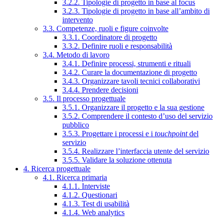
3.2.2. Tipologie di progetto in base al focus
3.2.3. Tipologie di progetto in base all’ambito di
intervento
3.3. Competenze, ruoli e figure coinvolte
3.3.1. Coordinatore di progetto
3.3.2. Definire ruoli e responsabilità
3.4. Metodo di lavoro
3.4.1. Definire processi, strumenti e rituali
3.4.2. Curare la documentazione di progetto
3.4.3. Organizzare tavoli tecnici collaborativi
3.4.4. Prendere decisioni
3.5. Il processo progettuale
3.5.1. Organizzare il progetto e la sua gestione
3.5.2. Comprendere il contesto d’uso del servizio
pubblico
3.5.3. Progettare i processi e i
touchpoint
del
servizio
3.5.4. Realizzare l’interfaccia utente del servizio
3.5.5. Validare la soluzione ottenuta
4. Ricerca progettuale
4.1. Ricerca primaria
4.1.1. Interviste
4.1.2. Questionari
4.1.3. Test di usabilità
4.1.4. Web analytics