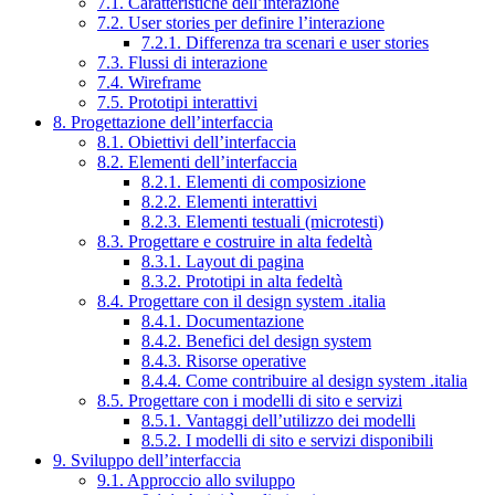
7.1. Caratteristiche dell’interazione
7.2. User stories per definire l’interazione
7.2.1. Differenza tra scenari e user stories
7.3. Flussi di interazione
7.4. Wireframe
7.5. Prototipi interattivi
8. Progettazione dell’interfaccia
8.1. Obiettivi dell’interfaccia
8.2. Elementi dell’interfaccia
8.2.1. Elementi di composizione
8.2.2. Elementi interattivi
8.2.3. Elementi testuali (microtesti)
8.3. Progettare e costruire in alta fedeltà
8.3.1. Layout di pagina
8.3.2. Prototipi in alta fedeltà
8.4. Progettare con il design system .italia
8.4.1. Documentazione
8.4.2. Benefici del design system
8.4.3. Risorse operative
8.4.4. Come contribuire al design system .italia
8.5. Progettare con i modelli di sito e servizi
8.5.1. Vantaggi dell’utilizzo dei modelli
8.5.2. I modelli di sito e servizi disponibili
9. Sviluppo dell’interfaccia
9.1. Approccio allo sviluppo