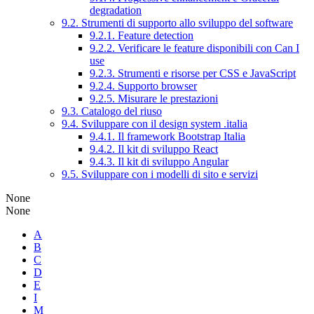
degradation
9.2. Strumenti di supporto allo sviluppo del software
9.2.1. Feature detection
9.2.2. Verificare le feature disponibili con Can I
use
9.2.3. Strumenti e risorse per CSS e JavaScript
9.2.4. Supporto browser
9.2.5. Misurare le prestazioni
9.3. Catalogo del riuso
9.4. Sviluppare con il design system .italia
9.4.1. Il framework Bootstrap Italia
9.4.2. Il kit di sviluppo React
9.4.3. Il kit di sviluppo Angular
9.5. Sviluppare con i modelli di sito e servizi
None
None
A
B
C
D
E
I
M