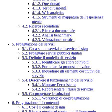
4.1.2. Questionari
4.1.3. Test di usabilità
4.1.4. Web analytics
4.1.5. Strumenti di mappatura dell’esperienza
utente
4.2. Ricerca secondaria
4.2.1. Ricerca documentale
4.2.2. Analisi benchmark
4.2.3. Valutazione euristica
5. Progettazione dei servizi
5.1. Cosa sono i servizi e il service design
5.2. Progettare servizi pubblici digitali
5.3. Definire il modello di servizio
5.3.1. Identificare gli attori coinvolti
5.3.2. Formulare la proposta di valore
5.3.3. Inquadrare gli elementi costitutivi del
servizio
5.4. Descrivere il funzionamento del servizio
5.4.1. Mappare l’ecosistema
5.4.2. Rappresentare i flussi di servizio
5.5. Co-progettare le soluzioni
5.5.1. Workshop di co-progettazione
6. Progettazione dei contenuti
6.1. Cos’è il content design
6.2. Ricerca utente sui contenuti e il linguaggio