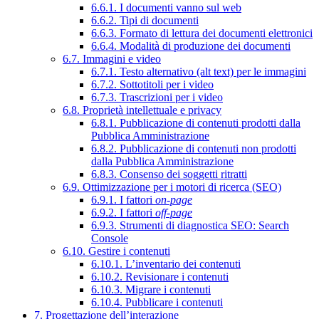
6.6.1. I documenti vanno sul web
6.6.2. Tipi di documenti
6.6.3. Formato di lettura dei documenti elettronici
6.6.4. Modalità di produzione dei documenti
6.7. Immagini e video
6.7.1. Testo alternativo (alt text) per le immagini
6.7.2. Sottotitoli per i video
6.7.3. Trascrizioni per i video
6.8. Proprietà intellettuale e privacy
6.8.1. Pubblicazione di contenuti prodotti dalla
Pubblica Amministrazione
6.8.2. Pubblicazione di contenuti non prodotti
dalla Pubblica Amministrazione
6.8.3. Consenso dei soggetti ritratti
6.9. Ottimizzazione per i motori di ricerca (SEO)
6.9.1. I fattori
on-page
6.9.2. I fattori
off-page
6.9.3. Strumenti di diagnostica SEO: Search
Console
6.10. Gestire i contenuti
6.10.1. L’inventario dei contenuti
6.10.2. Revisionare i contenuti
6.10.3. Migrare i contenuti
6.10.4. Pubblicare i contenuti
7. Progettazione dell’interazione