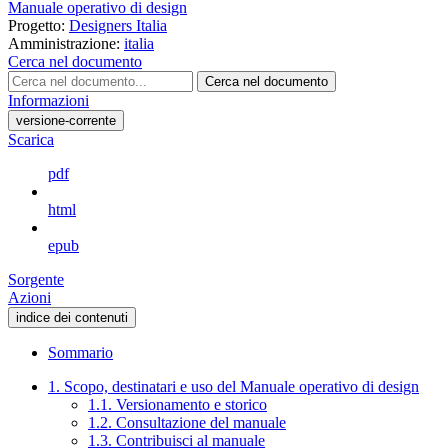
Manuale operativo di design
Progetto:
Designers Italia
Amministrazione:
italia
Cerca nel documento
Cerca nel documento
Informazioni
versione-corrente
Scarica
pdf
html
epub
Sorgente
Azioni
indice dei contenuti
Sommario
1. Scopo, destinatari e uso del Manuale operativo di design
1.1. Versionamento e storico
1.2. Consultazione del manuale
1.3. Contribuisci al manuale