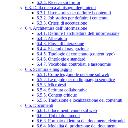
6.2.4. Ricerca sui forum
6.3. Dalla ricerca ai bisogni degli utenti
6.3.1. User stories per definire i contenuti
6.3.2. Job stories per definire i contenuti
6.3.3. Criteri di accettazione
6.4. Architettura dell’informazione
6.4.1. Definire l’architettura dell’informazione
6.4.2. Alberatura
6.4.3. Flussi di interazione
6.4.4. Sistemi di navigazione
6.4.5. Tipologie di contenuto (content type)
6.4.6. Ontologie e standard
6.4.7. Vocabolari controllati e tassonomie
6.5. Scrittura e linguaggio
6.5.1. Come leggono le persone sul web
6.5.2. Le regole per un linguaggio semplice
6.5.3. Microtesti
6.5.4. Scrittura collaborativa
6.5.5. Content critique
6.5.6. Traduzione e localizzazione dei contenuti
6.6. Documenti
6.6.1. I documenti vanno sul web
6.6.2. Tipi di documenti
6.6.3. Formato di lettura dei documenti elettronici
6.6.4. Modalità di produzione dei documenti