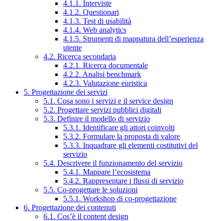
4.1.1. Interviste
4.1.2. Questionari
4.1.3. Test di usabilità
4.1.4. Web analytics
4.1.5. Strumenti di mappatura dell’esperienza
utente
4.2. Ricerca secondaria
4.2.1. Ricerca documentale
4.2.2. Analisi benchmark
4.2.3. Valutazione euristica
5. Progettazione dei servizi
5.1. Cosa sono i servizi e il service design
5.2. Progettare servizi pubblici digitali
5.3. Definire il modello di servizio
5.3.1. Identificare gli attori coinvolti
5.3.2. Formulare la proposta di valore
5.3.3. Inquadrare gli elementi costitutivi del
servizio
5.4. Descrivere il funzionamento del servizio
5.4.1. Mappare l’ecosistema
5.4.2. Rappresentare i flussi di servizio
5.5. Co-progettare le soluzioni
5.5.1. Workshop di co-progettazione
6. Progettazione dei contenuti
6.1. Cos’è il content design