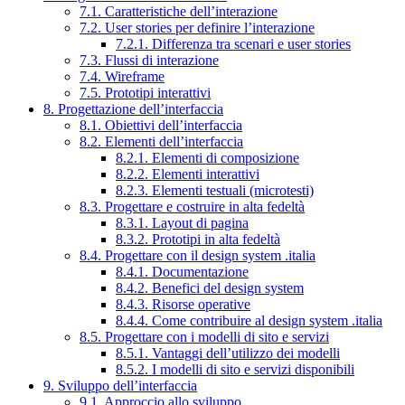
7.1. Caratteristiche dell’interazione
7.2. User stories per definire l’interazione
7.2.1. Differenza tra scenari e user stories
7.3. Flussi di interazione
7.4. Wireframe
7.5. Prototipi interattivi
8. Progettazione dell’interfaccia
8.1. Obiettivi dell’interfaccia
8.2. Elementi dell’interfaccia
8.2.1. Elementi di composizione
8.2.2. Elementi interattivi
8.2.3. Elementi testuali (microtesti)
8.3. Progettare e costruire in alta fedeltà
8.3.1. Layout di pagina
8.3.2. Prototipi in alta fedeltà
8.4. Progettare con il design system .italia
8.4.1. Documentazione
8.4.2. Benefici del design system
8.4.3. Risorse operative
8.4.4. Come contribuire al design system .italia
8.5. Progettare con i modelli di sito e servizi
8.5.1. Vantaggi dell’utilizzo dei modelli
8.5.2. I modelli di sito e servizi disponibili
9. Sviluppo dell’interfaccia
9.1. Approccio allo sviluppo