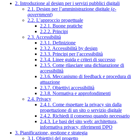
2. Introduzione al design per i servizi pubblici digitali
2.1. Design per l’amministrazione digitale (
e-
government
)
2.2. L’approccio progettuale
2.2.1. Buone pratiche
2.2.2. Principi
2.3. Accessibilità
2.3.1. Definizione
2.3.2. Accessibilità by design
2.3.3. Principi per l’accessibilità
2.3.4. Linee guida e criteri di successo
2.3.5. Come rilasciare una dichiarazione di
accessibilità
2.3.6. Meccanismo di feedback e procedura di
attuazione
2.3.7. Obiettivi accessibilità
2.3.8. Normativa e approfondimenti
2.4. Privacy
2.4.1. Come rispettare la privacy sin dalla
progettazione di un sito o servizio digitale
2.4.2. Richiedi il consenso quando necessario
2.4.3. Le basi del sito web: architettura,
informativa privacy, riferimenti DPO
3. Pianificazione, gestione e strategia
3.1. Obiettivi del progetto