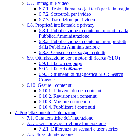
6.7. Immagini e video
6.7.1. Testo alternativo (alt text) per le immagini
6.7.2. Sottotitoli per i video
6.7.3. Trascrizioni per i video
6.8. Proprietà intellettuale e privacy
6.8.1. Pubblicazione di contenuti prodotti dalla
Pubblica Amministrazione
6.8.2. Pubblicazione di contenuti non prodotti
dalla Pubblica Amministrazione
6.8.3. Consenso dei soggetti ritratti
6.9. Ottimizzazione per i motori di ricerca (SEO)
6.9.1. I fattori
on-page
6.9.2. I fattori
off-page
6.9.3. Strumenti di diagnostica SEO: Search
Console
6.10. Gestire i contenuti
6.10.1. L’inventario dei contenuti
6.10.2. Revisionare i contenuti
6.10.3. Migrare i contenuti
6.10.4. Pubblicare i contenuti
7. Progettazione dell’interazione
7.1. Caratteristiche dell’interazione
7.2. User stories per definire l’interazione
7.2.1. Differenza tra scenari e user stories
7.3. Flussi di interazione