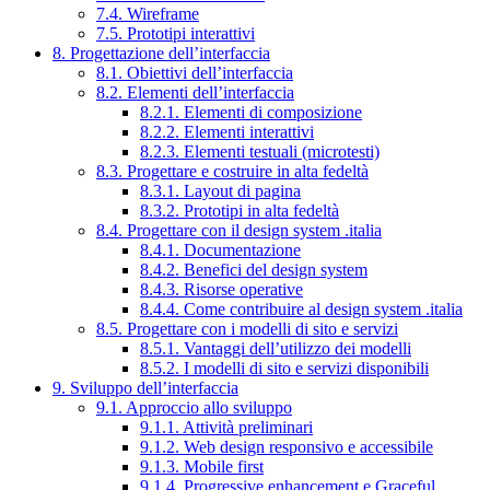
7.4. Wireframe
7.5. Prototipi interattivi
8. Progettazione dell’interfaccia
8.1. Obiettivi dell’interfaccia
8.2. Elementi dell’interfaccia
8.2.1. Elementi di composizione
8.2.2. Elementi interattivi
8.2.3. Elementi testuali (microtesti)
8.3. Progettare e costruire in alta fedeltà
8.3.1. Layout di pagina
8.3.2. Prototipi in alta fedeltà
8.4. Progettare con il design system .italia
8.4.1. Documentazione
8.4.2. Benefici del design system
8.4.3. Risorse operative
8.4.4. Come contribuire al design system .italia
8.5. Progettare con i modelli di sito e servizi
8.5.1. Vantaggi dell’utilizzo dei modelli
8.5.2. I modelli di sito e servizi disponibili
9. Sviluppo dell’interfaccia
9.1. Approccio allo sviluppo
9.1.1. Attività preliminari
9.1.2. Web design responsivo e accessibile
9.1.3. Mobile first
9.1.4. Progressive enhancement e Graceful