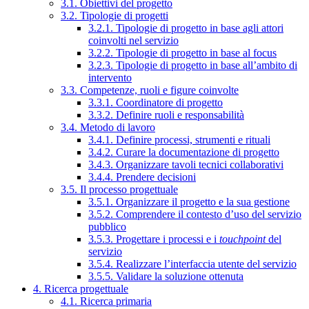
3.1. Obiettivi del progetto
3.2. Tipologie di progetti
3.2.1. Tipologie di progetto in base agli attori
coinvolti nel servizio
3.2.2. Tipologie di progetto in base al focus
3.2.3. Tipologie di progetto in base all’ambito di
intervento
3.3. Competenze, ruoli e figure coinvolte
3.3.1. Coordinatore di progetto
3.3.2. Definire ruoli e responsabilità
3.4. Metodo di lavoro
3.4.1. Definire processi, strumenti e rituali
3.4.2. Curare la documentazione di progetto
3.4.3. Organizzare tavoli tecnici collaborativi
3.4.4. Prendere decisioni
3.5. Il processo progettuale
3.5.1. Organizzare il progetto e la sua gestione
3.5.2. Comprendere il contesto d’uso del servizio
pubblico
3.5.3. Progettare i processi e i
touchpoint
del
servizio
3.5.4. Realizzare l’interfaccia utente del servizio
3.5.5. Validare la soluzione ottenuta
4. Ricerca progettuale
4.1. Ricerca primaria