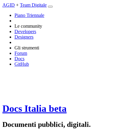
AGID
+
Team Digitale
Piano Triennale
Le community
Developers
Designers
Gli strumenti
Forum
Docs
GitHub
Docs Italia
beta
Documenti pubblici, digitali.