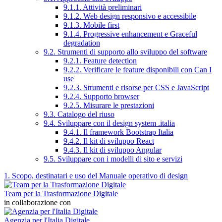
9.1.1. Attività preliminari
9.1.2. Web design responsivo e accessibile
9.1.3. Mobile first
9.1.4. Progressive enhancement e Graceful
degradation
9.2. Strumenti di supporto allo sviluppo del software
9.2.1. Feature detection
9.2.2. Verificare le feature disponibili con Can I
use
9.2.3. Strumenti e risorse per CSS e JavaScript
9.2.4. Supporto browser
9.2.5. Misurare le prestazioni
9.3. Catalogo del riuso
9.4. Sviluppare con il design system .italia
9.4.1. Il framework Bootstrap Italia
9.4.2. Il kit di sviluppo React
9.4.3. Il kit di sviluppo Angular
9.5. Sviluppare con i modelli di sito e servizi
1. Scopo, destinatari e uso del Manuale operativo di design
Team per la Trasformazione Digitale
in collaborazione con
Agenzia per l'Italia Digitale