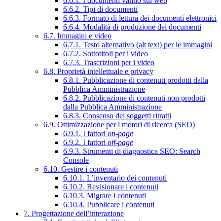
6.6.1. I documenti vanno sul web
6.6.2. Tipi di documenti
6.6.3. Formato di lettura dei documenti elettronici
6.6.4. Modalità di produzione dei documenti
6.7. Immagini e video
6.7.1. Testo alternativo (alt text) per le immagini
6.7.2. Sottotitoli per i video
6.7.3. Trascrizioni per i video
6.8. Proprietà intellettuale e privacy
6.8.1. Pubblicazione di contenuti prodotti dalla
Pubblica Amministrazione
6.8.2. Pubblicazione di contenuti non prodotti
dalla Pubblica Amministrazione
6.8.3. Consenso dei soggetti ritratti
6.9. Ottimizzazione per i motori di ricerca (SEO)
6.9.1. I fattori
on-page
6.9.2. I fattori
off-page
6.9.3. Strumenti di diagnostica SEO: Search
Console
6.10. Gestire i contenuti
6.10.1. L’inventario dei contenuti
6.10.2. Revisionare i contenuti
6.10.3. Migrare i contenuti
6.10.4. Pubblicare i contenuti
7. Progettazione dell’interazione