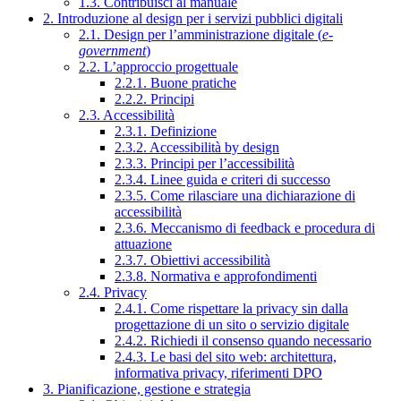
1.3. Contribuisci al manuale
2. Introduzione al design per i servizi pubblici digitali
2.1. Design per l’amministrazione digitale (
e-
government
)
2.2. L’approccio progettuale
2.2.1. Buone pratiche
2.2.2. Principi
2.3. Accessibilità
2.3.1. Definizione
2.3.2. Accessibilità by design
2.3.3. Principi per l’accessibilità
2.3.4. Linee guida e criteri di successo
2.3.5. Come rilasciare una dichiarazione di
accessibilità
2.3.6. Meccanismo di feedback e procedura di
attuazione
2.3.7. Obiettivi accessibilità
2.3.8. Normativa e approfondimenti
2.4. Privacy
2.4.1. Come rispettare la privacy sin dalla
progettazione di un sito o servizio digitale
2.4.2. Richiedi il consenso quando necessario
2.4.3. Le basi del sito web: architettura,
informativa privacy, riferimenti DPO
3. Pianificazione, gestione e strategia