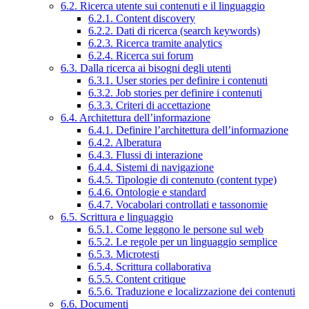
6.2. Ricerca utente sui contenuti e il linguaggio
6.2.1. Content discovery
6.2.2. Dati di ricerca (search keywords)
6.2.3. Ricerca tramite analytics
6.2.4. Ricerca sui forum
6.3. Dalla ricerca ai bisogni degli utenti
6.3.1. User stories per definire i contenuti
6.3.2. Job stories per definire i contenuti
6.3.3. Criteri di accettazione
6.4. Architettura dell’informazione
6.4.1. Definire l’architettura dell’informazione
6.4.2. Alberatura
6.4.3. Flussi di interazione
6.4.4. Sistemi di navigazione
6.4.5. Tipologie di contenuto (content type)
6.4.6. Ontologie e standard
6.4.7. Vocabolari controllati e tassonomie
6.5. Scrittura e linguaggio
6.5.1. Come leggono le persone sul web
6.5.2. Le regole per un linguaggio semplice
6.5.3. Microtesti
6.5.4. Scrittura collaborativa
6.5.5. Content critique
6.5.6. Traduzione e localizzazione dei contenuti
6.6. Documenti