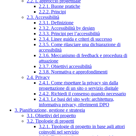
2.2. L’approccio progettuale
2.2.1. Buone pratiche
2.2.2. Principi
2.3. Accessibilità
2.3.1. Definizione
2.3.2. Accessibilità by design
2.3.3. Principi per l’accessibilità
2.3.4. Linee guida e criteri di successo
2.3.5. Come rilasciare una dichiarazione di
accessibilità
2.3.6. Meccanismo di feedback e procedura di
attuazione
2.3.7. Obiettivi accessibilità
2.3.8. Normativa e approfondimenti
2.4. Privacy
2.4.1. Come rispettare la privacy sin dalla
progettazione di un sito o servizio digitale
2.4.2. Richiedi il consenso quando necessario
2.4.3. Le basi del sito web: architettura,
informativa privacy, riferimenti DPO
3. Pianificazione, gestione e strategia
3.1. Obiettivi del progetto
3.2. Tipologie di progetti
3.2.1. Tipologie di progetto in base agli attori
coinvolti nel servizio