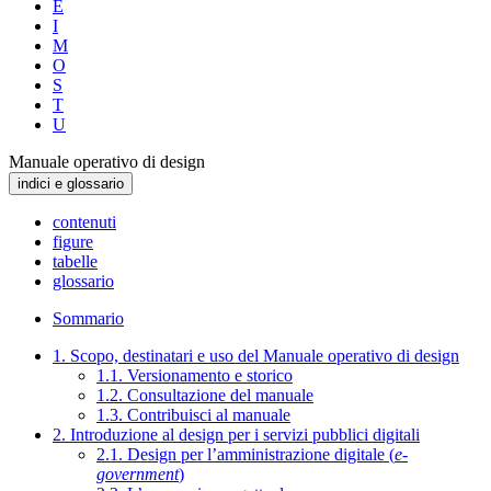
E
I
M
O
S
T
U
Manuale operativo di design
indici e glossario
contenuti
figure
tabelle
glossario
Sommario
1. Scopo, destinatari e uso del Manuale operativo di design
1.1. Versionamento e storico
1.2. Consultazione del manuale
1.3. Contribuisci al manuale
2. Introduzione al design per i servizi pubblici digitali
2.1. Design per l’amministrazione digitale (
e-
government
)