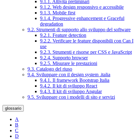
9.1.1. Attività preliminari
9.1.2. Web design responsivo e accessibile
9.1.3. Mobile first
9.1.4. Progressive enhancement e Graceful
degradation
9.2. Strumenti di supporto allo sviluppo del software
9.2.1. Feature detection
9.2.2. Verificare le feature disponibili con Can I
use
9.2.3. Strumenti e risorse per CSS e JavaScript
9.2.4. Supporto browser
9.2.5. Misurare le prestazioni
9.3. Catalogo del riuso
9.4. Sviluppare con il design system .italia
9.4.1. Il framework Bootstrap Italia
9.4.2. Il kit di sviluppo React
9.4.3. Il kit di sviluppo Angular
9.5. Sviluppare con i modelli di sito e servizi
glossario
A
B
C
D