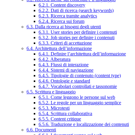
6.2.1. Content discovery
6.2.2. Dati di ricerca (search keywords)
6.2.3. Ricerca tramite analytics
6.2.4. Ricerca sui forum
6.3. Dalla ricerca ai bisogni degli utenti
6.3.1. User stories per definire i contenuti
6.3.2. Job stories per definire i contenuti
6.3.3. Criteri di accettazione
6.4. Architettura dell’informazione
6.4.1. Definire l’architettura dell’informazione
6.4.2. Alberatura
6.4.3. Flussi di interazione
6.4.4. Sistemi di navigazione
6.4.5. Tipologie di contenuto (content type)
6.4.6. Ontologie e standard
6.4.7. Vocabolari controllati e tassonomie
6.5. Scrittura e linguaggio
6.5.1. Come leggono le persone sul web
6.5.2. Le regole per un linguaggio semplice
6.5.3. Microtesti
6.5.4. Scrittura collaborativa
6.5.5. Content critique
6.5.6. Traduzione e localizzazione dei contenuti
6.6. Documenti