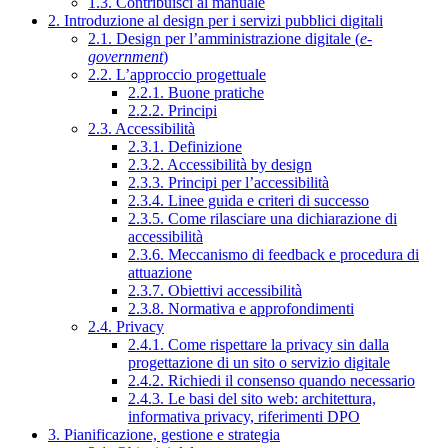
1.3. Contribuisci al manuale
2. Introduzione al design per i servizi pubblici digitali
2.1. Design per l’amministrazione digitale (
e-
government
)
2.2. L’approccio progettuale
2.2.1. Buone pratiche
2.2.2. Principi
2.3. Accessibilità
2.3.1. Definizione
2.3.2. Accessibilità by design
2.3.3. Principi per l’accessibilità
2.3.4. Linee guida e criteri di successo
2.3.5. Come rilasciare una dichiarazione di
accessibilità
2.3.6. Meccanismo di feedback e procedura di
attuazione
2.3.7. Obiettivi accessibilità
2.3.8. Normativa e approfondimenti
2.4. Privacy
2.4.1. Come rispettare la privacy sin dalla
progettazione di un sito o servizio digitale
2.4.2. Richiedi il consenso quando necessario
2.4.3. Le basi del sito web: architettura,
informativa privacy, riferimenti DPO
3. Pianificazione, gestione e strategia