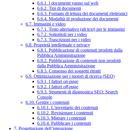
6.6.1. I documenti vanno sul web
6.6.2. Tipi di documenti
6.6.3. Formato di lettura dei documenti elettronici
6.6.4. Modalità di produzione dei documenti
6.7. Immagini e video
6.7.1. Testo alternativo (alt text) per le immagini
6.7.2. Sottotitoli per i video
6.7.3. Trascrizioni per i video
6.8. Proprietà intellettuale e privacy
6.8.1. Pubblicazione di contenuti prodotti dalla
Pubblica Amministrazione
6.8.2. Pubblicazione di contenuti non prodotti
dalla Pubblica Amministrazione
6.8.3. Consenso dei soggetti ritratti
6.9. Ottimizzazione per i motori di ricerca (SEO)
6.9.1. I fattori
on-page
6.9.2. I fattori
off-page
6.9.3. Strumenti di diagnostica SEO: Search
Console
6.10. Gestire i contenuti
6.10.1. L’inventario dei contenuti
6.10.2. Revisionare i contenuti
6.10.3. Migrare i contenuti
6.10.4. Pubblicare i contenuti
7. Progettazione dell’interazione