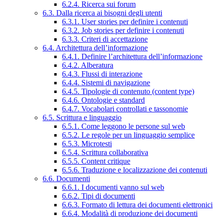
6.2.4. Ricerca sui forum
6.3. Dalla ricerca ai bisogni degli utenti
6.3.1. User stories per definire i contenuti
6.3.2. Job stories per definire i contenuti
6.3.3. Criteri di accettazione
6.4. Architettura dell’informazione
6.4.1. Definire l’architettura dell’informazione
6.4.2. Alberatura
6.4.3. Flussi di interazione
6.4.4. Sistemi di navigazione
6.4.5. Tipologie di contenuto (content type)
6.4.6. Ontologie e standard
6.4.7. Vocabolari controllati e tassonomie
6.5. Scrittura e linguaggio
6.5.1. Come leggono le persone sul web
6.5.2. Le regole per un linguaggio semplice
6.5.3. Microtesti
6.5.4. Scrittura collaborativa
6.5.5. Content critique
6.5.6. Traduzione e localizzazione dei contenuti
6.6. Documenti
6.6.1. I documenti vanno sul web
6.6.2. Tipi di documenti
6.6.3. Formato di lettura dei documenti elettronici
6.6.4. Modalità di produzione dei documenti