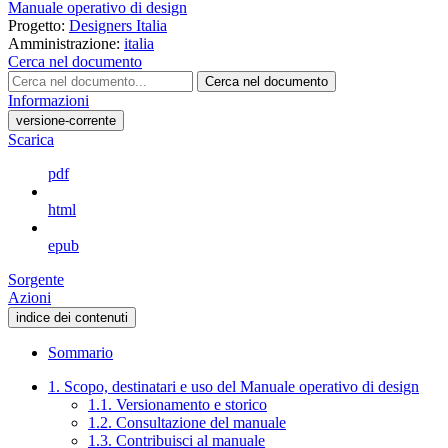
Manuale operativo di design
Progetto:
Designers Italia
Amministrazione:
italia
Cerca nel documento
Cerca nel documento
Informazioni
versione-corrente
Scarica
pdf
html
epub
Sorgente
Azioni
indice dei contenuti
Sommario
1. Scopo, destinatari e uso del Manuale operativo di design
1.1. Versionamento e storico
1.2. Consultazione del manuale
1.3. Contribuisci al manuale