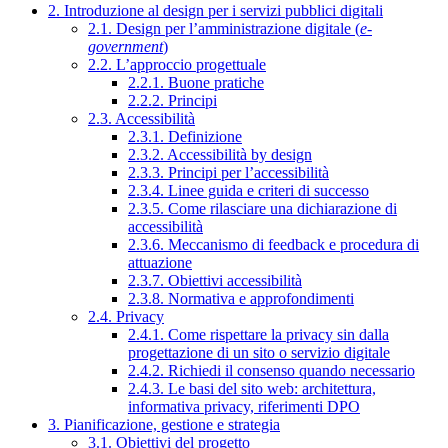
2. Introduzione al design per i servizi pubblici digitali
2.1. Design per l’amministrazione digitale (
e-
government
)
2.2. L’approccio progettuale
2.2.1. Buone pratiche
2.2.2. Principi
2.3. Accessibilità
2.3.1. Definizione
2.3.2. Accessibilità by design
2.3.3. Principi per l’accessibilità
2.3.4. Linee guida e criteri di successo
2.3.5. Come rilasciare una dichiarazione di
accessibilità
2.3.6. Meccanismo di feedback e procedura di
attuazione
2.3.7. Obiettivi accessibilità
2.3.8. Normativa e approfondimenti
2.4. Privacy
2.4.1. Come rispettare la privacy sin dalla
progettazione di un sito o servizio digitale
2.4.2. Richiedi il consenso quando necessario
2.4.3. Le basi del sito web: architettura,
informativa privacy, riferimenti DPO
3. Pianificazione, gestione e strategia
3.1. Obiettivi del progetto