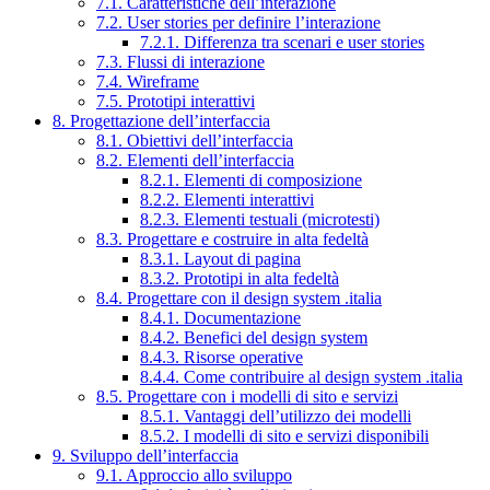
7.1. Caratteristiche dell’interazione
7.2. User stories per definire l’interazione
7.2.1. Differenza tra scenari e user stories
7.3. Flussi di interazione
7.4. Wireframe
7.5. Prototipi interattivi
8. Progettazione dell’interfaccia
8.1. Obiettivi dell’interfaccia
8.2. Elementi dell’interfaccia
8.2.1. Elementi di composizione
8.2.2. Elementi interattivi
8.2.3. Elementi testuali (microtesti)
8.3. Progettare e costruire in alta fedeltà
8.3.1. Layout di pagina
8.3.2. Prototipi in alta fedeltà
8.4. Progettare con il design system .italia
8.4.1. Documentazione
8.4.2. Benefici del design system
8.4.3. Risorse operative
8.4.4. Come contribuire al design system .italia
8.5. Progettare con i modelli di sito e servizi
8.5.1. Vantaggi dell’utilizzo dei modelli
8.5.2. I modelli di sito e servizi disponibili
9. Sviluppo dell’interfaccia
9.1. Approccio allo sviluppo