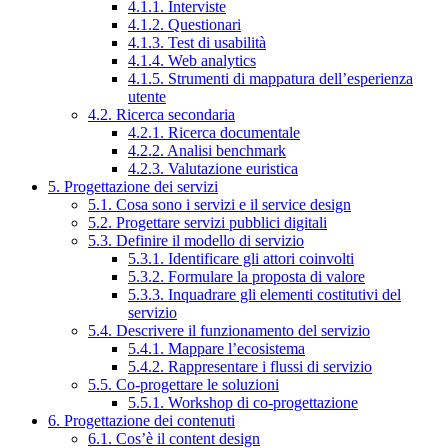
4.1.1. Interviste
4.1.2. Questionari
4.1.3. Test di usabilità
4.1.4. Web analytics
4.1.5. Strumenti di mappatura dell’esperienza
utente
4.2. Ricerca secondaria
4.2.1. Ricerca documentale
4.2.2. Analisi benchmark
4.2.3. Valutazione euristica
5. Progettazione dei servizi
5.1. Cosa sono i servizi e il service design
5.2. Progettare servizi pubblici digitali
5.3. Definire il modello di servizio
5.3.1. Identificare gli attori coinvolti
5.3.2. Formulare la proposta di valore
5.3.3. Inquadrare gli elementi costitutivi del
servizio
5.4. Descrivere il funzionamento del servizio
5.4.1. Mappare l’ecosistema
5.4.2. Rappresentare i flussi di servizio
5.5. Co-progettare le soluzioni
5.5.1. Workshop di co-progettazione
6. Progettazione dei contenuti
6.1. Cos’è il content design