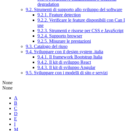
degradation
9.2. Strumenti di supporto allo sviluppo del software
9.2.1. Feature detection
9.2.2. Verificare le feature disponibili con Can I
use
9.2.3. Strumenti e risorse per CSS e JavaScript
9.2.4. Supporto browser
9.2.5. Misurare le prestazioni
9.3. Catalogo del riuso
9.4. Sviluppare con il design system .italia
9.4.1. Il framework Bootstrap Italia
9.4.2. Il kit di sviluppo React
9.4.3. Il kit di sviluppo Angular
9.5. Sviluppare con i modelli di sito e servizi
None
None
A
B
C
D
E
I
M