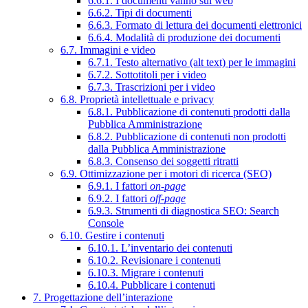
6.6.1. I documenti vanno sul web
6.6.2. Tipi di documenti
6.6.3. Formato di lettura dei documenti elettronici
6.6.4. Modalità di produzione dei documenti
6.7. Immagini e video
6.7.1. Testo alternativo (alt text) per le immagini
6.7.2. Sottotitoli per i video
6.7.3. Trascrizioni per i video
6.8. Proprietà intellettuale e privacy
6.8.1. Pubblicazione di contenuti prodotti dalla
Pubblica Amministrazione
6.8.2. Pubblicazione di contenuti non prodotti
dalla Pubblica Amministrazione
6.8.3. Consenso dei soggetti ritratti
6.9. Ottimizzazione per i motori di ricerca (SEO)
6.9.1. I fattori
on-page
6.9.2. I fattori
off-page
6.9.3. Strumenti di diagnostica SEO: Search
Console
6.10. Gestire i contenuti
6.10.1. L’inventario dei contenuti
6.10.2. Revisionare i contenuti
6.10.3. Migrare i contenuti
6.10.4. Pubblicare i contenuti
7. Progettazione dell’interazione