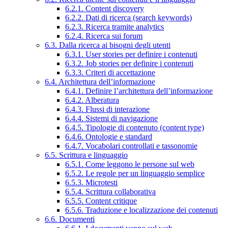
6.2.1. Content discovery
6.2.2. Dati di ricerca (search keywords)
6.2.3. Ricerca tramite analytics
6.2.4. Ricerca sui forum
6.3. Dalla ricerca ai bisogni degli utenti
6.3.1. User stories per definire i contenuti
6.3.2. Job stories per definire i contenuti
6.3.3. Criteri di accettazione
6.4. Architettura dell’informazione
6.4.1. Definire l’architettura dell’informazione
6.4.2. Alberatura
6.4.3. Flussi di interazione
6.4.4. Sistemi di navigazione
6.4.5. Tipologie di contenuto (content type)
6.4.6. Ontologie e standard
6.4.7. Vocabolari controllati e tassonomie
6.5. Scrittura e linguaggio
6.5.1. Come leggono le persone sul web
6.5.2. Le regole per un linguaggio semplice
6.5.3. Microtesti
6.5.4. Scrittura collaborativa
6.5.5. Content critique
6.5.6. Traduzione e localizzazione dei contenuti
6.6. Documenti