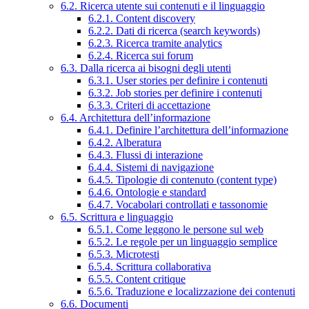
6.2. Ricerca utente sui contenuti e il linguaggio
6.2.1. Content discovery
6.2.2. Dati di ricerca (search keywords)
6.2.3. Ricerca tramite analytics
6.2.4. Ricerca sui forum
6.3. Dalla ricerca ai bisogni degli utenti
6.3.1. User stories per definire i contenuti
6.3.2. Job stories per definire i contenuti
6.3.3. Criteri di accettazione
6.4. Architettura dell’informazione
6.4.1. Definire l’architettura dell’informazione
6.4.2. Alberatura
6.4.3. Flussi di interazione
6.4.4. Sistemi di navigazione
6.4.5. Tipologie di contenuto (content type)
6.4.6. Ontologie e standard
6.4.7. Vocabolari controllati e tassonomie
6.5. Scrittura e linguaggio
6.5.1. Come leggono le persone sul web
6.5.2. Le regole per un linguaggio semplice
6.5.3. Microtesti
6.5.4. Scrittura collaborativa
6.5.5. Content critique
6.5.6. Traduzione e localizzazione dei contenuti
6.6. Documenti