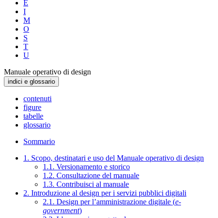
E
I
M
O
S
T
U
Manuale operativo di design
indici e glossario
contenuti
figure
tabelle
glossario
Sommario
1. Scopo, destinatari e uso del Manuale operativo di design
1.1. Versionamento e storico
1.2. Consultazione del manuale
1.3. Contribuisci al manuale
2. Introduzione al design per i servizi pubblici digitali
2.1. Design per l’amministrazione digitale (
e-
government
)