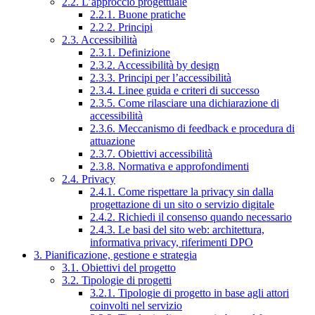
2.2. L’approccio progettuale
2.2.1. Buone pratiche
2.2.2. Principi
2.3. Accessibilità
2.3.1. Definizione
2.3.2. Accessibilità by design
2.3.3. Principi per l’accessibilità
2.3.4. Linee guida e criteri di successo
2.3.5. Come rilasciare una dichiarazione di
accessibilità
2.3.6. Meccanismo di feedback e procedura di
attuazione
2.3.7. Obiettivi accessibilità
2.3.8. Normativa e approfondimenti
2.4. Privacy
2.4.1. Come rispettare la privacy sin dalla
progettazione di un sito o servizio digitale
2.4.2. Richiedi il consenso quando necessario
2.4.3. Le basi del sito web: architettura,
informativa privacy, riferimenti DPO
3. Pianificazione, gestione e strategia
3.1. Obiettivi del progetto
3.2. Tipologie di progetti
3.2.1. Tipologie di progetto in base agli attori
coinvolti nel servizio