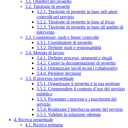
3.1. Obiettivi del progetto
3.2. Tipologie di progetti
3.2.1. Tipologie di progetto in base agli attori
coinvolti nel servizio
3.2.2. Tipologie di progetto in base al focus
3.2.3. Tipologie di progetto in base all’ambito di
intervento
3.3. Competenze, ruoli e figure coinvolte
3.3.1. Coordinatore di progetto
3.3.2. Definire ruoli e responsabilità
3.4. Metodo di lavoro
3.4.1. Definire processi, strumenti e rituali
3.4.2. Curare la documentazione di progetto
3.4.3. Organizzare tavoli tecnici collaborativi
3.4.4. Prendere decisioni
3.5. Il processo progettuale
3.5.1. Organizzare il progetto e la sua gestione
3.5.2. Comprendere il contesto d’uso del servizio
pubblico
3.5.3. Progettare i processi e i
touchpoint
del
servizio
3.5.4. Realizzare l’interfaccia utente del servizio
3.5.5. Validare la soluzione ottenuta
4. Ricerca progettuale
4.1. Ricerca primaria