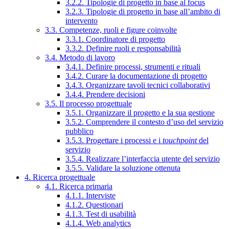
3.2.2. Tipologie di progetto in base al focus
3.2.3. Tipologie di progetto in base all’ambito di
intervento
3.3. Competenze, ruoli e figure coinvolte
3.3.1. Coordinatore di progetto
3.3.2. Definire ruoli e responsabilità
3.4. Metodo di lavoro
3.4.1. Definire processi, strumenti e rituali
3.4.2. Curare la documentazione di progetto
3.4.3. Organizzare tavoli tecnici collaborativi
3.4.4. Prendere decisioni
3.5. Il processo progettuale
3.5.1. Organizzare il progetto e la sua gestione
3.5.2. Comprendere il contesto d’uso del servizio
pubblico
3.5.3. Progettare i processi e i
touchpoint
del
servizio
3.5.4. Realizzare l’interfaccia utente del servizio
3.5.5. Validare la soluzione ottenuta
4. Ricerca progettuale
4.1. Ricerca primaria
4.1.1. Interviste
4.1.2. Questionari
4.1.3. Test di usabilità
4.1.4. Web analytics