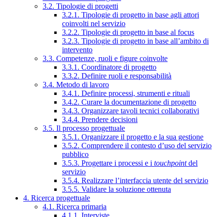
3.2. Tipologie di progetti
3.2.1. Tipologie di progetto in base agli attori
coinvolti nel servizio
3.2.2. Tipologie di progetto in base al focus
3.2.3. Tipologie di progetto in base all’ambito di
intervento
3.3. Competenze, ruoli e figure coinvolte
3.3.1. Coordinatore di progetto
3.3.2. Definire ruoli e responsabilità
3.4. Metodo di lavoro
3.4.1. Definire processi, strumenti e rituali
3.4.2. Curare la documentazione di progetto
3.4.3. Organizzare tavoli tecnici collaborativi
3.4.4. Prendere decisioni
3.5. Il processo progettuale
3.5.1. Organizzare il progetto e la sua gestione
3.5.2. Comprendere il contesto d’uso del servizio
pubblico
3.5.3. Progettare i processi e i
touchpoint
del
servizio
3.5.4. Realizzare l’interfaccia utente del servizio
3.5.5. Validare la soluzione ottenuta
4. Ricerca progettuale
4.1. Ricerca primaria
4.1.1. Interviste