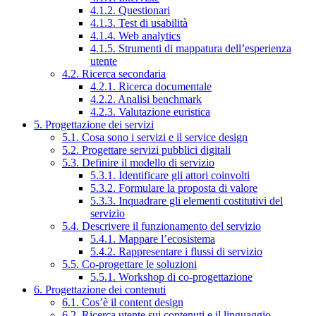
4.1.2. Questionari
4.1.3. Test di usabilità
4.1.4. Web analytics
4.1.5. Strumenti di mappatura dell’esperienza
utente
4.2. Ricerca secondaria
4.2.1. Ricerca documentale
4.2.2. Analisi benchmark
4.2.3. Valutazione euristica
5. Progettazione dei servizi
5.1. Cosa sono i servizi e il service design
5.2. Progettare servizi pubblici digitali
5.3. Definire il modello di servizio
5.3.1. Identificare gli attori coinvolti
5.3.2. Formulare la proposta di valore
5.3.3. Inquadrare gli elementi costitutivi del
servizio
5.4. Descrivere il funzionamento del servizio
5.4.1. Mappare l’ecosistema
5.4.2. Rappresentare i flussi di servizio
5.5. Co-progettare le soluzioni
5.5.1. Workshop di co-progettazione
6. Progettazione dei contenuti
6.1. Cos’è il content design
6.2. Ricerca utente sui contenuti e il linguaggio