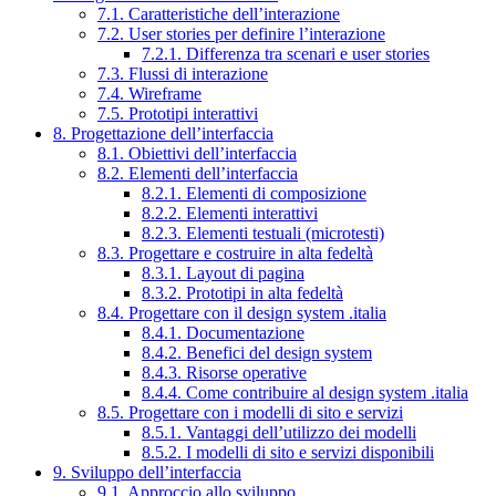
7.1. Caratteristiche dell’interazione
7.2. User stories per definire l’interazione
7.2.1. Differenza tra scenari e user stories
7.3. Flussi di interazione
7.4. Wireframe
7.5. Prototipi interattivi
8. Progettazione dell’interfaccia
8.1. Obiettivi dell’interfaccia
8.2. Elementi dell’interfaccia
8.2.1. Elementi di composizione
8.2.2. Elementi interattivi
8.2.3. Elementi testuali (microtesti)
8.3. Progettare e costruire in alta fedeltà
8.3.1. Layout di pagina
8.3.2. Prototipi in alta fedeltà
8.4. Progettare con il design system .italia
8.4.1. Documentazione
8.4.2. Benefici del design system
8.4.3. Risorse operative
8.4.4. Come contribuire al design system .italia
8.5. Progettare con i modelli di sito e servizi
8.5.1. Vantaggi dell’utilizzo dei modelli
8.5.2. I modelli di sito e servizi disponibili
9. Sviluppo dell’interfaccia
9.1. Approccio allo sviluppo