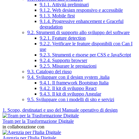
9.1.1. Attività preliminari
9.1.2. Web design responsivo e accessibile
9.1.3. Mobile first
9.1.4. Progressive enhancement e Graceful
degradation
9.2. Strumenti di supporto allo sviluppo del software
9.2.1. Feature detection
9.2.2. Verificare le feature disponibili con Can I
use
9.2.3. Strumenti e risorse per CSS e JavaScript
9.2.4. Supporto browser
9.2.5. Misurare le prestazioni
9.3. Catalogo del riuso
9.4. Sviluppare con il design system .italia
9.4.1. Il framework Bootstrap Italia
9.4.2. Il kit di sviluppo React
9.4.3. Il kit di sviluppo Angular
9.5. Sviluppare con i modelli di sito e servizi
1. Scopo, destinatari e uso del Manuale operativo di design
Team per la Trasformazione Digitale
in collaborazione con
Agenzia per l'Italia Digitale