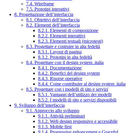
7.4. Wireframe
7.5. Prototipi interattivi
8. Progettazione dell’interfaccia
8.1. Obiettivi dell’interfaccia
8.2. Elementi dell’interfaccia
8.2.1. Elementi di composizione
8.2.2. Elementi interattivi
8.2.3. Elementi testuali (microtesti)
8.3. Progettare e costruire in alta fedeltà
8.3.1. Layout di pagina
8.3.2. Prototipi in alta fedeltà
8.4. Progettare con il design system .italia
8.4.1. Documentazione
8.4.2. Benefici del design system
8.4.3. Risorse operative
8.4.4. Come contribuire al design system .italia
8.5. Progettare con i modelli di sito e servizi
8.5.1. Vantaggi dell’utilizzo dei modelli
8.5.2. I modelli di sito e servizi disponibili
9. Sviluppo dell’interfaccia
9.1. Approccio allo sviluppo
9.1.1. Attività preliminari
9.1.2. Web design responsivo e accessibile
9.1.3. Mobile first
9.1.4. Progressive enhancement e Graceful