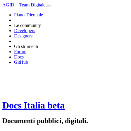
AGID
+
Team Digitale
Piano Triennale
Le community
Developers
Designers
Gli strumenti
Forum
Docs
GitHub
Docs Italia
beta
Documenti pubblici, digitali.