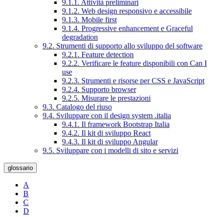
9.1.1. Attività preliminari
9.1.2. Web design responsivo e accessibile
9.1.3. Mobile first
9.1.4. Progressive enhancement e Graceful
degradation
9.2. Strumenti di supporto allo sviluppo del software
9.2.1. Feature detection
9.2.2. Verificare le feature disponibili con Can I
use
9.2.3. Strumenti e risorse per CSS e JavaScript
9.2.4. Supporto browser
9.2.5. Misurare le prestazioni
9.3. Catalogo del riuso
9.4. Sviluppare con il design system .italia
9.4.1. Il framework Bootstrap Italia
9.4.2. Il kit di sviluppo React
9.4.3. Il kit di sviluppo Angular
9.5. Sviluppare con i modelli di sito e servizi
glossario
A
B
C
D