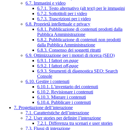
6.7. Immagini e video
6.7.1. Testo alternativo (alt text) per le immagini
6.7.2. Sottotitoli per i video
6.7.3. Trascrizioni per i video
6.8. Proprietà intellettuale e privacy
6.8.1. Pubblicazione di contenuti prodotti dalla
Pubblica Amministrazione
6.8.2. Pubblicazione di contenuti non prodotti
dalla Pubblica Amministrazione
6.8.3. Consenso dei soggetti ritratti
6.9. Ottimizzazione per i motori di ricerca (SEO)
6.9.1. I fattori
on-page
6.9.2. I fattori
off-page
6.9.3. Strumenti di diagnostica SEO: Search
Console
6.10. Gestire i contenuti
6.10.1. L’inventario dei contenuti
6.10.2. Revisionare i contenuti
6.10.3. Migrare i contenuti
6.10.4. Pubblicare i contenuti
7. Progettazione dell’interazione
7.1. Caratteristiche dell’interazione
7.2. User stories per definire l’interazione
7.2.1. Differenza tra scenari e user stories
7.3. Flussi di interazione