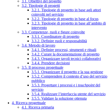
3.1. Obiettivi del progetto
3.2. Tipologie di progetti
3.2.1. Tipologie di progetto in base agli attori
coinvolti nel servizio
3.2.2. Tipologie di progetto in base al focus
3.2.3. Tipologie di progetto in base all’ambito di
intervento
3.3. Competenze, ruoli e figure coinvolte
3.3.1. Coordinatore di progetto
3.3.2. Definire ruoli e responsabilità
3.4. Metodo di lavoro
3.4.1. Definire processi, strumenti e rituali
3.4.2. Curare la documentazione di progetto
3.4.3. Organizzare tavoli tecnici collaborativi
3.4.4. Prendere decisioni
3.5. Il processo progettuale
3.5.1. Organizzare il progetto e la sua gestione
3.5.2. Comprendere il contesto d’uso del servizio
pubblico
3.5.3. Progettare i processi e i
touchpoint
del
servizio
3.5.4. Realizzare l’interfaccia utente del servizio
3.5.5. Validare la soluzione ottenuta
4. Ricerca progettuale
4.1. Ricerca primaria