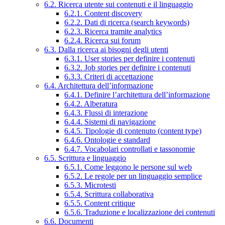
6.2. Ricerca utente sui contenuti e il linguaggio
6.2.1. Content discovery
6.2.2. Dati di ricerca (search keywords)
6.2.3. Ricerca tramite analytics
6.2.4. Ricerca sui forum
6.3. Dalla ricerca ai bisogni degli utenti
6.3.1. User stories per definire i contenuti
6.3.2. Job stories per definire i contenuti
6.3.3. Criteri di accettazione
6.4. Architettura dell’informazione
6.4.1. Definire l’architettura dell’informazione
6.4.2. Alberatura
6.4.3. Flussi di interazione
6.4.4. Sistemi di navigazione
6.4.5. Tipologie di contenuto (content type)
6.4.6. Ontologie e standard
6.4.7. Vocabolari controllati e tassonomie
6.5. Scrittura e linguaggio
6.5.1. Come leggono le persone sul web
6.5.2. Le regole per un linguaggio semplice
6.5.3. Microtesti
6.5.4. Scrittura collaborativa
6.5.5. Content critique
6.5.6. Traduzione e localizzazione dei contenuti
6.6. Documenti