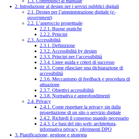
1.3. Contribuisci al manuale
2. Introduzione al design per i servizi pubblici digitali
2.1. Design per l’amministrazione digitale (
e-
government
)
2.2. L’approccio progettuale
2.2.1. Buone pratiche
2.2.2. Principi
2.3. Accessibilità
2.3.1. Definizione
2.3.2. Accessibilità by design
2.3.3. Principi per l’accessibilità
2.3.4. Linee guida e criteri di successo
2.3.5. Come rilasciare una dichiarazione di
accessibilità
2.3.6. Meccanismo di feedback e procedura di
attuazione
2.3.7. Obiettivi accessibilità
2.3.8. Normativa e approfondimenti
2.4. Privacy
2.4.1. Come rispettare la privacy sin dalla
progettazione di un sito o servizio digitale
2.4.2. Richiedi il consenso quando necessario
2.4.3. Le basi del sito web: architettura,
informativa privacy, riferimenti DPO
3. Pianificazione, gestione e strategia