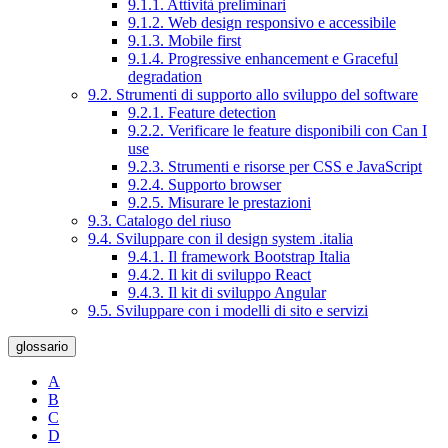
9.1.1. Attività preliminari
9.1.2. Web design responsivo e accessibile
9.1.3. Mobile first
9.1.4. Progressive enhancement e Graceful
degradation
9.2. Strumenti di supporto allo sviluppo del software
9.2.1. Feature detection
9.2.2. Verificare le feature disponibili con Can I
use
9.2.3. Strumenti e risorse per CSS e JavaScript
9.2.4. Supporto browser
9.2.5. Misurare le prestazioni
9.3. Catalogo del riuso
9.4. Sviluppare con il design system .italia
9.4.1. Il framework Bootstrap Italia
9.4.2. Il kit di sviluppo React
9.4.3. Il kit di sviluppo Angular
9.5. Sviluppare con i modelli di sito e servizi
glossario
A
B
C
D