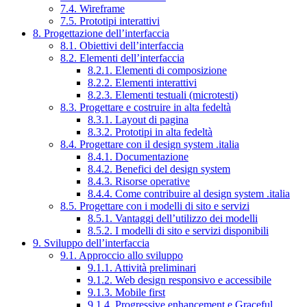
7.4. Wireframe
7.5. Prototipi interattivi
8. Progettazione dell’interfaccia
8.1. Obiettivi dell’interfaccia
8.2. Elementi dell’interfaccia
8.2.1. Elementi di composizione
8.2.2. Elementi interattivi
8.2.3. Elementi testuali (microtesti)
8.3. Progettare e costruire in alta fedeltà
8.3.1. Layout di pagina
8.3.2. Prototipi in alta fedeltà
8.4. Progettare con il design system .italia
8.4.1. Documentazione
8.4.2. Benefici del design system
8.4.3. Risorse operative
8.4.4. Come contribuire al design system .italia
8.5. Progettare con i modelli di sito e servizi
8.5.1. Vantaggi dell’utilizzo dei modelli
8.5.2. I modelli di sito e servizi disponibili
9. Sviluppo dell’interfaccia
9.1. Approccio allo sviluppo
9.1.1. Attività preliminari
9.1.2. Web design responsivo e accessibile
9.1.3. Mobile first
9.1.4. Progressive enhancement e Graceful