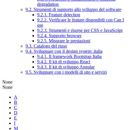
degradation
9.2. Strumenti di supporto allo sviluppo del software
9.2.1. Feature detection
9.2.2. Verificare le feature disponibili con Can I
use
9.2.3. Strumenti e risorse per CSS e JavaScript
9.2.4. Supporto browser
9.2.5. Misurare le prestazioni
9.3. Catalogo del riuso
9.4. Sviluppare con il design system .italia
9.4.1. Il framework Bootstrap Italia
9.4.2. Il kit di sviluppo React
9.4.3. Il kit di sviluppo Angular
9.5. Sviluppare con i modelli di sito e servizi
None
None
A
B
C
D
E
I
M