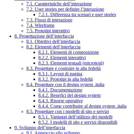
7.1. Caratteristiche dell’interazione
7.2. User stories per definire l’interazione
7.2.1. Differenza tra scenari e user stories
7.3. Flussi di interazione
7.4. Wireframe
7.5. Prototipi interattivi
8. Progettazione dell’interfaccia
8.1. Obiettivi dell’interfaccia
8.2. Elementi dell’interfaccia
8.2.1. Elementi di composizione
8.2.2. Elementi interattivi
8.2.3. Elementi testuali (microtesti)
8.3. Progettare e costruire in alta fedeltà
8.3.1. Layout di pagina
8.3.2. Prototipi in alta fedeltà
8.4. Progettare con il design system .italia
8.4.1. Documentazione
8.4.2. Benefici del design system
8.4.3. Risorse operative
8.4.4. Come contribuire al design system .italia
8.5. Progettare con i modelli di sito e servizi
8.5.1. Vantaggi dell’utilizzo dei modelli
8.5.2. I modelli di sito e servizi disponibili
9. Sviluppo dell’interfaccia
9.1. Approccio allo sviluppo