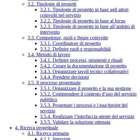
3.2. Tipologie di progetti
3.2.1. Tipologie di progetto in base agli attori
coinvolti nel servizio
3.2.2. Tipologie di progetto in base al focus
3.2.3. Tipologie di progetto in base all’ambito di
intervento
3.3. Competenze, ruoli e figure coinvolte
3.3.1. Coordinatore di progetto
3.3.2. Definire ruoli e responsabilità
3.4. Metodo di lavoro
3.4.1. Definire processi, strumenti e rituali
3.4.2. Curare la documentazione di progetto
3.4.3. Organizzare tavoli tecnici collaborativi
3.4.4. Prendere decisioni
3.5. Il processo progettuale
3.5.1. Organizzare il progetto e la sua gestione
3.5.2. Comprendere il contesto d’uso del servizio
pubblico
3.5.3. Progettare i processi e i
touchpoint
del
servizio
3.5.4. Realizzare l’interfaccia utente del servizio
3.5.5. Validare la soluzione ottenuta
4. Ricerca progettuale
4.1. Ricerca primaria
4.1.1. Interviste