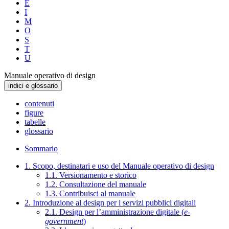
E
I
M
O
S
T
U
Manuale operativo di design
indici e glossario
contenuti
figure
tabelle
glossario
Sommario
1. Scopo, destinatari e uso del Manuale operativo di design
1.1. Versionamento e storico
1.2. Consultazione del manuale
1.3. Contribuisci al manuale
2. Introduzione al design per i servizi pubblici digitali
2.1. Design per l’amministrazione digitale (
e-
government
)