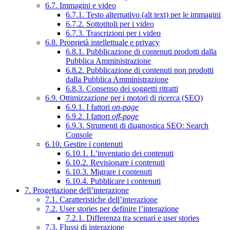
6.7. Immagini e video
6.7.1. Testo alternativo (alt text) per le immagini
6.7.2. Sottotitoli per i video
6.7.3. Trascrizioni per i video
6.8. Proprietà intellettuale e privacy
6.8.1. Pubblicazione di contenuti prodotti dalla
Pubblica Amministrazione
6.8.2. Pubblicazione di contenuti non prodotti
dalla Pubblica Amministrazione
6.8.3. Consenso dei soggetti ritratti
6.9. Ottimizzazione per i motori di ricerca (SEO)
6.9.1. I fattori
on-page
6.9.2. I fattori
off-page
6.9.3. Strumenti di diagnostica SEO: Search
Console
6.10. Gestire i contenuti
6.10.1. L’inventario dei contenuti
6.10.2. Revisionare i contenuti
6.10.3. Migrare i contenuti
6.10.4. Pubblicare i contenuti
7. Progettazione dell’interazione
7.1. Caratteristiche dell’interazione
7.2. User stories per definire l’interazione
7.2.1. Differenza tra scenari e user stories
7.3. Flussi di interazione