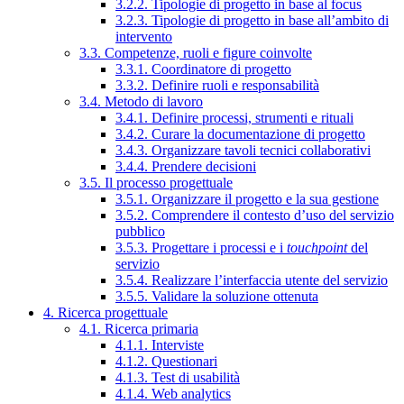
3.2.2. Tipologie di progetto in base al focus
3.2.3. Tipologie di progetto in base all’ambito di
intervento
3.3. Competenze, ruoli e figure coinvolte
3.3.1. Coordinatore di progetto
3.3.2. Definire ruoli e responsabilità
3.4. Metodo di lavoro
3.4.1. Definire processi, strumenti e rituali
3.4.2. Curare la documentazione di progetto
3.4.3. Organizzare tavoli tecnici collaborativi
3.4.4. Prendere decisioni
3.5. Il processo progettuale
3.5.1. Organizzare il progetto e la sua gestione
3.5.2. Comprendere il contesto d’uso del servizio
pubblico
3.5.3. Progettare i processi e i
touchpoint
del
servizio
3.5.4. Realizzare l’interfaccia utente del servizio
3.5.5. Validare la soluzione ottenuta
4. Ricerca progettuale
4.1. Ricerca primaria
4.1.1. Interviste
4.1.2. Questionari
4.1.3. Test di usabilità
4.1.4. Web analytics