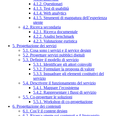
4.1.2. Questionari
4.1.3. Test di usabilità
4.1.4. Web analytics
4.1.5. Strumenti di mappatura dell’esperienza
utente
4.2. Ricerca secondaria
4.2.1. Ricerca documentale
4.2.2. Analisi benchmark
4.2.3. Valutazione euristica
5. Progettazione dei servizi
5.1. Cosa sono i servizi e il service design
5.2. Progettare servizi pubblici digitali
5.3. Definire il modello di servizio
5.3.1. Identificare gli attori coinvolti
5.3.2. Formulare la proposta di valore
5.3.3. Inquadrare gli elementi costitutivi del
servizio
5.4. Descrivere il funzionamento del servizio
5.4.1. Mappare l’ecosistema
5.4.2. Rappresentare i flussi di servizio
5.5. Co-progettare le soluzioni
5.5.1. Workshop di co-progettazione
6. Progettazione dei contenuti
6.1. Cos’è il content design
6.2. Ricerca utente sui contenuti e il linguaggio