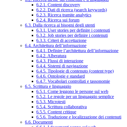
6.2.1. Content discovery
6.2.2. Dati di ricerca (search keywords)
6.2.3. Ricerca tramite analytics
6.2.4. Ricerca sui forum
6.3. Dalla ricerca ai bisogni degli utenti
6.3.1. User stories per definire i contenuti
6.3.2. Job stories per definire i contenuti
6.3.3. Criteri di accettazione
6.4. Architettura dell’informazione
6.4.1. Definire l’architettura dell’informazione
6.4.2. Alberatura
6.4.3. Flussi di interazione
6.4.4. Sistemi di navigazione
6.4.5. Tipologie di contenuto (content type)
6.4.6. Ontologie e standard
6.4.7. Vocabolari controllati e tassonomie
6.5. Scrittura e linguaggio
6.5.1. Come leggono le persone sul web
6.5.2. Le regole per un linguaggio semplice
6.5.3. Microtesti
6.5.4. Scrittura collaborativa
6.5.5. Content critique
6.5.6. Traduzione e localizzazione dei contenuti
6.6. Documenti