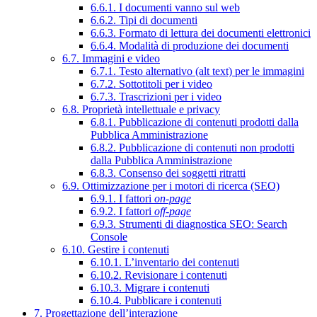
6.6.1. I documenti vanno sul web
6.6.2. Tipi di documenti
6.6.3. Formato di lettura dei documenti elettronici
6.6.4. Modalità di produzione dei documenti
6.7. Immagini e video
6.7.1. Testo alternativo (alt text) per le immagini
6.7.2. Sottotitoli per i video
6.7.3. Trascrizioni per i video
6.8. Proprietà intellettuale e privacy
6.8.1. Pubblicazione di contenuti prodotti dalla
Pubblica Amministrazione
6.8.2. Pubblicazione di contenuti non prodotti
dalla Pubblica Amministrazione
6.8.3. Consenso dei soggetti ritratti
6.9. Ottimizzazione per i motori di ricerca (SEO)
6.9.1. I fattori
on-page
6.9.2. I fattori
off-page
6.9.3. Strumenti di diagnostica SEO: Search
Console
6.10. Gestire i contenuti
6.10.1. L’inventario dei contenuti
6.10.2. Revisionare i contenuti
6.10.3. Migrare i contenuti
6.10.4. Pubblicare i contenuti
7. Progettazione dell’interazione