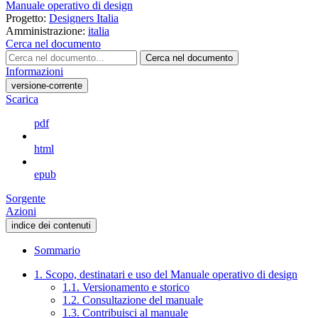
Manuale operativo di design
Progetto:
Designers Italia
Amministrazione:
italia
Cerca nel documento
Cerca nel documento
Informazioni
versione-corrente
Scarica
pdf
html
epub
Sorgente
Azioni
indice dei contenuti
Sommario
1. Scopo, destinatari e uso del Manuale operativo di design
1.1. Versionamento e storico
1.2. Consultazione del manuale
1.3. Contribuisci al manuale