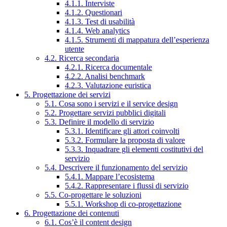
4.1.1. Interviste
4.1.2. Questionari
4.1.3. Test di usabilità
4.1.4. Web analytics
4.1.5. Strumenti di mappatura dell’esperienza
utente
4.2. Ricerca secondaria
4.2.1. Ricerca documentale
4.2.2. Analisi benchmark
4.2.3. Valutazione euristica
5. Progettazione dei servizi
5.1. Cosa sono i servizi e il service design
5.2. Progettare servizi pubblici digitali
5.3. Definire il modello di servizio
5.3.1. Identificare gli attori coinvolti
5.3.2. Formulare la proposta di valore
5.3.3. Inquadrare gli elementi costitutivi del
servizio
5.4. Descrivere il funzionamento del servizio
5.4.1. Mappare l’ecosistema
5.4.2. Rappresentare i flussi di servizio
5.5. Co-progettare le soluzioni
5.5.1. Workshop di co-progettazione
6. Progettazione dei contenuti
6.1. Cos’è il content design