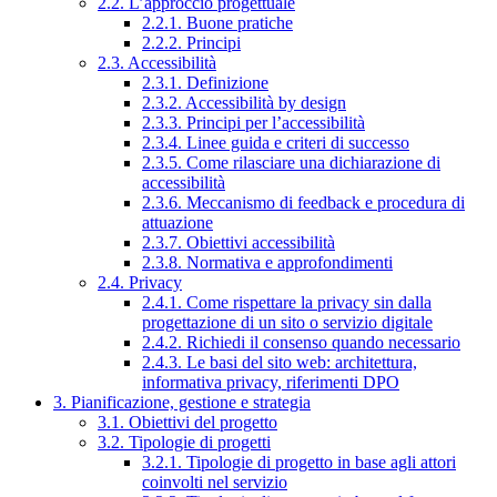
2.2. L’approccio progettuale
2.2.1. Buone pratiche
2.2.2. Principi
2.3. Accessibilità
2.3.1. Definizione
2.3.2. Accessibilità by design
2.3.3. Principi per l’accessibilità
2.3.4. Linee guida e criteri di successo
2.3.5. Come rilasciare una dichiarazione di
accessibilità
2.3.6. Meccanismo di feedback e procedura di
attuazione
2.3.7. Obiettivi accessibilità
2.3.8. Normativa e approfondimenti
2.4. Privacy
2.4.1. Come rispettare la privacy sin dalla
progettazione di un sito o servizio digitale
2.4.2. Richiedi il consenso quando necessario
2.4.3. Le basi del sito web: architettura,
informativa privacy, riferimenti DPO
3. Pianificazione, gestione e strategia
3.1. Obiettivi del progetto
3.2. Tipologie di progetti
3.2.1. Tipologie di progetto in base agli attori
coinvolti nel servizio