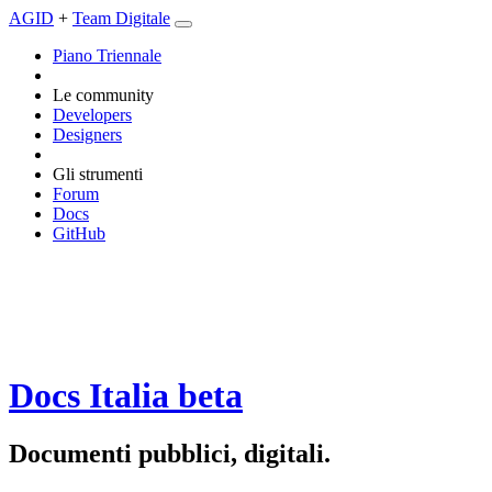
AGID
+
Team Digitale
Piano Triennale
Le community
Developers
Designers
Gli strumenti
Forum
Docs
GitHub
Docs Italia
beta
Documenti pubblici, digitali.