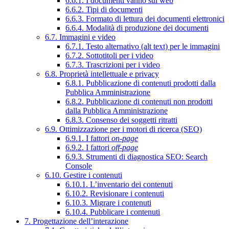
6.6.1. I documenti vanno sul web
6.6.2. Tipi di documenti
6.6.3. Formato di lettura dei documenti elettronici
6.6.4. Modalità di produzione dei documenti
6.7. Immagini e video
6.7.1. Testo alternativo (alt text) per le immagini
6.7.2. Sottotitoli per i video
6.7.3. Trascrizioni per i video
6.8. Proprietà intellettuale e privacy
6.8.1. Pubblicazione di contenuti prodotti dalla
Pubblica Amministrazione
6.8.2. Pubblicazione di contenuti non prodotti
dalla Pubblica Amministrazione
6.8.3. Consenso dei soggetti ritratti
6.9. Ottimizzazione per i motori di ricerca (SEO)
6.9.1. I fattori
on-page
6.9.2. I fattori
off-page
6.9.3. Strumenti di diagnostica SEO: Search
Console
6.10. Gestire i contenuti
6.10.1. L’inventario dei contenuti
6.10.2. Revisionare i contenuti
6.10.3. Migrare i contenuti
6.10.4. Pubblicare i contenuti
7. Progettazione dell’interazione