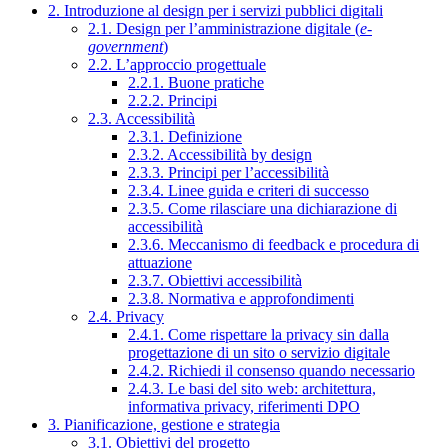
2. Introduzione al design per i servizi pubblici digitali
2.1. Design per l’amministrazione digitale (
e-
government
)
2.2. L’approccio progettuale
2.2.1. Buone pratiche
2.2.2. Principi
2.3. Accessibilità
2.3.1. Definizione
2.3.2. Accessibilità by design
2.3.3. Principi per l’accessibilità
2.3.4. Linee guida e criteri di successo
2.3.5. Come rilasciare una dichiarazione di
accessibilità
2.3.6. Meccanismo di feedback e procedura di
attuazione
2.3.7. Obiettivi accessibilità
2.3.8. Normativa e approfondimenti
2.4. Privacy
2.4.1. Come rispettare la privacy sin dalla
progettazione di un sito o servizio digitale
2.4.2. Richiedi il consenso quando necessario
2.4.3. Le basi del sito web: architettura,
informativa privacy, riferimenti DPO
3. Pianificazione, gestione e strategia
3.1. Obiettivi del progetto