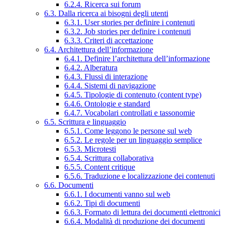
6.2.4. Ricerca sui forum
6.3. Dalla ricerca ai bisogni degli utenti
6.3.1. User stories per definire i contenuti
6.3.2. Job stories per definire i contenuti
6.3.3. Criteri di accettazione
6.4. Architettura dell’informazione
6.4.1. Definire l’architettura dell’informazione
6.4.2. Alberatura
6.4.3. Flussi di interazione
6.4.4. Sistemi di navigazione
6.4.5. Tipologie di contenuto (content type)
6.4.6. Ontologie e standard
6.4.7. Vocabolari controllati e tassonomie
6.5. Scrittura e linguaggio
6.5.1. Come leggono le persone sul web
6.5.2. Le regole per un linguaggio semplice
6.5.3. Microtesti
6.5.4. Scrittura collaborativa
6.5.5. Content critique
6.5.6. Traduzione e localizzazione dei contenuti
6.6. Documenti
6.6.1. I documenti vanno sul web
6.6.2. Tipi di documenti
6.6.3. Formato di lettura dei documenti elettronici
6.6.4. Modalità di produzione dei documenti