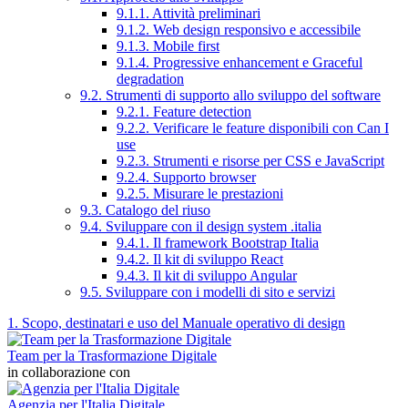
9.1.1. Attività preliminari
9.1.2. Web design responsivo e accessibile
9.1.3. Mobile first
9.1.4. Progressive enhancement e Graceful
degradation
9.2. Strumenti di supporto allo sviluppo del software
9.2.1. Feature detection
9.2.2. Verificare le feature disponibili con Can I
use
9.2.3. Strumenti e risorse per CSS e JavaScript
9.2.4. Supporto browser
9.2.5. Misurare le prestazioni
9.3. Catalogo del riuso
9.4. Sviluppare con il design system .italia
9.4.1. Il framework Bootstrap Italia
9.4.2. Il kit di sviluppo React
9.4.3. Il kit di sviluppo Angular
9.5. Sviluppare con i modelli di sito e servizi
1. Scopo, destinatari e uso del Manuale operativo di design
Team per la Trasformazione Digitale
in collaborazione con
Agenzia per l'Italia Digitale