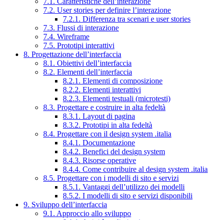
7.1. Caratteristiche dell’interazione
7.2. User stories per definire l’interazione
7.2.1. Differenza tra scenari e user stories
7.3. Flussi di interazione
7.4. Wireframe
7.5. Prototipi interattivi
8. Progettazione dell’interfaccia
8.1. Obiettivi dell’interfaccia
8.2. Elementi dell’interfaccia
8.2.1. Elementi di composizione
8.2.2. Elementi interattivi
8.2.3. Elementi testuali (microtesti)
8.3. Progettare e costruire in alta fedeltà
8.3.1. Layout di pagina
8.3.2. Prototipi in alta fedeltà
8.4. Progettare con il design system .italia
8.4.1. Documentazione
8.4.2. Benefici del design system
8.4.3. Risorse operative
8.4.4. Come contribuire al design system .italia
8.5. Progettare con i modelli di sito e servizi
8.5.1. Vantaggi dell’utilizzo dei modelli
8.5.2. I modelli di sito e servizi disponibili
9. Sviluppo dell’interfaccia
9.1. Approccio allo sviluppo