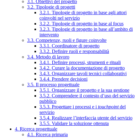
3.1. Obiettivi del progetto
3.2. Tipologie di progetti
3.2.1. Tipologie di progetto in base agli attori
coinvolti nel servizio
3.2.2. Tipologie di progetto in base al focus
3.2.3. Tipologie di progetto in base all’ambito di
intervento
3.3. Competenze, ruoli e figure coinvolte
3.3.1. Coordinatore di progetto
3.3.2. Definire ruoli e responsabilità
3.4. Metodo di lavoro
3.4.1. Definire processi, strumenti e rituali
3.4.2. Curare la documentazione di progetto
3.4.3. Organizzare tavoli tecnici collaborativi
3.4.4. Prendere decisioni
3.5. Il processo progettuale
3.5.1. Organizzare il progetto e la sua gestione
3.5.2. Comprendere il contesto d’uso del servizio
pubblico
3.5.3. Progettare i processi e i
touchpoint
del
servizio
3.5.4. Realizzare l’interfaccia utente del servizio
3.5.5. Validare la soluzione ottenuta
4. Ricerca progettuale
4.1. Ricerca primaria