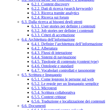
6.2.1. Content discovery
6.2.2. Dati di ricerca (search keywords)
6.2.3. Ricerca tramite analytics
6.2.4. Ricerca sui forum
6.3. Dalla ricerca ai bisogni degli utenti
6.3.1. User stories per definire i contenuti
6.3.2. Job stories per definire i contenuti
6.3.3. Criteri di accettazione
6.4. Architettura dell’informazione
6.4.1. Definire l’architettura dell’informazione
6.4.2. Alberatura
6.4.3. Flussi di interazione
6.4.4. Sistemi di navigazione
6.4.5. Tipologie di contenuto (content type)
6.4.6. Ontologie e standard
6.4.7. Vocabolari controllati e tassonomie
6.5. Scrittura e linguaggio
6.5.1. Come leggono le persone sul web
6.5.2. Le regole per un linguaggio semplice
6.5.3. Microtesti
6.5.4. Scrittura collaborativa
6.5.5. Content critique
6.5.6. Traduzione e localizzazione dei contenuti
6.6. Documenti