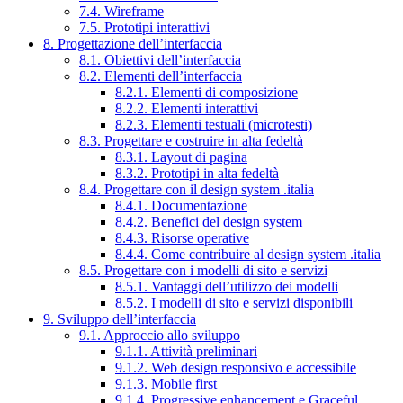
7.4. Wireframe
7.5. Prototipi interattivi
8. Progettazione dell’interfaccia
8.1. Obiettivi dell’interfaccia
8.2. Elementi dell’interfaccia
8.2.1. Elementi di composizione
8.2.2. Elementi interattivi
8.2.3. Elementi testuali (microtesti)
8.3. Progettare e costruire in alta fedeltà
8.3.1. Layout di pagina
8.3.2. Prototipi in alta fedeltà
8.4. Progettare con il design system .italia
8.4.1. Documentazione
8.4.2. Benefici del design system
8.4.3. Risorse operative
8.4.4. Come contribuire al design system .italia
8.5. Progettare con i modelli di sito e servizi
8.5.1. Vantaggi dell’utilizzo dei modelli
8.5.2. I modelli di sito e servizi disponibili
9. Sviluppo dell’interfaccia
9.1. Approccio allo sviluppo
9.1.1. Attività preliminari
9.1.2. Web design responsivo e accessibile
9.1.3. Mobile first
9.1.4. Progressive enhancement e Graceful