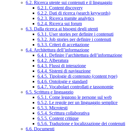
6.2. Ricerca utente sui contenuti e il linguaggio
6.2.1. Content discovery
6.2.2. Dati di ricerca (search keywords)
6.2.3. Ricerca tramite analytics
6.2.4. Ricerca sui forum
6.3. Dalla ricerca ai bisogni degli utenti
6.3.1. User stories per definire i contenuti
6.3.2. Job stories per definire i contenuti
6.3.3. Criteri di accettazione
6.4. Architettura dell’informazione
6.4.1. Definire l’architettura dell’informazione
6.4.2. Alberatura
6.4.3. Flussi di interazione
6.4.4. Sistemi di navigazione
6.4.5. Tipologie di contenuto (content type)
6.4.6. Ontologie e standard
6.4.7. Vocabolari controllati e tassonomie
6.5. Scrittura e linguaggio
6.5.1. Come leggono le persone sul web
6.5.2. Le regole per un linguaggio semplice
6.5.3. Microtesti
6.5.4. Scrittura collaborativa
6.5.5. Content critique
6.5.6. Traduzione e localizzazione dei contenuti
6.6. Documenti