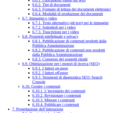
6.6.1. I documenti vanno sul web
6.6.2. Tipi di documenti
6.6.3. Formato di lettura dei documenti elettronici
6.6.4. Modalità di produzione dei documenti
6.7. Immagini e video
6.7.1. Testo alternativo (alt text) per le immagini
6.7.2. Sottotitoli per i video
6.7.3. Trascrizioni per i video
6.8. Proprietà intellettuale e privacy
6.8.1. Pubblicazione di contenuti prodotti dalla
Pubblica Amministrazione
6.8.2. Pubblicazione di contenuti non prodotti
dalla Pubblica Amministrazione
6.8.3. Consenso dei soggetti ritratti
6.9. Ottimizzazione per i motori di ricerca (SEO)
6.9.1. I fattori
on-page
6.9.2. I fattori
off-page
6.9.3. Strumenti di diagnostica SEO: Search
Console
6.10. Gestire i contenuti
6.10.1. L’inventario dei contenuti
6.10.2. Revisionare i contenuti
6.10.3. Migrare i contenuti
6.10.4. Pubblicare i contenuti
7. Progettazione dell’interazione