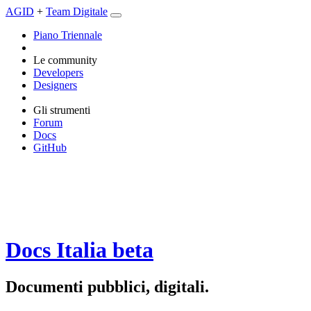
AGID
+
Team Digitale
Piano Triennale
Le community
Developers
Designers
Gli strumenti
Forum
Docs
GitHub
Docs Italia
beta
Documenti pubblici, digitali.