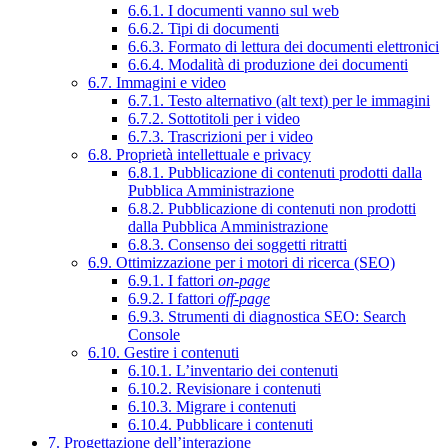
6.6.1. I documenti vanno sul web
6.6.2. Tipi di documenti
6.6.3. Formato di lettura dei documenti elettronici
6.6.4. Modalità di produzione dei documenti
6.7. Immagini e video
6.7.1. Testo alternativo (alt text) per le immagini
6.7.2. Sottotitoli per i video
6.7.3. Trascrizioni per i video
6.8. Proprietà intellettuale e privacy
6.8.1. Pubblicazione di contenuti prodotti dalla
Pubblica Amministrazione
6.8.2. Pubblicazione di contenuti non prodotti
dalla Pubblica Amministrazione
6.8.3. Consenso dei soggetti ritratti
6.9. Ottimizzazione per i motori di ricerca (SEO)
6.9.1. I fattori
on-page
6.9.2. I fattori
off-page
6.9.3. Strumenti di diagnostica SEO: Search
Console
6.10. Gestire i contenuti
6.10.1. L’inventario dei contenuti
6.10.2. Revisionare i contenuti
6.10.3. Migrare i contenuti
6.10.4. Pubblicare i contenuti
7. Progettazione dell’interazione