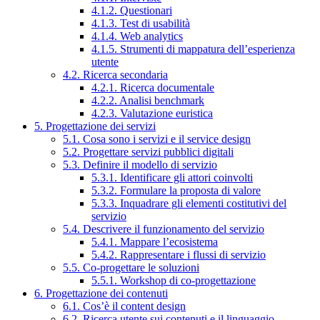
4.1.2. Questionari
4.1.3. Test di usabilità
4.1.4. Web analytics
4.1.5. Strumenti di mappatura dell’esperienza
utente
4.2. Ricerca secondaria
4.2.1. Ricerca documentale
4.2.2. Analisi benchmark
4.2.3. Valutazione euristica
5. Progettazione dei servizi
5.1. Cosa sono i servizi e il service design
5.2. Progettare servizi pubblici digitali
5.3. Definire il modello di servizio
5.3.1. Identificare gli attori coinvolti
5.3.2. Formulare la proposta di valore
5.3.3. Inquadrare gli elementi costitutivi del
servizio
5.4. Descrivere il funzionamento del servizio
5.4.1. Mappare l’ecosistema
5.4.2. Rappresentare i flussi di servizio
5.5. Co-progettare le soluzioni
5.5.1. Workshop di co-progettazione
6. Progettazione dei contenuti
6.1. Cos’è il content design
6.2. Ricerca utente sui contenuti e il linguaggio