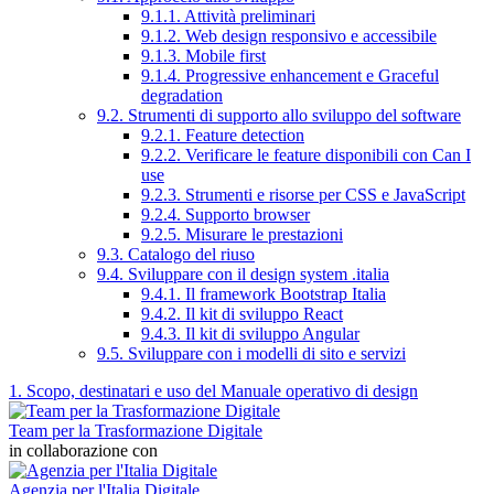
9.1.1. Attività preliminari
9.1.2. Web design responsivo e accessibile
9.1.3. Mobile first
9.1.4. Progressive enhancement e Graceful
degradation
9.2. Strumenti di supporto allo sviluppo del software
9.2.1. Feature detection
9.2.2. Verificare le feature disponibili con Can I
use
9.2.3. Strumenti e risorse per CSS e JavaScript
9.2.4. Supporto browser
9.2.5. Misurare le prestazioni
9.3. Catalogo del riuso
9.4. Sviluppare con il design system .italia
9.4.1. Il framework Bootstrap Italia
9.4.2. Il kit di sviluppo React
9.4.3. Il kit di sviluppo Angular
9.5. Sviluppare con i modelli di sito e servizi
1. Scopo, destinatari e uso del Manuale operativo di design
Team per la Trasformazione Digitale
in collaborazione con
Agenzia per l'Italia Digitale