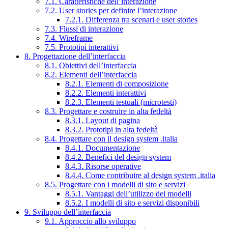
7.1. Caratteristiche dell’interazione
7.2. User stories per definire l’interazione
7.2.1. Differenza tra scenari e user stories
7.3. Flussi di interazione
7.4. Wireframe
7.5. Prototipi interattivi
8. Progettazione dell’interfaccia
8.1. Obiettivi dell’interfaccia
8.2. Elementi dell’interfaccia
8.2.1. Elementi di composizione
8.2.2. Elementi interattivi
8.2.3. Elementi testuali (microtesti)
8.3. Progettare e costruire in alta fedeltà
8.3.1. Layout di pagina
8.3.2. Prototipi in alta fedeltà
8.4. Progettare con il design system .italia
8.4.1. Documentazione
8.4.2. Benefici del design system
8.4.3. Risorse operative
8.4.4. Come contribuire al design system .italia
8.5. Progettare con i modelli di sito e servizi
8.5.1. Vantaggi dell’utilizzo dei modelli
8.5.2. I modelli di sito e servizi disponibili
9. Sviluppo dell’interfaccia
9.1. Approccio allo sviluppo