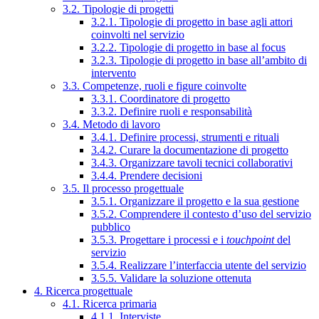
3.2. Tipologie di progetti
3.2.1. Tipologie di progetto in base agli attori
coinvolti nel servizio
3.2.2. Tipologie di progetto in base al focus
3.2.3. Tipologie di progetto in base all’ambito di
intervento
3.3. Competenze, ruoli e figure coinvolte
3.3.1. Coordinatore di progetto
3.3.2. Definire ruoli e responsabilità
3.4. Metodo di lavoro
3.4.1. Definire processi, strumenti e rituali
3.4.2. Curare la documentazione di progetto
3.4.3. Organizzare tavoli tecnici collaborativi
3.4.4. Prendere decisioni
3.5. Il processo progettuale
3.5.1. Organizzare il progetto e la sua gestione
3.5.2. Comprendere il contesto d’uso del servizio
pubblico
3.5.3. Progettare i processi e i
touchpoint
del
servizio
3.5.4. Realizzare l’interfaccia utente del servizio
3.5.5. Validare la soluzione ottenuta
4. Ricerca progettuale
4.1. Ricerca primaria
4.1.1. Interviste