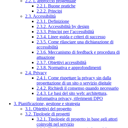
2.2. L’approccio progettuale
2.2.1. Buone pratiche
2.2.2. Principi
2.3. Accessibilità
2.3.1. Definizione
2.3.2. Accessibilità by design
2.3.3. Principi per l’accessibilità
2.3.4. Linee guida e criteri di successo
2.3.5. Come rilasciare una dichiarazione di
accessibilità
2.3.6. Meccanismo di feedback e procedura di
attuazione
2.3.7. Obiettivi accessibilità
2.3.8. Normativa e approfondimenti
2.4. Privacy
2.4.1. Come rispettare la privacy sin dalla
progettazione di un sito o servizio digitale
2.4.2. Richiedi il consenso quando necessario
2.4.3. Le basi del sito web: architettura,
informativa privacy, riferimenti DPO
3. Pianificazione, gestione e strategia
3.1. Obiettivi del progetto
3.2. Tipologie di progetti
3.2.1. Tipologie di progetto in base agli attori
coinvolti nel servizio