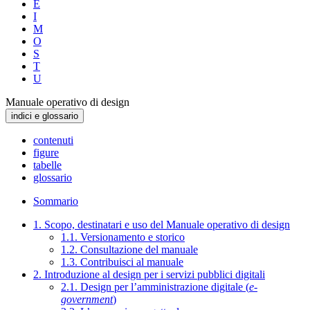
E
I
M
O
S
T
U
Manuale operativo di design
indici e glossario
contenuti
figure
tabelle
glossario
Sommario
1. Scopo, destinatari e uso del Manuale operativo di design
1.1. Versionamento e storico
1.2. Consultazione del manuale
1.3. Contribuisci al manuale
2. Introduzione al design per i servizi pubblici digitali
2.1. Design per l’amministrazione digitale (
e-
government
)