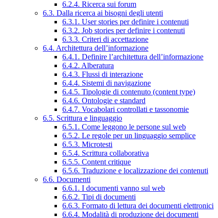
6.2.4. Ricerca sui forum
6.3. Dalla ricerca ai bisogni degli utenti
6.3.1. User stories per definire i contenuti
6.3.2. Job stories per definire i contenuti
6.3.3. Criteri di accettazione
6.4. Architettura dell’informazione
6.4.1. Definire l’architettura dell’informazione
6.4.2. Alberatura
6.4.3. Flussi di interazione
6.4.4. Sistemi di navigazione
6.4.5. Tipologie di contenuto (content type)
6.4.6. Ontologie e standard
6.4.7. Vocabolari controllati e tassonomie
6.5. Scrittura e linguaggio
6.5.1. Come leggono le persone sul web
6.5.2. Le regole per un linguaggio semplice
6.5.3. Microtesti
6.5.4. Scrittura collaborativa
6.5.5. Content critique
6.5.6. Traduzione e localizzazione dei contenuti
6.6. Documenti
6.6.1. I documenti vanno sul web
6.6.2. Tipi di documenti
6.6.3. Formato di lettura dei documenti elettronici
6.6.4. Modalità di produzione dei documenti