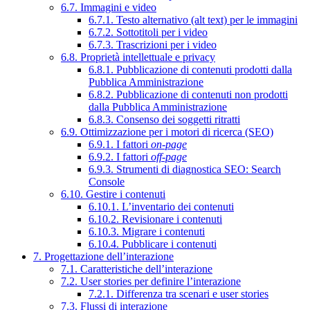
6.7. Immagini e video
6.7.1. Testo alternativo (alt text) per le immagini
6.7.2. Sottotitoli per i video
6.7.3. Trascrizioni per i video
6.8. Proprietà intellettuale e privacy
6.8.1. Pubblicazione di contenuti prodotti dalla
Pubblica Amministrazione
6.8.2. Pubblicazione di contenuti non prodotti
dalla Pubblica Amministrazione
6.8.3. Consenso dei soggetti ritratti
6.9. Ottimizzazione per i motori di ricerca (SEO)
6.9.1. I fattori
on-page
6.9.2. I fattori
off-page
6.9.3. Strumenti di diagnostica SEO: Search
Console
6.10. Gestire i contenuti
6.10.1. L’inventario dei contenuti
6.10.2. Revisionare i contenuti
6.10.3. Migrare i contenuti
6.10.4. Pubblicare i contenuti
7. Progettazione dell’interazione
7.1. Caratteristiche dell’interazione
7.2. User stories per definire l’interazione
7.2.1. Differenza tra scenari e user stories
7.3. Flussi di interazione