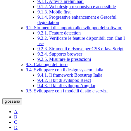
9.1.1. Attività preliminari
9.1.2. Web design responsivo e accessibile
9.1.3. Mobile first
9.1.4. Progressive enhancement e Graceful
degradation
9.2. Strumenti di supporto allo sviluppo del software
9.2.1. Feature detection
9.2.2. Verificare le feature disponibili con Can I
use
9.2.3. Strumenti e risorse per CSS e JavaScript
9.2.4. Supporto browser
9.2.5. Misurare le prestazioni
9.3. Catalogo del riuso
9.4. Sviluppare con il design system .italia
9.4.1. Il framework Bootstrap Italia
9.4.2. Il kit di sviluppo React
9.4.3. Il kit di sviluppo Angular
9.5. Sviluppare con i modelli di sito e servizi
glossario
A
B
C
D