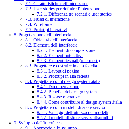
7.1. Caratteristiche dell’interazione
7.2. User stories per definire l’interazione
7.2.1. Differenza tra scenari e user stories
7.3. Flussi di interazione
7.4. Wireframe
7.5. Prototipi interattivi
8. Progettazione dell’interfaccia
8.1. Obiettivi dell’interfaccia
8.2. Elementi dell’interfaccia
8.2.1. Elementi di composizione
8.2.2. Elementi interattivi
8.2.3. Elementi testuali (microtesti)
8.3. Progettare e costruire in alta fedeltà
8.3.1. Layout di pagina
8.3.2. Prototipi in alta fedeltà
8.4. Progettare con il design system .italia
8.4.1. Documentazione
8.4.2. Benefici del design system
8.4.3. Risorse operative
8.4.4. Come contribuire al design system .italia
8.5. Progettare con i modelli di sito e servizi
8.5.1. Vantaggi dell’utilizzo dei modelli
8.5.2. I modelli di sito e servizi disponibili
9. Sviluppo dell’interfaccia
9.1. Approccio allo sviluppo