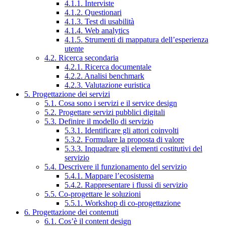
4.1.1. Interviste
4.1.2. Questionari
4.1.3. Test di usabilità
4.1.4. Web analytics
4.1.5. Strumenti di mappatura dell’esperienza
utente
4.2. Ricerca secondaria
4.2.1. Ricerca documentale
4.2.2. Analisi benchmark
4.2.3. Valutazione euristica
5. Progettazione dei servizi
5.1. Cosa sono i servizi e il service design
5.2. Progettare servizi pubblici digitali
5.3. Definire il modello di servizio
5.3.1. Identificare gli attori coinvolti
5.3.2. Formulare la proposta di valore
5.3.3. Inquadrare gli elementi costitutivi del
servizio
5.4. Descrivere il funzionamento del servizio
5.4.1. Mappare l’ecosistema
5.4.2. Rappresentare i flussi di servizio
5.5. Co-progettare le soluzioni
5.5.1. Workshop di co-progettazione
6. Progettazione dei contenuti
6.1. Cos’è il content design