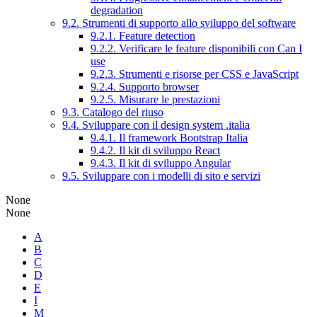
degradation
9.2. Strumenti di supporto allo sviluppo del software
9.2.1. Feature detection
9.2.2. Verificare le feature disponibili con Can I
use
9.2.3. Strumenti e risorse per CSS e JavaScript
9.2.4. Supporto browser
9.2.5. Misurare le prestazioni
9.3. Catalogo del riuso
9.4. Sviluppare con il design system .italia
9.4.1. Il framework Bootstrap Italia
9.4.2. Il kit di sviluppo React
9.4.3. Il kit di sviluppo Angular
9.5. Sviluppare con i modelli di sito e servizi
None
None
A
B
C
D
E
I
M