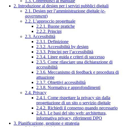
1.3. Contribuisci al manuale
2. Introduzione al design per i servizi pubblici digitali
2.1. Design per l’amministrazione digitale (
e-
government
)
2.2. L’approccio progettuale
2.2.1. Buone pratiche
2.2.2. Principi
2.3. Accessibilità
2.3.1. Definizione
2.3.2. Accessibilità by design
2.3.3. Principi per l’accessibilità
2.3.4. Linee guida e criteri di successo
2.3.5. Come rilasciare una dichiarazione di
accessibilità
2.3.6. Meccanismo di feedback e procedura di
attuazione
2.3.7. Obiettivi accessibilità
2.3.8. Normativa e approfondimenti
2.4. Privacy
2.4.1. Come rispettare la privacy sin dalla
progettazione di un sito o servizio digitale
2.4.2. Richiedi il consenso quando necessario
2.4.3. Le basi del sito web: architettura,
informativa privacy, riferimenti DPO
3. Pianificazione, gestione e strategia