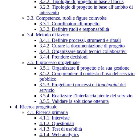
3.2.2. Tipologie di progetto in base al focus
3.2.3. Tipologie di progetto in base all’ambito di
intervento
3.3. Competenze, ruoli e figure coinvolte
3.3.1. Coordinatore di progetto
3.3.2. Definire ruoli e responsabilità
3.4. Metodo di lavoro
3.4.1. Definire processi, strumenti e rituali
3.4.2. Curare la documentazione di progetto
3.4.3. Organizzare tavoli tecnici collaborativi
3.4.4. Prendere decisioni
3.5. Il processo progettuale
3.5.1. Organizzare il progetto e la sua gestione
3.5.2. Comprendere il contesto d’uso del servizio
pubblico
3.5.3. Progettare i processi e i
touchpoint
del
servizio
3.5.4. Realizzare l’interfaccia utente del servizio
3.5.5. Validare la soluzione ottenuta
4. Ricerca progettuale
4.1. Ricerca primaria
4.1.1. Interviste
4.1.2. Questionari
4.1.3. Test di usabilità
4.1.4. Web analytics