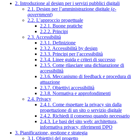
2. Introduzione al design per i servizi pubblici digitali
2.1. Design per l’amministrazione digitale (
e-
government
)
2.2. L’approccio progettuale
2.2.1. Buone pratiche
2.2.2. Principi
2.3. Accessibilità
2.3.1. Definizione
2.3.2. Accessibilità by design
2.3.3. Principi per l’accessibilità
2.3.4. Linee guida e criteri di successo
2.3.5. Come rilasciare una dichiarazione di
accessibilità
2.3.6. Meccanismo di feedback e procedura di
attuazione
2.3.7. Obiettivi accessibilità
2.3.8. Normativa e approfondimenti
2.4. Privacy
2.4.1. Come rispettare la privacy sin dalla
progettazione di un sito o servizio digitale
2.4.2. Richiedi il consenso quando necessario
2.4.3. Le basi del sito web: architettura,
informativa privacy, riferimenti DPO
3. Pianificazione, gestione e strategia
3.1. Obiettivi del progetto