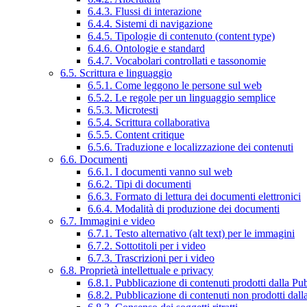
6.4.3. Flussi di interazione
6.4.4. Sistemi di navigazione
6.4.5. Tipologie di contenuto (content type)
6.4.6. Ontologie e standard
6.4.7. Vocabolari controllati e tassonomie
6.5. Scrittura e linguaggio
6.5.1. Come leggono le persone sul web
6.5.2. Le regole per un linguaggio semplice
6.5.3. Microtesti
6.5.4. Scrittura collaborativa
6.5.5. Content critique
6.5.6. Traduzione e localizzazione dei contenuti
6.6. Documenti
6.6.1. I documenti vanno sul web
6.6.2. Tipi di documenti
6.6.3. Formato di lettura dei documenti elettronici
6.6.4. Modalità di produzione dei documenti
6.7. Immagini e video
6.7.1. Testo alternativo (alt text) per le immagini
6.7.2. Sottotitoli per i video
6.7.3. Trascrizioni per i video
6.8. Proprietà intellettuale e privacy
6.8.1. Pubblicazione di contenuti prodotti dalla P
6.8.2. Pubblicazione di contenuti non prodotti dal