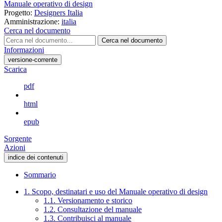
Manuale operativo di design
Progetto:
Designers Italia
Amministrazione:
italia
Cerca nel documento
Cerca nel documento
Informazioni
versione-corrente
Scarica
pdf
html
epub
Sorgente
Azioni
indice dei contenuti
Sommario
1. Scopo, destinatari e uso del Manuale operativo di design
1.1. Versionamento e storico
1.2. Consultazione del manuale
1.3. Contribuisci al manuale