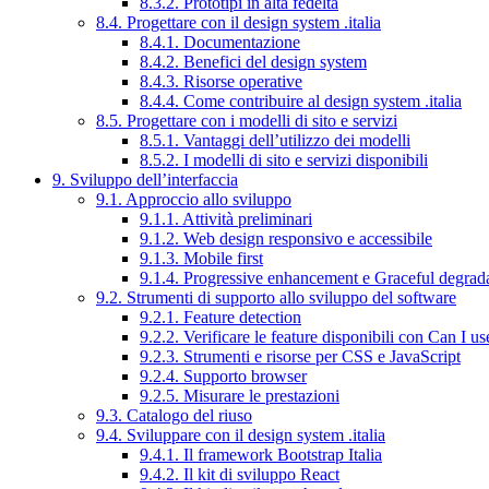
8.3.2. Prototipi in alta fedeltà
8.4. Progettare con il design system .italia
8.4.1. Documentazione
8.4.2. Benefici del design system
8.4.3. Risorse operative
8.4.4. Come contribuire al design system .italia
8.5. Progettare con i modelli di sito e servizi
8.5.1. Vantaggi dell’utilizzo dei modelli
8.5.2. I modelli di sito e servizi disponibili
9. Sviluppo dell’interfaccia
9.1. Approccio allo sviluppo
9.1.1. Attività preliminari
9.1.2. Web design responsivo e accessibile
9.1.3. Mobile first
9.1.4. Progressive enhancement e Graceful degrad
9.2. Strumenti di supporto allo sviluppo del software
9.2.1. Feature detection
9.2.2. Verificare le feature disponibili con Can I us
9.2.3. Strumenti e risorse per CSS e JavaScript
9.2.4. Supporto browser
9.2.5. Misurare le prestazioni
9.3. Catalogo del riuso
9.4. Sviluppare con il design system .italia
9.4.1. Il framework Bootstrap Italia
9.4.2. Il kit di sviluppo React