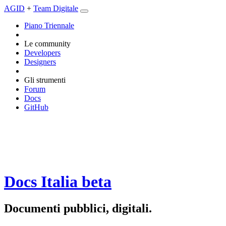
AGID
+
Team Digitale
Piano Triennale
Le community
Developers
Designers
Gli strumenti
Forum
Docs
GitHub
Docs Italia
beta
Documenti pubblici, digitali.