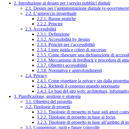
2. Introduzione al design per i servizi pubblici digitali
2.1. Design per l’amministrazione digitale (
e-government
2.2. L’approccio progettuale
2.2.1. Buone pratiche
2.2.2. Principi
2.3. Accessibilità
2.3.1. Definizione
2.3.2. Accessibilità by design
2.3.3. Principi per l’accessibilità
2.3.4. Linee guida e criteri di successo
2.3.5. Come rilasciare una dichiarazione di accessib
2.3.6. Meccanismo di feedback e procedura di attu
2.3.7. Obiettivi accessibilità
2.3.8. Normativa e approfondimenti
2.4. Privacy
2.4.1. Come rispettare la privacy sin dalla progettaz
2.4.2. Richiedi il consenso quando necessario
2.4.3. Le basi del sito web: architettura, informati
3. Pianificazione, gestione e strategia
3.1. Obiettivi del progetto
3.2. Tipologie di progetti
3.2.1. Tipologie di progetto in base agli attori coinv
3.2.2. Tipologie di progetto in base al focus
3.2.3. Tipologie di progetto in base all’ambito di i
3.3. Competenze, ruoli e figure coinvolte