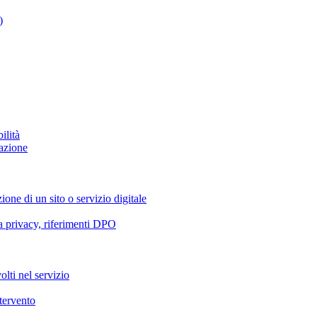
)
ilità
azione
ione di un sito o servizio digitale
va privacy, riferimenti DPO
olti nel servizio
ntervento