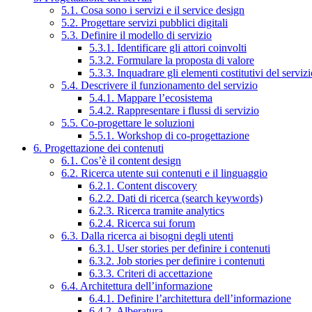
5.1. Cosa sono i servizi e il service design
5.2. Progettare servizi pubblici digitali
5.3. Definire il modello di servizio
5.3.1. Identificare gli attori coinvolti
5.3.2. Formulare la proposta di valore
5.3.3. Inquadrare gli elementi costitutivi del serviz
5.4. Descrivere il funzionamento del servizio
5.4.1. Mappare l’ecosistema
5.4.2. Rappresentare i flussi di servizio
5.5. Co-progettare le soluzioni
5.5.1. Workshop di co-progettazione
6. Progettazione dei contenuti
6.1. Cos’è il content design
6.2. Ricerca utente sui contenuti e il linguaggio
6.2.1. Content discovery
6.2.2. Dati di ricerca (search keywords)
6.2.3. Ricerca tramite analytics
6.2.4. Ricerca sui forum
6.3. Dalla ricerca ai bisogni degli utenti
6.3.1. User stories per definire i contenuti
6.3.2. Job stories per definire i contenuti
6.3.3. Criteri di accettazione
6.4. Architettura dell’informazione
6.4.1. Definire l’architettura dell’informazione
6.4.2. Alberatura