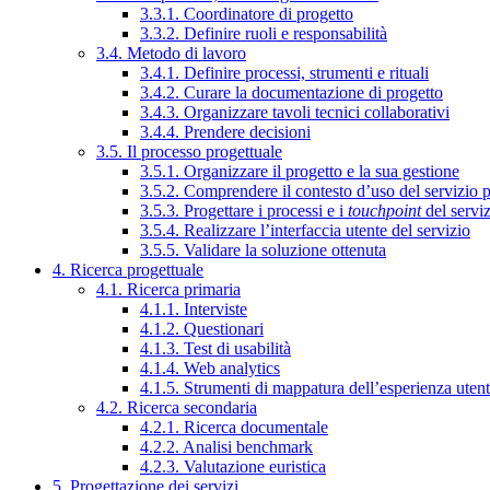
3.3.1. Coordinatore di progetto
3.3.2. Definire ruoli e responsabilità
3.4. Metodo di lavoro
3.4.1. Definire processi, strumenti e rituali
3.4.2. Curare la documentazione di progetto
3.4.3. Organizzare tavoli tecnici collaborativi
3.4.4. Prendere decisioni
3.5. Il processo progettuale
3.5.1. Organizzare il progetto e la sua gestione
3.5.2. Comprendere il contesto d’uso del servizio 
3.5.3. Progettare i processi e i
touchpoint
del servi
3.5.4. Realizzare l’interfaccia utente del servizio
3.5.5. Validare la soluzione ottenuta
4. Ricerca progettuale
4.1. Ricerca primaria
4.1.1. Interviste
4.1.2. Questionari
4.1.3. Test di usabilità
4.1.4. Web analytics
4.1.5. Strumenti di mappatura dell’esperienza uten
4.2. Ricerca secondaria
4.2.1. Ricerca documentale
4.2.2. Analisi benchmark
4.2.3. Valutazione euristica
5. Progettazione dei servizi