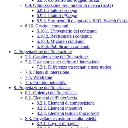
6.8.3. Consenso dei soggetti ritratti
6.9. Ottimizzazione per i motori di ricerca (SEO)
6.9.1. I fattori
on-page
6.9.2. I fattori
off-page
6.9.3. Strumenti di diagnostica SEO: Search Cons
6.10. Gestire i contenuti
6.10.1. L’inventario dei contenuti
6.10.2. Revisionare i contenuti
6.10.3. Migrare i contenuti
6.10.4. Pubblicare i contenuti
7. Progettazione dell’interazione
7.1. Caratteristiche dell’interazione
7.2. User stories per definire l’interazione
7.2.1. Differenza tra scenari e user stories
7.3. Flussi di interazione
7.4. Wireframe
7.5. Prototipi interattivi
8. Progettazione dell’interfaccia
8.1. Obiettivi dell’interfaccia
8.2. Elementi dell’interfaccia
8.2.1. Elementi di composizione
8.2.2. Elementi interattivi
8.2.3. Elementi testuali (microtesti)
8.3. Progettare e costruire in alta fedeltà
8.3.1. Layout di pagina