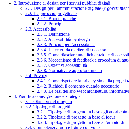
2. Introduzione al design per i servizi pubblici digitali
2.1. Design per l’amministrazione digitale (
e-government
2.2. L’approccio progettuale
2.2.1. Buone pratiche
2.2.2. Principi
2.3. Accessibilità
2.3.1. Definizione
2.3.2. Accessibilità by design
2.3.3. Principi per l’accessibilità
2.3.4. Linee guida e criteri di successo
2.3.5. Come rilasciare una dichiarazione di accessib
2.3.6. Meccanismo di feedback e procedura di attu
2.3.7. Obiettivi accessibilità
2.3.8. Normativa e approfondimenti
2.4. Privacy
2.4.1. Come rispettare la privacy sin dalla progettaz
2.4.2. Richiedi il consenso quando necessario
2.4.3. Le basi del sito web: architettura, informati
3. Pianificazione, gestione e strategia
3.1. Obiettivi del progetto
3.2. Tipologie di progetti
3.2.1. Tipologie di progetto in base agli attori coinv
3.2.2. Tipologie di progetto in base al focus
3.2.3. Tipologie di progetto in base all’ambito di i
3.3. Competenze, ruoli e figure coinvolte