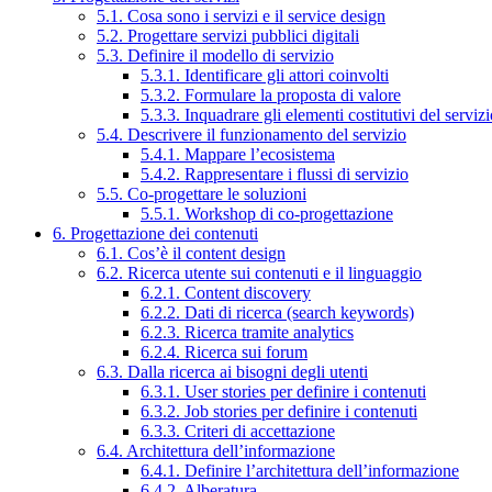
5.1. Cosa sono i servizi e il service design
5.2. Progettare servizi pubblici digitali
5.3. Definire il modello di servizio
5.3.1. Identificare gli attori coinvolti
5.3.2. Formulare la proposta di valore
5.3.3. Inquadrare gli elementi costitutivi del serviz
5.4. Descrivere il funzionamento del servizio
5.4.1. Mappare l’ecosistema
5.4.2. Rappresentare i flussi di servizio
5.5. Co-progettare le soluzioni
5.5.1. Workshop di co-progettazione
6. Progettazione dei contenuti
6.1. Cos’è il content design
6.2. Ricerca utente sui contenuti e il linguaggio
6.2.1. Content discovery
6.2.2. Dati di ricerca (search keywords)
6.2.3. Ricerca tramite analytics
6.2.4. Ricerca sui forum
6.3. Dalla ricerca ai bisogni degli utenti
6.3.1. User stories per definire i contenuti
6.3.2. Job stories per definire i contenuti
6.3.3. Criteri di accettazione
6.4. Architettura dell’informazione
6.4.1. Definire l’architettura dell’informazione
6.4.2. Alberatura