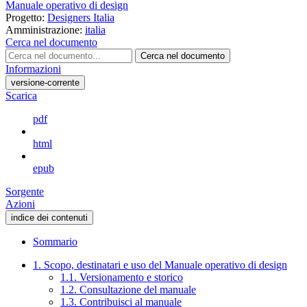
Manuale operativo di design
Progetto:
Designers Italia
Amministrazione:
italia
Cerca nel documento
Cerca nel documento
Informazioni
versione-corrente
Scarica
pdf
html
epub
Sorgente
Azioni
indice dei contenuti
Sommario
1. Scopo, destinatari e uso del Manuale operativo di design
1.1. Versionamento e storico
1.2. Consultazione del manuale
1.3. Contribuisci al manuale