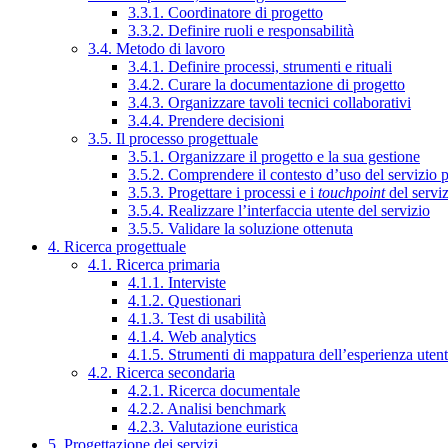
3.3.1. Coordinatore di progetto
3.3.2. Definire ruoli e responsabilità
3.4. Metodo di lavoro
3.4.1. Definire processi, strumenti e rituali
3.4.2. Curare la documentazione di progetto
3.4.3. Organizzare tavoli tecnici collaborativi
3.4.4. Prendere decisioni
3.5. Il processo progettuale
3.5.1. Organizzare il progetto e la sua gestione
3.5.2. Comprendere il contesto d’uso del servizio 
3.5.3. Progettare i processi e i
touchpoint
del servi
3.5.4. Realizzare l’interfaccia utente del servizio
3.5.5. Validare la soluzione ottenuta
4. Ricerca progettuale
4.1. Ricerca primaria
4.1.1. Interviste
4.1.2. Questionari
4.1.3. Test di usabilità
4.1.4. Web analytics
4.1.5. Strumenti di mappatura dell’esperienza uten
4.2. Ricerca secondaria
4.2.1. Ricerca documentale
4.2.2. Analisi benchmark
4.2.3. Valutazione euristica
5. Progettazione dei servizi