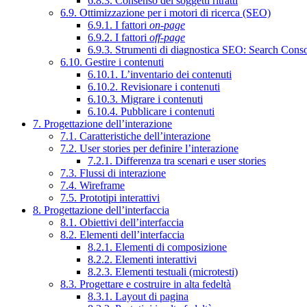
6.8.3. Consenso dei soggetti ritratti
6.9. Ottimizzazione per i motori di ricerca (SEO)
6.9.1. I fattori
on-page
6.9.2. I fattori
off-page
6.9.3. Strumenti di diagnostica SEO: Search Cons
6.10. Gestire i contenuti
6.10.1. L’inventario dei contenuti
6.10.2. Revisionare i contenuti
6.10.3. Migrare i contenuti
6.10.4. Pubblicare i contenuti
7. Progettazione dell’interazione
7.1. Caratteristiche dell’interazione
7.2. User stories per definire l’interazione
7.2.1. Differenza tra scenari e user stories
7.3. Flussi di interazione
7.4. Wireframe
7.5. Prototipi interattivi
8. Progettazione dell’interfaccia
8.1. Obiettivi dell’interfaccia
8.2. Elementi dell’interfaccia
8.2.1. Elementi di composizione
8.2.2. Elementi interattivi
8.2.3. Elementi testuali (microtesti)
8.3. Progettare e costruire in alta fedeltà
8.3.1. Layout di pagina