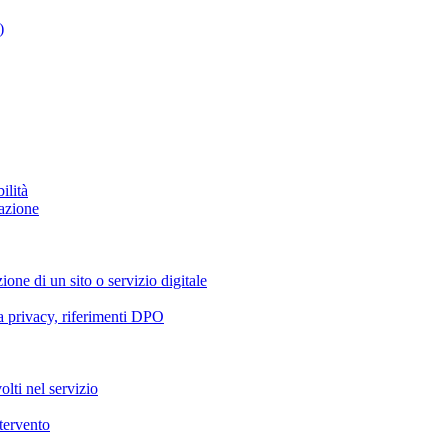
)
ilità
azione
ione di un sito o servizio digitale
va privacy, riferimenti DPO
olti nel servizio
ntervento