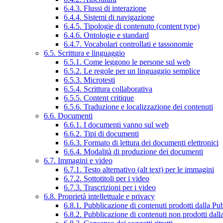
6.4.3. Flussi di interazione
6.4.4. Sistemi di navigazione
6.4.5. Tipologie di contenuto (content type)
6.4.6. Ontologie e standard
6.4.7. Vocabolari controllati e tassonomie
6.5. Scrittura e linguaggio
6.5.1. Come leggono le persone sul web
6.5.2. Le regole per un linguaggio semplice
6.5.3. Microtesti
6.5.4. Scrittura collaborativa
6.5.5. Content critique
6.5.6. Traduzione e localizzazione dei contenuti
6.6. Documenti
6.6.1. I documenti vanno sul web
6.6.2. Tipi di documenti
6.6.3. Formato di lettura dei documenti elettronici
6.6.4. Modalità di produzione dei documenti
6.7. Immagini e video
6.7.1. Testo alternativo (alt text) per le immagini
6.7.2. Sottotitoli per i video
6.7.3. Trascrizioni per i video
6.8. Proprietà intellettuale e privacy
6.8.1. Pubblicazione di contenuti prodotti dalla P
6.8.2. Pubblicazione di contenuti non prodotti dal