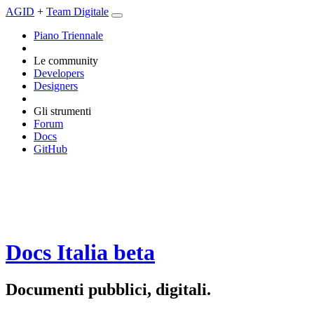
AGID
+
Team Digitale
Piano Triennale
Le community
Developers
Designers
Gli strumenti
Forum
Docs
GitHub
Docs Italia
beta
Documenti pubblici, digitali.