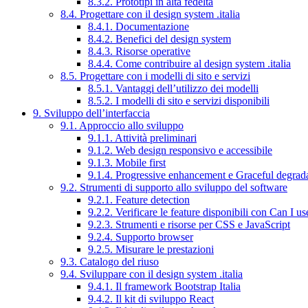
8.3.2. Prototipi in alta fedeltà
8.4. Progettare con il design system .italia
8.4.1. Documentazione
8.4.2. Benefici del design system
8.4.3. Risorse operative
8.4.4. Come contribuire al design system .italia
8.5. Progettare con i modelli di sito e servizi
8.5.1. Vantaggi dell’utilizzo dei modelli
8.5.2. I modelli di sito e servizi disponibili
9. Sviluppo dell’interfaccia
9.1. Approccio allo sviluppo
9.1.1. Attività preliminari
9.1.2. Web design responsivo e accessibile
9.1.3. Mobile first
9.1.4. Progressive enhancement e Graceful degrad
9.2. Strumenti di supporto allo sviluppo del software
9.2.1. Feature detection
9.2.2. Verificare le feature disponibili con Can I us
9.2.3. Strumenti e risorse per CSS e JavaScript
9.2.4. Supporto browser
9.2.5. Misurare le prestazioni
9.3. Catalogo del riuso
9.4. Sviluppare con il design system .italia
9.4.1. Il framework Bootstrap Italia
9.4.2. Il kit di sviluppo React