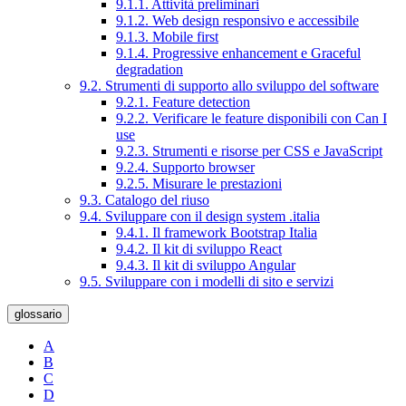
9.1.1. Attività preliminari
9.1.2. Web design responsivo e accessibile
9.1.3. Mobile first
9.1.4. Progressive enhancement e Graceful
degradation
9.2. Strumenti di supporto allo sviluppo del software
9.2.1. Feature detection
9.2.2. Verificare le feature disponibili con Can I
use
9.2.3. Strumenti e risorse per CSS e JavaScript
9.2.4. Supporto browser
9.2.5. Misurare le prestazioni
9.3. Catalogo del riuso
9.4. Sviluppare con il design system .italia
9.4.1. Il framework Bootstrap Italia
9.4.2. Il kit di sviluppo React
9.4.3. Il kit di sviluppo Angular
9.5. Sviluppare con i modelli di sito e servizi
glossario
A
B
C
D