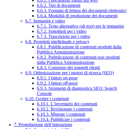
6.6.1. I documenti vanno sul web
6.6.2. Tipi di documenti
6.6.3. Formato di lettura dei documenti elettronici
6.6.4. Modalità di produzione dei documenti
6.7. Immagini e video
6.7.1. Testo alternativo (alt text) per le immagini
6.7.2. Sottotitoli per i video
6.7.3. Trascrizioni per i video
6.8. Proprietà intellettuale e privacy
6.8.1. Pubblicazione di contenuti prodotti dalla
Pubblica Amministrazione
6.8.2. Pubblicazione di contenuti non prodotti
dalla Pubblica Amministrazione
6.8.3. Consenso dei soggetti ritratti
6.9. Ottimizzazione per i motori di ricerca (SEO)
6.9.1. I fattori
on-page
6.9.2. I fattori
off-page
6.9.3. Strumenti di diagnostica SEO: Search
Console
6.10. Gestire i contenuti
6.10.1. L’inventario dei contenuti
6.10.2. Revisionare i contenuti
6.10.3. Migrare i contenuti
6.10.4. Pubblicare i contenuti
7. Progettazione dell’interazione