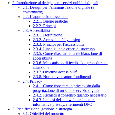
2. Introduzione al design per i servizi pubblici digitali
2.1. Design per l’amministrazione digitale (
e-
government
)
2.2. L’approccio progettuale
2.2.1. Buone pratiche
2.2.2. Principi
2.3. Accessibilità
2.3.1. Definizione
2.3.2. Accessibilità by design
2.3.3. Principi per l’accessibilità
2.3.4. Linee guida e criteri di successo
2.3.5. Come rilasciare una dichiarazione di
accessibilità
2.3.6. Meccanismo di feedback e procedura di
attuazione
2.3.7. Obiettivi accessibilità
2.3.8. Normativa e approfondimenti
2.4. Privacy
2.4.1. Come rispettare la privacy sin dalla
progettazione di un sito o servizio digitale
2.4.2. Richiedi il consenso quando necessario
2.4.3. Le basi del sito web: architettura,
informativa privacy, riferimenti DPO
3. Pianificazione, gestione e strategia
3.1. Obiettivi del progetto