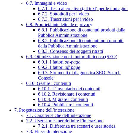
6.7. Immagini e video
6.7.1. Testo alternativo (alt text) per le immagini
6.7.2. Sottotitoli per i video
6.7.3. Trascrizioni per i video
6.8. Proprietà intellettuale e privacy
6.8.1. Pubblicazione di contenuti prodotti dalla
Pubblica Amministrazione
6.8.2. Pubblicazione di contenuti non prodotti
dalla Pubblica Amministrazione
6.8.3. Consenso dei soggetti ritratti
6.9. Ottimizzazione per i motori di ricerca (SEO)
6.9.1. I fattori
on-page
6.9.2. I fattori
off-page
6.9.3. Strumenti di diagnostica SEO: Search
Console
6.10. Gestire i contenuti
6.10.1. L’inventario dei contenuti
6.10.2. Revisionare i contenuti
6.10.3. Migrare i contenuti
6.10.4. Pubblicare i contenuti
7. Progettazione dell’interazione
7.1. Caratteristiche dell’interazione
7.2. User stories per definire l’interazione
7.2.1. Differenza tra scenari e user stories
7.3. Flussi di interazione