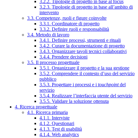
3.2.2. Tipologie di progetto in base al focus
3.2.3. Tipologie di progetto in base all’ambito di
intervento
3.3. Competenze, ruoli e figure coinvolte
3.3.1. Coordinatore di progetto
3.3.2. Definire ruoli e responsabilità
3.4. Metodo di lavoro
3.4.1. Definire processi, strumenti e rituali
3.4.2. Curare la documentazione di progetto
3.4.3. Organizzare tavoli tecnici collaborativi
3.4.4. Prendere decisioni
3.5. Il processo progettuale
3.5.1. Organizzare il progetto e la sua gestione
3.5.2. Comprendere il contesto d’uso del servizio
pubblico
3.5.3. Progettare i processi e i
touchpoint
del
servizio
3.5.4. Realizzare l’interfaccia utente del servizio
3.5.5. Validare la soluzione ottenuta
4. Ricerca progettuale
4.1. Ricerca primaria
4.1.1. Interviste
4.1.2. Questionari
4.1.3. Test di usabilità
4.1.4. Web analytics