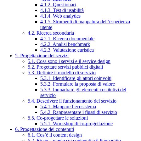
4.1.2. Questionari
4.1.3. Test di usabilità
4.1.4. Web analytics
4.1.5. Strumenti di mappatura dell’esperienza
utente
4.2. Ricerca secondaria
4.2.1. Ricerca documentale
4.2.2. Analisi benchmark
4.2.3. Valutazione euristica
5. Progettazione dei servizi
5.1. Cosa sono i servizi e il service design
5.2. Progettare servizi pubblici digitali
5.3. Definire il modello di servizio
5.3.1. Identificare gli attori coinvolti
5.3.2. Formulare la proposta di valore
5.3.3. Inquadrare gli elementi costitutivi del
servizio
5.4. Descrivere il funzionamento del servizio
5.4.1. Mappare l’ecosistema
5.4.2. Rappresentare i flussi di servizio
5.5. Co-progettare le soluzioni
5.5.1. Workshop di co-progettazione
6. Progettazione dei contenuti
6.1. Cos’è il content design
6.2. Ricerca utente sui contenuti e il linguaggio