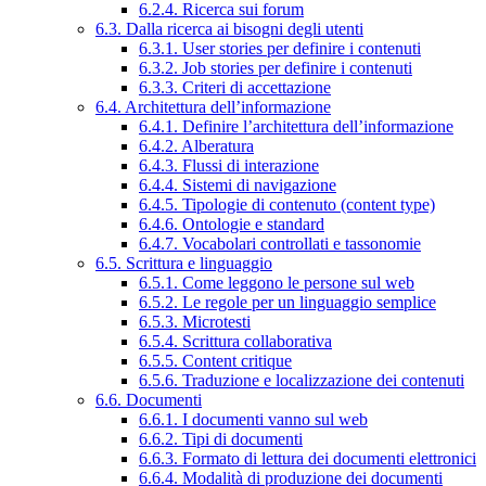
6.2.4. Ricerca sui forum
6.3. Dalla ricerca ai bisogni degli utenti
6.3.1. User stories per definire i contenuti
6.3.2. Job stories per definire i contenuti
6.3.3. Criteri di accettazione
6.4. Architettura dell’informazione
6.4.1. Definire l’architettura dell’informazione
6.4.2. Alberatura
6.4.3. Flussi di interazione
6.4.4. Sistemi di navigazione
6.4.5. Tipologie di contenuto (content type)
6.4.6. Ontologie e standard
6.4.7. Vocabolari controllati e tassonomie
6.5. Scrittura e linguaggio
6.5.1. Come leggono le persone sul web
6.5.2. Le regole per un linguaggio semplice
6.5.3. Microtesti
6.5.4. Scrittura collaborativa
6.5.5. Content critique
6.5.6. Traduzione e localizzazione dei contenuti
6.6. Documenti
6.6.1. I documenti vanno sul web
6.6.2. Tipi di documenti
6.6.3. Formato di lettura dei documenti elettronici
6.6.4. Modalità di produzione dei documenti