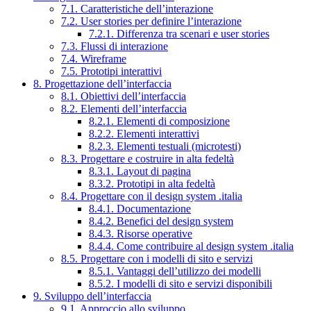
7.1. Caratteristiche dell’interazione
7.2. User stories per definire l’interazione
7.2.1. Differenza tra scenari e user stories
7.3. Flussi di interazione
7.4. Wireframe
7.5. Prototipi interattivi
8. Progettazione dell’interfaccia
8.1. Obiettivi dell’interfaccia
8.2. Elementi dell’interfaccia
8.2.1. Elementi di composizione
8.2.2. Elementi interattivi
8.2.3. Elementi testuali (microtesti)
8.3. Progettare e costruire in alta fedeltà
8.3.1. Layout di pagina
8.3.2. Prototipi in alta fedeltà
8.4. Progettare con il design system .italia
8.4.1. Documentazione
8.4.2. Benefici del design system
8.4.3. Risorse operative
8.4.4. Come contribuire al design system .italia
8.5. Progettare con i modelli di sito e servizi
8.5.1. Vantaggi dell’utilizzo dei modelli
8.5.2. I modelli di sito e servizi disponibili
9. Sviluppo dell’interfaccia
9.1. Approccio allo sviluppo