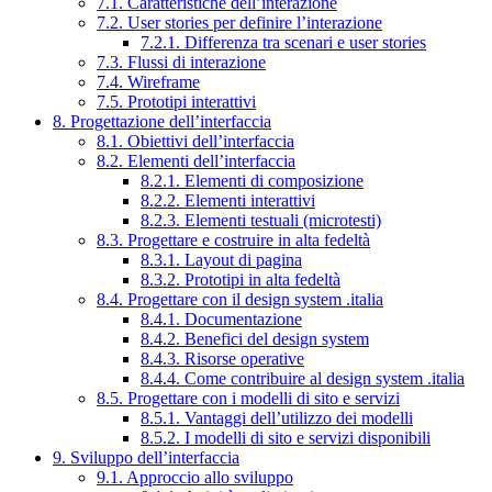
7.1. Caratteristiche dell’interazione
7.2. User stories per definire l’interazione
7.2.1. Differenza tra scenari e user stories
7.3. Flussi di interazione
7.4. Wireframe
7.5. Prototipi interattivi
8. Progettazione dell’interfaccia
8.1. Obiettivi dell’interfaccia
8.2. Elementi dell’interfaccia
8.2.1. Elementi di composizione
8.2.2. Elementi interattivi
8.2.3. Elementi testuali (microtesti)
8.3. Progettare e costruire in alta fedeltà
8.3.1. Layout di pagina
8.3.2. Prototipi in alta fedeltà
8.4. Progettare con il design system .italia
8.4.1. Documentazione
8.4.2. Benefici del design system
8.4.3. Risorse operative
8.4.4. Come contribuire al design system .italia
8.5. Progettare con i modelli di sito e servizi
8.5.1. Vantaggi dell’utilizzo dei modelli
8.5.2. I modelli di sito e servizi disponibili
9. Sviluppo dell’interfaccia
9.1. Approccio allo sviluppo