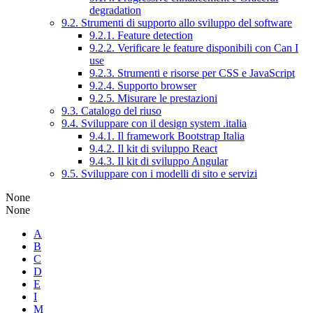
degradation
9.2. Strumenti di supporto allo sviluppo del software
9.2.1. Feature detection
9.2.2. Verificare le feature disponibili con Can I
use
9.2.3. Strumenti e risorse per CSS e JavaScript
9.2.4. Supporto browser
9.2.5. Misurare le prestazioni
9.3. Catalogo del riuso
9.4. Sviluppare con il design system .italia
9.4.1. Il framework Bootstrap Italia
9.4.2. Il kit di sviluppo React
9.4.3. Il kit di sviluppo Angular
9.5. Sviluppare con i modelli di sito e servizi
None
None
A
B
C
D
E
I
M