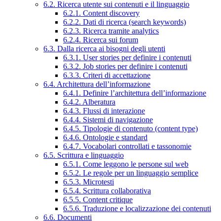
6.2. Ricerca utente sui contenuti e il linguaggio
6.2.1. Content discovery
6.2.2. Dati di ricerca (search keywords)
6.2.3. Ricerca tramite analytics
6.2.4. Ricerca sui forum
6.3. Dalla ricerca ai bisogni degli utenti
6.3.1. User stories per definire i contenuti
6.3.2. Job stories per definire i contenuti
6.3.3. Criteri di accettazione
6.4. Architettura dell’informazione
6.4.1. Definire l’architettura dell’informazione
6.4.2. Alberatura
6.4.3. Flussi di interazione
6.4.4. Sistemi di navigazione
6.4.5. Tipologie di contenuto (content type)
6.4.6. Ontologie e standard
6.4.7. Vocabolari controllati e tassonomie
6.5. Scrittura e linguaggio
6.5.1. Come leggono le persone sul web
6.5.2. Le regole per un linguaggio semplice
6.5.3. Microtesti
6.5.4. Scrittura collaborativa
6.5.5. Content critique
6.5.6. Traduzione e localizzazione dei contenuti
6.6. Documenti