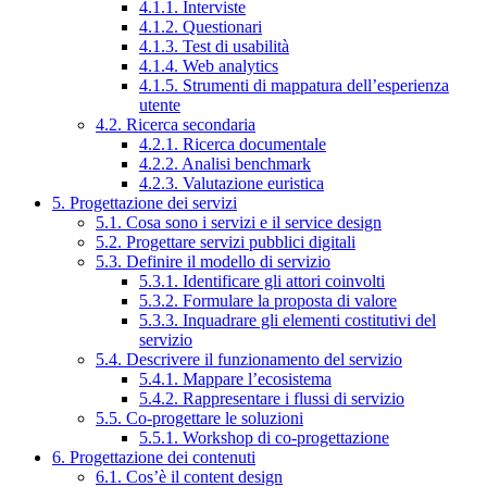
4.1.1. Interviste
4.1.2. Questionari
4.1.3. Test di usabilità
4.1.4. Web analytics
4.1.5. Strumenti di mappatura dell’esperienza
utente
4.2. Ricerca secondaria
4.2.1. Ricerca documentale
4.2.2. Analisi benchmark
4.2.3. Valutazione euristica
5. Progettazione dei servizi
5.1. Cosa sono i servizi e il service design
5.2. Progettare servizi pubblici digitali
5.3. Definire il modello di servizio
5.3.1. Identificare gli attori coinvolti
5.3.2. Formulare la proposta di valore
5.3.3. Inquadrare gli elementi costitutivi del
servizio
5.4. Descrivere il funzionamento del servizio
5.4.1. Mappare l’ecosistema
5.4.2. Rappresentare i flussi di servizio
5.5. Co-progettare le soluzioni
5.5.1. Workshop di co-progettazione
6. Progettazione dei contenuti
6.1. Cos’è il content design