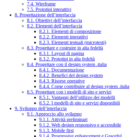
7.4. Wireframe
7.5. Prototipi interattivi
8. Progettazione dell’interfaccia
8.1. Obiettivi dell’interfaccia
8.2. Elementi dell’interfaccia
8.2.1. Elementi di composizione
8.2.2. Elementi interattivi
8.2.3. Elementi testuali (microtesti)
8.3. Progettare e costruire in alta fedeltà
8.3.1. Layout di pagina
8.3.2. Prototipi in alta fedeltà
8.4. Progettare con il design system .italia
8.4.1. Documentazione
8.4.2. Benefici del design system
8.4.3. Risorse operative
8.4.4. Come contribuire al design system .italia
8.5. Progettare con i modelli di sito e servizi
8.5.1. Vantaggi dell’utilizzo dei modelli
8.5.2. I modelli di sito e servizi disponibili
9. Sviluppo dell’interfaccia
9.1. Approccio allo sviluppo
9.1.1. Attività preliminari
9.1.2. Web design responsivo e accessibile
9.1.3. Mobile first
9.1.4. Progressive enhancement e Graceful