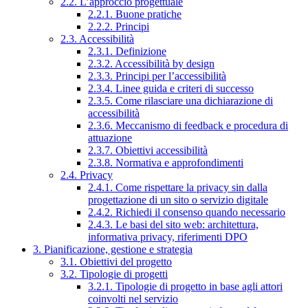
2.2. L’approccio progettuale
2.2.1. Buone pratiche
2.2.2. Principi
2.3. Accessibilità
2.3.1. Definizione
2.3.2. Accessibilità by design
2.3.3. Principi per l’accessibilità
2.3.4. Linee guida e criteri di successo
2.3.5. Come rilasciare una dichiarazione di
accessibilità
2.3.6. Meccanismo di feedback e procedura di
attuazione
2.3.7. Obiettivi accessibilità
2.3.8. Normativa e approfondimenti
2.4. Privacy
2.4.1. Come rispettare la privacy sin dalla
progettazione di un sito o servizio digitale
2.4.2. Richiedi il consenso quando necessario
2.4.3. Le basi del sito web: architettura,
informativa privacy, riferimenti DPO
3. Pianificazione, gestione e strategia
3.1. Obiettivi del progetto
3.2. Tipologie di progetti
3.2.1. Tipologie di progetto in base agli attori
coinvolti nel servizio