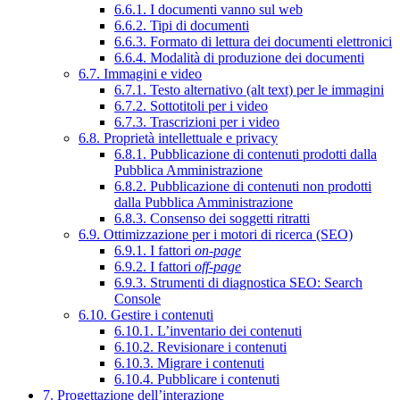
6.6.1. I documenti vanno sul web
6.6.2. Tipi di documenti
6.6.3. Formato di lettura dei documenti elettronici
6.6.4. Modalità di produzione dei documenti
6.7. Immagini e video
6.7.1. Testo alternativo (alt text) per le immagini
6.7.2. Sottotitoli per i video
6.7.3. Trascrizioni per i video
6.8. Proprietà intellettuale e privacy
6.8.1. Pubblicazione di contenuti prodotti dalla
Pubblica Amministrazione
6.8.2. Pubblicazione di contenuti non prodotti
dalla Pubblica Amministrazione
6.8.3. Consenso dei soggetti ritratti
6.9. Ottimizzazione per i motori di ricerca (SEO)
6.9.1. I fattori
on-page
6.9.2. I fattori
off-page
6.9.3. Strumenti di diagnostica SEO: Search
Console
6.10. Gestire i contenuti
6.10.1. L’inventario dei contenuti
6.10.2. Revisionare i contenuti
6.10.3. Migrare i contenuti
6.10.4. Pubblicare i contenuti
7. Progettazione dell’interazione