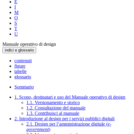
E
I
M
O
S
T
U
Manuale operativo di design
indici e glossario
contenuti
figure
tabelle
glossario
Sommario
1. Scopo, destinatari e uso del Manuale operativo di design
1.1. Versionamento e storico
1.2. Consultazione del manuale
1.3. Contribuisci al manuale
2. Introduzione al design per i servizi pubblici digitali
2.1. Design per l’amministrazione digitale (
e-
government
)