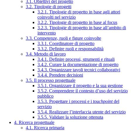
3.1. Obiettivi del progetto
3.2. Tipologie di progetti
3.2.1. Tipologie di progetto in base agli attori
coinvolti nel servizio
3.2.2. Tipologie di progetto in base al focus
3.2.3. Tipologie di progetto in base all’ambito di
intervento
3.3. Competenze, ruoli e figure coinvolte
3.3.1. Coordinatore di progetto
3.3.2. Definire ruoli e responsabilità
3.4. Metodo di lavoro
3.4.1. Definire processi, strumenti e rituali
3.4.2. Curare la documentazione di progetto
3.4.3. Organizzare tavoli tecnici collaborativi
3.4.4. Prendere decisioni
3.5. Il processo progettuale
3.5.1. Organizzare il progetto e la sua gestione
3.5.2. Comprendere il contesto d’uso del servizio
pubblico
3.5.3. Progettare i processi e i
touchpoint
del
servizio
3.5.4. Realizzare l’interfaccia utente del servizio
3.5.5. Validare la soluzione ottenuta
4. Ricerca progettuale
4.1. Ricerca primaria