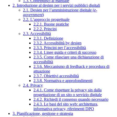
1.3. Contribuisci al manuale
2. Introduzione al design per i servizi pubblici digitali
2.1. Design per l’amministrazione digitale (
e-
government
)
2.2. L’approccio progettuale
2.2.1. Buone pratiche
2.2.2. Principi
2.3. Accessibilità
2.3.1. Definizione
2.3.2. Accessibilità by design
2.3.3. Principi per l’accessibilità
2.3.4. Linee guida e criteri di successo
2.3.5. Come rilasciare una dichiarazione di
accessibilità
2.3.6. Meccanismo di feedback e procedura di
attuazione
2.3.7. Obiettivi accessibilità
2.3.8. Normativa e approfondimenti
2.4. Privacy
2.4.1. Come rispettare la privacy sin dalla
progettazione di un sito o servizio digitale
2.4.2. Richiedi il consenso quando necessario
2.4.3. Le basi del sito web: architettura,
informativa privacy, riferimenti DPO
3. Pianificazione, gestione e strategia