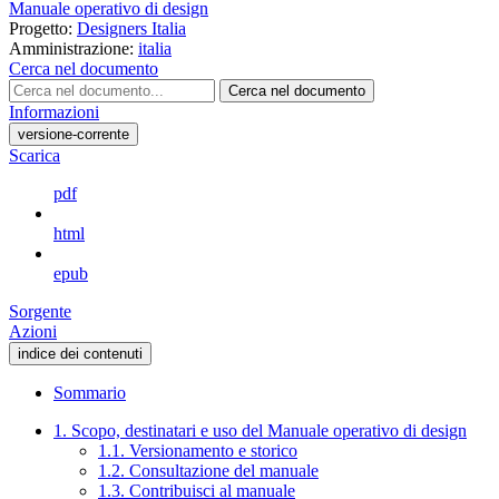
Manuale operativo di design
Progetto:
Designers Italia
Amministrazione:
italia
Cerca nel documento
Cerca nel documento
Informazioni
versione-corrente
Scarica
pdf
html
epub
Sorgente
Azioni
indice dei contenuti
Sommario
1. Scopo, destinatari e uso del Manuale operativo di design
1.1. Versionamento e storico
1.2. Consultazione del manuale
1.3. Contribuisci al manuale