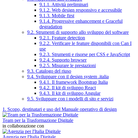
9.1.1. Attività preliminari
9.1.2. Web design responsivo e accessibile
9.1.3. Mobile first
9.1.4. Progressive enhancement e Graceful
degradation
9.2. Strumenti di supporto allo sviluppo del software
9.2.1. Feature detection
9.2.2. Verificare le feature disponibili con Can I
use
9.2.3. Strumenti e risorse per CSS e JavaScript
9.2.4. Supporto browser
9.2.5. Misurare le prestazioni
9.3. Catalogo del riuso
9.4. Sviluppare con il design system .italia
9.4.1. Il framework Bootstrap Italia
9.4.2. Il kit di sviluppo React
9.4.3. Il kit di sviluppo Angular
9.5. Sviluppare con i modelli di sito e servizi
1. Scopo, destinatari e uso del Manuale operativo di design
Team per la Trasformazione Digitale
in collaborazione con
Agenzia per l'Italia Digitale