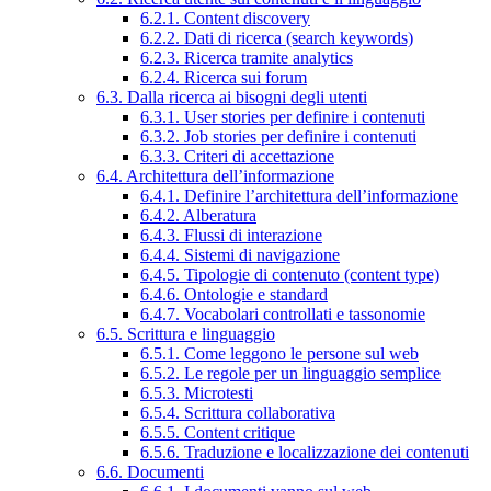
6.2.1. Content discovery
6.2.2. Dati di ricerca (search keywords)
6.2.3. Ricerca tramite analytics
6.2.4. Ricerca sui forum
6.3. Dalla ricerca ai bisogni degli utenti
6.3.1. User stories per definire i contenuti
6.3.2. Job stories per definire i contenuti
6.3.3. Criteri di accettazione
6.4. Architettura dell’informazione
6.4.1. Definire l’architettura dell’informazione
6.4.2. Alberatura
6.4.3. Flussi di interazione
6.4.4. Sistemi di navigazione
6.4.5. Tipologie di contenuto (content type)
6.4.6. Ontologie e standard
6.4.7. Vocabolari controllati e tassonomie
6.5. Scrittura e linguaggio
6.5.1. Come leggono le persone sul web
6.5.2. Le regole per un linguaggio semplice
6.5.3. Microtesti
6.5.4. Scrittura collaborativa
6.5.5. Content critique
6.5.6. Traduzione e localizzazione dei contenuti
6.6. Documenti