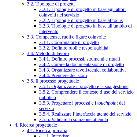
3.2. Tipologie di progetti
3.2.1. Tipologie di progetto in base agli attori
coinvolti nel servizio
3.2.2. Tipologie di progetto in base al focus
3.2.3. Tipologie di progetto in base all’ambito di
intervento
3.3. Competenze, ruoli e figure coinvolte
3.3.1. Coordinatore di progetto
3.3.2. Definire ruoli e responsabilità
3.4. Metodo di lavoro
3.4.1. Definire processi, strumenti e rituali
3.4.2. Curare la documentazione di progetto
3.4.3. Organizzare tavoli tecnici collaborativi
3.4.4. Prendere decisioni
3.5. Il processo progettuale
3.5.1. Organizzare il progetto e la sua gestione
3.5.2. Comprendere il contesto d’uso del servizio
pubblico
3.5.3. Progettare i processi e i
touchpoint
del
servizio
3.5.4. Realizzare l’interfaccia utente del servizio
3.5.5. Validare la soluzione ottenuta
4. Ricerca progettuale
4.1. Ricerca primaria
4.1.1. Interviste