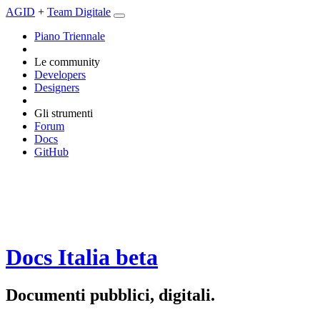
AGID
+
Team Digitale
Piano Triennale
Le community
Developers
Designers
Gli strumenti
Forum
Docs
GitHub
Docs Italia
beta
Documenti pubblici, digitali.