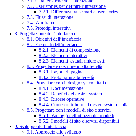
7.1. Caratteristiche dell’interazione
7.2. User stories per definire l’interazione
7.2.1. Differenza tra scenari e user stories
7.3. Flussi di interazione
7.4. Wireframe
7.5. Prototipi interattivi
8. Progettazione dell’interfaccia
8.1. Obiettivi dell’interfaccia
8.2. Elementi dell’interfaccia
8.2.1. Elementi di composizione
8.2.2. Elementi interattivi
8.2.3. Elementi testuali (microtesti)
8.3. Progettare e costruire in alta fedeltà
8.3.1. Layout di pagina
8.3.2. Prototipi in alta fedeltà
8.4. Progettare con il design system .italia
8.4.1. Documentazione
8.4.2. Benefici del design system
8.4.3. Risorse operative
8.4.4. Come contribuire al design system .italia
8.5. Progettare con i modelli di sito e servizi
8.5.1. Vantaggi dell’utilizzo dei modelli
8.5.2. I modelli di sito e servizi disponibili
9. Sviluppo dell’interfaccia
9.1. Approccio allo sviluppo