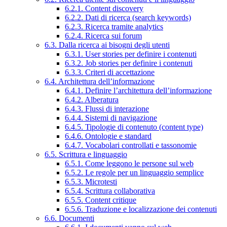
6.2.1. Content discovery
6.2.2. Dati di ricerca (search keywords)
6.2.3. Ricerca tramite analytics
6.2.4. Ricerca sui forum
6.3. Dalla ricerca ai bisogni degli utenti
6.3.1. User stories per definire i contenuti
6.3.2. Job stories per definire i contenuti
6.3.3. Criteri di accettazione
6.4. Architettura dell’informazione
6.4.1. Definire l’architettura dell’informazione
6.4.2. Alberatura
6.4.3. Flussi di interazione
6.4.4. Sistemi di navigazione
6.4.5. Tipologie di contenuto (content type)
6.4.6. Ontologie e standard
6.4.7. Vocabolari controllati e tassonomie
6.5. Scrittura e linguaggio
6.5.1. Come leggono le persone sul web
6.5.2. Le regole per un linguaggio semplice
6.5.3. Microtesti
6.5.4. Scrittura collaborativa
6.5.5. Content critique
6.5.6. Traduzione e localizzazione dei contenuti
6.6. Documenti