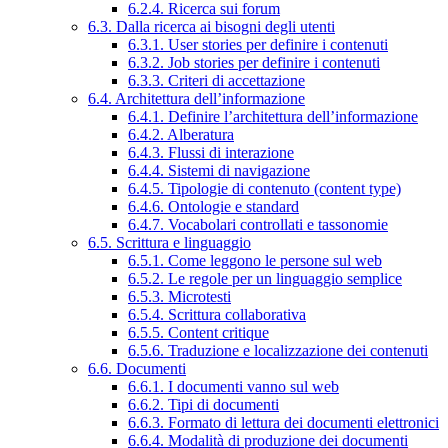
6.2.4. Ricerca sui forum
6.3. Dalla ricerca ai bisogni degli utenti
6.3.1. User stories per definire i contenuti
6.3.2. Job stories per definire i contenuti
6.3.3. Criteri di accettazione
6.4. Architettura dell’informazione
6.4.1. Definire l’architettura dell’informazione
6.4.2. Alberatura
6.4.3. Flussi di interazione
6.4.4. Sistemi di navigazione
6.4.5. Tipologie di contenuto (content type)
6.4.6. Ontologie e standard
6.4.7. Vocabolari controllati e tassonomie
6.5. Scrittura e linguaggio
6.5.1. Come leggono le persone sul web
6.5.2. Le regole per un linguaggio semplice
6.5.3. Microtesti
6.5.4. Scrittura collaborativa
6.5.5. Content critique
6.5.6. Traduzione e localizzazione dei contenuti
6.6. Documenti
6.6.1. I documenti vanno sul web
6.6.2. Tipi di documenti
6.6.3. Formato di lettura dei documenti elettronici
6.6.4. Modalità di produzione dei documenti