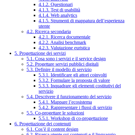
4.1.2. Questionari
4.1.3. Test di usabilità
4.1.4. Web analytics
4.1.5. Strumenti di mappatura dell’esperienza
utente
4.2. Ricerca secondaria
4.2.1. Ricerca documentale
4.2.2. Analisi benchmark
4.2.3. Valutazione euristica
5. Progettazione dei servizi
5.1. Cosa sono i servizi e il service design
5.2. Progettare servizi pubblici digitali
5.3. Definire il modello di servizio
5.3.1. Identificare gli attori coinvolti
5.3.2. Formulare la proposta di valore
5.3.3. Inquadrare gli elementi costitutivi del
servizio
5.4. Descrivere il funzionamento del servizio
5.4.1. Mappare l’ecosistema
5.4.2. Rappresentare i flussi di servizio
5.5. Co-progettare le soluzioni
5.5.1. Workshop di co-progettazione
6. Progettazione dei contenuti
6.1. Cos’è il content design
6.2. Ricerca utente sui contenuti e il linguaggio