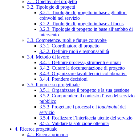
3.1. Obiettivi del progetto
3.2. Tipologie di progetti
3.2.1. Tipologie di progetto in base agli attori
coinvolti nel servizio
3.2.2. Tipologie di progetto in base al focus
3.2.3. Tipologie di progetto in base all’ambito di
intervento
3.3. Competenze, ruoli e figure coinvolte
3.3.1. Coordinatore di progetto
3.3.2. Definire ruoli e responsabilità
3.4. Metodo di lavoro
3.4.1. Definire processi, strumenti e rituali
3.4.2. Curare la documentazione di progetto
3.4.3. Organizzare tavoli tecnici collaborativi
3.4.4. Prendere decisioni
3.5. Il processo progettuale
3.5.1. Organizzare il progetto e la sua gestione
3.5.2. Comprendere il contesto d’uso del servizio
pubblico
3.5.3. Progettare i processi e i
touchpoint
del
servizio
3.5.4. Realizzare l’interfaccia utente del servizio
3.5.5. Validare la soluzione ottenuta
4. Ricerca progettuale
4.1. Ricerca primaria