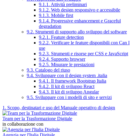
9.1.1. Attività preliminari
9.1.2. Web design responsivo e accessibile
9.1.3. Mobile first
9.1.4. Progressive enhancement e Graceful
degradation
9.2. Strumenti di supporto allo sviluppo del software
9.2.1. Feature detection
9.2.2. Verificare le feature disponibili con Can I
use
9.2.3. Strumenti e risorse per CSS e JavaScript
9.2.4. Supporto browser
9.2.5. Misurare le prestazioni
9.3. Catalogo del riuso
9.4. Sviluppare con il design system .italia
9.4.1. Il framework Bootstrap Italia
9.4.2. Il kit di sviluppo React
9.4.3. Il kit di sviluppo Angular
9.5. Sviluppare con i modelli di sito e servizi
1. Scopo, destinatari e uso del Manuale operativo di design
Team per la Trasformazione Digitale
in collaborazione con
Agenzia per l'Italia Digitale