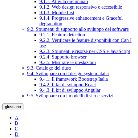
9.1.1. Attività preliminari
9.1.2. Web design responsivo e accessibile
9.1.3. Mobile first
9.1.4. Progressive enhancement e Graceful
degradation
9.2. Strumenti di supporto allo sviluppo del software
9.2.1. Feature detection
9.2.2. Verificare le feature disponibili con Can I
use
9.2.3. Strumenti e risorse per CSS e JavaScript
9.2.4. Supporto browser
9.2.5. Misurare le prestazioni
9.3. Catalogo del riuso
9.4. Sviluppare con il design system .italia
9.4.1. Il framework Bootstrap Italia
9.4.2. Il kit di sviluppo React
9.4.3. Il kit di sviluppo Angular
9.5. Sviluppare con i modelli di sito e servizi
glossario
A
B
C
D