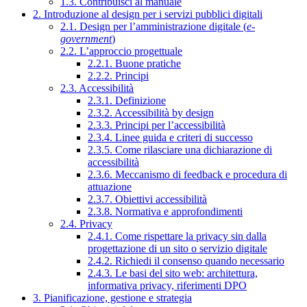
1.3. Contribuisci al manuale
2. Introduzione al design per i servizi pubblici digitali
2.1. Design per l’amministrazione digitale (
e-
government
)
2.2. L’approccio progettuale
2.2.1. Buone pratiche
2.2.2. Principi
2.3. Accessibilità
2.3.1. Definizione
2.3.2. Accessibilità by design
2.3.3. Principi per l’accessibilità
2.3.4. Linee guida e criteri di successo
2.3.5. Come rilasciare una dichiarazione di
accessibilità
2.3.6. Meccanismo di feedback e procedura di
attuazione
2.3.7. Obiettivi accessibilità
2.3.8. Normativa e approfondimenti
2.4. Privacy
2.4.1. Come rispettare la privacy sin dalla
progettazione di un sito o servizio digitale
2.4.2. Richiedi il consenso quando necessario
2.4.3. Le basi del sito web: architettura,
informativa privacy, riferimenti DPO
3. Pianificazione, gestione e strategia