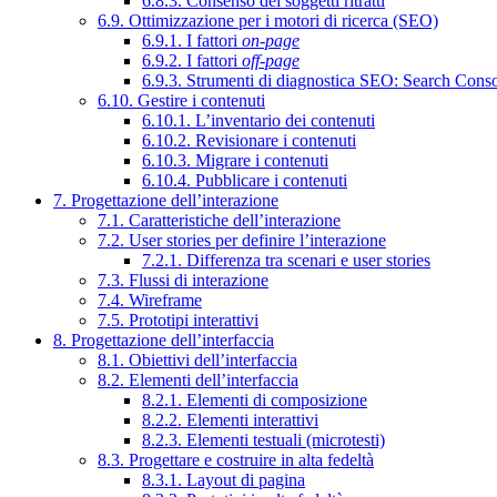
6.8.3. Consenso dei soggetti ritratti
6.9. Ottimizzazione per i motori di ricerca (SEO)
6.9.1. I fattori
on-page
6.9.2. I fattori
off-page
6.9.3. Strumenti di diagnostica SEO: Search Cons
6.10. Gestire i contenuti
6.10.1. L’inventario dei contenuti
6.10.2. Revisionare i contenuti
6.10.3. Migrare i contenuti
6.10.4. Pubblicare i contenuti
7. Progettazione dell’interazione
7.1. Caratteristiche dell’interazione
7.2. User stories per definire l’interazione
7.2.1. Differenza tra scenari e user stories
7.3. Flussi di interazione
7.4. Wireframe
7.5. Prototipi interattivi
8. Progettazione dell’interfaccia
8.1. Obiettivi dell’interfaccia
8.2. Elementi dell’interfaccia
8.2.1. Elementi di composizione
8.2.2. Elementi interattivi
8.2.3. Elementi testuali (microtesti)
8.3. Progettare e costruire in alta fedeltà
8.3.1. Layout di pagina