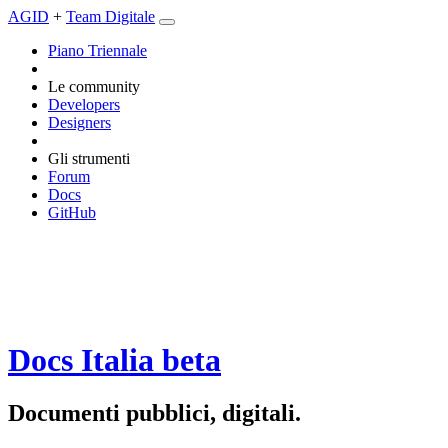
AGID
+
Team Digitale
Piano Triennale
Le community
Developers
Designers
Gli strumenti
Forum
Docs
GitHub
Docs Italia
beta
Documenti pubblici, digitali.