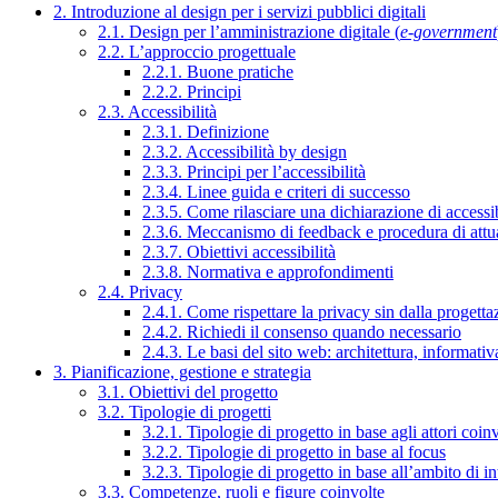
2. Introduzione al design per i servizi pubblici digitali
2.1. Design per l’amministrazione digitale (
e-government
2.2. L’approccio progettuale
2.2.1. Buone pratiche
2.2.2. Principi
2.3. Accessibilità
2.3.1. Definizione
2.3.2. Accessibilità by design
2.3.3. Principi per l’accessibilità
2.3.4. Linee guida e criteri di successo
2.3.5. Come rilasciare una dichiarazione di accessib
2.3.6. Meccanismo di feedback e procedura di attu
2.3.7. Obiettivi accessibilità
2.3.8. Normativa e approfondimenti
2.4. Privacy
2.4.1. Come rispettare la privacy sin dalla progettaz
2.4.2. Richiedi il consenso quando necessario
2.4.3. Le basi del sito web: architettura, informati
3. Pianificazione, gestione e strategia
3.1. Obiettivi del progetto
3.2. Tipologie di progetti
3.2.1. Tipologie di progetto in base agli attori coinv
3.2.2. Tipologie di progetto in base al focus
3.2.3. Tipologie di progetto in base all’ambito di i
3.3. Competenze, ruoli e figure coinvolte