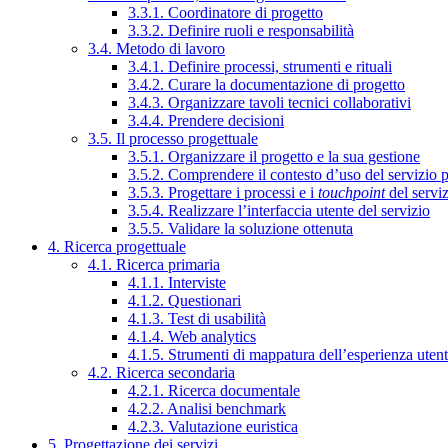
3.3.1. Coordinatore di progetto
3.3.2. Definire ruoli e responsabilità
3.4. Metodo di lavoro
3.4.1. Definire processi, strumenti e rituali
3.4.2. Curare la documentazione di progetto
3.4.3. Organizzare tavoli tecnici collaborativi
3.4.4. Prendere decisioni
3.5. Il processo progettuale
3.5.1. Organizzare il progetto e la sua gestione
3.5.2. Comprendere il contesto d’uso del servizio 
3.5.3. Progettare i processi e i
touchpoint
del servi
3.5.4. Realizzare l’interfaccia utente del servizio
3.5.5. Validare la soluzione ottenuta
4. Ricerca progettuale
4.1. Ricerca primaria
4.1.1. Interviste
4.1.2. Questionari
4.1.3. Test di usabilità
4.1.4. Web analytics
4.1.5. Strumenti di mappatura dell’esperienza uten
4.2. Ricerca secondaria
4.2.1. Ricerca documentale
4.2.2. Analisi benchmark
4.2.3. Valutazione euristica
5. Progettazione dei servizi