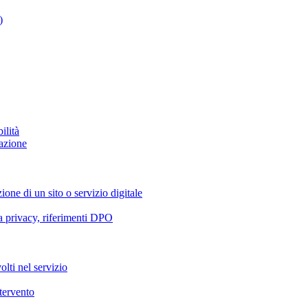
)
ilità
azione
ione di un sito o servizio digitale
va privacy, riferimenti DPO
olti nel servizio
ntervento