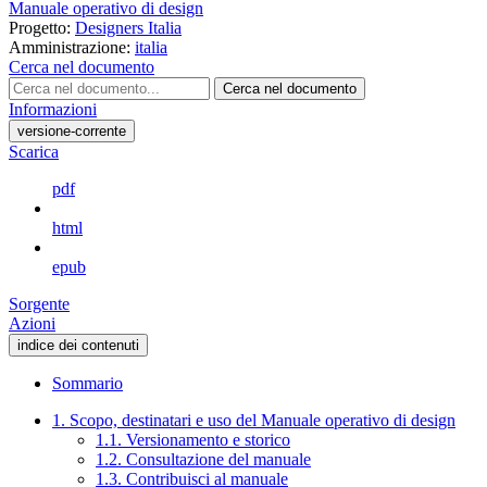
Manuale operativo di design
Progetto:
Designers Italia
Amministrazione:
italia
Cerca nel documento
Cerca nel documento
Informazioni
versione-corrente
Scarica
pdf
html
epub
Sorgente
Azioni
indice dei contenuti
Sommario
1. Scopo, destinatari e uso del Manuale operativo di design
1.1. Versionamento e storico
1.2. Consultazione del manuale
1.3. Contribuisci al manuale