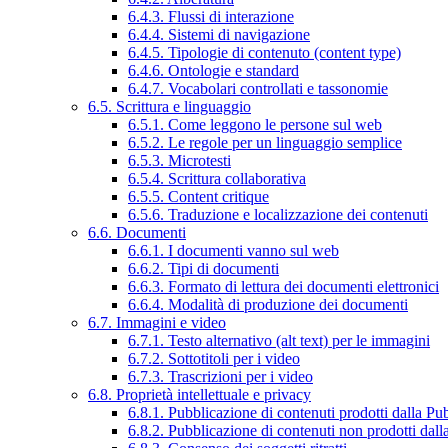
6.4.3. Flussi di interazione
6.4.4. Sistemi di navigazione
6.4.5. Tipologie di contenuto (content type)
6.4.6. Ontologie e standard
6.4.7. Vocabolari controllati e tassonomie
6.5. Scrittura e linguaggio
6.5.1. Come leggono le persone sul web
6.5.2. Le regole per un linguaggio semplice
6.5.3. Microtesti
6.5.4. Scrittura collaborativa
6.5.5. Content critique
6.5.6. Traduzione e localizzazione dei contenuti
6.6. Documenti
6.6.1. I documenti vanno sul web
6.6.2. Tipi di documenti
6.6.3. Formato di lettura dei documenti elettronici
6.6.4. Modalità di produzione dei documenti
6.7. Immagini e video
6.7.1. Testo alternativo (alt text) per le immagini
6.7.2. Sottotitoli per i video
6.7.3. Trascrizioni per i video
6.8. Proprietà intellettuale e privacy
6.8.1. Pubblicazione di contenuti prodotti dalla P
6.8.2. Pubblicazione di contenuti non prodotti dal