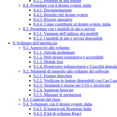
8.3.2. Prototipi in alta fedeltà
8.4. Progettare con il design system .italia
8.4.1. Documentazione
8.4.2. Benefici del design system
8.4.3. Risorse operative
8.4.4. Come contribuire al design system .italia
8.5. Progettare con i modelli di sito e servizi
8.5.1. Vantaggi dell’utilizzo dei modelli
8.5.2. I modelli di sito e servizi disponibili
9. Sviluppo dell’interfaccia
9.1. Approccio allo sviluppo
9.1.1. Attività preliminari
9.1.2. Web design responsivo e accessibile
9.1.3. Mobile first
9.1.4. Progressive enhancement e Graceful degrad
9.2. Strumenti di supporto allo sviluppo del software
9.2.1. Feature detection
9.2.2. Verificare le feature disponibili con Can I us
9.2.3. Strumenti e risorse per CSS e JavaScript
9.2.4. Supporto browser
9.2.5. Misurare le prestazioni
9.3. Catalogo del riuso
9.4. Sviluppare con il design system .italia
9.4.1. Il framework Bootstrap Italia
9.4.2. Il kit di sviluppo React