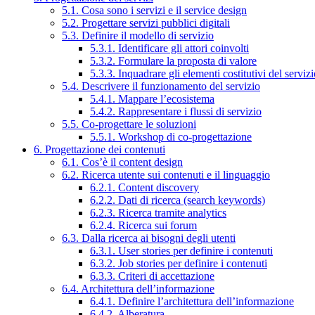
5.1. Cosa sono i servizi e il service design
5.2. Progettare servizi pubblici digitali
5.3. Definire il modello di servizio
5.3.1. Identificare gli attori coinvolti
5.3.2. Formulare la proposta di valore
5.3.3. Inquadrare gli elementi costitutivi del serviz
5.4. Descrivere il funzionamento del servizio
5.4.1. Mappare l’ecosistema
5.4.2. Rappresentare i flussi di servizio
5.5. Co-progettare le soluzioni
5.5.1. Workshop di co-progettazione
6. Progettazione dei contenuti
6.1. Cos’è il content design
6.2. Ricerca utente sui contenuti e il linguaggio
6.2.1. Content discovery
6.2.2. Dati di ricerca (search keywords)
6.2.3. Ricerca tramite analytics
6.2.4. Ricerca sui forum
6.3. Dalla ricerca ai bisogni degli utenti
6.3.1. User stories per definire i contenuti
6.3.2. Job stories per definire i contenuti
6.3.3. Criteri di accettazione
6.4. Architettura dell’informazione
6.4.1. Definire l’architettura dell’informazione
6.4.2. Alberatura