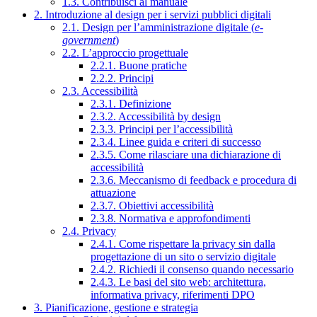
1.3. Contribuisci al manuale
2. Introduzione al design per i servizi pubblici digitali
2.1. Design per l’amministrazione digitale (
e-
government
)
2.2. L’approccio progettuale
2.2.1. Buone pratiche
2.2.2. Principi
2.3. Accessibilità
2.3.1. Definizione
2.3.2. Accessibilità by design
2.3.3. Principi per l’accessibilità
2.3.4. Linee guida e criteri di successo
2.3.5. Come rilasciare una dichiarazione di
accessibilità
2.3.6. Meccanismo di feedback e procedura di
attuazione
2.3.7. Obiettivi accessibilità
2.3.8. Normativa e approfondimenti
2.4. Privacy
2.4.1. Come rispettare la privacy sin dalla
progettazione di un sito o servizio digitale
2.4.2. Richiedi il consenso quando necessario
2.4.3. Le basi del sito web: architettura,
informativa privacy, riferimenti DPO
3. Pianificazione, gestione e strategia