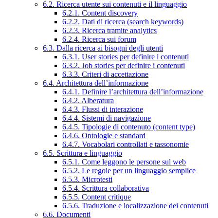
6.2. Ricerca utente sui contenuti e il linguaggio
6.2.1. Content discovery
6.2.2. Dati di ricerca (search keywords)
6.2.3. Ricerca tramite analytics
6.2.4. Ricerca sui forum
6.3. Dalla ricerca ai bisogni degli utenti
6.3.1. User stories per definire i contenuti
6.3.2. Job stories per definire i contenuti
6.3.3. Criteri di accettazione
6.4. Architettura dell’informazione
6.4.1. Definire l’architettura dell’informazione
6.4.2. Alberatura
6.4.3. Flussi di interazione
6.4.4. Sistemi di navigazione
6.4.5. Tipologie di contenuto (content type)
6.4.6. Ontologie e standard
6.4.7. Vocabolari controllati e tassonomie
6.5. Scrittura e linguaggio
6.5.1. Come leggono le persone sul web
6.5.2. Le regole per un linguaggio semplice
6.5.3. Microtesti
6.5.4. Scrittura collaborativa
6.5.5. Content critique
6.5.6. Traduzione e localizzazione dei contenuti
6.6. Documenti