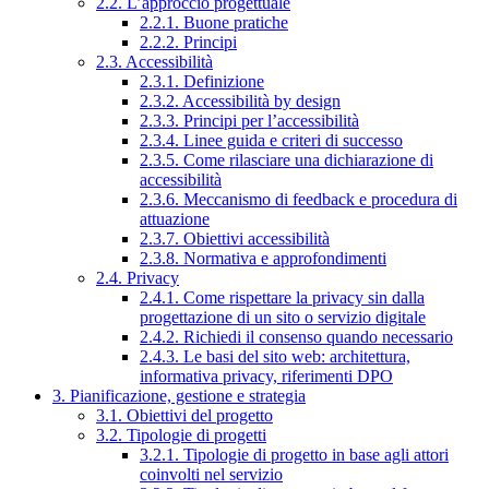
2.2. L’approccio progettuale
2.2.1. Buone pratiche
2.2.2. Principi
2.3. Accessibilità
2.3.1. Definizione
2.3.2. Accessibilità by design
2.3.3. Principi per l’accessibilità
2.3.4. Linee guida e criteri di successo
2.3.5. Come rilasciare una dichiarazione di
accessibilità
2.3.6. Meccanismo di feedback e procedura di
attuazione
2.3.7. Obiettivi accessibilità
2.3.8. Normativa e approfondimenti
2.4. Privacy
2.4.1. Come rispettare la privacy sin dalla
progettazione di un sito o servizio digitale
2.4.2. Richiedi il consenso quando necessario
2.4.3. Le basi del sito web: architettura,
informativa privacy, riferimenti DPO
3. Pianificazione, gestione e strategia
3.1. Obiettivi del progetto
3.2. Tipologie di progetti
3.2.1. Tipologie di progetto in base agli attori
coinvolti nel servizio