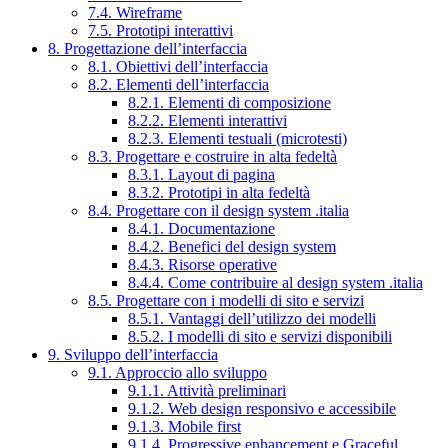
7.4. Wireframe
7.5. Prototipi interattivi
8. Progettazione dell’interfaccia
8.1. Obiettivi dell’interfaccia
8.2. Elementi dell’interfaccia
8.2.1. Elementi di composizione
8.2.2. Elementi interattivi
8.2.3. Elementi testuali (microtesti)
8.3. Progettare e costruire in alta fedeltà
8.3.1. Layout di pagina
8.3.2. Prototipi in alta fedeltà
8.4. Progettare con il design system .italia
8.4.1. Documentazione
8.4.2. Benefici del design system
8.4.3. Risorse operative
8.4.4. Come contribuire al design system .italia
8.5. Progettare con i modelli di sito e servizi
8.5.1. Vantaggi dell’utilizzo dei modelli
8.5.2. I modelli di sito e servizi disponibili
9. Sviluppo dell’interfaccia
9.1. Approccio allo sviluppo
9.1.1. Attività preliminari
9.1.2. Web design responsivo e accessibile
9.1.3. Mobile first
9.1.4. Progressive enhancement e Graceful