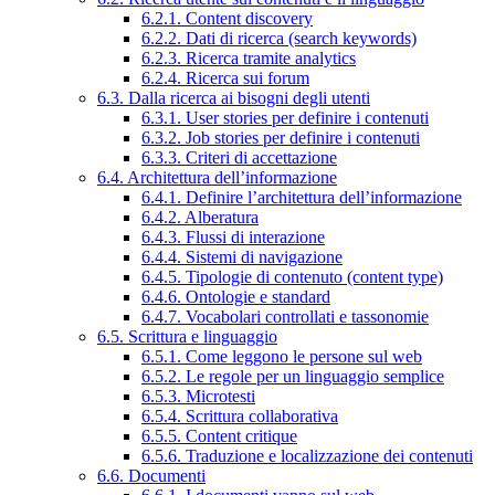
6.2.1. Content discovery
6.2.2. Dati di ricerca (search keywords)
6.2.3. Ricerca tramite analytics
6.2.4. Ricerca sui forum
6.3. Dalla ricerca ai bisogni degli utenti
6.3.1. User stories per definire i contenuti
6.3.2. Job stories per definire i contenuti
6.3.3. Criteri di accettazione
6.4. Architettura dell’informazione
6.4.1. Definire l’architettura dell’informazione
6.4.2. Alberatura
6.4.3. Flussi di interazione
6.4.4. Sistemi di navigazione
6.4.5. Tipologie di contenuto (content type)
6.4.6. Ontologie e standard
6.4.7. Vocabolari controllati e tassonomie
6.5. Scrittura e linguaggio
6.5.1. Come leggono le persone sul web
6.5.2. Le regole per un linguaggio semplice
6.5.3. Microtesti
6.5.4. Scrittura collaborativa
6.5.5. Content critique
6.5.6. Traduzione e localizzazione dei contenuti
6.6. Documenti