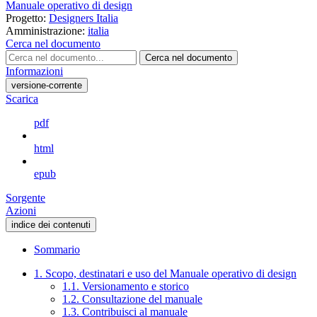
Manuale operativo di design
Progetto:
Designers Italia
Amministrazione:
italia
Cerca nel documento
Cerca nel documento
Informazioni
versione-corrente
Scarica
pdf
html
epub
Sorgente
Azioni
indice dei contenuti
Sommario
1. Scopo, destinatari e uso del Manuale operativo di design
1.1. Versionamento e storico
1.2. Consultazione del manuale
1.3. Contribuisci al manuale