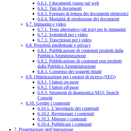
6.6.1. I documenti vanno sul web
6.6.2. Tipi di documenti
6.6.3. Formato di lettura dei documenti elettronici
6.6.4. Modalità di produzione dei documenti
6.7. Immagini e video
6.7.1. Testo alternativo (alt text) per le immagini
6.7.2. Sottotitoli per i video
6.7.3. Trascrizioni per i video
6.8. Proprietà intellettuale e privacy
6.8.1. Pubblicazione di contenuti prodotti dalla
Pubblica Amministrazione
6.8.2. Pubblicazione di contenuti non prodotti
dalla Pubblica Amministrazione
6.8.3. Consenso dei soggetti ritratti
6.9. Ottimizzazione per i motori di ricerca (SEO)
6.9.1. I fattori
on-page
6.9.2. I fattori
off-page
6.9.3. Strumenti di diagnostica SEO: Search
Console
6.10. Gestire i contenuti
6.10.1. L’inventario dei contenuti
6.10.2. Revisionare i contenuti
6.10.3. Migrare i contenuti
6.10.4. Pubblicare i contenuti
7. Progettazione dell’interazione