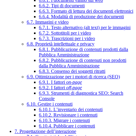
6.6.1. I documenti vanno sul web
6.6.2. Tipi di documenti
6.6.3. Formato di lettura dei documenti elettronici
6.6.4. Modalità di produzione dei documenti
6.7. Immagini e video
6.7.1. Testo alternativo (alt text) per le immagini
6.7.2. Sottotitoli per i video
6.7.3. Trascrizioni per i video
6.8. Proprietà intellettuale e privacy
6.8.1. Pubblicazione di contenuti prodotti dalla
Pubblica Amministrazione
6.8.2. Pubblicazione di contenuti non prodotti
dalla Pubblica Amministrazione
6.8.3. Consenso dei soggetti ritratti
6.9. Ottimizzazione per i motori di ricerca (SEO)
6.9.1. I fattori
on-page
6.9.2. I fattori
off-page
6.9.3. Strumenti di diagnostica SEO: Search
Console
6.10. Gestire i contenuti
6.10.1. L’inventario dei contenuti
6.10.2. Revisionare i contenuti
6.10.3. Migrare i contenuti
6.10.4. Pubblicare i contenuti
7. Progettazione dell’interazione