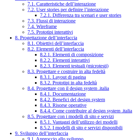
7.1. Caratteristiche dell’interazione
7.2. User stories per definire l’interazione
7.2.1. Differenza tra scenari e user stories
7.3. Flussi di interazione
7.4. Wireframe
7.5. Prototipi interattivi
8. Progettazione dell’interfaccia
8.1. Obiettivi dell’interfaccia
8.2. Elementi dell’interfaccia
8.2.1. Elementi di composizione
8.2.2. Elementi interattivi
8.2.3. Elementi testuali (microtesti)
8.3. Progettare e costruire in alta fedeltà
8.3.1. Layout di pagina
8.3.2. Prototipi in alta fedeltà
8.4. Progettare con il design system .italia
8.4.1. Documentazione
8.4.2. Benefici del design system
8.4.3. Risorse operative
8.4.4. Come contribuire al design system .italia
8.5. Progettare con i modelli di sito e servizi
8.5.1. Vantaggi dell’utilizzo dei modelli
8.5.2. I modelli di sito e servizi disponibili
9. Sviluppo dell’interfaccia
9.1. Approccio allo sviluppo