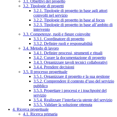
3.1. Obiettivi del progetto
3.2. Tipologie di progetti
3.2.1. Tipologie di progetto in base agli attori
coinvolti nel servizio
3.2.2. Tipologie di progetto in base al focus
3.2.3. Tipologie di progetto in base all’ambito di
intervento
3.3. Competenze, ruoli e figure coinvolte
3.3.1. Coordinatore di progetto
3.3.2. Definire ruoli e responsabilità
3.4. Metodo di lavoro
3.4.1. Definire processi, strumenti e rituali
3.4.2. Curare la documentazione di progetto
3.4.3. Organizzare tavoli tecnici collaborativi
3.4.4. Prendere decisioni
3.5. Il processo progettuale
3.5.1. Organizzare il progetto e la sua gestione
3.5.2. Comprendere il contesto d’uso del servizio
pubblico
3.5.3. Progettare i processi e i
touchpoint
del
servizio
3.5.4. Realizzare l’interfaccia utente del servizio
3.5.5. Validare la soluzione ottenuta
4. Ricerca progettuale
4.1. Ricerca primaria