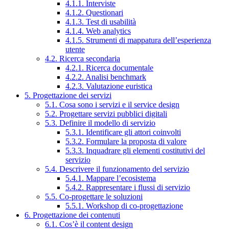
4.1.1. Interviste
4.1.2. Questionari
4.1.3. Test di usabilità
4.1.4. Web analytics
4.1.5. Strumenti di mappatura dell’esperienza
utente
4.2. Ricerca secondaria
4.2.1. Ricerca documentale
4.2.2. Analisi benchmark
4.2.3. Valutazione euristica
5. Progettazione dei servizi
5.1. Cosa sono i servizi e il service design
5.2. Progettare servizi pubblici digitali
5.3. Definire il modello di servizio
5.3.1. Identificare gli attori coinvolti
5.3.2. Formulare la proposta di valore
5.3.3. Inquadrare gli elementi costitutivi del
servizio
5.4. Descrivere il funzionamento del servizio
5.4.1. Mappare l’ecosistema
5.4.2. Rappresentare i flussi di servizio
5.5. Co-progettare le soluzioni
5.5.1. Workshop di co-progettazione
6. Progettazione dei contenuti
6.1. Cos’è il content design