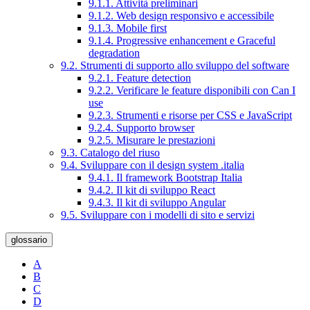
9.1.1. Attività preliminari
9.1.2. Web design responsivo e accessibile
9.1.3. Mobile first
9.1.4. Progressive enhancement e Graceful
degradation
9.2. Strumenti di supporto allo sviluppo del software
9.2.1. Feature detection
9.2.2. Verificare le feature disponibili con Can I
use
9.2.3. Strumenti e risorse per CSS e JavaScript
9.2.4. Supporto browser
9.2.5. Misurare le prestazioni
9.3. Catalogo del riuso
9.4. Sviluppare con il design system .italia
9.4.1. Il framework Bootstrap Italia
9.4.2. Il kit di sviluppo React
9.4.3. Il kit di sviluppo Angular
9.5. Sviluppare con i modelli di sito e servizi
glossario
A
B
C
D