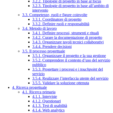
3.2.2. Tipologie di progetto in base al focus
3.2.3. Tipologie di progetto in base all’ambito di
intervento
3.3. Competenze, ruoli e figure coinvolte
3.3.1. Coordinatore di progetto
3.3.2. Definire ruoli e responsabilità
3.4. Metodo di lavoro
3.4.1. Definire processi, strumenti e rituali
3.4.2. Curare la documentazione di progetto
3.4.3. Organizzare tavoli tecnici collaborativi
3.4.4. Prendere decisioni
3.5. Il processo progettuale
3.5.1. Organizzare il progetto e la sua gestione
3.5.2. Comprendere il contesto d’uso del servizio
pubblico
3.5.3. Progettare i processi e i
touchpoint
del
servizio
3.5.4. Realizzare l’interfaccia utente del servizio
3.5.5. Validare la soluzione ottenuta
4. Ricerca progettuale
4.1. Ricerca primaria
4.1.1. Interviste
4.1.2. Questionari
4.1.3. Test di usabilità
4.1.4. Web analytics