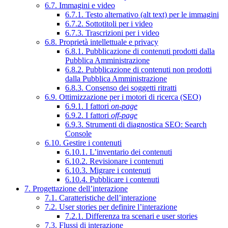
6.7. Immagini e video
6.7.1. Testo alternativo (alt text) per le immagini
6.7.2. Sottotitoli per i video
6.7.3. Trascrizioni per i video
6.8. Proprietà intellettuale e privacy
6.8.1. Pubblicazione di contenuti prodotti dalla
Pubblica Amministrazione
6.8.2. Pubblicazione di contenuti non prodotti
dalla Pubblica Amministrazione
6.8.3. Consenso dei soggetti ritratti
6.9. Ottimizzazione per i motori di ricerca (SEO)
6.9.1. I fattori
on-page
6.9.2. I fattori
off-page
6.9.3. Strumenti di diagnostica SEO: Search
Console
6.10. Gestire i contenuti
6.10.1. L’inventario dei contenuti
6.10.2. Revisionare i contenuti
6.10.3. Migrare i contenuti
6.10.4. Pubblicare i contenuti
7. Progettazione dell’interazione
7.1. Caratteristiche dell’interazione
7.2. User stories per definire l’interazione
7.2.1. Differenza tra scenari e user stories
7.3. Flussi di interazione