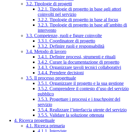
3.2. Tipologie di progetti
3.2.1. Tipologie di progetto in base agli attori
coinvolti nel servizio
3.2.2. Tipologie di progetto in base al focus
3.2.3. Tipologie di progetto in base all’ambito di
intervento
3.3. Competenze, ruoli e figure coinvolte
3.3.1. Coordinatore di progetto
3.3.2. Definire ruoli e responsabilità
3.4. Metodo di lavoro
3.4.1. Definire processi, strumenti e rituali
3.4.2. Curare la documentazione di progetto
3.4.3. Organizzare tavoli tecnici collaborativi
3.4.4. Prendere decisioni
3.5. Il processo progettuale
3.5.1. Organizzare il progetto e la sua gestione
3.5.2. Comprendere il contesto d’uso del servizio
pubblico
3.5.3. Progettare i processi e i
touchpoint
del
servizio
3.5.4. Realizzare l’interfaccia utente del servizio
3.5.5. Validare la soluzione ottenuta
4. Ricerca progettuale
4.1. Ricerca primaria
4.1.1. Interviste