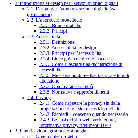
2. Introduzione al design per i servizi pubblici digitali
2.1. Design per l’amministrazione digitale (
e-
government
)
2.2. L’approccio progettuale
2.2.1. Buone pratiche
2.2.2. Principi
2.3. Accessibilità
2.3.1. Definizione
2.3.2. Accessibilità by design
2.3.3. Principi per l’accessibilità
2.3.4. Linee guida e criteri di successo
2.3.5. Come rilasciare una dichiarazione di
accessibilità
2.3.6. Meccanismo di feedback e procedura di
attuazione
2.3.7. Obiettivi accessibilità
2.3.8. Normativa e approfondimenti
2.4. Privacy
2.4.1. Come rispettare la privacy sin dalla
progettazione di un sito o servizio digitale
2.4.2. Richiedi il consenso quando necessario
2.4.3. Le basi del sito web: architettura,
informativa privacy, riferimenti DPO
3. Pianificazione, gestione e strategia
3.1. Obiettivi del progetto