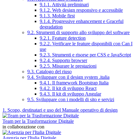
9.1.1. Attività preliminari
9.1.2. Web design responsivo e accessibile
9.1.3. Mobile first
9.1.4. Progressive enhancement e Graceful
degradation
9.2. Strumenti di supporto allo sviluppo del software
9.2.1. Feature detection
9.2.2. Verificare le feature disponibili con Can I
use
9.2.3. Strumenti e risorse per CSS e JavaScript
9.2.4. Supporto browser
9.2.5. Misurare le prestazioni
9.3. Catalogo del riuso
9.4. Sviluppare con il design system .italia
9.4.1. Il framework Bootstrap Italia
9.4.2. Il kit di sviluppo React
9.4.3. Il kit di sviluppo Angular
9.5. Sviluppare con i modelli di sito e servizi
1. Scopo, destinatari e uso del Manuale operativo di design
Team per la Trasformazione Digitale
in collaborazione con
Agenzia per l'Italia Digitale