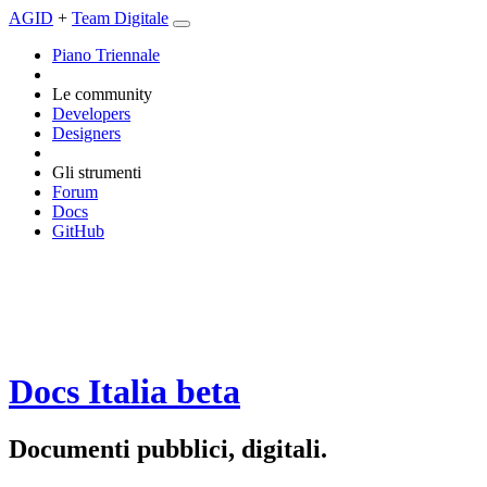
AGID
+
Team Digitale
Piano Triennale
Le community
Developers
Designers
Gli strumenti
Forum
Docs
GitHub
Docs Italia
beta
Documenti pubblici, digitali.