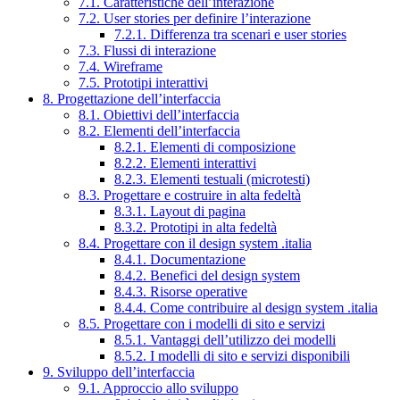
7.1. Caratteristiche dell’interazione
7.2. User stories per definire l’interazione
7.2.1. Differenza tra scenari e user stories
7.3. Flussi di interazione
7.4. Wireframe
7.5. Prototipi interattivi
8. Progettazione dell’interfaccia
8.1. Obiettivi dell’interfaccia
8.2. Elementi dell’interfaccia
8.2.1. Elementi di composizione
8.2.2. Elementi interattivi
8.2.3. Elementi testuali (microtesti)
8.3. Progettare e costruire in alta fedeltà
8.3.1. Layout di pagina
8.3.2. Prototipi in alta fedeltà
8.4. Progettare con il design system .italia
8.4.1. Documentazione
8.4.2. Benefici del design system
8.4.3. Risorse operative
8.4.4. Come contribuire al design system .italia
8.5. Progettare con i modelli di sito e servizi
8.5.1. Vantaggi dell’utilizzo dei modelli
8.5.2. I modelli di sito e servizi disponibili
9. Sviluppo dell’interfaccia
9.1. Approccio allo sviluppo