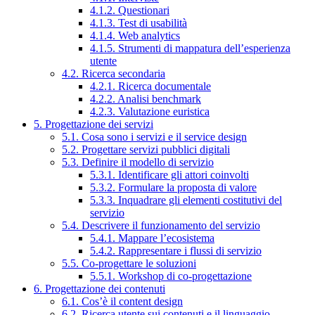
4.1.2. Questionari
4.1.3. Test di usabilità
4.1.4. Web analytics
4.1.5. Strumenti di mappatura dell’esperienza
utente
4.2. Ricerca secondaria
4.2.1. Ricerca documentale
4.2.2. Analisi benchmark
4.2.3. Valutazione euristica
5. Progettazione dei servizi
5.1. Cosa sono i servizi e il service design
5.2. Progettare servizi pubblici digitali
5.3. Definire il modello di servizio
5.3.1. Identificare gli attori coinvolti
5.3.2. Formulare la proposta di valore
5.3.3. Inquadrare gli elementi costitutivi del
servizio
5.4. Descrivere il funzionamento del servizio
5.4.1. Mappare l’ecosistema
5.4.2. Rappresentare i flussi di servizio
5.5. Co-progettare le soluzioni
5.5.1. Workshop di co-progettazione
6. Progettazione dei contenuti
6.1. Cos’è il content design
6.2. Ricerca utente sui contenuti e il linguaggio