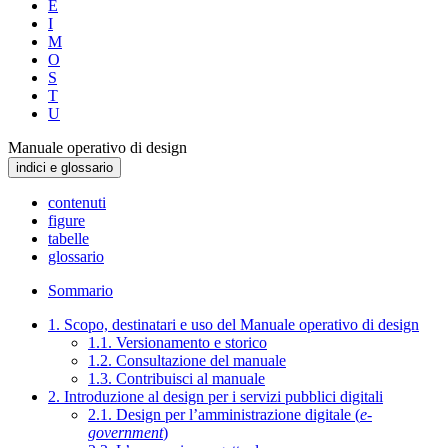
E
I
M
O
S
T
U
Manuale operativo di design
indici e glossario
contenuti
figure
tabelle
glossario
Sommario
1. Scopo, destinatari e uso del Manuale operativo di design
1.1. Versionamento e storico
1.2. Consultazione del manuale
1.3. Contribuisci al manuale
2. Introduzione al design per i servizi pubblici digitali
2.1. Design per l’amministrazione digitale (
e-
government
)