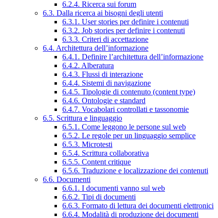
6.2.4. Ricerca sui forum
6.3. Dalla ricerca ai bisogni degli utenti
6.3.1. User stories per definire i contenuti
6.3.2. Job stories per definire i contenuti
6.3.3. Criteri di accettazione
6.4. Architettura dell’informazione
6.4.1. Definire l’architettura dell’informazione
6.4.2. Alberatura
6.4.3. Flussi di interazione
6.4.4. Sistemi di navigazione
6.4.5. Tipologie di contenuto (content type)
6.4.6. Ontologie e standard
6.4.7. Vocabolari controllati e tassonomie
6.5. Scrittura e linguaggio
6.5.1. Come leggono le persone sul web
6.5.2. Le regole per un linguaggio semplice
6.5.3. Microtesti
6.5.4. Scrittura collaborativa
6.5.5. Content critique
6.5.6. Traduzione e localizzazione dei contenuti
6.6. Documenti
6.6.1. I documenti vanno sul web
6.6.2. Tipi di documenti
6.6.3. Formato di lettura dei documenti elettronici
6.6.4. Modalità di produzione dei documenti