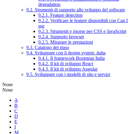
degradation
9.2. Strumenti di supporto allo sviluppo del software
9.2.1. Feature detection
9.2.2. Verificare le feature disponibili con Can I
use
9.2.3. Strumenti e risorse per CSS e JavaScript
9.2.4. Supporto browser
9.2.5. Misurare le prestazioni
9.3. Catalogo del riuso
9.4. Sviluppare con il design system .italia
9.4.1. Il framework Bootstrap Italia
9.4.2. Il kit di sviluppo React
9.4.3. Il kit di sviluppo Angular
9.5. Sviluppare con i modelli di sito e servizi
None
None
A
B
C
D
E
I
M