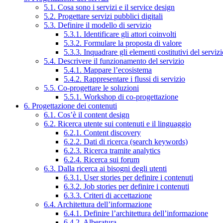
5.1. Cosa sono i servizi e il service design
5.2. Progettare servizi pubblici digitali
5.3. Definire il modello di servizio
5.3.1. Identificare gli attori coinvolti
5.3.2. Formulare la proposta di valore
5.3.3. Inquadrare gli elementi costitutivi del serviz
5.4. Descrivere il funzionamento del servizio
5.4.1. Mappare l’ecosistema
5.4.2. Rappresentare i flussi di servizio
5.5. Co-progettare le soluzioni
5.5.1. Workshop di co-progettazione
6. Progettazione dei contenuti
6.1. Cos’è il content design
6.2. Ricerca utente sui contenuti e il linguaggio
6.2.1. Content discovery
6.2.2. Dati di ricerca (search keywords)
6.2.3. Ricerca tramite analytics
6.2.4. Ricerca sui forum
6.3. Dalla ricerca ai bisogni degli utenti
6.3.1. User stories per definire i contenuti
6.3.2. Job stories per definire i contenuti
6.3.3. Criteri di accettazione
6.4. Architettura dell’informazione
6.4.1. Definire l’architettura dell’informazione
6.4.2. Alberatura