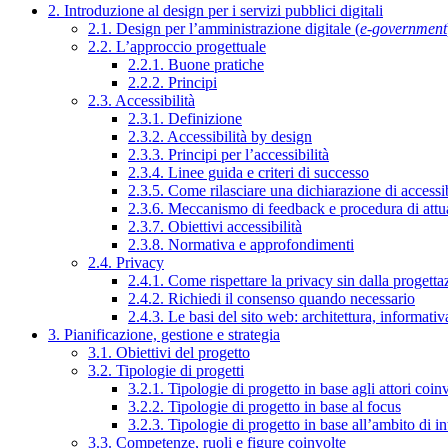
2. Introduzione al design per i servizi pubblici digitali
2.1. Design per l’amministrazione digitale (
e-government
2.2. L’approccio progettuale
2.2.1. Buone pratiche
2.2.2. Principi
2.3. Accessibilità
2.3.1. Definizione
2.3.2. Accessibilità by design
2.3.3. Principi per l’accessibilità
2.3.4. Linee guida e criteri di successo
2.3.5. Come rilasciare una dichiarazione di accessib
2.3.6. Meccanismo di feedback e procedura di attu
2.3.7. Obiettivi accessibilità
2.3.8. Normativa e approfondimenti
2.4. Privacy
2.4.1. Come rispettare la privacy sin dalla progettaz
2.4.2. Richiedi il consenso quando necessario
2.4.3. Le basi del sito web: architettura, informati
3. Pianificazione, gestione e strategia
3.1. Obiettivi del progetto
3.2. Tipologie di progetti
3.2.1. Tipologie di progetto in base agli attori coinv
3.2.2. Tipologie di progetto in base al focus
3.2.3. Tipologie di progetto in base all’ambito di i
3.3. Competenze, ruoli e figure coinvolte