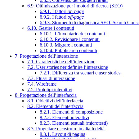
6.8.3. Consenso dei soggetti ritratti
6.9. Ottimizzazione per i motori di ricerca (SEO)
6.9.1. I fattori
on-page
6.9.2. I fattori
off-page
6.9.3. Strumenti di diagnostica SEO: Search Cons
6.10. Gestire i contenuti
6.10.1. L’inventario dei contenuti
6.10.2. Revisionare i contenuti
6.10.3. Migrare i contenuti
6.10.4. Pubblicare i contenuti
7. Progettazione dell’interazione
7.1. Caratteristiche dell’interazione
7.2. User stories per definire l’interazione
7.2.1. Differenza tra scenari e user stories
7.3. Flussi di interazione
7.4. Wireframe
7.5. Prototipi interattivi
8. Progettazione dell’interfaccia
8.1. Obiettivi dell’interfaccia
8.2. Elementi dell’interfaccia
8.2.1. Elementi di composizione
8.2.2. Elementi interattivi
8.2.3. Elementi testuali (microtesti)
8.3. Progettare e costruire in alta fedeltà
8.3.1. Layout di pagina