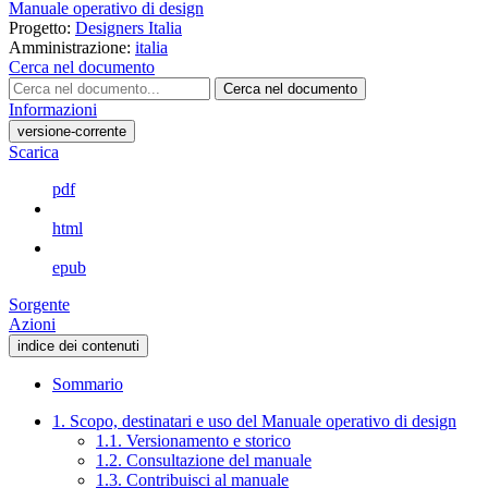
Manuale operativo di design
Progetto:
Designers Italia
Amministrazione:
italia
Cerca nel documento
Cerca nel documento
Informazioni
versione-corrente
Scarica
pdf
html
epub
Sorgente
Azioni
indice dei contenuti
Sommario
1. Scopo, destinatari e uso del Manuale operativo di design
1.1. Versionamento e storico
1.2. Consultazione del manuale
1.3. Contribuisci al manuale