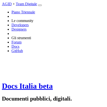
AGID
+
Team Digitale
Piano Triennale
Le community
Developers
Designers
Gli strumenti
Forum
Docs
GitHub
Docs Italia
beta
Documenti pubblici, digitali.