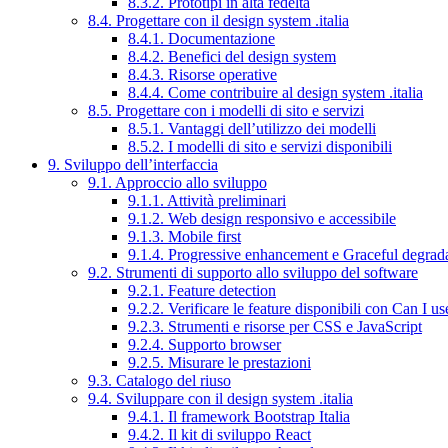
8.3.2. Prototipi in alta fedeltà
8.4. Progettare con il design system .italia
8.4.1. Documentazione
8.4.2. Benefici del design system
8.4.3. Risorse operative
8.4.4. Come contribuire al design system .italia
8.5. Progettare con i modelli di sito e servizi
8.5.1. Vantaggi dell’utilizzo dei modelli
8.5.2. I modelli di sito e servizi disponibili
9. Sviluppo dell’interfaccia
9.1. Approccio allo sviluppo
9.1.1. Attività preliminari
9.1.2. Web design responsivo e accessibile
9.1.3. Mobile first
9.1.4. Progressive enhancement e Graceful degrad
9.2. Strumenti di supporto allo sviluppo del software
9.2.1. Feature detection
9.2.2. Verificare le feature disponibili con Can I us
9.2.3. Strumenti e risorse per CSS e JavaScript
9.2.4. Supporto browser
9.2.5. Misurare le prestazioni
9.3. Catalogo del riuso
9.4. Sviluppare con il design system .italia
9.4.1. Il framework Bootstrap Italia
9.4.2. Il kit di sviluppo React