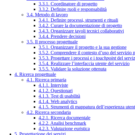
3.3.1. Coordinatore di progetto
3.3.2. Definire ruoli e responsabilità
3.4. Metodo di lavoro
3.4.1. Definire processi, strumenti e rituali
3.4.2. Curare la documentazione di progetto
3.4.3. Organizzare tavoli tecnici collaborativi
3.4.4. Prendere decisioni
3.5. Il processo progettuale
3.5.1. Organizzare il progetto e la sua gestione
3.5.2. Comprendere il contesto d’uso del servizio 
3.5.3. Progettare i processi e i
touchpoint
del servi
3.5.4. Realizzare l’interfaccia utente del servizio
3.5.5. Validare la soluzione ottenuta
4. Ricerca progettuale
4.1. Ricerca primaria
4.1.1. Interviste
4.1.2. Questionari
4.1.3. Test di usabilità
4.1.4. Web analytics
4.1.5. Strumenti di mappatura dell’esperienza uten
4.2. Ricerca secondaria
4.2.1. Ricerca documentale
4.2.2. Analisi benchmark
4.2.3. Valutazione euristica
5. Progettazione dei servizi