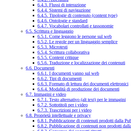
6.4.3. Flussi di interazione
6.4.4. Sistemi di navigazione
6.4.5. Tipologie di contenuto (content type)
6.4.6. Ontologie e standard
6.4.7. Vocabolari controllati e tassonomie
6.5. Scrittura e linguaggio
6.5.1. Come leggono le persone sul web
6.5.2. Le regole per un linguaggio semplice
6.5.3. Microtesti
6.5.4. Scrittura collaborativa
6.5.5. Content critique
6.5.6. Traduzione e localizzazione dei contenuti
6.6. Documenti
6.6.1. I documenti vanno sul web
6.6.2. Tipi di documenti
6.6.3. Formato di lettura dei documenti elettronici
6.6.4. Modalità di produzione dei documenti
6.7. Immagini e video
6.7.1. Testo alternativo (alt text) per le immagini
6.7.2. Sottotitoli per i video
6.7.3. Trascrizioni per i video
6.8. Proprietà intellettuale e privacy
6.8.1. Pubblicazione di contenuti prodotti dalla P
6.8.2. Pubblicazione di contenuti non prodotti dal