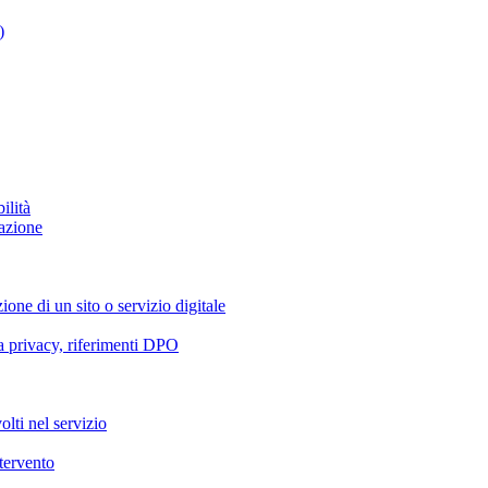
)
ilità
azione
ione di un sito o servizio digitale
va privacy, riferimenti DPO
olti nel servizio
ntervento