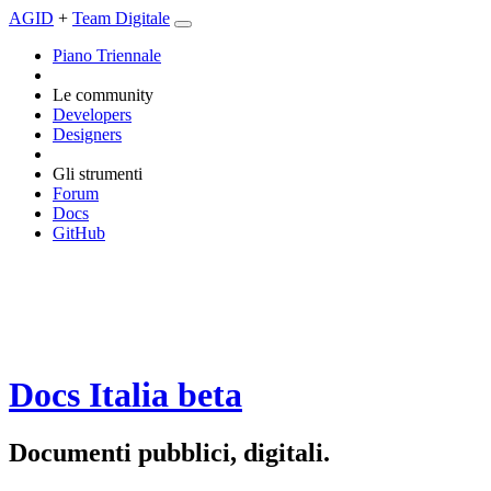
AGID
+
Team Digitale
Piano Triennale
Le community
Developers
Designers
Gli strumenti
Forum
Docs
GitHub
Docs Italia
beta
Documenti pubblici, digitali.