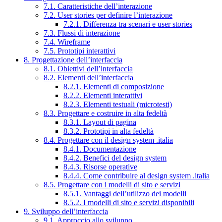
7.1. Caratteristiche dell’interazione
7.2. User stories per definire l’interazione
7.2.1. Differenza tra scenari e user stories
7.3. Flussi di interazione
7.4. Wireframe
7.5. Prototipi interattivi
8. Progettazione dell’interfaccia
8.1. Obiettivi dell’interfaccia
8.2. Elementi dell’interfaccia
8.2.1. Elementi di composizione
8.2.2. Elementi interattivi
8.2.3. Elementi testuali (microtesti)
8.3. Progettare e costruire in alta fedeltà
8.3.1. Layout di pagina
8.3.2. Prototipi in alta fedeltà
8.4. Progettare con il design system .italia
8.4.1. Documentazione
8.4.2. Benefici del design system
8.4.3. Risorse operative
8.4.4. Come contribuire al design system .italia
8.5. Progettare con i modelli di sito e servizi
8.5.1. Vantaggi dell’utilizzo dei modelli
8.5.2. I modelli di sito e servizi disponibili
9. Sviluppo dell’interfaccia
9.1. Approccio allo sviluppo