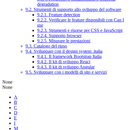
degradation
9.2. Strumenti di supporto allo sviluppo del software
9.2.1. Feature detection
9.2.2. Verificare le feature disponibili con Can I
use
9.2.3. Strumenti e risorse per CSS e JavaScript
9.2.4. Supporto browser
9.2.5. Misurare le prestazioni
9.3. Catalogo del riuso
9.4. Sviluppare con il design system .italia
9.4.1. Il framework Bootstrap Italia
9.4.2. Il kit di sviluppo React
9.4.3. Il kit di sviluppo Angular
9.5. Sviluppare con i modelli di sito e servizi
None
None
A
B
C
D
E
I
M