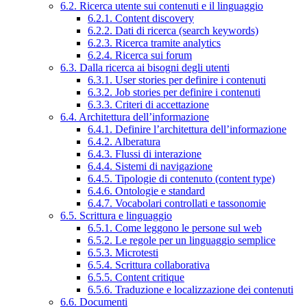
6.2. Ricerca utente sui contenuti e il linguaggio
6.2.1. Content discovery
6.2.2. Dati di ricerca (search keywords)
6.2.3. Ricerca tramite analytics
6.2.4. Ricerca sui forum
6.3. Dalla ricerca ai bisogni degli utenti
6.3.1. User stories per definire i contenuti
6.3.2. Job stories per definire i contenuti
6.3.3. Criteri di accettazione
6.4. Architettura dell’informazione
6.4.1. Definire l’architettura dell’informazione
6.4.2. Alberatura
6.4.3. Flussi di interazione
6.4.4. Sistemi di navigazione
6.4.5. Tipologie di contenuto (content type)
6.4.6. Ontologie e standard
6.4.7. Vocabolari controllati e tassonomie
6.5. Scrittura e linguaggio
6.5.1. Come leggono le persone sul web
6.5.2. Le regole per un linguaggio semplice
6.5.3. Microtesti
6.5.4. Scrittura collaborativa
6.5.5. Content critique
6.5.6. Traduzione e localizzazione dei contenuti
6.6. Documenti