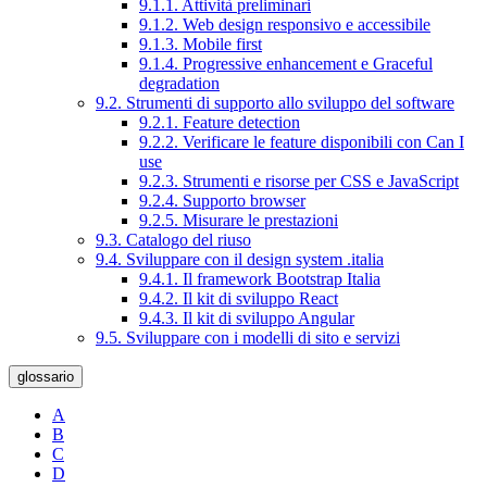
9.1.1. Attività preliminari
9.1.2. Web design responsivo e accessibile
9.1.3. Mobile first
9.1.4. Progressive enhancement e Graceful
degradation
9.2. Strumenti di supporto allo sviluppo del software
9.2.1. Feature detection
9.2.2. Verificare le feature disponibili con Can I
use
9.2.3. Strumenti e risorse per CSS e JavaScript
9.2.4. Supporto browser
9.2.5. Misurare le prestazioni
9.3. Catalogo del riuso
9.4. Sviluppare con il design system .italia
9.4.1. Il framework Bootstrap Italia
9.4.2. Il kit di sviluppo React
9.4.3. Il kit di sviluppo Angular
9.5. Sviluppare con i modelli di sito e servizi
glossario
A
B
C
D