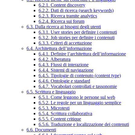
6.2.1. Content discovery
6.2.2. Dati di ricerca (search keywords)
6.2.3. Ricerca tramite analytics
6.2.4. Ricerca sui forum
6.3. Dalla ricerca ai bisogni degli utenti
6.3.1. User stories per definire i contenuti
6.3.2. Job stories per definire i contenuti
6.3.3. Criteri di accettazione
6.4. Architettura dell’informazione
6.4.1. Definire l’architettura dell’informazione
6.4.2. Alberatura
6.4.3. Flussi di interazione
6.4.4. Sistemi di navigazione
6.4.5. Tipologie di contenuto (content type)
6.4.6. Ontologie e standard
6.4.7. Vocabolari controllati e tassonomie
6.5. Scrittura e linguaggio
6.5.1. Come leggono le persone sul web
6.5.2. Le regole per un linguaggio semplice
6.5.3. Microtesti
6.5.4. Scrittura collaborativa
6.5.5. Content critique
6.5.6. Traduzione e localizzazione dei contenuti
6.6. Documenti