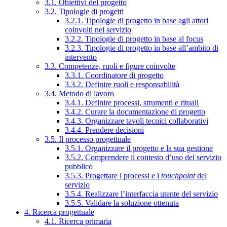
3.1. Obiettivi del progetto
3.2. Tipologie di progetti
3.2.1. Tipologie di progetto in base agli attori
coinvolti nel servizio
3.2.2. Tipologie di progetto in base al focus
3.2.3. Tipologie di progetto in base all’ambito di
intervento
3.3. Competenze, ruoli e figure coinvolte
3.3.1. Coordinatore di progetto
3.3.2. Definire ruoli e responsabilità
3.4. Metodo di lavoro
3.4.1. Definire processi, strumenti e rituali
3.4.2. Curare la documentazione di progetto
3.4.3. Organizzare tavoli tecnici collaborativi
3.4.4. Prendere decisioni
3.5. Il processo progettuale
3.5.1. Organizzare il progetto e la sua gestione
3.5.2. Comprendere il contesto d’uso del servizio
pubblico
3.5.3. Progettare i processi e i
touchpoint
del
servizio
3.5.4. Realizzare l’interfaccia utente del servizio
3.5.5. Validare la soluzione ottenuta
4. Ricerca progettuale
4.1. Ricerca primaria