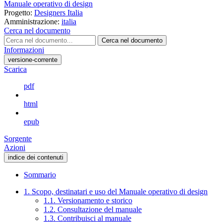
Manuale operativo di design
Progetto:
Designers Italia
Amministrazione:
italia
Cerca nel documento
Cerca nel documento
Informazioni
versione-corrente
Scarica
pdf
html
epub
Sorgente
Azioni
indice dei contenuti
Sommario
1. Scopo, destinatari e uso del Manuale operativo di design
1.1. Versionamento e storico
1.2. Consultazione del manuale
1.3. Contribuisci al manuale