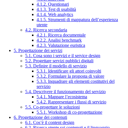
4.1.2. Questionari
4.1.3. Test di usabilità
4.1.4. Web analytics
4.1.5. Strumenti di mappatura dell’esperienza
utente
4.2. Ricerca secondaria
4.2.1. Ricerca documentale
4.2.2. Analisi benchmark
4.2.3. Valutazione euristica
5. Progettazione dei servizi
5.1. Cosa sono i servizi e il service design
5.2. Progettare servizi pubblici digitali
5.3. Definire il modello di servizio
5.3.1. Identificare gli attori coinvolti
5.3.2. Formulare la proposta di valore
5.3.3. Inquadrare gli elementi costitutivi del
servizio
5.4. Descrivere il funzionamento del servizio
5.4.1. Mappare l’ecosistema
5.4.2. Rappresentare i flussi di servizio
5.5. Co-progettare le soluzioni
5.5.1. Workshop di co-progettazione
6. Progettazione dei contenuti
6.1. Cos’è il content design
6.2. Ricerca utente sui contenuti e il linguaggio