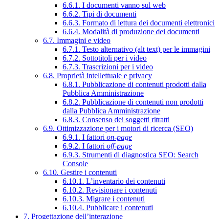
6.6.1. I documenti vanno sul web
6.6.2. Tipi di documenti
6.6.3. Formato di lettura dei documenti elettronici
6.6.4. Modalità di produzione dei documenti
6.7. Immagini e video
6.7.1. Testo alternativo (alt text) per le immagini
6.7.2. Sottotitoli per i video
6.7.3. Trascrizioni per i video
6.8. Proprietà intellettuale e privacy
6.8.1. Pubblicazione di contenuti prodotti dalla
Pubblica Amministrazione
6.8.2. Pubblicazione di contenuti non prodotti
dalla Pubblica Amministrazione
6.8.3. Consenso dei soggetti ritratti
6.9. Ottimizzazione per i motori di ricerca (SEO)
6.9.1. I fattori
on-page
6.9.2. I fattori
off-page
6.9.3. Strumenti di diagnostica SEO: Search
Console
6.10. Gestire i contenuti
6.10.1. L’inventario dei contenuti
6.10.2. Revisionare i contenuti
6.10.3. Migrare i contenuti
6.10.4. Pubblicare i contenuti
7. Progettazione dell’interazione