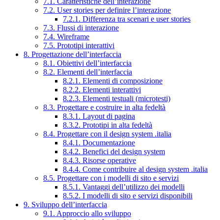
7.1. Caratteristiche dell’interazione
7.2. User stories per definire l’interazione
7.2.1. Differenza tra scenari e user stories
7.3. Flussi di interazione
7.4. Wireframe
7.5. Prototipi interattivi
8. Progettazione dell’interfaccia
8.1. Obiettivi dell’interfaccia
8.2. Elementi dell’interfaccia
8.2.1. Elementi di composizione
8.2.2. Elementi interattivi
8.2.3. Elementi testuali (microtesti)
8.3. Progettare e costruire in alta fedeltà
8.3.1. Layout di pagina
8.3.2. Prototipi in alta fedeltà
8.4. Progettare con il design system .italia
8.4.1. Documentazione
8.4.2. Benefici del design system
8.4.3. Risorse operative
8.4.4. Come contribuire al design system .italia
8.5. Progettare con i modelli di sito e servizi
8.5.1. Vantaggi dell’utilizzo dei modelli
8.5.2. I modelli di sito e servizi disponibili
9. Sviluppo dell’interfaccia
9.1. Approccio allo sviluppo