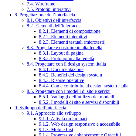
7.4. Wireframe
7.5. Prototipi interattivi
8. Progettazione dell’interfaccia
8.1. Obiettivi dell’interfaccia
8.2. Elementi dell’interfaccia
8.2.1. Elementi di composizione
8.2.2. Elementi interattivi
8.2.3. Elementi testuali (microtesti)
8.3. Progettare e costruire in alta fedeltà
8.3.1. Layout di pagina
8.3.2. Prototipi in alta fedeltà
8.4. Progettare con il design system .italia
8.4.1. Documentazione
8.4.2. Benefici del design system
8.4.3. Risorse operative
8.4.4. Come contribuire al design system .italia
8.5. Progettare con i modelli di sito e servizi
8.5.1. Vantaggi dell’utilizzo dei modelli
8.5.2. I modelli di sito e servizi disponibili
9. Sviluppo dell’interfaccia
9.1. Approccio allo sviluppo
9.1.1. Attività preliminari
9.1.2. Web design responsivo e accessibile
9.1.3. Mobile first
9.1.4. Progressive enhancement e Graceful