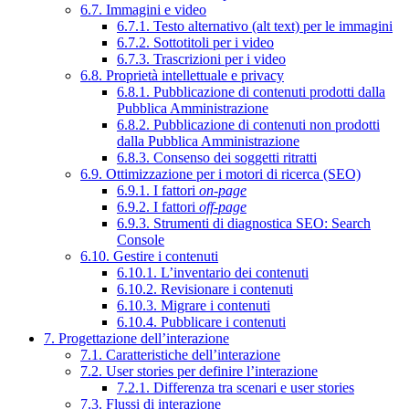
6.7. Immagini e video
6.7.1. Testo alternativo (alt text) per le immagini
6.7.2. Sottotitoli per i video
6.7.3. Trascrizioni per i video
6.8. Proprietà intellettuale e privacy
6.8.1. Pubblicazione di contenuti prodotti dalla
Pubblica Amministrazione
6.8.2. Pubblicazione di contenuti non prodotti
dalla Pubblica Amministrazione
6.8.3. Consenso dei soggetti ritratti
6.9. Ottimizzazione per i motori di ricerca (SEO)
6.9.1. I fattori
on-page
6.9.2. I fattori
off-page
6.9.3. Strumenti di diagnostica SEO: Search
Console
6.10. Gestire i contenuti
6.10.1. L’inventario dei contenuti
6.10.2. Revisionare i contenuti
6.10.3. Migrare i contenuti
6.10.4. Pubblicare i contenuti
7. Progettazione dell’interazione
7.1. Caratteristiche dell’interazione
7.2. User stories per definire l’interazione
7.2.1. Differenza tra scenari e user stories
7.3. Flussi di interazione