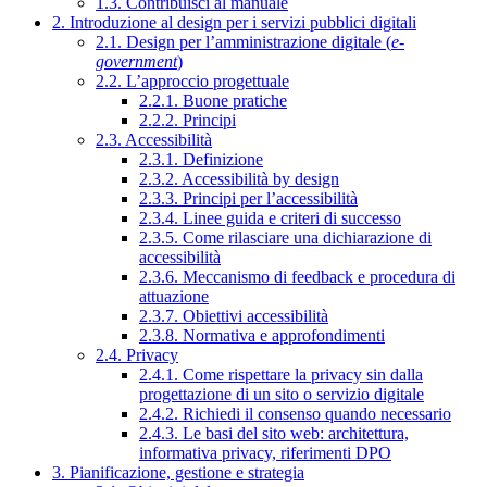
1.3. Contribuisci al manuale
2. Introduzione al design per i servizi pubblici digitali
2.1. Design per l’amministrazione digitale (
e-
government
)
2.2. L’approccio progettuale
2.2.1. Buone pratiche
2.2.2. Principi
2.3. Accessibilità
2.3.1. Definizione
2.3.2. Accessibilità by design
2.3.3. Principi per l’accessibilità
2.3.4. Linee guida e criteri di successo
2.3.5. Come rilasciare una dichiarazione di
accessibilità
2.3.6. Meccanismo di feedback e procedura di
attuazione
2.3.7. Obiettivi accessibilità
2.3.8. Normativa e approfondimenti
2.4. Privacy
2.4.1. Come rispettare la privacy sin dalla
progettazione di un sito o servizio digitale
2.4.2. Richiedi il consenso quando necessario
2.4.3. Le basi del sito web: architettura,
informativa privacy, riferimenti DPO
3. Pianificazione, gestione e strategia