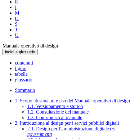
E
I
M
O
S
T
U
Manuale operativo di design
indici e glossario
contenuti
figure
tabelle
glossario
Sommario
1. Scopo, destinatari e uso del Manuale operativo di design
1.1. Versionamento e storico
1.2. Consultazione del manuale
1.3. Contribuisci al manuale
2. Introduzione al design per i servizi pubblici digitali
2.1. Design per l’amministrazione digitale (
e-
government
)