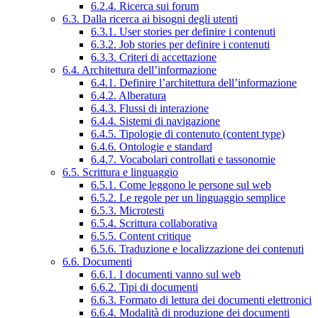
6.2.4. Ricerca sui forum
6.3. Dalla ricerca ai bisogni degli utenti
6.3.1. User stories per definire i contenuti
6.3.2. Job stories per definire i contenuti
6.3.3. Criteri di accettazione
6.4. Architettura dell’informazione
6.4.1. Definire l’architettura dell’informazione
6.4.2. Alberatura
6.4.3. Flussi di interazione
6.4.4. Sistemi di navigazione
6.4.5. Tipologie di contenuto (content type)
6.4.6. Ontologie e standard
6.4.7. Vocabolari controllati e tassonomie
6.5. Scrittura e linguaggio
6.5.1. Come leggono le persone sul web
6.5.2. Le regole per un linguaggio semplice
6.5.3. Microtesti
6.5.4. Scrittura collaborativa
6.5.5. Content critique
6.5.6. Traduzione e localizzazione dei contenuti
6.6. Documenti
6.6.1. I documenti vanno sul web
6.6.2. Tipi di documenti
6.6.3. Formato di lettura dei documenti elettronici
6.6.4. Modalità di produzione dei documenti