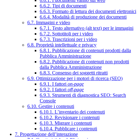
6.6.1. I documenti vanno sul web
6.6.2. Tipi di documenti
6.6.3. Formato di lettura dei documenti elettronici
6.6.4. Modalità di produzione dei documenti
6.7. Immagini e video
6.7.1. Testo alternativo (alt text) per le immagini
6.7.2. Sottotitoli per i video
6.7.3. Trascrizioni per i video
6.8. Proprietà intellettuale e privacy
6.8.1. Pubblicazione di contenuti prodotti dalla
Pubblica Amministrazione
6.8.2. Pubblicazione di contenuti non prodotti
dalla Pubblica Amministrazione
6.8.3. Consenso dei soggetti ritratti
6.9. Ottimizzazione per i motori di ricerca (SEO)
6.9.1. I fattori
on-page
6.9.2. I fattori
off-page
6.9.3. Strumenti di diagnostica SEO: Search
Console
6.10. Gestire i contenuti
6.10.1. L’inventario dei contenuti
6.10.2. Revisionare i contenuti
6.10.3. Migrare i contenuti
6.10.4. Pubblicare i contenuti
7. Progettazione dell’interazione