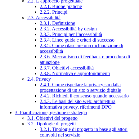
2.2. L’approccio progettuale
2.2.1. Buone pratiche
2.2.2. Principi
2.3. Accessibilità
2.3.1. Definizione
2.3.2. Accessibilità by design
2.3.3. Principi per l’accessibilità
2.3.4. Linee guida e criteri di successo
2.3.5. Come rilasciare una dichiarazione di
accessibilità
2.3.6. Meccanismo di feedback e procedura di
attuazione
2.3.7. Obiettivi accessibilità
2.3.8. Normativa e approfondimenti
2.4. Privacy
2.4.1. Come rispettare la privacy sin dalla
progettazione di un sito o servizio digitale
2.4.2. Richiedi il consenso quando necessario
2.4.3. Le basi del sito web: architettura,
informativa privacy, riferimenti DPO
3. Pianificazione, gestione e strategia
3.1. Obiettivi del progetto
3.2. Tipologie di progetti
3.2.1. Tipologie di progetto in base agli attori
coinvolti nel servizio