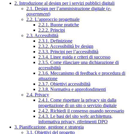
2. Introduzione al design per i servizi pubblici digitali
2.1. Design per l’amministrazione digitale (
e-
government
)
2.2. L’approccio progettuale
2.2.1. Buone pratiche
2.2.2. Principi
2.3. Accessibilità
2.3.1. Definizione
2.3.2. Accessibilità by design
2.3.3. Principi per l’accessibilità
2.3.4. Linee guida e criteri di successo
2.3.5. Come rilasciare una dichiarazione di
accessibilità
2.3.6. Meccanismo di feedback e procedura di
attuazione
2.3.7. Obiettivi accessibilità
2.3.8. Normativa e approfondimenti
2.4. Privacy
2.4.1. Come rispettare la privacy sin dalla
progettazione di un sito o servizio digitale
2.4.2. Richiedi il consenso quando necessario
2.4.3. Le basi del sito web: architettura,
informativa privacy, riferimenti DPO
3. Pianificazione, gestione e strategia
3.1. Obiettivi del progetto