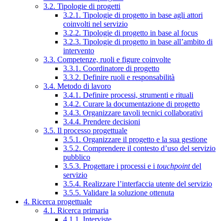
3.2. Tipologie di progetti
3.2.1. Tipologie di progetto in base agli attori
coinvolti nel servizio
3.2.2. Tipologie di progetto in base al focus
3.2.3. Tipologie di progetto in base all’ambito di
intervento
3.3. Competenze, ruoli e figure coinvolte
3.3.1. Coordinatore di progetto
3.3.2. Definire ruoli e responsabilità
3.4. Metodo di lavoro
3.4.1. Definire processi, strumenti e rituali
3.4.2. Curare la documentazione di progetto
3.4.3. Organizzare tavoli tecnici collaborativi
3.4.4. Prendere decisioni
3.5. Il processo progettuale
3.5.1. Organizzare il progetto e la sua gestione
3.5.2. Comprendere il contesto d’uso del servizio
pubblico
3.5.3. Progettare i processi e i
touchpoint
del
servizio
3.5.4. Realizzare l’interfaccia utente del servizio
3.5.5. Validare la soluzione ottenuta
4. Ricerca progettuale
4.1. Ricerca primaria
4.1.1. Interviste