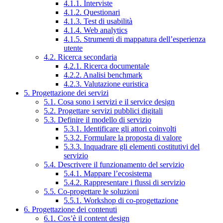
4.1.1. Interviste
4.1.2. Questionari
4.1.3. Test di usabilità
4.1.4. Web analytics
4.1.5. Strumenti di mappatura dell’esperienza
utente
4.2. Ricerca secondaria
4.2.1. Ricerca documentale
4.2.2. Analisi benchmark
4.2.3. Valutazione euristica
5. Progettazione dei servizi
5.1. Cosa sono i servizi e il service design
5.2. Progettare servizi pubblici digitali
5.3. Definire il modello di servizio
5.3.1. Identificare gli attori coinvolti
5.3.2. Formulare la proposta di valore
5.3.3. Inquadrare gli elementi costitutivi del
servizio
5.4. Descrivere il funzionamento del servizio
5.4.1. Mappare l’ecosistema
5.4.2. Rappresentare i flussi di servizio
5.5. Co-progettare le soluzioni
5.5.1. Workshop di co-progettazione
6. Progettazione dei contenuti
6.1. Cos’è il content design