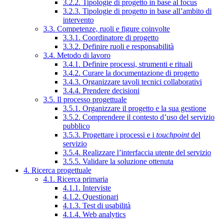
3.2.2. Tipologie di progetto in base al focus
3.2.3. Tipologie di progetto in base all’ambito di
intervento
3.3. Competenze, ruoli e figure coinvolte
3.3.1. Coordinatore di progetto
3.3.2. Definire ruoli e responsabilità
3.4. Metodo di lavoro
3.4.1. Definire processi, strumenti e rituali
3.4.2. Curare la documentazione di progetto
3.4.3. Organizzare tavoli tecnici collaborativi
3.4.4. Prendere decisioni
3.5. Il processo progettuale
3.5.1. Organizzare il progetto e la sua gestione
3.5.2. Comprendere il contesto d’uso del servizio
pubblico
3.5.3. Progettare i processi e i
touchpoint
del
servizio
3.5.4. Realizzare l’interfaccia utente del servizio
3.5.5. Validare la soluzione ottenuta
4. Ricerca progettuale
4.1. Ricerca primaria
4.1.1. Interviste
4.1.2. Questionari
4.1.3. Test di usabilità
4.1.4. Web analytics