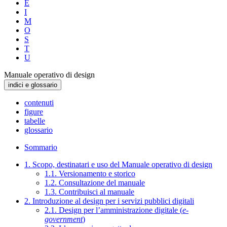
E
I
M
O
S
T
U
Manuale operativo di design
indici e glossario
contenuti
figure
tabelle
glossario
Sommario
1. Scopo, destinatari e uso del Manuale operativo di design
1.1. Versionamento e storico
1.2. Consultazione del manuale
1.3. Contribuisci al manuale
2. Introduzione al design per i servizi pubblici digitali
2.1. Design per l’amministrazione digitale (
e-
government
)