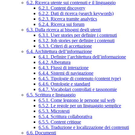
6.2. Ricerca utente sui contenuti e il linguaggio
6.2.1. Content discovery
6.2.2. Dati di ricerca (search keywords)
6.2.3. Ricerca tramite analytics
6.2.4. Ricerca sui forum
6.3. Dalla ricerca ai bisogni degli utenti
6.3.1. User stories per definire i contenuti
6.3.2. Job stories per definire i contenuti
6.3.3. Criteri di accettazione
6.4. Architettura dell’informazione
6.4.1. Definire l’architettura dell’informazione
6.4.2. Alberatura
6.4.3. Flussi di interazione
6.4.4. Sistemi di navigazione
6.4.5. Tipologie di contenuto (content type)
6.4.6. Ontologie e standard
6.4.7. Vocabolari controllati e tassonomie
6.5. Scrittura e linguaggio
6.5.1. Come leggono le persone sul web
6.5.2. Le regole per un linguaggio semplice
6.5.3. Microtesti
6.5.4. Scrittura collaborativa
6.5.5. Content critique
6.5.6. Traduzione e localizzazione dei contenuti
6.6. Documenti