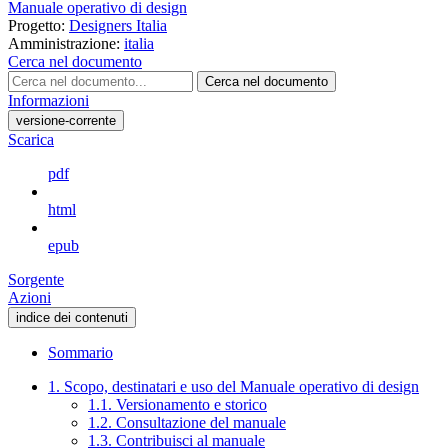
Manuale operativo di design
Progetto:
Designers Italia
Amministrazione:
italia
Cerca nel documento
Cerca nel documento
Informazioni
versione-corrente
Scarica
pdf
html
epub
Sorgente
Azioni
indice dei contenuti
Sommario
1. Scopo, destinatari e uso del Manuale operativo di design
1.1. Versionamento e storico
1.2. Consultazione del manuale
1.3. Contribuisci al manuale