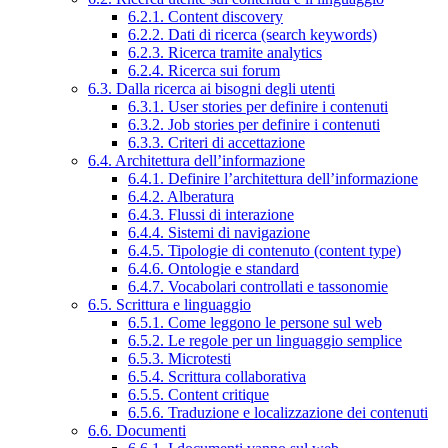
6.2.1. Content discovery
6.2.2. Dati di ricerca (search keywords)
6.2.3. Ricerca tramite analytics
6.2.4. Ricerca sui forum
6.3. Dalla ricerca ai bisogni degli utenti
6.3.1. User stories per definire i contenuti
6.3.2. Job stories per definire i contenuti
6.3.3. Criteri di accettazione
6.4. Architettura dell’informazione
6.4.1. Definire l’architettura dell’informazione
6.4.2. Alberatura
6.4.3. Flussi di interazione
6.4.4. Sistemi di navigazione
6.4.5. Tipologie di contenuto (content type)
6.4.6. Ontologie e standard
6.4.7. Vocabolari controllati e tassonomie
6.5. Scrittura e linguaggio
6.5.1. Come leggono le persone sul web
6.5.2. Le regole per un linguaggio semplice
6.5.3. Microtesti
6.5.4. Scrittura collaborativa
6.5.5. Content critique
6.5.6. Traduzione e localizzazione dei contenuti
6.6. Documenti