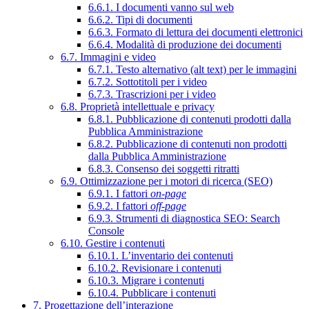
6.6.1. I documenti vanno sul web
6.6.2. Tipi di documenti
6.6.3. Formato di lettura dei documenti elettronici
6.6.4. Modalità di produzione dei documenti
6.7. Immagini e video
6.7.1. Testo alternativo (alt text) per le immagini
6.7.2. Sottotitoli per i video
6.7.3. Trascrizioni per i video
6.8. Proprietà intellettuale e privacy
6.8.1. Pubblicazione di contenuti prodotti dalla
Pubblica Amministrazione
6.8.2. Pubblicazione di contenuti non prodotti
dalla Pubblica Amministrazione
6.8.3. Consenso dei soggetti ritratti
6.9. Ottimizzazione per i motori di ricerca (SEO)
6.9.1. I fattori
on-page
6.9.2. I fattori
off-page
6.9.3. Strumenti di diagnostica SEO: Search
Console
6.10. Gestire i contenuti
6.10.1. L’inventario dei contenuti
6.10.2. Revisionare i contenuti
6.10.3. Migrare i contenuti
6.10.4. Pubblicare i contenuti
7. Progettazione dell’interazione