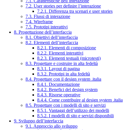
7.1. Caratteristiche dell’interazione
7.2. User stories per definire l’interazione
7.2.1. Differenza tra scenari e user stories
7.3. Flussi di interazione
7.4. Wireframe
7.5. Prototipi interattivi
8. Progettazione dell’interfaccia
8.1. Obiettivi dell’interfaccia
8.2. Elementi dell’interfaccia
8.2.1. Elementi di composizione
8.2.2. Elementi interattivi
8.2.3. Elementi testuali (microtesti)
8.3. Progettare e costruire in alta fedeltà
8.3.1. Layout di pagina
8.3.2. Prototipi in alta fedeltà
8.4. Progettare con il design system .italia
8.4.1. Documentazione
8.4.2. Benefici del design system
8.4.3. Risorse operative
8.4.4. Come contribuire al design system .italia
8.5. Progettare con i modelli di sito e servizi
8.5.1. Vantaggi dell’utilizzo dei modelli
8.5.2. I modelli di sito e servizi disponibili
9. Sviluppo dell’interfaccia
9.1. Approccio allo sviluppo