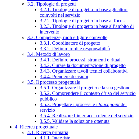
3.2. Tipologie di progetti
3.2.1. Tipologie di progetto in base agli attori
coinvolti nel servizio
3.2.2. Tipologie di progetto in base al focus
3.2.3. Tipologie di progetto in base all’ambito di
intervento
3.3. Competenze, ruoli e figure coinvolte
3.3.1. Coordinatore di progetto
3.3.2. Definire ruoli e responsabilità
3.4. Metodo di lavoro
3.4.1. Definire processi, strumenti e rituali
3.4.2. Curare la documentazione di progetto
3.4.3. Organizzare tavoli tecnici collaborativi
3.4.4. Prendere decisioni
3.5. Il processo progettuale
3.5.1. Organizzare il progetto e la sua gestione
3.5.2. Comprendere il contesto d’uso del servizio
pubblico
3.5.3. Progettare i processi e i
touchpoint
del
servizio
3.5.4. Realizzare l’interfaccia utente del servizio
3.5.5. Validare la soluzione ottenuta
4. Ricerca progettuale
4.1. Ricerca primaria
4.1.1. Interviste