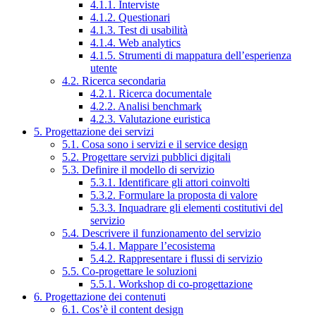
4.1.1. Interviste
4.1.2. Questionari
4.1.3. Test di usabilità
4.1.4. Web analytics
4.1.5. Strumenti di mappatura dell’esperienza
utente
4.2. Ricerca secondaria
4.2.1. Ricerca documentale
4.2.2. Analisi benchmark
4.2.3. Valutazione euristica
5. Progettazione dei servizi
5.1. Cosa sono i servizi e il service design
5.2. Progettare servizi pubblici digitali
5.3. Definire il modello di servizio
5.3.1. Identificare gli attori coinvolti
5.3.2. Formulare la proposta di valore
5.3.3. Inquadrare gli elementi costitutivi del
servizio
5.4. Descrivere il funzionamento del servizio
5.4.1. Mappare l’ecosistema
5.4.2. Rappresentare i flussi di servizio
5.5. Co-progettare le soluzioni
5.5.1. Workshop di co-progettazione
6. Progettazione dei contenuti
6.1. Cos’è il content design