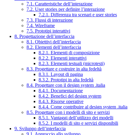
7.1. Caratteristiche dell’interazione
7.2. User stories per definire l’interazione
7.2.1. Differenza tra scenari e user stories
7.3. Flussi di interazione
7.4. Wireframe
7.5. Prototipi interattivi
8. Progettazione dell’interfaccia
8.1. Obiettivi dell’interfaccia
8.2. Elementi dell’interfaccia
8.2.1. Elementi di composizione
8.2.2. Elementi interattivi
8.2.3. Elementi testuali (microtesti)
8.3. Progettare e costruire in alta fedeltà
8.3.1. Layout di pagina
8.3.2. Prototipi in alta fedeltà
8.4. Progettare con il design system .italia
8.4.1. Documentazione
8.4.2. Benefici del design system
8.4.3. Risorse operative
8.4.4. Come contribuire al design system .italia
8.5. Progettare con i modelli di sito e servizi
8.5.1. Vantaggi dell’utilizzo dei modelli
8.5.2. I modelli di sito e servizi disponibili
9. Sviluppo dell’interfaccia
9.1. Approccio allo sviluppo