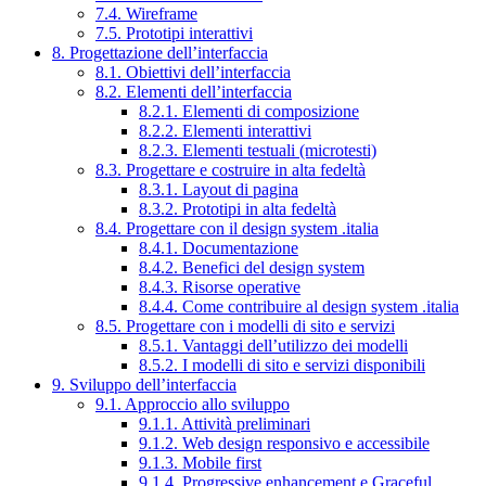
7.4. Wireframe
7.5. Prototipi interattivi
8. Progettazione dell’interfaccia
8.1. Obiettivi dell’interfaccia
8.2. Elementi dell’interfaccia
8.2.1. Elementi di composizione
8.2.2. Elementi interattivi
8.2.3. Elementi testuali (microtesti)
8.3. Progettare e costruire in alta fedeltà
8.3.1. Layout di pagina
8.3.2. Prototipi in alta fedeltà
8.4. Progettare con il design system .italia
8.4.1. Documentazione
8.4.2. Benefici del design system
8.4.3. Risorse operative
8.4.4. Come contribuire al design system .italia
8.5. Progettare con i modelli di sito e servizi
8.5.1. Vantaggi dell’utilizzo dei modelli
8.5.2. I modelli di sito e servizi disponibili
9. Sviluppo dell’interfaccia
9.1. Approccio allo sviluppo
9.1.1. Attività preliminari
9.1.2. Web design responsivo e accessibile
9.1.3. Mobile first
9.1.4. Progressive enhancement e Graceful