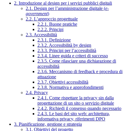
2. Introduzione al design per i servizi pubblici digitali
2.1. Design per l’amministrazione digitale (
e-
government
)
2.2. L’approccio progettuale
2.2.1. Buone pratiche
2.2.2. Principi
2.3. Accessibilità
2.3.1. Definizione
2.3.2. Accessibilità by design
2.3.3. Principi per l’accessibilità
2.3.4. Linee guida e criteri di successo
2.3.5. Come rilasciare una dichiarazione di
accessibilità
2.3.6. Meccanismo di feedback e procedura di
attuazione
2.3.7. Obiettivi accessibilità
2.3.8. Normativa e approfondimenti
2.4. Privacy
2.4.1. Come rispettare la privacy sin dalla
progettazione di un sito o servizio digitale
2.4.2. Richiedi il consenso quando necessario
2.4.3. Le basi del sito web: architettura,
informativa privacy, riferimenti DPO
3. Pianificazione, gestione e strategia
3.1. Obiettivi del progetto