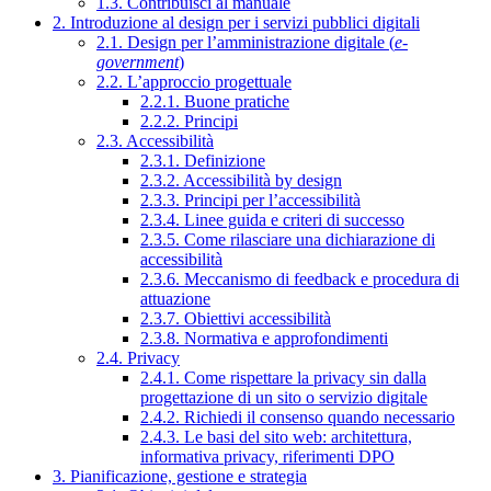
1.3. Contribuisci al manuale
2. Introduzione al design per i servizi pubblici digitali
2.1. Design per l’amministrazione digitale (
e-
government
)
2.2. L’approccio progettuale
2.2.1. Buone pratiche
2.2.2. Principi
2.3. Accessibilità
2.3.1. Definizione
2.3.2. Accessibilità by design
2.3.3. Principi per l’accessibilità
2.3.4. Linee guida e criteri di successo
2.3.5. Come rilasciare una dichiarazione di
accessibilità
2.3.6. Meccanismo di feedback e procedura di
attuazione
2.3.7. Obiettivi accessibilità
2.3.8. Normativa e approfondimenti
2.4. Privacy
2.4.1. Come rispettare la privacy sin dalla
progettazione di un sito o servizio digitale
2.4.2. Richiedi il consenso quando necessario
2.4.3. Le basi del sito web: architettura,
informativa privacy, riferimenti DPO
3. Pianificazione, gestione e strategia