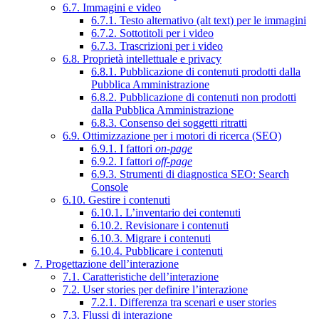
6.7. Immagini e video
6.7.1. Testo alternativo (alt text) per le immagini
6.7.2. Sottotitoli per i video
6.7.3. Trascrizioni per i video
6.8. Proprietà intellettuale e privacy
6.8.1. Pubblicazione di contenuti prodotti dalla
Pubblica Amministrazione
6.8.2. Pubblicazione di contenuti non prodotti
dalla Pubblica Amministrazione
6.8.3. Consenso dei soggetti ritratti
6.9. Ottimizzazione per i motori di ricerca (SEO)
6.9.1. I fattori
on-page
6.9.2. I fattori
off-page
6.9.3. Strumenti di diagnostica SEO: Search
Console
6.10. Gestire i contenuti
6.10.1. L’inventario dei contenuti
6.10.2. Revisionare i contenuti
6.10.3. Migrare i contenuti
6.10.4. Pubblicare i contenuti
7. Progettazione dell’interazione
7.1. Caratteristiche dell’interazione
7.2. User stories per definire l’interazione
7.2.1. Differenza tra scenari e user stories
7.3. Flussi di interazione