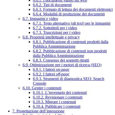
6.6.1. I documenti vanno sul web
6.6.2. Tipi di documenti
6.6.3. Formato di lettura dei documenti elettronici
6.6.4. Modalità di produzione dei documenti
6.7. Immagini e video
6.7.1. Testo alternativo (alt text) per le immagini
6.7.2. Sottotitoli per i video
6.7.3. Trascrizioni per i video
6.8. Proprietà intellettuale e privacy
6.8.1. Pubblicazione di contenuti prodotti dalla
Pubblica Amministrazione
6.8.2. Pubblicazione di contenuti non prodotti
dalla Pubblica Amministrazione
6.8.3. Consenso dei soggetti ritratti
6.9. Ottimizzazione per i motori di ricerca (SEO)
6.9.1. I fattori
on-page
6.9.2. I fattori
off-page
6.9.3. Strumenti di diagnostica SEO: Search
Console
6.10. Gestire i contenuti
6.10.1. L’inventario dei contenuti
6.10.2. Revisionare i contenuti
6.10.3. Migrare i contenuti
6.10.4. Pubblicare i contenuti
7. Progettazione dell’interazione