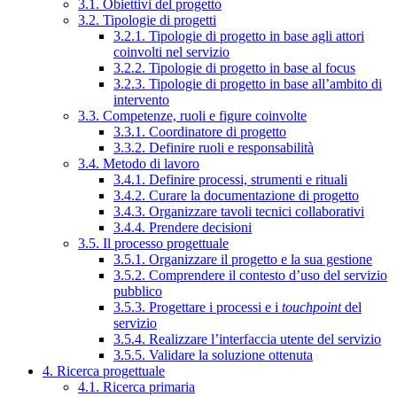
3.1. Obiettivi del progetto
3.2. Tipologie di progetti
3.2.1. Tipologie di progetto in base agli attori
coinvolti nel servizio
3.2.2. Tipologie di progetto in base al focus
3.2.3. Tipologie di progetto in base all’ambito di
intervento
3.3. Competenze, ruoli e figure coinvolte
3.3.1. Coordinatore di progetto
3.3.2. Definire ruoli e responsabilità
3.4. Metodo di lavoro
3.4.1. Definire processi, strumenti e rituali
3.4.2. Curare la documentazione di progetto
3.4.3. Organizzare tavoli tecnici collaborativi
3.4.4. Prendere decisioni
3.5. Il processo progettuale
3.5.1. Organizzare il progetto e la sua gestione
3.5.2. Comprendere il contesto d’uso del servizio
pubblico
3.5.3. Progettare i processi e i
touchpoint
del
servizio
3.5.4. Realizzare l’interfaccia utente del servizio
3.5.5. Validare la soluzione ottenuta
4. Ricerca progettuale
4.1. Ricerca primaria