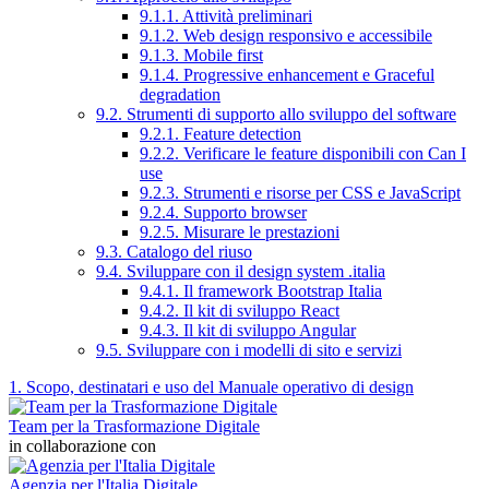
9.1.1. Attività preliminari
9.1.2. Web design responsivo e accessibile
9.1.3. Mobile first
9.1.4. Progressive enhancement e Graceful
degradation
9.2. Strumenti di supporto allo sviluppo del software
9.2.1. Feature detection
9.2.2. Verificare le feature disponibili con Can I
use
9.2.3. Strumenti e risorse per CSS e JavaScript
9.2.4. Supporto browser
9.2.5. Misurare le prestazioni
9.3. Catalogo del riuso
9.4. Sviluppare con il design system .italia
9.4.1. Il framework Bootstrap Italia
9.4.2. Il kit di sviluppo React
9.4.3. Il kit di sviluppo Angular
9.5. Sviluppare con i modelli di sito e servizi
1. Scopo, destinatari e uso del Manuale operativo di design
Team per la Trasformazione Digitale
in collaborazione con
Agenzia per l'Italia Digitale