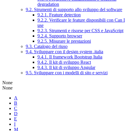
degradation
9.2. Strumenti di supporto allo sviluppo del software
9.2.1. Feature detection
9.2.2. Verificare le feature disponibili con Can I
use
9.2.3. Strumenti e risorse per CSS e JavaScript
9.2.4. Supporto browser
9.2.5. Misurare le prestazioni
9.3. Catalogo del riuso
9.4. Sviluppare con il design system .italia
9.4.1. Il framework Bootstrap Italia
9.4.2. Il kit di sviluppo React
9.4.3. Il kit di sviluppo Angular
9.5. Sviluppare con i modelli di sito e servizi
None
None
A
B
C
D
E
I
M