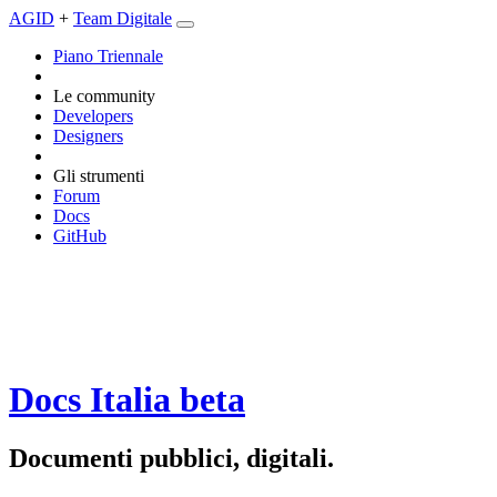
AGID
+
Team Digitale
Piano Triennale
Le community
Developers
Designers
Gli strumenti
Forum
Docs
GitHub
Docs Italia
beta
Documenti pubblici, digitali.