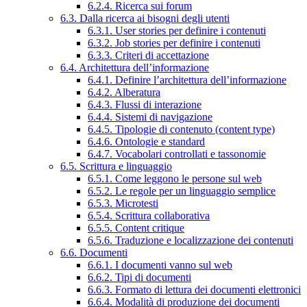
6.2.4. Ricerca sui forum
6.3. Dalla ricerca ai bisogni degli utenti
6.3.1. User stories per definire i contenuti
6.3.2. Job stories per definire i contenuti
6.3.3. Criteri di accettazione
6.4. Architettura dell’informazione
6.4.1. Definire l’architettura dell’informazione
6.4.2. Alberatura
6.4.3. Flussi di interazione
6.4.4. Sistemi di navigazione
6.4.5. Tipologie di contenuto (content type)
6.4.6. Ontologie e standard
6.4.7. Vocabolari controllati e tassonomie
6.5. Scrittura e linguaggio
6.5.1. Come leggono le persone sul web
6.5.2. Le regole per un linguaggio semplice
6.5.3. Microtesti
6.5.4. Scrittura collaborativa
6.5.5. Content critique
6.5.6. Traduzione e localizzazione dei contenuti
6.6. Documenti
6.6.1. I documenti vanno sul web
6.6.2. Tipi di documenti
6.6.3. Formato di lettura dei documenti elettronici
6.6.4. Modalità di produzione dei documenti