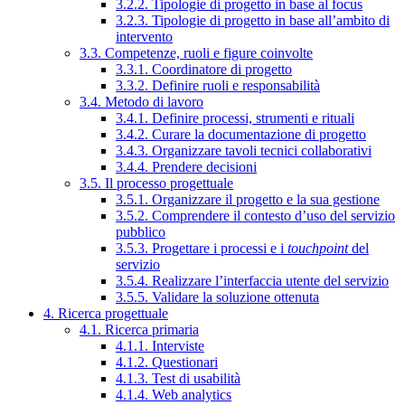
3.2.2. Tipologie di progetto in base al focus
3.2.3. Tipologie di progetto in base all’ambito di
intervento
3.3. Competenze, ruoli e figure coinvolte
3.3.1. Coordinatore di progetto
3.3.2. Definire ruoli e responsabilità
3.4. Metodo di lavoro
3.4.1. Definire processi, strumenti e rituali
3.4.2. Curare la documentazione di progetto
3.4.3. Organizzare tavoli tecnici collaborativi
3.4.4. Prendere decisioni
3.5. Il processo progettuale
3.5.1. Organizzare il progetto e la sua gestione
3.5.2. Comprendere il contesto d’uso del servizio
pubblico
3.5.3. Progettare i processi e i
touchpoint
del
servizio
3.5.4. Realizzare l’interfaccia utente del servizio
3.5.5. Validare la soluzione ottenuta
4. Ricerca progettuale
4.1. Ricerca primaria
4.1.1. Interviste
4.1.2. Questionari
4.1.3. Test di usabilità
4.1.4. Web analytics