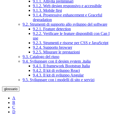
9.1.1. Attività preliminari
9.1.2. Web design responsivo e accessibile
9.1.3. Mobile first
9.1.4. Progressive enhancement e Graceful
degradation
9.2. Strumenti di supporto allo sviluppo del software
9.2.1. Feature detection
9.2.2. Verificare le feature disponibili con Can I
use
9.2.3. Strumenti e risorse per CSS e JavaScript
9.2.4. Supporto browser
9.2.5. Misurare le prestazioni
9.3. Catalogo del riuso
9.4. Sviluppare con il design system .italia
9.4.1. Il framework Bootstrap Italia
9.4.2. Il kit di sviluppo React
9.4.3. Il kit di sviluppo Angular
9.5. Sviluppare con i modelli di sito e servizi
glossario
A
B
C
D