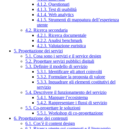
4.1.2. Questionari
4.1.3. Test di usabilità
4.1.4. Web analytics
4.1.5. Strumenti di mappatura dell’esperienza
utente
4.2. Ricerca secondaria
4.2.1. Ricerca documentale
4.2.2. Analisi benchmark
4.2.3. Valutazione euristica
5. Progettazione dei servizi
5.1. Cosa sono i servizi e il service design
5.2. Progettare servizi pubblici digitali
5.3. Definire il modello di servizio
5.3.1. Identificare gli attori coinvolti
5.3.2. Formulare la proposta di valore
5.3.3. Inquadrare gli elementi costitutivi del
servizio
5.4. Descrivere il funzionamento del servizio
5.4.1. Mappare l’ecosistema
5.4.2. Rappresentare i flussi di servizio
5.5. Co-progettare le soluzioni
5.5.1. Workshop di co-progettazione
6. Progettazione dei contenuti
6.1. Cos’è il content design
6.2. Ricerca utente sui contenuti e il linguaggio