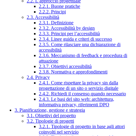
2.2. L’approccio progettuale
2.2.1. Buone pratiche
2.2.2. Principi
2.3. Accessibilità
2.3.1. Definizione
2.3.2. Accessibilità by design
2.3.3. Principi per l’accessibilità
2.3.4. Linee guida e criteri di successo
2.3.5. Come rilasciare una dichiarazione di
accessibilità
2.3.6. Meccanismo di feedback e procedura di
attuazione
2.3.7. Obiettivi accessibilità
2.3.8. Normativa e approfondimenti
2.4. Privacy
2.4.1. Come rispettare la privacy sin dalla
progettazione di un sito o servizio digitale
2.4.2. Richiedi il consenso quando necessario
2.4.3. Le basi del sito web: architettura,
informativa privacy, riferimenti DPO
3. Pianificazione, gestione e strategia
3.1. Obiettivi del progetto
3.2. Tipologie di progetti
3.2.1. Tipologie di progetto in base agli attori
coinvolti nel servizio