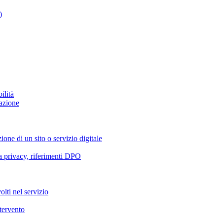
)
ilità
azione
ione di un sito o servizio digitale
va privacy, riferimenti DPO
olti nel servizio
ntervento