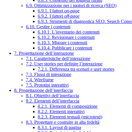
6.8.3. Consenso dei soggetti ritratti
6.9. Ottimizzazione per i motori di ricerca (SEO)
6.9.1. I fattori
on-page
6.9.2. I fattori
off-page
6.9.3. Strumenti di diagnostica SEO: Search Cons
6.10. Gestire i contenuti
6.10.1. L’inventario dei contenuti
6.10.2. Revisionare i contenuti
6.10.3. Migrare i contenuti
6.10.4. Pubblicare i contenuti
7. Progettazione dell’interazione
7.1. Caratteristiche dell’interazione
7.2. User stories per definire l’interazione
7.2.1. Differenza tra scenari e user stories
7.3. Flussi di interazione
7.4. Wireframe
7.5. Prototipi interattivi
8. Progettazione dell’interfaccia
8.1. Obiettivi dell’interfaccia
8.2. Elementi dell’interfaccia
8.2.1. Elementi di composizione
8.2.2. Elementi interattivi
8.2.3. Elementi testuali (microtesti)
8.3. Progettare e costruire in alta fedeltà
8.3.1. Layout di pagina