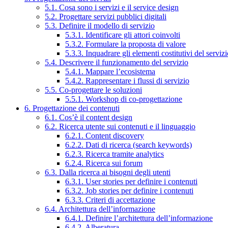
5.1. Cosa sono i servizi e il service design
5.2. Progettare servizi pubblici digitali
5.3. Definire il modello di servizio
5.3.1. Identificare gli attori coinvolti
5.3.2. Formulare la proposta di valore
5.3.3. Inquadrare gli elementi costitutivi del serviz
5.4. Descrivere il funzionamento del servizio
5.4.1. Mappare l’ecosistema
5.4.2. Rappresentare i flussi di servizio
5.5. Co-progettare le soluzioni
5.5.1. Workshop di co-progettazione
6. Progettazione dei contenuti
6.1. Cos’è il content design
6.2. Ricerca utente sui contenuti e il linguaggio
6.2.1. Content discovery
6.2.2. Dati di ricerca (search keywords)
6.2.3. Ricerca tramite analytics
6.2.4. Ricerca sui forum
6.3. Dalla ricerca ai bisogni degli utenti
6.3.1. User stories per definire i contenuti
6.3.2. Job stories per definire i contenuti
6.3.3. Criteri di accettazione
6.4. Architettura dell’informazione
6.4.1. Definire l’architettura dell’informazione
6.4.2. Alberatura