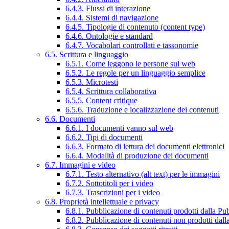
6.4.3. Flussi di interazione
6.4.4. Sistemi di navigazione
6.4.5. Tipologie di contenuto (content type)
6.4.6. Ontologie e standard
6.4.7. Vocabolari controllati e tassonomie
6.5. Scrittura e linguaggio
6.5.1. Come leggono le persone sul web
6.5.2. Le regole per un linguaggio semplice
6.5.3. Microtesti
6.5.4. Scrittura collaborativa
6.5.5. Content critique
6.5.6. Traduzione e localizzazione dei contenuti
6.6. Documenti
6.6.1. I documenti vanno sul web
6.6.2. Tipi di documenti
6.6.3. Formato di lettura dei documenti elettronici
6.6.4. Modalità di produzione dei documenti
6.7. Immagini e video
6.7.1. Testo alternativo (alt text) per le immagini
6.7.2. Sottotitoli per i video
6.7.3. Trascrizioni per i video
6.8. Proprietà intellettuale e privacy
6.8.1. Pubblicazione di contenuti prodotti dalla P
6.8.2. Pubblicazione di contenuti non prodotti dal