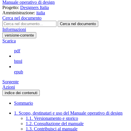
Manuale operativo di design
Progetto:
Designers Italia
Amministrazione:
italia
Cerca nel documento
Cerca nel documento
Informazioni
versione-corrente
Scarica
pdf
html
epub
Sorgente
Azioni
indice dei contenuti
Sommario
1. Scopo, destinatari e uso del Manuale operativo di design
1.1. Versionamento e storico
1.2. Consultazione del manuale
1.3. Contribuisci al manuale