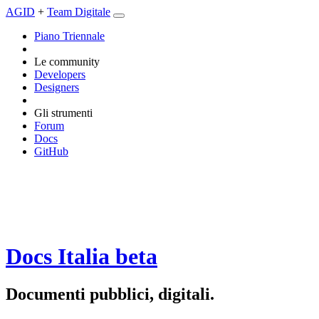
AGID
+
Team Digitale
Piano Triennale
Le community
Developers
Designers
Gli strumenti
Forum
Docs
GitHub
Docs Italia
beta
Documenti pubblici, digitali.