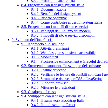
8.3.2. Prototipi in alta fedeltà
8.4. Progettare con il design system .italia
8.4.1. Documentazione
8.4.2. Benefici del design system
8.4.3. Risorse operative
8.4.4. Come contribuire al design system .italia
8.5. Progettare con i modelli di sito e servizi
8.5.1. Vantaggi dell’utilizzo dei modelli
8.5.2. I modelli di sito e servizi disponibili
9. Sviluppo dell’interfaccia
9.1. Approccio allo sviluppo
9.1.1. Attività preliminari
9.1.2. Web design responsivo e accessibile
9.1.3. Mobile first
9.1.4. Progressive enhancement e Graceful degrad
9.2. Strumenti di supporto allo sviluppo del software
9.2.1. Feature detection
9.2.2. Verificare le feature disponibili con Can I us
9.2.3. Strumenti e risorse per CSS e JavaScript
9.2.4. Supporto browser
9.2.5. Misurare le prestazioni
9.3. Catalogo del riuso
9.4. Sviluppare con il design system .italia
9.4.1. Il framework Bootstrap Italia
9.4.2. Il kit di sviluppo React