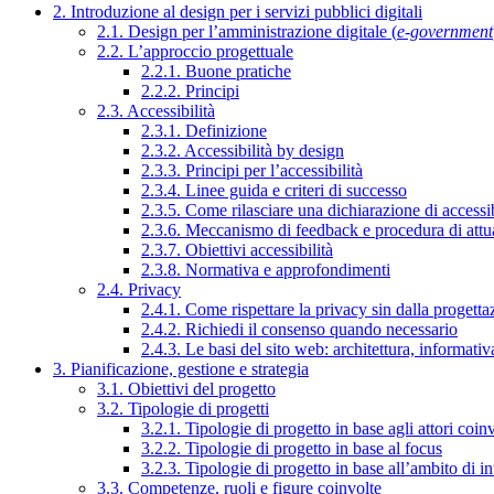
2. Introduzione al design per i servizi pubblici digitali
2.1. Design per l’amministrazione digitale (
e-government
2.2. L’approccio progettuale
2.2.1. Buone pratiche
2.2.2. Principi
2.3. Accessibilità
2.3.1. Definizione
2.3.2. Accessibilità by design
2.3.3. Principi per l’accessibilità
2.3.4. Linee guida e criteri di successo
2.3.5. Come rilasciare una dichiarazione di accessib
2.3.6. Meccanismo di feedback e procedura di attu
2.3.7. Obiettivi accessibilità
2.3.8. Normativa e approfondimenti
2.4. Privacy
2.4.1. Come rispettare la privacy sin dalla progettaz
2.4.2. Richiedi il consenso quando necessario
2.4.3. Le basi del sito web: architettura, informati
3. Pianificazione, gestione e strategia
3.1. Obiettivi del progetto
3.2. Tipologie di progetti
3.2.1. Tipologie di progetto in base agli attori coinv
3.2.2. Tipologie di progetto in base al focus
3.2.3. Tipologie di progetto in base all’ambito di i
3.3. Competenze, ruoli e figure coinvolte