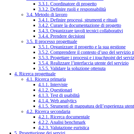
3.3.1. Coordinatore di progetto
3.3.2. Definire ruoli e responsabilità
3.4. Metodo di lavoro
3.4.1. Definire processi, strumenti e rituali
3.4.2. Curare la documentazione di progetto
3.4.3. Organizzare tavoli tecnici collaborativi
3.4.4. Prendere decisioni
3.5. Il processo progettuale
3.5.1. Organizzare il progetto e la sua gestione
3.5.2. Comprendere il contesto d’uso del servizio 
3.5.3. Progettare i processi e i
touchpoint
del servi
3.5.4. Realizzare l’interfaccia utente del servizio
3.5.5. Validare la soluzione ottenuta
4. Ricerca progettuale
4.1. Ricerca primaria
4.1.1. Interviste
4.1.2. Questionari
4.1.3. Test di usabilità
4.1.4. Web analytics
4.1.5. Strumenti di mappatura dell’esperienza uten
4.2. Ricerca secondaria
4.2.1. Ricerca documentale
4.2.2. Analisi benchmark
4.2.3. Valutazione euristica
5. Progettazione dei servizi