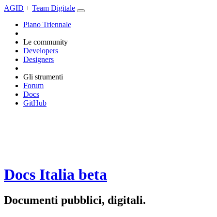
AGID
+
Team Digitale
Piano Triennale
Le community
Developers
Designers
Gli strumenti
Forum
Docs
GitHub
Docs Italia
beta
Documenti pubblici, digitali.