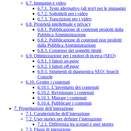
6.7. Immagini e video
6.7.1. Testo alternativo (alt text) per le immagini
6.7.2. Sottotitoli per i video
6.7.3. Trascrizioni per i video
6.8. Proprietà intellettuale e privacy
6.8.1. Pubblicazione di contenuti prodotti dalla
Pubblica Amministrazione
6.8.2. Pubblicazione di contenuti non prodotti
dalla Pubblica Amministrazione
6.8.3. Consenso dei soggetti ritratti
6.9. Ottimizzazione per i motori di ricerca (SEO)
6.9.1. I fattori
on-page
6.9.2. I fattori
off-page
6.9.3. Strumenti di diagnostica SEO: Search
Console
6.10. Gestire i contenuti
6.10.1. L’inventario dei contenuti
6.10.2. Revisionare i contenuti
6.10.3. Migrare i contenuti
6.10.4. Pubblicare i contenuti
7. Progettazione dell’interazione
7.1. Caratteristiche dell’interazione
7.2. User stories per definire l’interazione
7.2.1. Differenza tra scenari e user stories
7.3. Flussi di interazione