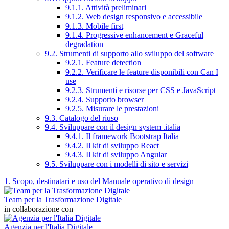
9.1.1. Attività preliminari
9.1.2. Web design responsivo e accessibile
9.1.3. Mobile first
9.1.4. Progressive enhancement e Graceful
degradation
9.2. Strumenti di supporto allo sviluppo del software
9.2.1. Feature detection
9.2.2. Verificare le feature disponibili con Can I
use
9.2.3. Strumenti e risorse per CSS e JavaScript
9.2.4. Supporto browser
9.2.5. Misurare le prestazioni
9.3. Catalogo del riuso
9.4. Sviluppare con il design system .italia
9.4.1. Il framework Bootstrap Italia
9.4.2. Il kit di sviluppo React
9.4.3. Il kit di sviluppo Angular
9.5. Sviluppare con i modelli di sito e servizi
1. Scopo, destinatari e uso del Manuale operativo di design
Team per la Trasformazione Digitale
in collaborazione con
Agenzia per l'Italia Digitale