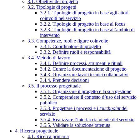
3.1. Obiettivi del progetto
3.2. Tipologie di progetti
3.2.1. Tipologie di progetto in base agli attori
coinvolti nel servizio
3.2.2. Tipologie di progetto in base al focus
3.2.3. Tipologie di progetto in base all’ambito di
intervento
3.3. Competenze, ruoli e figure coinvolte
3.3.1. Coordinatore di progetto
3.3.2. Definire ruoli e responsabilità
3.4. Metodo di lavoro
3.4.1. Definire processi, strumenti e rituali
3.4.2. Curare la documentazione di progetto
3.4.3. Organizzare tavoli tecnici collaborativi
3.4.4. Prendere decisioni
3.5. Il processo progettuale
3.5.1. Organizzare il progetto e la sua gestione
3.5.2. Comprendere il contesto d’uso del servizio
pubblico
3.5.3. Progettare i processi e i
touchpoint
del
servizio
3.5.4. Realizzare l’interfaccia utente del servizio
3.5.5. Validare la soluzione ottenuta
4. Ricerca progettuale
4.1. Ricerca primaria