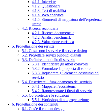
4.1.1. Interviste
4.1.2. Questionari
4.1.3. Test di usabilità
4.1.4. Web analytics
4.1.5. Strumenti di mappatura dell’esperienza
utente
4.2. Ricerca secondaria
4.2.1. Ricerca documentale
4.2.2. Analisi benchmark
4.2.3. Valutazione euristica
5. Progettazione dei servizi
5.1. Cosa sono i servizi e il service design
5.2. Progettare servizi pubblici digitali
5.3. Definire il modello di servizio
5.3.1. Identificare gli attori coinvolti
5.3.2. Formulare la proposta di valore
5.3.3. Inquadrare gli elementi costitutivi del
servizio
5.4. Descrivere il funzionamento del servizio
5.4.1. Mappare l’ecosistema
5.4.2. Rappresentare i flussi di servizio
5.5. Co-progettare le soluzioni
5.5.1. Workshop di co-progettazione
6. Progettazione dei contenuti
6.1. Cos’è il content design