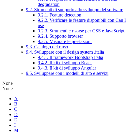
degradation
9.2. Strumenti di supporto allo sviluppo del software
9.2.1. Feature detection
9.2.2. Verificare le feature disponibili con Can I
use
9.2.3. Strumenti e risorse per CSS e JavaScript
9.2.4. Supporto browser
9.2.5. Misurare le prestazioni
9.3. Catalogo del riuso
9.4. Sviluppare con il design system .italia
9.4.1. Il framework Bootstrap Italia
9.4.2. Il kit di sviluppo React
9.4.3. Il kit di sviluppo Angular
9.5. Sviluppare con i modelli di sito e servizi
None
None
A
B
C
D
E
I
M