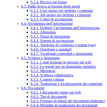
6.2.4. Ricerca sui forum
6.3. Dalla ricerca ai bisogni degli utenti
6.3.1. User stories per definire i contenuti
6.3.2. Job stories per definire i contenuti
6.3.3. Criteri di accettazione
6.4. Architettura dell’informazione
6.4.1. Definire l’architettura dell’informazione
6.4.2. Alberatura
6.4.3. Flussi di interazione
6.4.4. Sistemi di navigazione
6.4.5. Tipologie di contenuto (content type)
6.4.6. Ontologie e standard
6.4.7. Vocabolari controllati e tassonomie
6.5. Scrittura e linguaggio
6.5.1. Come leggono le persone sul web
6.5.2. Le regole per un linguaggio semplice
6.5.3. Microtesti
6.5.4. Scrittura collaborativa
6.5.5. Content critique
6.5.6. Traduzione e localizzazione dei contenuti
6.6. Documenti
6.6.1. I documenti vanno sul web
6.6.2. Tipi di documenti
6.6.3. Formato di lettura dei documenti elettronici
6.6.4. Modalità di produzione dei documenti