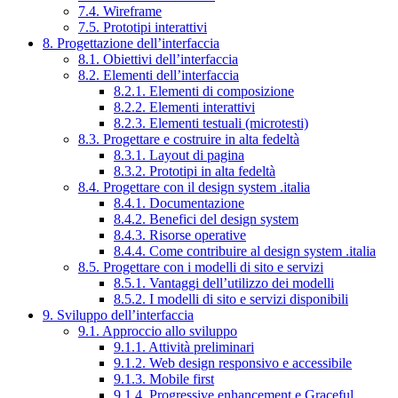
7.4. Wireframe
7.5. Prototipi interattivi
8. Progettazione dell’interfaccia
8.1. Obiettivi dell’interfaccia
8.2. Elementi dell’interfaccia
8.2.1. Elementi di composizione
8.2.2. Elementi interattivi
8.2.3. Elementi testuali (microtesti)
8.3. Progettare e costruire in alta fedeltà
8.3.1. Layout di pagina
8.3.2. Prototipi in alta fedeltà
8.4. Progettare con il design system .italia
8.4.1. Documentazione
8.4.2. Benefici del design system
8.4.3. Risorse operative
8.4.4. Come contribuire al design system .italia
8.5. Progettare con i modelli di sito e servizi
8.5.1. Vantaggi dell’utilizzo dei modelli
8.5.2. I modelli di sito e servizi disponibili
9. Sviluppo dell’interfaccia
9.1. Approccio allo sviluppo
9.1.1. Attività preliminari
9.1.2. Web design responsivo e accessibile
9.1.3. Mobile first
9.1.4. Progressive enhancement e Graceful