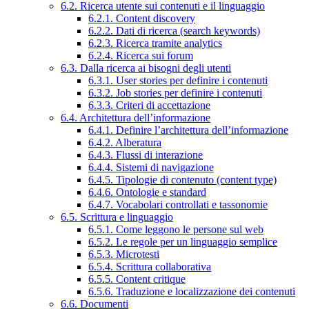
6.2. Ricerca utente sui contenuti e il linguaggio
6.2.1. Content discovery
6.2.2. Dati di ricerca (search keywords)
6.2.3. Ricerca tramite analytics
6.2.4. Ricerca sui forum
6.3. Dalla ricerca ai bisogni degli utenti
6.3.1. User stories per definire i contenuti
6.3.2. Job stories per definire i contenuti
6.3.3. Criteri di accettazione
6.4. Architettura dell’informazione
6.4.1. Definire l’architettura dell’informazione
6.4.2. Alberatura
6.4.3. Flussi di interazione
6.4.4. Sistemi di navigazione
6.4.5. Tipologie di contenuto (content type)
6.4.6. Ontologie e standard
6.4.7. Vocabolari controllati e tassonomie
6.5. Scrittura e linguaggio
6.5.1. Come leggono le persone sul web
6.5.2. Le regole per un linguaggio semplice
6.5.3. Microtesti
6.5.4. Scrittura collaborativa
6.5.5. Content critique
6.5.6. Traduzione e localizzazione dei contenuti
6.6. Documenti