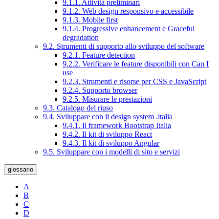
9.1.1. Attività preliminari
9.1.2. Web design responsivo e accessibile
9.1.3. Mobile first
9.1.4. Progressive enhancement e Graceful
degradation
9.2. Strumenti di supporto allo sviluppo del software
9.2.1. Feature detection
9.2.2. Verificare le feature disponibili con Can I
use
9.2.3. Strumenti e risorse per CSS e JavaScript
9.2.4. Supporto browser
9.2.5. Misurare le prestazioni
9.3. Catalogo del riuso
9.4. Sviluppare con il design system .italia
9.4.1. Il framework Bootstrap Italia
9.4.2. Il kit di sviluppo React
9.4.3. Il kit di sviluppo Angular
9.5. Sviluppare con i modelli di sito e servizi
glossario
A
B
C
D