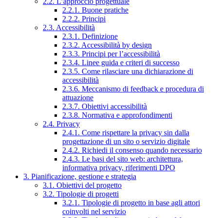
2.2. L’approccio progettuale
2.2.1. Buone pratiche
2.2.2. Principi
2.3. Accessibilità
2.3.1. Definizione
2.3.2. Accessibilità by design
2.3.3. Principi per l’accessibilità
2.3.4. Linee guida e criteri di successo
2.3.5. Come rilasciare una dichiarazione di
accessibilità
2.3.6. Meccanismo di feedback e procedura di
attuazione
2.3.7. Obiettivi accessibilità
2.3.8. Normativa e approfondimenti
2.4. Privacy
2.4.1. Come rispettare la privacy sin dalla
progettazione di un sito o servizio digitale
2.4.2. Richiedi il consenso quando necessario
2.4.3. Le basi del sito web: architettura,
informativa privacy, riferimenti DPO
3. Pianificazione, gestione e strategia
3.1. Obiettivi del progetto
3.2. Tipologie di progetti
3.2.1. Tipologie di progetto in base agli attori
coinvolti nel servizio