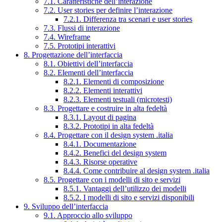
7.1. Caratteristiche dell’interazione
7.2. User stories per definire l’interazione
7.2.1. Differenza tra scenari e user stories
7.3. Flussi di interazione
7.4. Wireframe
7.5. Prototipi interattivi
8. Progettazione dell’interfaccia
8.1. Obiettivi dell’interfaccia
8.2. Elementi dell’interfaccia
8.2.1. Elementi di composizione
8.2.2. Elementi interattivi
8.2.3. Elementi testuali (microtesti)
8.3. Progettare e costruire in alta fedeltà
8.3.1. Layout di pagina
8.3.2. Prototipi in alta fedeltà
8.4. Progettare con il design system .italia
8.4.1. Documentazione
8.4.2. Benefici del design system
8.4.3. Risorse operative
8.4.4. Come contribuire al design system .italia
8.5. Progettare con i modelli di sito e servizi
8.5.1. Vantaggi dell’utilizzo dei modelli
8.5.2. I modelli di sito e servizi disponibili
9. Sviluppo dell’interfaccia
9.1. Approccio allo sviluppo