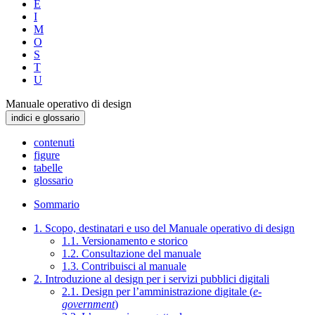
E
I
M
O
S
T
U
Manuale operativo di design
indici e glossario
contenuti
figure
tabelle
glossario
Sommario
1. Scopo, destinatari e uso del Manuale operativo di design
1.1. Versionamento e storico
1.2. Consultazione del manuale
1.3. Contribuisci al manuale
2. Introduzione al design per i servizi pubblici digitali
2.1. Design per l’amministrazione digitale (
e-
government
)