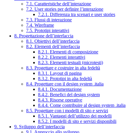
7.1. Caratteristiche dell’interazione
7.2. User stories per definire l’interazione
7.2.1. Differenza tra scenari e user stories
7.3. Flussi di interazione
7.4. Wireframe
7.5. Prototipi interattivi
8. Progettazione dell’interfaccia
8.1. Obiettivi dell’interfaccia
8.2. Elementi dell’interfaccia
8.2.1. Elementi di composizione
8.2.2. Elementi interattivi
8.2.3. Elementi testuali (microtesti)
8.3. Progettare e costruire in alta fedeltà
8.3.1. Layout di pagina
8.3.2. Prototipi in alta fedeltà
8.4. Progettare con il design system .italia
8.4.1. Documentazione
8.4.2. Benefici del design system
8.4.3. Risorse operative
8.4.4. Come contribuire al design system .italia
8.5. Progettare con i modelli di sito e servizi
8.5.1. Vantaggi dell’utilizzo dei modelli
8.5.2. I modelli di sito e servizi disponibili
9. Sviluppo dell’interfaccia
9.1. Approccio allo sviluppo