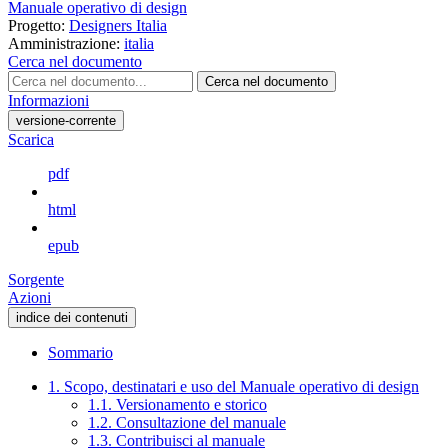
Manuale operativo di design
Progetto:
Designers Italia
Amministrazione:
italia
Cerca nel documento
Cerca nel documento
Informazioni
versione-corrente
Scarica
pdf
html
epub
Sorgente
Azioni
indice dei contenuti
Sommario
1. Scopo, destinatari e uso del Manuale operativo di design
1.1. Versionamento e storico
1.2. Consultazione del manuale
1.3. Contribuisci al manuale