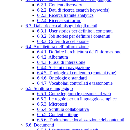
6.2.1. Content discovery
6.2.2. Dati di ricerca (search keywords)
6.2.3. Ricerca tramite analytics
6.2.4. Ricerca sui forum
6.3. Dalla ricerca ai bisogni degli utenti
6.3.1. User stories per definire i contenuti
6.3.2. Job stories per definire i contenuti
6.3.3. Criteri di accettazione
6.4. Architettura dell’informazione
6.4.1. Definire l’architettura dell’informazione
6.4.2. Alberatura
6.4.3. Flussi di interazione
6.4.4. Sistemi di navigazione
6.4.5. Tipologie di contenuto (content type)
6.4.6. Ontologie e standard
6.4.7. Vocabolari controllati e tassonomie
6.5. Scrittura e linguaggio
6.5.1. Come leggono le persone sul web
6.5.2. Le regole per un linguaggio semplice
6.5.3. Microtesti
6.5.4. Scrittura collaborativa
6.5.5. Content critique
6.5.6. Traduzione e localizzazione dei contenuti
6.6. Documenti