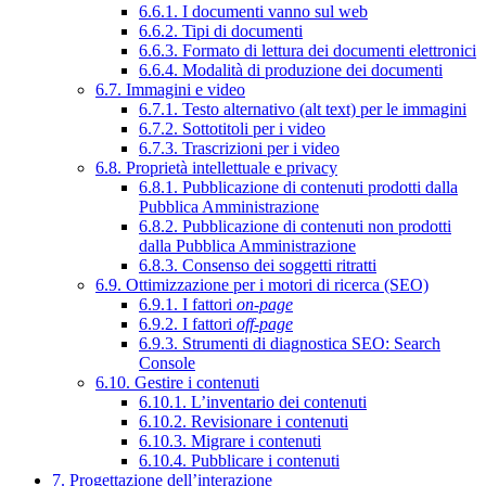
6.6.1. I documenti vanno sul web
6.6.2. Tipi di documenti
6.6.3. Formato di lettura dei documenti elettronici
6.6.4. Modalità di produzione dei documenti
6.7. Immagini e video
6.7.1. Testo alternativo (alt text) per le immagini
6.7.2. Sottotitoli per i video
6.7.3. Trascrizioni per i video
6.8. Proprietà intellettuale e privacy
6.8.1. Pubblicazione di contenuti prodotti dalla
Pubblica Amministrazione
6.8.2. Pubblicazione di contenuti non prodotti
dalla Pubblica Amministrazione
6.8.3. Consenso dei soggetti ritratti
6.9. Ottimizzazione per i motori di ricerca (SEO)
6.9.1. I fattori
on-page
6.9.2. I fattori
off-page
6.9.3. Strumenti di diagnostica SEO: Search
Console
6.10. Gestire i contenuti
6.10.1. L’inventario dei contenuti
6.10.2. Revisionare i contenuti
6.10.3. Migrare i contenuti
6.10.4. Pubblicare i contenuti
7. Progettazione dell’interazione