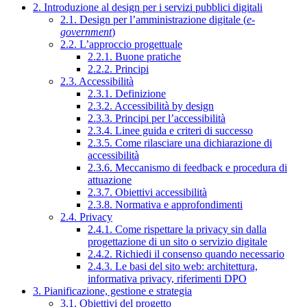
2. Introduzione al design per i servizi pubblici digitali
2.1. Design per l’amministrazione digitale (
e-
government
)
2.2. L’approccio progettuale
2.2.1. Buone pratiche
2.2.2. Principi
2.3. Accessibilità
2.3.1. Definizione
2.3.2. Accessibilità by design
2.3.3. Principi per l’accessibilità
2.3.4. Linee guida e criteri di successo
2.3.5. Come rilasciare una dichiarazione di
accessibilità
2.3.6. Meccanismo di feedback e procedura di
attuazione
2.3.7. Obiettivi accessibilità
2.3.8. Normativa e approfondimenti
2.4. Privacy
2.4.1. Come rispettare la privacy sin dalla
progettazione di un sito o servizio digitale
2.4.2. Richiedi il consenso quando necessario
2.4.3. Le basi del sito web: architettura,
informativa privacy, riferimenti DPO
3. Pianificazione, gestione e strategia
3.1. Obiettivi del progetto