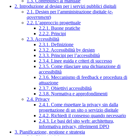
1.3. Contribuisci al manuale
2. Introduzione al design per i servizi pubblici digitali
2.1. Design per l’amministrazione digitale (
e-
government
)
2.2. L’approccio progettuale
2.2.1. Buone pratiche
2.2.2. Principi
2.3. Accessibilità
2.3.1. Definizione
2.3.2. Accessibilità by design
2.3.3. Principi per l’accessibilità
2.3.4. Linee guida e criteri di successo
2.3.5. Come rilasciare una dichiarazione di
accessibilità
2.3.6. Meccanismo di feedback e procedura di
attuazione
2.3.7. Obiettivi accessibilità
2.3.8. Normativa e approfondimenti
2.4. Privacy
2.4.1. Come rispettare la privacy sin dalla
progettazione di un sito o servizio digitale
2.4.2. Richiedi il consenso quando necessario
2.4.3. Le basi del sito web: architettura,
informativa privacy, riferimenti DPO
3. Pianificazione, gestione e strategia