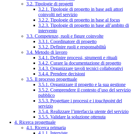
3.2. Tipologie di progetti
3.2.1. Tipologie di progetto in base agli attori
coinvolti nel servizio
3.2.2. Tipologie di progetto in base al focus
3.2.3. Tipologie di progetto in base all’ambito di
intervento
3.3. Competenze, ruoli e figure coinvolte
3.3.1. Coordinatore di progetto
3.3.2. Definire ruoli e responsabilità
3.4. Metodo di lavoro
3.4.1. Definire processi, strumenti e rituali
3.4.2. Curare la documentazione di progetto
3.4.3. Organizzare tavoli tecnici collaborativi
3.4.4. Prendere decisioni
3.5. Il processo progettuale
3.5.1. Organizzare il progetto e la sua gestione
3.5.2. Comprendere il contesto d’uso del servizio
pubblico
3.5.3. Progettare i processi e i
touchpoint
del
servizio
3.5.4. Realizzare l’interfaccia utente del servizio
3.5.5. Validare la soluzione ottenuta
4. Ricerca progettuale
4.1. Ricerca primaria
4.1.1. Interviste