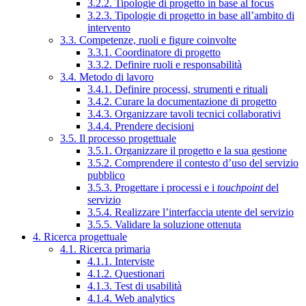
3.2.2. Tipologie di progetto in base al focus
3.2.3. Tipologie di progetto in base all’ambito di
intervento
3.3. Competenze, ruoli e figure coinvolte
3.3.1. Coordinatore di progetto
3.3.2. Definire ruoli e responsabilità
3.4. Metodo di lavoro
3.4.1. Definire processi, strumenti e rituali
3.4.2. Curare la documentazione di progetto
3.4.3. Organizzare tavoli tecnici collaborativi
3.4.4. Prendere decisioni
3.5. Il processo progettuale
3.5.1. Organizzare il progetto e la sua gestione
3.5.2. Comprendere il contesto d’uso del servizio
pubblico
3.5.3. Progettare i processi e i
touchpoint
del
servizio
3.5.4. Realizzare l’interfaccia utente del servizio
3.5.5. Validare la soluzione ottenuta
4. Ricerca progettuale
4.1. Ricerca primaria
4.1.1. Interviste
4.1.2. Questionari
4.1.3. Test di usabilità
4.1.4. Web analytics