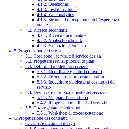
4.1.2. Questionari
4.1.3. Test di usabilità
4.1.4. Web analytics
4.1.5. Strumenti di mappatura dell’esperienza
utente
4.2. Ricerca secondaria
4.2.1. Ricerca documentale
4.2.2. Analisi benchmark
4.2.3. Valutazione euristica
5. Progettazione dei servizi
5.1. Cosa sono i servizi e il service design
5.2. Progettare servizi pubblici digitali
5.3. Definire il modello di servizio
5.3.1. Identificare gli attori coinvolti
5.3.2. Formulare la proposta di valore
5.3.3. Inquadrare gli elementi costitutivi del
servizio
5.4. Descrivere il funzionamento del servizio
5.4.1. Mappare l’ecosistema
5.4.2. Rappresentare i flussi di servizio
5.5. Co-progettare le soluzioni
5.5.1. Workshop di co-progettazione
6. Progettazione dei contenuti
6.1. Cos’è il content design
6.2. Ricerca utente sui contenuti e il linguaggio