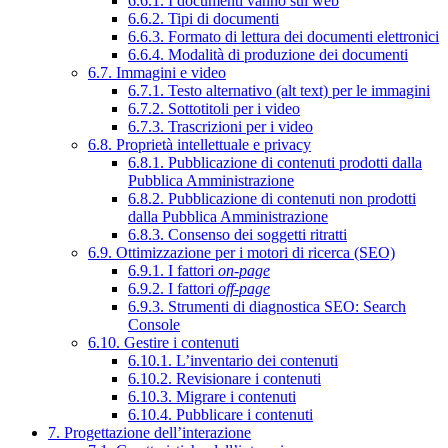
6.6.1. I documenti vanno sul web
6.6.2. Tipi di documenti
6.6.3. Formato di lettura dei documenti elettronici
6.6.4. Modalità di produzione dei documenti
6.7. Immagini e video
6.7.1. Testo alternativo (alt text) per le immagini
6.7.2. Sottotitoli per i video
6.7.3. Trascrizioni per i video
6.8. Proprietà intellettuale e privacy
6.8.1. Pubblicazione di contenuti prodotti dalla
Pubblica Amministrazione
6.8.2. Pubblicazione di contenuti non prodotti
dalla Pubblica Amministrazione
6.8.3. Consenso dei soggetti ritratti
6.9. Ottimizzazione per i motori di ricerca (SEO)
6.9.1. I fattori
on-page
6.9.2. I fattori
off-page
6.9.3. Strumenti di diagnostica SEO: Search
Console
6.10. Gestire i contenuti
6.10.1. L’inventario dei contenuti
6.10.2. Revisionare i contenuti
6.10.3. Migrare i contenuti
6.10.4. Pubblicare i contenuti
7. Progettazione dell’interazione