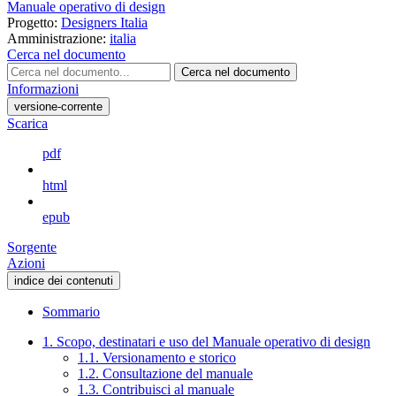
Manuale operativo di design
Progetto:
Designers Italia
Amministrazione:
italia
Cerca nel documento
Cerca nel documento
Informazioni
versione-corrente
Scarica
pdf
html
epub
Sorgente
Azioni
indice dei contenuti
Sommario
1. Scopo, destinatari e uso del Manuale operativo di design
1.1. Versionamento e storico
1.2. Consultazione del manuale
1.3. Contribuisci al manuale