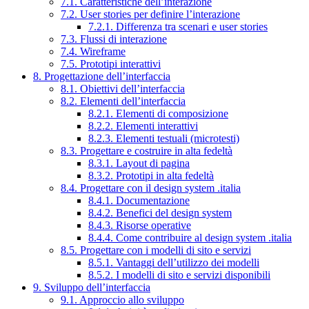
7.1. Caratteristiche dell’interazione
7.2. User stories per definire l’interazione
7.2.1. Differenza tra scenari e user stories
7.3. Flussi di interazione
7.4. Wireframe
7.5. Prototipi interattivi
8. Progettazione dell’interfaccia
8.1. Obiettivi dell’interfaccia
8.2. Elementi dell’interfaccia
8.2.1. Elementi di composizione
8.2.2. Elementi interattivi
8.2.3. Elementi testuali (microtesti)
8.3. Progettare e costruire in alta fedeltà
8.3.1. Layout di pagina
8.3.2. Prototipi in alta fedeltà
8.4. Progettare con il design system .italia
8.4.1. Documentazione
8.4.2. Benefici del design system
8.4.3. Risorse operative
8.4.4. Come contribuire al design system .italia
8.5. Progettare con i modelli di sito e servizi
8.5.1. Vantaggi dell’utilizzo dei modelli
8.5.2. I modelli di sito e servizi disponibili
9. Sviluppo dell’interfaccia
9.1. Approccio allo sviluppo