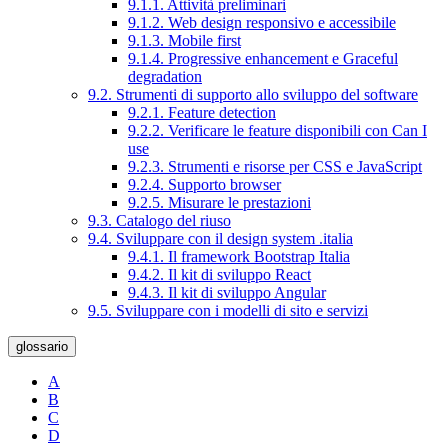
9.1.1. Attività preliminari
9.1.2. Web design responsivo e accessibile
9.1.3. Mobile first
9.1.4. Progressive enhancement e Graceful
degradation
9.2. Strumenti di supporto allo sviluppo del software
9.2.1. Feature detection
9.2.2. Verificare le feature disponibili con Can I
use
9.2.3. Strumenti e risorse per CSS e JavaScript
9.2.4. Supporto browser
9.2.5. Misurare le prestazioni
9.3. Catalogo del riuso
9.4. Sviluppare con il design system .italia
9.4.1. Il framework Bootstrap Italia
9.4.2. Il kit di sviluppo React
9.4.3. Il kit di sviluppo Angular
9.5. Sviluppare con i modelli di sito e servizi
glossario
A
B
C
D