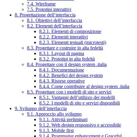
7.4. Wireframe
7.5. Prototipi interattivi
8. Progettazione dell’interfaccia
8.1. Obiettivi dell’interfaccia
8.2. Elementi dell’interfaccia
8.2.1. Elementi di composizione
8.2.2. Elementi interattivi
8.2.3. Elementi testuali (microtesti)
8.3. Progettare e costruire in alta fedeltà
8.3.1. Layout di pagina
8.3.2. Prototipi in alta fedeltà
8.4. Progettare con il design system .italia
8.4.1. Documentazione
8.4.2. Benefici del design system
8.4.3. Risorse operative
8.4.4. Come contribuire al design system .italia
8.5. Progettare con i modelli di sito e servizi
8.5.1. Vantaggi dell’utilizzo dei modelli
8.5.2. I modelli di sito e servizi disponibili
9. Sviluppo dell’interfaccia
9.1. Approccio allo sviluppo
9.1.1. Attività preliminari
9.1.2. Web design responsivo e accessibile
9.1.3. Mobile first
9.1.4. Progressive enhancement e Graceful