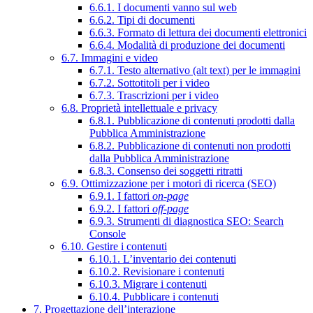
6.6.1. I documenti vanno sul web
6.6.2. Tipi di documenti
6.6.3. Formato di lettura dei documenti elettronici
6.6.4. Modalità di produzione dei documenti
6.7. Immagini e video
6.7.1. Testo alternativo (alt text) per le immagini
6.7.2. Sottotitoli per i video
6.7.3. Trascrizioni per i video
6.8. Proprietà intellettuale e privacy
6.8.1. Pubblicazione di contenuti prodotti dalla
Pubblica Amministrazione
6.8.2. Pubblicazione di contenuti non prodotti
dalla Pubblica Amministrazione
6.8.3. Consenso dei soggetti ritratti
6.9. Ottimizzazione per i motori di ricerca (SEO)
6.9.1. I fattori
on-page
6.9.2. I fattori
off-page
6.9.3. Strumenti di diagnostica SEO: Search
Console
6.10. Gestire i contenuti
6.10.1. L’inventario dei contenuti
6.10.2. Revisionare i contenuti
6.10.3. Migrare i contenuti
6.10.4. Pubblicare i contenuti
7. Progettazione dell’interazione