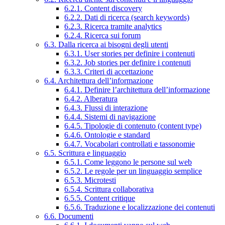
6.2.1. Content discovery
6.2.2. Dati di ricerca (search keywords)
6.2.3. Ricerca tramite analytics
6.2.4. Ricerca sui forum
6.3. Dalla ricerca ai bisogni degli utenti
6.3.1. User stories per definire i contenuti
6.3.2. Job stories per definire i contenuti
6.3.3. Criteri di accettazione
6.4. Architettura dell’informazione
6.4.1. Definire l’architettura dell’informazione
6.4.2. Alberatura
6.4.3. Flussi di interazione
6.4.4. Sistemi di navigazione
6.4.5. Tipologie di contenuto (content type)
6.4.6. Ontologie e standard
6.4.7. Vocabolari controllati e tassonomie
6.5. Scrittura e linguaggio
6.5.1. Come leggono le persone sul web
6.5.2. Le regole per un linguaggio semplice
6.5.3. Microtesti
6.5.4. Scrittura collaborativa
6.5.5. Content critique
6.5.6. Traduzione e localizzazione dei contenuti
6.6. Documenti