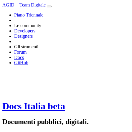
AGID
+
Team Digitale
Piano Triennale
Le community
Developers
Designers
Gli strumenti
Forum
Docs
GitHub
Docs Italia
beta
Documenti pubblici, digitali.