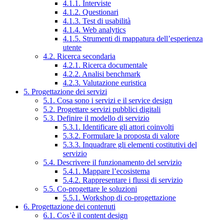
4.1.1. Interviste
4.1.2. Questionari
4.1.3. Test di usabilità
4.1.4. Web analytics
4.1.5. Strumenti di mappatura dell’esperienza
utente
4.2. Ricerca secondaria
4.2.1. Ricerca documentale
4.2.2. Analisi benchmark
4.2.3. Valutazione euristica
5. Progettazione dei servizi
5.1. Cosa sono i servizi e il service design
5.2. Progettare servizi pubblici digitali
5.3. Definire il modello di servizio
5.3.1. Identificare gli attori coinvolti
5.3.2. Formulare la proposta di valore
5.3.3. Inquadrare gli elementi costitutivi del
servizio
5.4. Descrivere il funzionamento del servizio
5.4.1. Mappare l’ecosistema
5.4.2. Rappresentare i flussi di servizio
5.5. Co-progettare le soluzioni
5.5.1. Workshop di co-progettazione
6. Progettazione dei contenuti
6.1. Cos’è il content design