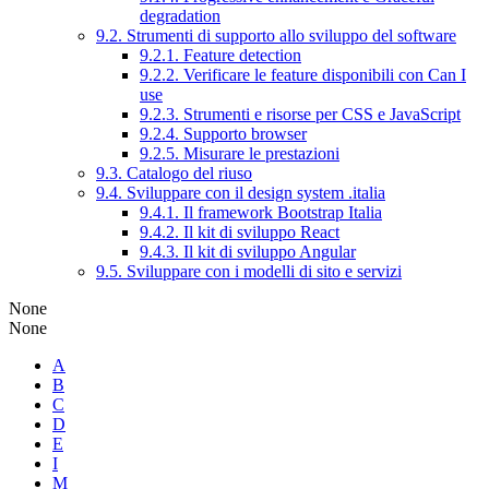
degradation
9.2. Strumenti di supporto allo sviluppo del software
9.2.1. Feature detection
9.2.2. Verificare le feature disponibili con Can I
use
9.2.3. Strumenti e risorse per CSS e JavaScript
9.2.4. Supporto browser
9.2.5. Misurare le prestazioni
9.3. Catalogo del riuso
9.4. Sviluppare con il design system .italia
9.4.1. Il framework Bootstrap Italia
9.4.2. Il kit di sviluppo React
9.4.3. Il kit di sviluppo Angular
9.5. Sviluppare con i modelli di sito e servizi
None
None
A
B
C
D
E
I
M