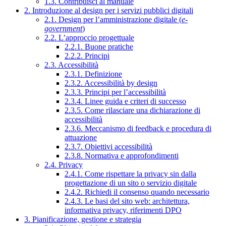
1.3. Contribuisci al manuale
2. Introduzione al design per i servizi pubblici digitali
2.1. Design per l’amministrazione digitale (
e-
government
)
2.2. L’approccio progettuale
2.2.1. Buone pratiche
2.2.2. Principi
2.3. Accessibilità
2.3.1. Definizione
2.3.2. Accessibilità by design
2.3.3. Principi per l’accessibilità
2.3.4. Linee guida e criteri di successo
2.3.5. Come rilasciare una dichiarazione di
accessibilità
2.3.6. Meccanismo di feedback e procedura di
attuazione
2.3.7. Obiettivi accessibilità
2.3.8. Normativa e approfondimenti
2.4. Privacy
2.4.1. Come rispettare la privacy sin dalla
progettazione di un sito o servizio digitale
2.4.2. Richiedi il consenso quando necessario
2.4.3. Le basi del sito web: architettura,
informativa privacy, riferimenti DPO
3. Pianificazione, gestione e strategia