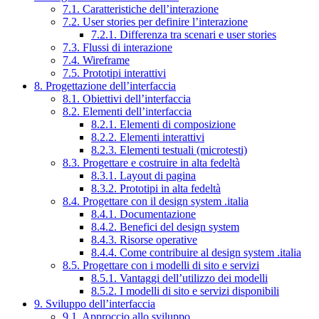
7.1. Caratteristiche dell’interazione
7.2. User stories per definire l’interazione
7.2.1. Differenza tra scenari e user stories
7.3. Flussi di interazione
7.4. Wireframe
7.5. Prototipi interattivi
8. Progettazione dell’interfaccia
8.1. Obiettivi dell’interfaccia
8.2. Elementi dell’interfaccia
8.2.1. Elementi di composizione
8.2.2. Elementi interattivi
8.2.3. Elementi testuali (microtesti)
8.3. Progettare e costruire in alta fedeltà
8.3.1. Layout di pagina
8.3.2. Prototipi in alta fedeltà
8.4. Progettare con il design system .italia
8.4.1. Documentazione
8.4.2. Benefici del design system
8.4.3. Risorse operative
8.4.4. Come contribuire al design system .italia
8.5. Progettare con i modelli di sito e servizi
8.5.1. Vantaggi dell’utilizzo dei modelli
8.5.2. I modelli di sito e servizi disponibili
9. Sviluppo dell’interfaccia
9.1. Approccio allo sviluppo