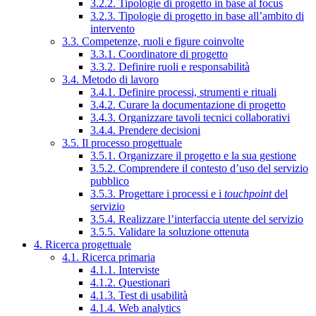
3.2.2. Tipologie di progetto in base al focus
3.2.3. Tipologie di progetto in base all’ambito di
intervento
3.3. Competenze, ruoli e figure coinvolte
3.3.1. Coordinatore di progetto
3.3.2. Definire ruoli e responsabilità
3.4. Metodo di lavoro
3.4.1. Definire processi, strumenti e rituali
3.4.2. Curare la documentazione di progetto
3.4.3. Organizzare tavoli tecnici collaborativi
3.4.4. Prendere decisioni
3.5. Il processo progettuale
3.5.1. Organizzare il progetto e la sua gestione
3.5.2. Comprendere il contesto d’uso del servizio
pubblico
3.5.3. Progettare i processi e i
touchpoint
del
servizio
3.5.4. Realizzare l’interfaccia utente del servizio
3.5.5. Validare la soluzione ottenuta
4. Ricerca progettuale
4.1. Ricerca primaria
4.1.1. Interviste
4.1.2. Questionari
4.1.3. Test di usabilità
4.1.4. Web analytics