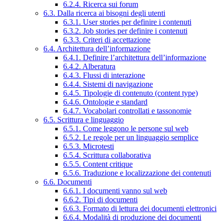
6.2.4. Ricerca sui forum
6.3. Dalla ricerca ai bisogni degli utenti
6.3.1. User stories per definire i contenuti
6.3.2. Job stories per definire i contenuti
6.3.3. Criteri di accettazione
6.4. Architettura dell’informazione
6.4.1. Definire l’architettura dell’informazione
6.4.2. Alberatura
6.4.3. Flussi di interazione
6.4.4. Sistemi di navigazione
6.4.5. Tipologie di contenuto (content type)
6.4.6. Ontologie e standard
6.4.7. Vocabolari controllati e tassonomie
6.5. Scrittura e linguaggio
6.5.1. Come leggono le persone sul web
6.5.2. Le regole per un linguaggio semplice
6.5.3. Microtesti
6.5.4. Scrittura collaborativa
6.5.5. Content critique
6.5.6. Traduzione e localizzazione dei contenuti
6.6. Documenti
6.6.1. I documenti vanno sul web
6.6.2. Tipi di documenti
6.6.3. Formato di lettura dei documenti elettronici
6.6.4. Modalità di produzione dei documenti