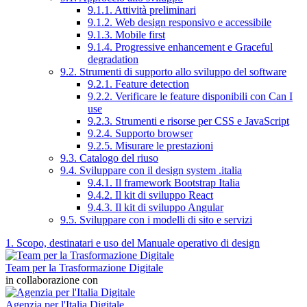
9.1.1. Attività preliminari
9.1.2. Web design responsivo e accessibile
9.1.3. Mobile first
9.1.4. Progressive enhancement e Graceful
degradation
9.2. Strumenti di supporto allo sviluppo del software
9.2.1. Feature detection
9.2.2. Verificare le feature disponibili con Can I
use
9.2.3. Strumenti e risorse per CSS e JavaScript
9.2.4. Supporto browser
9.2.5. Misurare le prestazioni
9.3. Catalogo del riuso
9.4. Sviluppare con il design system .italia
9.4.1. Il framework Bootstrap Italia
9.4.2. Il kit di sviluppo React
9.4.3. Il kit di sviluppo Angular
9.5. Sviluppare con i modelli di sito e servizi
1. Scopo, destinatari e uso del Manuale operativo di design
Team per la Trasformazione Digitale
in collaborazione con
Agenzia per l'Italia Digitale