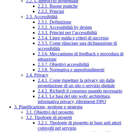
2.2. L’approccio progettuale
2.2.1. Buone pratiche
2.2.2. Principi
2.3. Accessibilità
2.3.1. Definizione
2.3.2. Accessibilità by design
2.3.3. Principi per l’accessibilità
2.3.4. Linee guida e criteri di successo
2.3.5. Come rilasciare una dichiarazione di
accessibilità
2.3.6. Meccanismo di feedback e procedura di
attuazione
2.3.7. Obiettivi accessibilità
2.3.8. Normativa e approfondimenti
2.4. Privacy
2.4.1. Come rispettare la privacy sin dalla
progettazione di un sito o servizio digitale
2.4.2. Richiedi il consenso quando necessario
2.4.3. Le basi del sito web: architettura,
informativa privacy, riferimenti DPO
3. Pianificazione, gestione e strategia
3.1. Obiettivi del progetto
3.2. Tipologie di progetti
3.2.1. Tipologie di progetto in base agli attori
coinvolti nel servizio