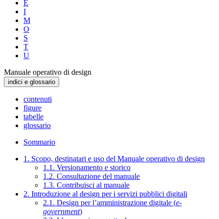
E
I
M
O
S
T
U
Manuale operativo di design
indici e glossario
contenuti
figure
tabelle
glossario
Sommario
1. Scopo, destinatari e uso del Manuale operativo di design
1.1. Versionamento e storico
1.2. Consultazione del manuale
1.3. Contribuisci al manuale
2. Introduzione al design per i servizi pubblici digitali
2.1. Design per l’amministrazione digitale (
e-
government
)