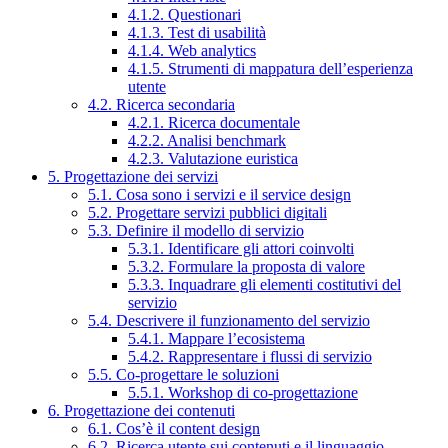
4.1.2. Questionari
4.1.3. Test di usabilità
4.1.4. Web analytics
4.1.5. Strumenti di mappatura dell’esperienza
utente
4.2. Ricerca secondaria
4.2.1. Ricerca documentale
4.2.2. Analisi benchmark
4.2.3. Valutazione euristica
5. Progettazione dei servizi
5.1. Cosa sono i servizi e il service design
5.2. Progettare servizi pubblici digitali
5.3. Definire il modello di servizio
5.3.1. Identificare gli attori coinvolti
5.3.2. Formulare la proposta di valore
5.3.3. Inquadrare gli elementi costitutivi del
servizio
5.4. Descrivere il funzionamento del servizio
5.4.1. Mappare l’ecosistema
5.4.2. Rappresentare i flussi di servizio
5.5. Co-progettare le soluzioni
5.5.1. Workshop di co-progettazione
6. Progettazione dei contenuti
6.1. Cos’è il content design
6.2. Ricerca utente sui contenuti e il linguaggio