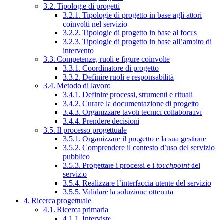
3.2. Tipologie di progetti
3.2.1. Tipologie di progetto in base agli attori
coinvolti nel servizio
3.2.2. Tipologie di progetto in base al focus
3.2.3. Tipologie di progetto in base all’ambito di
intervento
3.3. Competenze, ruoli e figure coinvolte
3.3.1. Coordinatore di progetto
3.3.2. Definire ruoli e responsabilità
3.4. Metodo di lavoro
3.4.1. Definire processi, strumenti e rituali
3.4.2. Curare la documentazione di progetto
3.4.3. Organizzare tavoli tecnici collaborativi
3.4.4. Prendere decisioni
3.5. Il processo progettuale
3.5.1. Organizzare il progetto e la sua gestione
3.5.2. Comprendere il contesto d’uso del servizio
pubblico
3.5.3. Progettare i processi e i
touchpoint
del
servizio
3.5.4. Realizzare l’interfaccia utente del servizio
3.5.5. Validare la soluzione ottenuta
4. Ricerca progettuale
4.1. Ricerca primaria
4.1.1. Interviste