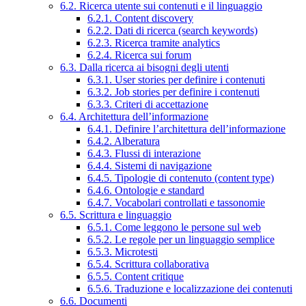
6.2. Ricerca utente sui contenuti e il linguaggio
6.2.1. Content discovery
6.2.2. Dati di ricerca (search keywords)
6.2.3. Ricerca tramite analytics
6.2.4. Ricerca sui forum
6.3. Dalla ricerca ai bisogni degli utenti
6.3.1. User stories per definire i contenuti
6.3.2. Job stories per definire i contenuti
6.3.3. Criteri di accettazione
6.4. Architettura dell’informazione
6.4.1. Definire l’architettura dell’informazione
6.4.2. Alberatura
6.4.3. Flussi di interazione
6.4.4. Sistemi di navigazione
6.4.5. Tipologie di contenuto (content type)
6.4.6. Ontologie e standard
6.4.7. Vocabolari controllati e tassonomie
6.5. Scrittura e linguaggio
6.5.1. Come leggono le persone sul web
6.5.2. Le regole per un linguaggio semplice
6.5.3. Microtesti
6.5.4. Scrittura collaborativa
6.5.5. Content critique
6.5.6. Traduzione e localizzazione dei contenuti
6.6. Documenti