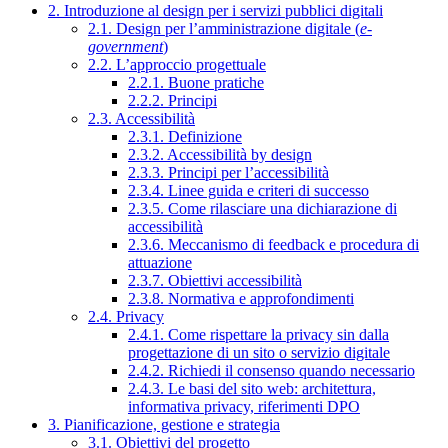
2. Introduzione al design per i servizi pubblici digitali
2.1. Design per l’amministrazione digitale (
e-
government
)
2.2. L’approccio progettuale
2.2.1. Buone pratiche
2.2.2. Principi
2.3. Accessibilità
2.3.1. Definizione
2.3.2. Accessibilità by design
2.3.3. Principi per l’accessibilità
2.3.4. Linee guida e criteri di successo
2.3.5. Come rilasciare una dichiarazione di
accessibilità
2.3.6. Meccanismo di feedback e procedura di
attuazione
2.3.7. Obiettivi accessibilità
2.3.8. Normativa e approfondimenti
2.4. Privacy
2.4.1. Come rispettare la privacy sin dalla
progettazione di un sito o servizio digitale
2.4.2. Richiedi il consenso quando necessario
2.4.3. Le basi del sito web: architettura,
informativa privacy, riferimenti DPO
3. Pianificazione, gestione e strategia
3.1. Obiettivi del progetto