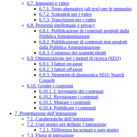
6.7. Immagini e video
6.7.1. Testo alternativo (alt text) per le immagini
6.7.2. Sottotitoli per i video
6.7.3. Trascrizioni per i video
6.8. Proprietà intellettuale e privacy
6.8.1. Pubblicazione di contenuti prodotti dalla
Pubblica Amministrazione
6.8.2. Pubblicazione di contenuti non prodotti
dalla Pubblica Amministrazione
6.8.3. Consenso dei soggetti ritratti
6.9. Ottimizzazione per i motori di ricerca (SEO)
6.9.1. I fattori
on-page
6.9.2. I fattori
off-page
6.9.3. Strumenti di diagnostica SEO: Search
Console
6.10. Gestire i contenuti
6.10.1. L’inventario dei contenuti
6.10.2. Revisionare i contenuti
6.10.3. Migrare i contenuti
6.10.4. Pubblicare i contenuti
7. Progettazione dell’interazione
7.1. Caratteristiche dell’interazione
7.2. User stories per definire l’interazione
7.2.1. Differenza tra scenari e user stories
7.3. Flussi di interazione