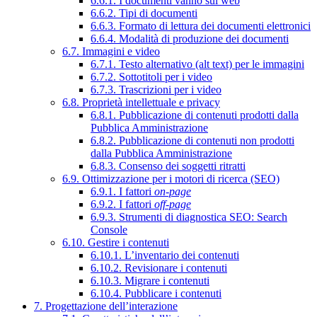
6.6.1. I documenti vanno sul web
6.6.2. Tipi di documenti
6.6.3. Formato di lettura dei documenti elettronici
6.6.4. Modalità di produzione dei documenti
6.7. Immagini e video
6.7.1. Testo alternativo (alt text) per le immagini
6.7.2. Sottotitoli per i video
6.7.3. Trascrizioni per i video
6.8. Proprietà intellettuale e privacy
6.8.1. Pubblicazione di contenuti prodotti dalla
Pubblica Amministrazione
6.8.2. Pubblicazione di contenuti non prodotti
dalla Pubblica Amministrazione
6.8.3. Consenso dei soggetti ritratti
6.9. Ottimizzazione per i motori di ricerca (SEO)
6.9.1. I fattori
on-page
6.9.2. I fattori
off-page
6.9.3. Strumenti di diagnostica SEO: Search
Console
6.10. Gestire i contenuti
6.10.1. L’inventario dei contenuti
6.10.2. Revisionare i contenuti
6.10.3. Migrare i contenuti
6.10.4. Pubblicare i contenuti
7. Progettazione dell’interazione