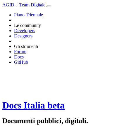
AGID
+
Team Digitale
Piano Triennale
Le community
Developers
Designers
Gli strumenti
Forum
Docs
GitHub
Docs Italia
beta
Documenti pubblici, digitali.