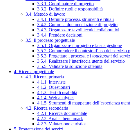
3.3.1. Coordinatore di progetto
3.3.2. Definire ruoli e responsabilità
3.4. Metodo di lavoro
3.4.1. Definire processi, strumenti e rituali
3.4.2. Curare la documentazione di progetto
3.4.3. Organizzare tavoli tecnici collaborativi
3.4.4. Prendere decisioni
3.5. Il processo progettuale
3.5.1. Organizzare il progetto e la sua gestione
3.5.2. Comprendere il contesto d’uso del servizio 
3.5.3. Progettare i processi e i
touchpoint
del servi
3.5.4. Realizzare l’interfaccia utente del servizio
3.5.5. Validare la soluzione ottenuta
4. Ricerca progettuale
4.1. Ricerca primaria
4.1.1. Interviste
4.1.2. Questionari
4.1.3. Test di usabilità
4.1.4. Web analytics
4.1.5. Strumenti di mappatura dell’esperienza uten
4.2. Ricerca secondaria
4.2.1. Ricerca documentale
4.2.2. Analisi benchmark
4.2.3. Valutazione euristica
5. Progettazione dei servizi