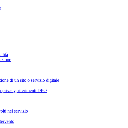
)
ilità
azione
ione di un sito o servizio digitale
va privacy, riferimenti DPO
olti nel servizio
ntervento