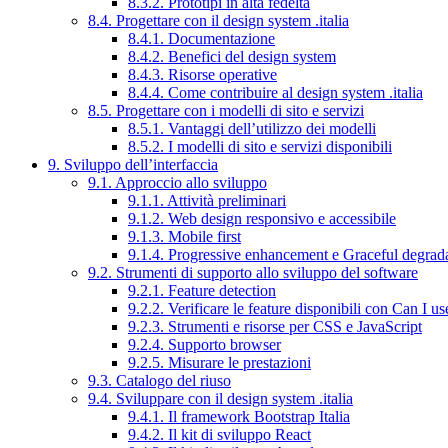
8.3.2. Prototipi in alta fedeltà
8.4. Progettare con il design system .italia
8.4.1. Documentazione
8.4.2. Benefici del design system
8.4.3. Risorse operative
8.4.4. Come contribuire al design system .italia
8.5. Progettare con i modelli di sito e servizi
8.5.1. Vantaggi dell’utilizzo dei modelli
8.5.2. I modelli di sito e servizi disponibili
9. Sviluppo dell’interfaccia
9.1. Approccio allo sviluppo
9.1.1. Attività preliminari
9.1.2. Web design responsivo e accessibile
9.1.3. Mobile first
9.1.4. Progressive enhancement e Graceful degrad
9.2. Strumenti di supporto allo sviluppo del software
9.2.1. Feature detection
9.2.2. Verificare le feature disponibili con Can I us
9.2.3. Strumenti e risorse per CSS e JavaScript
9.2.4. Supporto browser
9.2.5. Misurare le prestazioni
9.3. Catalogo del riuso
9.4. Sviluppare con il design system .italia
9.4.1. Il framework Bootstrap Italia
9.4.2. Il kit di sviluppo React