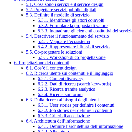
5.1. Cosa sono i servizi e il service design
5.2. Progettare servizi pubblici digitali
5.3. Definire il modello di servizio
5.3.1. Identificare gli attori coinvolti
5.3.2. Formulare la proposta di valore
5.3.3. Inquadrare gli elementi costitutivi del serviz
5.4. Descrivere il funzionamento del servizio
5.4.1. Mappare l’ecosistema
5.4.2. Rappresentare i flussi di servizio
5.5. Co-progettare le soluzioni
5.5.1. Workshop di co-progettazione
6. Progettazione dei contenuti
6.1. Cos’è il content design
6.2. Ricerca utente sui contenuti e il linguaggio
6.2.1. Content discovery
6.2.2. Dati di ricerca (search keywords)
6.2.3. Ricerca tramite analytics
6.2.4. Ricerca sui forum
6.3. Dalla ricerca ai bisogni degli utenti
6.3.1. User stories per definire i contenuti
6.3.2. Job stories per definire i contenuti
6.3.3. Criteri di accettazione
6.4. Architettura dell’informazione
6.4.1. Definire l’architettura dell’informazione
6.4.2. Alberatura