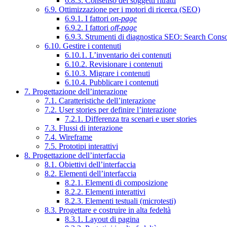
6.8.3. Consenso dei soggetti ritratti
6.9. Ottimizzazione per i motori di ricerca (SEO)
6.9.1. I fattori
on-page
6.9.2. I fattori
off-page
6.9.3. Strumenti di diagnostica SEO: Search Cons
6.10. Gestire i contenuti
6.10.1. L’inventario dei contenuti
6.10.2. Revisionare i contenuti
6.10.3. Migrare i contenuti
6.10.4. Pubblicare i contenuti
7. Progettazione dell’interazione
7.1. Caratteristiche dell’interazione
7.2. User stories per definire l’interazione
7.2.1. Differenza tra scenari e user stories
7.3. Flussi di interazione
7.4. Wireframe
7.5. Prototipi interattivi
8. Progettazione dell’interfaccia
8.1. Obiettivi dell’interfaccia
8.2. Elementi dell’interfaccia
8.2.1. Elementi di composizione
8.2.2. Elementi interattivi
8.2.3. Elementi testuali (microtesti)
8.3. Progettare e costruire in alta fedeltà
8.3.1. Layout di pagina