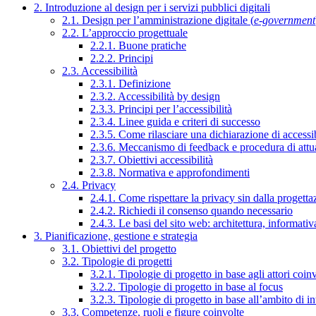
2. Introduzione al design per i servizi pubblici digitali
2.1. Design per l’amministrazione digitale (
e-government
2.2. L’approccio progettuale
2.2.1. Buone pratiche
2.2.2. Principi
2.3. Accessibilità
2.3.1. Definizione
2.3.2. Accessibilità by design
2.3.3. Principi per l’accessibilità
2.3.4. Linee guida e criteri di successo
2.3.5. Come rilasciare una dichiarazione di accessib
2.3.6. Meccanismo di feedback e procedura di attu
2.3.7. Obiettivi accessibilità
2.3.8. Normativa e approfondimenti
2.4. Privacy
2.4.1. Come rispettare la privacy sin dalla progettaz
2.4.2. Richiedi il consenso quando necessario
2.4.3. Le basi del sito web: architettura, informati
3. Pianificazione, gestione e strategia
3.1. Obiettivi del progetto
3.2. Tipologie di progetti
3.2.1. Tipologie di progetto in base agli attori coinv
3.2.2. Tipologie di progetto in base al focus
3.2.3. Tipologie di progetto in base all’ambito di i
3.3. Competenze, ruoli e figure coinvolte