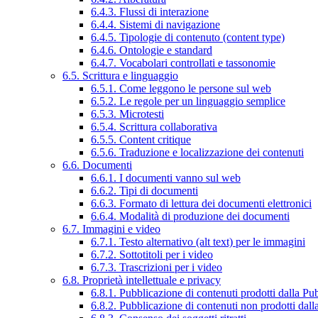
6.4.3. Flussi di interazione
6.4.4. Sistemi di navigazione
6.4.5. Tipologie di contenuto (content type)
6.4.6. Ontologie e standard
6.4.7. Vocabolari controllati e tassonomie
6.5. Scrittura e linguaggio
6.5.1. Come leggono le persone sul web
6.5.2. Le regole per un linguaggio semplice
6.5.3. Microtesti
6.5.4. Scrittura collaborativa
6.5.5. Content critique
6.5.6. Traduzione e localizzazione dei contenuti
6.6. Documenti
6.6.1. I documenti vanno sul web
6.6.2. Tipi di documenti
6.6.3. Formato di lettura dei documenti elettronici
6.6.4. Modalità di produzione dei documenti
6.7. Immagini e video
6.7.1. Testo alternativo (alt text) per le immagini
6.7.2. Sottotitoli per i video
6.7.3. Trascrizioni per i video
6.8. Proprietà intellettuale e privacy
6.8.1. Pubblicazione di contenuti prodotti dalla P
6.8.2. Pubblicazione di contenuti non prodotti dal