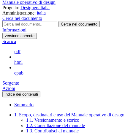
Manuale operativo di design
Progetto:
Designers Italia
Amministrazione:
italia
Cerca nel documento
Cerca nel documento
Informazioni
versione-corrente
Scarica
pdf
html
epub
Sorgente
Azioni
indice dei contenuti
Sommario
1. Scopo, destinatari e uso del Manuale operativo di design
1.1. Versionamento e storico
1.2. Consultazione del manuale
1.3. Contribuisci al manuale