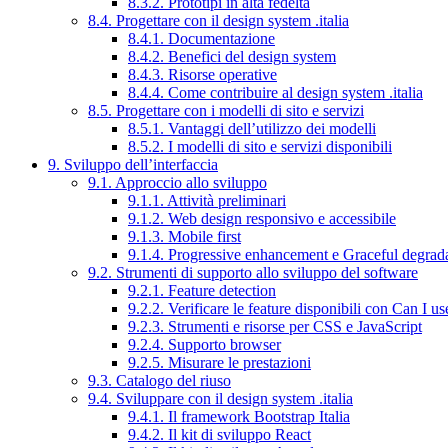
8.3.2. Prototipi in alta fedeltà
8.4. Progettare con il design system .italia
8.4.1. Documentazione
8.4.2. Benefici del design system
8.4.3. Risorse operative
8.4.4. Come contribuire al design system .italia
8.5. Progettare con i modelli di sito e servizi
8.5.1. Vantaggi dell’utilizzo dei modelli
8.5.2. I modelli di sito e servizi disponibili
9. Sviluppo dell’interfaccia
9.1. Approccio allo sviluppo
9.1.1. Attività preliminari
9.1.2. Web design responsivo e accessibile
9.1.3. Mobile first
9.1.4. Progressive enhancement e Graceful degrad
9.2. Strumenti di supporto allo sviluppo del software
9.2.1. Feature detection
9.2.2. Verificare le feature disponibili con Can I us
9.2.3. Strumenti e risorse per CSS e JavaScript
9.2.4. Supporto browser
9.2.5. Misurare le prestazioni
9.3. Catalogo del riuso
9.4. Sviluppare con il design system .italia
9.4.1. Il framework Bootstrap Italia
9.4.2. Il kit di sviluppo React