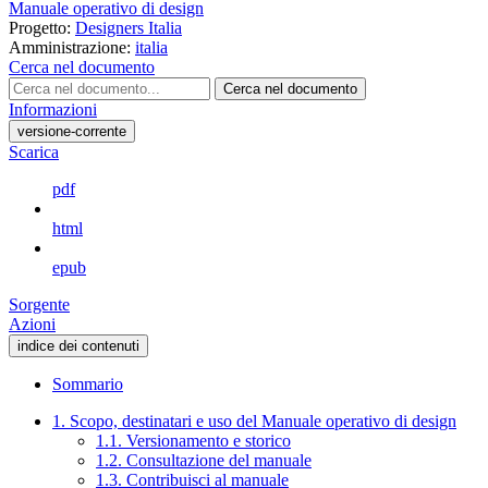
Manuale operativo di design
Progetto:
Designers Italia
Amministrazione:
italia
Cerca nel documento
Cerca nel documento
Informazioni
versione-corrente
Scarica
pdf
html
epub
Sorgente
Azioni
indice dei contenuti
Sommario
1. Scopo, destinatari e uso del Manuale operativo di design
1.1. Versionamento e storico
1.2. Consultazione del manuale
1.3. Contribuisci al manuale