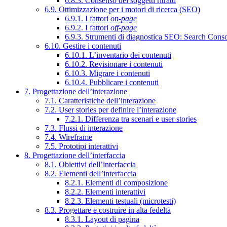
6.8.3. Consenso dei soggetti ritratti
6.9. Ottimizzazione per i motori di ricerca (SEO)
6.9.1. I fattori
on-page
6.9.2. I fattori
off-page
6.9.3. Strumenti di diagnostica SEO: Search Cons
6.10. Gestire i contenuti
6.10.1. L’inventario dei contenuti
6.10.2. Revisionare i contenuti
6.10.3. Migrare i contenuti
6.10.4. Pubblicare i contenuti
7. Progettazione dell’interazione
7.1. Caratteristiche dell’interazione
7.2. User stories per definire l’interazione
7.2.1. Differenza tra scenari e user stories
7.3. Flussi di interazione
7.4. Wireframe
7.5. Prototipi interattivi
8. Progettazione dell’interfaccia
8.1. Obiettivi dell’interfaccia
8.2. Elementi dell’interfaccia
8.2.1. Elementi di composizione
8.2.2. Elementi interattivi
8.2.3. Elementi testuali (microtesti)
8.3. Progettare e costruire in alta fedeltà
8.3.1. Layout di pagina