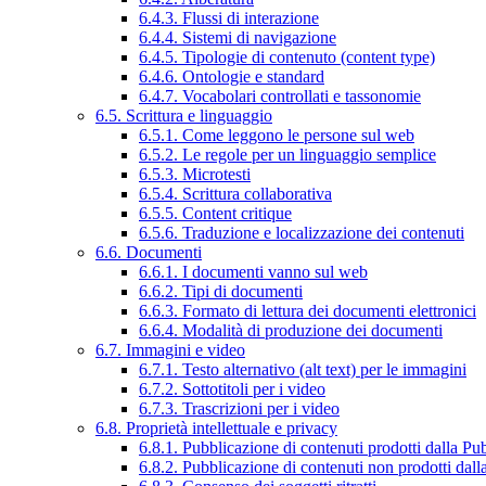
6.4.3. Flussi di interazione
6.4.4. Sistemi di navigazione
6.4.5. Tipologie di contenuto (content type)
6.4.6. Ontologie e standard
6.4.7. Vocabolari controllati e tassonomie
6.5. Scrittura e linguaggio
6.5.1. Come leggono le persone sul web
6.5.2. Le regole per un linguaggio semplice
6.5.3. Microtesti
6.5.4. Scrittura collaborativa
6.5.5. Content critique
6.5.6. Traduzione e localizzazione dei contenuti
6.6. Documenti
6.6.1. I documenti vanno sul web
6.6.2. Tipi di documenti
6.6.3. Formato di lettura dei documenti elettronici
6.6.4. Modalità di produzione dei documenti
6.7. Immagini e video
6.7.1. Testo alternativo (alt text) per le immagini
6.7.2. Sottotitoli per i video
6.7.3. Trascrizioni per i video
6.8. Proprietà intellettuale e privacy
6.8.1. Pubblicazione di contenuti prodotti dalla P
6.8.2. Pubblicazione di contenuti non prodotti dal