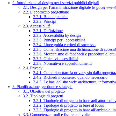
2. Introduzione al design per i servizi pubblici digitali
2.1. Design per l’amministrazione digitale (
e-government
2.2. L’approccio progettuale
2.2.1. Buone pratiche
2.2.2. Principi
2.3. Accessibilità
2.3.1. Definizione
2.3.2. Accessibilità by design
2.3.3. Principi per l’accessibilità
2.3.4. Linee guida e criteri di successo
2.3.5. Come rilasciare una dichiarazione di accessib
2.3.6. Meccanismo di feedback e procedura di attu
2.3.7. Obiettivi accessibilità
2.3.8. Normativa e approfondimenti
2.4. Privacy
2.4.1. Come rispettare la privacy sin dalla progettaz
2.4.2. Richiedi il consenso quando necessario
2.4.3. Le basi del sito web: architettura, informati
3. Pianificazione, gestione e strategia
3.1. Obiettivi del progetto
3.2. Tipologie di progetti
3.2.1. Tipologie di progetto in base agli attori coinv
3.2.2. Tipologie di progetto in base al focus
3.2.3. Tipologie di progetto in base all’ambito di i
3.3. Competenze, ruoli e figure coinvolte