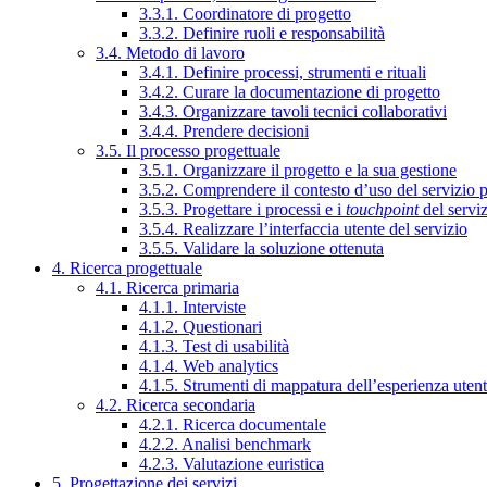
3.3.1. Coordinatore di progetto
3.3.2. Definire ruoli e responsabilità
3.4. Metodo di lavoro
3.4.1. Definire processi, strumenti e rituali
3.4.2. Curare la documentazione di progetto
3.4.3. Organizzare tavoli tecnici collaborativi
3.4.4. Prendere decisioni
3.5. Il processo progettuale
3.5.1. Organizzare il progetto e la sua gestione
3.5.2. Comprendere il contesto d’uso del servizio 
3.5.3. Progettare i processi e i
touchpoint
del servi
3.5.4. Realizzare l’interfaccia utente del servizio
3.5.5. Validare la soluzione ottenuta
4. Ricerca progettuale
4.1. Ricerca primaria
4.1.1. Interviste
4.1.2. Questionari
4.1.3. Test di usabilità
4.1.4. Web analytics
4.1.5. Strumenti di mappatura dell’esperienza uten
4.2. Ricerca secondaria
4.2.1. Ricerca documentale
4.2.2. Analisi benchmark
4.2.3. Valutazione euristica
5. Progettazione dei servizi