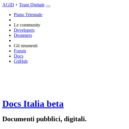
AGID
+
Team Digitale
Piano Triennale
Le community
Developers
Designers
Gli strumenti
Forum
Docs
GitHub
Docs Italia
beta
Documenti pubblici, digitali.