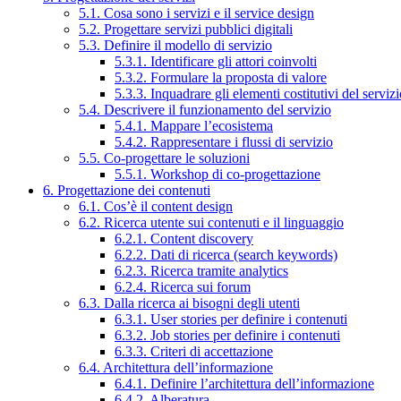
5.1. Cosa sono i servizi e il service design
5.2. Progettare servizi pubblici digitali
5.3. Definire il modello di servizio
5.3.1. Identificare gli attori coinvolti
5.3.2. Formulare la proposta di valore
5.3.3. Inquadrare gli elementi costitutivi del serviz
5.4. Descrivere il funzionamento del servizio
5.4.1. Mappare l’ecosistema
5.4.2. Rappresentare i flussi di servizio
5.5. Co-progettare le soluzioni
5.5.1. Workshop di co-progettazione
6. Progettazione dei contenuti
6.1. Cos’è il content design
6.2. Ricerca utente sui contenuti e il linguaggio
6.2.1. Content discovery
6.2.2. Dati di ricerca (search keywords)
6.2.3. Ricerca tramite analytics
6.2.4. Ricerca sui forum
6.3. Dalla ricerca ai bisogni degli utenti
6.3.1. User stories per definire i contenuti
6.3.2. Job stories per definire i contenuti
6.3.3. Criteri di accettazione
6.4. Architettura dell’informazione
6.4.1. Definire l’architettura dell’informazione
6.4.2. Alberatura