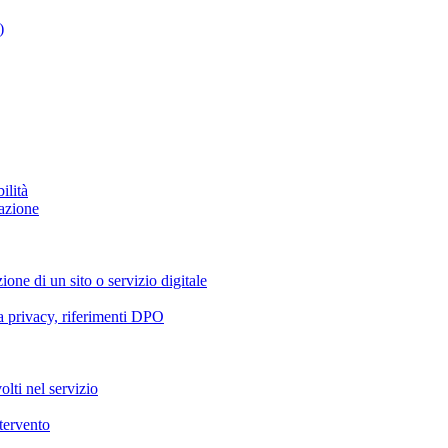
)
ilità
azione
ione di un sito o servizio digitale
va privacy, riferimenti DPO
olti nel servizio
ntervento