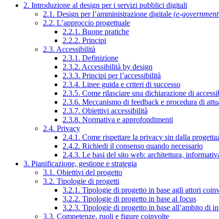
2. Introduzione al design per i servizi pubblici digitali
2.1. Design per l’amministrazione digitale (
e-government
2.2. L’approccio progettuale
2.2.1. Buone pratiche
2.2.2. Principi
2.3. Accessibilità
2.3.1. Definizione
2.3.2. Accessibilità by design
2.3.3. Principi per l’accessibilità
2.3.4. Linee guida e criteri di successo
2.3.5. Come rilasciare una dichiarazione di accessib
2.3.6. Meccanismo di feedback e procedura di attu
2.3.7. Obiettivi accessibilità
2.3.8. Normativa e approfondimenti
2.4. Privacy
2.4.1. Come rispettare la privacy sin dalla progettaz
2.4.2. Richiedi il consenso quando necessario
2.4.3. Le basi del sito web: architettura, informati
3. Pianificazione, gestione e strategia
3.1. Obiettivi del progetto
3.2. Tipologie di progetti
3.2.1. Tipologie di progetto in base agli attori coinv
3.2.2. Tipologie di progetto in base al focus
3.2.3. Tipologie di progetto in base all’ambito di i
3.3. Competenze, ruoli e figure coinvolte