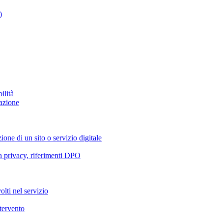
)
ilità
azione
ione di un sito o servizio digitale
va privacy, riferimenti DPO
olti nel servizio
ntervento