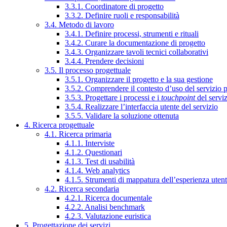
3.3.1. Coordinatore di progetto
3.3.2. Definire ruoli e responsabilità
3.4. Metodo di lavoro
3.4.1. Definire processi, strumenti e rituali
3.4.2. Curare la documentazione di progetto
3.4.3. Organizzare tavoli tecnici collaborativi
3.4.4. Prendere decisioni
3.5. Il processo progettuale
3.5.1. Organizzare il progetto e la sua gestione
3.5.2. Comprendere il contesto d’uso del servizio 
3.5.3. Progettare i processi e i
touchpoint
del servi
3.5.4. Realizzare l’interfaccia utente del servizio
3.5.5. Validare la soluzione ottenuta
4. Ricerca progettuale
4.1. Ricerca primaria
4.1.1. Interviste
4.1.2. Questionari
4.1.3. Test di usabilità
4.1.4. Web analytics
4.1.5. Strumenti di mappatura dell’esperienza uten
4.2. Ricerca secondaria
4.2.1. Ricerca documentale
4.2.2. Analisi benchmark
4.2.3. Valutazione euristica
5. Progettazione dei servizi