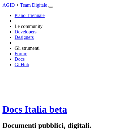
AGID
+
Team Digitale
Piano Triennale
Le community
Developers
Designers
Gli strumenti
Forum
Docs
GitHub
Docs Italia
beta
Documenti pubblici, digitali.