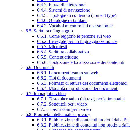
6.4.3. Flussi di interazione
6.4.4. Sistemi di navigazione
6.4.5. Tipologie di contenuto (content type)
6.4.6. Ontologie e standard
6.4.7. Vocabolari controllati e tassonomie
6.5. Scrittura e linguaggio
6.5.1. Come leggono le persone sul web
6.5.2. Le regole per un linguaggio semplice
6.5.3. Microtesti
6.5.4. Scrittura collaborativa
6.5.5. Content critique
6.5.6. Traduzione e localizzazione dei contenuti
6.6. Documenti
6.6.1. I documenti vanno sul web
6.6.2. Tipi di documenti
6.6.3. Formato di lettura dei documenti elettronici
6.6.4. Modalità di produzione dei documenti
6.7. Immagini e video
6.7.1. Testo alternativo (alt text) per le immagini
6.7.2. Sottotitoli per i video
6.7.3. Trascrizioni per i video
6.8. Proprietà intellettuale e privacy
6.8.1. Pubblicazione di contenuti prodotti dalla P
6.8.2. Pubblicazione di contenuti non prodotti dal