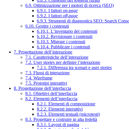
6.8.3. Consenso dei soggetti ritratti
6.9. Ottimizzazione per i motori di ricerca (SEO)
6.9.1. I fattori
on-page
6.9.2. I fattori
off-page
6.9.3. Strumenti di diagnostica SEO: Search Cons
6.10. Gestire i contenuti
6.10.1. L’inventario dei contenuti
6.10.2. Revisionare i contenuti
6.10.3. Migrare i contenuti
6.10.4. Pubblicare i contenuti
7. Progettazione dell’interazione
7.1. Caratteristiche dell’interazione
7.2. User stories per definire l’interazione
7.2.1. Differenza tra scenari e user stories
7.3. Flussi di interazione
7.4. Wireframe
7.5. Prototipi interattivi
8. Progettazione dell’interfaccia
8.1. Obiettivi dell’interfaccia
8.2. Elementi dell’interfaccia
8.2.1. Elementi di composizione
8.2.2. Elementi interattivi
8.2.3. Elementi testuali (microtesti)
8.3. Progettare e costruire in alta fedeltà
8.3.1. Layout di pagina