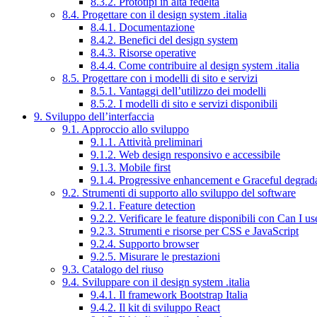
8.3.2. Prototipi in alta fedeltà
8.4. Progettare con il design system .italia
8.4.1. Documentazione
8.4.2. Benefici del design system
8.4.3. Risorse operative
8.4.4. Come contribuire al design system .italia
8.5. Progettare con i modelli di sito e servizi
8.5.1. Vantaggi dell’utilizzo dei modelli
8.5.2. I modelli di sito e servizi disponibili
9. Sviluppo dell’interfaccia
9.1. Approccio allo sviluppo
9.1.1. Attività preliminari
9.1.2. Web design responsivo e accessibile
9.1.3. Mobile first
9.1.4. Progressive enhancement e Graceful degrad
9.2. Strumenti di supporto allo sviluppo del software
9.2.1. Feature detection
9.2.2. Verificare le feature disponibili con Can I us
9.2.3. Strumenti e risorse per CSS e JavaScript
9.2.4. Supporto browser
9.2.5. Misurare le prestazioni
9.3. Catalogo del riuso
9.4. Sviluppare con il design system .italia
9.4.1. Il framework Bootstrap Italia
9.4.2. Il kit di sviluppo React