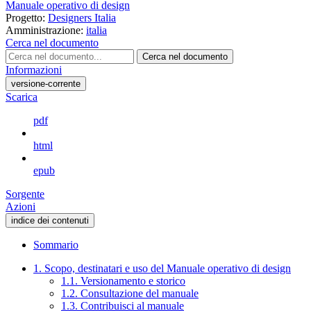
Manuale operativo di design
Progetto:
Designers Italia
Amministrazione:
italia
Cerca nel documento
Cerca nel documento
Informazioni
versione-corrente
Scarica
pdf
html
epub
Sorgente
Azioni
indice dei contenuti
Sommario
1. Scopo, destinatari e uso del Manuale operativo di design
1.1. Versionamento e storico
1.2. Consultazione del manuale
1.3. Contribuisci al manuale