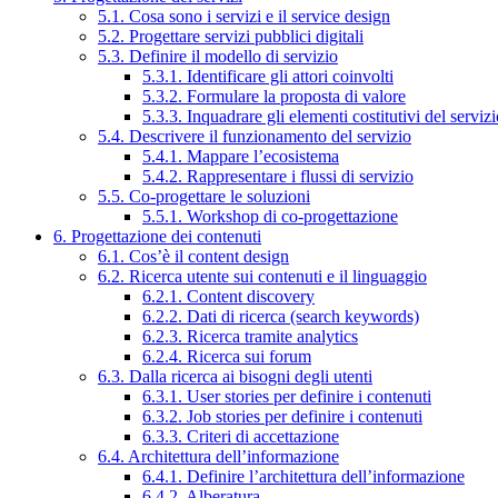
5.1. Cosa sono i servizi e il service design
5.2. Progettare servizi pubblici digitali
5.3. Definire il modello di servizio
5.3.1. Identificare gli attori coinvolti
5.3.2. Formulare la proposta di valore
5.3.3. Inquadrare gli elementi costitutivi del serviz
5.4. Descrivere il funzionamento del servizio
5.4.1. Mappare l’ecosistema
5.4.2. Rappresentare i flussi di servizio
5.5. Co-progettare le soluzioni
5.5.1. Workshop di co-progettazione
6. Progettazione dei contenuti
6.1. Cos’è il content design
6.2. Ricerca utente sui contenuti e il linguaggio
6.2.1. Content discovery
6.2.2. Dati di ricerca (search keywords)
6.2.3. Ricerca tramite analytics
6.2.4. Ricerca sui forum
6.3. Dalla ricerca ai bisogni degli utenti
6.3.1. User stories per definire i contenuti
6.3.2. Job stories per definire i contenuti
6.3.3. Criteri di accettazione
6.4. Architettura dell’informazione
6.4.1. Definire l’architettura dell’informazione
6.4.2. Alberatura