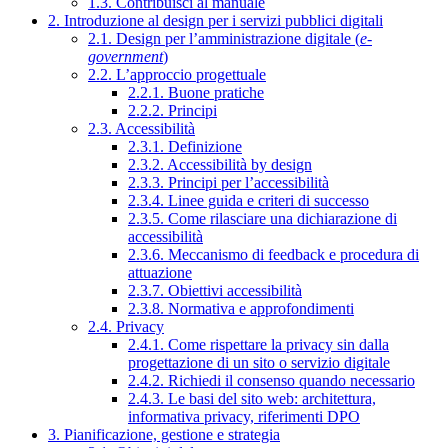
1.3. Contribuisci al manuale
2. Introduzione al design per i servizi pubblici digitali
2.1. Design per l’amministrazione digitale (
e-
government
)
2.2. L’approccio progettuale
2.2.1. Buone pratiche
2.2.2. Principi
2.3. Accessibilità
2.3.1. Definizione
2.3.2. Accessibilità by design
2.3.3. Principi per l’accessibilità
2.3.4. Linee guida e criteri di successo
2.3.5. Come rilasciare una dichiarazione di
accessibilità
2.3.6. Meccanismo di feedback e procedura di
attuazione
2.3.7. Obiettivi accessibilità
2.3.8. Normativa e approfondimenti
2.4. Privacy
2.4.1. Come rispettare la privacy sin dalla
progettazione di un sito o servizio digitale
2.4.2. Richiedi il consenso quando necessario
2.4.3. Le basi del sito web: architettura,
informativa privacy, riferimenti DPO
3. Pianificazione, gestione e strategia