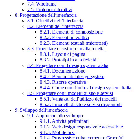
7.4. Wireframe
7.5. Prototipi interattivi
8. Progettazione dell’interfaccia
8.1. Obiettivi dell’interfaccia
8.2. Elementi dell’interfaccia
8.2.1. Elementi di composizione
8.2.2. Elementi interattivi
8.2.3. Elementi testuali (microtesti)
8.3. Progettare e costruire in alta fedeltà
8.3.1. Layout di pagina
8.3.2. Prototipi in alta fedeltà
8.4. Progettare con il design system .italia
8.4.1. Documentazione
8.4.2. Benefici del design system
8.4.3. Risorse operative
8.4.4. Come contribuire al design system .italia
8.5. Progettare con i modelli di sito e servizi
8.5.1. Vantaggi dell’utilizzo dei modelli
8.5.2. I modelli di sito e servizi disponibili
9. Sviluppo dell’interfaccia
9.1. Approccio allo sviluppo
9.1.1. Attività preliminari
9.1.2. Web design responsivo e accessibile
9.1.3. Mobile first
9.1.4. Progressive enhancement e Graceful