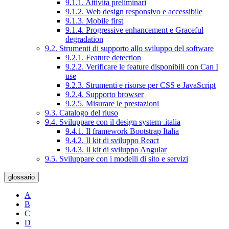
9.1.1. Attività preliminari
9.1.2. Web design responsivo e accessibile
9.1.3. Mobile first
9.1.4. Progressive enhancement e Graceful
degradation
9.2. Strumenti di supporto allo sviluppo del software
9.2.1. Feature detection
9.2.2. Verificare le feature disponibili con Can I
use
9.2.3. Strumenti e risorse per CSS e JavaScript
9.2.4. Supporto browser
9.2.5. Misurare le prestazioni
9.3. Catalogo del riuso
9.4. Sviluppare con il design system .italia
9.4.1. Il framework Bootstrap Italia
9.4.2. Il kit di sviluppo React
9.4.3. Il kit di sviluppo Angular
9.5. Sviluppare con i modelli di sito e servizi
glossario
A
B
C
D