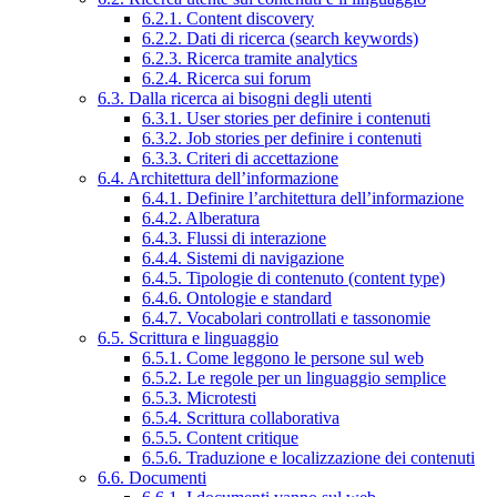
6.2.1. Content discovery
6.2.2. Dati di ricerca (search keywords)
6.2.3. Ricerca tramite analytics
6.2.4. Ricerca sui forum
6.3. Dalla ricerca ai bisogni degli utenti
6.3.1. User stories per definire i contenuti
6.3.2. Job stories per definire i contenuti
6.3.3. Criteri di accettazione
6.4. Architettura dell’informazione
6.4.1. Definire l’architettura dell’informazione
6.4.2. Alberatura
6.4.3. Flussi di interazione
6.4.4. Sistemi di navigazione
6.4.5. Tipologie di contenuto (content type)
6.4.6. Ontologie e standard
6.4.7. Vocabolari controllati e tassonomie
6.5. Scrittura e linguaggio
6.5.1. Come leggono le persone sul web
6.5.2. Le regole per un linguaggio semplice
6.5.3. Microtesti
6.5.4. Scrittura collaborativa
6.5.5. Content critique
6.5.6. Traduzione e localizzazione dei contenuti
6.6. Documenti