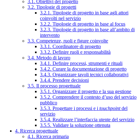
3.1. Obiettivi del progetto
3.2. Tipologie di progetti
3.2.1. Tipologie di progetto in base agli attori
coinvolti nel servizio
3.2.2. Tipologie di progetto in base al focus
3.2.3. Tipologie di progetto in base all’ambito di
intervento
3.3. Competenze, ruoli e figure coinvolte
3.3.1. Coordinatore di progetto
3.3.2. Definire ruoli e responsabilità
3.4. Metodo di lavoro
3.4.1. Definire processi, strumenti e rituali
3.4.2. Curare la documentazione di progetto
3.4.3. Organizzare tavoli tecnici collaborativi
3.4.4. Prendere decisioni
3.5. Il processo progettuale
3.5.1. Organizzare il progetto e la sua gestione
3.5.2. Comprendere il contesto d’uso del servizio
pubblico
3.5.3. Progettare i processi e i
touchpoint
del
servizio
3.5.4. Realizzare l’interfaccia utente del servizio
3.5.5. Validare la soluzione ottenuta
4. Ricerca progettuale
4.1. Ricerca primaria