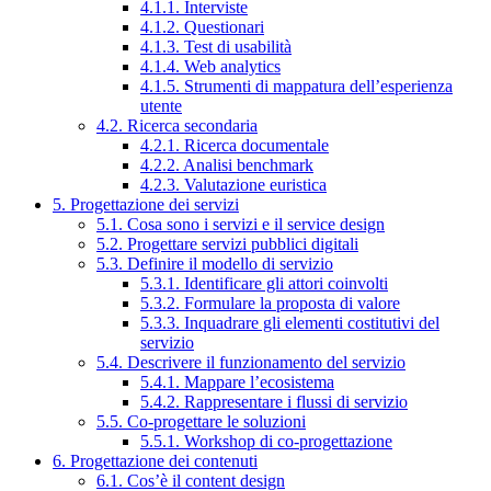
4.1.1. Interviste
4.1.2. Questionari
4.1.3. Test di usabilità
4.1.4. Web analytics
4.1.5. Strumenti di mappatura dell’esperienza
utente
4.2. Ricerca secondaria
4.2.1. Ricerca documentale
4.2.2. Analisi benchmark
4.2.3. Valutazione euristica
5. Progettazione dei servizi
5.1. Cosa sono i servizi e il service design
5.2. Progettare servizi pubblici digitali
5.3. Definire il modello di servizio
5.3.1. Identificare gli attori coinvolti
5.3.2. Formulare la proposta di valore
5.3.3. Inquadrare gli elementi costitutivi del
servizio
5.4. Descrivere il funzionamento del servizio
5.4.1. Mappare l’ecosistema
5.4.2. Rappresentare i flussi di servizio
5.5. Co-progettare le soluzioni
5.5.1. Workshop di co-progettazione
6. Progettazione dei contenuti
6.1. Cos’è il content design