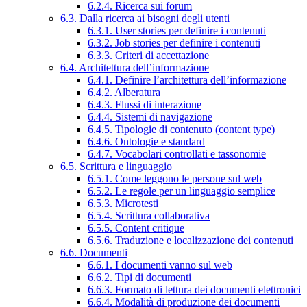
6.2.4. Ricerca sui forum
6.3. Dalla ricerca ai bisogni degli utenti
6.3.1. User stories per definire i contenuti
6.3.2. Job stories per definire i contenuti
6.3.3. Criteri di accettazione
6.4. Architettura dell’informazione
6.4.1. Definire l’architettura dell’informazione
6.4.2. Alberatura
6.4.3. Flussi di interazione
6.4.4. Sistemi di navigazione
6.4.5. Tipologie di contenuto (content type)
6.4.6. Ontologie e standard
6.4.7. Vocabolari controllati e tassonomie
6.5. Scrittura e linguaggio
6.5.1. Come leggono le persone sul web
6.5.2. Le regole per un linguaggio semplice
6.5.3. Microtesti
6.5.4. Scrittura collaborativa
6.5.5. Content critique
6.5.6. Traduzione e localizzazione dei contenuti
6.6. Documenti
6.6.1. I documenti vanno sul web
6.6.2. Tipi di documenti
6.6.3. Formato di lettura dei documenti elettronici
6.6.4. Modalità di produzione dei documenti