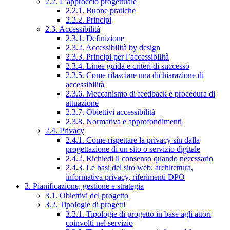
2.2. L’approccio progettuale
2.2.1. Buone pratiche
2.2.2. Principi
2.3. Accessibilità
2.3.1. Definizione
2.3.2. Accessibilità by design
2.3.3. Principi per l’accessibilità
2.3.4. Linee guida e criteri di successo
2.3.5. Come rilasciare una dichiarazione di
accessibilità
2.3.6. Meccanismo di feedback e procedura di
attuazione
2.3.7. Obiettivi accessibilità
2.3.8. Normativa e approfondimenti
2.4. Privacy
2.4.1. Come rispettare la privacy sin dalla
progettazione di un sito o servizio digitale
2.4.2. Richiedi il consenso quando necessario
2.4.3. Le basi del sito web: architettura,
informativa privacy, riferimenti DPO
3. Pianificazione, gestione e strategia
3.1. Obiettivi del progetto
3.2. Tipologie di progetti
3.2.1. Tipologie di progetto in base agli attori
coinvolti nel servizio