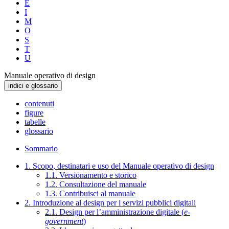
E
I
M
O
S
T
U
Manuale operativo di design
indici e glossario
contenuti
figure
tabelle
glossario
Sommario
1. Scopo, destinatari e uso del Manuale operativo di design
1.1. Versionamento e storico
1.2. Consultazione del manuale
1.3. Contribuisci al manuale
2. Introduzione al design per i servizi pubblici digitali
2.1. Design per l’amministrazione digitale (
e-
government
)