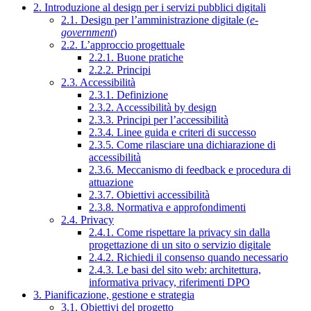
2. Introduzione al design per i servizi pubblici digitali
2.1. Design per l’amministrazione digitale (
e-
government
)
2.2. L’approccio progettuale
2.2.1. Buone pratiche
2.2.2. Principi
2.3. Accessibilità
2.3.1. Definizione
2.3.2. Accessibilità by design
2.3.3. Principi per l’accessibilità
2.3.4. Linee guida e criteri di successo
2.3.5. Come rilasciare una dichiarazione di
accessibilità
2.3.6. Meccanismo di feedback e procedura di
attuazione
2.3.7. Obiettivi accessibilità
2.3.8. Normativa e approfondimenti
2.4. Privacy
2.4.1. Come rispettare la privacy sin dalla
progettazione di un sito o servizio digitale
2.4.2. Richiedi il consenso quando necessario
2.4.3. Le basi del sito web: architettura,
informativa privacy, riferimenti DPO
3. Pianificazione, gestione e strategia
3.1. Obiettivi del progetto