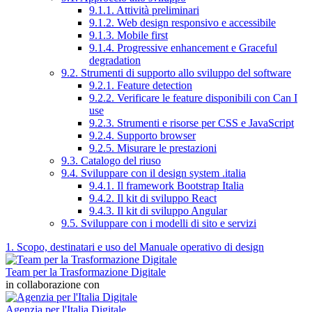
9.1.1. Attività preliminari
9.1.2. Web design responsivo e accessibile
9.1.3. Mobile first
9.1.4. Progressive enhancement e Graceful
degradation
9.2. Strumenti di supporto allo sviluppo del software
9.2.1. Feature detection
9.2.2. Verificare le feature disponibili con Can I
use
9.2.3. Strumenti e risorse per CSS e JavaScript
9.2.4. Supporto browser
9.2.5. Misurare le prestazioni
9.3. Catalogo del riuso
9.4. Sviluppare con il design system .italia
9.4.1. Il framework Bootstrap Italia
9.4.2. Il kit di sviluppo React
9.4.3. Il kit di sviluppo Angular
9.5. Sviluppare con i modelli di sito e servizi
1. Scopo, destinatari e uso del Manuale operativo di design
Team per la Trasformazione Digitale
in collaborazione con
Agenzia per l'Italia Digitale