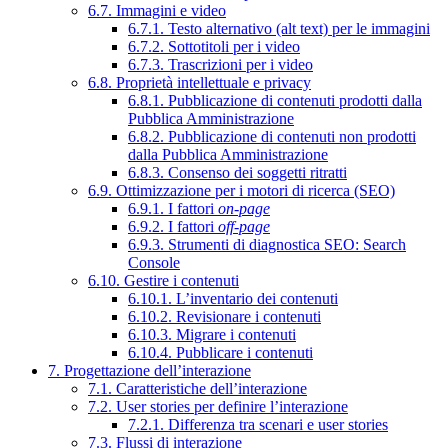
6.7. Immagini e video
6.7.1. Testo alternativo (alt text) per le immagini
6.7.2. Sottotitoli per i video
6.7.3. Trascrizioni per i video
6.8. Proprietà intellettuale e privacy
6.8.1. Pubblicazione di contenuti prodotti dalla
Pubblica Amministrazione
6.8.2. Pubblicazione di contenuti non prodotti
dalla Pubblica Amministrazione
6.8.3. Consenso dei soggetti ritratti
6.9. Ottimizzazione per i motori di ricerca (SEO)
6.9.1. I fattori
on-page
6.9.2. I fattori
off-page
6.9.3. Strumenti di diagnostica SEO: Search
Console
6.10. Gestire i contenuti
6.10.1. L’inventario dei contenuti
6.10.2. Revisionare i contenuti
6.10.3. Migrare i contenuti
6.10.4. Pubblicare i contenuti
7. Progettazione dell’interazione
7.1. Caratteristiche dell’interazione
7.2. User stories per definire l’interazione
7.2.1. Differenza tra scenari e user stories
7.3. Flussi di interazione