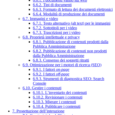
6.6.1. I documenti vanno sul web
6.6.2. Tipi di documenti
6.6.3. Formato di lettura dei documenti elettronici
6.6.4. Modalità di produzione dei documenti
6.7. Immagini e video
6.7.1. Testo alternativo (alt text) per le immagini
6.7.2. Sottotitoli per i video
6.7.3. Trascrizioni per i video
6.8. Proprietà intellettuale e privacy
6.8.1. Pubblicazione di contenuti prodotti dalla
Pubblica Amministrazione
6.8.2. Pubblicazione di contenuti non prodotti
dalla Pubblica Amministrazione
6.8.3. Consenso dei soggetti ritratti
6.9. Ottimizzazione per i motori di ricerca (SEO)
6.9.1. I fattori
on-page
6.9.2. I fattori
off-page
6.9.3. Strumenti di diagnostica SEO: Search
Console
6.10. Gestire i contenuti
6.10.1. L’inventario dei contenuti
6.10.2. Revisionare i contenuti
6.10.3. Migrare i contenuti
6.10.4. Pubblicare i contenuti
7. Progettazione dell’interazione