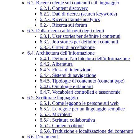
6.2. Ricerca utente sui contenuti e il linguaggio
6.2.1. Content discovery
6.2.2. Dati di ricerca (search keywords)
6.2.3. Ricerca tramite analytics
6.2.4. Ricerca sui forum
6.3. Dalla ricerca ai bisogni degli utenti
6.3.1. User stories per definire i contenuti
6.3.2. Job stories per definire i contenuti
6.3.3. Criteri di accettazione
6.4. Architettura dell’informazione
6.4.1. Definire l’architettura dell’informazione
6.4.2. Alberatura
6.4.3. Flussi di interazione
6.4.4. Sistemi di navigazione
6.4.5. Tipologie di contenuto (content type)
6.4.6. Ontologie e standard
6.4.7. Vocabolari controllati e tassonomie
6.5. Scrittura e linguaggio
6.5.1. Come leggono le persone sul web
6.5.2. Le regole per un linguaggio semplice
6.5.3. Microtesti
6.5.4. Scrittura collaborativa
6.5.5. Content critique
6.5.6. Traduzione e localizzazione dei contenuti
6.6. Documenti