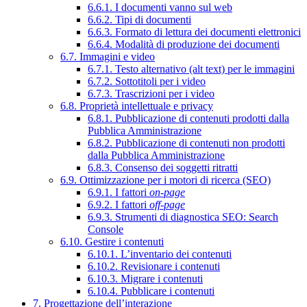
6.6.1. I documenti vanno sul web
6.6.2. Tipi di documenti
6.6.3. Formato di lettura dei documenti elettronici
6.6.4. Modalità di produzione dei documenti
6.7. Immagini e video
6.7.1. Testo alternativo (alt text) per le immagini
6.7.2. Sottotitoli per i video
6.7.3. Trascrizioni per i video
6.8. Proprietà intellettuale e privacy
6.8.1. Pubblicazione di contenuti prodotti dalla
Pubblica Amministrazione
6.8.2. Pubblicazione di contenuti non prodotti
dalla Pubblica Amministrazione
6.8.3. Consenso dei soggetti ritratti
6.9. Ottimizzazione per i motori di ricerca (SEO)
6.9.1. I fattori
on-page
6.9.2. I fattori
off-page
6.9.3. Strumenti di diagnostica SEO: Search
Console
6.10. Gestire i contenuti
6.10.1. L’inventario dei contenuti
6.10.2. Revisionare i contenuti
6.10.3. Migrare i contenuti
6.10.4. Pubblicare i contenuti
7. Progettazione dell’interazione