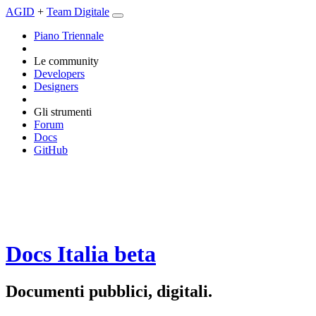
AGID
+
Team Digitale
Piano Triennale
Le community
Developers
Designers
Gli strumenti
Forum
Docs
GitHub
Docs Italia
beta
Documenti pubblici, digitali.