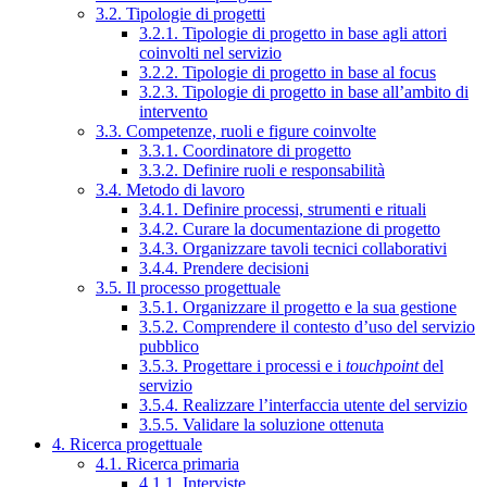
3.2. Tipologie di progetti
3.2.1. Tipologie di progetto in base agli attori
coinvolti nel servizio
3.2.2. Tipologie di progetto in base al focus
3.2.3. Tipologie di progetto in base all’ambito di
intervento
3.3. Competenze, ruoli e figure coinvolte
3.3.1. Coordinatore di progetto
3.3.2. Definire ruoli e responsabilità
3.4. Metodo di lavoro
3.4.1. Definire processi, strumenti e rituali
3.4.2. Curare la documentazione di progetto
3.4.3. Organizzare tavoli tecnici collaborativi
3.4.4. Prendere decisioni
3.5. Il processo progettuale
3.5.1. Organizzare il progetto e la sua gestione
3.5.2. Comprendere il contesto d’uso del servizio
pubblico
3.5.3. Progettare i processi e i
touchpoint
del
servizio
3.5.4. Realizzare l’interfaccia utente del servizio
3.5.5. Validare la soluzione ottenuta
4. Ricerca progettuale
4.1. Ricerca primaria
4.1.1. Interviste