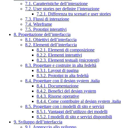
7.1. Caratteristiche dell’interazione
7.2. User stories per definire l’interazione
7.2.1. Differenza tra scenari e user stories
7.3. Flussi di interazione
7.4. Wireframe
7.5. Prototipi interattivi
8. Progettazione dell’interfaccia
8.1. Obiettivi dell’interfaccia
8.2. Elementi dell’interfaccia
8.2.1. Elementi di composizione
8.2.2. Elementi interattivi
8.2.3. Elementi testuali (microtesti)
8.3. Progettare e costruire in alta fedeltà
8.3.1. Layout di pagina
8.3.2. Prototipi in alta fedeltà
8.4. Progettare con il design system .italia
8.4.1. Documentazione
8.4.2. Benefici del design system
8.4.3. Risorse operative
8.4.4. Come contribuire al design system .italia
8.5. Progettare con i modelli di sito e servizi
8.5.1. Vantaggi dell’utilizzo dei modelli
8.5.2. I modelli di sito e servizi disponibili
9. Sviluppo dell’interfaccia
9.1. Approccio allo sviluppo