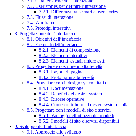
7.1. Caratteristiche dell’interazione
7.2. User stories per definire l’interazione
7.2.1. Differenza tra scenari e user stories
7.3. Flussi di interazione
7.4. Wireframe
7.5. Prototipi interattivi
8. Progettazione dell’interfaccia
8.1. Obiettivi dell’interfaccia
8.2. Elementi dell’interfaccia
8.2.1. Elementi di composizione
8.2.2. Elementi interattivi
8.2.3. Elementi testuali (microtesti)
8.3. Progettare e costruire in alta fedeltà
8.3.1. Layout di pagina
8.3.2. Prototipi in alta fedeltà
8.4. Progettare con il design system .italia
8.4.1. Documentazione
8.4.2. Benefici del design system
8.4.3. Risorse operative
8.4.4. Come contribuire al design system .italia
8.5. Progettare con i modelli di sito e servizi
8.5.1. Vantaggi dell’utilizzo dei modelli
8.5.2. I modelli di sito e servizi disponibili
9. Sviluppo dell’interfaccia
9.1. Approccio allo sviluppo