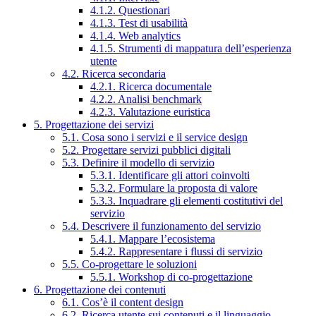
4.1.2. Questionari
4.1.3. Test di usabilità
4.1.4. Web analytics
4.1.5. Strumenti di mappatura dell’esperienza
utente
4.2. Ricerca secondaria
4.2.1. Ricerca documentale
4.2.2. Analisi benchmark
4.2.3. Valutazione euristica
5. Progettazione dei servizi
5.1. Cosa sono i servizi e il service design
5.2. Progettare servizi pubblici digitali
5.3. Definire il modello di servizio
5.3.1. Identificare gli attori coinvolti
5.3.2. Formulare la proposta di valore
5.3.3. Inquadrare gli elementi costitutivi del
servizio
5.4. Descrivere il funzionamento del servizio
5.4.1. Mappare l’ecosistema
5.4.2. Rappresentare i flussi di servizio
5.5. Co-progettare le soluzioni
5.5.1. Workshop di co-progettazione
6. Progettazione dei contenuti
6.1. Cos’è il content design
6.2. Ricerca utente sui contenuti e il linguaggio