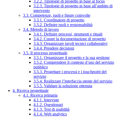
3.2.2. Tipologie di progetto in base al focus
3.2.3. Tipologie di progetto in base all’ambito di
intervento
3.3. Competenze, ruoli e figure coinvolte
3.3.1. Coordinatore di progetto
3.3.2. Definire ruoli e responsabilità
3.4. Metodo di lavoro
3.4.1. Definire processi, strumenti e rituali
3.4.2. Curare la documentazione di progetto
3.4.3. Organizzare tavoli tecnici collaborativi
3.4.4. Prendere decisioni
3.5. Il processo progettuale
3.5.1. Organizzare il progetto e la sua gestione
3.5.2. Comprendere il contesto d’uso del servizio
pubblico
3.5.3. Progettare i processi e i
touchpoint
del
servizio
3.5.4. Realizzare l’interfaccia utente del servizio
3.5.5. Validare la soluzione ottenuta
4. Ricerca progettuale
4.1. Ricerca primaria
4.1.1. Interviste
4.1.2. Questionari
4.1.3. Test di usabilità
4.1.4. Web analytics