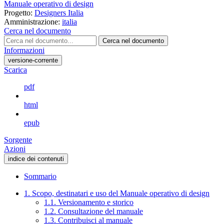
Manuale operativo di design
Progetto:
Designers Italia
Amministrazione:
italia
Cerca nel documento
Cerca nel documento
Informazioni
versione-corrente
Scarica
pdf
html
epub
Sorgente
Azioni
indice dei contenuti
Sommario
1. Scopo, destinatari e uso del Manuale operativo di design
1.1. Versionamento e storico
1.2. Consultazione del manuale
1.3. Contribuisci al manuale