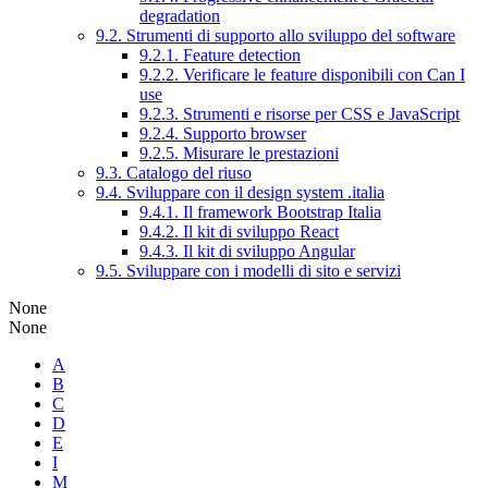
degradation
9.2. Strumenti di supporto allo sviluppo del software
9.2.1. Feature detection
9.2.2. Verificare le feature disponibili con Can I
use
9.2.3. Strumenti e risorse per CSS e JavaScript
9.2.4. Supporto browser
9.2.5. Misurare le prestazioni
9.3. Catalogo del riuso
9.4. Sviluppare con il design system .italia
9.4.1. Il framework Bootstrap Italia
9.4.2. Il kit di sviluppo React
9.4.3. Il kit di sviluppo Angular
9.5. Sviluppare con i modelli di sito e servizi
None
None
A
B
C
D
E
I
M