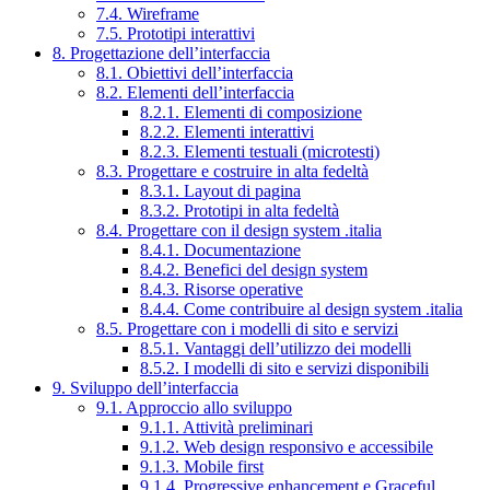
7.4. Wireframe
7.5. Prototipi interattivi
8. Progettazione dell’interfaccia
8.1. Obiettivi dell’interfaccia
8.2. Elementi dell’interfaccia
8.2.1. Elementi di composizione
8.2.2. Elementi interattivi
8.2.3. Elementi testuali (microtesti)
8.3. Progettare e costruire in alta fedeltà
8.3.1. Layout di pagina
8.3.2. Prototipi in alta fedeltà
8.4. Progettare con il design system .italia
8.4.1. Documentazione
8.4.2. Benefici del design system
8.4.3. Risorse operative
8.4.4. Come contribuire al design system .italia
8.5. Progettare con i modelli di sito e servizi
8.5.1. Vantaggi dell’utilizzo dei modelli
8.5.2. I modelli di sito e servizi disponibili
9. Sviluppo dell’interfaccia
9.1. Approccio allo sviluppo
9.1.1. Attività preliminari
9.1.2. Web design responsivo e accessibile
9.1.3. Mobile first
9.1.4. Progressive enhancement e Graceful