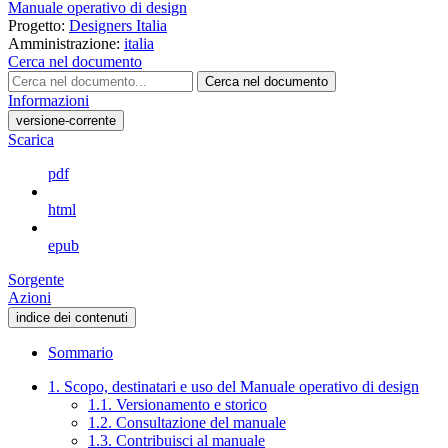
Manuale operativo di design
Progetto:
Designers Italia
Amministrazione:
italia
Cerca nel documento
Cerca nel documento
Informazioni
versione-corrente
Scarica
pdf
html
epub
Sorgente
Azioni
indice dei contenuti
Sommario
1. Scopo, destinatari e uso del Manuale operativo di design
1.1. Versionamento e storico
1.2. Consultazione del manuale
1.3. Contribuisci al manuale