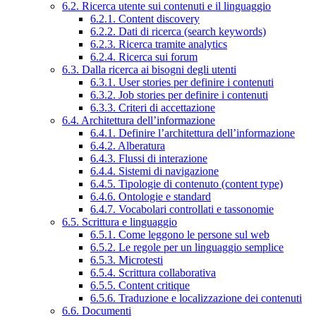
6.2. Ricerca utente sui contenuti e il linguaggio
6.2.1. Content discovery
6.2.2. Dati di ricerca (search keywords)
6.2.3. Ricerca tramite analytics
6.2.4. Ricerca sui forum
6.3. Dalla ricerca ai bisogni degli utenti
6.3.1. User stories per definire i contenuti
6.3.2. Job stories per definire i contenuti
6.3.3. Criteri di accettazione
6.4. Architettura dell’informazione
6.4.1. Definire l’architettura dell’informazione
6.4.2. Alberatura
6.4.3. Flussi di interazione
6.4.4. Sistemi di navigazione
6.4.5. Tipologie di contenuto (content type)
6.4.6. Ontologie e standard
6.4.7. Vocabolari controllati e tassonomie
6.5. Scrittura e linguaggio
6.5.1. Come leggono le persone sul web
6.5.2. Le regole per un linguaggio semplice
6.5.3. Microtesti
6.5.4. Scrittura collaborativa
6.5.5. Content critique
6.5.6. Traduzione e localizzazione dei contenuti
6.6. Documenti