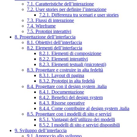
7.1. Caratteristiche dell’interazione
7.2. User stories per definire l’interazione
7.2.1. Differenza tra scenari e user stories
7.3. Flussi di interazione
7.4. Wireframe
7.5. Prototipi interattivi
8. Progettazione dell’interfaccia
8.1. Obiettivi dell’interfaccia
8.2. Elementi dell’interfaccia
8.2.1. Elementi di composizione
8.2.2. Elementi interattivi
8.2.3. Elementi testuali (microtesti)
8.3. Progettare e costruire in alta fedeltà
8.3.1. Layout di pagina
8.3.2. Prototipi in alta fedeltà
8.4. Progettare con il design system .italia
8.4.1. Documentazione
8.4.2. Benefici del design system
8.4.3. Risorse operative
8.4.4. Come contribuire al design system .italia
8.5. Progettare con i modelli di sito e servizi
8.5.1. Vantaggi dell’utilizzo dei modelli
8.5.2. I modelli di sito e servizi disponibili
9. Sviluppo dell’interfaccia
9.1. Approccio allo sviluppo