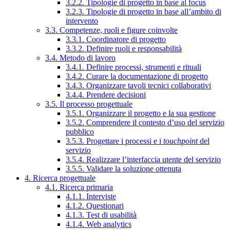
3.2.2. Tipologie di progetto in base al focus
3.2.3. Tipologie di progetto in base all’ambito di
intervento
3.3. Competenze, ruoli e figure coinvolte
3.3.1. Coordinatore di progetto
3.3.2. Definire ruoli e responsabilità
3.4. Metodo di lavoro
3.4.1. Definire processi, strumenti e rituali
3.4.2. Curare la documentazione di progetto
3.4.3. Organizzare tavoli tecnici collaborativi
3.4.4. Prendere decisioni
3.5. Il processo progettuale
3.5.1. Organizzare il progetto e la sua gestione
3.5.2. Comprendere il contesto d’uso del servizio
pubblico
3.5.3. Progettare i processi e i
touchpoint
del
servizio
3.5.4. Realizzare l’interfaccia utente del servizio
3.5.5. Validare la soluzione ottenuta
4. Ricerca progettuale
4.1. Ricerca primaria
4.1.1. Interviste
4.1.2. Questionari
4.1.3. Test di usabilità
4.1.4. Web analytics