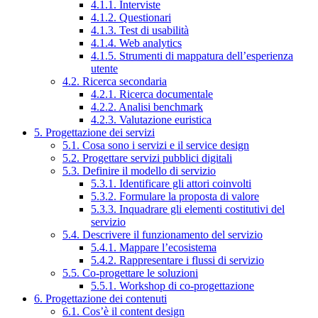
4.1.1. Interviste
4.1.2. Questionari
4.1.3. Test di usabilità
4.1.4. Web analytics
4.1.5. Strumenti di mappatura dell’esperienza
utente
4.2. Ricerca secondaria
4.2.1. Ricerca documentale
4.2.2. Analisi benchmark
4.2.3. Valutazione euristica
5. Progettazione dei servizi
5.1. Cosa sono i servizi e il service design
5.2. Progettare servizi pubblici digitali
5.3. Definire il modello di servizio
5.3.1. Identificare gli attori coinvolti
5.3.2. Formulare la proposta di valore
5.3.3. Inquadrare gli elementi costitutivi del
servizio
5.4. Descrivere il funzionamento del servizio
5.4.1. Mappare l’ecosistema
5.4.2. Rappresentare i flussi di servizio
5.5. Co-progettare le soluzioni
5.5.1. Workshop di co-progettazione
6. Progettazione dei contenuti
6.1. Cos’è il content design