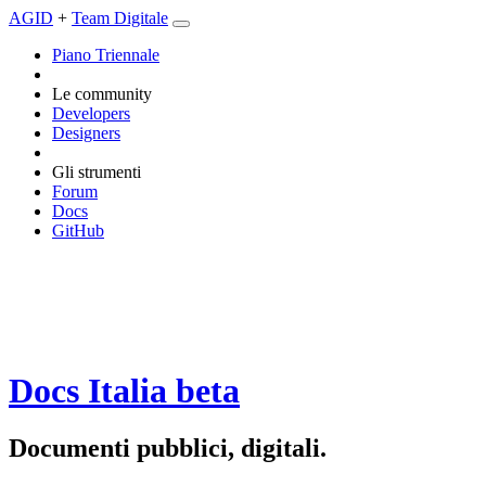
AGID
+
Team Digitale
Piano Triennale
Le community
Developers
Designers
Gli strumenti
Forum
Docs
GitHub
Docs Italia
beta
Documenti pubblici, digitali.