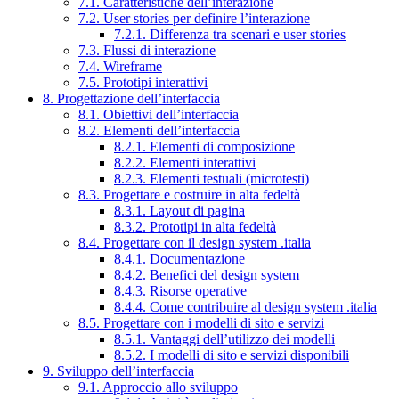
7.1. Caratteristiche dell’interazione
7.2. User stories per definire l’interazione
7.2.1. Differenza tra scenari e user stories
7.3. Flussi di interazione
7.4. Wireframe
7.5. Prototipi interattivi
8. Progettazione dell’interfaccia
8.1. Obiettivi dell’interfaccia
8.2. Elementi dell’interfaccia
8.2.1. Elementi di composizione
8.2.2. Elementi interattivi
8.2.3. Elementi testuali (microtesti)
8.3. Progettare e costruire in alta fedeltà
8.3.1. Layout di pagina
8.3.2. Prototipi in alta fedeltà
8.4. Progettare con il design system .italia
8.4.1. Documentazione
8.4.2. Benefici del design system
8.4.3. Risorse operative
8.4.4. Come contribuire al design system .italia
8.5. Progettare con i modelli di sito e servizi
8.5.1. Vantaggi dell’utilizzo dei modelli
8.5.2. I modelli di sito e servizi disponibili
9. Sviluppo dell’interfaccia
9.1. Approccio allo sviluppo