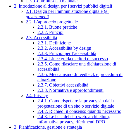
1.3. Contribuisci al manuale
2. Introduzione al design per i servizi pubblici digitali
2.1. Design per l’amministrazione digitale (
e-
government
)
2.2. L’approccio progettuale
2.2.1. Buone pratiche
2.2.2. Principi
2.3. Accessibilità
2.3.1. Definizione
2.3.2. Accessibilità by design
2.3.3. Principi per l’accessibilità
2.3.4. Linee guida e criteri di successo
2.3.5. Come rilasciare una dichiarazione di
accessibilità
2.3.6. Meccanismo di feedback e procedura di
attuazione
2.3.7. Obiettivi accessibilità
2.3.8. Normativa e approfondimenti
2.4. Privacy
2.4.1. Come rispettare la privacy sin dalla
progettazione di un sito o servizio digitale
2.4.2. Richiedi il consenso quando necessario
2.4.3. Le basi del sito web: architettura,
informativa privacy, riferimenti DPO
3. Pianificazione, gestione e strategia