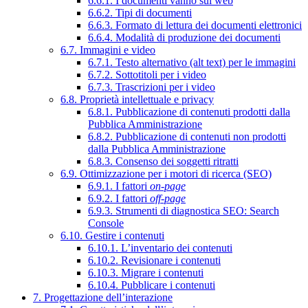
6.6.1. I documenti vanno sul web
6.6.2. Tipi di documenti
6.6.3. Formato di lettura dei documenti elettronici
6.6.4. Modalità di produzione dei documenti
6.7. Immagini e video
6.7.1. Testo alternativo (alt text) per le immagini
6.7.2. Sottotitoli per i video
6.7.3. Trascrizioni per i video
6.8. Proprietà intellettuale e privacy
6.8.1. Pubblicazione di contenuti prodotti dalla
Pubblica Amministrazione
6.8.2. Pubblicazione di contenuti non prodotti
dalla Pubblica Amministrazione
6.8.3. Consenso dei soggetti ritratti
6.9. Ottimizzazione per i motori di ricerca (SEO)
6.9.1. I fattori
on-page
6.9.2. I fattori
off-page
6.9.3. Strumenti di diagnostica SEO: Search
Console
6.10. Gestire i contenuti
6.10.1. L’inventario dei contenuti
6.10.2. Revisionare i contenuti
6.10.3. Migrare i contenuti
6.10.4. Pubblicare i contenuti
7. Progettazione dell’interazione