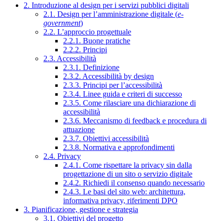
2. Introduzione al design per i servizi pubblici digitali
2.1. Design per l’amministrazione digitale (
e-
government
)
2.2. L’approccio progettuale
2.2.1. Buone pratiche
2.2.2. Principi
2.3. Accessibilità
2.3.1. Definizione
2.3.2. Accessibilità by design
2.3.3. Principi per l’accessibilità
2.3.4. Linee guida e criteri di successo
2.3.5. Come rilasciare una dichiarazione di
accessibilità
2.3.6. Meccanismo di feedback e procedura di
attuazione
2.3.7. Obiettivi accessibilità
2.3.8. Normativa e approfondimenti
2.4. Privacy
2.4.1. Come rispettare la privacy sin dalla
progettazione di un sito o servizio digitale
2.4.2. Richiedi il consenso quando necessario
2.4.3. Le basi del sito web: architettura,
informativa privacy, riferimenti DPO
3. Pianificazione, gestione e strategia
3.1. Obiettivi del progetto