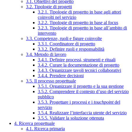
3.1. Obiettivi del progetto
3.2. Tipologie di progetti
3.2.1. Tipologie di progetto in base agli attori
coinvolti nel servizio
3.2.2. Tipologie di progetto in base al focus
3.2.3. Tipologie di progetto in base all’ambito di
intervento
3.3. Competenze, ruoli e figure coinvolte
3.3.1. Coordinatore di progetto
3.3.2. Definire ruoli e responsabilità
3.4. Metodo di lavoro
3.4.1. Definire processi, strumenti e rituali
3.4.2. Curare la documentazione di progetto
3.4.3. Organizzare tavoli tecnici collaborativi
3.4.4. Prendere decisioni
3.5. Il processo progettuale
3.5.1. Organizzare il progetto e la sua gestione
3.5.2. Comprendere il contesto d’uso del servizio
pubblico
3.5.3. Progettare i processi e i
touchpoint
del
servizio
3.5.4. Realizzare l’interfaccia utente del servizio
3.5.5. Validare la soluzione ottenuta
4. Ricerca progettuale
4.1. Ricerca primaria