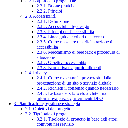
2.2. L’approccio progettuale
2.2.1. Buone pratiche
2.2.2. Principi
2.3. Accessibilità
2.3.1. Definizione
2.3.2. Accessibilità by design
2.3.3. Principi per l’accessibilità
2.3.4. Linee guida e criteri di successo
2.3.5. Come rilasciare una dichiarazione di
accessibilità
2.3.6. Meccanismo di feedback e procedura di
attuazione
2.3.7. Obiettivi accessibilità
2.3.8. Normativa e approfondimenti
2.4. Privacy
2.4.1. Come rispettare la privacy sin dalla
progettazione di un sito o servizio digitale
2.4.2. Richiedi il consenso quando necessario
2.4.3. Le basi del sito web: architettura,
informativa privacy, riferimenti DPO
3. Pianificazione, gestione e strategia
3.1. Obiettivi del progetto
3.2. Tipologie di progetti
3.2.1. Tipologie di progetto in base agli attori
coinvolti nel servizio