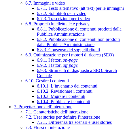
6.7. Immagini e video
6.7.1. Testo alternativo (alt text) per le immagini
6.7.2. Sottotitoli per i video
6.7.3. Trascrizioni per i video
6.8. Proprietà intellettuale e privacy
6.8.1. Pubblicazione di contenuti prodotti dalla
Pubblica Amministrazione
6.8.2. Pubblicazione di contenuti non prodotti
dalla Pubblica Amministrazione
6.8.3. Consenso dei soggetti ritratti
6.9. Ottimizzazione per i motori di ricerca (SEO)
6.9.1. I fattori
on-page
6.9.2. I fattori
off-page
6.9.3. Strumenti di diagnostica SEO: Search
Console
6.10. Gestire i contenuti
6.10.1. L’inventario dei contenuti
6.10.2. Revisionare i contenuti
6.10.3. Migrare i contenuti
6.10.4. Pubblicare i contenuti
7. Progettazione dell’interazione
7.1. Caratteristiche dell’interazione
7.2. User stories per definire l’interazione
7.2.1. Differenza tra scenari e user stories
7.3. Flussi di interazione