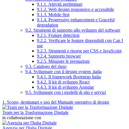
9.1.1. Attività preliminari
9.1.2. Web design responsivo e accessibile
9.1.3. Mobile first
9.1.4. Progressive enhancement e Graceful
degradation
9.2. Strumenti di supporto allo sviluppo del software
9.2.1. Feature detection
9.2.2. Verificare le feature disponibili con Can I
use
9.2.3. Strumenti e risorse per CSS e JavaScript
9.2.4. Supporto browser
9.2.5. Misurare le prestazioni
9.3. Catalogo del riuso
9.4. Sviluppare con il design system .italia
9.4.1. Il framework Bootstrap Italia
9.4.2. Il kit di sviluppo React
9.4.3. Il kit di sviluppo Angular
9.5. Sviluppare con i modelli di sito e servizi
1. Scopo, destinatari e uso del Manuale operativo di design
Team per la Trasformazione Digitale
in collaborazione con
Agenzia per l'Italia Digitale