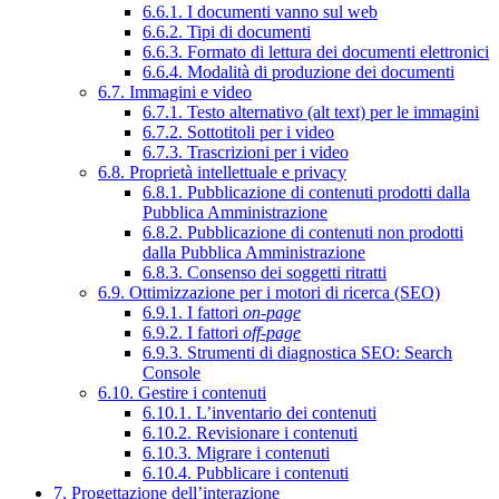
6.6.1. I documenti vanno sul web
6.6.2. Tipi di documenti
6.6.3. Formato di lettura dei documenti elettronici
6.6.4. Modalità di produzione dei documenti
6.7. Immagini e video
6.7.1. Testo alternativo (alt text) per le immagini
6.7.2. Sottotitoli per i video
6.7.3. Trascrizioni per i video
6.8. Proprietà intellettuale e privacy
6.8.1. Pubblicazione di contenuti prodotti dalla
Pubblica Amministrazione
6.8.2. Pubblicazione di contenuti non prodotti
dalla Pubblica Amministrazione
6.8.3. Consenso dei soggetti ritratti
6.9. Ottimizzazione per i motori di ricerca (SEO)
6.9.1. I fattori
on-page
6.9.2. I fattori
off-page
6.9.3. Strumenti di diagnostica SEO: Search
Console
6.10. Gestire i contenuti
6.10.1. L’inventario dei contenuti
6.10.2. Revisionare i contenuti
6.10.3. Migrare i contenuti
6.10.4. Pubblicare i contenuti
7. Progettazione dell’interazione