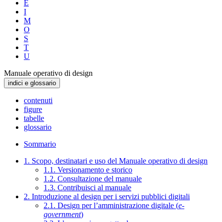
E
I
M
O
S
T
U
Manuale operativo di design
indici e glossario
contenuti
figure
tabelle
glossario
Sommario
1. Scopo, destinatari e uso del Manuale operativo di design
1.1. Versionamento e storico
1.2. Consultazione del manuale
1.3. Contribuisci al manuale
2. Introduzione al design per i servizi pubblici digitali
2.1. Design per l’amministrazione digitale (
e-
government
)