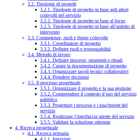
3.2. Tipologie di progetti
3.2.1. Tipologie di progetto in base agli attori
coinvolti nel servizio
3.2.2. Tipologie di progetto in base al focus
3.2.3. Tipologie di progetto in base all’ambito di
intervento
3.3. Competenze, ruoli e figure coinvolte
3.3.1. Coordinatore di progetto
3.3.2. Definire ruoli e responsabilità
3.4. Metodo di lavoro
3.4.1. Definire processi, strumenti e rituali
3.4.2. Curare la documentazione di progetto
3.4.3. Organizzare tavoli tecnici collaborativi
3.4.4. Prendere decisioni
3.5. Il processo progettuale
3.5.1. Organizzare il progetto e la sua gestione
3.5.2. Comprendere il contesto d’uso del servizio
pubblico
3.5.3. Progettare i processi e i
touchpoint
del
servizio
3.5.4. Realizzare l’interfaccia utente del servizio
3.5.5. Validare la soluzione ottenuta
4. Ricerca progettuale
4.1. Ricerca primaria
4.1.1. Interviste