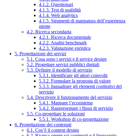
4.1.2. Questionari
4.1.3. Test di usabilità
4.1.4. Web analytics
4.1.5. Strumenti di mappatura dell’esperienza
utente
4.2. Ricerca secondaria
4.2.1. Ricerca documentale
4.2.2. Analisi benchmark
4.2.3. Valutazione euristica
5. Progettazione dei servizi
5.1. Cosa sono i servizi e il service design
5.2. Progettare servizi pubblici digitali
5.3. Definire il modello di servizio
5.3.1. Identificare gli attori coinvolti
5.3.2. Formulare la proposta di valore
5.3.3. Inquadrare gli elementi costitutivi del
servizio
5.4. Descrivere il funzionamento del servizio
5.4.1. Mappare l’ecosistema
5.4.2. Rappresentare i flussi di servizio
5.5. Co-progettare le soluzioni
5.5.1. Workshop di co-progettazione
6. Progettazione dei contenuti
6.1. Cos’è il content design
6.2. Ricerca utente sui contenuti e il linguaggio