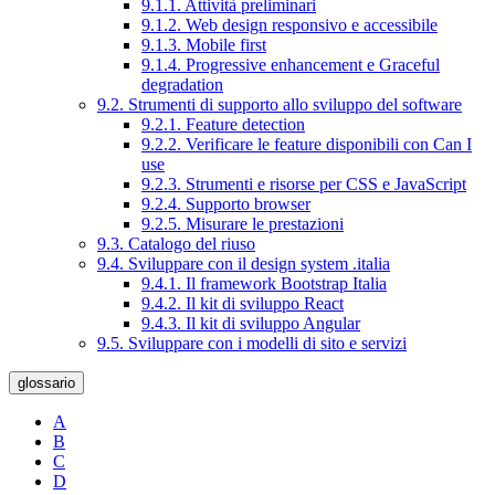
9.1.1. Attività preliminari
9.1.2. Web design responsivo e accessibile
9.1.3. Mobile first
9.1.4. Progressive enhancement e Graceful
degradation
9.2. Strumenti di supporto allo sviluppo del software
9.2.1. Feature detection
9.2.2. Verificare le feature disponibili con Can I
use
9.2.3. Strumenti e risorse per CSS e JavaScript
9.2.4. Supporto browser
9.2.5. Misurare le prestazioni
9.3. Catalogo del riuso
9.4. Sviluppare con il design system .italia
9.4.1. Il framework Bootstrap Italia
9.4.2. Il kit di sviluppo React
9.4.3. Il kit di sviluppo Angular
9.5. Sviluppare con i modelli di sito e servizi
glossario
A
B
C
D