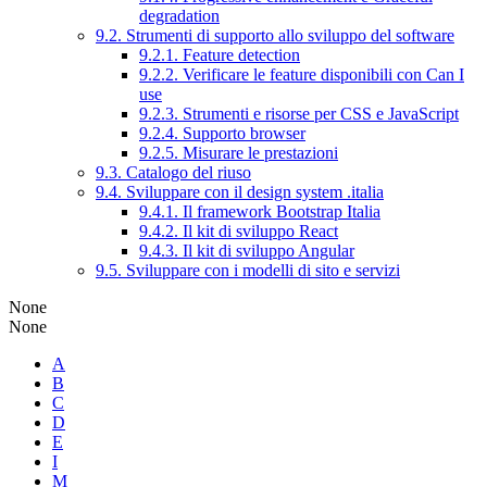
degradation
9.2. Strumenti di supporto allo sviluppo del software
9.2.1. Feature detection
9.2.2. Verificare le feature disponibili con Can I
use
9.2.3. Strumenti e risorse per CSS e JavaScript
9.2.4. Supporto browser
9.2.5. Misurare le prestazioni
9.3. Catalogo del riuso
9.4. Sviluppare con il design system .italia
9.4.1. Il framework Bootstrap Italia
9.4.2. Il kit di sviluppo React
9.4.3. Il kit di sviluppo Angular
9.5. Sviluppare con i modelli di sito e servizi
None
None
A
B
C
D
E
I
M