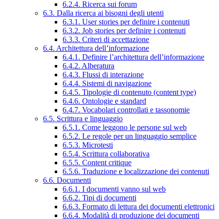
6.2.4. Ricerca sui forum
6.3. Dalla ricerca ai bisogni degli utenti
6.3.1. User stories per definire i contenuti
6.3.2. Job stories per definire i contenuti
6.3.3. Criteri di accettazione
6.4. Architettura dell’informazione
6.4.1. Definire l’architettura dell’informazione
6.4.2. Alberatura
6.4.3. Flussi di interazione
6.4.4. Sistemi di navigazione
6.4.5. Tipologie di contenuto (content type)
6.4.6. Ontologie e standard
6.4.7. Vocabolari controllati e tassonomie
6.5. Scrittura e linguaggio
6.5.1. Come leggono le persone sul web
6.5.2. Le regole per un linguaggio semplice
6.5.3. Microtesti
6.5.4. Scrittura collaborativa
6.5.5. Content critique
6.5.6. Traduzione e localizzazione dei contenuti
6.6. Documenti
6.6.1. I documenti vanno sul web
6.6.2. Tipi di documenti
6.6.3. Formato di lettura dei documenti elettronici
6.6.4. Modalità di produzione dei documenti