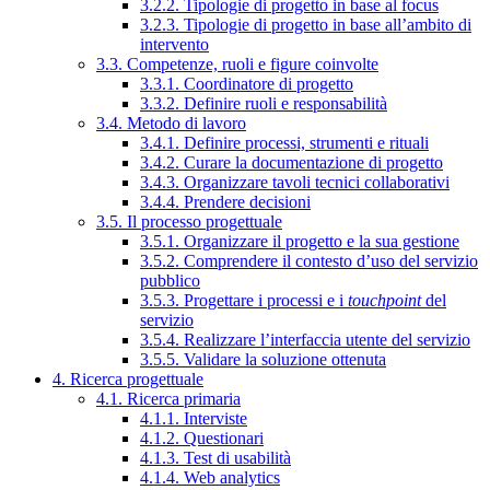
3.2.2. Tipologie di progetto in base al focus
3.2.3. Tipologie di progetto in base all’ambito di
intervento
3.3. Competenze, ruoli e figure coinvolte
3.3.1. Coordinatore di progetto
3.3.2. Definire ruoli e responsabilità
3.4. Metodo di lavoro
3.4.1. Definire processi, strumenti e rituali
3.4.2. Curare la documentazione di progetto
3.4.3. Organizzare tavoli tecnici collaborativi
3.4.4. Prendere decisioni
3.5. Il processo progettuale
3.5.1. Organizzare il progetto e la sua gestione
3.5.2. Comprendere il contesto d’uso del servizio
pubblico
3.5.3. Progettare i processi e i
touchpoint
del
servizio
3.5.4. Realizzare l’interfaccia utente del servizio
3.5.5. Validare la soluzione ottenuta
4. Ricerca progettuale
4.1. Ricerca primaria
4.1.1. Interviste
4.1.2. Questionari
4.1.3. Test di usabilità
4.1.4. Web analytics