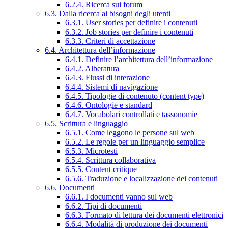
6.2.4. Ricerca sui forum
6.3. Dalla ricerca ai bisogni degli utenti
6.3.1. User stories per definire i contenuti
6.3.2. Job stories per definire i contenuti
6.3.3. Criteri di accettazione
6.4. Architettura dell’informazione
6.4.1. Definire l’architettura dell’informazione
6.4.2. Alberatura
6.4.3. Flussi di interazione
6.4.4. Sistemi di navigazione
6.4.5. Tipologie di contenuto (content type)
6.4.6. Ontologie e standard
6.4.7. Vocabolari controllati e tassonomie
6.5. Scrittura e linguaggio
6.5.1. Come leggono le persone sul web
6.5.2. Le regole per un linguaggio semplice
6.5.3. Microtesti
6.5.4. Scrittura collaborativa
6.5.5. Content critique
6.5.6. Traduzione e localizzazione dei contenuti
6.6. Documenti
6.6.1. I documenti vanno sul web
6.6.2. Tipi di documenti
6.6.3. Formato di lettura dei documenti elettronici
6.6.4. Modalità di produzione dei documenti