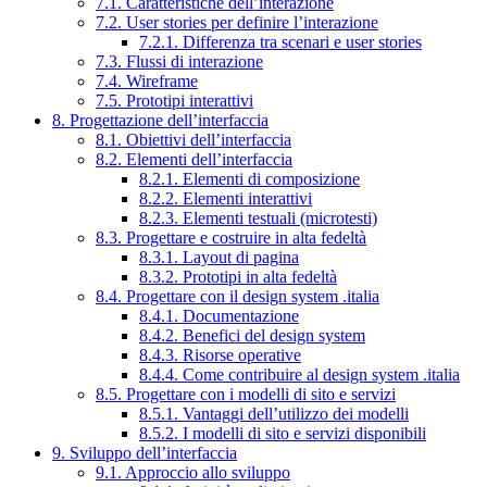
7.1. Caratteristiche dell’interazione
7.2. User stories per definire l’interazione
7.2.1. Differenza tra scenari e user stories
7.3. Flussi di interazione
7.4. Wireframe
7.5. Prototipi interattivi
8. Progettazione dell’interfaccia
8.1. Obiettivi dell’interfaccia
8.2. Elementi dell’interfaccia
8.2.1. Elementi di composizione
8.2.2. Elementi interattivi
8.2.3. Elementi testuali (microtesti)
8.3. Progettare e costruire in alta fedeltà
8.3.1. Layout di pagina
8.3.2. Prototipi in alta fedeltà
8.4. Progettare con il design system .italia
8.4.1. Documentazione
8.4.2. Benefici del design system
8.4.3. Risorse operative
8.4.4. Come contribuire al design system .italia
8.5. Progettare con i modelli di sito e servizi
8.5.1. Vantaggi dell’utilizzo dei modelli
8.5.2. I modelli di sito e servizi disponibili
9. Sviluppo dell’interfaccia
9.1. Approccio allo sviluppo