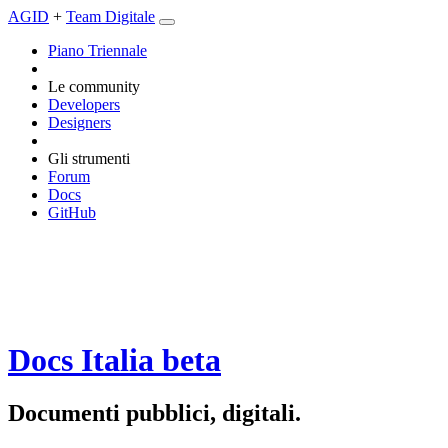
AGID
+
Team Digitale
Piano Triennale
Le community
Developers
Designers
Gli strumenti
Forum
Docs
GitHub
Docs Italia
beta
Documenti pubblici, digitali.