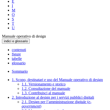
E
I
M
O
S
T
U
Manuale operativo di design
indici e glossario
contenuti
figure
tabelle
glossario
Sommario
1. Scopo, destinatari e uso del Manuale operativo di design
1.1. Versionamento e storico
1.2. Consultazione del manuale
1.3. Contribuisci al manuale
2. Introduzione al design per i servizi pubblici digitali
2.1. Design per l’amministrazione digitale (
e-
government
)