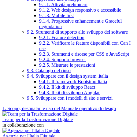
9.1.1. Attività preliminari
9.1.2. Web design responsivo e accessibile
9.1.3. Mobile first
9.1.4. Progressive enhancement e Graceful
degradation
9.2. Strumenti di supporto allo sviluppo del software
9.2.1. Feature detection
9.2.2. Verificare le feature disponibili con Can I
use
9.2.3. Strumenti e risorse per CSS e JavaScript
9.2.4. Supporto browser
9.2.5. Misurare le prestazioni
9.3. Catalogo del riuso
9.4. Sviluppare con il design system .italia
9.4.1. Il framework Bootstrap Italia
9.4.2. Il kit di sviluppo React
9.4.3. Il kit di sviluppo Angular
9.5. Sviluppare con i modelli di sito e servizi
1. Scopo, destinatari e uso del Manuale operativo di design
Team per la Trasformazione Digitale
in collaborazione con
Agenzia per l'Italia Digitale