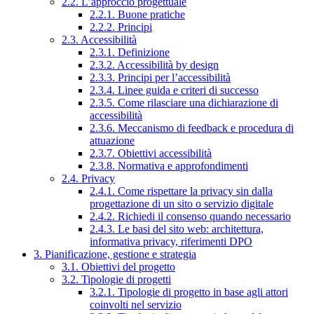
2.2. L’approccio progettuale
2.2.1. Buone pratiche
2.2.2. Principi
2.3. Accessibilità
2.3.1. Definizione
2.3.2. Accessibilità by design
2.3.3. Principi per l’accessibilità
2.3.4. Linee guida e criteri di successo
2.3.5. Come rilasciare una dichiarazione di
accessibilità
2.3.6. Meccanismo di feedback e procedura di
attuazione
2.3.7. Obiettivi accessibilità
2.3.8. Normativa e approfondimenti
2.4. Privacy
2.4.1. Come rispettare la privacy sin dalla
progettazione di un sito o servizio digitale
2.4.2. Richiedi il consenso quando necessario
2.4.3. Le basi del sito web: architettura,
informativa privacy, riferimenti DPO
3. Pianificazione, gestione e strategia
3.1. Obiettivi del progetto
3.2. Tipologie di progetti
3.2.1. Tipologie di progetto in base agli attori
coinvolti nel servizio