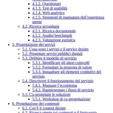
4.1.2. Questionari
4.1.3. Test di usabilità
4.1.4. Web analytics
4.1.5. Strumenti di mappatura dell’esperienza
utente
4.2. Ricerca secondaria
4.2.1. Ricerca documentale
4.2.2. Analisi benchmark
4.2.3. Valutazione euristica
5. Progettazione dei servizi
5.1. Cosa sono i servizi e il service design
5.2. Progettare servizi pubblici digitali
5.3. Definire il modello di servizio
5.3.1. Identificare gli attori coinvolti
5.3.2. Formulare la proposta di valore
5.3.3. Inquadrare gli elementi costitutivi del
servizio
5.4. Descrivere il funzionamento del servizio
5.4.1. Mappare l’ecosistema
5.4.2. Rappresentare i flussi di servizio
5.5. Co-progettare le soluzioni
5.5.1. Workshop di co-progettazione
6. Progettazione dei contenuti
6.1. Cos’è il content design
6.2. Ricerca utente sui contenuti e il linguaggio