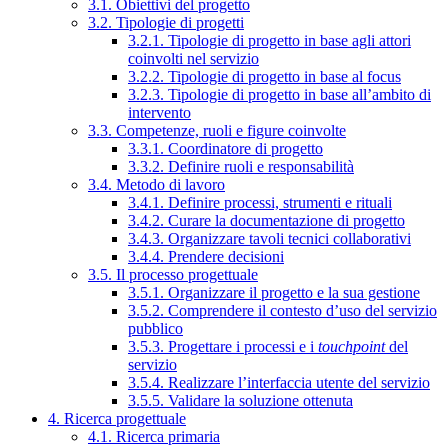
3.1. Obiettivi del progetto
3.2. Tipologie di progetti
3.2.1. Tipologie di progetto in base agli attori
coinvolti nel servizio
3.2.2. Tipologie di progetto in base al focus
3.2.3. Tipologie di progetto in base all’ambito di
intervento
3.3. Competenze, ruoli e figure coinvolte
3.3.1. Coordinatore di progetto
3.3.2. Definire ruoli e responsabilità
3.4. Metodo di lavoro
3.4.1. Definire processi, strumenti e rituali
3.4.2. Curare la documentazione di progetto
3.4.3. Organizzare tavoli tecnici collaborativi
3.4.4. Prendere decisioni
3.5. Il processo progettuale
3.5.1. Organizzare il progetto e la sua gestione
3.5.2. Comprendere il contesto d’uso del servizio
pubblico
3.5.3. Progettare i processi e i
touchpoint
del
servizio
3.5.4. Realizzare l’interfaccia utente del servizio
3.5.5. Validare la soluzione ottenuta
4. Ricerca progettuale
4.1. Ricerca primaria