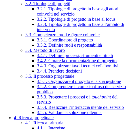
3.2. Tipologie di progetti
3.2.1. Tipologie di progetto in base agli attori
coinvolti nel servizio
3.2.2. Tipologie di progetto in base al focus
3.2.3. Tipologie di progetto in base all’ambito di
intervento
3.3. Competenze, ruoli e figure coinvolte
3.3.1. Coordinatore di progetto
3.3.2. Definire ruoli e responsabilità
3.4. Metodo di lavoro
3.4.1. Definire processi, strumenti e rituali
3.4.2. Curare la documentazione di progetto
3.4.3. Organizzare tavoli tecnici collaborativi
3.4.4. Prendere decisioni
3.5. Il processo progettuale
3.5.1. Organizzare il progetto e la sua gestione
3.5.2. Comprendere il contesto d’uso del servizio
pubblico
3.5.3. Progettare i processi e i
touchpoint
del
servizio
3.5.4. Realizzare l’interfaccia utente del servizio
3.5.5. Validare la soluzione ottenuta
4. Ricerca progettuale
4.1. Ricerca primaria
4.1.1. Interviste