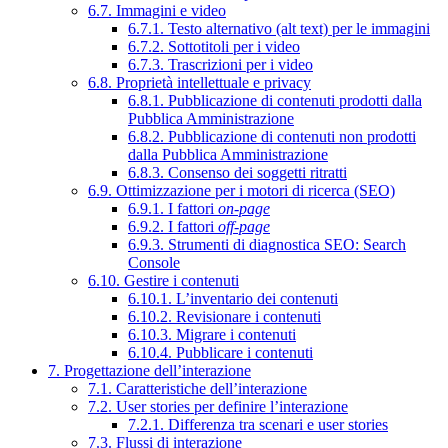
6.7. Immagini e video
6.7.1. Testo alternativo (alt text) per le immagini
6.7.2. Sottotitoli per i video
6.7.3. Trascrizioni per i video
6.8. Proprietà intellettuale e privacy
6.8.1. Pubblicazione di contenuti prodotti dalla
Pubblica Amministrazione
6.8.2. Pubblicazione di contenuti non prodotti
dalla Pubblica Amministrazione
6.8.3. Consenso dei soggetti ritratti
6.9. Ottimizzazione per i motori di ricerca (SEO)
6.9.1. I fattori
on-page
6.9.2. I fattori
off-page
6.9.3. Strumenti di diagnostica SEO: Search
Console
6.10. Gestire i contenuti
6.10.1. L’inventario dei contenuti
6.10.2. Revisionare i contenuti
6.10.3. Migrare i contenuti
6.10.4. Pubblicare i contenuti
7. Progettazione dell’interazione
7.1. Caratteristiche dell’interazione
7.2. User stories per definire l’interazione
7.2.1. Differenza tra scenari e user stories
7.3. Flussi di interazione