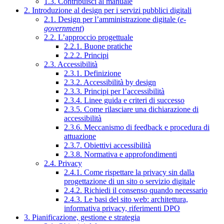
1.3. Contribuisci al manuale
2. Introduzione al design per i servizi pubblici digitali
2.1. Design per l’amministrazione digitale (
e-
government
)
2.2. L’approccio progettuale
2.2.1. Buone pratiche
2.2.2. Principi
2.3. Accessibilità
2.3.1. Definizione
2.3.2. Accessibilità by design
2.3.3. Principi per l’accessibilità
2.3.4. Linee guida e criteri di successo
2.3.5. Come rilasciare una dichiarazione di
accessibilità
2.3.6. Meccanismo di feedback e procedura di
attuazione
2.3.7. Obiettivi accessibilità
2.3.8. Normativa e approfondimenti
2.4. Privacy
2.4.1. Come rispettare la privacy sin dalla
progettazione di un sito o servizio digitale
2.4.2. Richiedi il consenso quando necessario
2.4.3. Le basi del sito web: architettura,
informativa privacy, riferimenti DPO
3. Pianificazione, gestione e strategia