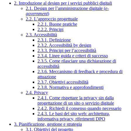
2. Introduzione al design per i servizi pubblici digitali
2.1. Design per l’amministrazione digitale (
e-
government
)
2.2. L’approccio progettuale
2.2.1. Buone pratiche
2.2.2. Principi
2.3. Accessibilità
2.3.1. Definizione
2.3.2. Accessibilità by design
2.3.3. Principi per l’accessibilità
2.3.4. Linee guida e criteri di successo
2.3.5. Come rilasciare una dichiarazione di
accessibilità
2.3.6. Meccanismo di feedback e procedura di
attuazione
2.3.7. Obiettivi accessibilità
2.3.8. Normativa e approfondimenti
2.4. Privacy
2.4.1. Come rispettare la privacy sin dalla
progettazione di un sito o servizio digitale
2.4.2. Richiedi il consenso quando necessario
2.4.3. Le basi del sito web: architettura,
informativa privacy, riferimenti DPO
3. Pianificazione, gestione e strategia
3.1. Obiettivi del progetto