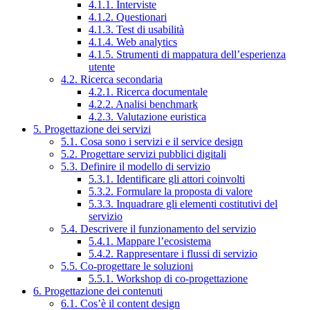
4.1.1. Interviste
4.1.2. Questionari
4.1.3. Test di usabilità
4.1.4. Web analytics
4.1.5. Strumenti di mappatura dell’esperienza
utente
4.2. Ricerca secondaria
4.2.1. Ricerca documentale
4.2.2. Analisi benchmark
4.2.3. Valutazione euristica
5. Progettazione dei servizi
5.1. Cosa sono i servizi e il service design
5.2. Progettare servizi pubblici digitali
5.3. Definire il modello di servizio
5.3.1. Identificare gli attori coinvolti
5.3.2. Formulare la proposta di valore
5.3.3. Inquadrare gli elementi costitutivi del
servizio
5.4. Descrivere il funzionamento del servizio
5.4.1. Mappare l’ecosistema
5.4.2. Rappresentare i flussi di servizio
5.5. Co-progettare le soluzioni
5.5.1. Workshop di co-progettazione
6. Progettazione dei contenuti
6.1. Cos’è il content design