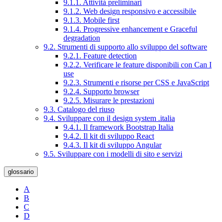
9.1.1. Attività preliminari
9.1.2. Web design responsivo e accessibile
9.1.3. Mobile first
9.1.4. Progressive enhancement e Graceful
degradation
9.2. Strumenti di supporto allo sviluppo del software
9.2.1. Feature detection
9.2.2. Verificare le feature disponibili con Can I
use
9.2.3. Strumenti e risorse per CSS e JavaScript
9.2.4. Supporto browser
9.2.5. Misurare le prestazioni
9.3. Catalogo del riuso
9.4. Sviluppare con il design system .italia
9.4.1. Il framework Bootstrap Italia
9.4.2. Il kit di sviluppo React
9.4.3. Il kit di sviluppo Angular
9.5. Sviluppare con i modelli di sito e servizi
glossario
A
B
C
D