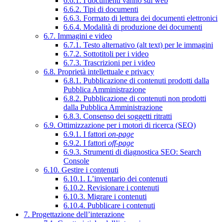
6.6.1. I documenti vanno sul web
6.6.2. Tipi di documenti
6.6.3. Formato di lettura dei documenti elettronici
6.6.4. Modalità di produzione dei documenti
6.7. Immagini e video
6.7.1. Testo alternativo (alt text) per le immagini
6.7.2. Sottotitoli per i video
6.7.3. Trascrizioni per i video
6.8. Proprietà intellettuale e privacy
6.8.1. Pubblicazione di contenuti prodotti dalla
Pubblica Amministrazione
6.8.2. Pubblicazione di contenuti non prodotti
dalla Pubblica Amministrazione
6.8.3. Consenso dei soggetti ritratti
6.9. Ottimizzazione per i motori di ricerca (SEO)
6.9.1. I fattori
on-page
6.9.2. I fattori
off-page
6.9.3. Strumenti di diagnostica SEO: Search
Console
6.10. Gestire i contenuti
6.10.1. L’inventario dei contenuti
6.10.2. Revisionare i contenuti
6.10.3. Migrare i contenuti
6.10.4. Pubblicare i contenuti
7. Progettazione dell’interazione