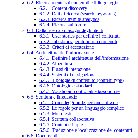
6.2. Ricerca utente sui contenuti e il linguaggio
6.2.1. Content discovery
6.2.2. Dati di ricerca (search keywords)
6.2.3. Ricerca tramite analytics
6.2.4. Ricerca sui forum
6.3. Dalla ricerca ai bisogni degli utenti
6.3.1. User stories per definire i contenuti
6.3.2. Job stories per definire i contenuti
6.3.3. Criteri di accettazione
6.4. Architettura dell’informazione
6.4.1. Definire l’architettura dell’informazione
6.4.2. Alberatura
6.4.3. Flussi di interazione
6.4.4. Sistemi di navigazione
6.4.5. Tipologie di contenuto (content type)
6.4.6. Ontologie e standard
6.4.7. Vocabolari controllati e tassonomie
6.5. Scrittura e linguaggio
6.5.1. Come leggono le persone sul web
6.5.2. Le regole per un linguaggio semplice
6.5.3. Microtesti
6.5.4. Scrittura collaborativa
6.5.5. Content critique
6.5.6. Traduzione e localizzazione dei contenuti
6.6. Documenti