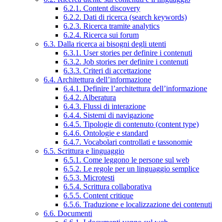
6.2.1. Content discovery
6.2.2. Dati di ricerca (search keywords)
6.2.3. Ricerca tramite analytics
6.2.4. Ricerca sui forum
6.3. Dalla ricerca ai bisogni degli utenti
6.3.1. User stories per definire i contenuti
6.3.2. Job stories per definire i contenuti
6.3.3. Criteri di accettazione
6.4. Architettura dell’informazione
6.4.1. Definire l’architettura dell’informazione
6.4.2. Alberatura
6.4.3. Flussi di interazione
6.4.4. Sistemi di navigazione
6.4.5. Tipologie di contenuto (content type)
6.4.6. Ontologie e standard
6.4.7. Vocabolari controllati e tassonomie
6.5. Scrittura e linguaggio
6.5.1. Come leggono le persone sul web
6.5.2. Le regole per un linguaggio semplice
6.5.3. Microtesti
6.5.4. Scrittura collaborativa
6.5.5. Content critique
6.5.6. Traduzione e localizzazione dei contenuti
6.6. Documenti