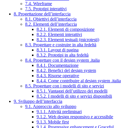
7.4. Wireframe
7.5. Prototipi interattivi
8. Progettazione dell’interfaccia
8.1. Obiettivi dell’interfaccia
8.2. Elementi dell’interfaccia
8.2.1. Elementi di composizione
8.2.2. Elementi interattivi
8.2.3. Elementi testuali (microtesti)
8.3. Progettare e costruire in alta fedeltà
8.3.1. Layout di pagina
8.3.2. Prototipi in alta fedeltà
8.4. Progettare con il design system .italia
8.4.1. Documentazione
8.4.2. Benefici del design system
8.4.3. Risorse operative
8.4.4. Come contribuire al design system .italia
8.5. Progettare con i modelli di sito e servizi
8.5.1. Vantaggi dell’utilizzo dei modelli
8.5.2. I modelli di sito e servizi disponibili
9. Sviluppo dell’interfaccia
9.1. Approccio allo sviluppo
9.1.1. Attività preliminari
9.1.2. Web design responsivo e accessibile
9.1.3. Mobile first
9.1.4. Progressive enhancement e Graceful