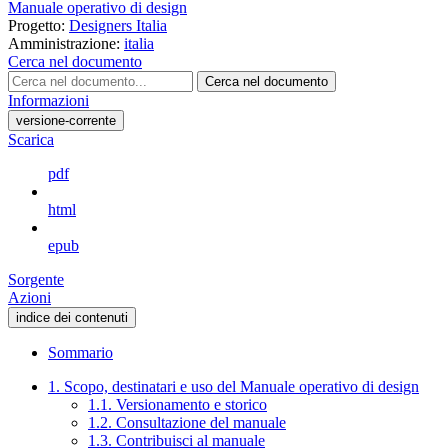
Manuale operativo di design
Progetto:
Designers Italia
Amministrazione:
italia
Cerca nel documento
Cerca nel documento
Informazioni
versione-corrente
Scarica
pdf
html
epub
Sorgente
Azioni
indice dei contenuti
Sommario
1. Scopo, destinatari e uso del Manuale operativo di design
1.1. Versionamento e storico
1.2. Consultazione del manuale
1.3. Contribuisci al manuale