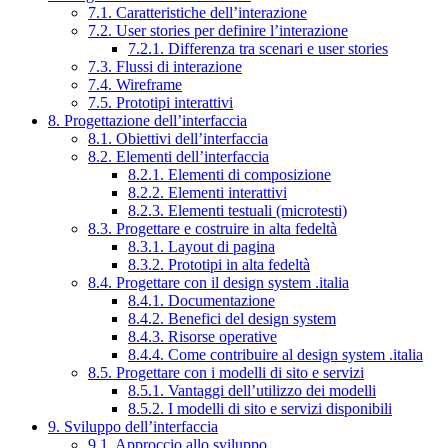
7.1. Caratteristiche dell’interazione
7.2. User stories per definire l’interazione
7.2.1. Differenza tra scenari e user stories
7.3. Flussi di interazione
7.4. Wireframe
7.5. Prototipi interattivi
8. Progettazione dell’interfaccia
8.1. Obiettivi dell’interfaccia
8.2. Elementi dell’interfaccia
8.2.1. Elementi di composizione
8.2.2. Elementi interattivi
8.2.3. Elementi testuali (microtesti)
8.3. Progettare e costruire in alta fedeltà
8.3.1. Layout di pagina
8.3.2. Prototipi in alta fedeltà
8.4. Progettare con il design system .italia
8.4.1. Documentazione
8.4.2. Benefici del design system
8.4.3. Risorse operative
8.4.4. Come contribuire al design system .italia
8.5. Progettare con i modelli di sito e servizi
8.5.1. Vantaggi dell’utilizzo dei modelli
8.5.2. I modelli di sito e servizi disponibili
9. Sviluppo dell’interfaccia
9.1. Approccio allo sviluppo