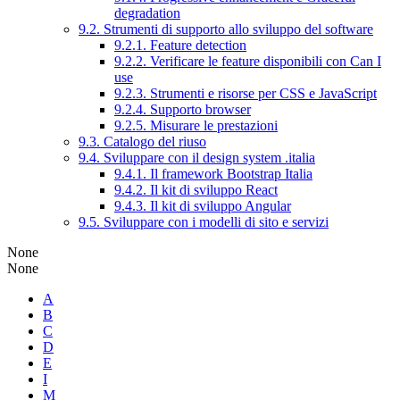
degradation
9.2. Strumenti di supporto allo sviluppo del software
9.2.1. Feature detection
9.2.2. Verificare le feature disponibili con Can I
use
9.2.3. Strumenti e risorse per CSS e JavaScript
9.2.4. Supporto browser
9.2.5. Misurare le prestazioni
9.3. Catalogo del riuso
9.4. Sviluppare con il design system .italia
9.4.1. Il framework Bootstrap Italia
9.4.2. Il kit di sviluppo React
9.4.3. Il kit di sviluppo Angular
9.5. Sviluppare con i modelli di sito e servizi
None
None
A
B
C
D
E
I
M