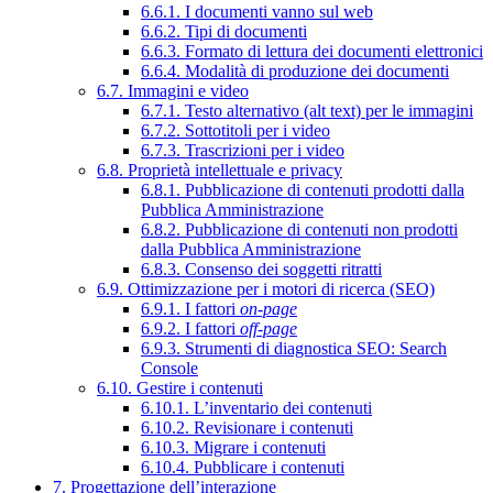
6.6.1. I documenti vanno sul web
6.6.2. Tipi di documenti
6.6.3. Formato di lettura dei documenti elettronici
6.6.4. Modalità di produzione dei documenti
6.7. Immagini e video
6.7.1. Testo alternativo (alt text) per le immagini
6.7.2. Sottotitoli per i video
6.7.3. Trascrizioni per i video
6.8. Proprietà intellettuale e privacy
6.8.1. Pubblicazione di contenuti prodotti dalla
Pubblica Amministrazione
6.8.2. Pubblicazione di contenuti non prodotti
dalla Pubblica Amministrazione
6.8.3. Consenso dei soggetti ritratti
6.9. Ottimizzazione per i motori di ricerca (SEO)
6.9.1. I fattori
on-page
6.9.2. I fattori
off-page
6.9.3. Strumenti di diagnostica SEO: Search
Console
6.10. Gestire i contenuti
6.10.1. L’inventario dei contenuti
6.10.2. Revisionare i contenuti
6.10.3. Migrare i contenuti
6.10.4. Pubblicare i contenuti
7. Progettazione dell’interazione