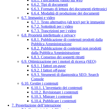
6.6.1. I documenti vanno sul web
6.6.2. Tipi di documenti
6.6.3. Formato di lettura dei documenti elettronici
6.6.4. Modalità di produzione dei documenti
6.7. Immagini e video
6.7.1. Testo alternativo (alt text) per le immagini
6.7.2. Sottotitoli per i video
6.7.3. Trascrizioni per i video
6.8. Proprietà intellettuale e privacy
6.8.1. Pubblicazione di contenuti prodotti dalla
Pubblica Amministrazione
6.8.2. Pubblicazione di contenuti non prodotti
dalla Pubblica Amministrazione
6.8.3. Consenso dei soggetti ritratti
6.9. Ottimizzazione per i motori di ricerca (SEO)
6.9.1. I fattori
on-page
6.9.2. I fattori
off-page
6.9.3. Strumenti di diagnostica SEO: Search
Console
6.10. Gestire i contenuti
6.10.1. L’inventario dei contenuti
6.10.2. Revisionare i contenuti
6.10.3. Migrare i contenuti
6.10.4. Pubblicare i contenuti
7. Progettazione dell’interazione