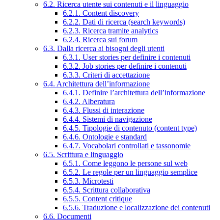
6.2. Ricerca utente sui contenuti e il linguaggio
6.2.1. Content discovery
6.2.2. Dati di ricerca (search keywords)
6.2.3. Ricerca tramite analytics
6.2.4. Ricerca sui forum
6.3. Dalla ricerca ai bisogni degli utenti
6.3.1. User stories per definire i contenuti
6.3.2. Job stories per definire i contenuti
6.3.3. Criteri di accettazione
6.4. Architettura dell’informazione
6.4.1. Definire l’architettura dell’informazione
6.4.2. Alberatura
6.4.3. Flussi di interazione
6.4.4. Sistemi di navigazione
6.4.5. Tipologie di contenuto (content type)
6.4.6. Ontologie e standard
6.4.7. Vocabolari controllati e tassonomie
6.5. Scrittura e linguaggio
6.5.1. Come leggono le persone sul web
6.5.2. Le regole per un linguaggio semplice
6.5.3. Microtesti
6.5.4. Scrittura collaborativa
6.5.5. Content critique
6.5.6. Traduzione e localizzazione dei contenuti
6.6. Documenti