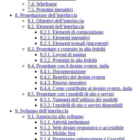
7.4. Wireframe
7.5. Prototipi interattivi
8. Progettazione dell’interfaccia
8.1. Obiettivi dell’interfaccia
8.2. Elementi dell’interfaccia
8.2.1. Elementi di composizione
8.2.2. Elementi interattivi
8.2.3. Elementi testuali (microtesti)
8.3. Progettare e costruire in alta fedeltà
8.3.1. Layout di pagina
8.3.2. Prototipi in alta fedeltà
8.4. Progettare con il design system .italia
8.4.1. Documentazione
8.4.2. Benefici del design system
8.4.3. Risorse operative
8.4.4. Come contribuire al design system .italia
8.5. Progettare con i modelli di sito e servizi
8.5.1. Vantaggi dell’utilizzo dei modelli
8.5.2. I modelli di sito e servizi disponibili
9. Sviluppo dell’interfaccia
9.1. Approccio allo sviluppo
9.1.1. Attività preliminari
9.1.2. Web design responsivo e accessibile
9.1.3. Mobile first
9.1.4. Progressive enhancement e Graceful