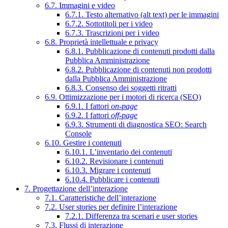
6.7. Immagini e video
6.7.1. Testo alternativo (alt text) per le immagini
6.7.2. Sottotitoli per i video
6.7.3. Trascrizioni per i video
6.8. Proprietà intellettuale e privacy
6.8.1. Pubblicazione di contenuti prodotti dalla
Pubblica Amministrazione
6.8.2. Pubblicazione di contenuti non prodotti
dalla Pubblica Amministrazione
6.8.3. Consenso dei soggetti ritratti
6.9. Ottimizzazione per i motori di ricerca (SEO)
6.9.1. I fattori
on-page
6.9.2. I fattori
off-page
6.9.3. Strumenti di diagnostica SEO: Search
Console
6.10. Gestire i contenuti
6.10.1. L’inventario dei contenuti
6.10.2. Revisionare i contenuti
6.10.3. Migrare i contenuti
6.10.4. Pubblicare i contenuti
7. Progettazione dell’interazione
7.1. Caratteristiche dell’interazione
7.2. User stories per definire l’interazione
7.2.1. Differenza tra scenari e user stories
7.3. Flussi di interazione