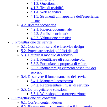
4.1.2. Questionari
4.1.3. Test di usabilità
4.1.4. Web analytics
4.1.5. Strumenti di mappatura dell’esperienza
utente
4.2. Ricerca secondaria
4.2.1. Ricerca documentale
4.2.2. Analisi benchmark
4.2.3. Valutazione euristica
5. Progettazione dei servizi
5.1. Cosa sono i servizi e il service design
5.2. Progettare servizi pubblici digitali
5.3. Definire il modello di servizio
5.3.1. Identificare gli attori coinvolti
5.3.2. Formulare la proposta di valore
5.3.3. Inquadrare gli elementi costitutivi del
servizio
5.4. Descrivere il funzionamento del servizio
5.4.1. Mappare l’ecosistema
5.4.2. Rappresentare i flussi di servizio
5.5. Co-progettare le soluzioni
5.5.1. Workshop di co-progettazione
6. Progettazione dei contenuti
6.1. Cos’è il content design
6.2. Ricerca utente sui contenuti e il linguaggio