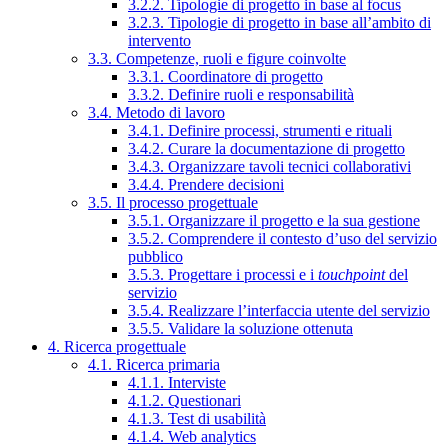
3.2.2. Tipologie di progetto in base al focus
3.2.3. Tipologie di progetto in base all’ambito di
intervento
3.3. Competenze, ruoli e figure coinvolte
3.3.1. Coordinatore di progetto
3.3.2. Definire ruoli e responsabilità
3.4. Metodo di lavoro
3.4.1. Definire processi, strumenti e rituali
3.4.2. Curare la documentazione di progetto
3.4.3. Organizzare tavoli tecnici collaborativi
3.4.4. Prendere decisioni
3.5. Il processo progettuale
3.5.1. Organizzare il progetto e la sua gestione
3.5.2. Comprendere il contesto d’uso del servizio
pubblico
3.5.3. Progettare i processi e i
touchpoint
del
servizio
3.5.4. Realizzare l’interfaccia utente del servizio
3.5.5. Validare la soluzione ottenuta
4. Ricerca progettuale
4.1. Ricerca primaria
4.1.1. Interviste
4.1.2. Questionari
4.1.3. Test di usabilità
4.1.4. Web analytics