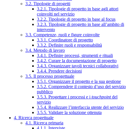
3.2. Tipologie di progetti
3.2.1. Tipologie di progetto in base agli attori
coinvolti nel servizio
3.2.2. Tipologie di progetto in base al focus
3.2.3. Tipologie di progetto in base all’ambito di
intervento
3.3. Competenze, ruoli e figure coinvolte
3.3.1. Coordinatore di progetto
3.3.2. Definire ruoli e responsabilità
3.4. Metodo di lavoro
3.4.1. Definire processi, strumenti e rituali
3.4.2. Curare la documentazione di progetto
3.4.3. Organizzare tavoli tecnici collaborativi
3.4.4. Prendere decisioni
3.5. Il processo progettuale
3.5.1. Organizzare il progetto e la sua gestione
3.5.2. Comprendere il contesto d’uso del servizio
pubblico
3.5.3. Progettare i processi e i
touchpoint
del
servizio
3.5.4. Realizzare l’interfaccia utente del servizio
3.5.5. Validare la soluzione ottenuta
4. Ricerca progettuale
4.1. Ricerca primaria
4.1.1. Interviste