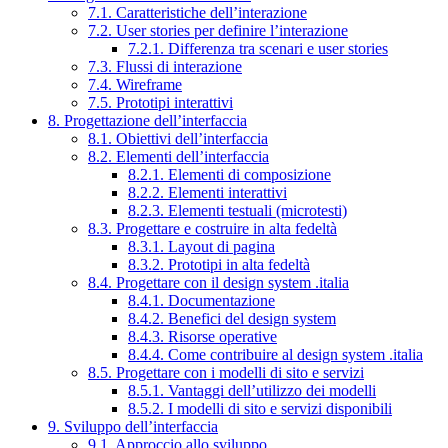
7.1. Caratteristiche dell’interazione
7.2. User stories per definire l’interazione
7.2.1. Differenza tra scenari e user stories
7.3. Flussi di interazione
7.4. Wireframe
7.5. Prototipi interattivi
8. Progettazione dell’interfaccia
8.1. Obiettivi dell’interfaccia
8.2. Elementi dell’interfaccia
8.2.1. Elementi di composizione
8.2.2. Elementi interattivi
8.2.3. Elementi testuali (microtesti)
8.3. Progettare e costruire in alta fedeltà
8.3.1. Layout di pagina
8.3.2. Prototipi in alta fedeltà
8.4. Progettare con il design system .italia
8.4.1. Documentazione
8.4.2. Benefici del design system
8.4.3. Risorse operative
8.4.4. Come contribuire al design system .italia
8.5. Progettare con i modelli di sito e servizi
8.5.1. Vantaggi dell’utilizzo dei modelli
8.5.2. I modelli di sito e servizi disponibili
9. Sviluppo dell’interfaccia
9.1. Approccio allo sviluppo