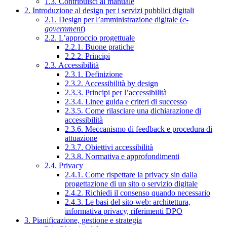
1.3. Contribuisci al manuale
2. Introduzione al design per i servizi pubblici digitali
2.1. Design per l’amministrazione digitale (
e-
government
)
2.2. L’approccio progettuale
2.2.1. Buone pratiche
2.2.2. Principi
2.3. Accessibilità
2.3.1. Definizione
2.3.2. Accessibilità by design
2.3.3. Principi per l’accessibilità
2.3.4. Linee guida e criteri di successo
2.3.5. Come rilasciare una dichiarazione di
accessibilità
2.3.6. Meccanismo di feedback e procedura di
attuazione
2.3.7. Obiettivi accessibilità
2.3.8. Normativa e approfondimenti
2.4. Privacy
2.4.1. Come rispettare la privacy sin dalla
progettazione di un sito o servizio digitale
2.4.2. Richiedi il consenso quando necessario
2.4.3. Le basi del sito web: architettura,
informativa privacy, riferimenti DPO
3. Pianificazione, gestione e strategia