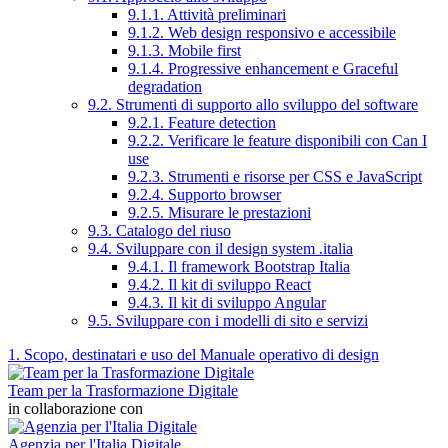
9.1.1. Attività preliminari
9.1.2. Web design responsivo e accessibile
9.1.3. Mobile first
9.1.4. Progressive enhancement e Graceful
degradation
9.2. Strumenti di supporto allo sviluppo del software
9.2.1. Feature detection
9.2.2. Verificare le feature disponibili con Can I
use
9.2.3. Strumenti e risorse per CSS e JavaScript
9.2.4. Supporto browser
9.2.5. Misurare le prestazioni
9.3. Catalogo del riuso
9.4. Sviluppare con il design system .italia
9.4.1. Il framework Bootstrap Italia
9.4.2. Il kit di sviluppo React
9.4.3. Il kit di sviluppo Angular
9.5. Sviluppare con i modelli di sito e servizi
1. Scopo, destinatari e uso del Manuale operativo di design
Team per la Trasformazione Digitale
in collaborazione con
Agenzia per l'Italia Digitale