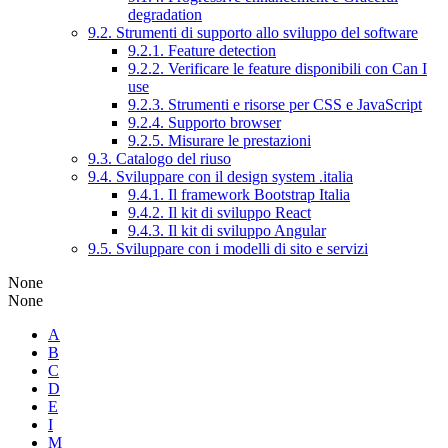
degradation
9.2. Strumenti di supporto allo sviluppo del software
9.2.1. Feature detection
9.2.2. Verificare le feature disponibili con Can I
use
9.2.3. Strumenti e risorse per CSS e JavaScript
9.2.4. Supporto browser
9.2.5. Misurare le prestazioni
9.3. Catalogo del riuso
9.4. Sviluppare con il design system .italia
9.4.1. Il framework Bootstrap Italia
9.4.2. Il kit di sviluppo React
9.4.3. Il kit di sviluppo Angular
9.5. Sviluppare con i modelli di sito e servizi
None
None
A
B
C
D
E
I
M