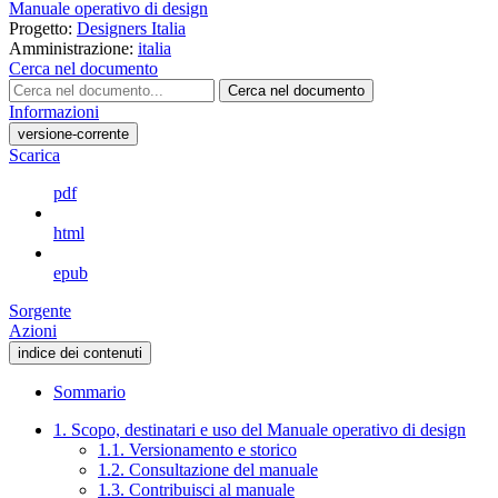
Manuale operativo di design
Progetto:
Designers Italia
Amministrazione:
italia
Cerca nel documento
Cerca nel documento
Informazioni
versione-corrente
Scarica
pdf
html
epub
Sorgente
Azioni
indice dei contenuti
Sommario
1. Scopo, destinatari e uso del Manuale operativo di design
1.1. Versionamento e storico
1.2. Consultazione del manuale
1.3. Contribuisci al manuale