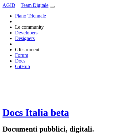
AGID
+
Team Digitale
Piano Triennale
Le community
Developers
Designers
Gli strumenti
Forum
Docs
GitHub
Docs Italia
beta
Documenti pubblici, digitali.