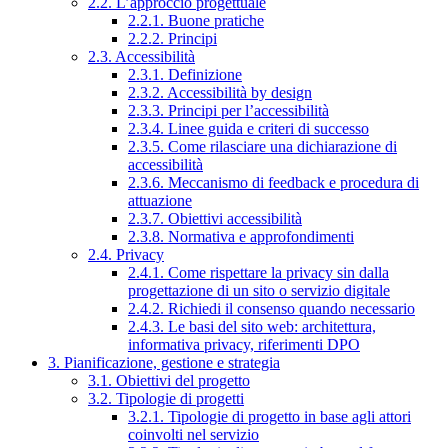
2.2. L’approccio progettuale
2.2.1. Buone pratiche
2.2.2. Principi
2.3. Accessibilità
2.3.1. Definizione
2.3.2. Accessibilità by design
2.3.3. Principi per l’accessibilità
2.3.4. Linee guida e criteri di successo
2.3.5. Come rilasciare una dichiarazione di
accessibilità
2.3.6. Meccanismo di feedback e procedura di
attuazione
2.3.7. Obiettivi accessibilità
2.3.8. Normativa e approfondimenti
2.4. Privacy
2.4.1. Come rispettare la privacy sin dalla
progettazione di un sito o servizio digitale
2.4.2. Richiedi il consenso quando necessario
2.4.3. Le basi del sito web: architettura,
informativa privacy, riferimenti DPO
3. Pianificazione, gestione e strategia
3.1. Obiettivi del progetto
3.2. Tipologie di progetti
3.2.1. Tipologie di progetto in base agli attori
coinvolti nel servizio