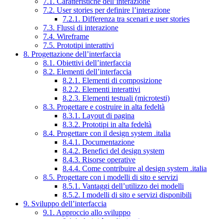
7.1. Caratteristiche dell’interazione
7.2. User stories per definire l’interazione
7.2.1. Differenza tra scenari e user stories
7.3. Flussi di interazione
7.4. Wireframe
7.5. Prototipi interattivi
8. Progettazione dell’interfaccia
8.1. Obiettivi dell’interfaccia
8.2. Elementi dell’interfaccia
8.2.1. Elementi di composizione
8.2.2. Elementi interattivi
8.2.3. Elementi testuali (microtesti)
8.3. Progettare e costruire in alta fedeltà
8.3.1. Layout di pagina
8.3.2. Prototipi in alta fedeltà
8.4. Progettare con il design system .italia
8.4.1. Documentazione
8.4.2. Benefici del design system
8.4.3. Risorse operative
8.4.4. Come contribuire al design system .italia
8.5. Progettare con i modelli di sito e servizi
8.5.1. Vantaggi dell’utilizzo dei modelli
8.5.2. I modelli di sito e servizi disponibili
9. Sviluppo dell’interfaccia
9.1. Approccio allo sviluppo