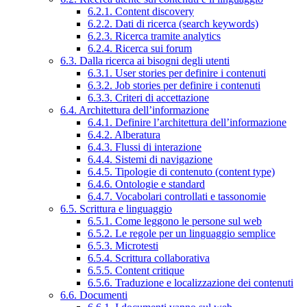
6.2.1. Content discovery
6.2.2. Dati di ricerca (search keywords)
6.2.3. Ricerca tramite analytics
6.2.4. Ricerca sui forum
6.3. Dalla ricerca ai bisogni degli utenti
6.3.1. User stories per definire i contenuti
6.3.2. Job stories per definire i contenuti
6.3.3. Criteri di accettazione
6.4. Architettura dell’informazione
6.4.1. Definire l’architettura dell’informazione
6.4.2. Alberatura
6.4.3. Flussi di interazione
6.4.4. Sistemi di navigazione
6.4.5. Tipologie di contenuto (content type)
6.4.6. Ontologie e standard
6.4.7. Vocabolari controllati e tassonomie
6.5. Scrittura e linguaggio
6.5.1. Come leggono le persone sul web
6.5.2. Le regole per un linguaggio semplice
6.5.3. Microtesti
6.5.4. Scrittura collaborativa
6.5.5. Content critique
6.5.6. Traduzione e localizzazione dei contenuti
6.6. Documenti