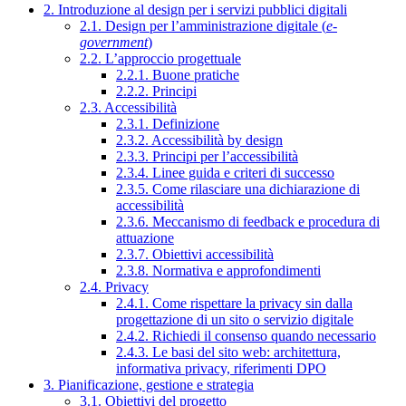
2. Introduzione al design per i servizi pubblici digitali
2.1. Design per l’amministrazione digitale (
e-
government
)
2.2. L’approccio progettuale
2.2.1. Buone pratiche
2.2.2. Principi
2.3. Accessibilità
2.3.1. Definizione
2.3.2. Accessibilità by design
2.3.3. Principi per l’accessibilità
2.3.4. Linee guida e criteri di successo
2.3.5. Come rilasciare una dichiarazione di
accessibilità
2.3.6. Meccanismo di feedback e procedura di
attuazione
2.3.7. Obiettivi accessibilità
2.3.8. Normativa e approfondimenti
2.4. Privacy
2.4.1. Come rispettare la privacy sin dalla
progettazione di un sito o servizio digitale
2.4.2. Richiedi il consenso quando necessario
2.4.3. Le basi del sito web: architettura,
informativa privacy, riferimenti DPO
3. Pianificazione, gestione e strategia
3.1. Obiettivi del progetto