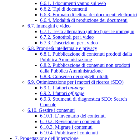
6.6.1. I documenti vanno sul web
6.6.2. Tipi di documenti
6.6.3. Formato di lettura dei documenti elettronici
6.6.4. Modalità di produzione dei documenti
6.7. Immagini e video
6.7.1. Testo alternativo (alt text) per le immagini
6.7.2. Sottotitoli per i video
6.7.3. Trascrizioni per i video
6.8. Proprietà intellettuale e privacy
6.8.1. Pubblicazione di contenuti prodotti dalla
Pubblica Amministrazione
6.8.2. Pubblicazione di contenuti non prodotti
dalla Pubblica Amministrazione
6.8.3. Consenso dei soggetti ritratti
6.9. Ottimizzazione per i motori di ricerca (SEO)
6.9.1. I fattori
on-page
6.9.2. I fattori
off-page
6.9.3. Strumenti di diagnostica SEO: Search
Console
6.10. Gestire i contenuti
6.10.1. L’inventario dei contenuti
6.10.2. Revisionare i contenuti
6.10.3. Migrare i contenuti
6.10.4. Pubblicare i contenuti
7. Progettazione dell’interazione