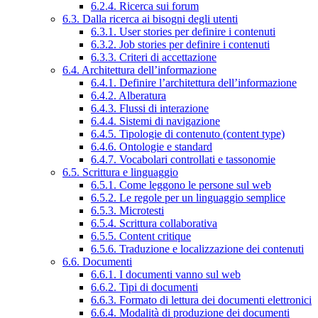
6.2.4. Ricerca sui forum
6.3. Dalla ricerca ai bisogni degli utenti
6.3.1. User stories per definire i contenuti
6.3.2. Job stories per definire i contenuti
6.3.3. Criteri di accettazione
6.4. Architettura dell’informazione
6.4.1. Definire l’architettura dell’informazione
6.4.2. Alberatura
6.4.3. Flussi di interazione
6.4.4. Sistemi di navigazione
6.4.5. Tipologie di contenuto (content type)
6.4.6. Ontologie e standard
6.4.7. Vocabolari controllati e tassonomie
6.5. Scrittura e linguaggio
6.5.1. Come leggono le persone sul web
6.5.2. Le regole per un linguaggio semplice
6.5.3. Microtesti
6.5.4. Scrittura collaborativa
6.5.5. Content critique
6.5.6. Traduzione e localizzazione dei contenuti
6.6. Documenti
6.6.1. I documenti vanno sul web
6.6.2. Tipi di documenti
6.6.3. Formato di lettura dei documenti elettronici
6.6.4. Modalità di produzione dei documenti