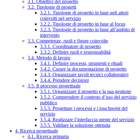
3.1. Obiettivi del progetto
3.2. Tipologie di progetti
3.2.1. Tipologie di progetto in base agli attori
coinvolti nel servizio
3.2.2. Tipologie di progetto in base al focus
3.2.3. Tipologie di progetto in base all’ambito di
intervento
3.3. Competenze, ruoli e figure coinvolte
3.3.1. Coordinatore di progetto
3.3.2. Definire ruoli e responsabilità
3.4. Metodo di lavoro
3.4.1. Definire processi, strumenti e rituali
3.4.2. Curare la documentazione di progetto
3.4.3. Organizzare tavoli tecnici collaborativi
3.4.4. Prendere decisioni
3.5. Il processo progettuale
3.5.1. Organizzare il progetto e la sua gestione
3.5.2. Comprendere il contesto d’uso del servizio
pubblico
3.5.3. Progettare i processi e i
touchpoint
del
servizio
3.5.4. Realizzare l’interfaccia utente del servizio
3.5.5. Validare la soluzione ottenuta
4. Ricerca progettuale
4.1. Ricerca primaria