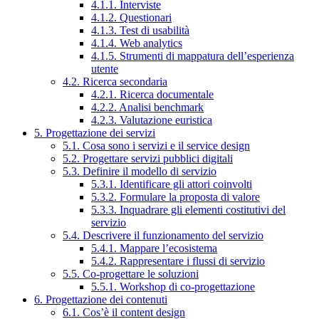
4.1.1. Interviste
4.1.2. Questionari
4.1.3. Test di usabilità
4.1.4. Web analytics
4.1.5. Strumenti di mappatura dell’esperienza
utente
4.2. Ricerca secondaria
4.2.1. Ricerca documentale
4.2.2. Analisi benchmark
4.2.3. Valutazione euristica
5. Progettazione dei servizi
5.1. Cosa sono i servizi e il service design
5.2. Progettare servizi pubblici digitali
5.3. Definire il modello di servizio
5.3.1. Identificare gli attori coinvolti
5.3.2. Formulare la proposta di valore
5.3.3. Inquadrare gli elementi costitutivi del
servizio
5.4. Descrivere il funzionamento del servizio
5.4.1. Mappare l’ecosistema
5.4.2. Rappresentare i flussi di servizio
5.5. Co-progettare le soluzioni
5.5.1. Workshop di co-progettazione
6. Progettazione dei contenuti
6.1. Cos’è il content design