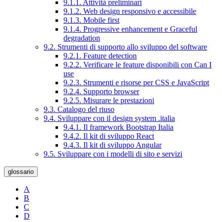
9.1.1. Attività preliminari
9.1.2. Web design responsivo e accessibile
9.1.3. Mobile first
9.1.4. Progressive enhancement e Graceful
degradation
9.2. Strumenti di supporto allo sviluppo del software
9.2.1. Feature detection
9.2.2. Verificare le feature disponibili con Can I
use
9.2.3. Strumenti e risorse per CSS e JavaScript
9.2.4. Supporto browser
9.2.5. Misurare le prestazioni
9.3. Catalogo del riuso
9.4. Sviluppare con il design system .italia
9.4.1. Il framework Bootstrap Italia
9.4.2. Il kit di sviluppo React
9.4.3. Il kit di sviluppo Angular
9.5. Sviluppare con i modelli di sito e servizi
glossario
A
B
C
D