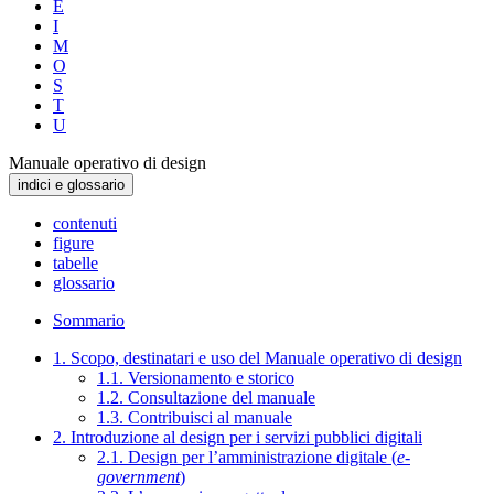
E
I
M
O
S
T
U
Manuale operativo di design
indici e glossario
contenuti
figure
tabelle
glossario
Sommario
1. Scopo, destinatari e uso del Manuale operativo di design
1.1. Versionamento e storico
1.2. Consultazione del manuale
1.3. Contribuisci al manuale
2. Introduzione al design per i servizi pubblici digitali
2.1. Design per l’amministrazione digitale (
e-
government
)