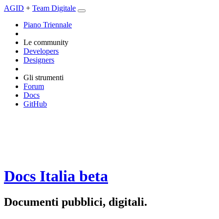
AGID
+
Team Digitale
Piano Triennale
Le community
Developers
Designers
Gli strumenti
Forum
Docs
GitHub
Docs Italia
beta
Documenti pubblici, digitali.