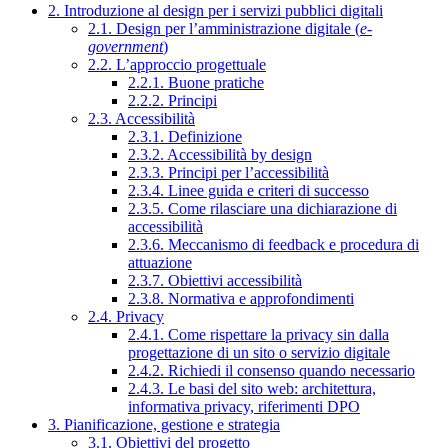
2. Introduzione al design per i servizi pubblici digitali
2.1. Design per l’amministrazione digitale (
e-
government
)
2.2. L’approccio progettuale
2.2.1. Buone pratiche
2.2.2. Principi
2.3. Accessibilità
2.3.1. Definizione
2.3.2. Accessibilità by design
2.3.3. Principi per l’accessibilità
2.3.4. Linee guida e criteri di successo
2.3.5. Come rilasciare una dichiarazione di
accessibilità
2.3.6. Meccanismo di feedback e procedura di
attuazione
2.3.7. Obiettivi accessibilità
2.3.8. Normativa e approfondimenti
2.4. Privacy
2.4.1. Come rispettare la privacy sin dalla
progettazione di un sito o servizio digitale
2.4.2. Richiedi il consenso quando necessario
2.4.3. Le basi del sito web: architettura,
informativa privacy, riferimenti DPO
3. Pianificazione, gestione e strategia
3.1. Obiettivi del progetto