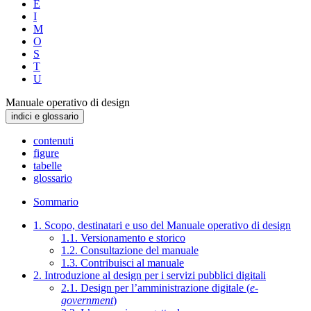
E
I
M
O
S
T
U
Manuale operativo di design
indici e glossario
contenuti
figure
tabelle
glossario
Sommario
1. Scopo, destinatari e uso del Manuale operativo di design
1.1. Versionamento e storico
1.2. Consultazione del manuale
1.3. Contribuisci al manuale
2. Introduzione al design per i servizi pubblici digitali
2.1. Design per l’amministrazione digitale (
e-
government
)