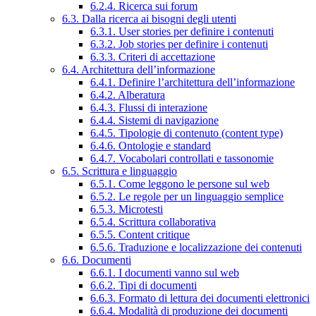
6.2.4. Ricerca sui forum
6.3. Dalla ricerca ai bisogni degli utenti
6.3.1. User stories per definire i contenuti
6.3.2. Job stories per definire i contenuti
6.3.3. Criteri di accettazione
6.4. Architettura dell’informazione
6.4.1. Definire l’architettura dell’informazione
6.4.2. Alberatura
6.4.3. Flussi di interazione
6.4.4. Sistemi di navigazione
6.4.5. Tipologie di contenuto (content type)
6.4.6. Ontologie e standard
6.4.7. Vocabolari controllati e tassonomie
6.5. Scrittura e linguaggio
6.5.1. Come leggono le persone sul web
6.5.2. Le regole per un linguaggio semplice
6.5.3. Microtesti
6.5.4. Scrittura collaborativa
6.5.5. Content critique
6.5.6. Traduzione e localizzazione dei contenuti
6.6. Documenti
6.6.1. I documenti vanno sul web
6.6.2. Tipi di documenti
6.6.3. Formato di lettura dei documenti elettronici
6.6.4. Modalità di produzione dei documenti