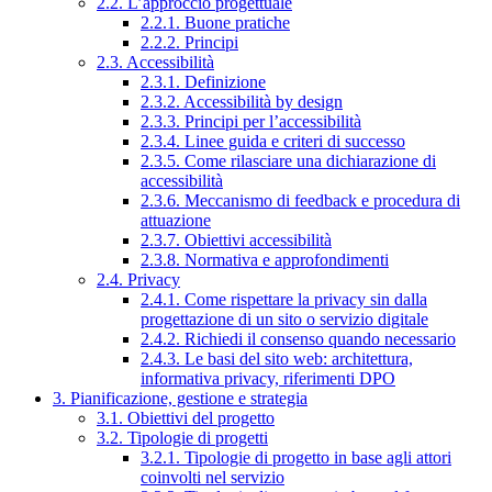
2.2. L’approccio progettuale
2.2.1. Buone pratiche
2.2.2. Principi
2.3. Accessibilità
2.3.1. Definizione
2.3.2. Accessibilità by design
2.3.3. Principi per l’accessibilità
2.3.4. Linee guida e criteri di successo
2.3.5. Come rilasciare una dichiarazione di
accessibilità
2.3.6. Meccanismo di feedback e procedura di
attuazione
2.3.7. Obiettivi accessibilità
2.3.8. Normativa e approfondimenti
2.4. Privacy
2.4.1. Come rispettare la privacy sin dalla
progettazione di un sito o servizio digitale
2.4.2. Richiedi il consenso quando necessario
2.4.3. Le basi del sito web: architettura,
informativa privacy, riferimenti DPO
3. Pianificazione, gestione e strategia
3.1. Obiettivi del progetto
3.2. Tipologie di progetti
3.2.1. Tipologie di progetto in base agli attori
coinvolti nel servizio