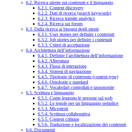
6.2. Ricerca utente sui contenuti e il linguaggio
6.2.1. Content discovery
6.2.2. Dati di ricerca (search keywords)
6.2.3. Ricerca tramite analytics
6.2.4. Ricerca sui forum
6.3. Dalla ricerca ai bisogni degli utenti
6.3.1. User stories per definire i contenuti
6.3.2. Job stories per definire i contenuti
6.3.3. Criteri di accettazione
6.4. Architettura dell’informazione
6.4.1. Definire l’architettura dell’informazione
6.4.2. Alberatura
6.4.3. Flussi di interazione
6.4.4. Sistemi di navigazione
6.4.5. Tipologie di contenuto (content type)
6.4.6. Ontologie e standard
6.4.7. Vocabolari controllati e tassonomie
6.5. Scrittura e linguaggio
6.5.1. Come leggono le persone sul web
6.5.2. Le regole per un linguaggio semplice
6.5.3. Microtesti
6.5.4. Scrittura collaborativa
6.5.5. Content critique
6.5.6. Traduzione e localizzazione dei contenuti
6.6. Documenti