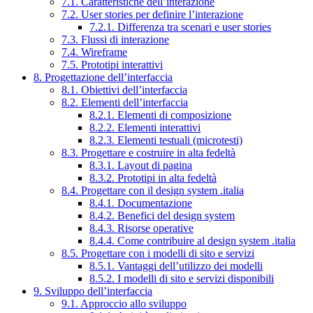
7.1. Caratteristiche dell’interazione
7.2. User stories per definire l’interazione
7.2.1. Differenza tra scenari e user stories
7.3. Flussi di interazione
7.4. Wireframe
7.5. Prototipi interattivi
8. Progettazione dell’interfaccia
8.1. Obiettivi dell’interfaccia
8.2. Elementi dell’interfaccia
8.2.1. Elementi di composizione
8.2.2. Elementi interattivi
8.2.3. Elementi testuali (microtesti)
8.3. Progettare e costruire in alta fedeltà
8.3.1. Layout di pagina
8.3.2. Prototipi in alta fedeltà
8.4. Progettare con il design system .italia
8.4.1. Documentazione
8.4.2. Benefici del design system
8.4.3. Risorse operative
8.4.4. Come contribuire al design system .italia
8.5. Progettare con i modelli di sito e servizi
8.5.1. Vantaggi dell’utilizzo dei modelli
8.5.2. I modelli di sito e servizi disponibili
9. Sviluppo dell’interfaccia
9.1. Approccio allo sviluppo