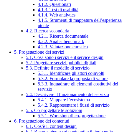
4.1.2. Questionari
4.1.3. Test di usabilità
4.1.4. Web analytics
4.1.5. Strumenti di mappatura dell’esperienza
utente
4.2. Ricerca secondaria
4.2.1. Ricerca documentale
4.2.2. Analisi benchmark
4.2.3. Valutazione euristica
5. Progettazione dei servizi
5.1. Cosa sono i servizi e il service design
5.2. Progettare servizi pubblici digitali
5.3. Definire il modello di servizio
5.3.1. Identificare gli attori coinvolti
5.3.2. Formulare la proposta di valore
5.3.3. Inquadrare gli elementi costitutivi del
servizio
5.4. Descrivere il funzionamento del servizio
5.4.1. Mappare l’ecosistema
5.4.2. Rappresentare i flussi di servizio
5.5. Co-progettare le soluzioni
5.5.1. Workshop di co-progettazione
6. Progettazione dei contenuti
6.1. Cos’è il content design
6.2. Ricerca utente sui contenuti e il linguaggio