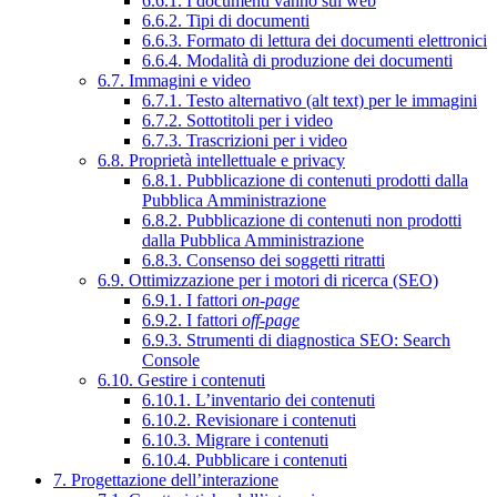
6.6.1. I documenti vanno sul web
6.6.2. Tipi di documenti
6.6.3. Formato di lettura dei documenti elettronici
6.6.4. Modalità di produzione dei documenti
6.7. Immagini e video
6.7.1. Testo alternativo (alt text) per le immagini
6.7.2. Sottotitoli per i video
6.7.3. Trascrizioni per i video
6.8. Proprietà intellettuale e privacy
6.8.1. Pubblicazione di contenuti prodotti dalla
Pubblica Amministrazione
6.8.2. Pubblicazione di contenuti non prodotti
dalla Pubblica Amministrazione
6.8.3. Consenso dei soggetti ritratti
6.9. Ottimizzazione per i motori di ricerca (SEO)
6.9.1. I fattori
on-page
6.9.2. I fattori
off-page
6.9.3. Strumenti di diagnostica SEO: Search
Console
6.10. Gestire i contenuti
6.10.1. L’inventario dei contenuti
6.10.2. Revisionare i contenuti
6.10.3. Migrare i contenuti
6.10.4. Pubblicare i contenuti
7. Progettazione dell’interazione