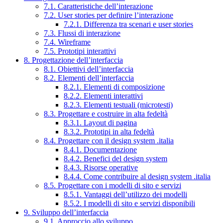
7.1. Caratteristiche dell’interazione
7.2. User stories per definire l’interazione
7.2.1. Differenza tra scenari e user stories
7.3. Flussi di interazione
7.4. Wireframe
7.5. Prototipi interattivi
8. Progettazione dell’interfaccia
8.1. Obiettivi dell’interfaccia
8.2. Elementi dell’interfaccia
8.2.1. Elementi di composizione
8.2.2. Elementi interattivi
8.2.3. Elementi testuali (microtesti)
8.3. Progettare e costruire in alta fedeltà
8.3.1. Layout di pagina
8.3.2. Prototipi in alta fedeltà
8.4. Progettare con il design system .italia
8.4.1. Documentazione
8.4.2. Benefici del design system
8.4.3. Risorse operative
8.4.4. Come contribuire al design system .italia
8.5. Progettare con i modelli di sito e servizi
8.5.1. Vantaggi dell’utilizzo dei modelli
8.5.2. I modelli di sito e servizi disponibili
9. Sviluppo dell’interfaccia
9.1. Approccio allo sviluppo