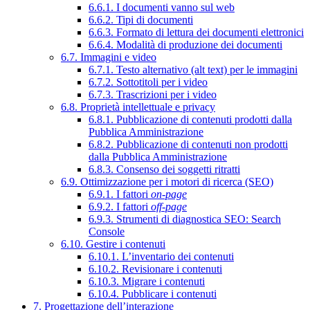
6.6.1. I documenti vanno sul web
6.6.2. Tipi di documenti
6.6.3. Formato di lettura dei documenti elettronici
6.6.4. Modalità di produzione dei documenti
6.7. Immagini e video
6.7.1. Testo alternativo (alt text) per le immagini
6.7.2. Sottotitoli per i video
6.7.3. Trascrizioni per i video
6.8. Proprietà intellettuale e privacy
6.8.1. Pubblicazione di contenuti prodotti dalla
Pubblica Amministrazione
6.8.2. Pubblicazione di contenuti non prodotti
dalla Pubblica Amministrazione
6.8.3. Consenso dei soggetti ritratti
6.9. Ottimizzazione per i motori di ricerca (SEO)
6.9.1. I fattori
on-page
6.9.2. I fattori
off-page
6.9.3. Strumenti di diagnostica SEO: Search
Console
6.10. Gestire i contenuti
6.10.1. L’inventario dei contenuti
6.10.2. Revisionare i contenuti
6.10.3. Migrare i contenuti
6.10.4. Pubblicare i contenuti
7. Progettazione dell’interazione