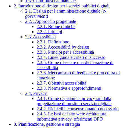
1.3. Contribuisci al manuale
2. Introduzione al design per i servizi pubblici digitali
2.1. Design per l’amministrazione digitale (
e-
government
)
2.2. L’approccio progettuale
2.2.1. Buone pratiche
2.2.2. Principi
2.3. Accessibilità
2.3.1. Definizione
2.3.2. Accessibilità by design
2.3.3. Principi per l’accessibilità
2.3.4. Linee guida e criteri di successo
2.3.5. Come rilasciare una dichiarazione di
accessibilità
2.3.6. Meccanismo di feedback e procedura di
attuazione
2.3.7. Obiettivi accessibilità
2.3.8. Normativa e approfondimenti
2.4. Privacy
2.4.1. Come rispettare la privacy sin dalla
progettazione di un sito o servizio digitale
2.4.2. Richiedi il consenso quando necessario
2.4.3. Le basi del sito web: architettura,
informativa privacy, riferimenti DPO
3. Pianificazione, gestione e strategia