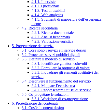
4.1.1. Interviste
4.1.2. Questionari
4.1.3. Test di usabilità
4.1.4. Web analytics
4.1.5. Strumenti di mappatura dell’esperienza
utente
4.2. Ricerca secondaria
4.2.1. Ricerca documentale
4.2.2. Analisi benchmark
4.2.3. Valutazione euristica
5. Progettazione dei servizi
5.1. Cosa sono i servizi e il service design
5.2. Progettare servizi pubblici digitali
5.3. Definire il modello di servizio
5.3.1. Identificare gli attori coinvolti
5.3.2. Formulare la proposta di valore
5.3.3. Inquadrare gli elementi costitutivi del
servizio
5.4. Descrivere il funzionamento del servizio
5.4.1. Mappare l’ecosistema
5.4.2. Rappresentare i flussi di servizio
5.5. Co-progettare le soluzioni
5.5.1. Workshop di co-progettazione
6. Progettazione dei contenuti
6.1. Cos’è il content design