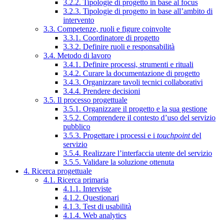
3.2.2. Tipologie di progetto in base al focus
3.2.3. Tipologie di progetto in base all’ambito di
intervento
3.3. Competenze, ruoli e figure coinvolte
3.3.1. Coordinatore di progetto
3.3.2. Definire ruoli e responsabilità
3.4. Metodo di lavoro
3.4.1. Definire processi, strumenti e rituali
3.4.2. Curare la documentazione di progetto
3.4.3. Organizzare tavoli tecnici collaborativi
3.4.4. Prendere decisioni
3.5. Il processo progettuale
3.5.1. Organizzare il progetto e la sua gestione
3.5.2. Comprendere il contesto d’uso del servizio
pubblico
3.5.3. Progettare i processi e i
touchpoint
del
servizio
3.5.4. Realizzare l’interfaccia utente del servizio
3.5.5. Validare la soluzione ottenuta
4. Ricerca progettuale
4.1. Ricerca primaria
4.1.1. Interviste
4.1.2. Questionari
4.1.3. Test di usabilità
4.1.4. Web analytics