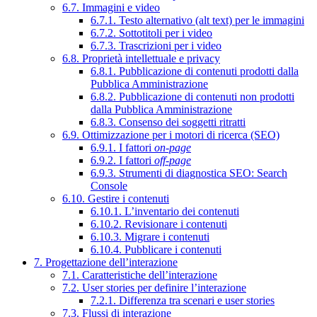
6.7. Immagini e video
6.7.1. Testo alternativo (alt text) per le immagini
6.7.2. Sottotitoli per i video
6.7.3. Trascrizioni per i video
6.8. Proprietà intellettuale e privacy
6.8.1. Pubblicazione di contenuti prodotti dalla
Pubblica Amministrazione
6.8.2. Pubblicazione di contenuti non prodotti
dalla Pubblica Amministrazione
6.8.3. Consenso dei soggetti ritratti
6.9. Ottimizzazione per i motori di ricerca (SEO)
6.9.1. I fattori
on-page
6.9.2. I fattori
off-page
6.9.3. Strumenti di diagnostica SEO: Search
Console
6.10. Gestire i contenuti
6.10.1. L’inventario dei contenuti
6.10.2. Revisionare i contenuti
6.10.3. Migrare i contenuti
6.10.4. Pubblicare i contenuti
7. Progettazione dell’interazione
7.1. Caratteristiche dell’interazione
7.2. User stories per definire l’interazione
7.2.1. Differenza tra scenari e user stories
7.3. Flussi di interazione