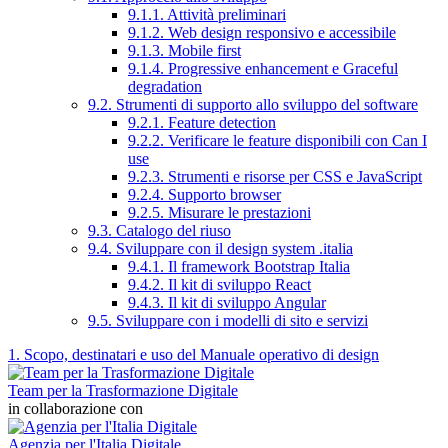
9.1.1. Attività preliminari
9.1.2. Web design responsivo e accessibile
9.1.3. Mobile first
9.1.4. Progressive enhancement e Graceful
degradation
9.2. Strumenti di supporto allo sviluppo del software
9.2.1. Feature detection
9.2.2. Verificare le feature disponibili con Can I
use
9.2.3. Strumenti e risorse per CSS e JavaScript
9.2.4. Supporto browser
9.2.5. Misurare le prestazioni
9.3. Catalogo del riuso
9.4. Sviluppare con il design system .italia
9.4.1. Il framework Bootstrap Italia
9.4.2. Il kit di sviluppo React
9.4.3. Il kit di sviluppo Angular
9.5. Sviluppare con i modelli di sito e servizi
1. Scopo, destinatari e uso del Manuale operativo di design
Team per la Trasformazione Digitale
in collaborazione con
Agenzia per l'Italia Digitale