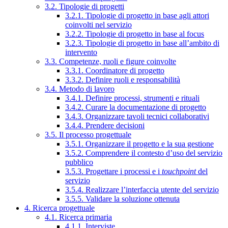
3.2. Tipologie di progetti
3.2.1. Tipologie di progetto in base agli attori
coinvolti nel servizio
3.2.2. Tipologie di progetto in base al focus
3.2.3. Tipologie di progetto in base all’ambito di
intervento
3.3. Competenze, ruoli e figure coinvolte
3.3.1. Coordinatore di progetto
3.3.2. Definire ruoli e responsabilità
3.4. Metodo di lavoro
3.4.1. Definire processi, strumenti e rituali
3.4.2. Curare la documentazione di progetto
3.4.3. Organizzare tavoli tecnici collaborativi
3.4.4. Prendere decisioni
3.5. Il processo progettuale
3.5.1. Organizzare il progetto e la sua gestione
3.5.2. Comprendere il contesto d’uso del servizio
pubblico
3.5.3. Progettare i processi e i
touchpoint
del
servizio
3.5.4. Realizzare l’interfaccia utente del servizio
3.5.5. Validare la soluzione ottenuta
4. Ricerca progettuale
4.1. Ricerca primaria
4.1.1. Interviste