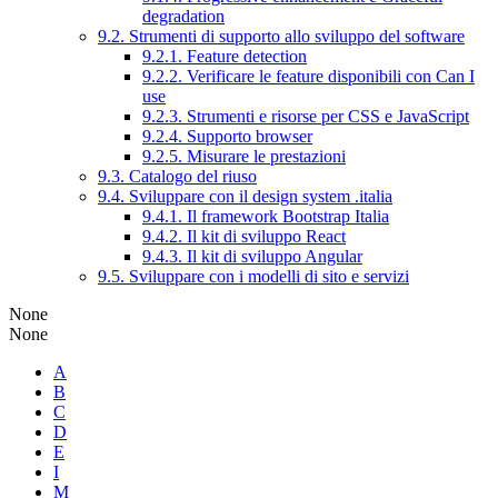
degradation
9.2. Strumenti di supporto allo sviluppo del software
9.2.1. Feature detection
9.2.2. Verificare le feature disponibili con Can I
use
9.2.3. Strumenti e risorse per CSS e JavaScript
9.2.4. Supporto browser
9.2.5. Misurare le prestazioni
9.3. Catalogo del riuso
9.4. Sviluppare con il design system .italia
9.4.1. Il framework Bootstrap Italia
9.4.2. Il kit di sviluppo React
9.4.3. Il kit di sviluppo Angular
9.5. Sviluppare con i modelli di sito e servizi
None
None
A
B
C
D
E
I
M