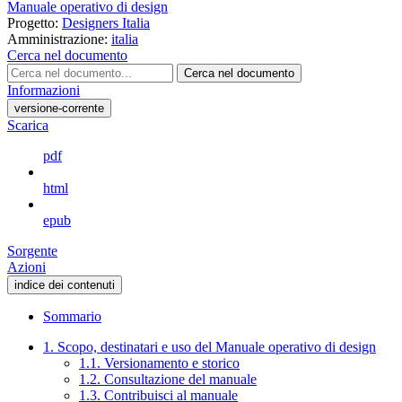
Manuale operativo di design
Progetto:
Designers Italia
Amministrazione:
italia
Cerca nel documento
Cerca nel documento
Informazioni
versione-corrente
Scarica
pdf
html
epub
Sorgente
Azioni
indice dei contenuti
Sommario
1. Scopo, destinatari e uso del Manuale operativo di design
1.1. Versionamento e storico
1.2. Consultazione del manuale
1.3. Contribuisci al manuale