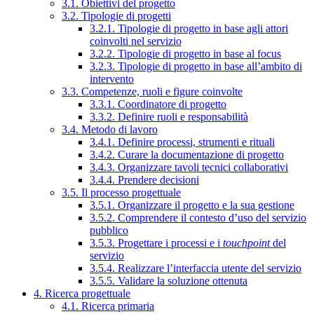
3.1. Obiettivi del progetto
3.2. Tipologie di progetti
3.2.1. Tipologie di progetto in base agli attori
coinvolti nel servizio
3.2.2. Tipologie di progetto in base al focus
3.2.3. Tipologie di progetto in base all’ambito di
intervento
3.3. Competenze, ruoli e figure coinvolte
3.3.1. Coordinatore di progetto
3.3.2. Definire ruoli e responsabilità
3.4. Metodo di lavoro
3.4.1. Definire processi, strumenti e rituali
3.4.2. Curare la documentazione di progetto
3.4.3. Organizzare tavoli tecnici collaborativi
3.4.4. Prendere decisioni
3.5. Il processo progettuale
3.5.1. Organizzare il progetto e la sua gestione
3.5.2. Comprendere il contesto d’uso del servizio
pubblico
3.5.3. Progettare i processi e i
touchpoint
del
servizio
3.5.4. Realizzare l’interfaccia utente del servizio
3.5.5. Validare la soluzione ottenuta
4. Ricerca progettuale
4.1. Ricerca primaria