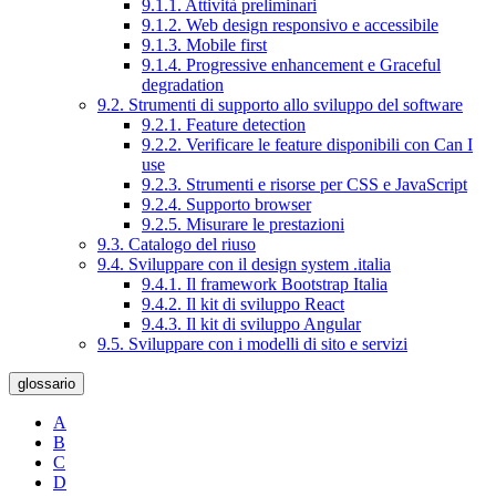
9.1.1. Attività preliminari
9.1.2. Web design responsivo e accessibile
9.1.3. Mobile first
9.1.4. Progressive enhancement e Graceful
degradation
9.2. Strumenti di supporto allo sviluppo del software
9.2.1. Feature detection
9.2.2. Verificare le feature disponibili con Can I
use
9.2.3. Strumenti e risorse per CSS e JavaScript
9.2.4. Supporto browser
9.2.5. Misurare le prestazioni
9.3. Catalogo del riuso
9.4. Sviluppare con il design system .italia
9.4.1. Il framework Bootstrap Italia
9.4.2. Il kit di sviluppo React
9.4.3. Il kit di sviluppo Angular
9.5. Sviluppare con i modelli di sito e servizi
glossario
A
B
C
D