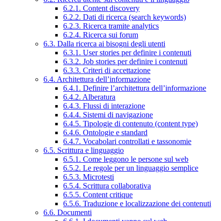
6.2.1. Content discovery
6.2.2. Dati di ricerca (search keywords)
6.2.3. Ricerca tramite analytics
6.2.4. Ricerca sui forum
6.3. Dalla ricerca ai bisogni degli utenti
6.3.1. User stories per definire i contenuti
6.3.2. Job stories per definire i contenuti
6.3.3. Criteri di accettazione
6.4. Architettura dell’informazione
6.4.1. Definire l’architettura dell’informazione
6.4.2. Alberatura
6.4.3. Flussi di interazione
6.4.4. Sistemi di navigazione
6.4.5. Tipologie di contenuto (content type)
6.4.6. Ontologie e standard
6.4.7. Vocabolari controllati e tassonomie
6.5. Scrittura e linguaggio
6.5.1. Come leggono le persone sul web
6.5.2. Le regole per un linguaggio semplice
6.5.3. Microtesti
6.5.4. Scrittura collaborativa
6.5.5. Content critique
6.5.6. Traduzione e localizzazione dei contenuti
6.6. Documenti