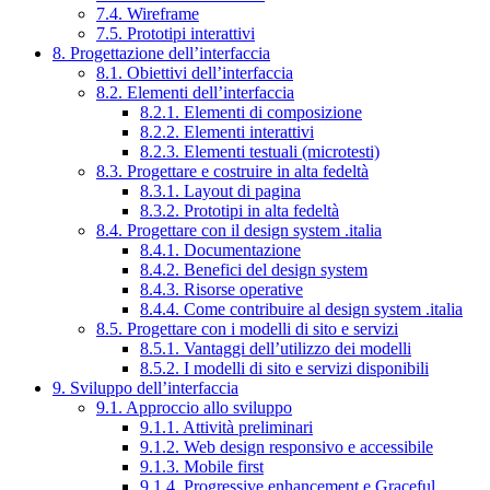
7.4. Wireframe
7.5. Prototipi interattivi
8. Progettazione dell’interfaccia
8.1. Obiettivi dell’interfaccia
8.2. Elementi dell’interfaccia
8.2.1. Elementi di composizione
8.2.2. Elementi interattivi
8.2.3. Elementi testuali (microtesti)
8.3. Progettare e costruire in alta fedeltà
8.3.1. Layout di pagina
8.3.2. Prototipi in alta fedeltà
8.4. Progettare con il design system .italia
8.4.1. Documentazione
8.4.2. Benefici del design system
8.4.3. Risorse operative
8.4.4. Come contribuire al design system .italia
8.5. Progettare con i modelli di sito e servizi
8.5.1. Vantaggi dell’utilizzo dei modelli
8.5.2. I modelli di sito e servizi disponibili
9. Sviluppo dell’interfaccia
9.1. Approccio allo sviluppo
9.1.1. Attività preliminari
9.1.2. Web design responsivo e accessibile
9.1.3. Mobile first
9.1.4. Progressive enhancement e Graceful