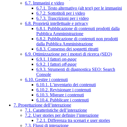
6.7. Immagini e video
6.7.1. Testo alternativo (alt text) per le immagini
6.7.2. Sottotitoli per i video
6.7.3. Trascrizioni per i video
6.8. Proprietà intellettuale e privacy
6.8.1. Pubblicazione di contenuti prodotti dalla
Pubblica Amministrazione
6.8.2. Pubblicazione di contenuti non prodotti
dalla Pubblica Amministrazione
6.8.3. Consenso dei soggetti ritratti
6.9. Ottimizzazione per i motori di ricerca (SEO)
6.9.1. I fattori
on-page
6.9.2. I fattori
off-page
6.9.3. Strumenti di diagnostica SEO: Search
Console
6.10. Gestire i contenuti
6.10.1. L’inventario dei contenuti
6.10.2. Revisionare i contenuti
6.10.3. Migrare i contenuti
6.10.4. Pubblicare i contenuti
7. Progettazione dell’interazione
7.1. Caratteristiche dell’interazione
7.2. User stories per definire l’interazione
7.2.1. Differenza tra scenari e user stories
7.3. Flussi di interazione