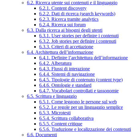
6.2. Ricerca utente sui contenuti e il linguaggio
6.2.1. Content discovery
6.2.2. Dati di ricerca (search keywords)
6.2.3. Ricerca tramite analytics
6.2.4. Ricerca sui forum
6.3. Dalla ricerca ai bisogni degli utenti
6.3.1. User stories per definire i contenuti
6.3.2. Job stories per definire i contenuti
6.3.3. Criteri di accettazione
6.4. Architettura dell’informazione
6.4.1. Definire l’architettura dell’informazione
6.4.2. Alberatura
6.4.3. Flussi di interazione
6.4.4. Sistemi di navigazione
6.4.5. Tipologie di contenuto (content type)
6.4.6. Ontologie e standard
6.4.7. Vocabolari controllati e tassonomie
6.5. Scrittura e linguaggio
6.5.1. Come leggono le persone sul web
6.5.2. Le regole per un linguaggio semplice
6.5.3. Microtesti
6.5.4. Scrittura collaborativa
6.5.5. Content critique
6.5.6. Traduzione e localizzazione dei contenuti
6.6. Documenti