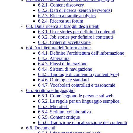
6.2.1. Content discovery
6.2.2. Dati di ricerca (search keywords)
6.2.3. Ricerca tramite analytics
6.2.4. Ricerca sui forum
6.3. Dalla ricerca ai bisogni degli utenti
6.3.1. User stories per definire i contenuti
6.3.2. Job stories per definire i contenuti
6.3.3. Criteri di accettazione
6.4. Architettura dell’informazione
6.4.1. Definire l’architettura dell’informazione
6.4.2. Alberatura
6.4.3. Flussi di interazione
6.4.4. Sistemi di navigazione
6.4.5. Tipologie di contenuto (content type)
6.4.6. Ontologie e standard
6.4.7. Vocabolari controllati e tassonomie
6.5. Scrittura e linguaggio
6.5.1. Come leggono le persone sul web
6.5.2. Le regole per un linguaggio semplice
6.5.3. Microtesti
6.5.4. Scrittura collaborativa
6.5.5. Content critique
6.5.6. Traduzione e localizzazione dei contenuti
6.6. Documenti