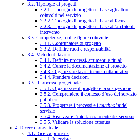
3.2. Tipologie di progetti
3.2.1. Tipologie di progetto in base agli attori
coinvolti nel servizio
3.2.2. Tipologie di progetto in base al focus
3.2.3. Tipologie di progetto in base all’ambito di
intervento
3.3. Competenze, ruoli e figure coinvolte
3.3.1. Coordinatore di progetto
3.3.2. Definire ruoli e responsabilità
3.4. Metodo di lavoro
3.4.1. Definire processi, strumenti e rituali
3.4.2. Curare la documentazione di progetto
3.4.3. Organizzare tavoli tecnici collaborativi
3.4.4. Prendere decisioni
3.5. Il processo progettuale
3.5.1. Organizzare il progetto e la sua gestione
3.5.2. Comprendere il contesto d’uso del servizio
pubblico
3.5.3. Progettare i processi e i
touchpoint
del
servizio
3.5.4. Realizzare l’interfaccia utente del servizio
3.5.5. Validare la soluzione ottenuta
4. Ricerca progettuale
4.1. Ricerca primaria
4.1.1. Interviste