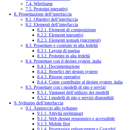
7.4. Wireframe
7.5. Prototipi interattivi
8. Progettazione dell’interfaccia
8.1. Obiettivi dell’interfaccia
8.2. Elementi dell’interfaccia
8.2.1. Elementi di composizione
8.2.2. Elementi interattivi
8.2.3. Elementi testuali (microtesti)
8.3. Progettare e costruire in alta fedeltà
8.3.1. Layout di pagina
8.3.2. Prototipi in alta fedeltà
8.4. Progettare con il design system .italia
8.4.1. Documentazione
8.4.2. Benefici del design system
8.4.3. Risorse operative
8.4.4. Come contribuire al design system .italia
8.5. Progettare con i modelli di sito e servizi
8.5.1. Vantaggi dell’utilizzo dei modelli
8.5.2. I modelli di sito e servizi disponibili
9. Sviluppo dell’interfaccia
9.1. Approccio allo sviluppo
9.1.1. Attività preliminari
9.1.2. Web design responsivo e accessibile
9.1.3. Mobile first
9.1.4. Progressive enhancement e Graceful