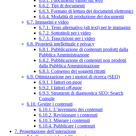
6.6.1. I documenti vanno sul web
6.6.2. Tipi di documenti
6.6.3. Formato di lettura dei documenti elettronici
6.6.4. Modalità di produzione dei documenti
6.7. Immagini e video
6.7.1. Testo alternativo (alt text) per le immagini
6.7.2. Sottotitoli per i video
6.7.3. Trascrizioni per i video
6.8. Proprietà intellettuale e privacy
6.8.1. Pubblicazione di contenuti prodotti dalla
Pubblica Amministrazione
6.8.2. Pubblicazione di contenuti non prodotti
dalla Pubblica Amministrazione
6.8.3. Consenso dei soggetti ritratti
6.9. Ottimizzazione per i motori di ricerca (SEO)
6.9.1. I fattori
on-page
6.9.2. I fattori
off-page
6.9.3. Strumenti di diagnostica SEO: Search
Console
6.10. Gestire i contenuti
6.10.1. L’inventario dei contenuti
6.10.2. Revisionare i contenuti
6.10.3. Migrare i contenuti
6.10.4. Pubblicare i contenuti
7. Progettazione dell’interazione