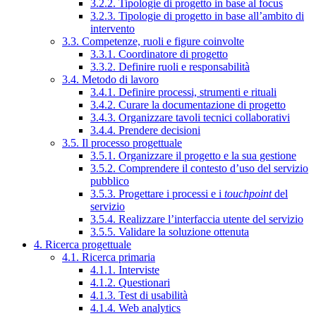
3.2.2. Tipologie di progetto in base al focus
3.2.3. Tipologie di progetto in base all’ambito di
intervento
3.3. Competenze, ruoli e figure coinvolte
3.3.1. Coordinatore di progetto
3.3.2. Definire ruoli e responsabilità
3.4. Metodo di lavoro
3.4.1. Definire processi, strumenti e rituali
3.4.2. Curare la documentazione di progetto
3.4.3. Organizzare tavoli tecnici collaborativi
3.4.4. Prendere decisioni
3.5. Il processo progettuale
3.5.1. Organizzare il progetto e la sua gestione
3.5.2. Comprendere il contesto d’uso del servizio
pubblico
3.5.3. Progettare i processi e i
touchpoint
del
servizio
3.5.4. Realizzare l’interfaccia utente del servizio
3.5.5. Validare la soluzione ottenuta
4. Ricerca progettuale
4.1. Ricerca primaria
4.1.1. Interviste
4.1.2. Questionari
4.1.3. Test di usabilità
4.1.4. Web analytics