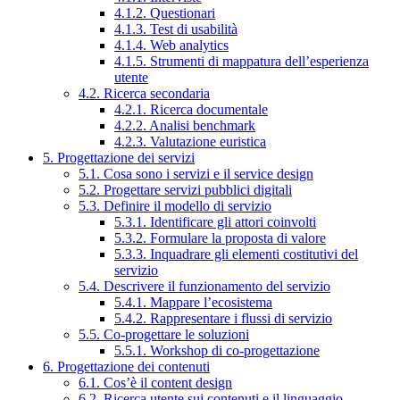
4.1.2. Questionari
4.1.3. Test di usabilità
4.1.4. Web analytics
4.1.5. Strumenti di mappatura dell’esperienza
utente
4.2. Ricerca secondaria
4.2.1. Ricerca documentale
4.2.2. Analisi benchmark
4.2.3. Valutazione euristica
5. Progettazione dei servizi
5.1. Cosa sono i servizi e il service design
5.2. Progettare servizi pubblici digitali
5.3. Definire il modello di servizio
5.3.1. Identificare gli attori coinvolti
5.3.2. Formulare la proposta di valore
5.3.3. Inquadrare gli elementi costitutivi del
servizio
5.4. Descrivere il funzionamento del servizio
5.4.1. Mappare l’ecosistema
5.4.2. Rappresentare i flussi di servizio
5.5. Co-progettare le soluzioni
5.5.1. Workshop di co-progettazione
6. Progettazione dei contenuti
6.1. Cos’è il content design
6.2. Ricerca utente sui contenuti e il linguaggio