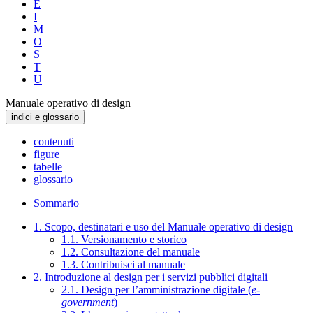
E
I
M
O
S
T
U
Manuale operativo di design
indici e glossario
contenuti
figure
tabelle
glossario
Sommario
1. Scopo, destinatari e uso del Manuale operativo di design
1.1. Versionamento e storico
1.2. Consultazione del manuale
1.3. Contribuisci al manuale
2. Introduzione al design per i servizi pubblici digitali
2.1. Design per l’amministrazione digitale (
e-
government
)