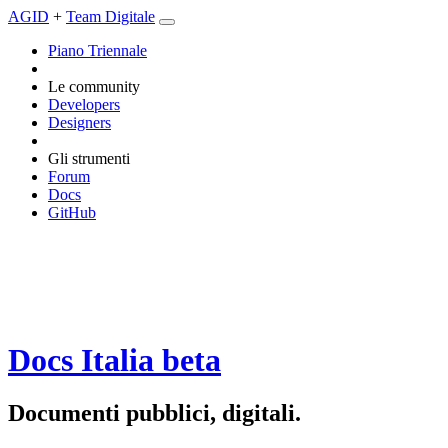
AGID
+
Team Digitale
Piano Triennale
Le community
Developers
Designers
Gli strumenti
Forum
Docs
GitHub
Docs Italia
beta
Documenti pubblici, digitali.