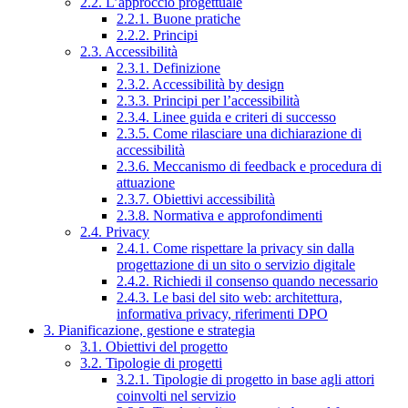
2.2. L’approccio progettuale
2.2.1. Buone pratiche
2.2.2. Principi
2.3. Accessibilità
2.3.1. Definizione
2.3.2. Accessibilità by design
2.3.3. Principi per l’accessibilità
2.3.4. Linee guida e criteri di successo
2.3.5. Come rilasciare una dichiarazione di
accessibilità
2.3.6. Meccanismo di feedback e procedura di
attuazione
2.3.7. Obiettivi accessibilità
2.3.8. Normativa e approfondimenti
2.4. Privacy
2.4.1. Come rispettare la privacy sin dalla
progettazione di un sito o servizio digitale
2.4.2. Richiedi il consenso quando necessario
2.4.3. Le basi del sito web: architettura,
informativa privacy, riferimenti DPO
3. Pianificazione, gestione e strategia
3.1. Obiettivi del progetto
3.2. Tipologie di progetti
3.2.1. Tipologie di progetto in base agli attori
coinvolti nel servizio