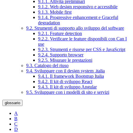
9.1.1. Attività preliminari
9.1.2. Web design responsivo e accessibile
9.1.3. Mobile first
9.1.4. Progressive enhancement e Graceful
degradation
9.2. Strumenti di supporto allo sviluppo del software
9.2.1. Feature detection
9.2.2. Verificare le feature disponibili con Can I
use
9.2.3. Strumenti e risorse per CSS e JavaScript
9.2.4. Supporto browser
9.2.5. Misurare le prestazioni
9.3. Catalogo del riuso
9.4. Sviluppare con il design system .italia
9.4.1. Il framework Bootstrap Italia
9.4.2. Il kit di sviluppo React
9.4.3. Il kit di sviluppo Angular
9.5. Sviluppare con i modelli di sito e servizi
glossario
A
B
C
D