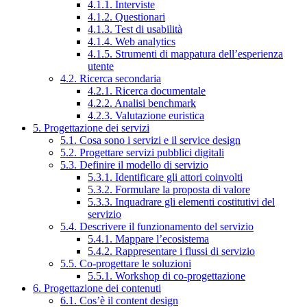
4.1.1. Interviste
4.1.2. Questionari
4.1.3. Test di usabilità
4.1.4. Web analytics
4.1.5. Strumenti di mappatura dell’esperienza
utente
4.2. Ricerca secondaria
4.2.1. Ricerca documentale
4.2.2. Analisi benchmark
4.2.3. Valutazione euristica
5. Progettazione dei servizi
5.1. Cosa sono i servizi e il service design
5.2. Progettare servizi pubblici digitali
5.3. Definire il modello di servizio
5.3.1. Identificare gli attori coinvolti
5.3.2. Formulare la proposta di valore
5.3.3. Inquadrare gli elementi costitutivi del
servizio
5.4. Descrivere il funzionamento del servizio
5.4.1. Mappare l’ecosistema
5.4.2. Rappresentare i flussi di servizio
5.5. Co-progettare le soluzioni
5.5.1. Workshop di co-progettazione
6. Progettazione dei contenuti
6.1. Cos’è il content design