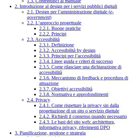
1.3. Contribuisci al manuale
2. Introduzione al design per i servizi pubblici digitali
2.1. Design per l’amministrazione digitale (
e-
government
)
2.2. L’approccio progettuale
2.2.1. Buone pratiche
2.2.2. Principi
2.3. Accessibilità
2.3.1. Definizione
2.3.2. Accessibilità by design
2.3.3. Principi per l’accessibilità
2.3.4. Linee guida e criteri di successo
2.3.5. Come rilasciare una dichiarazione di
accessibilità
2.3.6. Meccanismo di feedback e procedura di
attuazione
2.3.7. Obiettivi accessibilità
2.3.8. Normativa e approfondimenti
2.4. Privacy
2.4.1. Come rispettare la privacy sin dalla
progettazione di un sito o servizio digitale
2.4.2. Richiedi il consenso quando necessario
2.4.3. Le basi del sito web: architettura,
informativa privacy, riferimenti DPO
3. Pianificazione, gestione e strategia