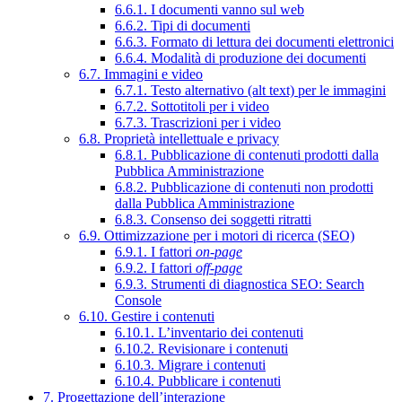
6.6.1. I documenti vanno sul web
6.6.2. Tipi di documenti
6.6.3. Formato di lettura dei documenti elettronici
6.6.4. Modalità di produzione dei documenti
6.7. Immagini e video
6.7.1. Testo alternativo (alt text) per le immagini
6.7.2. Sottotitoli per i video
6.7.3. Trascrizioni per i video
6.8. Proprietà intellettuale e privacy
6.8.1. Pubblicazione di contenuti prodotti dalla
Pubblica Amministrazione
6.8.2. Pubblicazione di contenuti non prodotti
dalla Pubblica Amministrazione
6.8.3. Consenso dei soggetti ritratti
6.9. Ottimizzazione per i motori di ricerca (SEO)
6.9.1. I fattori
on-page
6.9.2. I fattori
off-page
6.9.3. Strumenti di diagnostica SEO: Search
Console
6.10. Gestire i contenuti
6.10.1. L’inventario dei contenuti
6.10.2. Revisionare i contenuti
6.10.3. Migrare i contenuti
6.10.4. Pubblicare i contenuti
7. Progettazione dell’interazione