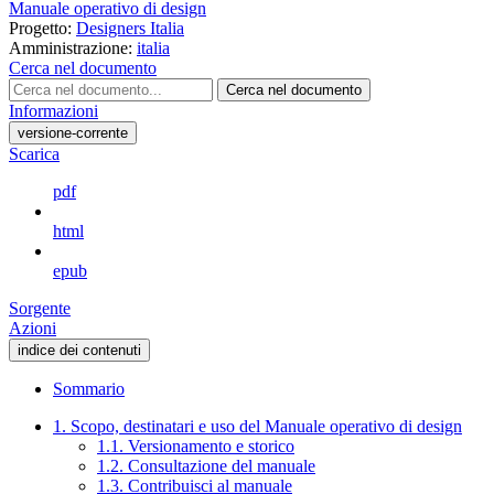
Manuale operativo di design
Progetto:
Designers Italia
Amministrazione:
italia
Cerca nel documento
Cerca nel documento
Informazioni
versione-corrente
Scarica
pdf
html
epub
Sorgente
Azioni
indice dei contenuti
Sommario
1. Scopo, destinatari e uso del Manuale operativo di design
1.1. Versionamento e storico
1.2. Consultazione del manuale
1.3. Contribuisci al manuale