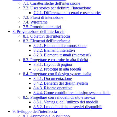
7.1. Caratteristiche dell’interazione
7.2. User stories per definire l’interazione
7.2.1. Differenza tra scenari e user stories
7.3. Flussi di interazione
7.4. Wireframe
7.5. Prototipi interattivi
8. Progettazione dell’interfaccia
8.1. Obiettivi dell’interfaccia
8.2. Elementi dell’interfaccia
8.2.1. Elementi di composizione
8.2.2. Elementi interattivi
8.2.3. Elementi testuali (microtesti)
8.3. Progettare e costruire in alta fedeltà
8.3.1. Layout di pagina
8.3.2. Prototipi in alta fedeltà
8.4. Progettare con il design system .italia
8.4.1. Documentazione
8.4.2. Benefici del design system
8.4.3. Risorse operative
8.4.4. Come contribuire al design system .italia
8.5. Progettare con i modelli di sito e servizi
8.5.1. Vantaggi dell’utilizzo dei modelli
8.5.2. I modelli di sito e servizi disponibili
9. Sviluppo dell’interfaccia
9.1. Approccio allo sviluppo