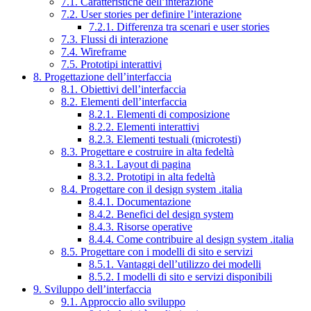
7.1. Caratteristiche dell’interazione
7.2. User stories per definire l’interazione
7.2.1. Differenza tra scenari e user stories
7.3. Flussi di interazione
7.4. Wireframe
7.5. Prototipi interattivi
8. Progettazione dell’interfaccia
8.1. Obiettivi dell’interfaccia
8.2. Elementi dell’interfaccia
8.2.1. Elementi di composizione
8.2.2. Elementi interattivi
8.2.3. Elementi testuali (microtesti)
8.3. Progettare e costruire in alta fedeltà
8.3.1. Layout di pagina
8.3.2. Prototipi in alta fedeltà
8.4. Progettare con il design system .italia
8.4.1. Documentazione
8.4.2. Benefici del design system
8.4.3. Risorse operative
8.4.4. Come contribuire al design system .italia
8.5. Progettare con i modelli di sito e servizi
8.5.1. Vantaggi dell’utilizzo dei modelli
8.5.2. I modelli di sito e servizi disponibili
9. Sviluppo dell’interfaccia
9.1. Approccio allo sviluppo