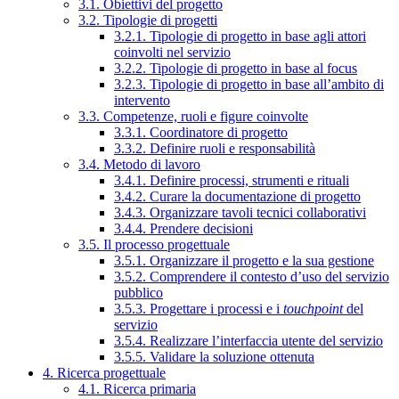
3.1. Obiettivi del progetto
3.2. Tipologie di progetti
3.2.1. Tipologie di progetto in base agli attori
coinvolti nel servizio
3.2.2. Tipologie di progetto in base al focus
3.2.3. Tipologie di progetto in base all’ambito di
intervento
3.3. Competenze, ruoli e figure coinvolte
3.3.1. Coordinatore di progetto
3.3.2. Definire ruoli e responsabilità
3.4. Metodo di lavoro
3.4.1. Definire processi, strumenti e rituali
3.4.2. Curare la documentazione di progetto
3.4.3. Organizzare tavoli tecnici collaborativi
3.4.4. Prendere decisioni
3.5. Il processo progettuale
3.5.1. Organizzare il progetto e la sua gestione
3.5.2. Comprendere il contesto d’uso del servizio
pubblico
3.5.3. Progettare i processi e i
touchpoint
del
servizio
3.5.4. Realizzare l’interfaccia utente del servizio
3.5.5. Validare la soluzione ottenuta
4. Ricerca progettuale
4.1. Ricerca primaria