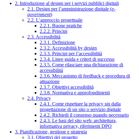
2. Introduzione al design per i servizi pubblici digitali
2.1. Design per l’amministrazione digitale (
e-
government
)
2.2. L’approccio progettuale
2.2.1. Buone pratiche
2.2.2. Principi
2.3. Accessibilità
2.3.1. Definizione
2.3.2. Accessibilità by design
2.3.3. Principi per l’accessibilità
2.3.4. Linee guida e criteri di successo
2.3.5. Come rilasciare una dichiarazione di
accessibilità
2.3.6. Meccanismo di feedback e procedura di
attuazione
2.3.7. Obiettivi accessibilità
2.3.8. Normativa e approfondimenti
2.4. Privacy
2.4.1. Come rispettare la privacy sin dalla
progettazione di un sito o servizio digitale
2.4.2. Richiedi il consenso quando necessario
2.4.3. Le basi del sito web: architettura,
informativa privacy, riferimenti DPO
3. Pianificazione, gestione e strategia
3.1. Obiettivi del progetto