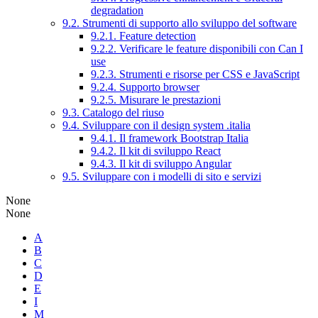
degradation
9.2. Strumenti di supporto allo sviluppo del software
9.2.1. Feature detection
9.2.2. Verificare le feature disponibili con Can I
use
9.2.3. Strumenti e risorse per CSS e JavaScript
9.2.4. Supporto browser
9.2.5. Misurare le prestazioni
9.3. Catalogo del riuso
9.4. Sviluppare con il design system .italia
9.4.1. Il framework Bootstrap Italia
9.4.2. Il kit di sviluppo React
9.4.3. Il kit di sviluppo Angular
9.5. Sviluppare con i modelli di sito e servizi
None
None
A
B
C
D
E
I
M