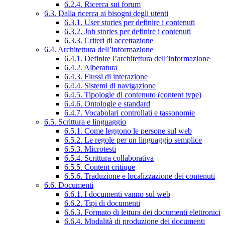
6.2.4. Ricerca sui forum
6.3. Dalla ricerca ai bisogni degli utenti
6.3.1. User stories per definire i contenuti
6.3.2. Job stories per definire i contenuti
6.3.3. Criteri di accettazione
6.4. Architettura dell’informazione
6.4.1. Definire l’architettura dell’informazione
6.4.2. Alberatura
6.4.3. Flussi di interazione
6.4.4. Sistemi di navigazione
6.4.5. Tipologie di contenuto (content type)
6.4.6. Ontologie e standard
6.4.7. Vocabolari controllati e tassonomie
6.5. Scrittura e linguaggio
6.5.1. Come leggono le persone sul web
6.5.2. Le regole per un linguaggio semplice
6.5.3. Microtesti
6.5.4. Scrittura collaborativa
6.5.5. Content critique
6.5.6. Traduzione e localizzazione dei contenuti
6.6. Documenti
6.6.1. I documenti vanno sul web
6.6.2. Tipi di documenti
6.6.3. Formato di lettura dei documenti elettronici
6.6.4. Modalità di produzione dei documenti