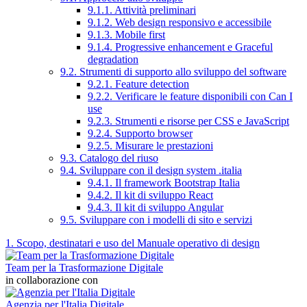
9.1.1. Attività preliminari
9.1.2. Web design responsivo e accessibile
9.1.3. Mobile first
9.1.4. Progressive enhancement e Graceful
degradation
9.2. Strumenti di supporto allo sviluppo del software
9.2.1. Feature detection
9.2.2. Verificare le feature disponibili con Can I
use
9.2.3. Strumenti e risorse per CSS e JavaScript
9.2.4. Supporto browser
9.2.5. Misurare le prestazioni
9.3. Catalogo del riuso
9.4. Sviluppare con il design system .italia
9.4.1. Il framework Bootstrap Italia
9.4.2. Il kit di sviluppo React
9.4.3. Il kit di sviluppo Angular
9.5. Sviluppare con i modelli di sito e servizi
1. Scopo, destinatari e uso del Manuale operativo di design
Team per la Trasformazione Digitale
in collaborazione con
Agenzia per l'Italia Digitale