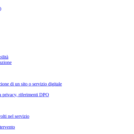
)
ilità
azione
ione di un sito o servizio digitale
va privacy, riferimenti DPO
olti nel servizio
ntervento