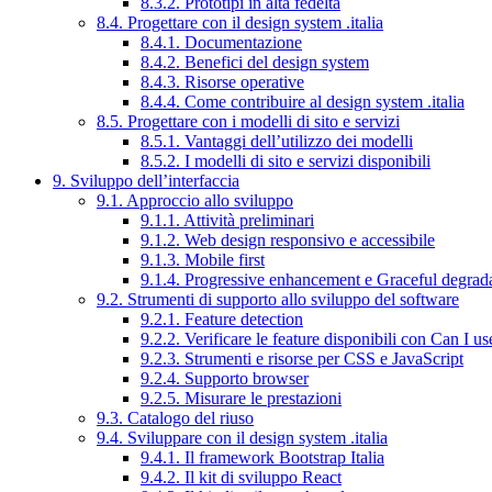
8.3.2. Prototipi in alta fedeltà
8.4. Progettare con il design system .italia
8.4.1. Documentazione
8.4.2. Benefici del design system
8.4.3. Risorse operative
8.4.4. Come contribuire al design system .italia
8.5. Progettare con i modelli di sito e servizi
8.5.1. Vantaggi dell’utilizzo dei modelli
8.5.2. I modelli di sito e servizi disponibili
9. Sviluppo dell’interfaccia
9.1. Approccio allo sviluppo
9.1.1. Attività preliminari
9.1.2. Web design responsivo e accessibile
9.1.3. Mobile first
9.1.4. Progressive enhancement e Graceful degrad
9.2. Strumenti di supporto allo sviluppo del software
9.2.1. Feature detection
9.2.2. Verificare le feature disponibili con Can I us
9.2.3. Strumenti e risorse per CSS e JavaScript
9.2.4. Supporto browser
9.2.5. Misurare le prestazioni
9.3. Catalogo del riuso
9.4. Sviluppare con il design system .italia
9.4.1. Il framework Bootstrap Italia
9.4.2. Il kit di sviluppo React