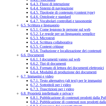
6.4.3. Flussi di interazione
6.4.4. Sistemi di navigazione
6.4.5. Tipologie di contenuto (content type)
6.4.6. Ontologie e standard
6.4.7. Vocabolari controllati e tassonomie
6.5. Scrittura e linguaggio
6.5.1. Come leggono le persone sul web
6.5.2. Le regole per un linguaggio semplice
6.5.3. Microtesti
6.5.4. Scrittura collaborativa
6.5.5. Content critique
6.5.6. Traduzione e localizzazione dei contenuti
6.6. Documenti
6.6.1. I documenti vanno sul web
6.6.2. Tipi di documenti
6.6.3. Formato di lettura dei documenti elettronici
6.6.4. Modalità di produzione dei documenti
6.7. Immagini e video
6.7.1. Testo alternativo (alt text) per le immagini
6.7.2. Sottotitoli per i video
6.7.3. Trascrizioni per i video
6.8. Proprietà intellettuale e privacy
6.8.1. Pubblicazione di contenuti prodotti dalla P
6.8.2. Pubblicazione di contenuti non prodotti dal