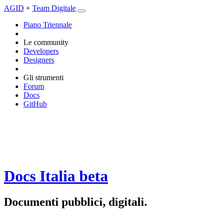
AGID
+
Team Digitale
Piano Triennale
Le community
Developers
Designers
Gli strumenti
Forum
Docs
GitHub
Docs Italia
beta
Documenti pubblici, digitali.