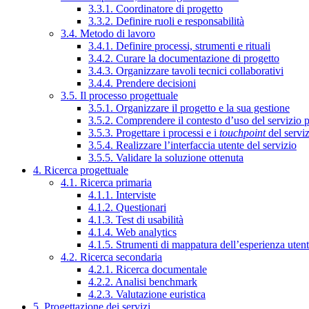
3.3.1. Coordinatore di progetto
3.3.2. Definire ruoli e responsabilità
3.4. Metodo di lavoro
3.4.1. Definire processi, strumenti e rituali
3.4.2. Curare la documentazione di progetto
3.4.3. Organizzare tavoli tecnici collaborativi
3.4.4. Prendere decisioni
3.5. Il processo progettuale
3.5.1. Organizzare il progetto e la sua gestione
3.5.2. Comprendere il contesto d’uso del servizio 
3.5.3. Progettare i processi e i
touchpoint
del servi
3.5.4. Realizzare l’interfaccia utente del servizio
3.5.5. Validare la soluzione ottenuta
4. Ricerca progettuale
4.1. Ricerca primaria
4.1.1. Interviste
4.1.2. Questionari
4.1.3. Test di usabilità
4.1.4. Web analytics
4.1.5. Strumenti di mappatura dell’esperienza uten
4.2. Ricerca secondaria
4.2.1. Ricerca documentale
4.2.2. Analisi benchmark
4.2.3. Valutazione euristica
5. Progettazione dei servizi