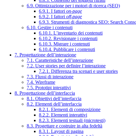
6.8.3. Consenso dei soggetti ritratti
6.9. Ottimizzazione per i motori di ricerca (SEO)
6.9.1. I fattori
on-page
6.9.2. I fattori
off-page
6.9.3. Strumenti di diagnostica SEO: Search Cons
6.10. Gestire i contenuti
6.10.1. L’inventario dei contenuti
6.10.2. Revisionare i contenuti
6.10.3. Migrare i contenuti
6.10.4. Pubblicare i contenuti
7. Progettazione dell’interazione
7.1. Caratteristiche dell’interazione
7.2. User stories per definire l’interazione
7.2.1. Differenza tra scenari e user stories
7.3. Flussi di interazione
7.4. Wireframe
7.5. Prototipi interattivi
8. Progettazione dell’interfaccia
8.1. Obiettivi dell’interfaccia
8.2. Elementi dell’interfaccia
8.2.1. Elementi di composizione
8.2.2. Elementi interattivi
8.2.3. Elementi testuali (microtesti)
8.3. Progettare e costruire in alta fedeltà
8.3.1. Layout di pagina