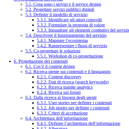
5.1. Cosa sono i servizi e il service design
5.2. Progettare servizi pubblici digitali
5.3. Definire il modello di servizio
5.3.1. Identificare gli attori coinvolti
5.3.2. Formulare la proposta di valore
5.3.3. Inquadrare gli elementi costitutivi del serviz
5.4. Descrivere il funzionamento del servizio
5.4.1. Mappare l’ecosistema
5.4.2. Rappresentare i flussi di servizio
5.5. Co-progettare le soluzioni
5.5.1. Workshop di co-progettazione
6. Progettazione dei contenuti
6.1. Cos’è il content design
6.2. Ricerca utente sui contenuti e il linguaggio
6.2.1. Content discovery
6.2.2. Dati di ricerca (search keywords)
6.2.3. Ricerca tramite analytics
6.2.4. Ricerca sui forum
6.3. Dalla ricerca ai bisogni degli utenti
6.3.1. User stories per definire i contenuti
6.3.2. Job stories per definire i contenuti
6.3.3. Criteri di accettazione
6.4. Architettura dell’informazione
6.4.1. Definire l’architettura dell’informazione
6.4.2. Alberatura