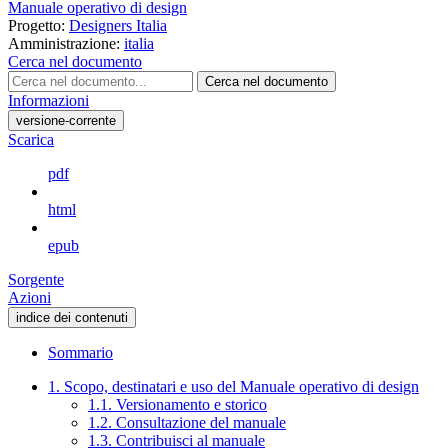
Manuale operativo di design
Progetto:
Designers Italia
Amministrazione:
italia
Cerca nel documento
Cerca nel documento
Informazioni
versione-corrente
Scarica
pdf
html
epub
Sorgente
Azioni
indice dei contenuti
Sommario
1. Scopo, destinatari e uso del Manuale operativo di design
1.1. Versionamento e storico
1.2. Consultazione del manuale
1.3. Contribuisci al manuale