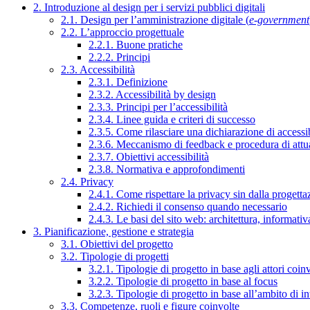
2. Introduzione al design per i servizi pubblici digitali
2.1. Design per l’amministrazione digitale (
e-government
2.2. L’approccio progettuale
2.2.1. Buone pratiche
2.2.2. Principi
2.3. Accessibilità
2.3.1. Definizione
2.3.2. Accessibilità by design
2.3.3. Principi per l’accessibilità
2.3.4. Linee guida e criteri di successo
2.3.5. Come rilasciare una dichiarazione di accessib
2.3.6. Meccanismo di feedback e procedura di attu
2.3.7. Obiettivi accessibilità
2.3.8. Normativa e approfondimenti
2.4. Privacy
2.4.1. Come rispettare la privacy sin dalla progettaz
2.4.2. Richiedi il consenso quando necessario
2.4.3. Le basi del sito web: architettura, informati
3. Pianificazione, gestione e strategia
3.1. Obiettivi del progetto
3.2. Tipologie di progetti
3.2.1. Tipologie di progetto in base agli attori coinv
3.2.2. Tipologie di progetto in base al focus
3.2.3. Tipologie di progetto in base all’ambito di i
3.3. Competenze, ruoli e figure coinvolte