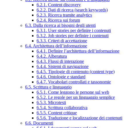
6.2.1. Content discovery
6.2.2. Dati di ricerca (search keywords)
6.2.3. Ricerca tramite analytics
6.2.4. Ricerca sui forum
6.3. Dalla ricerca ai bisogni degli utenti
6.3.1. User stories per definire i contenuti
6.3.2. Job stories per definire i contenuti
6.3.3. Criteri di accettazione
6.4. Architettura dell’informazione
6.4.1. Definire l’architettura dell’informazione
6.4.2. Alberatura
6.4.3. Flussi di interazione
6.4.4. Sistemi di navigazione
6.4.5. Tipologie di contenuto (content type)
6.4.6. Ontologie e standard
6.4.7. Vocabolari controllati e tassonomie
6.5. Scrittura e linguaggio
6.5.1. Come leggono le persone sul web
6.5.2. Le regole per un linguaggio semplice
6.5.3. Microtesti
6.5.4. Scrittura collaborativa
6.5.5. Content critique
6.5.6. Traduzione e localizzazione dei contenuti
6.6. Documenti