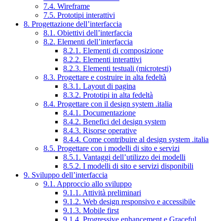
7.4. Wireframe
7.5. Prototipi interattivi
8. Progettazione dell’interfaccia
8.1. Obiettivi dell’interfaccia
8.2. Elementi dell’interfaccia
8.2.1. Elementi di composizione
8.2.2. Elementi interattivi
8.2.3. Elementi testuali (microtesti)
8.3. Progettare e costruire in alta fedeltà
8.3.1. Layout di pagina
8.3.2. Prototipi in alta fedeltà
8.4. Progettare con il design system .italia
8.4.1. Documentazione
8.4.2. Benefici del design system
8.4.3. Risorse operative
8.4.4. Come contribuire al design system .italia
8.5. Progettare con i modelli di sito e servizi
8.5.1. Vantaggi dell’utilizzo dei modelli
8.5.2. I modelli di sito e servizi disponibili
9. Sviluppo dell’interfaccia
9.1. Approccio allo sviluppo
9.1.1. Attività preliminari
9.1.2. Web design responsivo e accessibile
9.1.3. Mobile first
9.1.4. Progressive enhancement e Graceful