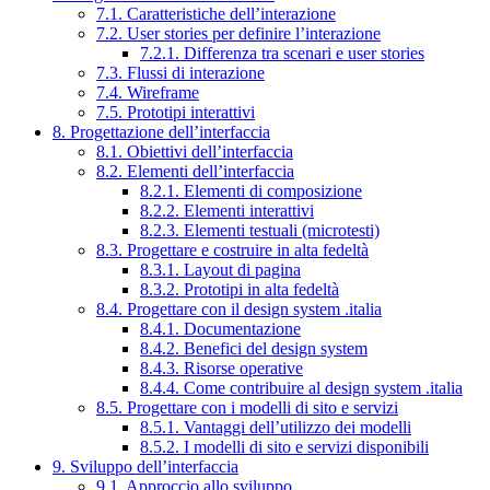
7.1. Caratteristiche dell’interazione
7.2. User stories per definire l’interazione
7.2.1. Differenza tra scenari e user stories
7.3. Flussi di interazione
7.4. Wireframe
7.5. Prototipi interattivi
8. Progettazione dell’interfaccia
8.1. Obiettivi dell’interfaccia
8.2. Elementi dell’interfaccia
8.2.1. Elementi di composizione
8.2.2. Elementi interattivi
8.2.3. Elementi testuali (microtesti)
8.3. Progettare e costruire in alta fedeltà
8.3.1. Layout di pagina
8.3.2. Prototipi in alta fedeltà
8.4. Progettare con il design system .italia
8.4.1. Documentazione
8.4.2. Benefici del design system
8.4.3. Risorse operative
8.4.4. Come contribuire al design system .italia
8.5. Progettare con i modelli di sito e servizi
8.5.1. Vantaggi dell’utilizzo dei modelli
8.5.2. I modelli di sito e servizi disponibili
9. Sviluppo dell’interfaccia
9.1. Approccio allo sviluppo