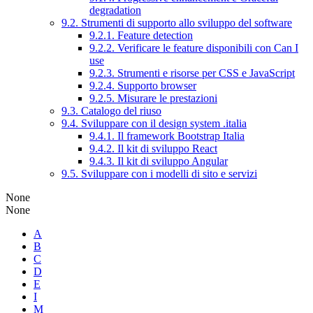
degradation
9.2. Strumenti di supporto allo sviluppo del software
9.2.1. Feature detection
9.2.2. Verificare le feature disponibili con Can I
use
9.2.3. Strumenti e risorse per CSS e JavaScript
9.2.4. Supporto browser
9.2.5. Misurare le prestazioni
9.3. Catalogo del riuso
9.4. Sviluppare con il design system .italia
9.4.1. Il framework Bootstrap Italia
9.4.2. Il kit di sviluppo React
9.4.3. Il kit di sviluppo Angular
9.5. Sviluppare con i modelli di sito e servizi
None
None
A
B
C
D
E
I
M