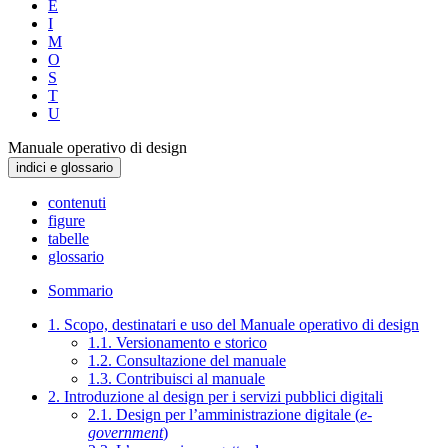
E
I
M
O
S
T
U
Manuale operativo di design
indici e glossario
contenuti
figure
tabelle
glossario
Sommario
1. Scopo, destinatari e uso del Manuale operativo di design
1.1. Versionamento e storico
1.2. Consultazione del manuale
1.3. Contribuisci al manuale
2. Introduzione al design per i servizi pubblici digitali
2.1. Design per l’amministrazione digitale (
e-
government
)