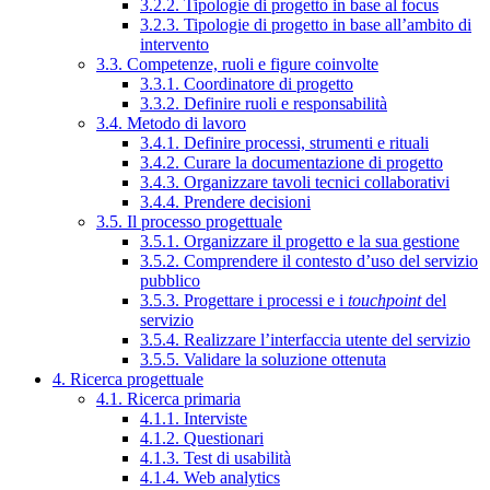
3.2.2. Tipologie di progetto in base al focus
3.2.3. Tipologie di progetto in base all’ambito di
intervento
3.3. Competenze, ruoli e figure coinvolte
3.3.1. Coordinatore di progetto
3.3.2. Definire ruoli e responsabilità
3.4. Metodo di lavoro
3.4.1. Definire processi, strumenti e rituali
3.4.2. Curare la documentazione di progetto
3.4.3. Organizzare tavoli tecnici collaborativi
3.4.4. Prendere decisioni
3.5. Il processo progettuale
3.5.1. Organizzare il progetto e la sua gestione
3.5.2. Comprendere il contesto d’uso del servizio
pubblico
3.5.3. Progettare i processi e i
touchpoint
del
servizio
3.5.4. Realizzare l’interfaccia utente del servizio
3.5.5. Validare la soluzione ottenuta
4. Ricerca progettuale
4.1. Ricerca primaria
4.1.1. Interviste
4.1.2. Questionari
4.1.3. Test di usabilità
4.1.4. Web analytics