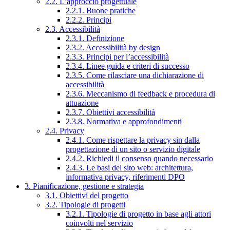
2.2. L’approccio progettuale
2.2.1. Buone pratiche
2.2.2. Principi
2.3. Accessibilità
2.3.1. Definizione
2.3.2. Accessibilità by design
2.3.3. Principi per l’accessibilità
2.3.4. Linee guida e criteri di successo
2.3.5. Come rilasciare una dichiarazione di
accessibilità
2.3.6. Meccanismo di feedback e procedura di
attuazione
2.3.7. Obiettivi accessibilità
2.3.8. Normativa e approfondimenti
2.4. Privacy
2.4.1. Come rispettare la privacy sin dalla
progettazione di un sito o servizio digitale
2.4.2. Richiedi il consenso quando necessario
2.4.3. Le basi del sito web: architettura,
informativa privacy, riferimenti DPO
3. Pianificazione, gestione e strategia
3.1. Obiettivi del progetto
3.2. Tipologie di progetti
3.2.1. Tipologie di progetto in base agli attori
coinvolti nel servizio