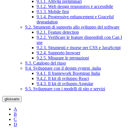
9.1.1. Attività preliminari
9.1.2. Web design responsivo e accessibile
9.1.3. Mobile first
9.1.4. Progressive enhancement e Graceful
degradation
9.2. Strumenti di supporto allo sviluppo del software
9.2.1. Feature detection
9.2.2. Verificare le feature disponibili con Can I
use
9.2.3. Strumenti e risorse per CSS e JavaScript
9.2.4. Supporto browser
9.2.5. Misurare le prestazioni
9.3. Catalogo del riuso
9.4. Sviluppare con il design system .italia
9.4.1. Il framework Bootstrap Italia
9.4.2. Il kit di sviluppo React
9.4.3. Il kit di sviluppo Angular
9.5. Sviluppare con i modelli di sito e servizi
glossario
A
B
C
D