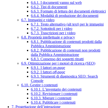
6.6.1. I documenti vanno sul web
6.6.2. Tipi di documenti
6.6.3. Formato di lettura dei documenti elettronici
6.6.4. Modalità di produzione dei documenti
6.7. Immagini e video
6.7.1. Testo alternativo (alt text) per le immagini
6.7.2. Sottotitoli per i video
6.7.3. Trascrizioni per i video
6.8. Proprietà intellettuale e privacy
6.8.1. Pubblicazione di contenuti prodotti dalla
Pubblica Amministrazione
6.8.2. Pubblicazione di contenuti non prodotti
dalla Pubblica Amministrazione
6.8.3. Consenso dei soggetti ritratti
6.9. Ottimizzazione per i motori di ricerca (SEO)
6.9.1. I fattori
on-page
6.9.2. I fattori
off-page
6.9.3. Strumenti di diagnostica SEO: Search
Console
6.10. Gestire i contenuti
6.10.1. L’inventario dei contenuti
6.10.2. Revisionare i contenuti
6.10.3. Migrare i contenuti
6.10.4. Pubblicare i contenuti
7. Progettazione dell’interazione