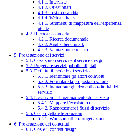
4.1.1. Interviste
4.1.2. Questionari
4.1.3. Test di usabilità
4.1.4. Web analytics
4.1.5. Strumenti di mappatura dell’esperienza
utente
4.2. Ricerca secondaria
4.2.1. Ricerca documentale
4.2.2. Analisi benchmark
4.2.3. Valutazione euristica
5. Progettazione dei servizi
5.1. Cosa sono i servizi e il service design
5.2. Progettare servizi pubblici digitali
5.3. Definire il modello di servizio
5.3.1. Identificare gli attori coinvolti
5.3.2. Formulare la proposta di valore
5.3.3. Inquadrare gli elementi costitutivi del
servizio
5.4. Descrivere il funzionamento del servizio
5.4.1. Mappare l’ecosistema
5.4.2. Rappresentare i flussi di servizio
5.5. Co-progettare le soluzioni
5.5.1. Workshop di co-progettazione
6. Progettazione dei contenuti
6.1. Cos’è il content design