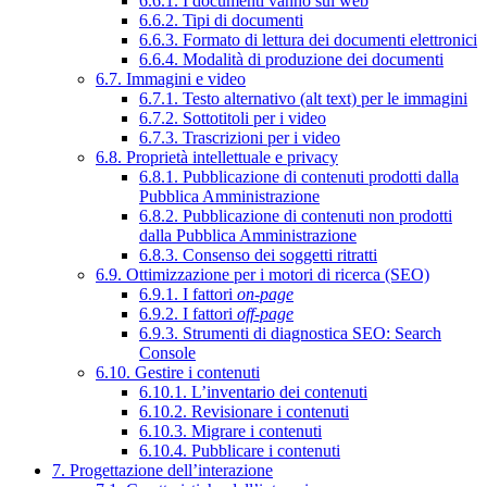
6.6.1. I documenti vanno sul web
6.6.2. Tipi di documenti
6.6.3. Formato di lettura dei documenti elettronici
6.6.4. Modalità di produzione dei documenti
6.7. Immagini e video
6.7.1. Testo alternativo (alt text) per le immagini
6.7.2. Sottotitoli per i video
6.7.3. Trascrizioni per i video
6.8. Proprietà intellettuale e privacy
6.8.1. Pubblicazione di contenuti prodotti dalla
Pubblica Amministrazione
6.8.2. Pubblicazione di contenuti non prodotti
dalla Pubblica Amministrazione
6.8.3. Consenso dei soggetti ritratti
6.9. Ottimizzazione per i motori di ricerca (SEO)
6.9.1. I fattori
on-page
6.9.2. I fattori
off-page
6.9.3. Strumenti di diagnostica SEO: Search
Console
6.10. Gestire i contenuti
6.10.1. L’inventario dei contenuti
6.10.2. Revisionare i contenuti
6.10.3. Migrare i contenuti
6.10.4. Pubblicare i contenuti
7. Progettazione dell’interazione