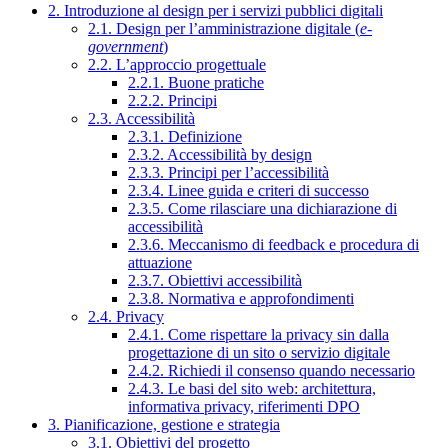
2. Introduzione al design per i servizi pubblici digitali
2.1. Design per l’amministrazione digitale (
e-
government
)
2.2. L’approccio progettuale
2.2.1. Buone pratiche
2.2.2. Principi
2.3. Accessibilità
2.3.1. Definizione
2.3.2. Accessibilità by design
2.3.3. Principi per l’accessibilità
2.3.4. Linee guida e criteri di successo
2.3.5. Come rilasciare una dichiarazione di
accessibilità
2.3.6. Meccanismo di feedback e procedura di
attuazione
2.3.7. Obiettivi accessibilità
2.3.8. Normativa e approfondimenti
2.4. Privacy
2.4.1. Come rispettare la privacy sin dalla
progettazione di un sito o servizio digitale
2.4.2. Richiedi il consenso quando necessario
2.4.3. Le basi del sito web: architettura,
informativa privacy, riferimenti DPO
3. Pianificazione, gestione e strategia
3.1. Obiettivi del progetto