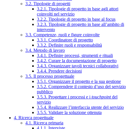
3.2. Tipologie di progetti
3.2.1. Tipologie di progetto in base agli attori
coinvolti nel servizio
3.2.2. Tipologie di progetto in base al focus
3.2.3. Tipologie di progetto in base all’ambito di
intervento
3.3. Competenze, ruoli e figure coinvolte
3.3.1. Coordinatore di progetto
3.3.2. Definire ruoli e responsabilità
3.4. Metodo di lavoro
3.4.1. Definire processi, strumenti e rituali
3.4.2. Curare la documentazione di progetto
3.4.3. Organizzare tavoli tecnici collaborativi
3.4.4. Prendere decisioni
3.5. Il processo progettuale
3.5.1. Organizzare il progetto e la sua gestione
3.5.2. Comprendere il contesto d’uso del servizio
pubblico
3.5.3. Progettare i processi e i
touchpoint
del
servizio
3.5.4. Realizzare l’interfaccia utente del servizio
3.5.5. Validare la soluzione ottenuta
4. Ricerca progettuale
4.1. Ricerca primaria
4.1.1. Interviste