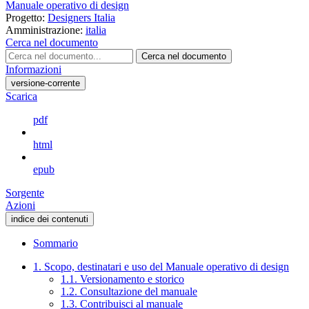
Manuale operativo di design
Progetto:
Designers Italia
Amministrazione:
italia
Cerca nel documento
Cerca nel documento
Informazioni
versione-corrente
Scarica
pdf
html
epub
Sorgente
Azioni
indice dei contenuti
Sommario
1. Scopo, destinatari e uso del Manuale operativo di design
1.1. Versionamento e storico
1.2. Consultazione del manuale
1.3. Contribuisci al manuale