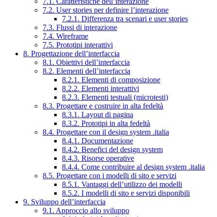
7.1. Caratteristiche dell’interazione
7.2. User stories per definire l’interazione
7.2.1. Differenza tra scenari e user stories
7.3. Flussi di interazione
7.4. Wireframe
7.5. Prototipi interattivi
8. Progettazione dell’interfaccia
8.1. Obiettivi dell’interfaccia
8.2. Elementi dell’interfaccia
8.2.1. Elementi di composizione
8.2.2. Elementi interattivi
8.2.3. Elementi testuali (microtesti)
8.3. Progettare e costruire in alta fedeltà
8.3.1. Layout di pagina
8.3.2. Prototipi in alta fedeltà
8.4. Progettare con il design system .italia
8.4.1. Documentazione
8.4.2. Benefici del design system
8.4.3. Risorse operative
8.4.4. Come contribuire al design system .italia
8.5. Progettare con i modelli di sito e servizi
8.5.1. Vantaggi dell’utilizzo dei modelli
8.5.2. I modelli di sito e servizi disponibili
9. Sviluppo dell’interfaccia
9.1. Approccio allo sviluppo