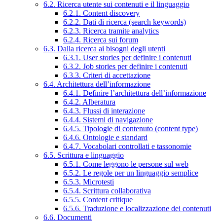
6.2. Ricerca utente sui contenuti e il linguaggio
6.2.1. Content discovery
6.2.2. Dati di ricerca (search keywords)
6.2.3. Ricerca tramite analytics
6.2.4. Ricerca sui forum
6.3. Dalla ricerca ai bisogni degli utenti
6.3.1. User stories per definire i contenuti
6.3.2. Job stories per definire i contenuti
6.3.3. Criteri di accettazione
6.4. Architettura dell’informazione
6.4.1. Definire l’architettura dell’informazione
6.4.2. Alberatura
6.4.3. Flussi di interazione
6.4.4. Sistemi di navigazione
6.4.5. Tipologie di contenuto (content type)
6.4.6. Ontologie e standard
6.4.7. Vocabolari controllati e tassonomie
6.5. Scrittura e linguaggio
6.5.1. Come leggono le persone sul web
6.5.2. Le regole per un linguaggio semplice
6.5.3. Microtesti
6.5.4. Scrittura collaborativa
6.5.5. Content critique
6.5.6. Traduzione e localizzazione dei contenuti
6.6. Documenti