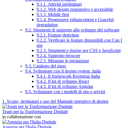
9.1.1. Attività preliminari
9.1.2. Web design responsivo e accessibile
9.1.3. Mobile first
9.1.4. Progressive enhancement e Graceful
degradation
9.2. Strumenti di supporto allo sviluppo del software
9.2.1. Feature detection
9.2.2. Verificare le feature disponibili con Can I
use
9.2.3. Strumenti e risorse per CSS e JavaScript
9.2.4. Supporto browser
9.2.5. Misurare le prestazioni
9.3. Catalogo del riuso
9.4. Sviluppare con il design system .italia
9.4.1. Il framework Bootstrap Italia
9.4.2. Il kit di sviluppo React
9.4.3. Il kit di sviluppo Angular
9.5. Sviluppare con i modelli di sito e servizi
1. Scopo, destinatari e uso del Manuale operativo di design
Team per la Trasformazione Digitale
in collaborazione con
Agenzia per l'Italia Digitale