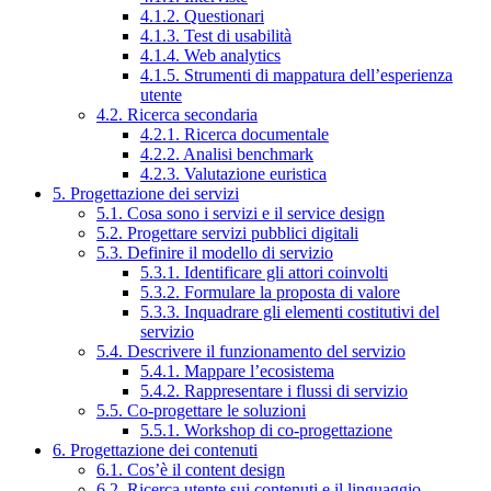
4.1.2. Questionari
4.1.3. Test di usabilità
4.1.4. Web analytics
4.1.5. Strumenti di mappatura dell’esperienza
utente
4.2. Ricerca secondaria
4.2.1. Ricerca documentale
4.2.2. Analisi benchmark
4.2.3. Valutazione euristica
5. Progettazione dei servizi
5.1. Cosa sono i servizi e il service design
5.2. Progettare servizi pubblici digitali
5.3. Definire il modello di servizio
5.3.1. Identificare gli attori coinvolti
5.3.2. Formulare la proposta di valore
5.3.3. Inquadrare gli elementi costitutivi del
servizio
5.4. Descrivere il funzionamento del servizio
5.4.1. Mappare l’ecosistema
5.4.2. Rappresentare i flussi di servizio
5.5. Co-progettare le soluzioni
5.5.1. Workshop di co-progettazione
6. Progettazione dei contenuti
6.1. Cos’è il content design
6.2. Ricerca utente sui contenuti e il linguaggio