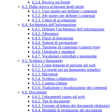
6.2.4. Ricerca sui forum
6.3. Dalla ricerca ai bisogni degli utenti
6.3.1. User stories per definire i contenuti
6.3.2. Job stories per definire i contenuti
6.3.3. Criteri di accettazione
6.4. Architettura dell’informazione
6.4.1. Definire l’architettura dell’informazione
6.4.2. Alberatura
6.4.3. Flussi di interazione
6.4.4. Sistemi di navigazione
6.4.5. Tipologie di contenuto (content type)
6.4.6. Ontologie e standard
6.4.7. Vocabolari controllati e tassonomie
6.5. Scrittura e linguaggio
6.5.1. Come leggono le persone sul web
6.5.2. Le regole per un linguaggio semplice
6.5.3. Microtesti
6.5.4. Scrittura collaborativa
6.5.5. Content critique
6.5.6. Traduzione e localizzazione dei contenuti
6.6. Documenti
6.6.1. I documenti vanno sul web
6.6.2. Tipi di documenti
6.6.3. Formato di lettura dei documenti elettronici
6.6.4. Modalità di produzione dei documenti