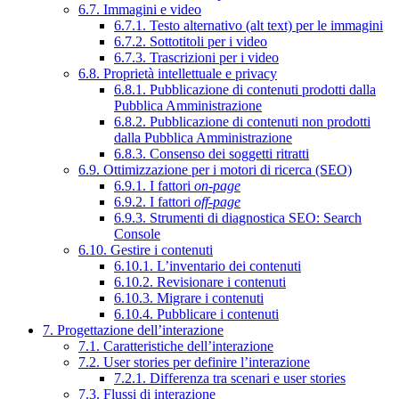
6.7. Immagini e video
6.7.1. Testo alternativo (alt text) per le immagini
6.7.2. Sottotitoli per i video
6.7.3. Trascrizioni per i video
6.8. Proprietà intellettuale e privacy
6.8.1. Pubblicazione di contenuti prodotti dalla
Pubblica Amministrazione
6.8.2. Pubblicazione di contenuti non prodotti
dalla Pubblica Amministrazione
6.8.3. Consenso dei soggetti ritratti
6.9. Ottimizzazione per i motori di ricerca (SEO)
6.9.1. I fattori
on-page
6.9.2. I fattori
off-page
6.9.3. Strumenti di diagnostica SEO: Search
Console
6.10. Gestire i contenuti
6.10.1. L’inventario dei contenuti
6.10.2. Revisionare i contenuti
6.10.3. Migrare i contenuti
6.10.4. Pubblicare i contenuti
7. Progettazione dell’interazione
7.1. Caratteristiche dell’interazione
7.2. User stories per definire l’interazione
7.2.1. Differenza tra scenari e user stories
7.3. Flussi di interazione