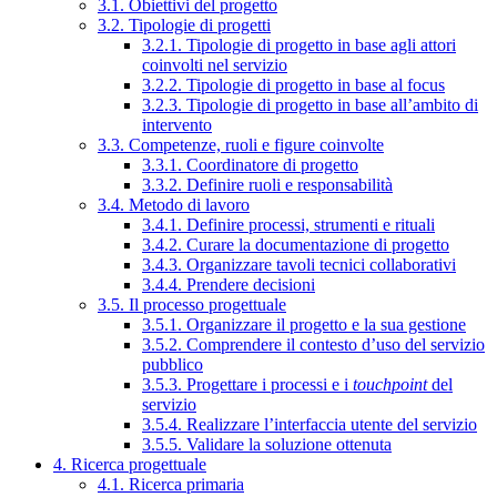
3.1. Obiettivi del progetto
3.2. Tipologie di progetti
3.2.1. Tipologie di progetto in base agli attori
coinvolti nel servizio
3.2.2. Tipologie di progetto in base al focus
3.2.3. Tipologie di progetto in base all’ambito di
intervento
3.3. Competenze, ruoli e figure coinvolte
3.3.1. Coordinatore di progetto
3.3.2. Definire ruoli e responsabilità
3.4. Metodo di lavoro
3.4.1. Definire processi, strumenti e rituali
3.4.2. Curare la documentazione di progetto
3.4.3. Organizzare tavoli tecnici collaborativi
3.4.4. Prendere decisioni
3.5. Il processo progettuale
3.5.1. Organizzare il progetto e la sua gestione
3.5.2. Comprendere il contesto d’uso del servizio
pubblico
3.5.3. Progettare i processi e i
touchpoint
del
servizio
3.5.4. Realizzare l’interfaccia utente del servizio
3.5.5. Validare la soluzione ottenuta
4. Ricerca progettuale
4.1. Ricerca primaria