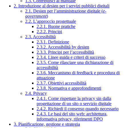
1.3. Contribuisci al manuale
2. Introduzione al design per i servizi pubblici digitali
2.1. Design per l’amministrazione digitale (
e-
government
)
2.2. L’approccio progettuale
2.2.1. Buone pratiche
2.2.2. Principi
2.3. Accessibilità
2.3.1. Definizione
2.3.2. Accessibilità by design
2.3.3. Principi per l’accessibilità
2.3.4. Linee guida e criteri di successo
2.3.5. Come rilasciare una dichiarazione di
accessibilità
2.3.6. Meccanismo di feedback e procedura di
attuazione
2.3.7. Obiettivi accessibilità
2.3.8. Normativa e approfondimenti
2.4. Privacy
2.4.1. Come rispettare la privacy sin dalla
progettazione di un sito o servizio digitale
2.4.2. Richiedi il consenso quando necessario
2.4.3. Le basi del sito web: architettura,
informativa privacy, riferimenti DPO
3. Pianificazione, gestione e strategia