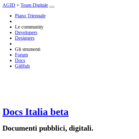
AGID
+
Team Digitale
Piano Triennale
Le community
Developers
Designers
Gli strumenti
Forum
Docs
GitHub
Docs Italia
beta
Documenti pubblici, digitali.