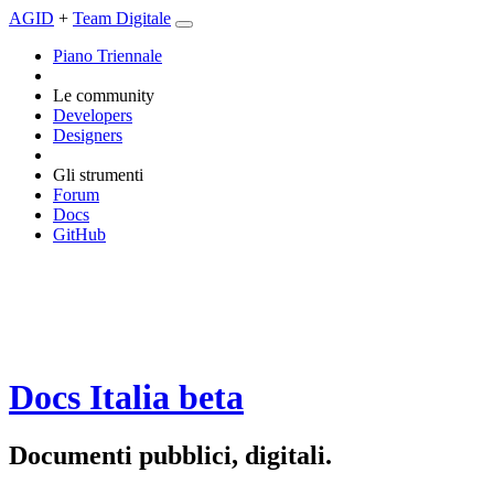
AGID
+
Team Digitale
Piano Triennale
Le community
Developers
Designers
Gli strumenti
Forum
Docs
GitHub
Docs Italia
beta
Documenti pubblici, digitali.