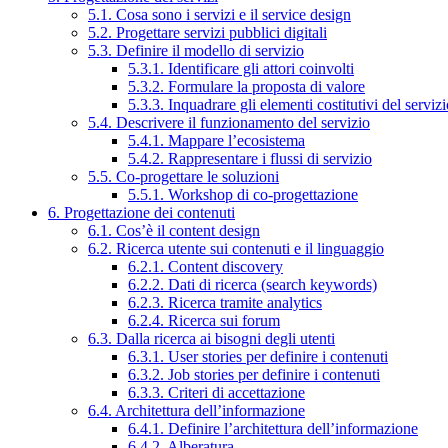
5.1. Cosa sono i servizi e il service design
5.2. Progettare servizi pubblici digitali
5.3. Definire il modello di servizio
5.3.1. Identificare gli attori coinvolti
5.3.2. Formulare la proposta di valore
5.3.3. Inquadrare gli elementi costitutivi del serviz
5.4. Descrivere il funzionamento del servizio
5.4.1. Mappare l’ecosistema
5.4.2. Rappresentare i flussi di servizio
5.5. Co-progettare le soluzioni
5.5.1. Workshop di co-progettazione
6. Progettazione dei contenuti
6.1. Cos’è il content design
6.2. Ricerca utente sui contenuti e il linguaggio
6.2.1. Content discovery
6.2.2. Dati di ricerca (search keywords)
6.2.3. Ricerca tramite analytics
6.2.4. Ricerca sui forum
6.3. Dalla ricerca ai bisogni degli utenti
6.3.1. User stories per definire i contenuti
6.3.2. Job stories per definire i contenuti
6.3.3. Criteri di accettazione
6.4. Architettura dell’informazione
6.4.1. Definire l’architettura dell’informazione
6.4.2. Alberatura