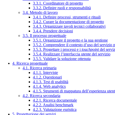
3.3.1. Coordinatore di progetto
3.3.2. Definire ruoli e responsabilità
3.4. Metodo di lavoro
3.4.1. Definire processi, strumenti e rituali
3.4.2. Curare la documentazione di progetto
3.4.3. Organizzare tavoli tecnici collaborativi
3.4.4. Prendere decisioni
3.5. Il processo progettuale
3.5.1. Organizzare il progetto e la sua gestione
3.5.2. Comprendere il contesto d’uso del servizio 
3.5.3. Progettare i processi e i
touchpoint
del servi
3.5.4. Realizzare l’interfaccia utente del servizio
3.5.5. Validare la soluzione ottenuta
4. Ricerca progettuale
4.1. Ricerca primaria
4.1.1. Interviste
4.1.2. Questionari
4.1.3. Test di usabilità
4.1.4. Web analytics
4.1.5. Strumenti di mappatura dell’esperienza uten
4.2. Ricerca secondaria
4.2.1. Ricerca documentale
4.2.2. Analisi benchmark
4.2.3. Valutazione euristica
5. Progettazione dei servizi