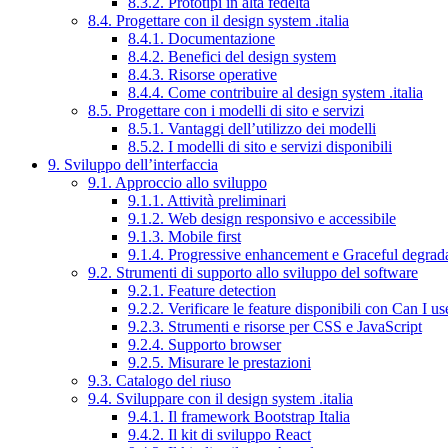
8.3.2. Prototipi in alta fedeltà
8.4. Progettare con il design system .italia
8.4.1. Documentazione
8.4.2. Benefici del design system
8.4.3. Risorse operative
8.4.4. Come contribuire al design system .italia
8.5. Progettare con i modelli di sito e servizi
8.5.1. Vantaggi dell’utilizzo dei modelli
8.5.2. I modelli di sito e servizi disponibili
9. Sviluppo dell’interfaccia
9.1. Approccio allo sviluppo
9.1.1. Attività preliminari
9.1.2. Web design responsivo e accessibile
9.1.3. Mobile first
9.1.4. Progressive enhancement e Graceful degrad
9.2. Strumenti di supporto allo sviluppo del software
9.2.1. Feature detection
9.2.2. Verificare le feature disponibili con Can I us
9.2.3. Strumenti e risorse per CSS e JavaScript
9.2.4. Supporto browser
9.2.5. Misurare le prestazioni
9.3. Catalogo del riuso
9.4. Sviluppare con il design system .italia
9.4.1. Il framework Bootstrap Italia
9.4.2. Il kit di sviluppo React