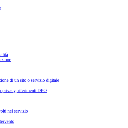
)
ilità
azione
ione di un sito o servizio digitale
va privacy, riferimenti DPO
olti nel servizio
ntervento