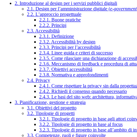
2. Introduzione al design per i servizi pubblici digitali
2.1. Design per l’amministrazione digitale (
e-government
2.2. L’approccio progettuale
2.2.1. Buone pratiche
2.2.2. Principi
2.3. Accessibilità
2.3.1. Definizione
2.3.2. Accessibilità by design
2.3.3. Principi per l’accessibilità
2.3.4. Linee guida e criteri di successo
2.3.5. Come rilasciare una dichiarazione di accessib
2.3.6. Meccanismo di feedback e procedura di attu
2.3.7. Obiettivi accessibilità
2.3.8. Normativa e approfondimenti
2.4. Privacy
2.4.1. Come rispettare la privacy sin dalla progettaz
2.4.2. Richiedi il consenso quando necessario
2.4.3. Le basi del sito web: architettura, informati
3. Pianificazione, gestione e strategia
3.1. Obiettivi del progetto
3.2. Tipologie di progetti
3.2.1. Tipologie di progetto in base agli attori coinv
3.2.2. Tipologie di progetto in base al focus
3.2.3. Tipologie di progetto in base all’ambito di i
3.3. Competenze, ruoli e figure coinvolte