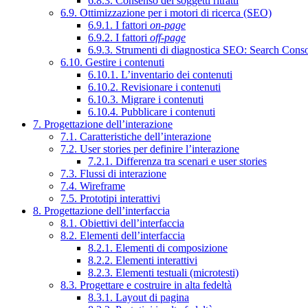
6.8.3. Consenso dei soggetti ritratti
6.9. Ottimizzazione per i motori di ricerca (SEO)
6.9.1. I fattori
on-page
6.9.2. I fattori
off-page
6.9.3. Strumenti di diagnostica SEO: Search Cons
6.10. Gestire i contenuti
6.10.1. L’inventario dei contenuti
6.10.2. Revisionare i contenuti
6.10.3. Migrare i contenuti
6.10.4. Pubblicare i contenuti
7. Progettazione dell’interazione
7.1. Caratteristiche dell’interazione
7.2. User stories per definire l’interazione
7.2.1. Differenza tra scenari e user stories
7.3. Flussi di interazione
7.4. Wireframe
7.5. Prototipi interattivi
8. Progettazione dell’interfaccia
8.1. Obiettivi dell’interfaccia
8.2. Elementi dell’interfaccia
8.2.1. Elementi di composizione
8.2.2. Elementi interattivi
8.2.3. Elementi testuali (microtesti)
8.3. Progettare e costruire in alta fedeltà
8.3.1. Layout di pagina