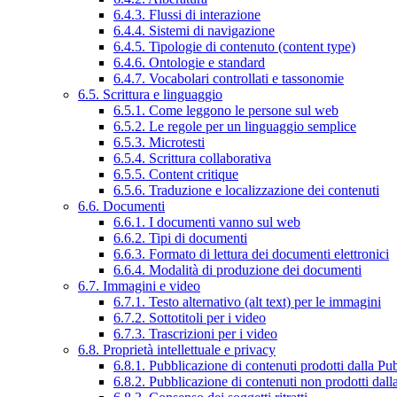
6.4.3. Flussi di interazione
6.4.4. Sistemi di navigazione
6.4.5. Tipologie di contenuto (content type)
6.4.6. Ontologie e standard
6.4.7. Vocabolari controllati e tassonomie
6.5. Scrittura e linguaggio
6.5.1. Come leggono le persone sul web
6.5.2. Le regole per un linguaggio semplice
6.5.3. Microtesti
6.5.4. Scrittura collaborativa
6.5.5. Content critique
6.5.6. Traduzione e localizzazione dei contenuti
6.6. Documenti
6.6.1. I documenti vanno sul web
6.6.2. Tipi di documenti
6.6.3. Formato di lettura dei documenti elettronici
6.6.4. Modalità di produzione dei documenti
6.7. Immagini e video
6.7.1. Testo alternativo (alt text) per le immagini
6.7.2. Sottotitoli per i video
6.7.3. Trascrizioni per i video
6.8. Proprietà intellettuale e privacy
6.8.1. Pubblicazione di contenuti prodotti dalla P
6.8.2. Pubblicazione di contenuti non prodotti dal