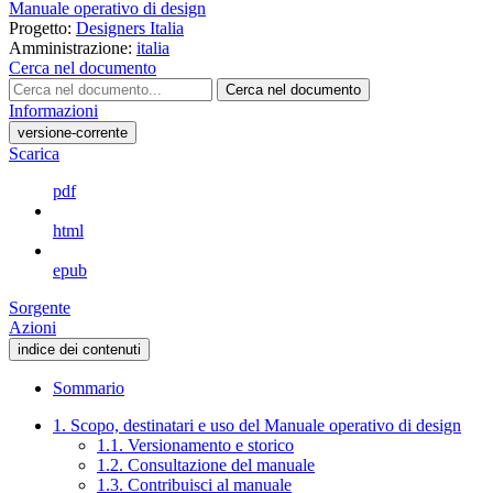
Manuale operativo di design
Progetto:
Designers Italia
Amministrazione:
italia
Cerca nel documento
Cerca nel documento
Informazioni
versione-corrente
Scarica
pdf
html
epub
Sorgente
Azioni
indice dei contenuti
Sommario
1. Scopo, destinatari e uso del Manuale operativo di design
1.1. Versionamento e storico
1.2. Consultazione del manuale
1.3. Contribuisci al manuale