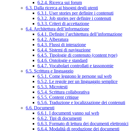
6.2.4. Ricerca sui forum
6.3. Dalla ricerca ai bisogni degli utenti
6.3.1. User stories per definire i contenuti
6.3.2. Job stories per definire i contenuti
6.3.3. Criteri di accettazione
6.4. Architettura dell’informazione
6.4.1. Definire l’architettura dell’informazione
6.4.2. Alberatura
6.4.3. Flussi di interazione
6.4.4. Sistemi di navigazione
6.4.5. Tipologie di contenuto (content type)
6.4.6. Ontologie e standard
6.4.7. Vocabolari controllati e tassonomie
6.5. Scrittura e linguaggio
6.5.1. Come leggono le persone sul web
6.5.2. Le regole per un linguaggio semplice
6.5.3. Microtesti
6.5.4. Scrittura collaborativa
6.5.5. Content critique
6.5.6. Traduzione e localizzazione dei contenuti
6.6. Documenti
6.6.1. I documenti vanno sul web
6.6.2. Tipi di documenti
6.6.3. Formato di lettura dei documenti elettronici
6.6.4. Modalità di produzione dei documenti