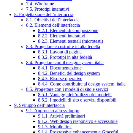
7.4. Wireframe
7.5. Prototipi interattivi
8. Progettazione dell’interfaccia
8.1. Obiettivi dell’interfaccia
8.2. Elementi dell’interfaccia
8.2.1. Elementi di composizione
8.2.2. Elementi interattivi
8.2.3. Elementi testuali (microtesti)
8.3. Progettare e costruire in alta fedeltà
8.3.1. Layout di pagina
8.3.2. Prototipi in alta fedeltà
8.4. Progettare con il design system .italia
8.4.1. Documentazione
8.4.2. Benefici del design system
8.4.3. Risorse operative
8.4.4. Come contribuire al design system .italia
8.5. Progettare con i modelli di sito e servizi
8.5.1. Vantaggi dell’utilizzo dei modelli
8.5.2. I modelli di sito e servizi disponibili
9. Sviluppo dell’interfaccia
9.1. Approccio allo sviluppo
9.1.1. Attività preliminari
9.1.2. Web design responsivo e accessibile
9.1.3. Mobile first
9.1.4. Progressive enhancement e Graceful