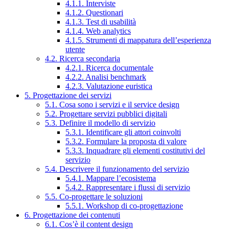
4.1.1. Interviste
4.1.2. Questionari
4.1.3. Test di usabilità
4.1.4. Web analytics
4.1.5. Strumenti di mappatura dell’esperienza
utente
4.2. Ricerca secondaria
4.2.1. Ricerca documentale
4.2.2. Analisi benchmark
4.2.3. Valutazione euristica
5. Progettazione dei servizi
5.1. Cosa sono i servizi e il service design
5.2. Progettare servizi pubblici digitali
5.3. Definire il modello di servizio
5.3.1. Identificare gli attori coinvolti
5.3.2. Formulare la proposta di valore
5.3.3. Inquadrare gli elementi costitutivi del
servizio
5.4. Descrivere il funzionamento del servizio
5.4.1. Mappare l’ecosistema
5.4.2. Rappresentare i flussi di servizio
5.5. Co-progettare le soluzioni
5.5.1. Workshop di co-progettazione
6. Progettazione dei contenuti
6.1. Cos’è il content design