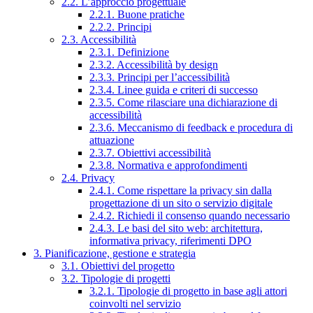
2.2. L’approccio progettuale
2.2.1. Buone pratiche
2.2.2. Principi
2.3. Accessibilità
2.3.1. Definizione
2.3.2. Accessibilità by design
2.3.3. Principi per l’accessibilità
2.3.4. Linee guida e criteri di successo
2.3.5. Come rilasciare una dichiarazione di
accessibilità
2.3.6. Meccanismo di feedback e procedura di
attuazione
2.3.7. Obiettivi accessibilità
2.3.8. Normativa e approfondimenti
2.4. Privacy
2.4.1. Come rispettare la privacy sin dalla
progettazione di un sito o servizio digitale
2.4.2. Richiedi il consenso quando necessario
2.4.3. Le basi del sito web: architettura,
informativa privacy, riferimenti DPO
3. Pianificazione, gestione e strategia
3.1. Obiettivi del progetto
3.2. Tipologie di progetti
3.2.1. Tipologie di progetto in base agli attori
coinvolti nel servizio