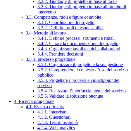
3.2.2. Tipologie di progetto in base al focus
3.2.3. Tipologie di progetto in base all’ambito di
intervento
3.3. Competenze, ruoli e figure coinvolte
3.3.1. Coordinatore di progetto
3.3.2. Definire ruoli e responsabilità
3.4. Metodo di lavoro
3.4.1. Definire processi, strumenti e rituali
3.4.2. Curare la documentazione di progetto
3.4.3. Organizzare tavoli tecnici collaborativi
3.4.4. Prendere decisioni
3.5. Il processo progettuale
3.5.1. Organizzare il progetto e la sua gestione
3.5.2. Comprendere il contesto d’uso del servizio
pubblico
3.5.3. Progettare i processi e i
touchpoint
del
servizio
3.5.4. Realizzare l’interfaccia utente del servizio
3.5.5. Validare la soluzione ottenuta
4. Ricerca progettuale
4.1. Ricerca primaria
4.1.1. Interviste
4.1.2. Questionari
4.1.3. Test di usabilità
4.1.4. Web analytics