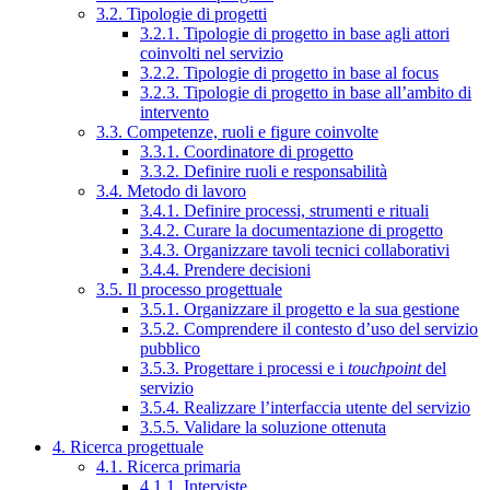
3.2. Tipologie di progetti
3.2.1. Tipologie di progetto in base agli attori
coinvolti nel servizio
3.2.2. Tipologie di progetto in base al focus
3.2.3. Tipologie di progetto in base all’ambito di
intervento
3.3. Competenze, ruoli e figure coinvolte
3.3.1. Coordinatore di progetto
3.3.2. Definire ruoli e responsabilità
3.4. Metodo di lavoro
3.4.1. Definire processi, strumenti e rituali
3.4.2. Curare la documentazione di progetto
3.4.3. Organizzare tavoli tecnici collaborativi
3.4.4. Prendere decisioni
3.5. Il processo progettuale
3.5.1. Organizzare il progetto e la sua gestione
3.5.2. Comprendere il contesto d’uso del servizio
pubblico
3.5.3. Progettare i processi e i
touchpoint
del
servizio
3.5.4. Realizzare l’interfaccia utente del servizio
3.5.5. Validare la soluzione ottenuta
4. Ricerca progettuale
4.1. Ricerca primaria
4.1.1. Interviste