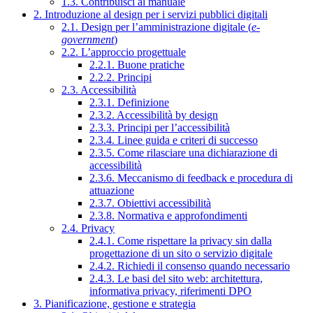
1.3. Contribuisci al manuale
2. Introduzione al design per i servizi pubblici digitali
2.1. Design per l’amministrazione digitale (
e-
government
)
2.2. L’approccio progettuale
2.2.1. Buone pratiche
2.2.2. Principi
2.3. Accessibilità
2.3.1. Definizione
2.3.2. Accessibilità by design
2.3.3. Principi per l’accessibilità
2.3.4. Linee guida e criteri di successo
2.3.5. Come rilasciare una dichiarazione di
accessibilità
2.3.6. Meccanismo di feedback e procedura di
attuazione
2.3.7. Obiettivi accessibilità
2.3.8. Normativa e approfondimenti
2.4. Privacy
2.4.1. Come rispettare la privacy sin dalla
progettazione di un sito o servizio digitale
2.4.2. Richiedi il consenso quando necessario
2.4.3. Le basi del sito web: architettura,
informativa privacy, riferimenti DPO
3. Pianificazione, gestione e strategia