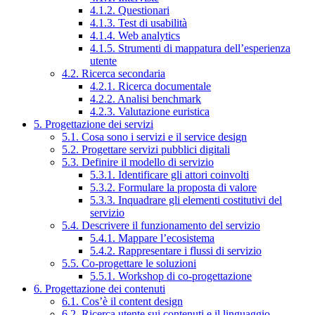
4.1.2. Questionari
4.1.3. Test di usabilità
4.1.4. Web analytics
4.1.5. Strumenti di mappatura dell’esperienza
utente
4.2. Ricerca secondaria
4.2.1. Ricerca documentale
4.2.2. Analisi benchmark
4.2.3. Valutazione euristica
5. Progettazione dei servizi
5.1. Cosa sono i servizi e il service design
5.2. Progettare servizi pubblici digitali
5.3. Definire il modello di servizio
5.3.1. Identificare gli attori coinvolti
5.3.2. Formulare la proposta di valore
5.3.3. Inquadrare gli elementi costitutivi del
servizio
5.4. Descrivere il funzionamento del servizio
5.4.1. Mappare l’ecosistema
5.4.2. Rappresentare i flussi di servizio
5.5. Co-progettare le soluzioni
5.5.1. Workshop di co-progettazione
6. Progettazione dei contenuti
6.1. Cos’è il content design
6.2. Ricerca utente sui contenuti e il linguaggio