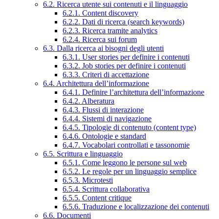
6.2. Ricerca utente sui contenuti e il linguaggio
6.2.1. Content discovery
6.2.2. Dati di ricerca (search keywords)
6.2.3. Ricerca tramite analytics
6.2.4. Ricerca sui forum
6.3. Dalla ricerca ai bisogni degli utenti
6.3.1. User stories per definire i contenuti
6.3.2. Job stories per definire i contenuti
6.3.3. Criteri di accettazione
6.4. Architettura dell’informazione
6.4.1. Definire l’architettura dell’informazione
6.4.2. Alberatura
6.4.3. Flussi di interazione
6.4.4. Sistemi di navigazione
6.4.5. Tipologie di contenuto (content type)
6.4.6. Ontologie e standard
6.4.7. Vocabolari controllati e tassonomie
6.5. Scrittura e linguaggio
6.5.1. Come leggono le persone sul web
6.5.2. Le regole per un linguaggio semplice
6.5.3. Microtesti
6.5.4. Scrittura collaborativa
6.5.5. Content critique
6.5.6. Traduzione e localizzazione dei contenuti
6.6. Documenti