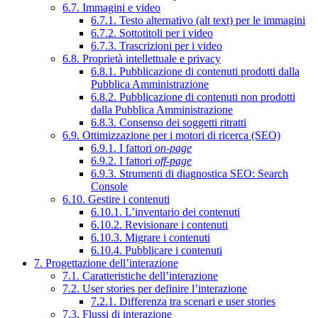
6.7. Immagini e video
6.7.1. Testo alternativo (alt text) per le immagini
6.7.2. Sottotitoli per i video
6.7.3. Trascrizioni per i video
6.8. Proprietà intellettuale e privacy
6.8.1. Pubblicazione di contenuti prodotti dalla
Pubblica Amministrazione
6.8.2. Pubblicazione di contenuti non prodotti
dalla Pubblica Amministrazione
6.8.3. Consenso dei soggetti ritratti
6.9. Ottimizzazione per i motori di ricerca (SEO)
6.9.1. I fattori
on-page
6.9.2. I fattori
off-page
6.9.3. Strumenti di diagnostica SEO: Search
Console
6.10. Gestire i contenuti
6.10.1. L’inventario dei contenuti
6.10.2. Revisionare i contenuti
6.10.3. Migrare i contenuti
6.10.4. Pubblicare i contenuti
7. Progettazione dell’interazione
7.1. Caratteristiche dell’interazione
7.2. User stories per definire l’interazione
7.2.1. Differenza tra scenari e user stories
7.3. Flussi di interazione