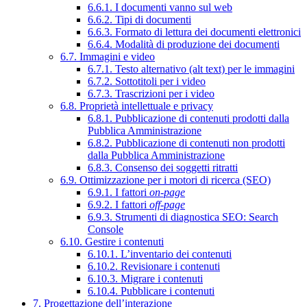
6.6.1. I documenti vanno sul web
6.6.2. Tipi di documenti
6.6.3. Formato di lettura dei documenti elettronici
6.6.4. Modalità di produzione dei documenti
6.7. Immagini e video
6.7.1. Testo alternativo (alt text) per le immagini
6.7.2. Sottotitoli per i video
6.7.3. Trascrizioni per i video
6.8. Proprietà intellettuale e privacy
6.8.1. Pubblicazione di contenuti prodotti dalla
Pubblica Amministrazione
6.8.2. Pubblicazione di contenuti non prodotti
dalla Pubblica Amministrazione
6.8.3. Consenso dei soggetti ritratti
6.9. Ottimizzazione per i motori di ricerca (SEO)
6.9.1. I fattori
on-page
6.9.2. I fattori
off-page
6.9.3. Strumenti di diagnostica SEO: Search
Console
6.10. Gestire i contenuti
6.10.1. L’inventario dei contenuti
6.10.2. Revisionare i contenuti
6.10.3. Migrare i contenuti
6.10.4. Pubblicare i contenuti
7. Progettazione dell’interazione