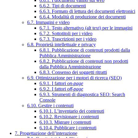
6.6.1. I documenti vanno sul web
6.6.2. Tipi di documenti
6.6.3. Formato di lettura dei documenti elettronici
6.6.4. Modalità di produzione dei documenti
6.7. Immagini e video
6.7.1. Testo alternativo (alt text) per le immagini
6.7.2. Sottotitoli per i video
6.7.3. Trascrizioni per i video
6.8. Proprietà intellettuale e privacy
6.8.1. Pubblicazione di contenuti prodotti dalla
Pubblica Amministrazione
6.8.2. Pubblicazione di contenuti non prodotti
dalla Pubblica Amministrazione
6.8.3. Consenso dei soggetti ritratti
6.9. Ottimizzazione per i motori di ricerca (SEO)
6.9.1. I fattori
on-page
6.9.2. I fattori
off-page
6.9.3. Strumenti di diagnostica SEO: Search
Console
6.10. Gestire i contenuti
6.10.1. L’inventario dei contenuti
6.10.2. Revisionare i contenuti
6.10.3. Migrare i contenuti
6.10.4. Pubblicare i contenuti
7. Progettazione dell’interazione