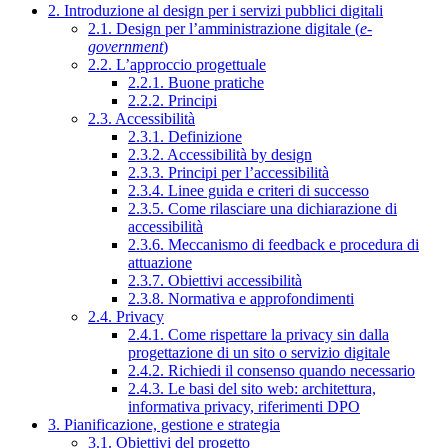
2. Introduzione al design per i servizi pubblici digitali
2.1. Design per l’amministrazione digitale (
e-
government
)
2.2. L’approccio progettuale
2.2.1. Buone pratiche
2.2.2. Principi
2.3. Accessibilità
2.3.1. Definizione
2.3.2. Accessibilità by design
2.3.3. Principi per l’accessibilità
2.3.4. Linee guida e criteri di successo
2.3.5. Come rilasciare una dichiarazione di
accessibilità
2.3.6. Meccanismo di feedback e procedura di
attuazione
2.3.7. Obiettivi accessibilità
2.3.8. Normativa e approfondimenti
2.4. Privacy
2.4.1. Come rispettare la privacy sin dalla
progettazione di un sito o servizio digitale
2.4.2. Richiedi il consenso quando necessario
2.4.3. Le basi del sito web: architettura,
informativa privacy, riferimenti DPO
3. Pianificazione, gestione e strategia
3.1. Obiettivi del progetto