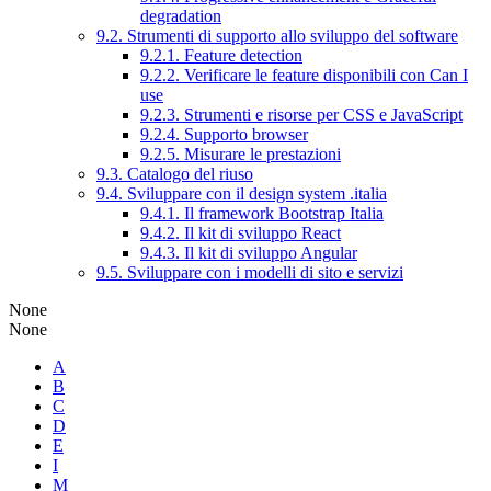
degradation
9.2. Strumenti di supporto allo sviluppo del software
9.2.1. Feature detection
9.2.2. Verificare le feature disponibili con Can I
use
9.2.3. Strumenti e risorse per CSS e JavaScript
9.2.4. Supporto browser
9.2.5. Misurare le prestazioni
9.3. Catalogo del riuso
9.4. Sviluppare con il design system .italia
9.4.1. Il framework Bootstrap Italia
9.4.2. Il kit di sviluppo React
9.4.3. Il kit di sviluppo Angular
9.5. Sviluppare con i modelli di sito e servizi
None
None
A
B
C
D
E
I
M