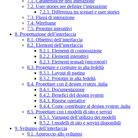
7.1. Caratteristiche dell’interazione
7.2. User stories per definire l’interazione
7.2.1. Differenza tra scenari e user stories
7.3. Flussi di interazione
7.4. Wireframe
7.5. Prototipi interattivi
8. Progettazione dell’interfaccia
8.1. Obiettivi dell’interfaccia
8.2. Elementi dell’interfaccia
8.2.1. Elementi di composizione
8.2.2. Elementi interattivi
8.2.3. Elementi testuali (microtesti)
8.3. Progettare e costruire in alta fedeltà
8.3.1. Layout di pagina
8.3.2. Prototipi in alta fedeltà
8.4. Progettare con il design system .italia
8.4.1. Documentazione
8.4.2. Benefici del design system
8.4.3. Risorse operative
8.4.4. Come contribuire al design system .italia
8.5. Progettare con i modelli di sito e servizi
8.5.1. Vantaggi dell’utilizzo dei modelli
8.5.2. I modelli di sito e servizi disponibili
9. Sviluppo dell’interfaccia
9.1. Approccio allo sviluppo