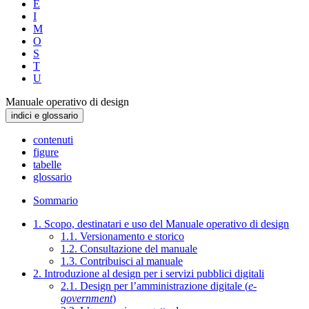
E
I
M
O
S
T
U
Manuale operativo di design
indici e glossario
contenuti
figure
tabelle
glossario
Sommario
1. Scopo, destinatari e uso del Manuale operativo di design
1.1. Versionamento e storico
1.2. Consultazione del manuale
1.3. Contribuisci al manuale
2. Introduzione al design per i servizi pubblici digitali
2.1. Design per l’amministrazione digitale (
e-
government
)