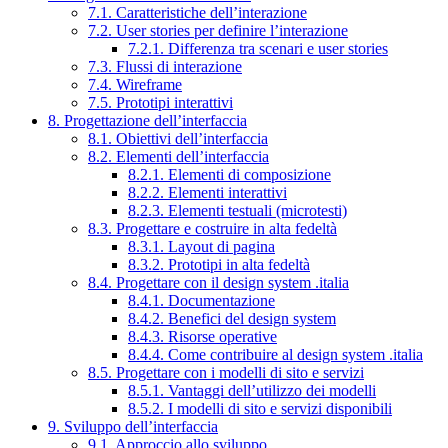
7.1. Caratteristiche dell’interazione
7.2. User stories per definire l’interazione
7.2.1. Differenza tra scenari e user stories
7.3. Flussi di interazione
7.4. Wireframe
7.5. Prototipi interattivi
8. Progettazione dell’interfaccia
8.1. Obiettivi dell’interfaccia
8.2. Elementi dell’interfaccia
8.2.1. Elementi di composizione
8.2.2. Elementi interattivi
8.2.3. Elementi testuali (microtesti)
8.3. Progettare e costruire in alta fedeltà
8.3.1. Layout di pagina
8.3.2. Prototipi in alta fedeltà
8.4. Progettare con il design system .italia
8.4.1. Documentazione
8.4.2. Benefici del design system
8.4.3. Risorse operative
8.4.4. Come contribuire al design system .italia
8.5. Progettare con i modelli di sito e servizi
8.5.1. Vantaggi dell’utilizzo dei modelli
8.5.2. I modelli di sito e servizi disponibili
9. Sviluppo dell’interfaccia
9.1. Approccio allo sviluppo