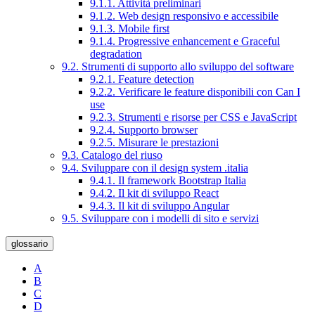
9.1.1. Attività preliminari
9.1.2. Web design responsivo e accessibile
9.1.3. Mobile first
9.1.4. Progressive enhancement e Graceful
degradation
9.2. Strumenti di supporto allo sviluppo del software
9.2.1. Feature detection
9.2.2. Verificare le feature disponibili con Can I
use
9.2.3. Strumenti e risorse per CSS e JavaScript
9.2.4. Supporto browser
9.2.5. Misurare le prestazioni
9.3. Catalogo del riuso
9.4. Sviluppare con il design system .italia
9.4.1. Il framework Bootstrap Italia
9.4.2. Il kit di sviluppo React
9.4.3. Il kit di sviluppo Angular
9.5. Sviluppare con i modelli di sito e servizi
glossario
A
B
C
D