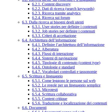
6.2.1. Content discovery
6.2.2. Dati di ricerca (search keywords)
6.2.3. Ricerca tramite analytics
6.2.4. Ricerca sui forum
6.3. Dalla ricerca ai bisogni degli utenti
6.3.1. User stories per definire i contenuti
6.3.2. Job stories per definire i contenuti
6.3.3. Criteri di accettazione
6.4. Architettura dell’informazione
6.4.1. Definire l’architettura dell’informazione
6.4.2. Alberatura
6.4.3. Flussi di interazione
6.4.4. Sistemi di navigazione
6.4.5. Tipologie di contenuto (content type)
6.4.6. Ontologie e standard
6.4.7. Vocabolari controllati e tassonomie
6.5. Scrittura e linguaggio
6.5.1. Come leggono le persone sul web
6.5.2. Le regole per un linguaggio semplice
6.5.3. Microtesti
6.5.4. Scrittura collaborativa
6.5.5. Content critique
6.5.6. Traduzione e localizzazione dei contenuti
6.6. Documenti