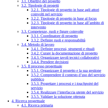
3.1. Obiettivi del progetto
3.2. Tipologie di progetti
3.2.1. Tipologie di progetto in base agli attori
coinvolti nel servizio
3.2.2. Tipologie di progetto in base al focus
3.2.3. Tipologie di progetto in base all’ambito di
intervento
3.3. Competenze, ruoli e figure coinvolte
3.3.1. Coordinatore di progetto
3.3.2. Definire ruoli e responsabilità
3.4. Metodo di lavoro
3.4.1. Definire processi, strumenti e rituali
3.4.2. Curare la documentazione di progetto
3.4.3. Organizzare tavoli tecnici collaborativi
3.4.4. Prendere decisioni
3.5. Il processo progettuale
3.5.1. Organizzare il progetto e la sua gestione
3.5.2. Comprendere il contesto d’uso del servizio
pubblico
3.5.3. Progettare i processi e i
touchpoint
del
servizio
3.5.4. Realizzare l’interfaccia utente del servizio
3.5.5. Validare la soluzione ottenuta
4. Ricerca progettuale
4.1. Ricerca primaria