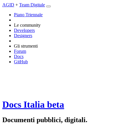
AGID
+
Team Digitale
Piano Triennale
Le community
Developers
Designers
Gli strumenti
Forum
Docs
GitHub
Docs Italia
beta
Documenti pubblici, digitali.