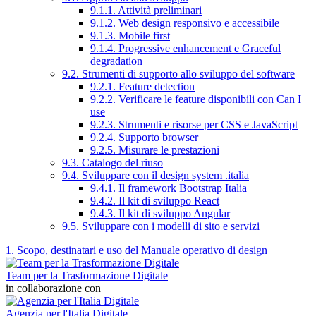
9.1.1. Attività preliminari
9.1.2. Web design responsivo e accessibile
9.1.3. Mobile first
9.1.4. Progressive enhancement e Graceful
degradation
9.2. Strumenti di supporto allo sviluppo del software
9.2.1. Feature detection
9.2.2. Verificare le feature disponibili con Can I
use
9.2.3. Strumenti e risorse per CSS e JavaScript
9.2.4. Supporto browser
9.2.5. Misurare le prestazioni
9.3. Catalogo del riuso
9.4. Sviluppare con il design system .italia
9.4.1. Il framework Bootstrap Italia
9.4.2. Il kit di sviluppo React
9.4.3. Il kit di sviluppo Angular
9.5. Sviluppare con i modelli di sito e servizi
1. Scopo, destinatari e uso del Manuale operativo di design
Team per la Trasformazione Digitale
in collaborazione con
Agenzia per l'Italia Digitale