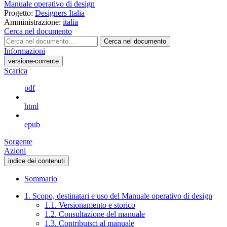
Manuale operativo di design
Progetto:
Designers Italia
Amministrazione:
italia
Cerca nel documento
Cerca nel documento
Informazioni
versione-corrente
Scarica
pdf
html
epub
Sorgente
Azioni
indice dei contenuti
Sommario
1. Scopo, destinatari e uso del Manuale operativo di design
1.1. Versionamento e storico
1.2. Consultazione del manuale
1.3. Contribuisci al manuale