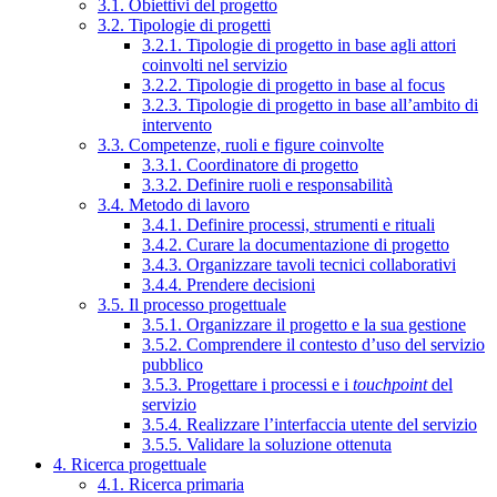
3.1. Obiettivi del progetto
3.2. Tipologie di progetti
3.2.1. Tipologie di progetto in base agli attori
coinvolti nel servizio
3.2.2. Tipologie di progetto in base al focus
3.2.3. Tipologie di progetto in base all’ambito di
intervento
3.3. Competenze, ruoli e figure coinvolte
3.3.1. Coordinatore di progetto
3.3.2. Definire ruoli e responsabilità
3.4. Metodo di lavoro
3.4.1. Definire processi, strumenti e rituali
3.4.2. Curare la documentazione di progetto
3.4.3. Organizzare tavoli tecnici collaborativi
3.4.4. Prendere decisioni
3.5. Il processo progettuale
3.5.1. Organizzare il progetto e la sua gestione
3.5.2. Comprendere il contesto d’uso del servizio
pubblico
3.5.3. Progettare i processi e i
touchpoint
del
servizio
3.5.4. Realizzare l’interfaccia utente del servizio
3.5.5. Validare la soluzione ottenuta
4. Ricerca progettuale
4.1. Ricerca primaria