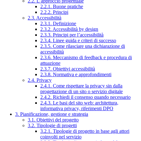
2.2. L’approccio progettuale
2.2.1. Buone pratiche
2.2.2. Principi
2.3. Accessibilità
2.3.1. Definizione
2.3.2. Accessibilità by design
2.3.3. Principi per l’accessibilità
2.3.4. Linee guida e criteri di successo
2.3.5. Come rilasciare una dichiarazione di
accessibilità
2.3.6. Meccanismo di feedback e procedura di
attuazione
2.3.7. Obiettivi accessibilità
2.3.8. Normativa e approfondimenti
2.4. Privacy
2.4.1. Come rispettare la privacy sin dalla
progettazione di un sito o servizio digitale
2.4.2. Richiedi il consenso quando necessario
2.4.3. Le basi del sito web: architettura,
informativa privacy, riferimenti DPO
3. Pianificazione, gestione e strategia
3.1. Obiettivi del progetto
3.2. Tipologie di progetti
3.2.1. Tipologie di progetto in base agli attori
coinvolti nel servizio