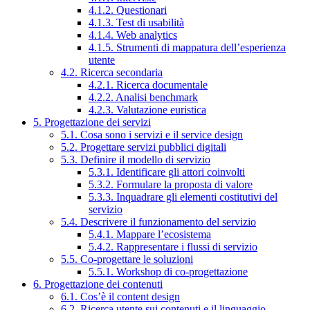
4.1.2. Questionari
4.1.3. Test di usabilità
4.1.4. Web analytics
4.1.5. Strumenti di mappatura dell’esperienza
utente
4.2. Ricerca secondaria
4.2.1. Ricerca documentale
4.2.2. Analisi benchmark
4.2.3. Valutazione euristica
5. Progettazione dei servizi
5.1. Cosa sono i servizi e il service design
5.2. Progettare servizi pubblici digitali
5.3. Definire il modello di servizio
5.3.1. Identificare gli attori coinvolti
5.3.2. Formulare la proposta di valore
5.3.3. Inquadrare gli elementi costitutivi del
servizio
5.4. Descrivere il funzionamento del servizio
5.4.1. Mappare l’ecosistema
5.4.2. Rappresentare i flussi di servizio
5.5. Co-progettare le soluzioni
5.5.1. Workshop di co-progettazione
6. Progettazione dei contenuti
6.1. Cos’è il content design
6.2. Ricerca utente sui contenuti e il linguaggio