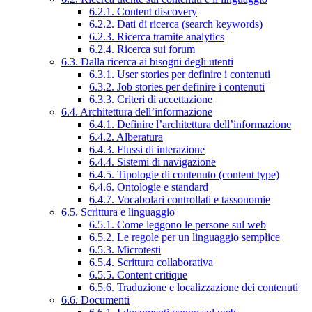
6.2.1. Content discovery
6.2.2. Dati di ricerca (search keywords)
6.2.3. Ricerca tramite analytics
6.2.4. Ricerca sui forum
6.3. Dalla ricerca ai bisogni degli utenti
6.3.1. User stories per definire i contenuti
6.3.2. Job stories per definire i contenuti
6.3.3. Criteri di accettazione
6.4. Architettura dell’informazione
6.4.1. Definire l’architettura dell’informazione
6.4.2. Alberatura
6.4.3. Flussi di interazione
6.4.4. Sistemi di navigazione
6.4.5. Tipologie di contenuto (content type)
6.4.6. Ontologie e standard
6.4.7. Vocabolari controllati e tassonomie
6.5. Scrittura e linguaggio
6.5.1. Come leggono le persone sul web
6.5.2. Le regole per un linguaggio semplice
6.5.3. Microtesti
6.5.4. Scrittura collaborativa
6.5.5. Content critique
6.5.6. Traduzione e localizzazione dei contenuti
6.6. Documenti