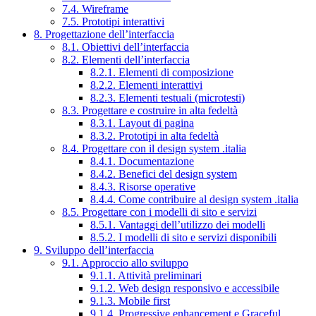
7.4. Wireframe
7.5. Prototipi interattivi
8. Progettazione dell’interfaccia
8.1. Obiettivi dell’interfaccia
8.2. Elementi dell’interfaccia
8.2.1. Elementi di composizione
8.2.2. Elementi interattivi
8.2.3. Elementi testuali (microtesti)
8.3. Progettare e costruire in alta fedeltà
8.3.1. Layout di pagina
8.3.2. Prototipi in alta fedeltà
8.4. Progettare con il design system .italia
8.4.1. Documentazione
8.4.2. Benefici del design system
8.4.3. Risorse operative
8.4.4. Come contribuire al design system .italia
8.5. Progettare con i modelli di sito e servizi
8.5.1. Vantaggi dell’utilizzo dei modelli
8.5.2. I modelli di sito e servizi disponibili
9. Sviluppo dell’interfaccia
9.1. Approccio allo sviluppo
9.1.1. Attività preliminari
9.1.2. Web design responsivo e accessibile
9.1.3. Mobile first
9.1.4. Progressive enhancement e Graceful