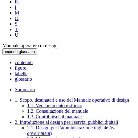
E
I
M
O
S
T
U
Manuale operativo di design
indici e glossario
contenuti
figure
tabelle
glossario
Sommario
1. Scopo, destinatari e uso del Manuale operativo di design
1.1. Versionamento e storico
1.2. Consultazione del manuale
1.3. Contribuisci al manuale
2. Introduzione al design per i servizi pubblici digitali
2.1. Design per l’amministrazione digitale (
e-
government
)