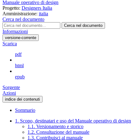
Manuale operativo di design
Progetto:
Designers Italia
Amministrazione:
italia
Cerca nel documento
Cerca nel documento
Informazioni
versione-corrente
Scarica
pdf
html
epub
Sorgente
Azioni
indice dei contenuti
Sommario
1. Scopo, destinatari e uso del Manuale operativo di design
1.1. Versionamento e storico
1.2. Consultazione del manuale
1.3. Contribuisci al manuale