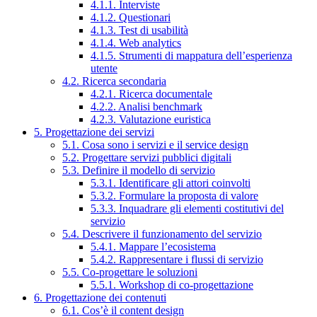
4.1.1. Interviste
4.1.2. Questionari
4.1.3. Test di usabilità
4.1.4. Web analytics
4.1.5. Strumenti di mappatura dell’esperienza
utente
4.2. Ricerca secondaria
4.2.1. Ricerca documentale
4.2.2. Analisi benchmark
4.2.3. Valutazione euristica
5. Progettazione dei servizi
5.1. Cosa sono i servizi e il service design
5.2. Progettare servizi pubblici digitali
5.3. Definire il modello di servizio
5.3.1. Identificare gli attori coinvolti
5.3.2. Formulare la proposta di valore
5.3.3. Inquadrare gli elementi costitutivi del
servizio
5.4. Descrivere il funzionamento del servizio
5.4.1. Mappare l’ecosistema
5.4.2. Rappresentare i flussi di servizio
5.5. Co-progettare le soluzioni
5.5.1. Workshop di co-progettazione
6. Progettazione dei contenuti
6.1. Cos’è il content design