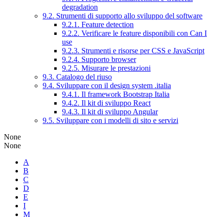
degradation
9.2. Strumenti di supporto allo sviluppo del software
9.2.1. Feature detection
9.2.2. Verificare le feature disponibili con Can I
use
9.2.3. Strumenti e risorse per CSS e JavaScript
9.2.4. Supporto browser
9.2.5. Misurare le prestazioni
9.3. Catalogo del riuso
9.4. Sviluppare con il design system .italia
9.4.1. Il framework Bootstrap Italia
9.4.2. Il kit di sviluppo React
9.4.3. Il kit di sviluppo Angular
9.5. Sviluppare con i modelli di sito e servizi
None
None
A
B
C
D
E
I
M