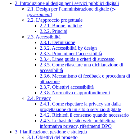
2. Introduzione al design per i servizi pubblici digitali
2.1. Design per l’amministrazione digitale (
e-
government
)
2.2. L’approccio progettuale
2.2.1. Buone pratiche
2.2.2. Principi
2.3. Accessibilità
2.3.1. Definizione
2.3.2. Accessibilità by design
2.3.3. Principi per l’accessibilità
2.3.4. Linee guida e criteri di successo
2.3.5. Come rilasciare una dichiarazione di
accessibilità
2.3.6. Meccanismo di feedback e procedura di
attuazione
2.3.7. Obiettivi accessibilità
2.3.8. Normativa e approfondimenti
2.4. Privacy
2.4.1. Come rispettare la privacy sin dalla
progettazione di un sito o servizio digitale
2.4.2. Richiedi il consenso quando necessario
2.4.3. Le basi del sito web: architettura,
informativa privacy, riferimenti DPO
3. Pianificazione, gestione e strategia
3.1. Obiettivi del progetto