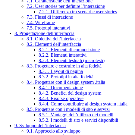
7.1. Caratteristiche dell’interazione
7.2. User stories per definire l’interazione
7.2.1. Differenza tra scenari e user stories
7.3. Flussi di interazione
7.4. Wireframe
7.5. Prototipi interattivi
8. Progettazione dell’interfaccia
8.1. Obiettivi dell’interfaccia
8.2. Elementi dell’interfaccia
8.2.1. Elementi di composizione
8.2.2. Elementi interattivi
8.2.3. Elementi testuali (microtesti)
8.3. Progettare e costruire in alta fedeltà
8.3.1. Layout di pagina
8.3.2. Prototipi in alta fedeltà
8.4. Progettare con il design system .italia
8.4.1. Documentazione
8.4.2. Benefici del design system
8.4.3. Risorse operative
8.4.4. Come contribuire al design system .italia
8.5. Progettare con i modelli di sito e servizi
8.5.1. Vantaggi dell’utilizzo dei modelli
8.5.2. I modelli di sito e servizi disponibili
9. Sviluppo dell’interfaccia
9.1. Approccio allo sviluppo