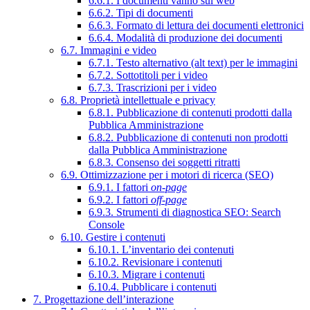
6.6.1. I documenti vanno sul web
6.6.2. Tipi di documenti
6.6.3. Formato di lettura dei documenti elettronici
6.6.4. Modalità di produzione dei documenti
6.7. Immagini e video
6.7.1. Testo alternativo (alt text) per le immagini
6.7.2. Sottotitoli per i video
6.7.3. Trascrizioni per i video
6.8. Proprietà intellettuale e privacy
6.8.1. Pubblicazione di contenuti prodotti dalla
Pubblica Amministrazione
6.8.2. Pubblicazione di contenuti non prodotti
dalla Pubblica Amministrazione
6.8.3. Consenso dei soggetti ritratti
6.9. Ottimizzazione per i motori di ricerca (SEO)
6.9.1. I fattori
on-page
6.9.2. I fattori
off-page
6.9.3. Strumenti di diagnostica SEO: Search
Console
6.10. Gestire i contenuti
6.10.1. L’inventario dei contenuti
6.10.2. Revisionare i contenuti
6.10.3. Migrare i contenuti
6.10.4. Pubblicare i contenuti
7. Progettazione dell’interazione