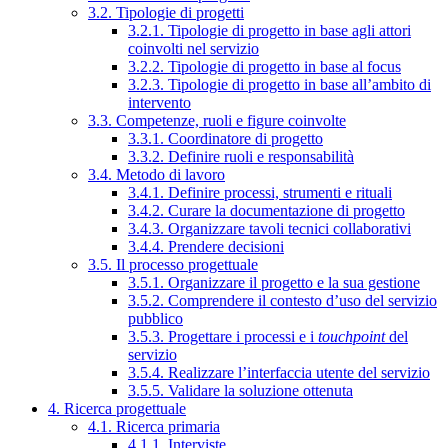
3.2. Tipologie di progetti
3.2.1. Tipologie di progetto in base agli attori
coinvolti nel servizio
3.2.2. Tipologie di progetto in base al focus
3.2.3. Tipologie di progetto in base all’ambito di
intervento
3.3. Competenze, ruoli e figure coinvolte
3.3.1. Coordinatore di progetto
3.3.2. Definire ruoli e responsabilità
3.4. Metodo di lavoro
3.4.1. Definire processi, strumenti e rituali
3.4.2. Curare la documentazione di progetto
3.4.3. Organizzare tavoli tecnici collaborativi
3.4.4. Prendere decisioni
3.5. Il processo progettuale
3.5.1. Organizzare il progetto e la sua gestione
3.5.2. Comprendere il contesto d’uso del servizio
pubblico
3.5.3. Progettare i processi e i
touchpoint
del
servizio
3.5.4. Realizzare l’interfaccia utente del servizio
3.5.5. Validare la soluzione ottenuta
4. Ricerca progettuale
4.1. Ricerca primaria
4.1.1. Interviste