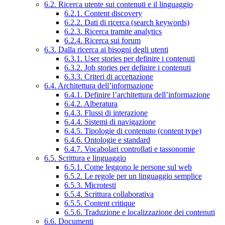
6.2. Ricerca utente sui contenuti e il linguaggio
6.2.1. Content discovery
6.2.2. Dati di ricerca (search keywords)
6.2.3. Ricerca tramite analytics
6.2.4. Ricerca sui forum
6.3. Dalla ricerca ai bisogni degli utenti
6.3.1. User stories per definire i contenuti
6.3.2. Job stories per definire i contenuti
6.3.3. Criteri di accettazione
6.4. Architettura dell’informazione
6.4.1. Definire l’architettura dell’informazione
6.4.2. Alberatura
6.4.3. Flussi di interazione
6.4.4. Sistemi di navigazione
6.4.5. Tipologie di contenuto (content type)
6.4.6. Ontologie e standard
6.4.7. Vocabolari controllati e tassonomie
6.5. Scrittura e linguaggio
6.5.1. Come leggono le persone sul web
6.5.2. Le regole per un linguaggio semplice
6.5.3. Microtesti
6.5.4. Scrittura collaborativa
6.5.5. Content critique
6.5.6. Traduzione e localizzazione dei contenuti
6.6. Documenti