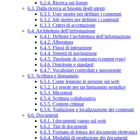
6.2.4. Ricerca sui forum
6.3. Dalla ricerca ai bisogni degli utenti
6.3.1. User stories per definire i contenuti
6.3.2. Job stories per definire i contenuti
6.3.3. Criteri di accettazione
6.4. Architettura dell’informazione
6.4.1. Definire l’architettura dell’informazione
6.4.2. Alberatura
6.4.3. Flussi di interazione
6.4.4. Sistemi di navigazione
6.4.5. Tipologie di contenuto (content type)
6.4.6. Ontologie e standard
6.4.7. Vocabolari controllati e tassonomie
6.5. Scrittura e linguaggio
6.5.1. Come leggono le persone sul web
6.5.2. Le regole per un linguaggio semplice
6.5.3. Microtesti
6.5.4. Scrittura collaborativa
6.5.5. Content critique
6.5.6. Traduzione e localizzazione dei contenuti
6.6. Documenti
6.6.1. I documenti vanno sul web
6.6.2. Tipi di documenti
6.6.3. Formato di lettura dei documenti elettronici
6.6.4. Modalità di produzione dei documenti