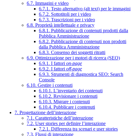
6.7. Immagini e video
6.7.1. Testo alternativo (alt text) per le immagini
6.7.2. Sottotitoli per i video
6.7.3. Trascrizioni per i video
6.8. Proprietà intellettuale e privacy
6.8.1. Pubblicazione di contenuti prodotti dalla
Pubblica Amministrazione
6.8.2. Pubblicazione di contenuti non prodotti
dalla Pubblica Amministrazione
6.8.3. Consenso dei soggetti ritratti
6.9. Ottimizzazione per i motori di ricerca (SEO)
6.9.1. I fattori
on-page
6.9.2. I fattori
off-page
6.9.3. Strumenti di diagnostica SEO: Search
Console
6.10. Gestire i contenuti
6.10.1. L’inventario dei contenuti
6.10.2. Revisionare i contenuti
6.10.3. Migrare i contenuti
6.10.4. Pubblicare i contenuti
7. Progettazione dell’interazione
7.1. Caratteristiche dell’interazione
7.2. User stories per definire l’interazione
7.2.1. Differenza tra scenari e user stories
7.3. Flussi di interazione