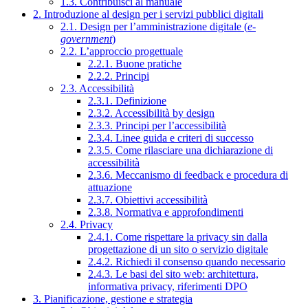
1.3. Contribuisci al manuale
2. Introduzione al design per i servizi pubblici digitali
2.1. Design per l’amministrazione digitale (
e-
government
)
2.2. L’approccio progettuale
2.2.1. Buone pratiche
2.2.2. Principi
2.3. Accessibilità
2.3.1. Definizione
2.3.2. Accessibilità by design
2.3.3. Principi per l’accessibilità
2.3.4. Linee guida e criteri di successo
2.3.5. Come rilasciare una dichiarazione di
accessibilità
2.3.6. Meccanismo di feedback e procedura di
attuazione
2.3.7. Obiettivi accessibilità
2.3.8. Normativa e approfondimenti
2.4. Privacy
2.4.1. Come rispettare la privacy sin dalla
progettazione di un sito o servizio digitale
2.4.2. Richiedi il consenso quando necessario
2.4.3. Le basi del sito web: architettura,
informativa privacy, riferimenti DPO
3. Pianificazione, gestione e strategia