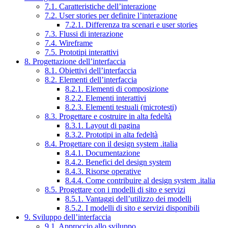
7.1. Caratteristiche dell’interazione
7.2. User stories per definire l’interazione
7.2.1. Differenza tra scenari e user stories
7.3. Flussi di interazione
7.4. Wireframe
7.5. Prototipi interattivi
8. Progettazione dell’interfaccia
8.1. Obiettivi dell’interfaccia
8.2. Elementi dell’interfaccia
8.2.1. Elementi di composizione
8.2.2. Elementi interattivi
8.2.3. Elementi testuali (microtesti)
8.3. Progettare e costruire in alta fedeltà
8.3.1. Layout di pagina
8.3.2. Prototipi in alta fedeltà
8.4. Progettare con il design system .italia
8.4.1. Documentazione
8.4.2. Benefici del design system
8.4.3. Risorse operative
8.4.4. Come contribuire al design system .italia
8.5. Progettare con i modelli di sito e servizi
8.5.1. Vantaggi dell’utilizzo dei modelli
8.5.2. I modelli di sito e servizi disponibili
9. Sviluppo dell’interfaccia
9.1. Approccio allo sviluppo