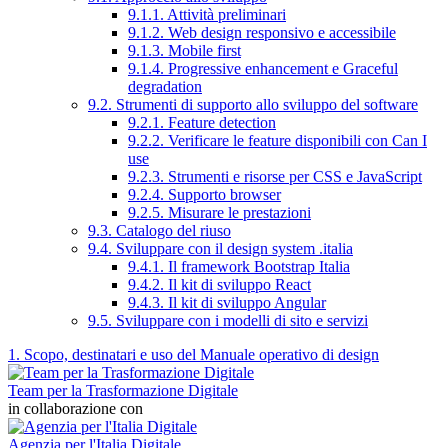
9.1.1. Attività preliminari
9.1.2. Web design responsivo e accessibile
9.1.3. Mobile first
9.1.4. Progressive enhancement e Graceful
degradation
9.2. Strumenti di supporto allo sviluppo del software
9.2.1. Feature detection
9.2.2. Verificare le feature disponibili con Can I
use
9.2.3. Strumenti e risorse per CSS e JavaScript
9.2.4. Supporto browser
9.2.5. Misurare le prestazioni
9.3. Catalogo del riuso
9.4. Sviluppare con il design system .italia
9.4.1. Il framework Bootstrap Italia
9.4.2. Il kit di sviluppo React
9.4.3. Il kit di sviluppo Angular
9.5. Sviluppare con i modelli di sito e servizi
1. Scopo, destinatari e uso del Manuale operativo di design
Team per la Trasformazione Digitale
in collaborazione con
Agenzia per l'Italia Digitale