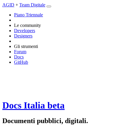
AGID
+
Team Digitale
Piano Triennale
Le community
Developers
Designers
Gli strumenti
Forum
Docs
GitHub
Docs Italia
beta
Documenti pubblici, digitali.