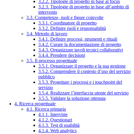
3.2.2. Tipologie di progetto in base al focus
3.2.3. Tipologie di progetto in base all’ambito di
intervento
3.3. Competenze, ruoli e figure coinvolte
3.3.1. Coordinatore di progetto
3.3.2. Definire ruoli e responsabilità
3.4. Metodo di lavoro
3.4.1. Definire processi, strumenti e rituali
3.4.2. Curare la documentazione di progetto
3.4.3. Organizzare tavoli tecnici collaborativi
3.4.4. Prendere decisioni
3.5. Il processo progettuale
3.5.1. Organizzare il progetto e la sua gestione
3.5.2. Comprendere il contesto d’uso del servizio
pubblico
3.5.3. Progettare i processi e i
touchpoint
del
servizio
3.5.4. Realizzare l’interfaccia utente del servizio
3.5.5. Validare la soluzione ottenuta
4. Ricerca progettuale
4.1. Ricerca primaria
4.1.1. Interviste
4.1.2. Questionari
4.1.3. Test di usabilità
4.1.4. Web analytics