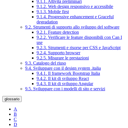
9.1.1. Attività preliminari
9.1.2. Web design responsivo e accessibile
9.1.3. Mobile first
9.1.4. Progressive enhancement e Graceful
degradation
9.2. Strumenti di supporto allo sviluppo del software
9.2.1. Feature detection
9.2.2. Verificare le feature disponibili con Can I
use
9.2.3. Strumenti e risorse per CSS e JavaScript
9.2.4. Supporto browser
9.2.5. Misurare le prestazioni
9.3. Catalogo del riuso
9.4. Sviluppare con il design system .italia
9.4.1. Il framework Bootstrap Italia
9.4.2. Il kit di sviluppo React
9.4.3. Il kit di sviluppo Angular
9.5. Sviluppare con i modelli di sito e servizi
glossario
A
B
C
D