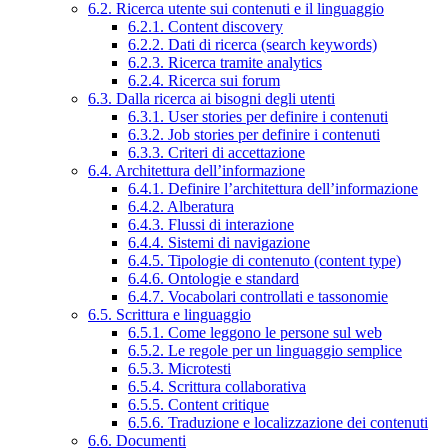
6.2. Ricerca utente sui contenuti e il linguaggio
6.2.1. Content discovery
6.2.2. Dati di ricerca (search keywords)
6.2.3. Ricerca tramite analytics
6.2.4. Ricerca sui forum
6.3. Dalla ricerca ai bisogni degli utenti
6.3.1. User stories per definire i contenuti
6.3.2. Job stories per definire i contenuti
6.3.3. Criteri di accettazione
6.4. Architettura dell’informazione
6.4.1. Definire l’architettura dell’informazione
6.4.2. Alberatura
6.4.3. Flussi di interazione
6.4.4. Sistemi di navigazione
6.4.5. Tipologie di contenuto (content type)
6.4.6. Ontologie e standard
6.4.7. Vocabolari controllati e tassonomie
6.5. Scrittura e linguaggio
6.5.1. Come leggono le persone sul web
6.5.2. Le regole per un linguaggio semplice
6.5.3. Microtesti
6.5.4. Scrittura collaborativa
6.5.5. Content critique
6.5.6. Traduzione e localizzazione dei contenuti
6.6. Documenti