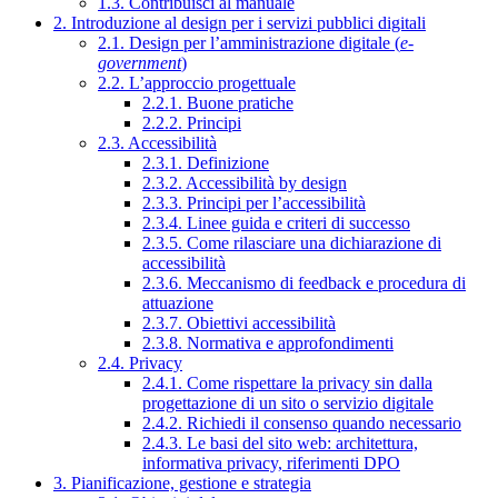
1.3. Contribuisci al manuale
2. Introduzione al design per i servizi pubblici digitali
2.1. Design per l’amministrazione digitale (
e-
government
)
2.2. L’approccio progettuale
2.2.1. Buone pratiche
2.2.2. Principi
2.3. Accessibilità
2.3.1. Definizione
2.3.2. Accessibilità by design
2.3.3. Principi per l’accessibilità
2.3.4. Linee guida e criteri di successo
2.3.5. Come rilasciare una dichiarazione di
accessibilità
2.3.6. Meccanismo di feedback e procedura di
attuazione
2.3.7. Obiettivi accessibilità
2.3.8. Normativa e approfondimenti
2.4. Privacy
2.4.1. Come rispettare la privacy sin dalla
progettazione di un sito o servizio digitale
2.4.2. Richiedi il consenso quando necessario
2.4.3. Le basi del sito web: architettura,
informativa privacy, riferimenti DPO
3. Pianificazione, gestione e strategia