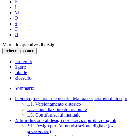
E
I
M
O
S
T
U
Manuale operativo di design
indici e glossario
contenuti
figure
tabelle
glossario
Sommario
1. Scopo, destinatari e uso del Manuale operativo di design
1.1. Versionamento e storico
1.2. Consultazione del manuale
1.3. Contribuisci al manuale
2. Introduzione al design per i servizi pubblici digitali
2.1. Design per l’amministrazione digitale (
e-
government
)