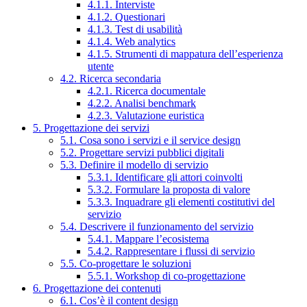
4.1.1. Interviste
4.1.2. Questionari
4.1.3. Test di usabilità
4.1.4. Web analytics
4.1.5. Strumenti di mappatura dell’esperienza
utente
4.2. Ricerca secondaria
4.2.1. Ricerca documentale
4.2.2. Analisi benchmark
4.2.3. Valutazione euristica
5. Progettazione dei servizi
5.1. Cosa sono i servizi e il service design
5.2. Progettare servizi pubblici digitali
5.3. Definire il modello di servizio
5.3.1. Identificare gli attori coinvolti
5.3.2. Formulare la proposta di valore
5.3.3. Inquadrare gli elementi costitutivi del
servizio
5.4. Descrivere il funzionamento del servizio
5.4.1. Mappare l’ecosistema
5.4.2. Rappresentare i flussi di servizio
5.5. Co-progettare le soluzioni
5.5.1. Workshop di co-progettazione
6. Progettazione dei contenuti
6.1. Cos’è il content design