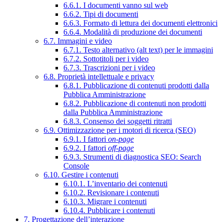
6.6.1. I documenti vanno sul web
6.6.2. Tipi di documenti
6.6.3. Formato di lettura dei documenti elettronici
6.6.4. Modalità di produzione dei documenti
6.7. Immagini e video
6.7.1. Testo alternativo (alt text) per le immagini
6.7.2. Sottotitoli per i video
6.7.3. Trascrizioni per i video
6.8. Proprietà intellettuale e privacy
6.8.1. Pubblicazione di contenuti prodotti dalla
Pubblica Amministrazione
6.8.2. Pubblicazione di contenuti non prodotti
dalla Pubblica Amministrazione
6.8.3. Consenso dei soggetti ritratti
6.9. Ottimizzazione per i motori di ricerca (SEO)
6.9.1. I fattori
on-page
6.9.2. I fattori
off-page
6.9.3. Strumenti di diagnostica SEO: Search
Console
6.10. Gestire i contenuti
6.10.1. L’inventario dei contenuti
6.10.2. Revisionare i contenuti
6.10.3. Migrare i contenuti
6.10.4. Pubblicare i contenuti
7. Progettazione dell’interazione