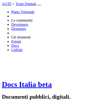
AGID
+
Team Digitale
Piano Triennale
Le community
Developers
Designers
Gli strumenti
Forum
Docs
GitHub
Docs Italia
beta
Documenti pubblici, digitali.