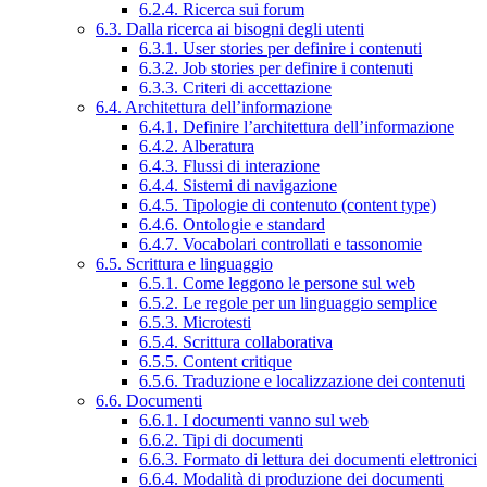
6.2.4. Ricerca sui forum
6.3. Dalla ricerca ai bisogni degli utenti
6.3.1. User stories per definire i contenuti
6.3.2. Job stories per definire i contenuti
6.3.3. Criteri di accettazione
6.4. Architettura dell’informazione
6.4.1. Definire l’architettura dell’informazione
6.4.2. Alberatura
6.4.3. Flussi di interazione
6.4.4. Sistemi di navigazione
6.4.5. Tipologie di contenuto (content type)
6.4.6. Ontologie e standard
6.4.7. Vocabolari controllati e tassonomie
6.5. Scrittura e linguaggio
6.5.1. Come leggono le persone sul web
6.5.2. Le regole per un linguaggio semplice
6.5.3. Microtesti
6.5.4. Scrittura collaborativa
6.5.5. Content critique
6.5.6. Traduzione e localizzazione dei contenuti
6.6. Documenti
6.6.1. I documenti vanno sul web
6.6.2. Tipi di documenti
6.6.3. Formato di lettura dei documenti elettronici
6.6.4. Modalità di produzione dei documenti