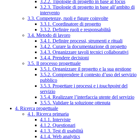
3.2.2. Tipologie di progetto in base al focus
3.2.3. Tipologie di progetto in base all’ambito di
intervento
3.3. Competenze, ruoli e figure coinvolte
3.3.1. Coordinatore di progetto
3.3.2. Definire ruoli e responsabilità
3.4. Metodo di lavoro
3.4.1. Definire processi, strumenti e rituali
3.4.2. Curare la documentazione di progetto
3.4.3. Organizzare tavoli tecnici collaborativi
3.4.4. Prendere decisioni
3.5. Il processo progettuale
3.5.1. Organizzare il progetto e la sua gestione
3.5.2. Comprendere il contesto d’uso del servizio
pubblico
3.5.3. Progettare i processi e i
touchpoint
del
servizio
3.5.4. Realizzare l’interfaccia utente del servizio
3.5.5. Validare la soluzione ottenuta
4. Ricerca progettuale
4.1. Ricerca primaria
4.1.1. Interviste
4.1.2. Questionari
4.1.3. Test di usabilità
4.1.4. Web analytics