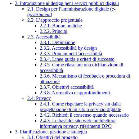
2. Introduzione al design per i servizi pubblici digitali
2.1. Design per l’amministrazione digitale (
e-
government
)
2.2. L’approccio progettuale
2.2.1. Buone pratiche
2.2.2. Principi
2.3. Accessibilità
2.3.1. Definizione
2.3.2. Accessibilità by design
2.3.3. Principi per l’accessibilità
2.3.4. Linee guida e criteri di successo
2.3.5. Come rilasciare una dichiarazione di
accessibilità
2.3.6. Meccanismo di feedback e procedura di
attuazione
2.3.7. Obiettivi accessibilità
2.3.8. Normativa e approfondimenti
2.4. Privacy
2.4.1. Come rispettare la privacy sin dalla
progettazione di un sito o servizio digitale
2.4.2. Richiedi il consenso quando necessario
2.4.3. Le basi del sito web: architettura,
informativa privacy, riferimenti DPO
3. Pianificazione, gestione e strategia
3.1. Obiettivi del progetto