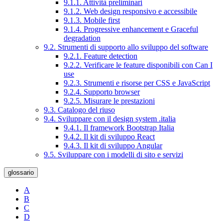
9.1.1. Attività preliminari
9.1.2. Web design responsivo e accessibile
9.1.3. Mobile first
9.1.4. Progressive enhancement e Graceful
degradation
9.2. Strumenti di supporto allo sviluppo del software
9.2.1. Feature detection
9.2.2. Verificare le feature disponibili con Can I
use
9.2.3. Strumenti e risorse per CSS e JavaScript
9.2.4. Supporto browser
9.2.5. Misurare le prestazioni
9.3. Catalogo del riuso
9.4. Sviluppare con il design system .italia
9.4.1. Il framework Bootstrap Italia
9.4.2. Il kit di sviluppo React
9.4.3. Il kit di sviluppo Angular
9.5. Sviluppare con i modelli di sito e servizi
glossario
A
B
C
D