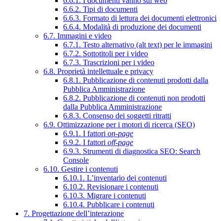
6.6.1. I documenti vanno sul web
6.6.2. Tipi di documenti
6.6.3. Formato di lettura dei documenti elettronici
6.6.4. Modalità di produzione dei documenti
6.7. Immagini e video
6.7.1. Testo alternativo (alt text) per le immagini
6.7.2. Sottotitoli per i video
6.7.3. Trascrizioni per i video
6.8. Proprietà intellettuale e privacy
6.8.1. Pubblicazione di contenuti prodotti dalla
Pubblica Amministrazione
6.8.2. Pubblicazione di contenuti non prodotti
dalla Pubblica Amministrazione
6.8.3. Consenso dei soggetti ritratti
6.9. Ottimizzazione per i motori di ricerca (SEO)
6.9.1. I fattori
on-page
6.9.2. I fattori
off-page
6.9.3. Strumenti di diagnostica SEO: Search
Console
6.10. Gestire i contenuti
6.10.1. L’inventario dei contenuti
6.10.2. Revisionare i contenuti
6.10.3. Migrare i contenuti
6.10.4. Pubblicare i contenuti
7. Progettazione dell’interazione