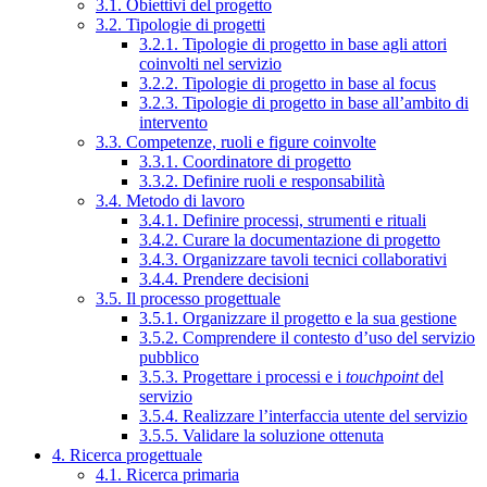
3.1. Obiettivi del progetto
3.2. Tipologie di progetti
3.2.1. Tipologie di progetto in base agli attori
coinvolti nel servizio
3.2.2. Tipologie di progetto in base al focus
3.2.3. Tipologie di progetto in base all’ambito di
intervento
3.3. Competenze, ruoli e figure coinvolte
3.3.1. Coordinatore di progetto
3.3.2. Definire ruoli e responsabilità
3.4. Metodo di lavoro
3.4.1. Definire processi, strumenti e rituali
3.4.2. Curare la documentazione di progetto
3.4.3. Organizzare tavoli tecnici collaborativi
3.4.4. Prendere decisioni
3.5. Il processo progettuale
3.5.1. Organizzare il progetto e la sua gestione
3.5.2. Comprendere il contesto d’uso del servizio
pubblico
3.5.3. Progettare i processi e i
touchpoint
del
servizio
3.5.4. Realizzare l’interfaccia utente del servizio
3.5.5. Validare la soluzione ottenuta
4. Ricerca progettuale
4.1. Ricerca primaria