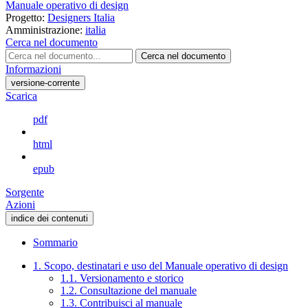
Manuale operativo di design
Progetto:
Designers Italia
Amministrazione:
italia
Cerca nel documento
Cerca nel documento
Informazioni
versione-corrente
Scarica
pdf
html
epub
Sorgente
Azioni
indice dei contenuti
Sommario
1. Scopo, destinatari e uso del Manuale operativo di design
1.1. Versionamento e storico
1.2. Consultazione del manuale
1.3. Contribuisci al manuale