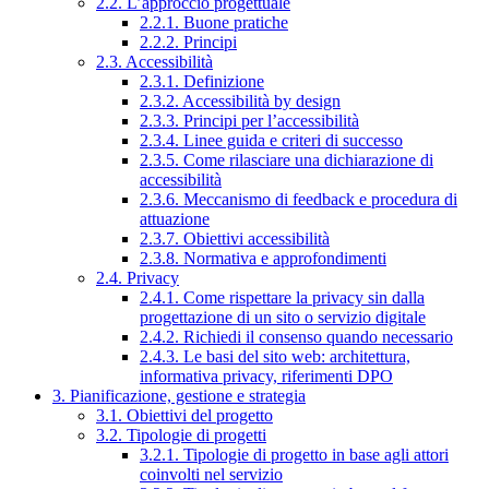
2.2. L’approccio progettuale
2.2.1. Buone pratiche
2.2.2. Principi
2.3. Accessibilità
2.3.1. Definizione
2.3.2. Accessibilità by design
2.3.3. Principi per l’accessibilità
2.3.4. Linee guida e criteri di successo
2.3.5. Come rilasciare una dichiarazione di
accessibilità
2.3.6. Meccanismo di feedback e procedura di
attuazione
2.3.7. Obiettivi accessibilità
2.3.8. Normativa e approfondimenti
2.4. Privacy
2.4.1. Come rispettare la privacy sin dalla
progettazione di un sito o servizio digitale
2.4.2. Richiedi il consenso quando necessario
2.4.3. Le basi del sito web: architettura,
informativa privacy, riferimenti DPO
3. Pianificazione, gestione e strategia
3.1. Obiettivi del progetto
3.2. Tipologie di progetti
3.2.1. Tipologie di progetto in base agli attori
coinvolti nel servizio