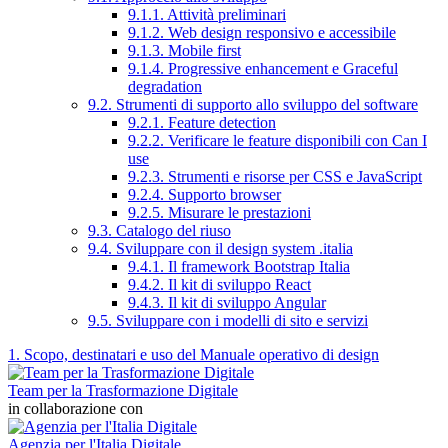
9.1.1. Attività preliminari
9.1.2. Web design responsivo e accessibile
9.1.3. Mobile first
9.1.4. Progressive enhancement e Graceful
degradation
9.2. Strumenti di supporto allo sviluppo del software
9.2.1. Feature detection
9.2.2. Verificare le feature disponibili con Can I
use
9.2.3. Strumenti e risorse per CSS e JavaScript
9.2.4. Supporto browser
9.2.5. Misurare le prestazioni
9.3. Catalogo del riuso
9.4. Sviluppare con il design system .italia
9.4.1. Il framework Bootstrap Italia
9.4.2. Il kit di sviluppo React
9.4.3. Il kit di sviluppo Angular
9.5. Sviluppare con i modelli di sito e servizi
1. Scopo, destinatari e uso del Manuale operativo di design
Team per la Trasformazione Digitale
in collaborazione con
Agenzia per l'Italia Digitale