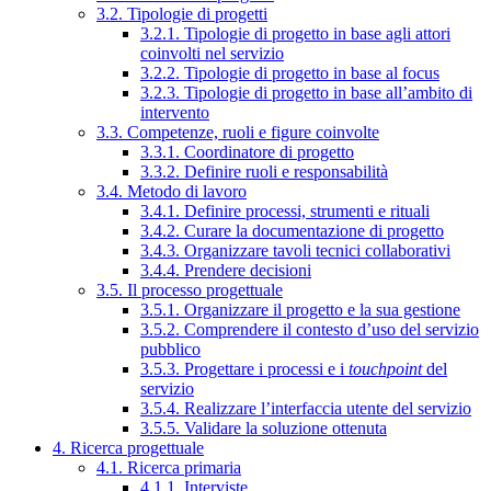
3.2. Tipologie di progetti
3.2.1. Tipologie di progetto in base agli attori
coinvolti nel servizio
3.2.2. Tipologie di progetto in base al focus
3.2.3. Tipologie di progetto in base all’ambito di
intervento
3.3. Competenze, ruoli e figure coinvolte
3.3.1. Coordinatore di progetto
3.3.2. Definire ruoli e responsabilità
3.4. Metodo di lavoro
3.4.1. Definire processi, strumenti e rituali
3.4.2. Curare la documentazione di progetto
3.4.3. Organizzare tavoli tecnici collaborativi
3.4.4. Prendere decisioni
3.5. Il processo progettuale
3.5.1. Organizzare il progetto e la sua gestione
3.5.2. Comprendere il contesto d’uso del servizio
pubblico
3.5.3. Progettare i processi e i
touchpoint
del
servizio
3.5.4. Realizzare l’interfaccia utente del servizio
3.5.5. Validare la soluzione ottenuta
4. Ricerca progettuale
4.1. Ricerca primaria
4.1.1. Interviste