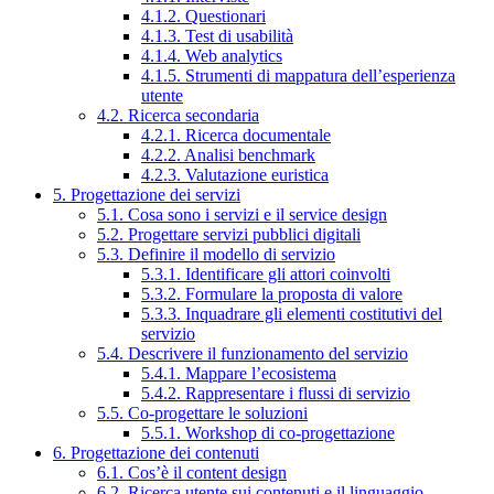
4.1.2. Questionari
4.1.3. Test di usabilità
4.1.4. Web analytics
4.1.5. Strumenti di mappatura dell’esperienza
utente
4.2. Ricerca secondaria
4.2.1. Ricerca documentale
4.2.2. Analisi benchmark
4.2.3. Valutazione euristica
5. Progettazione dei servizi
5.1. Cosa sono i servizi e il service design
5.2. Progettare servizi pubblici digitali
5.3. Definire il modello di servizio
5.3.1. Identificare gli attori coinvolti
5.3.2. Formulare la proposta di valore
5.3.3. Inquadrare gli elementi costitutivi del
servizio
5.4. Descrivere il funzionamento del servizio
5.4.1. Mappare l’ecosistema
5.4.2. Rappresentare i flussi di servizio
5.5. Co-progettare le soluzioni
5.5.1. Workshop di co-progettazione
6. Progettazione dei contenuti
6.1. Cos’è il content design
6.2. Ricerca utente sui contenuti e il linguaggio