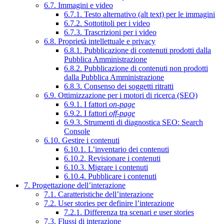
6.7. Immagini e video
6.7.1. Testo alternativo (alt text) per le immagini
6.7.2. Sottotitoli per i video
6.7.3. Trascrizioni per i video
6.8. Proprietà intellettuale e privacy
6.8.1. Pubblicazione di contenuti prodotti dalla
Pubblica Amministrazione
6.8.2. Pubblicazione di contenuti non prodotti
dalla Pubblica Amministrazione
6.8.3. Consenso dei soggetti ritratti
6.9. Ottimizzazione per i motori di ricerca (SEO)
6.9.1. I fattori
on-page
6.9.2. I fattori
off-page
6.9.3. Strumenti di diagnostica SEO: Search
Console
6.10. Gestire i contenuti
6.10.1. L’inventario dei contenuti
6.10.2. Revisionare i contenuti
6.10.3. Migrare i contenuti
6.10.4. Pubblicare i contenuti
7. Progettazione dell’interazione
7.1. Caratteristiche dell’interazione
7.2. User stories per definire l’interazione
7.2.1. Differenza tra scenari e user stories
7.3. Flussi di interazione