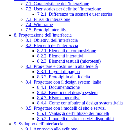
7.1. Caratteristiche dell’interazione
7.2. User stories per definire l’interazione
7.2.1. Differenza tra scenari e user stories
7.3. Flussi di interazione
7.4. Wireframe
7.5. Prototipi interattivi
8. Progettazione dell’interfaccia
8.1. Obiettivi dell’interfaccia
8.2. Elementi dell’interfaccia
8.2.1. Elementi di composizione
8.2.2. Elementi interattivi
8.2.3. Elementi testuali (microtesti)
8.3. Progettare e costruire in alta fedeltà
8.3.1. Layout di pagina
8.3.2. Prototipi in alta fedeltà
8.4. Progettare con il design system .italia
8.4.1. Documentazione
8.4.2. Benefici del design system
8.4.3. Risorse operative
8.4.4. Come contribuire al design system .italia
8.5. Progettare con i modelli di sito e servizi
8.5.1. Vantaggi dell’utilizzo dei modelli
8.5.2. I modelli di sito e servizi disponibili
9. Sviluppo dell’interfaccia
9.1. Approccio allo sviluppo