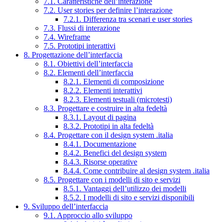
7.1. Caratteristiche dell’interazione
7.2. User stories per definire l’interazione
7.2.1. Differenza tra scenari e user stories
7.3. Flussi di interazione
7.4. Wireframe
7.5. Prototipi interattivi
8. Progettazione dell’interfaccia
8.1. Obiettivi dell’interfaccia
8.2. Elementi dell’interfaccia
8.2.1. Elementi di composizione
8.2.2. Elementi interattivi
8.2.3. Elementi testuali (microtesti)
8.3. Progettare e costruire in alta fedeltà
8.3.1. Layout di pagina
8.3.2. Prototipi in alta fedeltà
8.4. Progettare con il design system .italia
8.4.1. Documentazione
8.4.2. Benefici del design system
8.4.3. Risorse operative
8.4.4. Come contribuire al design system .italia
8.5. Progettare con i modelli di sito e servizi
8.5.1. Vantaggi dell’utilizzo dei modelli
8.5.2. I modelli di sito e servizi disponibili
9. Sviluppo dell’interfaccia
9.1. Approccio allo sviluppo