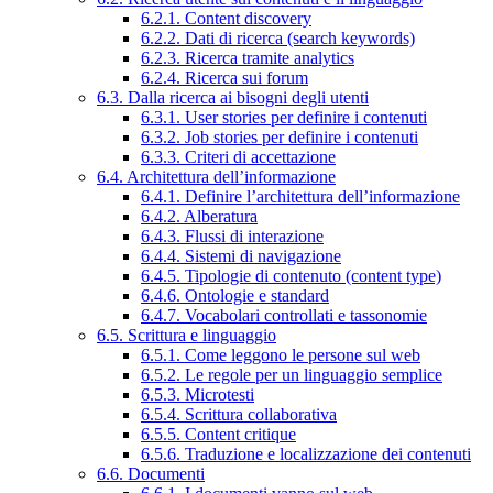
6.2.1. Content discovery
6.2.2. Dati di ricerca (search keywords)
6.2.3. Ricerca tramite analytics
6.2.4. Ricerca sui forum
6.3. Dalla ricerca ai bisogni degli utenti
6.3.1. User stories per definire i contenuti
6.3.2. Job stories per definire i contenuti
6.3.3. Criteri di accettazione
6.4. Architettura dell’informazione
6.4.1. Definire l’architettura dell’informazione
6.4.2. Alberatura
6.4.3. Flussi di interazione
6.4.4. Sistemi di navigazione
6.4.5. Tipologie di contenuto (content type)
6.4.6. Ontologie e standard
6.4.7. Vocabolari controllati e tassonomie
6.5. Scrittura e linguaggio
6.5.1. Come leggono le persone sul web
6.5.2. Le regole per un linguaggio semplice
6.5.3. Microtesti
6.5.4. Scrittura collaborativa
6.5.5. Content critique
6.5.6. Traduzione e localizzazione dei contenuti
6.6. Documenti