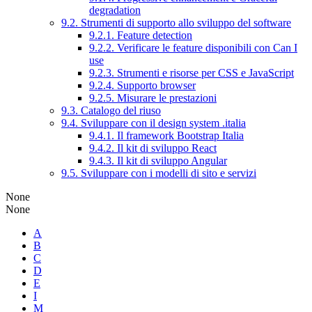
degradation
9.2. Strumenti di supporto allo sviluppo del software
9.2.1. Feature detection
9.2.2. Verificare le feature disponibili con Can I
use
9.2.3. Strumenti e risorse per CSS e JavaScript
9.2.4. Supporto browser
9.2.5. Misurare le prestazioni
9.3. Catalogo del riuso
9.4. Sviluppare con il design system .italia
9.4.1. Il framework Bootstrap Italia
9.4.2. Il kit di sviluppo React
9.4.3. Il kit di sviluppo Angular
9.5. Sviluppare con i modelli di sito e servizi
None
None
A
B
C
D
E
I
M