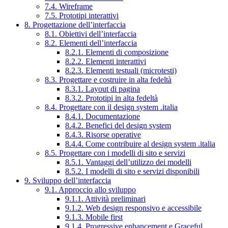
7.4. Wireframe
7.5. Prototipi interattivi
8. Progettazione dell’interfaccia
8.1. Obiettivi dell’interfaccia
8.2. Elementi dell’interfaccia
8.2.1. Elementi di composizione
8.2.2. Elementi interattivi
8.2.3. Elementi testuali (microtesti)
8.3. Progettare e costruire in alta fedeltà
8.3.1. Layout di pagina
8.3.2. Prototipi in alta fedeltà
8.4. Progettare con il design system .italia
8.4.1. Documentazione
8.4.2. Benefici del design system
8.4.3. Risorse operative
8.4.4. Come contribuire al design system .italia
8.5. Progettare con i modelli di sito e servizi
8.5.1. Vantaggi dell’utilizzo dei modelli
8.5.2. I modelli di sito e servizi disponibili
9. Sviluppo dell’interfaccia
9.1. Approccio allo sviluppo
9.1.1. Attività preliminari
9.1.2. Web design responsivo e accessibile
9.1.3. Mobile first
9.1.4. Progressive enhancement e Graceful