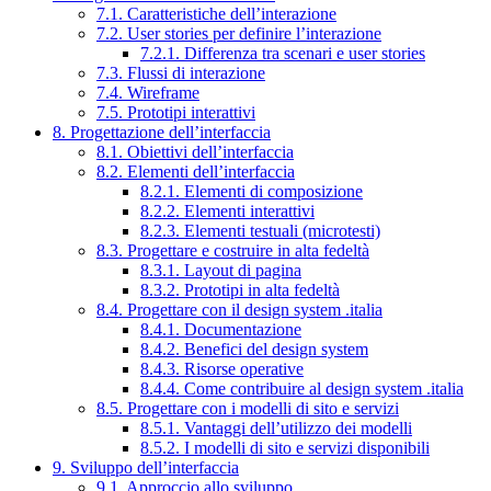
7.1. Caratteristiche dell’interazione
7.2. User stories per definire l’interazione
7.2.1. Differenza tra scenari e user stories
7.3. Flussi di interazione
7.4. Wireframe
7.5. Prototipi interattivi
8. Progettazione dell’interfaccia
8.1. Obiettivi dell’interfaccia
8.2. Elementi dell’interfaccia
8.2.1. Elementi di composizione
8.2.2. Elementi interattivi
8.2.3. Elementi testuali (microtesti)
8.3. Progettare e costruire in alta fedeltà
8.3.1. Layout di pagina
8.3.2. Prototipi in alta fedeltà
8.4. Progettare con il design system .italia
8.4.1. Documentazione
8.4.2. Benefici del design system
8.4.3. Risorse operative
8.4.4. Come contribuire al design system .italia
8.5. Progettare con i modelli di sito e servizi
8.5.1. Vantaggi dell’utilizzo dei modelli
8.5.2. I modelli di sito e servizi disponibili
9. Sviluppo dell’interfaccia
9.1. Approccio allo sviluppo