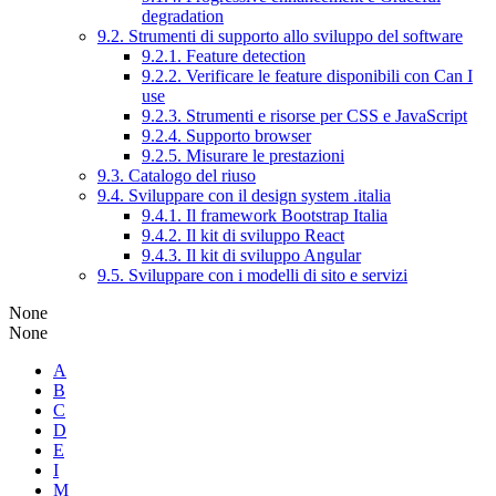
degradation
9.2. Strumenti di supporto allo sviluppo del software
9.2.1. Feature detection
9.2.2. Verificare le feature disponibili con Can I
use
9.2.3. Strumenti e risorse per CSS e JavaScript
9.2.4. Supporto browser
9.2.5. Misurare le prestazioni
9.3. Catalogo del riuso
9.4. Sviluppare con il design system .italia
9.4.1. Il framework Bootstrap Italia
9.4.2. Il kit di sviluppo React
9.4.3. Il kit di sviluppo Angular
9.5. Sviluppare con i modelli di sito e servizi
None
None
A
B
C
D
E
I
M