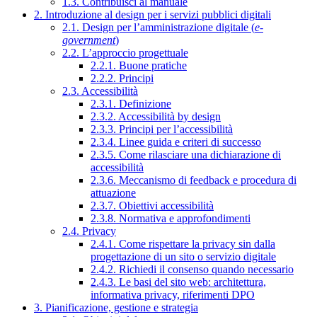
1.3. Contribuisci al manuale
2. Introduzione al design per i servizi pubblici digitali
2.1. Design per l’amministrazione digitale (
e-
government
)
2.2. L’approccio progettuale
2.2.1. Buone pratiche
2.2.2. Principi
2.3. Accessibilità
2.3.1. Definizione
2.3.2. Accessibilità by design
2.3.3. Principi per l’accessibilità
2.3.4. Linee guida e criteri di successo
2.3.5. Come rilasciare una dichiarazione di
accessibilità
2.3.6. Meccanismo di feedback e procedura di
attuazione
2.3.7. Obiettivi accessibilità
2.3.8. Normativa e approfondimenti
2.4. Privacy
2.4.1. Come rispettare la privacy sin dalla
progettazione di un sito o servizio digitale
2.4.2. Richiedi il consenso quando necessario
2.4.3. Le basi del sito web: architettura,
informativa privacy, riferimenti DPO
3. Pianificazione, gestione e strategia