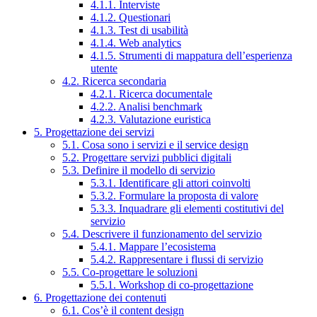
4.1.1. Interviste
4.1.2. Questionari
4.1.3. Test di usabilità
4.1.4. Web analytics
4.1.5. Strumenti di mappatura dell’esperienza
utente
4.2. Ricerca secondaria
4.2.1. Ricerca documentale
4.2.2. Analisi benchmark
4.2.3. Valutazione euristica
5. Progettazione dei servizi
5.1. Cosa sono i servizi e il service design
5.2. Progettare servizi pubblici digitali
5.3. Definire il modello di servizio
5.3.1. Identificare gli attori coinvolti
5.3.2. Formulare la proposta di valore
5.3.3. Inquadrare gli elementi costitutivi del
servizio
5.4. Descrivere il funzionamento del servizio
5.4.1. Mappare l’ecosistema
5.4.2. Rappresentare i flussi di servizio
5.5. Co-progettare le soluzioni
5.5.1. Workshop di co-progettazione
6. Progettazione dei contenuti
6.1. Cos’è il content design