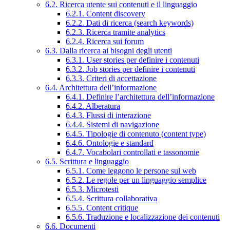
6.2. Ricerca utente sui contenuti e il linguaggio
6.2.1. Content discovery
6.2.2. Dati di ricerca (search keywords)
6.2.3. Ricerca tramite analytics
6.2.4. Ricerca sui forum
6.3. Dalla ricerca ai bisogni degli utenti
6.3.1. User stories per definire i contenuti
6.3.2. Job stories per definire i contenuti
6.3.3. Criteri di accettazione
6.4. Architettura dell’informazione
6.4.1. Definire l’architettura dell’informazione
6.4.2. Alberatura
6.4.3. Flussi di interazione
6.4.4. Sistemi di navigazione
6.4.5. Tipologie di contenuto (content type)
6.4.6. Ontologie e standard
6.4.7. Vocabolari controllati e tassonomie
6.5. Scrittura e linguaggio
6.5.1. Come leggono le persone sul web
6.5.2. Le regole per un linguaggio semplice
6.5.3. Microtesti
6.5.4. Scrittura collaborativa
6.5.5. Content critique
6.5.6. Traduzione e localizzazione dei contenuti
6.6. Documenti