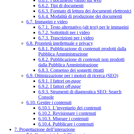
6.6.1. I documenti vanno sul web
6.6.2. Tipi di documenti
6.6.3. Formato di lettura dei documenti elettronici
6.6.4. Modalità di produzione dei documenti
6.7. Immagini e video
6.7.1. Testo alternativo (alt text) per le immagini
6.7.2. Sottotitoli per i video
6.7.3. Trascrizioni per i video
6.8. Proprietà intellettuale e privacy
6.8.1. Pubblicazione di contenuti prodotti dalla
Pubblica Amministrazione
6.8.2. Pubblicazione di contenuti non prodotti
dalla Pubblica Amministrazione
6.8.3. Consenso dei soggetti ritratti
6.9. Ottimizzazione per i motori di ricerca (SEO)
6.9.1. I fattori
on-page
6.9.2. I fattori
off-page
6.9.3. Strumenti di diagnostica SEO: Search
Console
6.10. Gestire i contenuti
6.10.1. L’inventario dei contenuti
6.10.2. Revisionare i contenuti
6.10.3. Migrare i contenuti
6.10.4. Pubblicare i contenuti
7. Progettazione dell’interazione