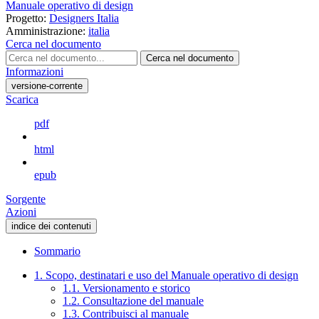
Manuale operativo di design
Progetto:
Designers Italia
Amministrazione:
italia
Cerca nel documento
Cerca nel documento
Informazioni
versione-corrente
Scarica
pdf
html
epub
Sorgente
Azioni
indice dei contenuti
Sommario
1. Scopo, destinatari e uso del Manuale operativo di design
1.1. Versionamento e storico
1.2. Consultazione del manuale
1.3. Contribuisci al manuale