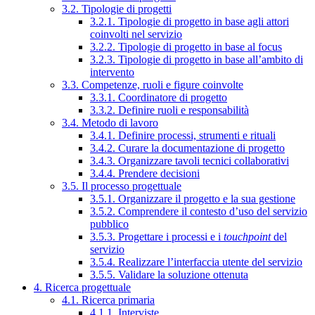
3.2. Tipologie di progetti
3.2.1. Tipologie di progetto in base agli attori
coinvolti nel servizio
3.2.2. Tipologie di progetto in base al focus
3.2.3. Tipologie di progetto in base all’ambito di
intervento
3.3. Competenze, ruoli e figure coinvolte
3.3.1. Coordinatore di progetto
3.3.2. Definire ruoli e responsabilità
3.4. Metodo di lavoro
3.4.1. Definire processi, strumenti e rituali
3.4.2. Curare la documentazione di progetto
3.4.3. Organizzare tavoli tecnici collaborativi
3.4.4. Prendere decisioni
3.5. Il processo progettuale
3.5.1. Organizzare il progetto e la sua gestione
3.5.2. Comprendere il contesto d’uso del servizio
pubblico
3.5.3. Progettare i processi e i
touchpoint
del
servizio
3.5.4. Realizzare l’interfaccia utente del servizio
3.5.5. Validare la soluzione ottenuta
4. Ricerca progettuale
4.1. Ricerca primaria
4.1.1. Interviste