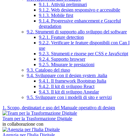
9.1.1. Attività preliminari
9.1.2. Web design responsivo e accessibile
9.1.3. Mobile first
9.1.4. Progressive enhancement e Graceful
degradation
9.2. Strumenti di supporto allo sviluppo del software
9.2.1. Feature detection
9.2.2. Verificare le feature disponibili con Can I
use
9.2.3. Strumenti e risorse per CSS e JavaScript
9.2.4. Supporto browser
9.2.5. Misurare le prestazioni
9.3. Catalogo del riuso
9.4. Sviluppare con il design system .italia
9.4.1. Il framework Bootstrap Italia
9.4.2. Il kit di sviluppo React
9.4.3. Il kit di sviluppo Angular
9.5. Sviluppare con i modelli di sito e servizi
1. Scopo, destinatari e uso del Manuale operativo di design
Team per la Trasformazione Digitale
in collaborazione con
Agenzia per l'Italia Digitale