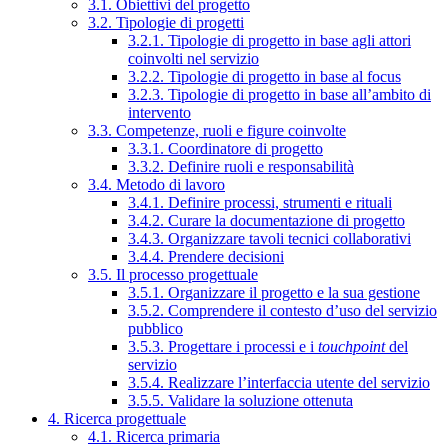
3.1. Obiettivi del progetto
3.2. Tipologie di progetti
3.2.1. Tipologie di progetto in base agli attori
coinvolti nel servizio
3.2.2. Tipologie di progetto in base al focus
3.2.3. Tipologie di progetto in base all’ambito di
intervento
3.3. Competenze, ruoli e figure coinvolte
3.3.1. Coordinatore di progetto
3.3.2. Definire ruoli e responsabilità
3.4. Metodo di lavoro
3.4.1. Definire processi, strumenti e rituali
3.4.2. Curare la documentazione di progetto
3.4.3. Organizzare tavoli tecnici collaborativi
3.4.4. Prendere decisioni
3.5. Il processo progettuale
3.5.1. Organizzare il progetto e la sua gestione
3.5.2. Comprendere il contesto d’uso del servizio
pubblico
3.5.3. Progettare i processi e i
touchpoint
del
servizio
3.5.4. Realizzare l’interfaccia utente del servizio
3.5.5. Validare la soluzione ottenuta
4. Ricerca progettuale
4.1. Ricerca primaria