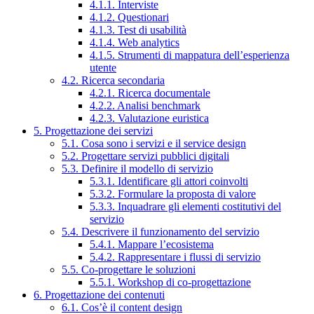
4.1.1. Interviste
4.1.2. Questionari
4.1.3. Test di usabilità
4.1.4. Web analytics
4.1.5. Strumenti di mappatura dell’esperienza
utente
4.2. Ricerca secondaria
4.2.1. Ricerca documentale
4.2.2. Analisi benchmark
4.2.3. Valutazione euristica
5. Progettazione dei servizi
5.1. Cosa sono i servizi e il service design
5.2. Progettare servizi pubblici digitali
5.3. Definire il modello di servizio
5.3.1. Identificare gli attori coinvolti
5.3.2. Formulare la proposta di valore
5.3.3. Inquadrare gli elementi costitutivi del
servizio
5.4. Descrivere il funzionamento del servizio
5.4.1. Mappare l’ecosistema
5.4.2. Rappresentare i flussi di servizio
5.5. Co-progettare le soluzioni
5.5.1. Workshop di co-progettazione
6. Progettazione dei contenuti
6.1. Cos’è il content design