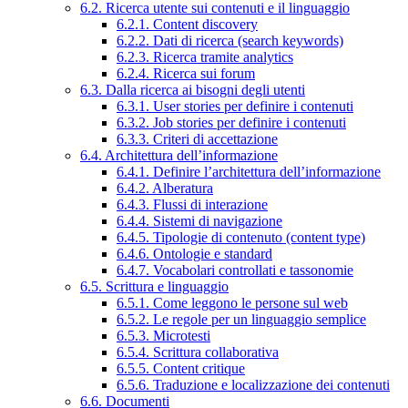
6.2. Ricerca utente sui contenuti e il linguaggio
6.2.1. Content discovery
6.2.2. Dati di ricerca (search keywords)
6.2.3. Ricerca tramite analytics
6.2.4. Ricerca sui forum
6.3. Dalla ricerca ai bisogni degli utenti
6.3.1. User stories per definire i contenuti
6.3.2. Job stories per definire i contenuti
6.3.3. Criteri di accettazione
6.4. Architettura dell’informazione
6.4.1. Definire l’architettura dell’informazione
6.4.2. Alberatura
6.4.3. Flussi di interazione
6.4.4. Sistemi di navigazione
6.4.5. Tipologie di contenuto (content type)
6.4.6. Ontologie e standard
6.4.7. Vocabolari controllati e tassonomie
6.5. Scrittura e linguaggio
6.5.1. Come leggono le persone sul web
6.5.2. Le regole per un linguaggio semplice
6.5.3. Microtesti
6.5.4. Scrittura collaborativa
6.5.5. Content critique
6.5.6. Traduzione e localizzazione dei contenuti
6.6. Documenti