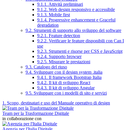
9.1.1. Attività preliminari
9.1.2. Web design responsivo e accessibile
9.1.3. Mobile first
9.1.4. Progressive enhancement e Graceful
degradation
9.2. Strumenti di supporto allo sviluppo del software
9.2.1. Feature detection
9.2.2. Verificare le feature disponibili con Can I
use
9.2.3. Strumenti e risorse per CSS e JavaScript
9.2.4. Supporto browser
9.2.5. Misurare le prestazioni
9.3. Catalogo del riuso
9.4. Sviluppare con il design system .italia
9.4.1. Il framework Bootstrap Italia
9.4.2. Il kit di sviluppo React
9.4.3. Il kit di sviluppo Angular
9.5. Sviluppare con i modelli di sito e servizi
1. Scopo, destinatari e uso del Manuale operativo di design
Team per la Trasformazione Digitale
in collaborazione con
Agenzia per l'Italia Digitale