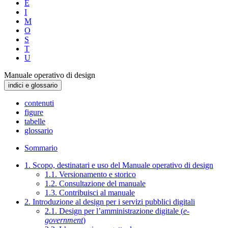
E
I
M
O
S
T
U
Manuale operativo di design
indici e glossario
contenuti
figure
tabelle
glossario
Sommario
1. Scopo, destinatari e uso del Manuale operativo di design
1.1. Versionamento e storico
1.2. Consultazione del manuale
1.3. Contribuisci al manuale
2. Introduzione al design per i servizi pubblici digitali
2.1. Design per l’amministrazione digitale (
e-
government
)