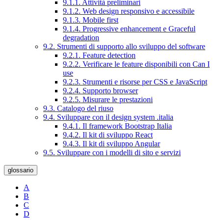
9.1.1. Attività preliminari
9.1.2. Web design responsivo e accessibile
9.1.3. Mobile first
9.1.4. Progressive enhancement e Graceful
degradation
9.2. Strumenti di supporto allo sviluppo del software
9.2.1. Feature detection
9.2.2. Verificare le feature disponibili con Can I
use
9.2.3. Strumenti e risorse per CSS e JavaScript
9.2.4. Supporto browser
9.2.5. Misurare le prestazioni
9.3. Catalogo del riuso
9.4. Sviluppare con il design system .italia
9.4.1. Il framework Bootstrap Italia
9.4.2. Il kit di sviluppo React
9.4.3. Il kit di sviluppo Angular
9.5. Sviluppare con i modelli di sito e servizi
glossario
A
B
C
D