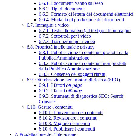
6.6.1. I documenti vanno sul web
6.6.2. Tipi di documenti
6.6.3. Formato di lettura dei documenti elettronici
6.6.4. Modalità di produzione dei documenti
6.7. Immagini e video
6.7.1. Testo alternativo (alt text) per le immagini
6.7.2. Sottotitoli per i video
6.7.3. Trascrizioni per i video
6.8. Proprietà intellettuale e privacy
6.8.1. Pubblicazione di contenuti prodotti dalla
Pubblica Amministrazione
6.8.2. Pubblicazione di contenuti non prodotti
dalla Pubblica Amministrazione
6.8.3. Consenso dei soggetti ritratti
6.9. Ottimizzazione per i motori di ricerca (SEO)
6.9.1. I fattori
on-page
6.9.2. I fattori
off-page
6.9.3. Strumenti di diagnostica SEO: Search
Console
6.10. Gestire i contenuti
6.10.1. L’inventario dei contenuti
6.10.2. Revisionare i contenuti
6.10.3. Migrare i contenuti
6.10.4. Pubblicare i contenuti
7. Progettazione dell’interazione