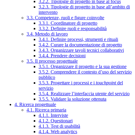
3.2.2. Tipologie di progetto in base al focus
3.2.3. Tipologie di progetto in base all’ambito di
intervento
3.3. Competenze, ruoli e figure coinvolte
3.3.1. Coordinatore di progetto
3.3.2. Definire ruoli e responsabilità
3.4. Metodo di lavoro
3.4.1. Definire processi, strumenti e rituali
3.4.2. Curare la documentazione di progetto
3.4.3. Organizzare tavoli tecnici collaborativi
3.4.4. Prendere decisioni
3.5. Il processo progettuale
3.5.1. Organizzare il progetto e la sua gestione
3.5.2. Comprendere il contesto d’uso del servizio
pubblico
3.5.3. Progettare i processi e i
touchpoint
del
servizio
3.5.4. Realizzare l’interfaccia utente del servizio
3.5.5. Validare la soluzione ottenuta
4. Ricerca progettuale
4.1. Ricerca primaria
4.1.1. Interviste
4.1.2. Questionari
4.1.3. Test di usabilità
4.1.4. Web analytics