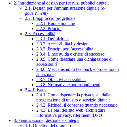
2. Introduzione al design per i servizi pubblici digitali
2.1. Design per l’amministrazione digitale (
e-
government
)
2.2. L’approccio progettuale
2.2.1. Buone pratiche
2.2.2. Principi
2.3. Accessibilità
2.3.1. Definizione
2.3.2. Accessibilità by design
2.3.3. Principi per l’accessibilità
2.3.4. Linee guida e criteri di successo
2.3.5. Come rilasciare una dichiarazione di
accessibilità
2.3.6. Meccanismo di feedback e procedura di
attuazione
2.3.7. Obiettivi accessibilità
2.3.8. Normativa e approfondimenti
2.4. Privacy
2.4.1. Come rispettare la privacy sin dalla
progettazione di un sito o servizio digitale
2.4.2. Richiedi il consenso quando necessario
2.4.3. Le basi del sito web: architettura,
informativa privacy, riferimenti DPO
3. Pianificazione, gestione e strategia
3.1. Obiettivi del progetto