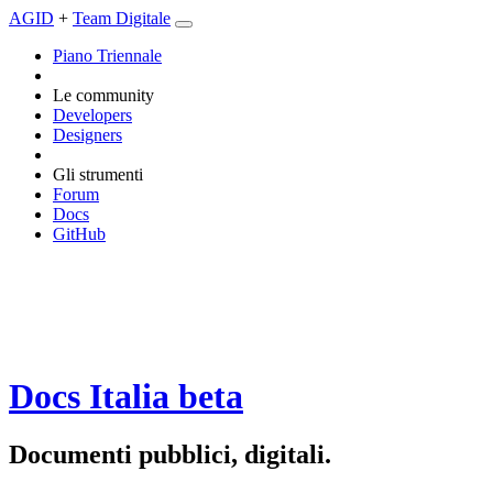
AGID
+
Team Digitale
Piano Triennale
Le community
Developers
Designers
Gli strumenti
Forum
Docs
GitHub
Docs Italia
beta
Documenti pubblici, digitali.