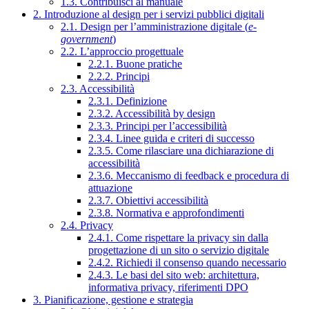
1.3. Contribuisci al manuale
2. Introduzione al design per i servizi pubblici digitali
2.1. Design per l’amministrazione digitale (
e-
government
)
2.2. L’approccio progettuale
2.2.1. Buone pratiche
2.2.2. Principi
2.3. Accessibilità
2.3.1. Definizione
2.3.2. Accessibilità by design
2.3.3. Principi per l’accessibilità
2.3.4. Linee guida e criteri di successo
2.3.5. Come rilasciare una dichiarazione di
accessibilità
2.3.6. Meccanismo di feedback e procedura di
attuazione
2.3.7. Obiettivi accessibilità
2.3.8. Normativa e approfondimenti
2.4. Privacy
2.4.1. Come rispettare la privacy sin dalla
progettazione di un sito o servizio digitale
2.4.2. Richiedi il consenso quando necessario
2.4.3. Le basi del sito web: architettura,
informativa privacy, riferimenti DPO
3. Pianificazione, gestione e strategia