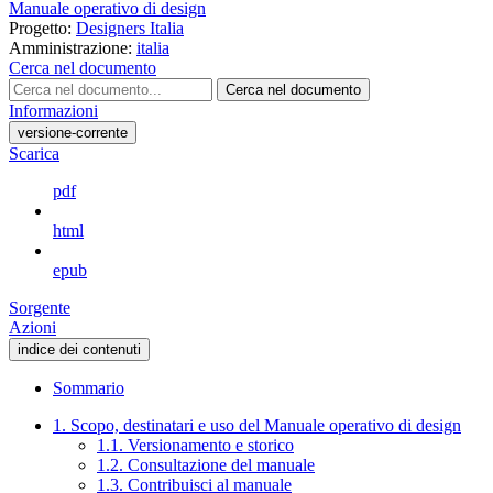
Manuale operativo di design
Progetto:
Designers Italia
Amministrazione:
italia
Cerca nel documento
Cerca nel documento
Informazioni
versione-corrente
Scarica
pdf
html
epub
Sorgente
Azioni
indice dei contenuti
Sommario
1. Scopo, destinatari e uso del Manuale operativo di design
1.1. Versionamento e storico
1.2. Consultazione del manuale
1.3. Contribuisci al manuale