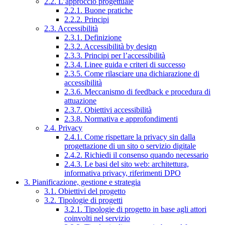
2.2. L’approccio progettuale
2.2.1. Buone pratiche
2.2.2. Principi
2.3. Accessibilità
2.3.1. Definizione
2.3.2. Accessibilità by design
2.3.3. Principi per l’accessibilità
2.3.4. Linee guida e criteri di successo
2.3.5. Come rilasciare una dichiarazione di
accessibilità
2.3.6. Meccanismo di feedback e procedura di
attuazione
2.3.7. Obiettivi accessibilità
2.3.8. Normativa e approfondimenti
2.4. Privacy
2.4.1. Come rispettare la privacy sin dalla
progettazione di un sito o servizio digitale
2.4.2. Richiedi il consenso quando necessario
2.4.3. Le basi del sito web: architettura,
informativa privacy, riferimenti DPO
3. Pianificazione, gestione e strategia
3.1. Obiettivi del progetto
3.2. Tipologie di progetti
3.2.1. Tipologie di progetto in base agli attori
coinvolti nel servizio