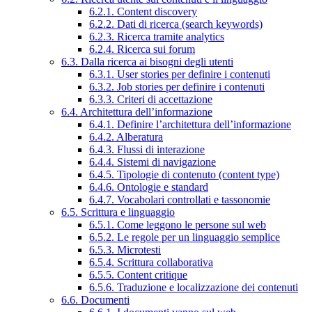
6.2.1. Content discovery
6.2.2. Dati di ricerca (search keywords)
6.2.3. Ricerca tramite analytics
6.2.4. Ricerca sui forum
6.3. Dalla ricerca ai bisogni degli utenti
6.3.1. User stories per definire i contenuti
6.3.2. Job stories per definire i contenuti
6.3.3. Criteri di accettazione
6.4. Architettura dell’informazione
6.4.1. Definire l’architettura dell’informazione
6.4.2. Alberatura
6.4.3. Flussi di interazione
6.4.4. Sistemi di navigazione
6.4.5. Tipologie di contenuto (content type)
6.4.6. Ontologie e standard
6.4.7. Vocabolari controllati e tassonomie
6.5. Scrittura e linguaggio
6.5.1. Come leggono le persone sul web
6.5.2. Le regole per un linguaggio semplice
6.5.3. Microtesti
6.5.4. Scrittura collaborativa
6.5.5. Content critique
6.5.6. Traduzione e localizzazione dei contenuti
6.6. Documenti