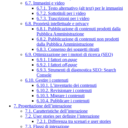
6.7. Immagini e video
6.7.1. Testo alternativo (alt text) per le immagini
6.7.2. Sottotitoli per i video
6.7.3. Trascrizioni per i video
6.8. Proprietà intellettuale e privacy
6.8.1. Pubblicazione di contenuti prodotti dalla
Pubblica Amministrazione
6.8.2. Pubblicazione di contenuti non prodotti
dalla Pubblica Amministrazione
6.8.3. Consenso dei soggetti ritratti
6.9. Ottimizzazione per i motori di ricerca (SEO)
6.9.1. I fattori
on-page
6.9.2. I fattori
off-page
6.9.3. Strumenti di diagnostica SEO: Search
Console
6.10. Gestire i contenuti
6.10.1. L’inventario dei contenuti
6.10.2. Revisionare i contenuti
6.10.3. Migrare i contenuti
6.10.4. Pubblicare i contenuti
7. Progettazione dell’interazione
7.1. Caratteristiche dell’interazione
7.2. User stories per definire l’interazione
7.2.1. Differenza tra scenari e user stories
7.3. Flussi di interazione