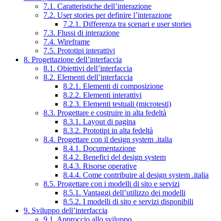
7.1. Caratteristiche dell’interazione
7.2. User stories per definire l’interazione
7.2.1. Differenza tra scenari e user stories
7.3. Flussi di interazione
7.4. Wireframe
7.5. Prototipi interattivi
8. Progettazione dell’interfaccia
8.1. Obiettivi dell’interfaccia
8.2. Elementi dell’interfaccia
8.2.1. Elementi di composizione
8.2.2. Elementi interattivi
8.2.3. Elementi testuali (microtesti)
8.3. Progettare e costruire in alta fedeltà
8.3.1. Layout di pagina
8.3.2. Prototipi in alta fedeltà
8.4. Progettare con il design system .italia
8.4.1. Documentazione
8.4.2. Benefici del design system
8.4.3. Risorse operative
8.4.4. Come contribuire al design system .italia
8.5. Progettare con i modelli di sito e servizi
8.5.1. Vantaggi dell’utilizzo dei modelli
8.5.2. I modelli di sito e servizi disponibili
9. Sviluppo dell’interfaccia
9.1. Approccio allo sviluppo