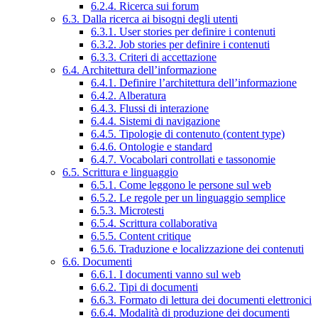
6.2.4. Ricerca sui forum
6.3. Dalla ricerca ai bisogni degli utenti
6.3.1. User stories per definire i contenuti
6.3.2. Job stories per definire i contenuti
6.3.3. Criteri di accettazione
6.4. Architettura dell’informazione
6.4.1. Definire l’architettura dell’informazione
6.4.2. Alberatura
6.4.3. Flussi di interazione
6.4.4. Sistemi di navigazione
6.4.5. Tipologie di contenuto (content type)
6.4.6. Ontologie e standard
6.4.7. Vocabolari controllati e tassonomie
6.5. Scrittura e linguaggio
6.5.1. Come leggono le persone sul web
6.5.2. Le regole per un linguaggio semplice
6.5.3. Microtesti
6.5.4. Scrittura collaborativa
6.5.5. Content critique
6.5.6. Traduzione e localizzazione dei contenuti
6.6. Documenti
6.6.1. I documenti vanno sul web
6.6.2. Tipi di documenti
6.6.3. Formato di lettura dei documenti elettronici
6.6.4. Modalità di produzione dei documenti