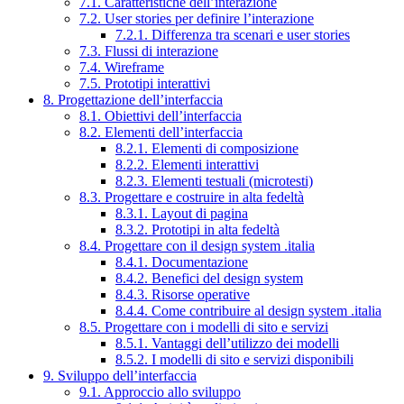
7.1. Caratteristiche dell’interazione
7.2. User stories per definire l’interazione
7.2.1. Differenza tra scenari e user stories
7.3. Flussi di interazione
7.4. Wireframe
7.5. Prototipi interattivi
8. Progettazione dell’interfaccia
8.1. Obiettivi dell’interfaccia
8.2. Elementi dell’interfaccia
8.2.1. Elementi di composizione
8.2.2. Elementi interattivi
8.2.3. Elementi testuali (microtesti)
8.3. Progettare e costruire in alta fedeltà
8.3.1. Layout di pagina
8.3.2. Prototipi in alta fedeltà
8.4. Progettare con il design system .italia
8.4.1. Documentazione
8.4.2. Benefici del design system
8.4.3. Risorse operative
8.4.4. Come contribuire al design system .italia
8.5. Progettare con i modelli di sito e servizi
8.5.1. Vantaggi dell’utilizzo dei modelli
8.5.2. I modelli di sito e servizi disponibili
9. Sviluppo dell’interfaccia
9.1. Approccio allo sviluppo