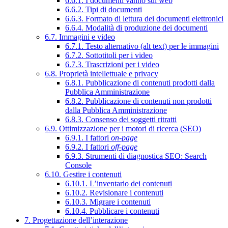
6.6.1. I documenti vanno sul web
6.6.2. Tipi di documenti
6.6.3. Formato di lettura dei documenti elettronici
6.6.4. Modalità di produzione dei documenti
6.7. Immagini e video
6.7.1. Testo alternativo (alt text) per le immagini
6.7.2. Sottotitoli per i video
6.7.3. Trascrizioni per i video
6.8. Proprietà intellettuale e privacy
6.8.1. Pubblicazione di contenuti prodotti dalla
Pubblica Amministrazione
6.8.2. Pubblicazione di contenuti non prodotti
dalla Pubblica Amministrazione
6.8.3. Consenso dei soggetti ritratti
6.9. Ottimizzazione per i motori di ricerca (SEO)
6.9.1. I fattori
on-page
6.9.2. I fattori
off-page
6.9.3. Strumenti di diagnostica SEO: Search
Console
6.10. Gestire i contenuti
6.10.1. L’inventario dei contenuti
6.10.2. Revisionare i contenuti
6.10.3. Migrare i contenuti
6.10.4. Pubblicare i contenuti
7. Progettazione dell’interazione