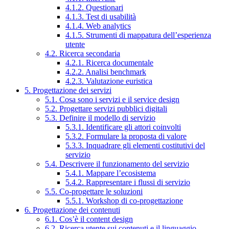
4.1.2. Questionari
4.1.3. Test di usabilità
4.1.4. Web analytics
4.1.5. Strumenti di mappatura dell’esperienza
utente
4.2. Ricerca secondaria
4.2.1. Ricerca documentale
4.2.2. Analisi benchmark
4.2.3. Valutazione euristica
5. Progettazione dei servizi
5.1. Cosa sono i servizi e il service design
5.2. Progettare servizi pubblici digitali
5.3. Definire il modello di servizio
5.3.1. Identificare gli attori coinvolti
5.3.2. Formulare la proposta di valore
5.3.3. Inquadrare gli elementi costitutivi del
servizio
5.4. Descrivere il funzionamento del servizio
5.4.1. Mappare l’ecosistema
5.4.2. Rappresentare i flussi di servizio
5.5. Co-progettare le soluzioni
5.5.1. Workshop di co-progettazione
6. Progettazione dei contenuti
6.1. Cos’è il content design
6.2. Ricerca utente sui contenuti e il linguaggio