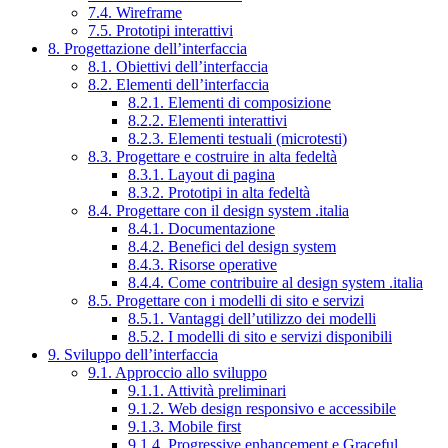
7.4. Wireframe
7.5. Prototipi interattivi
8. Progettazione dell’interfaccia
8.1. Obiettivi dell’interfaccia
8.2. Elementi dell’interfaccia
8.2.1. Elementi di composizione
8.2.2. Elementi interattivi
8.2.3. Elementi testuali (microtesti)
8.3. Progettare e costruire in alta fedeltà
8.3.1. Layout di pagina
8.3.2. Prototipi in alta fedeltà
8.4. Progettare con il design system .italia
8.4.1. Documentazione
8.4.2. Benefici del design system
8.4.3. Risorse operative
8.4.4. Come contribuire al design system .italia
8.5. Progettare con i modelli di sito e servizi
8.5.1. Vantaggi dell’utilizzo dei modelli
8.5.2. I modelli di sito e servizi disponibili
9. Sviluppo dell’interfaccia
9.1. Approccio allo sviluppo
9.1.1. Attività preliminari
9.1.2. Web design responsivo e accessibile
9.1.3. Mobile first
9.1.4. Progressive enhancement e Graceful