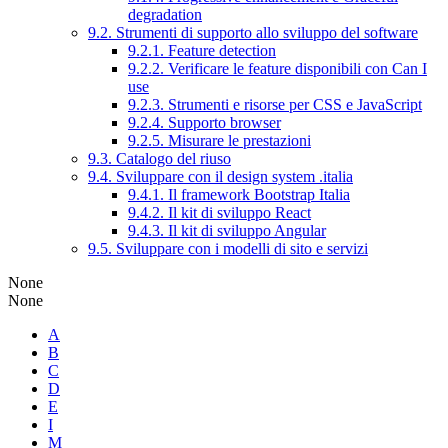
degradation
9.2. Strumenti di supporto allo sviluppo del software
9.2.1. Feature detection
9.2.2. Verificare le feature disponibili con Can I
use
9.2.3. Strumenti e risorse per CSS e JavaScript
9.2.4. Supporto browser
9.2.5. Misurare le prestazioni
9.3. Catalogo del riuso
9.4. Sviluppare con il design system .italia
9.4.1. Il framework Bootstrap Italia
9.4.2. Il kit di sviluppo React
9.4.3. Il kit di sviluppo Angular
9.5. Sviluppare con i modelli di sito e servizi
None
None
A
B
C
D
E
I
M