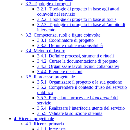
3.2. Tipologie di progetti
3.2.1. Tipologie di progetto in base agli attori
coinvolti nel servizio
3.2.2. Tipologie di progetto in base al focus
3.2.3. Tipologie di progetto in base all’ambito di
intervento
3.3. Competenze, ruoli e figure coinvolte
3.3.1. Coordinatore di progetto
3.3.2. Definire ruoli e responsabilità
3.4. Metodo di lavoro
3.4.1. Definire processi, strumenti e rituali
3.4.2. Curare la documentazione di progetto
3.4.3. Organizzare tavoli tecnici collaborativi
3.4.4. Prendere decisioni
3.5. Il processo progettuale
3.5.1. Organizzare il progetto e la sua gestione
3.5.2. Comprendere il contesto d’uso del servizio
pubblico
3.5.3. Progettare i processi e i
touchpoint
del
servizio
3.5.4. Realizzare l’interfaccia utente del servizio
3.5.5. Validare la soluzione ottenuta
4. Ricerca progettuale
4.1. Ricerca primaria
4.1.1. Interviste