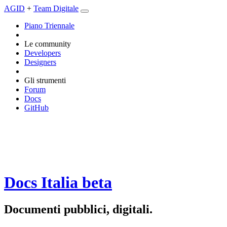
AGID
+
Team Digitale
Piano Triennale
Le community
Developers
Designers
Gli strumenti
Forum
Docs
GitHub
Docs Italia
beta
Documenti pubblici, digitali.