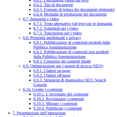
6.6.1. I documenti vanno sul web
6.6.2. Tipi di documenti
6.6.3. Formato di lettura dei documenti elettronici
6.6.4. Modalità di produzione dei documenti
6.7. Immagini e video
6.7.1. Testo alternativo (alt text) per le immagini
6.7.2. Sottotitoli per i video
6.7.3. Trascrizioni per i video
6.8. Proprietà intellettuale e privacy
6.8.1. Pubblicazione di contenuti prodotti dalla
Pubblica Amministrazione
6.8.2. Pubblicazione di contenuti non prodotti
dalla Pubblica Amministrazione
6.8.3. Consenso dei soggetti ritratti
6.9. Ottimizzazione per i motori di ricerca (SEO)
6.9.1. I fattori
on-page
6.9.2. I fattori
off-page
6.9.3. Strumenti di diagnostica SEO: Search
Console
6.10. Gestire i contenuti
6.10.1. L’inventario dei contenuti
6.10.2. Revisionare i contenuti
6.10.3. Migrare i contenuti
6.10.4. Pubblicare i contenuti
7. Progettazione dell’interazione