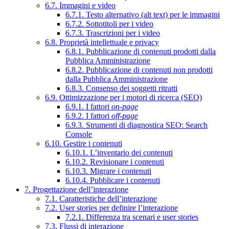
6.7. Immagini e video
6.7.1. Testo alternativo (alt text) per le immagini
6.7.2. Sottotitoli per i video
6.7.3. Trascrizioni per i video
6.8. Proprietà intellettuale e privacy
6.8.1. Pubblicazione di contenuti prodotti dalla
Pubblica Amministrazione
6.8.2. Pubblicazione di contenuti non prodotti
dalla Pubblica Amministrazione
6.8.3. Consenso dei soggetti ritratti
6.9. Ottimizzazione per i motori di ricerca (SEO)
6.9.1. I fattori
on-page
6.9.2. I fattori
off-page
6.9.3. Strumenti di diagnostica SEO: Search
Console
6.10. Gestire i contenuti
6.10.1. L’inventario dei contenuti
6.10.2. Revisionare i contenuti
6.10.3. Migrare i contenuti
6.10.4. Pubblicare i contenuti
7. Progettazione dell’interazione
7.1. Caratteristiche dell’interazione
7.2. User stories per definire l’interazione
7.2.1. Differenza tra scenari e user stories
7.3. Flussi di interazione