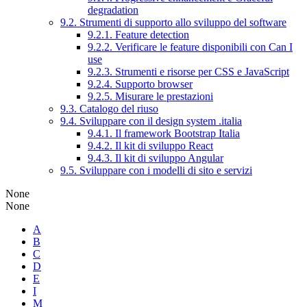
degradation
9.2. Strumenti di supporto allo sviluppo del software
9.2.1. Feature detection
9.2.2. Verificare le feature disponibili con Can I
use
9.2.3. Strumenti e risorse per CSS e JavaScript
9.2.4. Supporto browser
9.2.5. Misurare le prestazioni
9.3. Catalogo del riuso
9.4. Sviluppare con il design system .italia
9.4.1. Il framework Bootstrap Italia
9.4.2. Il kit di sviluppo React
9.4.3. Il kit di sviluppo Angular
9.5. Sviluppare con i modelli di sito e servizi
None
None
A
B
C
D
E
I
M