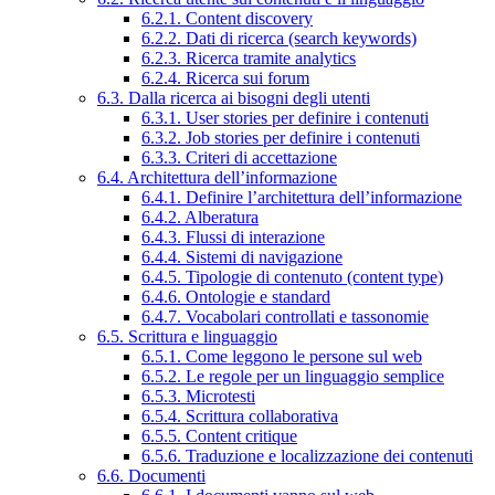
6.2.1. Content discovery
6.2.2. Dati di ricerca (search keywords)
6.2.3. Ricerca tramite analytics
6.2.4. Ricerca sui forum
6.3. Dalla ricerca ai bisogni degli utenti
6.3.1. User stories per definire i contenuti
6.3.2. Job stories per definire i contenuti
6.3.3. Criteri di accettazione
6.4. Architettura dell’informazione
6.4.1. Definire l’architettura dell’informazione
6.4.2. Alberatura
6.4.3. Flussi di interazione
6.4.4. Sistemi di navigazione
6.4.5. Tipologie di contenuto (content type)
6.4.6. Ontologie e standard
6.4.7. Vocabolari controllati e tassonomie
6.5. Scrittura e linguaggio
6.5.1. Come leggono le persone sul web
6.5.2. Le regole per un linguaggio semplice
6.5.3. Microtesti
6.5.4. Scrittura collaborativa
6.5.5. Content critique
6.5.6. Traduzione e localizzazione dei contenuti
6.6. Documenti