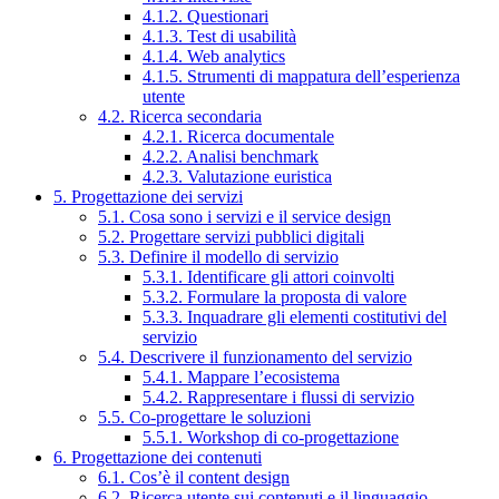
4.1.2. Questionari
4.1.3. Test di usabilità
4.1.4. Web analytics
4.1.5. Strumenti di mappatura dell’esperienza
utente
4.2. Ricerca secondaria
4.2.1. Ricerca documentale
4.2.2. Analisi benchmark
4.2.3. Valutazione euristica
5. Progettazione dei servizi
5.1. Cosa sono i servizi e il service design
5.2. Progettare servizi pubblici digitali
5.3. Definire il modello di servizio
5.3.1. Identificare gli attori coinvolti
5.3.2. Formulare la proposta di valore
5.3.3. Inquadrare gli elementi costitutivi del
servizio
5.4. Descrivere il funzionamento del servizio
5.4.1. Mappare l’ecosistema
5.4.2. Rappresentare i flussi di servizio
5.5. Co-progettare le soluzioni
5.5.1. Workshop di co-progettazione
6. Progettazione dei contenuti
6.1. Cos’è il content design
6.2. Ricerca utente sui contenuti e il linguaggio