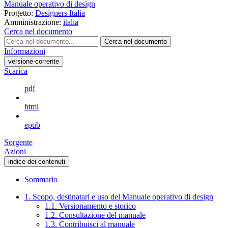
Manuale operativo di design
Progetto:
Designers Italia
Amministrazione:
italia
Cerca nel documento
Cerca nel documento
Informazioni
versione-corrente
Scarica
pdf
html
epub
Sorgente
Azioni
indice dei contenuti
Sommario
1. Scopo, destinatari e uso del Manuale operativo di design
1.1. Versionamento e storico
1.2. Consultazione del manuale
1.3. Contribuisci al manuale