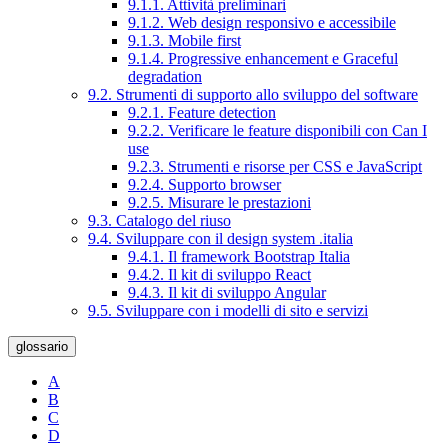
9.1.1. Attività preliminari
9.1.2. Web design responsivo e accessibile
9.1.3. Mobile first
9.1.4. Progressive enhancement e Graceful
degradation
9.2. Strumenti di supporto allo sviluppo del software
9.2.1. Feature detection
9.2.2. Verificare le feature disponibili con Can I
use
9.2.3. Strumenti e risorse per CSS e JavaScript
9.2.4. Supporto browser
9.2.5. Misurare le prestazioni
9.3. Catalogo del riuso
9.4. Sviluppare con il design system .italia
9.4.1. Il framework Bootstrap Italia
9.4.2. Il kit di sviluppo React
9.4.3. Il kit di sviluppo Angular
9.5. Sviluppare con i modelli di sito e servizi
glossario
A
B
C
D