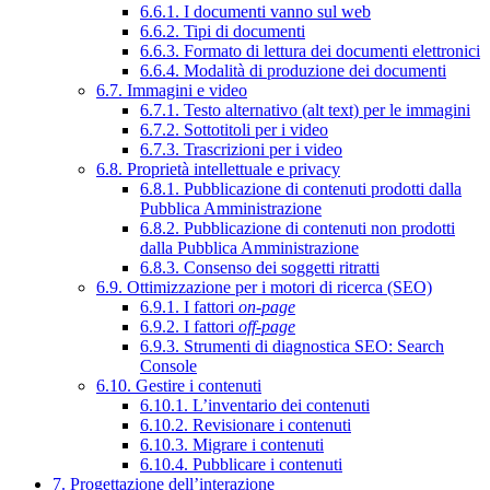
6.6.1. I documenti vanno sul web
6.6.2. Tipi di documenti
6.6.3. Formato di lettura dei documenti elettronici
6.6.4. Modalità di produzione dei documenti
6.7. Immagini e video
6.7.1. Testo alternativo (alt text) per le immagini
6.7.2. Sottotitoli per i video
6.7.3. Trascrizioni per i video
6.8. Proprietà intellettuale e privacy
6.8.1. Pubblicazione di contenuti prodotti dalla
Pubblica Amministrazione
6.8.2. Pubblicazione di contenuti non prodotti
dalla Pubblica Amministrazione
6.8.3. Consenso dei soggetti ritratti
6.9. Ottimizzazione per i motori di ricerca (SEO)
6.9.1. I fattori
on-page
6.9.2. I fattori
off-page
6.9.3. Strumenti di diagnostica SEO: Search
Console
6.10. Gestire i contenuti
6.10.1. L’inventario dei contenuti
6.10.2. Revisionare i contenuti
6.10.3. Migrare i contenuti
6.10.4. Pubblicare i contenuti
7. Progettazione dell’interazione