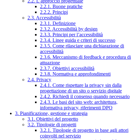
2.2. L’approccio progettuale
2.2.1. Buone pratiche
2.2.2. Principi
2.3. Accessibilità
2.3.1. Definizione
2.3.2. Accessibilità by design
2.3.3. Principi per l’accessibilità
2.3.4. Linee guida e criteri di successo
2.3.5. Come rilasciare una dichiarazione di
accessibilità
2.3.6. Meccanismo di feedback e procedura di
attuazione
2.3.7. Obiettivi accessibilità
2.3.8. Normativa e approfondimenti
2.4. Privacy
2.4.1. Come rispettare la privacy sin dalla
progettazione di un sito o servizio digitale
2.4.2. Richiedi il consenso quando necessario
2.4.3. Le basi del sito web: architettura,
informativa privacy, riferimenti DPO
3. Pianificazione, gestione e strategia
3.1. Obiettivi del progetto
3.2. Tipologie di progetti
3.2.1. Tipologie di progetto in base agli attori
coinvolti nel servizio