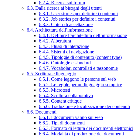
6.2.4. Ricerca sui forum
6.3. Dalla ricerca ai bisogni degli utenti
6.3.1. User stories per definire i contenuti
6.3.2. Job stories per definire i contenuti
6.3.3. Criteri di accettazione
6.4. Architettura dell’informazione
6.4.1. Definire l’architettura dell’informazione
6.4.2. Alberatura
6.4.3. Flussi di interazione
6.4.4. Sistemi di navigazione
6.4.5. Tipologie di contenuto (content type)
6.4.6. Ontologie e standard
6.4.7. Vocabolari controllati e tassonomie
6.5. Scrittura e linguaggio
6.5.1. Come leggono le persone sul web
6.5.2. Le regole per un linguaggio semplice
6.5.3. Microtesti
6.5.4. Scrittura collaborativa
6.5.5. Content critique
6.5.6. Traduzione e localizzazione dei contenuti
6.6. Documenti
6.6.1. I documenti vanno sul web
6.6.2. Tipi di documenti
6.6.3. Formato di lettura dei documenti elettronici
6.6.4. Modalità di produzione dei documenti