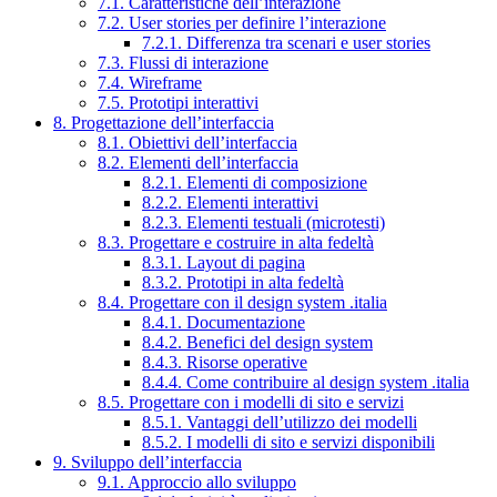
7.1. Caratteristiche dell’interazione
7.2. User stories per definire l’interazione
7.2.1. Differenza tra scenari e user stories
7.3. Flussi di interazione
7.4. Wireframe
7.5. Prototipi interattivi
8. Progettazione dell’interfaccia
8.1. Obiettivi dell’interfaccia
8.2. Elementi dell’interfaccia
8.2.1. Elementi di composizione
8.2.2. Elementi interattivi
8.2.3. Elementi testuali (microtesti)
8.3. Progettare e costruire in alta fedeltà
8.3.1. Layout di pagina
8.3.2. Prototipi in alta fedeltà
8.4. Progettare con il design system .italia
8.4.1. Documentazione
8.4.2. Benefici del design system
8.4.3. Risorse operative
8.4.4. Come contribuire al design system .italia
8.5. Progettare con i modelli di sito e servizi
8.5.1. Vantaggi dell’utilizzo dei modelli
8.5.2. I modelli di sito e servizi disponibili
9. Sviluppo dell’interfaccia
9.1. Approccio allo sviluppo