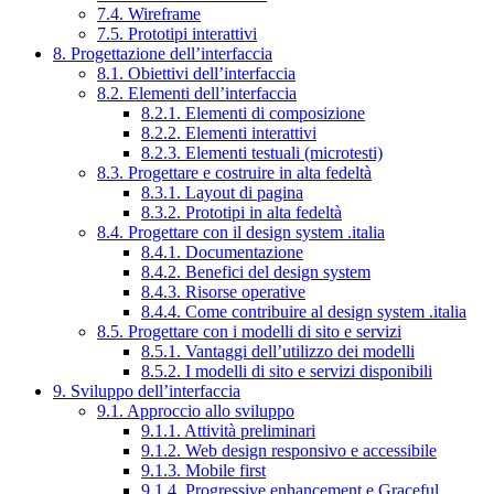
7.4. Wireframe
7.5. Prototipi interattivi
8. Progettazione dell’interfaccia
8.1. Obiettivi dell’interfaccia
8.2. Elementi dell’interfaccia
8.2.1. Elementi di composizione
8.2.2. Elementi interattivi
8.2.3. Elementi testuali (microtesti)
8.3. Progettare e costruire in alta fedeltà
8.3.1. Layout di pagina
8.3.2. Prototipi in alta fedeltà
8.4. Progettare con il design system .italia
8.4.1. Documentazione
8.4.2. Benefici del design system
8.4.3. Risorse operative
8.4.4. Come contribuire al design system .italia
8.5. Progettare con i modelli di sito e servizi
8.5.1. Vantaggi dell’utilizzo dei modelli
8.5.2. I modelli di sito e servizi disponibili
9. Sviluppo dell’interfaccia
9.1. Approccio allo sviluppo
9.1.1. Attività preliminari
9.1.2. Web design responsivo e accessibile
9.1.3. Mobile first
9.1.4. Progressive enhancement e Graceful