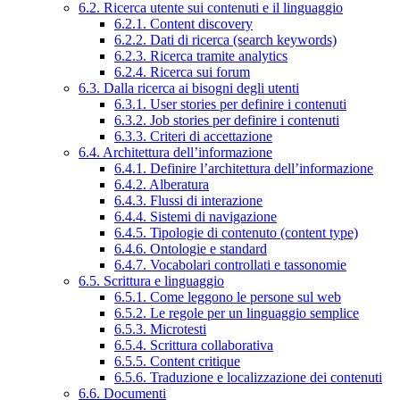
6.2. Ricerca utente sui contenuti e il linguaggio
6.2.1. Content discovery
6.2.2. Dati di ricerca (search keywords)
6.2.3. Ricerca tramite analytics
6.2.4. Ricerca sui forum
6.3. Dalla ricerca ai bisogni degli utenti
6.3.1. User stories per definire i contenuti
6.3.2. Job stories per definire i contenuti
6.3.3. Criteri di accettazione
6.4. Architettura dell’informazione
6.4.1. Definire l’architettura dell’informazione
6.4.2. Alberatura
6.4.3. Flussi di interazione
6.4.4. Sistemi di navigazione
6.4.5. Tipologie di contenuto (content type)
6.4.6. Ontologie e standard
6.4.7. Vocabolari controllati e tassonomie
6.5. Scrittura e linguaggio
6.5.1. Come leggono le persone sul web
6.5.2. Le regole per un linguaggio semplice
6.5.3. Microtesti
6.5.4. Scrittura collaborativa
6.5.5. Content critique
6.5.6. Traduzione e localizzazione dei contenuti
6.6. Documenti