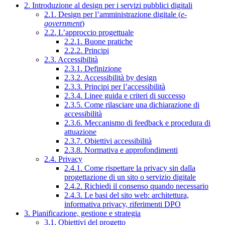
2. Introduzione al design per i servizi pubblici digitali
2.1. Design per l’amministrazione digitale (
e-
government
)
2.2. L’approccio progettuale
2.2.1. Buone pratiche
2.2.2. Principi
2.3. Accessibilità
2.3.1. Definizione
2.3.2. Accessibilità by design
2.3.3. Principi per l’accessibilità
2.3.4. Linee guida e criteri di successo
2.3.5. Come rilasciare una dichiarazione di
accessibilità
2.3.6. Meccanismo di feedback e procedura di
attuazione
2.3.7. Obiettivi accessibilità
2.3.8. Normativa e approfondimenti
2.4. Privacy
2.4.1. Come rispettare la privacy sin dalla
progettazione di un sito o servizio digitale
2.4.2. Richiedi il consenso quando necessario
2.4.3. Le basi del sito web: architettura,
informativa privacy, riferimenti DPO
3. Pianificazione, gestione e strategia
3.1. Obiettivi del progetto