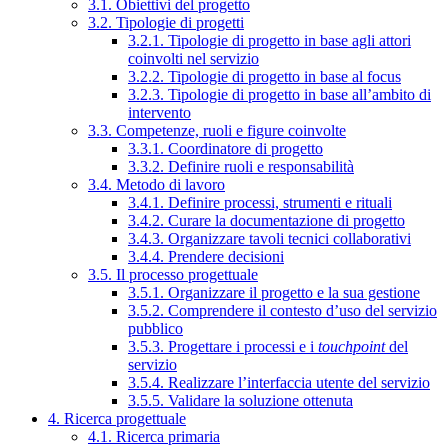
3.1. Obiettivi del progetto
3.2. Tipologie di progetti
3.2.1. Tipologie di progetto in base agli attori
coinvolti nel servizio
3.2.2. Tipologie di progetto in base al focus
3.2.3. Tipologie di progetto in base all’ambito di
intervento
3.3. Competenze, ruoli e figure coinvolte
3.3.1. Coordinatore di progetto
3.3.2. Definire ruoli e responsabilità
3.4. Metodo di lavoro
3.4.1. Definire processi, strumenti e rituali
3.4.2. Curare la documentazione di progetto
3.4.3. Organizzare tavoli tecnici collaborativi
3.4.4. Prendere decisioni
3.5. Il processo progettuale
3.5.1. Organizzare il progetto e la sua gestione
3.5.2. Comprendere il contesto d’uso del servizio
pubblico
3.5.3. Progettare i processi e i
touchpoint
del
servizio
3.5.4. Realizzare l’interfaccia utente del servizio
3.5.5. Validare la soluzione ottenuta
4. Ricerca progettuale
4.1. Ricerca primaria