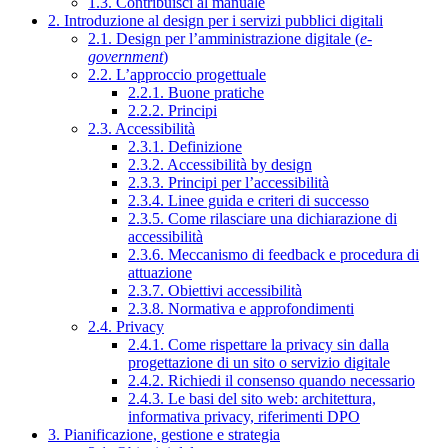
1.3. Contribuisci al manuale
2. Introduzione al design per i servizi pubblici digitali
2.1. Design per l’amministrazione digitale (
e-
government
)
2.2. L’approccio progettuale
2.2.1. Buone pratiche
2.2.2. Principi
2.3. Accessibilità
2.3.1. Definizione
2.3.2. Accessibilità by design
2.3.3. Principi per l’accessibilità
2.3.4. Linee guida e criteri di successo
2.3.5. Come rilasciare una dichiarazione di
accessibilità
2.3.6. Meccanismo di feedback e procedura di
attuazione
2.3.7. Obiettivi accessibilità
2.3.8. Normativa e approfondimenti
2.4. Privacy
2.4.1. Come rispettare la privacy sin dalla
progettazione di un sito o servizio digitale
2.4.2. Richiedi il consenso quando necessario
2.4.3. Le basi del sito web: architettura,
informativa privacy, riferimenti DPO
3. Pianificazione, gestione e strategia