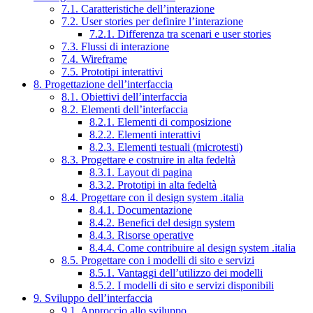
7.1. Caratteristiche dell’interazione
7.2. User stories per definire l’interazione
7.2.1. Differenza tra scenari e user stories
7.3. Flussi di interazione
7.4. Wireframe
7.5. Prototipi interattivi
8. Progettazione dell’interfaccia
8.1. Obiettivi dell’interfaccia
8.2. Elementi dell’interfaccia
8.2.1. Elementi di composizione
8.2.2. Elementi interattivi
8.2.3. Elementi testuali (microtesti)
8.3. Progettare e costruire in alta fedeltà
8.3.1. Layout di pagina
8.3.2. Prototipi in alta fedeltà
8.4. Progettare con il design system .italia
8.4.1. Documentazione
8.4.2. Benefici del design system
8.4.3. Risorse operative
8.4.4. Come contribuire al design system .italia
8.5. Progettare con i modelli di sito e servizi
8.5.1. Vantaggi dell’utilizzo dei modelli
8.5.2. I modelli di sito e servizi disponibili
9. Sviluppo dell’interfaccia
9.1. Approccio allo sviluppo