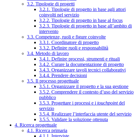
3.2. Tipologie di progetti
3.2.1. Tipologie di progetto in base agli attori
coinvolti nel servizio
3.2.2. Tipologie di progetto in base al focus
3.2.3. Tipologie di progetto in base all’ambito di
intervento
3.3. Competenze, ruoli e figure coinvolte
3.3.1. Coordinatore di progetto
3.3.2. Definire ruoli e responsabilità
3.4. Metodo di lavoro
3.4.1. Definire processi, strumenti e rituali
3.4.2. Curare la documentazione di progetto
3.4.3. Organizzare tavoli tecnici collaborativi
3.4.4. Prendere decisioni
3.5. Il processo progettuale
3.5.1. Organizzare il progetto e la sua gestione
3.5.2. Comprendere il contesto d’uso del servizio
pubblico
3.5.3. Progettare i processi e i
touchpoint
del
servizio
3.5.4. Realizzare l’interfaccia utente del servizio
3.5.5. Validare la soluzione ottenuta
4. Ricerca progettuale
4.1. Ricerca primaria
4.1.1. Interviste