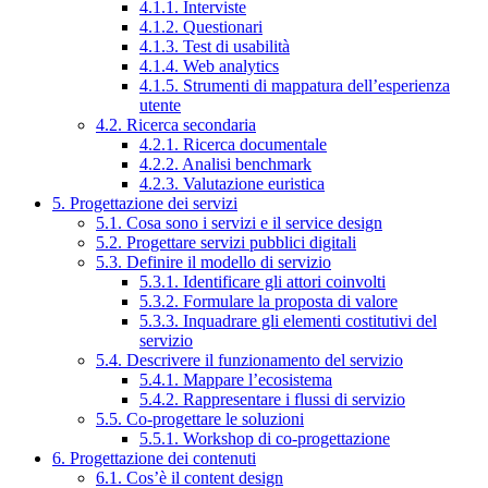
4.1.1. Interviste
4.1.2. Questionari
4.1.3. Test di usabilità
4.1.4. Web analytics
4.1.5. Strumenti di mappatura dell’esperienza
utente
4.2. Ricerca secondaria
4.2.1. Ricerca documentale
4.2.2. Analisi benchmark
4.2.3. Valutazione euristica
5. Progettazione dei servizi
5.1. Cosa sono i servizi e il service design
5.2. Progettare servizi pubblici digitali
5.3. Definire il modello di servizio
5.3.1. Identificare gli attori coinvolti
5.3.2. Formulare la proposta di valore
5.3.3. Inquadrare gli elementi costitutivi del
servizio
5.4. Descrivere il funzionamento del servizio
5.4.1. Mappare l’ecosistema
5.4.2. Rappresentare i flussi di servizio
5.5. Co-progettare le soluzioni
5.5.1. Workshop di co-progettazione
6. Progettazione dei contenuti
6.1. Cos’è il content design