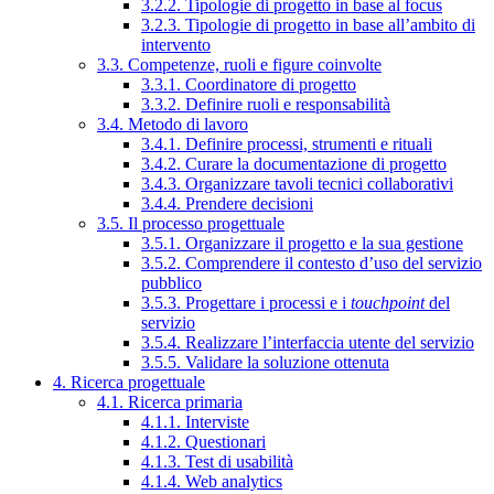
3.2.2. Tipologie di progetto in base al focus
3.2.3. Tipologie di progetto in base all’ambito di
intervento
3.3. Competenze, ruoli e figure coinvolte
3.3.1. Coordinatore di progetto
3.3.2. Definire ruoli e responsabilità
3.4. Metodo di lavoro
3.4.1. Definire processi, strumenti e rituali
3.4.2. Curare la documentazione di progetto
3.4.3. Organizzare tavoli tecnici collaborativi
3.4.4. Prendere decisioni
3.5. Il processo progettuale
3.5.1. Organizzare il progetto e la sua gestione
3.5.2. Comprendere il contesto d’uso del servizio
pubblico
3.5.3. Progettare i processi e i
touchpoint
del
servizio
3.5.4. Realizzare l’interfaccia utente del servizio
3.5.5. Validare la soluzione ottenuta
4. Ricerca progettuale
4.1. Ricerca primaria
4.1.1. Interviste
4.1.2. Questionari
4.1.3. Test di usabilità
4.1.4. Web analytics