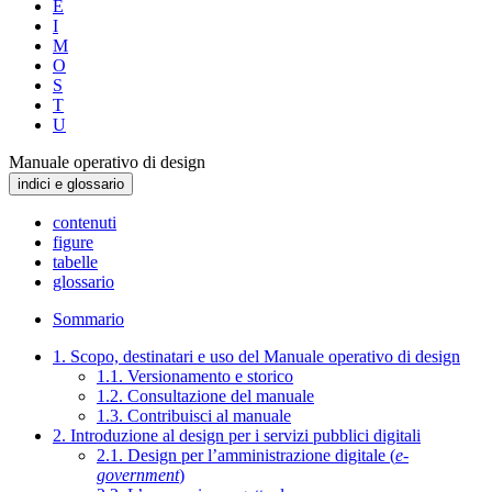
E
I
M
O
S
T
U
Manuale operativo di design
indici e glossario
contenuti
figure
tabelle
glossario
Sommario
1. Scopo, destinatari e uso del Manuale operativo di design
1.1. Versionamento e storico
1.2. Consultazione del manuale
1.3. Contribuisci al manuale
2. Introduzione al design per i servizi pubblici digitali
2.1. Design per l’amministrazione digitale (
e-
government
)