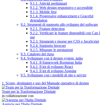
9.1.1. Attività preliminari
9.1.2. Web design responsivo e accessibile
9.1.3. Mobile first
9.1.4. Progressive enhancement e Graceful
degradation
9.2. Strumenti di supporto allo sviluppo del software
9.2.1. Feature detection
9.2.2. Verificare le feature disponibili con Can I
use
9.2.3. Strumenti e risorse per CSS e JavaScript
9.2.4. Supporto browser
9.2.5. Misurare le prestazioni
9.3. Catalogo del riuso
9.4. Sviluppare con il design system .italia
9.4.1. Il framework Bootstrap Italia
9.4.2. Il kit di sviluppo React
9.4.3. Il kit di sviluppo Angular
9.5. Sviluppare con i modelli di sito e servizi
1. Scopo, destinatari e uso del Manuale operativo di design
Team per la Trasformazione Digitale
in collaborazione con
Agenzia per l'Italia Digitale