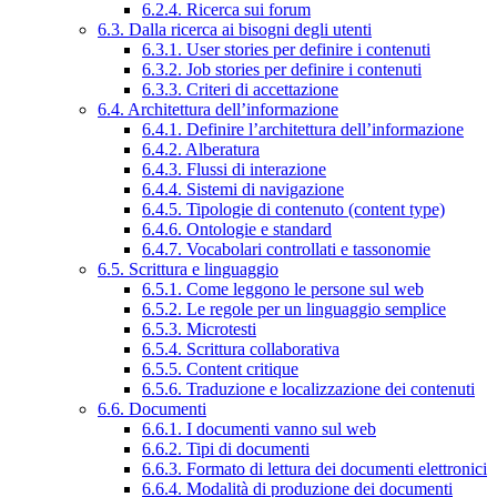
6.2.4. Ricerca sui forum
6.3. Dalla ricerca ai bisogni degli utenti
6.3.1. User stories per definire i contenuti
6.3.2. Job stories per definire i contenuti
6.3.3. Criteri di accettazione
6.4. Architettura dell’informazione
6.4.1. Definire l’architettura dell’informazione
6.4.2. Alberatura
6.4.3. Flussi di interazione
6.4.4. Sistemi di navigazione
6.4.5. Tipologie di contenuto (content type)
6.4.6. Ontologie e standard
6.4.7. Vocabolari controllati e tassonomie
6.5. Scrittura e linguaggio
6.5.1. Come leggono le persone sul web
6.5.2. Le regole per un linguaggio semplice
6.5.3. Microtesti
6.5.4. Scrittura collaborativa
6.5.5. Content critique
6.5.6. Traduzione e localizzazione dei contenuti
6.6. Documenti
6.6.1. I documenti vanno sul web
6.6.2. Tipi di documenti
6.6.3. Formato di lettura dei documenti elettronici
6.6.4. Modalità di produzione dei documenti