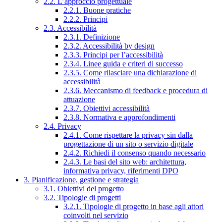
2.2. L’approccio progettuale
2.2.1. Buone pratiche
2.2.2. Principi
2.3. Accessibilità
2.3.1. Definizione
2.3.2. Accessibilità by design
2.3.3. Principi per l’accessibilità
2.3.4. Linee guida e criteri di successo
2.3.5. Come rilasciare una dichiarazione di
accessibilità
2.3.6. Meccanismo di feedback e procedura di
attuazione
2.3.7. Obiettivi accessibilità
2.3.8. Normativa e approfondimenti
2.4. Privacy
2.4.1. Come rispettare la privacy sin dalla
progettazione di un sito o servizio digitale
2.4.2. Richiedi il consenso quando necessario
2.4.3. Le basi del sito web: architettura,
informativa privacy, riferimenti DPO
3. Pianificazione, gestione e strategia
3.1. Obiettivi del progetto
3.2. Tipologie di progetti
3.2.1. Tipologie di progetto in base agli attori
coinvolti nel servizio