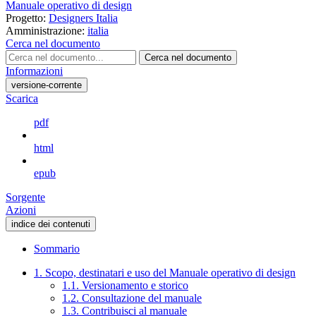
Manuale operativo di design
Progetto:
Designers Italia
Amministrazione:
italia
Cerca nel documento
Cerca nel documento
Informazioni
versione-corrente
Scarica
pdf
html
epub
Sorgente
Azioni
indice dei contenuti
Sommario
1. Scopo, destinatari e uso del Manuale operativo di design
1.1. Versionamento e storico
1.2. Consultazione del manuale
1.3. Contribuisci al manuale