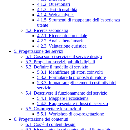
4.1.2. Questionari
4.1.3. Test di usabilità
4.1.4. Web analytics
4.1.5. Strumenti di mappatura dell’esperienza
utente
4.2. Ricerca secondaria
4.2.1. Ricerca documentale
4.2.2. Analisi benchmark
4.2.3. Valutazione euristica
5. Progettazione dei servizi
5.1. Cosa sono i servizi e il service design
5.2. Progettare servizi pubblici digitali
5.3. Definire il modello di servizio
5.3.1. Identificare gli attori coinvolti
5.3.2. Formulare la proposta di valore
5.3.3. Inquadrare gli elementi costitutivi del
servizio
5.4. Descrivere il funzionamento del servizio
5.4.1. Mappare l’ecosistema
5.4.2. Rappresentare i flussi di servizio
5.5. Co-progettare le soluzioni
5.5.1. Workshop di co-progettazione
6. Progettazione dei contenuti
6.1. Cos’è il content design
6.2. Ricerca utente sui contenuti e il linguaggio