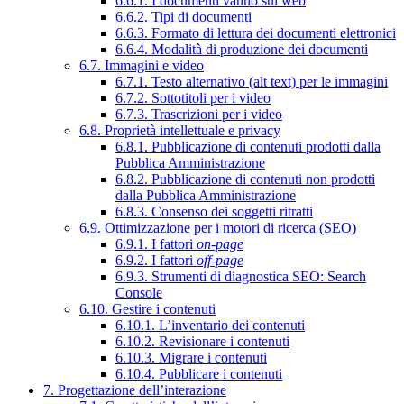
6.6.1. I documenti vanno sul web
6.6.2. Tipi di documenti
6.6.3. Formato di lettura dei documenti elettronici
6.6.4. Modalità di produzione dei documenti
6.7. Immagini e video
6.7.1. Testo alternativo (alt text) per le immagini
6.7.2. Sottotitoli per i video
6.7.3. Trascrizioni per i video
6.8. Proprietà intellettuale e privacy
6.8.1. Pubblicazione di contenuti prodotti dalla
Pubblica Amministrazione
6.8.2. Pubblicazione di contenuti non prodotti
dalla Pubblica Amministrazione
6.8.3. Consenso dei soggetti ritratti
6.9. Ottimizzazione per i motori di ricerca (SEO)
6.9.1. I fattori
on-page
6.9.2. I fattori
off-page
6.9.3. Strumenti di diagnostica SEO: Search
Console
6.10. Gestire i contenuti
6.10.1. L’inventario dei contenuti
6.10.2. Revisionare i contenuti
6.10.3. Migrare i contenuti
6.10.4. Pubblicare i contenuti
7. Progettazione dell’interazione