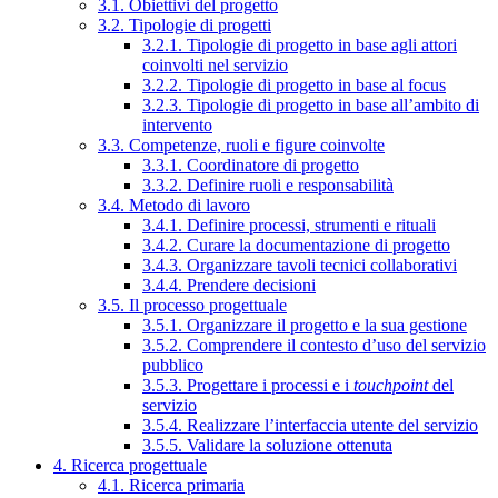
3.1. Obiettivi del progetto
3.2. Tipologie di progetti
3.2.1. Tipologie di progetto in base agli attori
coinvolti nel servizio
3.2.2. Tipologie di progetto in base al focus
3.2.3. Tipologie di progetto in base all’ambito di
intervento
3.3. Competenze, ruoli e figure coinvolte
3.3.1. Coordinatore di progetto
3.3.2. Definire ruoli e responsabilità
3.4. Metodo di lavoro
3.4.1. Definire processi, strumenti e rituali
3.4.2. Curare la documentazione di progetto
3.4.3. Organizzare tavoli tecnici collaborativi
3.4.4. Prendere decisioni
3.5. Il processo progettuale
3.5.1. Organizzare il progetto e la sua gestione
3.5.2. Comprendere il contesto d’uso del servizio
pubblico
3.5.3. Progettare i processi e i
touchpoint
del
servizio
3.5.4. Realizzare l’interfaccia utente del servizio
3.5.5. Validare la soluzione ottenuta
4. Ricerca progettuale
4.1. Ricerca primaria