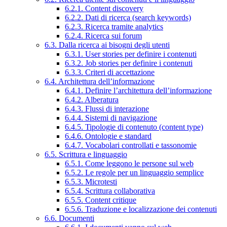
6.2.1. Content discovery
6.2.2. Dati di ricerca (search keywords)
6.2.3. Ricerca tramite analytics
6.2.4. Ricerca sui forum
6.3. Dalla ricerca ai bisogni degli utenti
6.3.1. User stories per definire i contenuti
6.3.2. Job stories per definire i contenuti
6.3.3. Criteri di accettazione
6.4. Architettura dell’informazione
6.4.1. Definire l’architettura dell’informazione
6.4.2. Alberatura
6.4.3. Flussi di interazione
6.4.4. Sistemi di navigazione
6.4.5. Tipologie di contenuto (content type)
6.4.6. Ontologie e standard
6.4.7. Vocabolari controllati e tassonomie
6.5. Scrittura e linguaggio
6.5.1. Come leggono le persone sul web
6.5.2. Le regole per un linguaggio semplice
6.5.3. Microtesti
6.5.4. Scrittura collaborativa
6.5.5. Content critique
6.5.6. Traduzione e localizzazione dei contenuti
6.6. Documenti