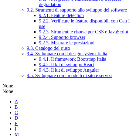
degradation
9.2. Strumenti di supporto allo sviluppo del software
9.2.1. Feature detection
9.2.2. Verificare le feature disponibili con Can I
use
9.2.3. Strumenti e risorse per CSS e JavaScript
9.2.4. Supporto browser
9.2.5. Misurare le prestazioni
9.3. Catalogo del riuso
9.4. Sviluppare con il design system .italia
9.4.1. Il framework Bootstrap Italia
9.4.2. Il kit di sviluppo React
9.4.3. Il kit di sviluppo Angular
9.5. Sviluppare con i modelli di sito e servizi
None
None
A
B
C
D
E
I
M