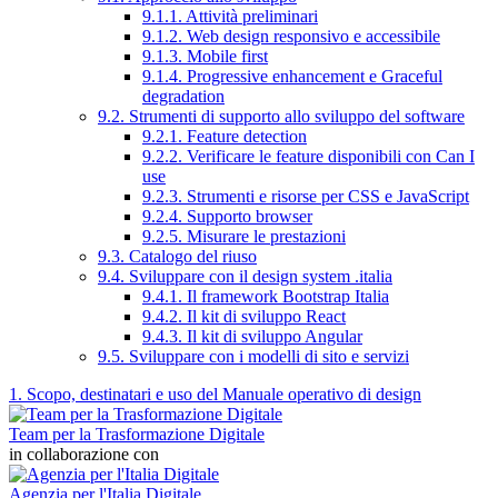
9.1.1. Attività preliminari
9.1.2. Web design responsivo e accessibile
9.1.3. Mobile first
9.1.4. Progressive enhancement e Graceful
degradation
9.2. Strumenti di supporto allo sviluppo del software
9.2.1. Feature detection
9.2.2. Verificare le feature disponibili con Can I
use
9.2.3. Strumenti e risorse per CSS e JavaScript
9.2.4. Supporto browser
9.2.5. Misurare le prestazioni
9.3. Catalogo del riuso
9.4. Sviluppare con il design system .italia
9.4.1. Il framework Bootstrap Italia
9.4.2. Il kit di sviluppo React
9.4.3. Il kit di sviluppo Angular
9.5. Sviluppare con i modelli di sito e servizi
1. Scopo, destinatari e uso del Manuale operativo di design
Team per la Trasformazione Digitale
in collaborazione con
Agenzia per l'Italia Digitale