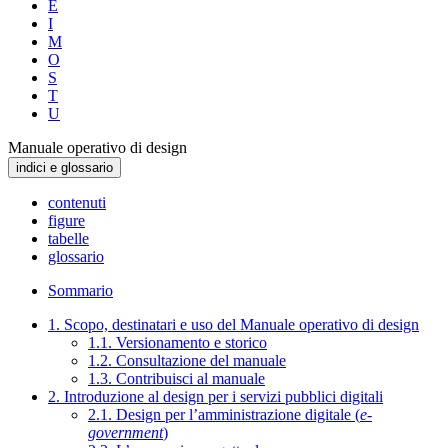
E
I
M
O
S
T
U
Manuale operativo di design
indici e glossario
contenuti
figure
tabelle
glossario
Sommario
1. Scopo, destinatari e uso del Manuale operativo di design
1.1. Versionamento e storico
1.2. Consultazione del manuale
1.3. Contribuisci al manuale
2. Introduzione al design per i servizi pubblici digitali
2.1. Design per l’amministrazione digitale (
e-
government
)