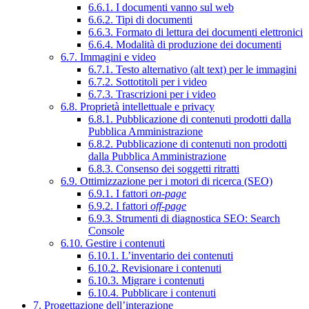
6.6.1. I documenti vanno sul web
6.6.2. Tipi di documenti
6.6.3. Formato di lettura dei documenti elettronici
6.6.4. Modalità di produzione dei documenti
6.7. Immagini e video
6.7.1. Testo alternativo (alt text) per le immagini
6.7.2. Sottotitoli per i video
6.7.3. Trascrizioni per i video
6.8. Proprietà intellettuale e privacy
6.8.1. Pubblicazione di contenuti prodotti dalla
Pubblica Amministrazione
6.8.2. Pubblicazione di contenuti non prodotti
dalla Pubblica Amministrazione
6.8.3. Consenso dei soggetti ritratti
6.9. Ottimizzazione per i motori di ricerca (SEO)
6.9.1. I fattori
on-page
6.9.2. I fattori
off-page
6.9.3. Strumenti di diagnostica SEO: Search
Console
6.10. Gestire i contenuti
6.10.1. L’inventario dei contenuti
6.10.2. Revisionare i contenuti
6.10.3. Migrare i contenuti
6.10.4. Pubblicare i contenuti
7. Progettazione dell’interazione