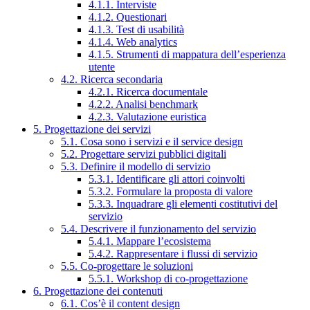
4.1.1. Interviste
4.1.2. Questionari
4.1.3. Test di usabilità
4.1.4. Web analytics
4.1.5. Strumenti di mappatura dell’esperienza
utente
4.2. Ricerca secondaria
4.2.1. Ricerca documentale
4.2.2. Analisi benchmark
4.2.3. Valutazione euristica
5. Progettazione dei servizi
5.1. Cosa sono i servizi e il service design
5.2. Progettare servizi pubblici digitali
5.3. Definire il modello di servizio
5.3.1. Identificare gli attori coinvolti
5.3.2. Formulare la proposta di valore
5.3.3. Inquadrare gli elementi costitutivi del
servizio
5.4. Descrivere il funzionamento del servizio
5.4.1. Mappare l’ecosistema
5.4.2. Rappresentare i flussi di servizio
5.5. Co-progettare le soluzioni
5.5.1. Workshop di co-progettazione
6. Progettazione dei contenuti
6.1. Cos’è il content design