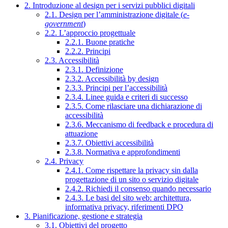
2. Introduzione al design per i servizi pubblici digitali
2.1. Design per l’amministrazione digitale (
e-
government
)
2.2. L’approccio progettuale
2.2.1. Buone pratiche
2.2.2. Principi
2.3. Accessibilità
2.3.1. Definizione
2.3.2. Accessibilità by design
2.3.3. Principi per l’accessibilità
2.3.4. Linee guida e criteri di successo
2.3.5. Come rilasciare una dichiarazione di
accessibilità
2.3.6. Meccanismo di feedback e procedura di
attuazione
2.3.7. Obiettivi accessibilità
2.3.8. Normativa e approfondimenti
2.4. Privacy
2.4.1. Come rispettare la privacy sin dalla
progettazione di un sito o servizio digitale
2.4.2. Richiedi il consenso quando necessario
2.4.3. Le basi del sito web: architettura,
informativa privacy, riferimenti DPO
3. Pianificazione, gestione e strategia
3.1. Obiettivi del progetto