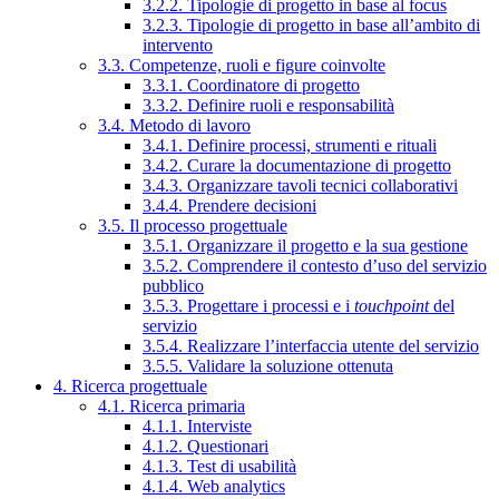
3.2.2. Tipologie di progetto in base al focus
3.2.3. Tipologie di progetto in base all’ambito di
intervento
3.3. Competenze, ruoli e figure coinvolte
3.3.1. Coordinatore di progetto
3.3.2. Definire ruoli e responsabilità
3.4. Metodo di lavoro
3.4.1. Definire processi, strumenti e rituali
3.4.2. Curare la documentazione di progetto
3.4.3. Organizzare tavoli tecnici collaborativi
3.4.4. Prendere decisioni
3.5. Il processo progettuale
3.5.1. Organizzare il progetto e la sua gestione
3.5.2. Comprendere il contesto d’uso del servizio
pubblico
3.5.3. Progettare i processi e i
touchpoint
del
servizio
3.5.4. Realizzare l’interfaccia utente del servizio
3.5.5. Validare la soluzione ottenuta
4. Ricerca progettuale
4.1. Ricerca primaria
4.1.1. Interviste
4.1.2. Questionari
4.1.3. Test di usabilità
4.1.4. Web analytics