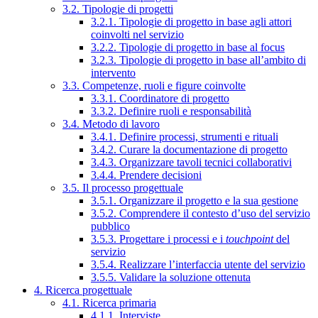
3.2. Tipologie di progetti
3.2.1. Tipologie di progetto in base agli attori
coinvolti nel servizio
3.2.2. Tipologie di progetto in base al focus
3.2.3. Tipologie di progetto in base all’ambito di
intervento
3.3. Competenze, ruoli e figure coinvolte
3.3.1. Coordinatore di progetto
3.3.2. Definire ruoli e responsabilità
3.4. Metodo di lavoro
3.4.1. Definire processi, strumenti e rituali
3.4.2. Curare la documentazione di progetto
3.4.3. Organizzare tavoli tecnici collaborativi
3.4.4. Prendere decisioni
3.5. Il processo progettuale
3.5.1. Organizzare il progetto e la sua gestione
3.5.2. Comprendere il contesto d’uso del servizio
pubblico
3.5.3. Progettare i processi e i
touchpoint
del
servizio
3.5.4. Realizzare l’interfaccia utente del servizio
3.5.5. Validare la soluzione ottenuta
4. Ricerca progettuale
4.1. Ricerca primaria
4.1.1. Interviste