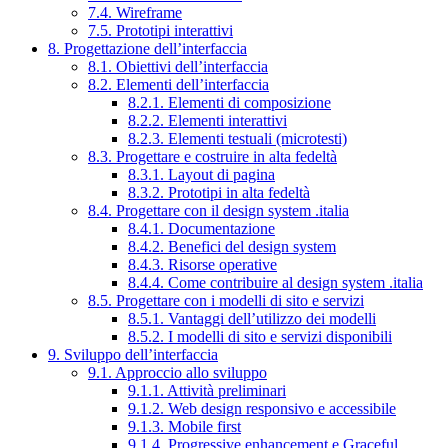
7.4. Wireframe
7.5. Prototipi interattivi
8. Progettazione dell’interfaccia
8.1. Obiettivi dell’interfaccia
8.2. Elementi dell’interfaccia
8.2.1. Elementi di composizione
8.2.2. Elementi interattivi
8.2.3. Elementi testuali (microtesti)
8.3. Progettare e costruire in alta fedeltà
8.3.1. Layout di pagina
8.3.2. Prototipi in alta fedeltà
8.4. Progettare con il design system .italia
8.4.1. Documentazione
8.4.2. Benefici del design system
8.4.3. Risorse operative
8.4.4. Come contribuire al design system .italia
8.5. Progettare con i modelli di sito e servizi
8.5.1. Vantaggi dell’utilizzo dei modelli
8.5.2. I modelli di sito e servizi disponibili
9. Sviluppo dell’interfaccia
9.1. Approccio allo sviluppo
9.1.1. Attività preliminari
9.1.2. Web design responsivo e accessibile
9.1.3. Mobile first
9.1.4. Progressive enhancement e Graceful