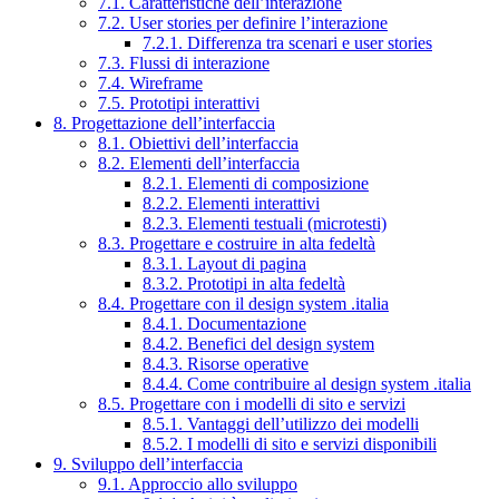
7.1. Caratteristiche dell’interazione
7.2. User stories per definire l’interazione
7.2.1. Differenza tra scenari e user stories
7.3. Flussi di interazione
7.4. Wireframe
7.5. Prototipi interattivi
8. Progettazione dell’interfaccia
8.1. Obiettivi dell’interfaccia
8.2. Elementi dell’interfaccia
8.2.1. Elementi di composizione
8.2.2. Elementi interattivi
8.2.3. Elementi testuali (microtesti)
8.3. Progettare e costruire in alta fedeltà
8.3.1. Layout di pagina
8.3.2. Prototipi in alta fedeltà
8.4. Progettare con il design system .italia
8.4.1. Documentazione
8.4.2. Benefici del design system
8.4.3. Risorse operative
8.4.4. Come contribuire al design system .italia
8.5. Progettare con i modelli di sito e servizi
8.5.1. Vantaggi dell’utilizzo dei modelli
8.5.2. I modelli di sito e servizi disponibili
9. Sviluppo dell’interfaccia
9.1. Approccio allo sviluppo