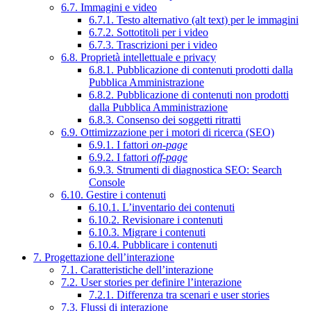
6.7. Immagini e video
6.7.1. Testo alternativo (alt text) per le immagini
6.7.2. Sottotitoli per i video
6.7.3. Trascrizioni per i video
6.8. Proprietà intellettuale e privacy
6.8.1. Pubblicazione di contenuti prodotti dalla
Pubblica Amministrazione
6.8.2. Pubblicazione di contenuti non prodotti
dalla Pubblica Amministrazione
6.8.3. Consenso dei soggetti ritratti
6.9. Ottimizzazione per i motori di ricerca (SEO)
6.9.1. I fattori
on-page
6.9.2. I fattori
off-page
6.9.3. Strumenti di diagnostica SEO: Search
Console
6.10. Gestire i contenuti
6.10.1. L’inventario dei contenuti
6.10.2. Revisionare i contenuti
6.10.3. Migrare i contenuti
6.10.4. Pubblicare i contenuti
7. Progettazione dell’interazione
7.1. Caratteristiche dell’interazione
7.2. User stories per definire l’interazione
7.2.1. Differenza tra scenari e user stories
7.3. Flussi di interazione