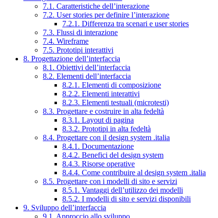
7.1. Caratteristiche dell’interazione
7.2. User stories per definire l’interazione
7.2.1. Differenza tra scenari e user stories
7.3. Flussi di interazione
7.4. Wireframe
7.5. Prototipi interattivi
8. Progettazione dell’interfaccia
8.1. Obiettivi dell’interfaccia
8.2. Elementi dell’interfaccia
8.2.1. Elementi di composizione
8.2.2. Elementi interattivi
8.2.3. Elementi testuali (microtesti)
8.3. Progettare e costruire in alta fedeltà
8.3.1. Layout di pagina
8.3.2. Prototipi in alta fedeltà
8.4. Progettare con il design system .italia
8.4.1. Documentazione
8.4.2. Benefici del design system
8.4.3. Risorse operative
8.4.4. Come contribuire al design system .italia
8.5. Progettare con i modelli di sito e servizi
8.5.1. Vantaggi dell’utilizzo dei modelli
8.5.2. I modelli di sito e servizi disponibili
9. Sviluppo dell’interfaccia
9.1. Approccio allo sviluppo