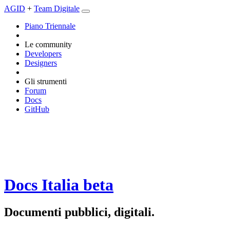
AGID
+
Team Digitale
Piano Triennale
Le community
Developers
Designers
Gli strumenti
Forum
Docs
GitHub
Docs Italia
beta
Documenti pubblici, digitali.