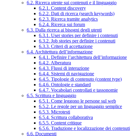
6.2. Ricerca utente sui contenuti e il linguaggio
6.2.1. Content discovery
6.2.2. Dati di ricerca (search keywords)
6.2.3. Ricerca tramite analytics
6.2.4. Ricerca sui forum
6.3. Dalla ricerca ai bisogni degli utenti
6.3.1. User stories per definire i contenuti
6.3.2. Job stories per definire i contenuti
6.3.3. Criteri di accettazione
6.4. Architettura dell’informazione
6.4.1. Definire l’architettura dell’informazione
6.4.2. Alberatura
6.4.3. Flussi di interazione
6.4.4. Sistemi di navigazione
6.4.5. Tipologie di contenuto (content type)
6.4.6. Ontologie e standard
6.4.7. Vocabolari controllati e tassonomie
6.5. Scrittura e linguaggio
6.5.1. Come leggono le persone sul web
6.5.2. Le regole per un linguaggio semplice
6.5.3. Microtesti
6.5.4. Scrittura collaborativa
6.5.5. Content critique
6.5.6. Traduzione e localizzazione dei contenuti
6.6. Documenti