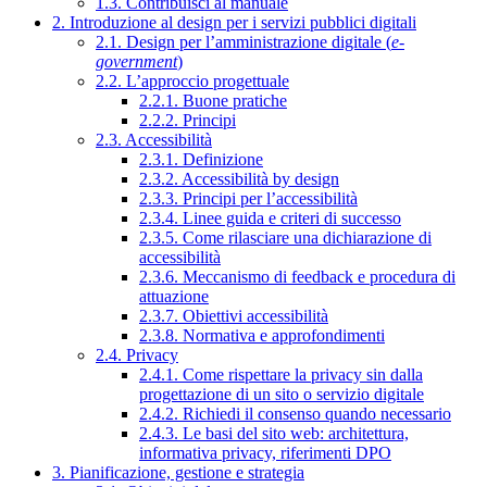
1.3. Contribuisci al manuale
2. Introduzione al design per i servizi pubblici digitali
2.1. Design per l’amministrazione digitale (
e-
government
)
2.2. L’approccio progettuale
2.2.1. Buone pratiche
2.2.2. Principi
2.3. Accessibilità
2.3.1. Definizione
2.3.2. Accessibilità by design
2.3.3. Principi per l’accessibilità
2.3.4. Linee guida e criteri di successo
2.3.5. Come rilasciare una dichiarazione di
accessibilità
2.3.6. Meccanismo di feedback e procedura di
attuazione
2.3.7. Obiettivi accessibilità
2.3.8. Normativa e approfondimenti
2.4. Privacy
2.4.1. Come rispettare la privacy sin dalla
progettazione di un sito o servizio digitale
2.4.2. Richiedi il consenso quando necessario
2.4.3. Le basi del sito web: architettura,
informativa privacy, riferimenti DPO
3. Pianificazione, gestione e strategia