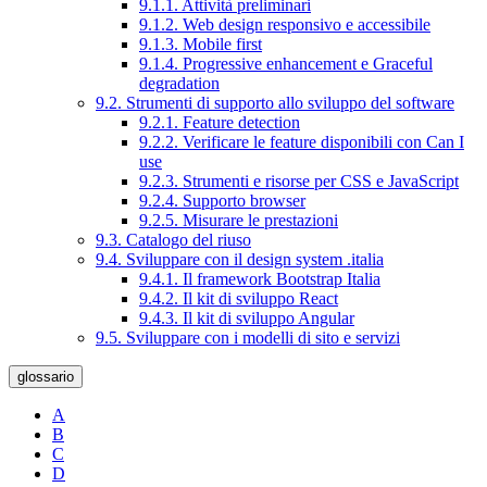
9.1.1. Attività preliminari
9.1.2. Web design responsivo e accessibile
9.1.3. Mobile first
9.1.4. Progressive enhancement e Graceful
degradation
9.2. Strumenti di supporto allo sviluppo del software
9.2.1. Feature detection
9.2.2. Verificare le feature disponibili con Can I
use
9.2.3. Strumenti e risorse per CSS e JavaScript
9.2.4. Supporto browser
9.2.5. Misurare le prestazioni
9.3. Catalogo del riuso
9.4. Sviluppare con il design system .italia
9.4.1. Il framework Bootstrap Italia
9.4.2. Il kit di sviluppo React
9.4.3. Il kit di sviluppo Angular
9.5. Sviluppare con i modelli di sito e servizi
glossario
A
B
C
D