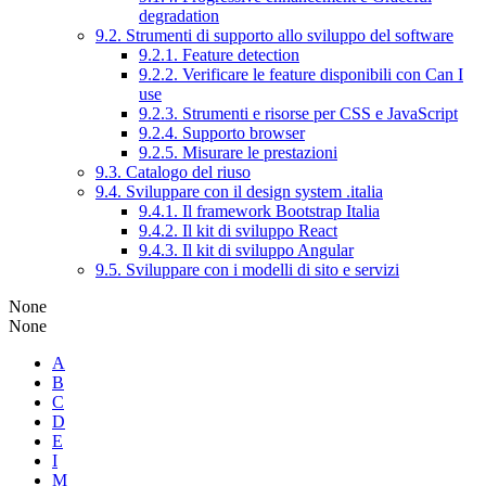
degradation
9.2. Strumenti di supporto allo sviluppo del software
9.2.1. Feature detection
9.2.2. Verificare le feature disponibili con Can I
use
9.2.3. Strumenti e risorse per CSS e JavaScript
9.2.4. Supporto browser
9.2.5. Misurare le prestazioni
9.3. Catalogo del riuso
9.4. Sviluppare con il design system .italia
9.4.1. Il framework Bootstrap Italia
9.4.2. Il kit di sviluppo React
9.4.3. Il kit di sviluppo Angular
9.5. Sviluppare con i modelli di sito e servizi
None
None
A
B
C
D
E
I
M