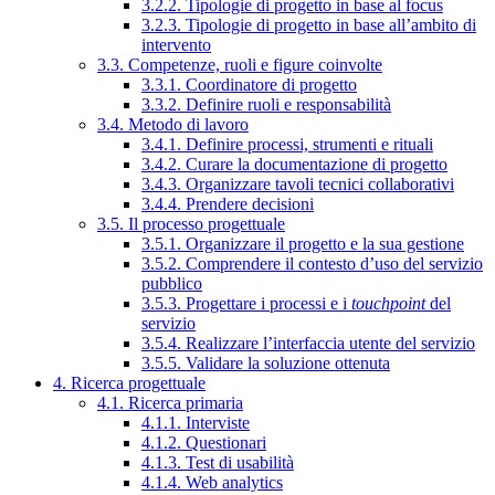
3.2.2. Tipologie di progetto in base al focus
3.2.3. Tipologie di progetto in base all’ambito di
intervento
3.3. Competenze, ruoli e figure coinvolte
3.3.1. Coordinatore di progetto
3.3.2. Definire ruoli e responsabilità
3.4. Metodo di lavoro
3.4.1. Definire processi, strumenti e rituali
3.4.2. Curare la documentazione di progetto
3.4.3. Organizzare tavoli tecnici collaborativi
3.4.4. Prendere decisioni
3.5. Il processo progettuale
3.5.1. Organizzare il progetto e la sua gestione
3.5.2. Comprendere il contesto d’uso del servizio
pubblico
3.5.3. Progettare i processi e i
touchpoint
del
servizio
3.5.4. Realizzare l’interfaccia utente del servizio
3.5.5. Validare la soluzione ottenuta
4. Ricerca progettuale
4.1. Ricerca primaria
4.1.1. Interviste
4.1.2. Questionari
4.1.3. Test di usabilità
4.1.4. Web analytics