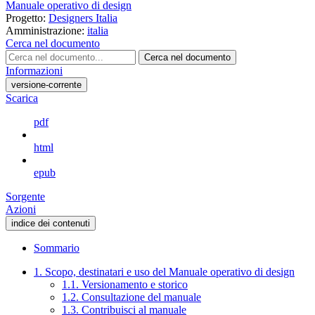
Manuale operativo di design
Progetto:
Designers Italia
Amministrazione:
italia
Cerca nel documento
Cerca nel documento
Informazioni
versione-corrente
Scarica
pdf
html
epub
Sorgente
Azioni
indice dei contenuti
Sommario
1. Scopo, destinatari e uso del Manuale operativo di design
1.1. Versionamento e storico
1.2. Consultazione del manuale
1.3. Contribuisci al manuale