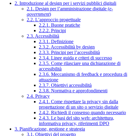
2. Introduzione al design per i servizi pubblici digitali
2.1. Design per l’amministrazione digitale (
e-
government
)
2.2. L’approccio progettuale
2.2.1. Buone pratiche
2.2.2. Principi
2.3. Accessibilità
2.3.1. Definizione
2.3.2. Accessibilità by design
2.3.3. Principi per l’accessibilità
2.3.4. Linee guida e criteri di successo
2.3.5. Come rilasciare una dichiarazione di
accessibilità
2.3.6. Meccanismo di feedback e procedura di
attuazione
2.3.7. Obiettivi accessibilità
2.3.8. Normativa e approfondimenti
2.4. Privacy
2.4.1. Come rispettare la privacy sin dalla
progettazione di un sito o servizio digitale
2.4.2. Richiedi il consenso quando necessario
2.4.3. Le basi del sito web: architettura,
informativa privacy, riferimenti DPO
3. Pianificazione, gestione e strategia
3.1. Obiettivi del progetto