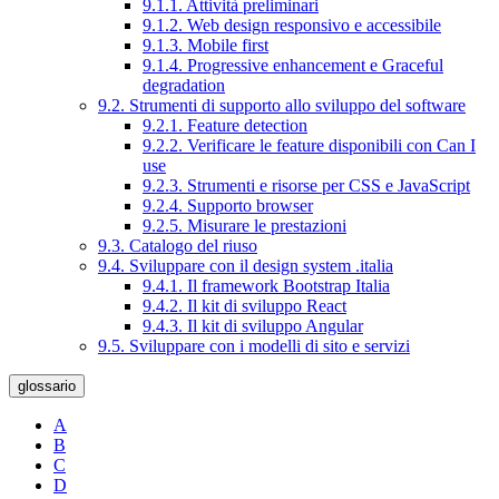
9.1.1. Attività preliminari
9.1.2. Web design responsivo e accessibile
9.1.3. Mobile first
9.1.4. Progressive enhancement e Graceful
degradation
9.2. Strumenti di supporto allo sviluppo del software
9.2.1. Feature detection
9.2.2. Verificare le feature disponibili con Can I
use
9.2.3. Strumenti e risorse per CSS e JavaScript
9.2.4. Supporto browser
9.2.5. Misurare le prestazioni
9.3. Catalogo del riuso
9.4. Sviluppare con il design system .italia
9.4.1. Il framework Bootstrap Italia
9.4.2. Il kit di sviluppo React
9.4.3. Il kit di sviluppo Angular
9.5. Sviluppare con i modelli di sito e servizi
glossario
A
B
C
D