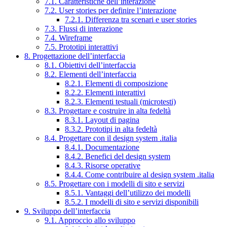
7.1. Caratteristiche dell’interazione
7.2. User stories per definire l’interazione
7.2.1. Differenza tra scenari e user stories
7.3. Flussi di interazione
7.4. Wireframe
7.5. Prototipi interattivi
8. Progettazione dell’interfaccia
8.1. Obiettivi dell’interfaccia
8.2. Elementi dell’interfaccia
8.2.1. Elementi di composizione
8.2.2. Elementi interattivi
8.2.3. Elementi testuali (microtesti)
8.3. Progettare e costruire in alta fedeltà
8.3.1. Layout di pagina
8.3.2. Prototipi in alta fedeltà
8.4. Progettare con il design system .italia
8.4.1. Documentazione
8.4.2. Benefici del design system
8.4.3. Risorse operative
8.4.4. Come contribuire al design system .italia
8.5. Progettare con i modelli di sito e servizi
8.5.1. Vantaggi dell’utilizzo dei modelli
8.5.2. I modelli di sito e servizi disponibili
9. Sviluppo dell’interfaccia
9.1. Approccio allo sviluppo