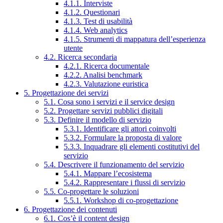
4.1.1. Interviste
4.1.2. Questionari
4.1.3. Test di usabilità
4.1.4. Web analytics
4.1.5. Strumenti di mappatura dell’esperienza
utente
4.2. Ricerca secondaria
4.2.1. Ricerca documentale
4.2.2. Analisi benchmark
4.2.3. Valutazione euristica
5. Progettazione dei servizi
5.1. Cosa sono i servizi e il service design
5.2. Progettare servizi pubblici digitali
5.3. Definire il modello di servizio
5.3.1. Identificare gli attori coinvolti
5.3.2. Formulare la proposta di valore
5.3.3. Inquadrare gli elementi costitutivi del
servizio
5.4. Descrivere il funzionamento del servizio
5.4.1. Mappare l’ecosistema
5.4.2. Rappresentare i flussi di servizio
5.5. Co-progettare le soluzioni
5.5.1. Workshop di co-progettazione
6. Progettazione dei contenuti
6.1. Cos’è il content design