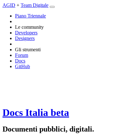
AGID
+
Team Digitale
Piano Triennale
Le community
Developers
Designers
Gli strumenti
Forum
Docs
GitHub
Docs Italia
beta
Documenti pubblici, digitali.