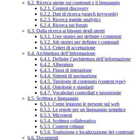
6.2. Ricerca utente sui contenuti e il linguaggio
6.2.1. Content discovery
6.2.2. Dati di ricerca (search keywords)
6.2.3. Ricerca tramite analytics
6.2.4. Ricerca sui forum
6.3. Dalla ricerca ai bisogni degli utenti
6.3.1. User stories per definire i contenuti
6.3.2. Job stories per definire i contenuti
6.3.3. Criteri di accettazione
6.4. Architettura dell’informazione
6.4.1. Definire l’architettura dell’informazione
6.4.2. Alberatura
6.4.3. Flussi di interazione
6.4.4. Sistemi di navigazione
6.4.5. Tipologie di contenuto (content type)
6.4.6. Ontologie e standard
6.4.7. Vocabolari controllati e tassonomie
6.5. Scrittura e linguaggio
6.5.1. Come leggono le persone sul web
6.5.2. Le regole per un linguaggio semplice
6.5.3. Microtesti
6.5.4. Scrittura collaborativa
6.5.5. Content critique
6.5.6. Traduzione e localizzazione dei contenuti
6.6. Documenti