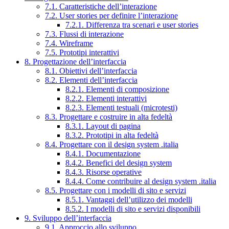
7.1. Caratteristiche dell’interazione
7.2. User stories per definire l’interazione
7.2.1. Differenza tra scenari e user stories
7.3. Flussi di interazione
7.4. Wireframe
7.5. Prototipi interattivi
8. Progettazione dell’interfaccia
8.1. Obiettivi dell’interfaccia
8.2. Elementi dell’interfaccia
8.2.1. Elementi di composizione
8.2.2. Elementi interattivi
8.2.3. Elementi testuali (microtesti)
8.3. Progettare e costruire in alta fedeltà
8.3.1. Layout di pagina
8.3.2. Prototipi in alta fedeltà
8.4. Progettare con il design system .italia
8.4.1. Documentazione
8.4.2. Benefici del design system
8.4.3. Risorse operative
8.4.4. Come contribuire al design system .italia
8.5. Progettare con i modelli di sito e servizi
8.5.1. Vantaggi dell’utilizzo dei modelli
8.5.2. I modelli di sito e servizi disponibili
9. Sviluppo dell’interfaccia
9.1. Approccio allo sviluppo