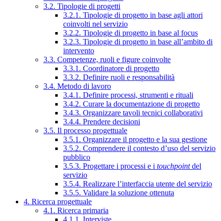
3.2. Tipologie di progetti
3.2.1. Tipologie di progetto in base agli attori
coinvolti nel servizio
3.2.2. Tipologie di progetto in base al focus
3.2.3. Tipologie di progetto in base all’ambito di
intervento
3.3. Competenze, ruoli e figure coinvolte
3.3.1. Coordinatore di progetto
3.3.2. Definire ruoli e responsabilità
3.4. Metodo di lavoro
3.4.1. Definire processi, strumenti e rituali
3.4.2. Curare la documentazione di progetto
3.4.3. Organizzare tavoli tecnici collaborativi
3.4.4. Prendere decisioni
3.5. Il processo progettuale
3.5.1. Organizzare il progetto e la sua gestione
3.5.2. Comprendere il contesto d’uso del servizio
pubblico
3.5.3. Progettare i processi e i
touchpoint
del
servizio
3.5.4. Realizzare l’interfaccia utente del servizio
3.5.5. Validare la soluzione ottenuta
4. Ricerca progettuale
4.1. Ricerca primaria
4.1.1. Interviste