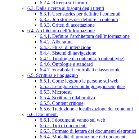
6.2.4. Ricerca sui forum
6.3. Dalla ricerca ai bisogni degli utenti
6.3.1. User stories per definire i contenuti
6.3.2. Job stories per definire i contenuti
6.3.3. Criteri di accettazione
6.4. Architettura dell’informazione
6.4.1. Definire l’architettura dell’informazione
6.4.2. Alberatura
6.4.3. Flussi di interazione
6.4.4. Sistemi di navigazione
6.4.5. Tipologie di contenuto (content type)
6.4.6. Ontologie e standard
6.4.7. Vocabolari controllati e tassonomie
6.5. Scrittura e linguaggio
6.5.1. Come leggono le persone sul web
6.5.2. Le regole per un linguaggio semplice
6.5.3. Microtesti
6.5.4. Scrittura collaborativa
6.5.5. Content critique
6.5.6. Traduzione e localizzazione dei contenuti
6.6. Documenti
6.6.1. I documenti vanno sul web
6.6.2. Tipi di documenti
6.6.3. Formato di lettura dei documenti elettronici
6.6.4. Modalità di produzione dei documenti