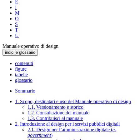
E
I
M
O
S
T
U
Manuale operativo di design
indici e glossario
contenuti
figure
tabelle
glossario
Sommario
1. Scopo, destinatari e uso del Manuale operativo di design
1.1. Versionamento e storico
1.2. Consultazione del manuale
1.3. Contribuisci al manuale
2. Introduzione al design per i servizi pubblici digitali
2.1. Design per l’amministrazione digitale (
e-
government
)