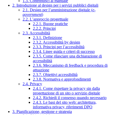
1.3. Contribuisci al manuale
2. Introduzione al design per i servizi pubblici digitali
2.1. Design per l’amministrazione digitale (
e-
government
)
2.2. L’approccio progettuale
2.2.1. Buone pratiche
2.2.2. Principi
2.3. Accessibilità
2.3.1. Definizione
2.3.2. Accessibilità by design
2.3.3. Principi per l’accessibilità
2.3.4. Linee guida e criteri di successo
2.3.5. Come rilasciare una dichiarazione di
accessibilità
2.3.6. Meccanismo di feedback e procedura di
attuazione
2.3.7. Obiettivi accessibilità
2.3.8. Normativa e approfondimenti
2.4. Privacy
2.4.1. Come rispettare la privacy sin dalla
progettazione di un sito o servizio digitale
2.4.2. Richiedi il consenso quando necessario
2.4.3. Le basi del sito web: architettura,
informativa privacy, riferimenti DPO
3. Pianificazione, gestione e strategia