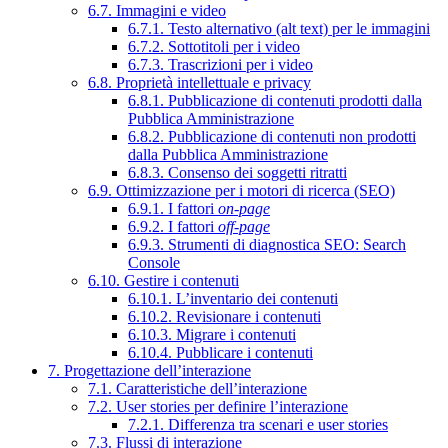
6.7. Immagini e video
6.7.1. Testo alternativo (alt text) per le immagini
6.7.2. Sottotitoli per i video
6.7.3. Trascrizioni per i video
6.8. Proprietà intellettuale e privacy
6.8.1. Pubblicazione di contenuti prodotti dalla
Pubblica Amministrazione
6.8.2. Pubblicazione di contenuti non prodotti
dalla Pubblica Amministrazione
6.8.3. Consenso dei soggetti ritratti
6.9. Ottimizzazione per i motori di ricerca (SEO)
6.9.1. I fattori
on-page
6.9.2. I fattori
off-page
6.9.3. Strumenti di diagnostica SEO: Search
Console
6.10. Gestire i contenuti
6.10.1. L’inventario dei contenuti
6.10.2. Revisionare i contenuti
6.10.3. Migrare i contenuti
6.10.4. Pubblicare i contenuti
7. Progettazione dell’interazione
7.1. Caratteristiche dell’interazione
7.2. User stories per definire l’interazione
7.2.1. Differenza tra scenari e user stories
7.3. Flussi di interazione