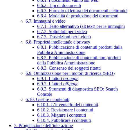
6.6.1. I documenti vanno sul web
6.6.2. Tipi di documenti
6.6.3. Formato di lettura dei documenti elettronici
6.6.4. Modalità di produzione dei documenti
6.7. Immagini e video
6.7.1. Testo alternativo (alt text) per le immagini
6.7.2. Sottotitoli per i video
6.7.3. Trascrizioni per i video
6.8. Proprietà intellettuale e privacy
6.8.1. Pubblicazione di contenuti prodotti dalla
Pubblica Amministrazione
6.8.2. Pubblicazione di contenuti non prodotti
dalla Pubblica Amministrazione
6.8.3. Consenso dei soggetti ritratti
6.9. Ottimizzazione per i motori di ricerca (SEO)
6.9.1. I fattori
on-page
6.9.2. I fattori
off-page
6.9.3. Strumenti di diagnostica SEO: Search
Console
6.10. Gestire i contenuti
6.10.1. L’inventario dei contenuti
6.10.2. Revisionare i contenuti
6.10.3. Migrare i contenuti
6.10.4. Pubblicare i contenuti
7. Progettazione dell’interazione