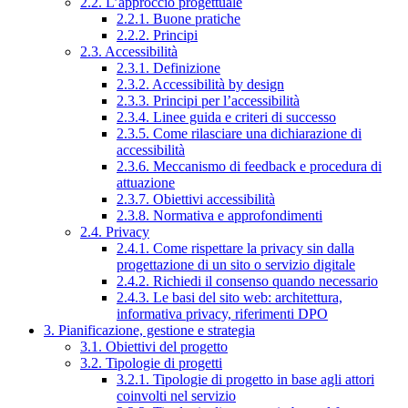
2.2. L’approccio progettuale
2.2.1. Buone pratiche
2.2.2. Principi
2.3. Accessibilità
2.3.1. Definizione
2.3.2. Accessibilità by design
2.3.3. Principi per l’accessibilità
2.3.4. Linee guida e criteri di successo
2.3.5. Come rilasciare una dichiarazione di
accessibilità
2.3.6. Meccanismo di feedback e procedura di
attuazione
2.3.7. Obiettivi accessibilità
2.3.8. Normativa e approfondimenti
2.4. Privacy
2.4.1. Come rispettare la privacy sin dalla
progettazione di un sito o servizio digitale
2.4.2. Richiedi il consenso quando necessario
2.4.3. Le basi del sito web: architettura,
informativa privacy, riferimenti DPO
3. Pianificazione, gestione e strategia
3.1. Obiettivi del progetto
3.2. Tipologie di progetti
3.2.1. Tipologie di progetto in base agli attori
coinvolti nel servizio