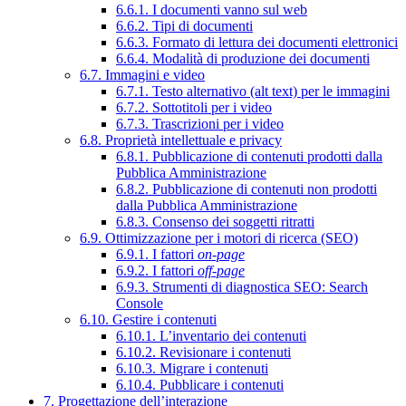
6.6.1. I documenti vanno sul web
6.6.2. Tipi di documenti
6.6.3. Formato di lettura dei documenti elettronici
6.6.4. Modalità di produzione dei documenti
6.7. Immagini e video
6.7.1. Testo alternativo (alt text) per le immagini
6.7.2. Sottotitoli per i video
6.7.3. Trascrizioni per i video
6.8. Proprietà intellettuale e privacy
6.8.1. Pubblicazione di contenuti prodotti dalla
Pubblica Amministrazione
6.8.2. Pubblicazione di contenuti non prodotti
dalla Pubblica Amministrazione
6.8.3. Consenso dei soggetti ritratti
6.9. Ottimizzazione per i motori di ricerca (SEO)
6.9.1. I fattori
on-page
6.9.2. I fattori
off-page
6.9.3. Strumenti di diagnostica SEO: Search
Console
6.10. Gestire i contenuti
6.10.1. L’inventario dei contenuti
6.10.2. Revisionare i contenuti
6.10.3. Migrare i contenuti
6.10.4. Pubblicare i contenuti
7. Progettazione dell’interazione