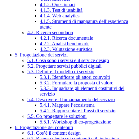
4.1.2. Questionari
4.1.3. Test di usabilità
4.1.4. Web analytics
4.1.5. Strumenti di mappatura dell’esperienza
utente
4.2. Ricerca secondaria
4.2.1. Ricerca documentale
4.2.2. Analisi benchmark
4.2.3. Valutazione euristica
5. Progettazione dei servizi
5.1. Cosa sono i servizi e il service design
5.2. Progettare servizi pubblici digitali
5.3. Definire il modello di servizio
5.3.1. Identificare gli attori coinvolti
5.3.2. Formulare la proposta di valore
5.3.3. Inquadrare gli elementi costitutivi del
servizio
5.4. Descrivere il funzionamento del servizio
5.4.1. Mappare l’ecosistema
5.4.2. Rappresentare i flussi di servizio
5.5. Co-progettare le soluzioni
5.5.1. Workshop di co-progettazione
6. Progettazione dei contenuti
6.1. Cos’è il content design
6.2. Ricerca utente sui contenuti e il linguaggio