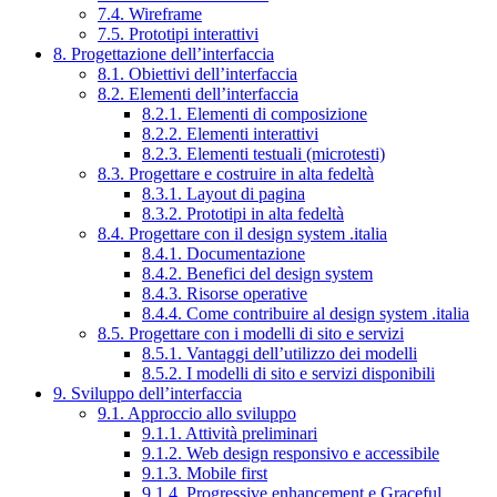
7.4. Wireframe
7.5. Prototipi interattivi
8. Progettazione dell’interfaccia
8.1. Obiettivi dell’interfaccia
8.2. Elementi dell’interfaccia
8.2.1. Elementi di composizione
8.2.2. Elementi interattivi
8.2.3. Elementi testuali (microtesti)
8.3. Progettare e costruire in alta fedeltà
8.3.1. Layout di pagina
8.3.2. Prototipi in alta fedeltà
8.4. Progettare con il design system .italia
8.4.1. Documentazione
8.4.2. Benefici del design system
8.4.3. Risorse operative
8.4.4. Come contribuire al design system .italia
8.5. Progettare con i modelli di sito e servizi
8.5.1. Vantaggi dell’utilizzo dei modelli
8.5.2. I modelli di sito e servizi disponibili
9. Sviluppo dell’interfaccia
9.1. Approccio allo sviluppo
9.1.1. Attività preliminari
9.1.2. Web design responsivo e accessibile
9.1.3. Mobile first
9.1.4. Progressive enhancement e Graceful