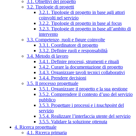
3.1. Obiettivi del progetto
3.2. Tipologie di progetti
3.2.1. Tipologie di progetto in base agli attori
coinvolti nel servizio
3.2.2. Tipologie di progetto in base al focus
3.2.3. Tipologie di progetto in base all’ambito di
intervento
3.3. Competenze, ruoli e figure coinvolte
3.3.1. Coordinatore di progetto
3.3.2. Definire ruoli e responsabilità
3.4. Metodo di lavoro
3.4.1. Definire processi, strumenti e rituali
3.4.2. Curare la documentazione di progetto
3.4.3. Organizzare tavoli tecnici collaborativi
3.4.4. Prendere decisioni
3.5. Il processo progettuale
3.5.1. Organizzare il progetto e la sua gestione
3.5.2. Comprendere il contesto d’uso del servizio
pubblico
3.5.3. Progettare i processi e i
touchpoint
del
servizio
3.5.4. Realizzare l’interfaccia utente del servizio
3.5.5. Validare la soluzione ottenuta
4. Ricerca progettuale
4.1. Ricerca primaria