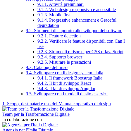
9.1.1. Attività preliminari
9.1.2. Web design responsivo e accessibile
9.1.3. Mobile first
9.1.4. Progressive enhancement e Graceful
degradation
9.2. Strumenti di supporto allo sviluppo del software
9.2.1. Feature detection
9.2.2. Verificare le feature disponibili con Can I
use
9.2.3. Strumenti e risorse per CSS e JavaScript
9.2.4. Supporto browser
9.2.5. Misurare le prestazioni
9.3. Catalogo del riuso
9.4. Sviluppare con il design system .italia
9.4.1. Il framework Bootstrap Italia
9.4.2. Il kit di sviluppo React
9.4.3. Il kit di sviluppo Angular
9.5. Sviluppare con i modelli di sito e servizi
1. Scopo, destinatari e uso del Manuale operativo di design
Team per la Trasformazione Digitale
in collaborazione con
Agenzia per l'Italia Digitale