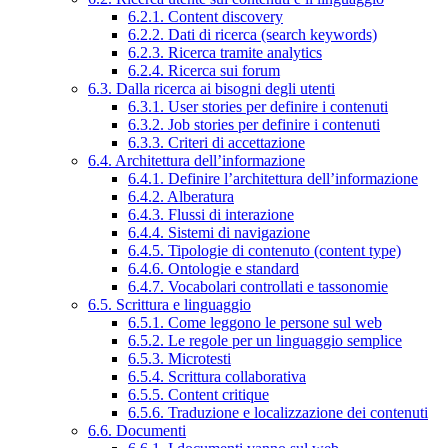
6.2.1. Content discovery
6.2.2. Dati di ricerca (search keywords)
6.2.3. Ricerca tramite analytics
6.2.4. Ricerca sui forum
6.3. Dalla ricerca ai bisogni degli utenti
6.3.1. User stories per definire i contenuti
6.3.2. Job stories per definire i contenuti
6.3.3. Criteri di accettazione
6.4. Architettura dell’informazione
6.4.1. Definire l’architettura dell’informazione
6.4.2. Alberatura
6.4.3. Flussi di interazione
6.4.4. Sistemi di navigazione
6.4.5. Tipologie di contenuto (content type)
6.4.6. Ontologie e standard
6.4.7. Vocabolari controllati e tassonomie
6.5. Scrittura e linguaggio
6.5.1. Come leggono le persone sul web
6.5.2. Le regole per un linguaggio semplice
6.5.3. Microtesti
6.5.4. Scrittura collaborativa
6.5.5. Content critique
6.5.6. Traduzione e localizzazione dei contenuti
6.6. Documenti