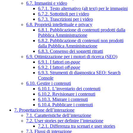
6.7. Immagini e video
6.7.1. Testo alternativo (alt text) per le immagini
6.7.2. Sottotitoli per i video
6.7.3. Trascrizioni per i video
6.8. Proprietà intellettuale e privacy
6.8.1. Pubblicazione di contenuti prodotti dalla
Pubblica Amministrazione
6.8.2. Pubblicazione di contenuti non prodotti
dalla Pubblica Amministrazione
6.8.3. Consenso dei soggetti ritratti
6.9. Ottimizzazione per i motori di ricerca (SEO)
6.9.1. I fattori
on-page
6.9.2. I fattori
off-page
6.9.3. Strumenti di diagnostica SEO: Search
Console
6.10. Gestire i contenuti
6.10.1. L’inventario dei contenuti
6.10.2. Revisionare i contenuti
6.10.3. Migrare i contenuti
6.10.4. Pubblicare i contenuti
7. Progettazione dell’interazione
7.1. Caratteristiche dell’interazione
7.2. User stories per definire l’interazione
7.2.1. Differenza tra scenari e user stories
7.3. Flussi di interazione