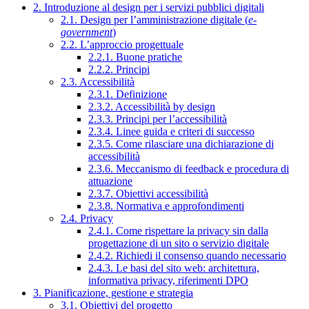
2. Introduzione al design per i servizi pubblici digitali
2.1. Design per l’amministrazione digitale (
e-
government
)
2.2. L’approccio progettuale
2.2.1. Buone pratiche
2.2.2. Principi
2.3. Accessibilità
2.3.1. Definizione
2.3.2. Accessibilità by design
2.3.3. Principi per l’accessibilità
2.3.4. Linee guida e criteri di successo
2.3.5. Come rilasciare una dichiarazione di
accessibilità
2.3.6. Meccanismo di feedback e procedura di
attuazione
2.3.7. Obiettivi accessibilità
2.3.8. Normativa e approfondimenti
2.4. Privacy
2.4.1. Come rispettare la privacy sin dalla
progettazione di un sito o servizio digitale
2.4.2. Richiedi il consenso quando necessario
2.4.3. Le basi del sito web: architettura,
informativa privacy, riferimenti DPO
3. Pianificazione, gestione e strategia
3.1. Obiettivi del progetto