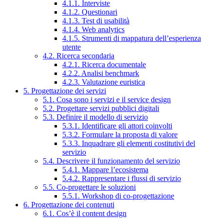
4.1.1. Interviste
4.1.2. Questionari
4.1.3. Test di usabilità
4.1.4. Web analytics
4.1.5. Strumenti di mappatura dell’esperienza
utente
4.2. Ricerca secondaria
4.2.1. Ricerca documentale
4.2.2. Analisi benchmark
4.2.3. Valutazione euristica
5. Progettazione dei servizi
5.1. Cosa sono i servizi e il service design
5.2. Progettare servizi pubblici digitali
5.3. Definire il modello di servizio
5.3.1. Identificare gli attori coinvolti
5.3.2. Formulare la proposta di valore
5.3.3. Inquadrare gli elementi costitutivi del
servizio
5.4. Descrivere il funzionamento del servizio
5.4.1. Mappare l’ecosistema
5.4.2. Rappresentare i flussi di servizio
5.5. Co-progettare le soluzioni
5.5.1. Workshop di co-progettazione
6. Progettazione dei contenuti
6.1. Cos’è il content design