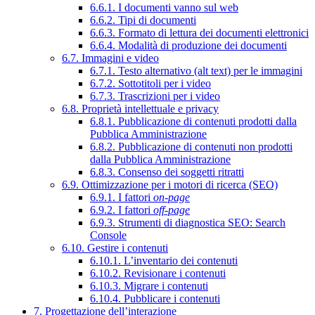
6.6.1. I documenti vanno sul web
6.6.2. Tipi di documenti
6.6.3. Formato di lettura dei documenti elettronici
6.6.4. Modalità di produzione dei documenti
6.7. Immagini e video
6.7.1. Testo alternativo (alt text) per le immagini
6.7.2. Sottotitoli per i video
6.7.3. Trascrizioni per i video
6.8. Proprietà intellettuale e privacy
6.8.1. Pubblicazione di contenuti prodotti dalla
Pubblica Amministrazione
6.8.2. Pubblicazione di contenuti non prodotti
dalla Pubblica Amministrazione
6.8.3. Consenso dei soggetti ritratti
6.9. Ottimizzazione per i motori di ricerca (SEO)
6.9.1. I fattori
on-page
6.9.2. I fattori
off-page
6.9.3. Strumenti di diagnostica SEO: Search
Console
6.10. Gestire i contenuti
6.10.1. L’inventario dei contenuti
6.10.2. Revisionare i contenuti
6.10.3. Migrare i contenuti
6.10.4. Pubblicare i contenuti
7. Progettazione dell’interazione