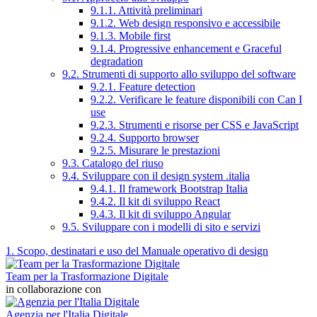
9.1.1. Attività preliminari
9.1.2. Web design responsivo e accessibile
9.1.3. Mobile first
9.1.4. Progressive enhancement e Graceful
degradation
9.2. Strumenti di supporto allo sviluppo del software
9.2.1. Feature detection
9.2.2. Verificare le feature disponibili con Can I
use
9.2.3. Strumenti e risorse per CSS e JavaScript
9.2.4. Supporto browser
9.2.5. Misurare le prestazioni
9.3. Catalogo del riuso
9.4. Sviluppare con il design system .italia
9.4.1. Il framework Bootstrap Italia
9.4.2. Il kit di sviluppo React
9.4.3. Il kit di sviluppo Angular
9.5. Sviluppare con i modelli di sito e servizi
1. Scopo, destinatari e uso del Manuale operativo di design
Team per la Trasformazione Digitale
in collaborazione con
Agenzia per l'Italia Digitale