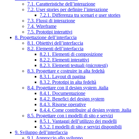
7.1. Caratteristiche dell’interazione
7.2. User stories per definire l’interazione
7.2.1. Differenza tra scenari e user stories
7.3. Flussi di interazione
7.4. Wireframe
7.5. Prototipi interattivi
8. Progettazione dell’interfaccia
8.1. Obiettivi dell’interfaccia
8.2. Elementi dell’interfaccia
8.2.1. Elementi di composizione
8.2.2. Elementi interattivi
8.2.3. Elementi testuali (microtesti)
8.3. Progettare e costruire in alta fedeltà
8.3.1. Layout di pagina
8.3.2. Prototipi in alta fedeltà
8.4. Progettare con il design system .italia
8.4.1. Documentazione
8.4.2. Benefici del design system
8.4.3. Risorse operative
8.4.4. Come contribuire al design system .italia
8.5. Progettare con i modelli di sito e servizi
8.5.1. Vantaggi dell’utilizzo dei modelli
8.5.2. I modelli di sito e servizi disponibili
9. Sviluppo dell’interfaccia
9.1. Approccio allo sviluppo