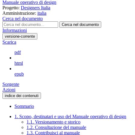
Manuale operativo di design
Progetto:
Designers Italia
Amministrazione:
italia
Cerca nel documento
Cerca nel documento
Informazioni
versione-corrente
Scarica
pdf
html
epub
Sorgente
Azioni
indice dei contenuti
Sommario
1. Scopo, destinatari e uso del Manuale operativo di design
1.1. Versionamento e storico
1.2. Consultazione del manuale
1.3. Contribuisci al manuale