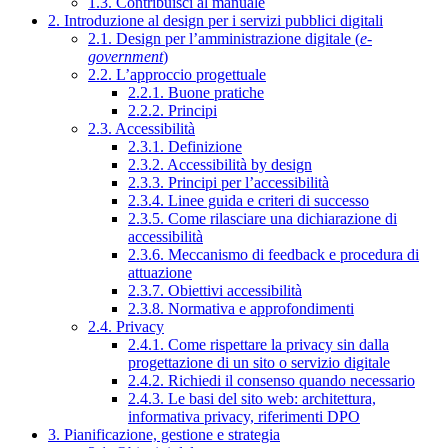
1.3. Contribuisci al manuale
2. Introduzione al design per i servizi pubblici digitali
2.1. Design per l’amministrazione digitale (
e-
government
)
2.2. L’approccio progettuale
2.2.1. Buone pratiche
2.2.2. Principi
2.3. Accessibilità
2.3.1. Definizione
2.3.2. Accessibilità by design
2.3.3. Principi per l’accessibilità
2.3.4. Linee guida e criteri di successo
2.3.5. Come rilasciare una dichiarazione di
accessibilità
2.3.6. Meccanismo di feedback e procedura di
attuazione
2.3.7. Obiettivi accessibilità
2.3.8. Normativa e approfondimenti
2.4. Privacy
2.4.1. Come rispettare la privacy sin dalla
progettazione di un sito o servizio digitale
2.4.2. Richiedi il consenso quando necessario
2.4.3. Le basi del sito web: architettura,
informativa privacy, riferimenti DPO
3. Pianificazione, gestione e strategia