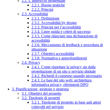
2.2. L’approccio progettuale
2.2.1. Buone pratiche
2.2.2. Principi
2.3. Accessibilità
2.3.1. Definizione
2.3.2. Accessibilità by design
2.3.3. Principi per l’accessibilità
2.3.4. Linee guida e criteri di successo
2.3.5. Come rilasciare una dichiarazione di
accessibilità
2.3.6. Meccanismo di feedback e procedura di
attuazione
2.3.7. Obiettivi accessibilità
2.3.8. Normativa e approfondimenti
2.4. Privacy
2.4.1. Come rispettare la privacy sin dalla
progettazione di un sito o servizio digitale
2.4.2. Richiedi il consenso quando necessario
2.4.3. Le basi del sito web: architettura,
informativa privacy, riferimenti DPO
3. Pianificazione, gestione e strategia
3.1. Obiettivi del progetto
3.2. Tipologie di progetti
3.2.1. Tipologie di progetto in base agli attori
coinvolti nel servizio