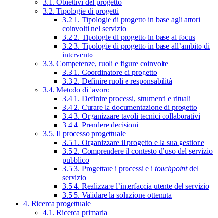
3.1. Obiettivi del progetto
3.2. Tipologie di progetti
3.2.1. Tipologie di progetto in base agli attori
coinvolti nel servizio
3.2.2. Tipologie di progetto in base al focus
3.2.3. Tipologie di progetto in base all’ambito di
intervento
3.3. Competenze, ruoli e figure coinvolte
3.3.1. Coordinatore di progetto
3.3.2. Definire ruoli e responsabilità
3.4. Metodo di lavoro
3.4.1. Definire processi, strumenti e rituali
3.4.2. Curare la documentazione di progetto
3.4.3. Organizzare tavoli tecnici collaborativi
3.4.4. Prendere decisioni
3.5. Il processo progettuale
3.5.1. Organizzare il progetto e la sua gestione
3.5.2. Comprendere il contesto d’uso del servizio
pubblico
3.5.3. Progettare i processi e i
touchpoint
del
servizio
3.5.4. Realizzare l’interfaccia utente del servizio
3.5.5. Validare la soluzione ottenuta
4. Ricerca progettuale
4.1. Ricerca primaria