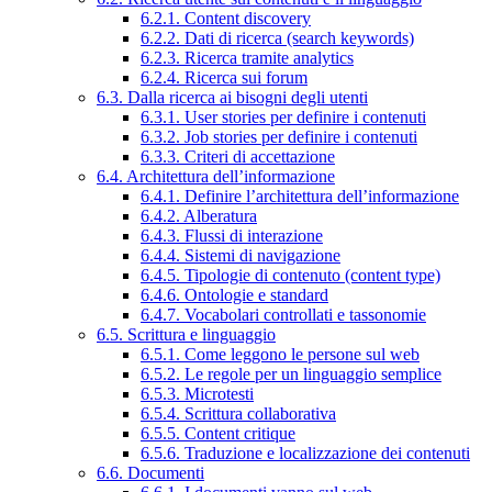
6.2.1. Content discovery
6.2.2. Dati di ricerca (search keywords)
6.2.3. Ricerca tramite analytics
6.2.4. Ricerca sui forum
6.3. Dalla ricerca ai bisogni degli utenti
6.3.1. User stories per definire i contenuti
6.3.2. Job stories per definire i contenuti
6.3.3. Criteri di accettazione
6.4. Architettura dell’informazione
6.4.1. Definire l’architettura dell’informazione
6.4.2. Alberatura
6.4.3. Flussi di interazione
6.4.4. Sistemi di navigazione
6.4.5. Tipologie di contenuto (content type)
6.4.6. Ontologie e standard
6.4.7. Vocabolari controllati e tassonomie
6.5. Scrittura e linguaggio
6.5.1. Come leggono le persone sul web
6.5.2. Le regole per un linguaggio semplice
6.5.3. Microtesti
6.5.4. Scrittura collaborativa
6.5.5. Content critique
6.5.6. Traduzione e localizzazione dei contenuti
6.6. Documenti