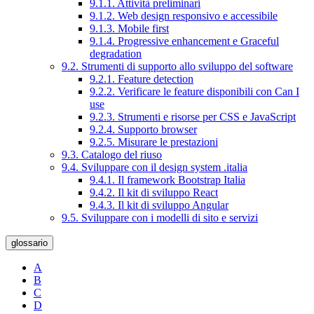
9.1.1. Attività preliminari
9.1.2. Web design responsivo e accessibile
9.1.3. Mobile first
9.1.4. Progressive enhancement e Graceful
degradation
9.2. Strumenti di supporto allo sviluppo del software
9.2.1. Feature detection
9.2.2. Verificare le feature disponibili con Can I
use
9.2.3. Strumenti e risorse per CSS e JavaScript
9.2.4. Supporto browser
9.2.5. Misurare le prestazioni
9.3. Catalogo del riuso
9.4. Sviluppare con il design system .italia
9.4.1. Il framework Bootstrap Italia
9.4.2. Il kit di sviluppo React
9.4.3. Il kit di sviluppo Angular
9.5. Sviluppare con i modelli di sito e servizi
glossario
A
B
C
D