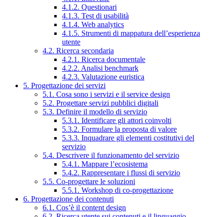
4.1.2. Questionari
4.1.3. Test di usabilità
4.1.4. Web analytics
4.1.5. Strumenti di mappatura dell’esperienza
utente
4.2. Ricerca secondaria
4.2.1. Ricerca documentale
4.2.2. Analisi benchmark
4.2.3. Valutazione euristica
5. Progettazione dei servizi
5.1. Cosa sono i servizi e il service design
5.2. Progettare servizi pubblici digitali
5.3. Definire il modello di servizio
5.3.1. Identificare gli attori coinvolti
5.3.2. Formulare la proposta di valore
5.3.3. Inquadrare gli elementi costitutivi del
servizio
5.4. Descrivere il funzionamento del servizio
5.4.1. Mappare l’ecosistema
5.4.2. Rappresentare i flussi di servizio
5.5. Co-progettare le soluzioni
5.5.1. Workshop di co-progettazione
6. Progettazione dei contenuti
6.1. Cos’è il content design
6.2. Ricerca utente sui contenuti e il linguaggio