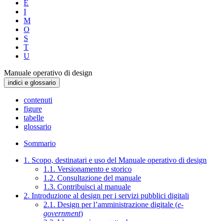
E
I
M
O
S
T
U
Manuale operativo di design
indici e glossario
contenuti
figure
tabelle
glossario
Sommario
1. Scopo, destinatari e uso del Manuale operativo di design
1.1. Versionamento e storico
1.2. Consultazione del manuale
1.3. Contribuisci al manuale
2. Introduzione al design per i servizi pubblici digitali
2.1. Design per l’amministrazione digitale (
e-
government
)