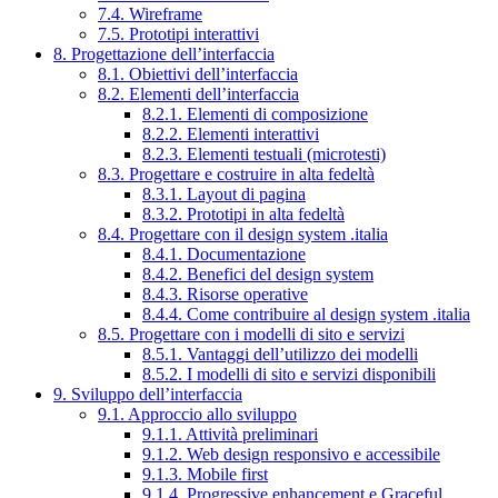
7.4. Wireframe
7.5. Prototipi interattivi
8. Progettazione dell’interfaccia
8.1. Obiettivi dell’interfaccia
8.2. Elementi dell’interfaccia
8.2.1. Elementi di composizione
8.2.2. Elementi interattivi
8.2.3. Elementi testuali (microtesti)
8.3. Progettare e costruire in alta fedeltà
8.3.1. Layout di pagina
8.3.2. Prototipi in alta fedeltà
8.4. Progettare con il design system .italia
8.4.1. Documentazione
8.4.2. Benefici del design system
8.4.3. Risorse operative
8.4.4. Come contribuire al design system .italia
8.5. Progettare con i modelli di sito e servizi
8.5.1. Vantaggi dell’utilizzo dei modelli
8.5.2. I modelli di sito e servizi disponibili
9. Sviluppo dell’interfaccia
9.1. Approccio allo sviluppo
9.1.1. Attività preliminari
9.1.2. Web design responsivo e accessibile
9.1.3. Mobile first
9.1.4. Progressive enhancement e Graceful