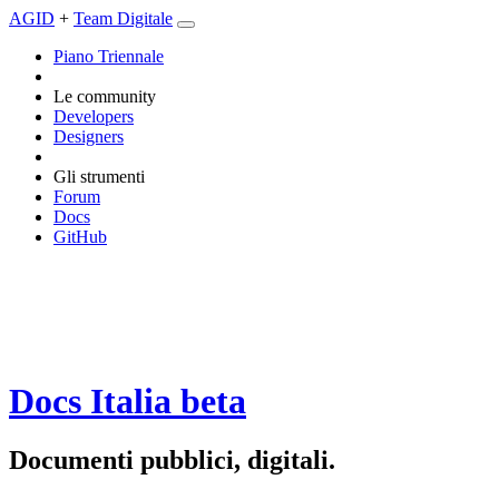
AGID
+
Team Digitale
Piano Triennale
Le community
Developers
Designers
Gli strumenti
Forum
Docs
GitHub
Docs Italia
beta
Documenti pubblici, digitali.