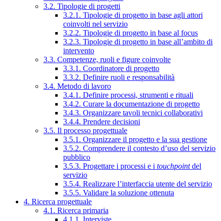
3.2. Tipologie di progetti
3.2.1. Tipologie di progetto in base agli attori
coinvolti nel servizio
3.2.2. Tipologie di progetto in base al focus
3.2.3. Tipologie di progetto in base all’ambito di
intervento
3.3. Competenze, ruoli e figure coinvolte
3.3.1. Coordinatore di progetto
3.3.2. Definire ruoli e responsabilità
3.4. Metodo di lavoro
3.4.1. Definire processi, strumenti e rituali
3.4.2. Curare la documentazione di progetto
3.4.3. Organizzare tavoli tecnici collaborativi
3.4.4. Prendere decisioni
3.5. Il processo progettuale
3.5.1. Organizzare il progetto e la sua gestione
3.5.2. Comprendere il contesto d’uso del servizio
pubblico
3.5.3. Progettare i processi e i
touchpoint
del
servizio
3.5.4. Realizzare l’interfaccia utente del servizio
3.5.5. Validare la soluzione ottenuta
4. Ricerca progettuale
4.1. Ricerca primaria
4.1.1. Interviste