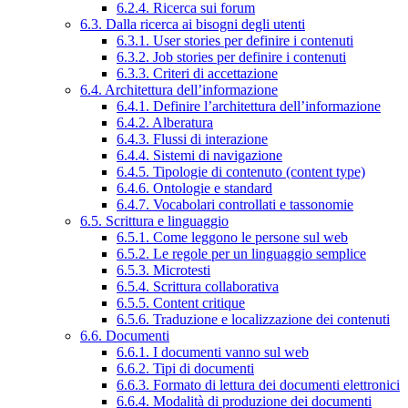
6.2.4. Ricerca sui forum
6.3. Dalla ricerca ai bisogni degli utenti
6.3.1. User stories per definire i contenuti
6.3.2. Job stories per definire i contenuti
6.3.3. Criteri di accettazione
6.4. Architettura dell’informazione
6.4.1. Definire l’architettura dell’informazione
6.4.2. Alberatura
6.4.3. Flussi di interazione
6.4.4. Sistemi di navigazione
6.4.5. Tipologie di contenuto (content type)
6.4.6. Ontologie e standard
6.4.7. Vocabolari controllati e tassonomie
6.5. Scrittura e linguaggio
6.5.1. Come leggono le persone sul web
6.5.2. Le regole per un linguaggio semplice
6.5.3. Microtesti
6.5.4. Scrittura collaborativa
6.5.5. Content critique
6.5.6. Traduzione e localizzazione dei contenuti
6.6. Documenti
6.6.1. I documenti vanno sul web
6.6.2. Tipi di documenti
6.6.3. Formato di lettura dei documenti elettronici
6.6.4. Modalità di produzione dei documenti