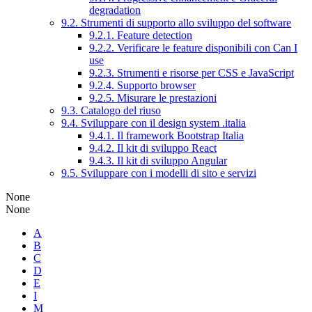
degradation
9.2. Strumenti di supporto allo sviluppo del software
9.2.1. Feature detection
9.2.2. Verificare le feature disponibili con Can I
use
9.2.3. Strumenti e risorse per CSS e JavaScript
9.2.4. Supporto browser
9.2.5. Misurare le prestazioni
9.3. Catalogo del riuso
9.4. Sviluppare con il design system .italia
9.4.1. Il framework Bootstrap Italia
9.4.2. Il kit di sviluppo React
9.4.3. Il kit di sviluppo Angular
9.5. Sviluppare con i modelli di sito e servizi
None
None
A
B
C
D
E
I
M