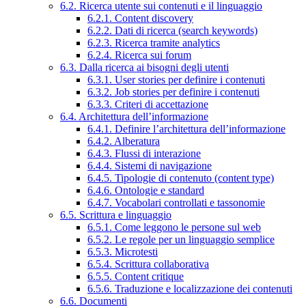
6.2. Ricerca utente sui contenuti e il linguaggio
6.2.1. Content discovery
6.2.2. Dati di ricerca (search keywords)
6.2.3. Ricerca tramite analytics
6.2.4. Ricerca sui forum
6.3. Dalla ricerca ai bisogni degli utenti
6.3.1. User stories per definire i contenuti
6.3.2. Job stories per definire i contenuti
6.3.3. Criteri di accettazione
6.4. Architettura dell’informazione
6.4.1. Definire l’architettura dell’informazione
6.4.2. Alberatura
6.4.3. Flussi di interazione
6.4.4. Sistemi di navigazione
6.4.5. Tipologie di contenuto (content type)
6.4.6. Ontologie e standard
6.4.7. Vocabolari controllati e tassonomie
6.5. Scrittura e linguaggio
6.5.1. Come leggono le persone sul web
6.5.2. Le regole per un linguaggio semplice
6.5.3. Microtesti
6.5.4. Scrittura collaborativa
6.5.5. Content critique
6.5.6. Traduzione e localizzazione dei contenuti
6.6. Documenti