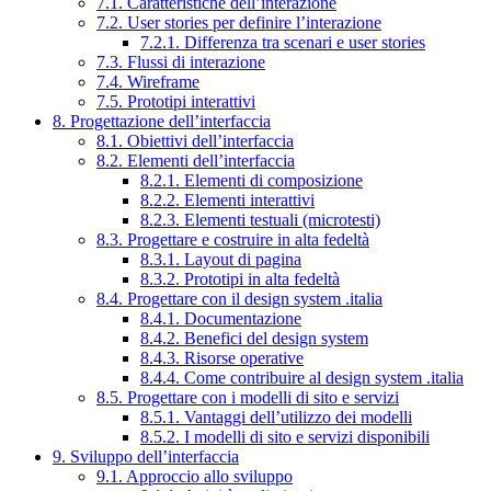
7.1. Caratteristiche dell’interazione
7.2. User stories per definire l’interazione
7.2.1. Differenza tra scenari e user stories
7.3. Flussi di interazione
7.4. Wireframe
7.5. Prototipi interattivi
8. Progettazione dell’interfaccia
8.1. Obiettivi dell’interfaccia
8.2. Elementi dell’interfaccia
8.2.1. Elementi di composizione
8.2.2. Elementi interattivi
8.2.3. Elementi testuali (microtesti)
8.3. Progettare e costruire in alta fedeltà
8.3.1. Layout di pagina
8.3.2. Prototipi in alta fedeltà
8.4. Progettare con il design system .italia
8.4.1. Documentazione
8.4.2. Benefici del design system
8.4.3. Risorse operative
8.4.4. Come contribuire al design system .italia
8.5. Progettare con i modelli di sito e servizi
8.5.1. Vantaggi dell’utilizzo dei modelli
8.5.2. I modelli di sito e servizi disponibili
9. Sviluppo dell’interfaccia
9.1. Approccio allo sviluppo