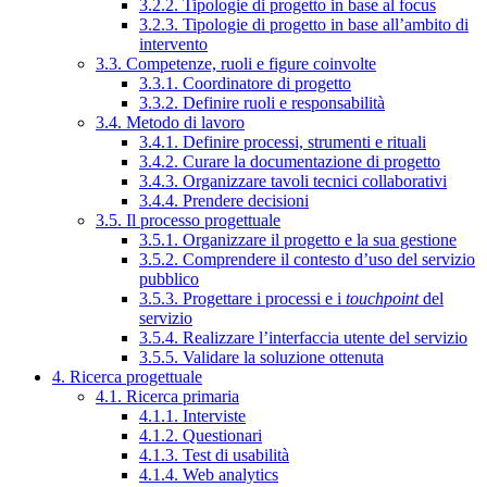
3.2.2. Tipologie di progetto in base al focus
3.2.3. Tipologie di progetto in base all’ambito di
intervento
3.3. Competenze, ruoli e figure coinvolte
3.3.1. Coordinatore di progetto
3.3.2. Definire ruoli e responsabilità
3.4. Metodo di lavoro
3.4.1. Definire processi, strumenti e rituali
3.4.2. Curare la documentazione di progetto
3.4.3. Organizzare tavoli tecnici collaborativi
3.4.4. Prendere decisioni
3.5. Il processo progettuale
3.5.1. Organizzare il progetto e la sua gestione
3.5.2. Comprendere il contesto d’uso del servizio
pubblico
3.5.3. Progettare i processi e i
touchpoint
del
servizio
3.5.4. Realizzare l’interfaccia utente del servizio
3.5.5. Validare la soluzione ottenuta
4. Ricerca progettuale
4.1. Ricerca primaria
4.1.1. Interviste
4.1.2. Questionari
4.1.3. Test di usabilità
4.1.4. Web analytics