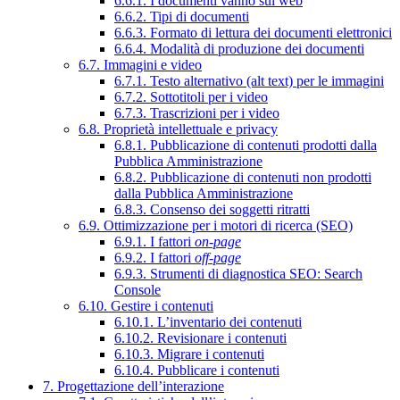
6.6.1. I documenti vanno sul web
6.6.2. Tipi di documenti
6.6.3. Formato di lettura dei documenti elettronici
6.6.4. Modalità di produzione dei documenti
6.7. Immagini e video
6.7.1. Testo alternativo (alt text) per le immagini
6.7.2. Sottotitoli per i video
6.7.3. Trascrizioni per i video
6.8. Proprietà intellettuale e privacy
6.8.1. Pubblicazione di contenuti prodotti dalla
Pubblica Amministrazione
6.8.2. Pubblicazione di contenuti non prodotti
dalla Pubblica Amministrazione
6.8.3. Consenso dei soggetti ritratti
6.9. Ottimizzazione per i motori di ricerca (SEO)
6.9.1. I fattori
on-page
6.9.2. I fattori
off-page
6.9.3. Strumenti di diagnostica SEO: Search
Console
6.10. Gestire i contenuti
6.10.1. L’inventario dei contenuti
6.10.2. Revisionare i contenuti
6.10.3. Migrare i contenuti
6.10.4. Pubblicare i contenuti
7. Progettazione dell’interazione