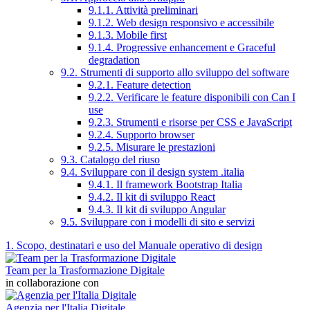
9.1.1. Attività preliminari
9.1.2. Web design responsivo e accessibile
9.1.3. Mobile first
9.1.4. Progressive enhancement e Graceful
degradation
9.2. Strumenti di supporto allo sviluppo del software
9.2.1. Feature detection
9.2.2. Verificare le feature disponibili con Can I
use
9.2.3. Strumenti e risorse per CSS e JavaScript
9.2.4. Supporto browser
9.2.5. Misurare le prestazioni
9.3. Catalogo del riuso
9.4. Sviluppare con il design system .italia
9.4.1. Il framework Bootstrap Italia
9.4.2. Il kit di sviluppo React
9.4.3. Il kit di sviluppo Angular
9.5. Sviluppare con i modelli di sito e servizi
1. Scopo, destinatari e uso del Manuale operativo di design
Team per la Trasformazione Digitale
in collaborazione con
Agenzia per l'Italia Digitale