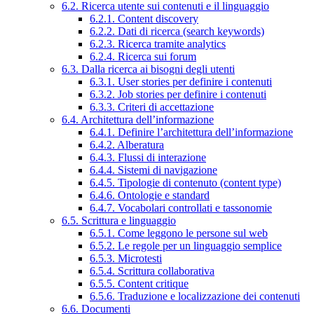
6.2. Ricerca utente sui contenuti e il linguaggio
6.2.1. Content discovery
6.2.2. Dati di ricerca (search keywords)
6.2.3. Ricerca tramite analytics
6.2.4. Ricerca sui forum
6.3. Dalla ricerca ai bisogni degli utenti
6.3.1. User stories per definire i contenuti
6.3.2. Job stories per definire i contenuti
6.3.3. Criteri di accettazione
6.4. Architettura dell’informazione
6.4.1. Definire l’architettura dell’informazione
6.4.2. Alberatura
6.4.3. Flussi di interazione
6.4.4. Sistemi di navigazione
6.4.5. Tipologie di contenuto (content type)
6.4.6. Ontologie e standard
6.4.7. Vocabolari controllati e tassonomie
6.5. Scrittura e linguaggio
6.5.1. Come leggono le persone sul web
6.5.2. Le regole per un linguaggio semplice
6.5.3. Microtesti
6.5.4. Scrittura collaborativa
6.5.5. Content critique
6.5.6. Traduzione e localizzazione dei contenuti
6.6. Documenti