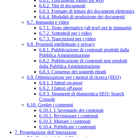
6.6.1. I documenti vanno sul web
6.6.2. Tipi di documenti
6.6.3. Formato di lettura dei documenti elettronici
6.6.4. Modalità di produzione dei documenti
6.7. Immagini e video
6.7.1. Testo alternativo (alt text) per le immagini
6.7.2. Sottotitoli per i video
6.7.3. Trascrizioni per i video
6.8. Proprietà intellettuale e privacy
6.8.1. Pubblicazione di contenuti prodotti dalla
Pubblica Amministrazione
6.8.2. Pubblicazione di contenuti non prodotti
dalla Pubblica Amministrazione
6.8.3. Consenso dei soggetti ritratti
6.9. Ottimizzazione per i motori di ricerca (SEO)
6.9.1. I fattori
on-page
6.9.2. I fattori
off-page
6.9.3. Strumenti di diagnostica SEO: Search
Console
6.10. Gestire i contenuti
6.10.1. L’inventario dei contenuti
6.10.2. Revisionare i contenuti
6.10.3. Migrare i contenuti
6.10.4. Pubblicare i contenuti
7. Progettazione dell’interazione