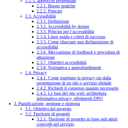
2.2. L’approccio progettuale
2.2.1. Buone pratiche
2.2.2. Principi
2.3. Accessibilità
2.3.1. Definizione
2.3.2. Accessibilità by design
2.3.3. Principi per l’accessibilità
2.3.4. Linee guida e criteri di successo
2.3.5. Come rilasciare una dichiarazione di
accessibilità
2.3.6. Meccanismo di feedback e procedura di
attuazione
2.3.7. Obiettivi accessibilità
2.3.8. Normativa e approfondimenti
2.4. Privacy
2.4.1. Come rispettare la privacy sin dalla
progettazione di un sito o servizio digitale
2.4.2. Richiedi il consenso quando necessario
2.4.3. Le basi del sito web: architettura,
informativa privacy, riferimenti DPO
3. Pianificazione, gestione e strategia
3.1. Obiettivi del progetto
3.2. Tipologie di progetti
3.2.1. Tipologie di progetto in base agli attori
coinvolti nel servizio