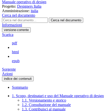
Manuale operativo di design
Progetto:
Designers Italia
Amministrazione:
italia
Cerca nel documento
Cerca nel documento
Informazioni
versione-corrente
Scarica
pdf
html
epub
Sorgente
Azioni
indice dei contenuti
Sommario
1. Scopo, destinatari e uso del Manuale operativo di design
1.1. Versionamento e storico
1.2. Consultazione del manuale
1.3. Contribuisci al manuale