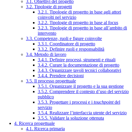
3.1. Obiettivi del progetto
3.2. Tipologie di progetti
3.2.1. Tipologie di progetto in base agli attori
coinvolti nel servizio
3.2.2. Tipologie di progetto in base al focus
3.2.3. Tipologie di progetto in base all’ambito di
intervento
3.3. Competenze, ruoli e figure coinvolte
3.3.1. Coordinatore di progetto
3.3.2. Definire ruoli e responsabilità
3.4. Metodo di lavoro
3.4.1. Definire processi, strumenti e rituali
3.4.2. Curare la documentazione di progetto
3.4.3. Organizzare tavoli tecnici collaborativi
3.4.4. Prendere decisioni
3.5. Il processo progettuale
3.5.1. Organizzare il progetto e la sua gestione
3.5.2. Comprendere il contesto d’uso del servizio
pubblico
3.5.3. Progettare i processi e i
touchpoint
del
servizio
3.5.4. Realizzare l’interfaccia utente del servizio
3.5.5. Validare la soluzione ottenuta
4. Ricerca progettuale
4.1. Ricerca primaria