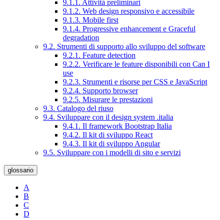
9.1.1. Attività preliminari
9.1.2. Web design responsivo e accessibile
9.1.3. Mobile first
9.1.4. Progressive enhancement e Graceful
degradation
9.2. Strumenti di supporto allo sviluppo del software
9.2.1. Feature detection
9.2.2. Verificare le feature disponibili con Can I
use
9.2.3. Strumenti e risorse per CSS e JavaScript
9.2.4. Supporto browser
9.2.5. Misurare le prestazioni
9.3. Catalogo del riuso
9.4. Sviluppare con il design system .italia
9.4.1. Il framework Bootstrap Italia
9.4.2. Il kit di sviluppo React
9.4.3. Il kit di sviluppo Angular
9.5. Sviluppare con i modelli di sito e servizi
glossario
A
B
C
D