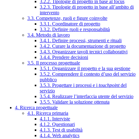
3.2.2. Tipologie di progetto in base al focus
3.2.3. Tipologie di progetto in base all’ambito di
intervento
3.3. Competenze, ruoli e figure coinvolte
3.3.1. Coordinatore di progetto
3.3.2. Definire ruoli e responsabilità
3.4. Metodo di lavoro
3.4.1. Definire processi, strumenti e rituali
3.4.2. Curare la documentazione di progetto
3.4.3. Organizzare tavoli tecnici collaborativi
3.4.4. Prendere decisioni
3.5. Il processo progettuale
3.5.1. Organizzare il progetto e la sua gestione
3.5.2. Comprendere il contesto d’uso del servizio
pubblico
3.5.3. Progettare i processi e i
touchpoint
del
servizio
3.5.4. Realizzare l’interfaccia utente del servizio
3.5.5. Validare la soluzione ottenuta
4. Ricerca progettuale
4.1. Ricerca primaria
4.1.1. Interviste
4.1.2. Questionari
4.1.3. Test di usabilità
4.1.4. Web analytics