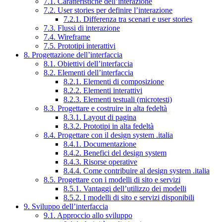
7.1. Caratteristiche dell’interazione
7.2. User stories per definire l’interazione
7.2.1. Differenza tra scenari e user stories
7.3. Flussi di interazione
7.4. Wireframe
7.5. Prototipi interattivi
8. Progettazione dell’interfaccia
8.1. Obiettivi dell’interfaccia
8.2. Elementi dell’interfaccia
8.2.1. Elementi di composizione
8.2.2. Elementi interattivi
8.2.3. Elementi testuali (microtesti)
8.3. Progettare e costruire in alta fedeltà
8.3.1. Layout di pagina
8.3.2. Prototipi in alta fedeltà
8.4. Progettare con il design system .italia
8.4.1. Documentazione
8.4.2. Benefici del design system
8.4.3. Risorse operative
8.4.4. Come contribuire al design system .italia
8.5. Progettare con i modelli di sito e servizi
8.5.1. Vantaggi dell’utilizzo dei modelli
8.5.2. I modelli di sito e servizi disponibili
9. Sviluppo dell’interfaccia
9.1. Approccio allo sviluppo