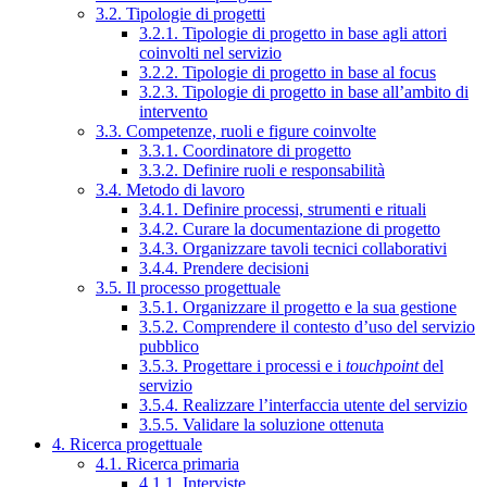
3.2. Tipologie di progetti
3.2.1. Tipologie di progetto in base agli attori
coinvolti nel servizio
3.2.2. Tipologie di progetto in base al focus
3.2.3. Tipologie di progetto in base all’ambito di
intervento
3.3. Competenze, ruoli e figure coinvolte
3.3.1. Coordinatore di progetto
3.3.2. Definire ruoli e responsabilità
3.4. Metodo di lavoro
3.4.1. Definire processi, strumenti e rituali
3.4.2. Curare la documentazione di progetto
3.4.3. Organizzare tavoli tecnici collaborativi
3.4.4. Prendere decisioni
3.5. Il processo progettuale
3.5.1. Organizzare il progetto e la sua gestione
3.5.2. Comprendere il contesto d’uso del servizio
pubblico
3.5.3. Progettare i processi e i
touchpoint
del
servizio
3.5.4. Realizzare l’interfaccia utente del servizio
3.5.5. Validare la soluzione ottenuta
4. Ricerca progettuale
4.1. Ricerca primaria
4.1.1. Interviste