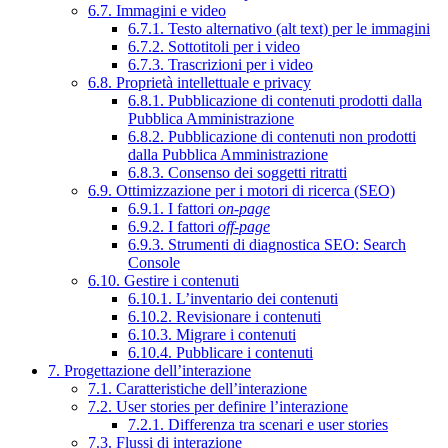
6.7. Immagini e video
6.7.1. Testo alternativo (alt text) per le immagini
6.7.2. Sottotitoli per i video
6.7.3. Trascrizioni per i video
6.8. Proprietà intellettuale e privacy
6.8.1. Pubblicazione di contenuti prodotti dalla
Pubblica Amministrazione
6.8.2. Pubblicazione di contenuti non prodotti
dalla Pubblica Amministrazione
6.8.3. Consenso dei soggetti ritratti
6.9. Ottimizzazione per i motori di ricerca (SEO)
6.9.1. I fattori
on-page
6.9.2. I fattori
off-page
6.9.3. Strumenti di diagnostica SEO: Search
Console
6.10. Gestire i contenuti
6.10.1. L’inventario dei contenuti
6.10.2. Revisionare i contenuti
6.10.3. Migrare i contenuti
6.10.4. Pubblicare i contenuti
7. Progettazione dell’interazione
7.1. Caratteristiche dell’interazione
7.2. User stories per definire l’interazione
7.2.1. Differenza tra scenari e user stories
7.3. Flussi di interazione