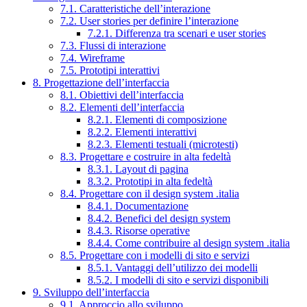
7.1. Caratteristiche dell’interazione
7.2. User stories per definire l’interazione
7.2.1. Differenza tra scenari e user stories
7.3. Flussi di interazione
7.4. Wireframe
7.5. Prototipi interattivi
8. Progettazione dell’interfaccia
8.1. Obiettivi dell’interfaccia
8.2. Elementi dell’interfaccia
8.2.1. Elementi di composizione
8.2.2. Elementi interattivi
8.2.3. Elementi testuali (microtesti)
8.3. Progettare e costruire in alta fedeltà
8.3.1. Layout di pagina
8.3.2. Prototipi in alta fedeltà
8.4. Progettare con il design system .italia
8.4.1. Documentazione
8.4.2. Benefici del design system
8.4.3. Risorse operative
8.4.4. Come contribuire al design system .italia
8.5. Progettare con i modelli di sito e servizi
8.5.1. Vantaggi dell’utilizzo dei modelli
8.5.2. I modelli di sito e servizi disponibili
9. Sviluppo dell’interfaccia
9.1. Approccio allo sviluppo