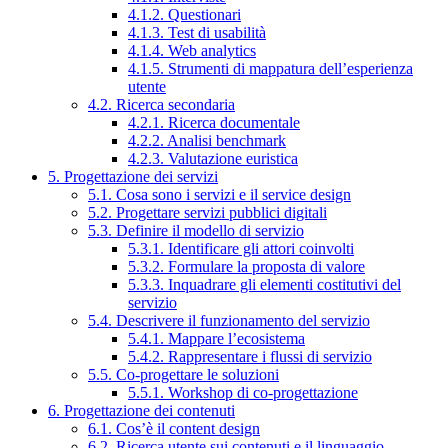
4.1.2. Questionari
4.1.3. Test di usabilità
4.1.4. Web analytics
4.1.5. Strumenti di mappatura dell’esperienza
utente
4.2. Ricerca secondaria
4.2.1. Ricerca documentale
4.2.2. Analisi benchmark
4.2.3. Valutazione euristica
5. Progettazione dei servizi
5.1. Cosa sono i servizi e il service design
5.2. Progettare servizi pubblici digitali
5.3. Definire il modello di servizio
5.3.1. Identificare gli attori coinvolti
5.3.2. Formulare la proposta di valore
5.3.3. Inquadrare gli elementi costitutivi del
servizio
5.4. Descrivere il funzionamento del servizio
5.4.1. Mappare l’ecosistema
5.4.2. Rappresentare i flussi di servizio
5.5. Co-progettare le soluzioni
5.5.1. Workshop di co-progettazione
6. Progettazione dei contenuti
6.1. Cos’è il content design
6.2. Ricerca utente sui contenuti e il linguaggio