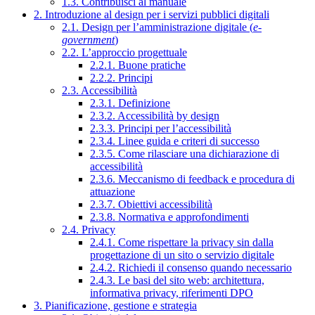
1.3. Contribuisci al manuale
2. Introduzione al design per i servizi pubblici digitali
2.1. Design per l’amministrazione digitale (
e-
government
)
2.2. L’approccio progettuale
2.2.1. Buone pratiche
2.2.2. Principi
2.3. Accessibilità
2.3.1. Definizione
2.3.2. Accessibilità by design
2.3.3. Principi per l’accessibilità
2.3.4. Linee guida e criteri di successo
2.3.5. Come rilasciare una dichiarazione di
accessibilità
2.3.6. Meccanismo di feedback e procedura di
attuazione
2.3.7. Obiettivi accessibilità
2.3.8. Normativa e approfondimenti
2.4. Privacy
2.4.1. Come rispettare la privacy sin dalla
progettazione di un sito o servizio digitale
2.4.2. Richiedi il consenso quando necessario
2.4.3. Le basi del sito web: architettura,
informativa privacy, riferimenti DPO
3. Pianificazione, gestione e strategia