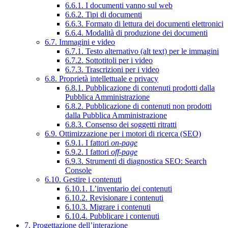
6.6.1. I documenti vanno sul web
6.6.2. Tipi di documenti
6.6.3. Formato di lettura dei documenti elettronici
6.6.4. Modalità di produzione dei documenti
6.7. Immagini e video
6.7.1. Testo alternativo (alt text) per le immagini
6.7.2. Sottotitoli per i video
6.7.3. Trascrizioni per i video
6.8. Proprietà intellettuale e privacy
6.8.1. Pubblicazione di contenuti prodotti dalla
Pubblica Amministrazione
6.8.2. Pubblicazione di contenuti non prodotti
dalla Pubblica Amministrazione
6.8.3. Consenso dei soggetti ritratti
6.9. Ottimizzazione per i motori di ricerca (SEO)
6.9.1. I fattori
on-page
6.9.2. I fattori
off-page
6.9.3. Strumenti di diagnostica SEO: Search
Console
6.10. Gestire i contenuti
6.10.1. L’inventario dei contenuti
6.10.2. Revisionare i contenuti
6.10.3. Migrare i contenuti
6.10.4. Pubblicare i contenuti
7. Progettazione dell’interazione