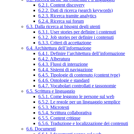
6.2.1. Content discovery
6.2.2. Dati di ricerca (search keywords)
6.2.3. Ricerca tramite analytics
6.2.4. Ricerca sui forum
6.3. Dalla ricerca ai bisogni degli utenti
6.3.1. User stories per definire i contenuti
6.3.2. Job stories per definire i contenuti
6.3.3. Criteri di accettazione
6.4. Architettura dell’informazione
6.4.1. Definire l’architettura dell’informazione
6.4.2. Alberatura
6.4.3. Flussi di interazione
6.4.4. Sistemi di navigazione
6.4.5. Tipologie di contenuto (content type)
6.4.6. Ontologie e standard
6.4.7. Vocabolari controllati e tassonomie
6.5. Scrittura e linguaggio
6.5.1. Come leggono le persone sul web
6.5.2. Le regole per un linguaggio semplice
6.5.3. Microtesti
6.5.4. Scrittura collaborativa
6.5.5. Content critique
6.5.6. Traduzione e localizzazione dei contenuti
6.6. Documenti