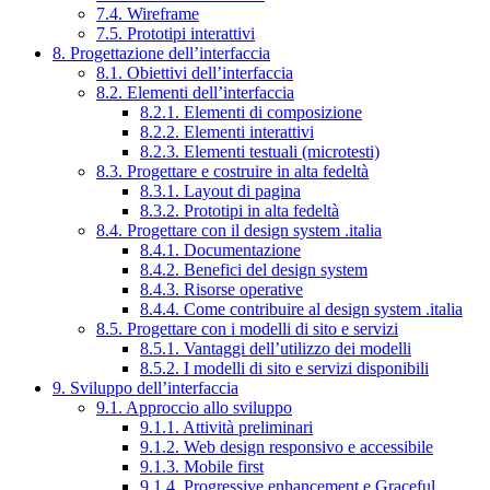
7.4. Wireframe
7.5. Prototipi interattivi
8. Progettazione dell’interfaccia
8.1. Obiettivi dell’interfaccia
8.2. Elementi dell’interfaccia
8.2.1. Elementi di composizione
8.2.2. Elementi interattivi
8.2.3. Elementi testuali (microtesti)
8.3. Progettare e costruire in alta fedeltà
8.3.1. Layout di pagina
8.3.2. Prototipi in alta fedeltà
8.4. Progettare con il design system .italia
8.4.1. Documentazione
8.4.2. Benefici del design system
8.4.3. Risorse operative
8.4.4. Come contribuire al design system .italia
8.5. Progettare con i modelli di sito e servizi
8.5.1. Vantaggi dell’utilizzo dei modelli
8.5.2. I modelli di sito e servizi disponibili
9. Sviluppo dell’interfaccia
9.1. Approccio allo sviluppo
9.1.1. Attività preliminari
9.1.2. Web design responsivo e accessibile
9.1.3. Mobile first
9.1.4. Progressive enhancement e Graceful