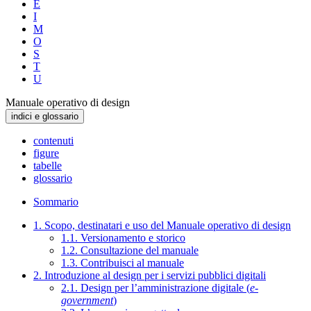
E
I
M
O
S
T
U
Manuale operativo di design
indici e glossario
contenuti
figure
tabelle
glossario
Sommario
1. Scopo, destinatari e uso del Manuale operativo di design
1.1. Versionamento e storico
1.2. Consultazione del manuale
1.3. Contribuisci al manuale
2. Introduzione al design per i servizi pubblici digitali
2.1. Design per l’amministrazione digitale (
e-
government
)