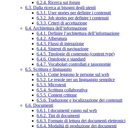
6.2.4. Ricerca sui forum
6.3. Dalla ricerca ai bisogni degli utenti
6.3.1. User stories per definire i contenuti
6.3.2. Job stories per definire i contenuti
6.3.3. Criteri di accettazione
6.4. Architettura dell’informazione
6.4.1. Definire l’architettura dell’informazione
6.4.2. Alberatura
6.4.3. Flussi di interazione
6.4.4. Sistemi di navigazione
6.4.5. Tipologie di contenuto (content type)
6.4.6. Ontologie e standard
6.4.7. Vocabolari controllati e tassonomie
6.5. Scrittura e linguaggio
6.5.1. Come leggono le persone sul web
6.5.2. Le regole per un linguaggio semplice
6.5.3. Microtesti
6.5.4. Scrittura collaborativa
6.5.5. Content critique
6.5.6. Traduzione e localizzazione dei contenuti
6.6. Documenti
6.6.1. I documenti vanno sul web
6.6.2. Tipi di documenti
6.6.3. Formato di lettura dei documenti elettronici
6.6.4. Modalità di produzione dei documenti