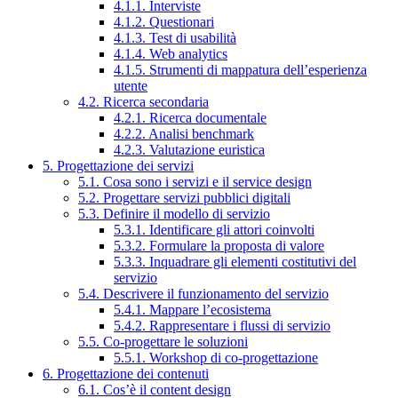
4.1.1. Interviste
4.1.2. Questionari
4.1.3. Test di usabilità
4.1.4. Web analytics
4.1.5. Strumenti di mappatura dell’esperienza
utente
4.2. Ricerca secondaria
4.2.1. Ricerca documentale
4.2.2. Analisi benchmark
4.2.3. Valutazione euristica
5. Progettazione dei servizi
5.1. Cosa sono i servizi e il service design
5.2. Progettare servizi pubblici digitali
5.3. Definire il modello di servizio
5.3.1. Identificare gli attori coinvolti
5.3.2. Formulare la proposta di valore
5.3.3. Inquadrare gli elementi costitutivi del
servizio
5.4. Descrivere il funzionamento del servizio
5.4.1. Mappare l’ecosistema
5.4.2. Rappresentare i flussi di servizio
5.5. Co-progettare le soluzioni
5.5.1. Workshop di co-progettazione
6. Progettazione dei contenuti
6.1. Cos’è il content design