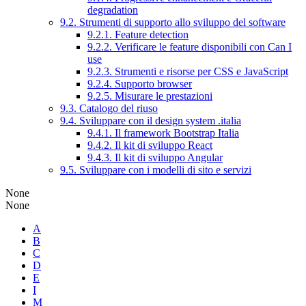
degradation
9.2. Strumenti di supporto allo sviluppo del software
9.2.1. Feature detection
9.2.2. Verificare le feature disponibili con Can I
use
9.2.3. Strumenti e risorse per CSS e JavaScript
9.2.4. Supporto browser
9.2.5. Misurare le prestazioni
9.3. Catalogo del riuso
9.4. Sviluppare con il design system .italia
9.4.1. Il framework Bootstrap Italia
9.4.2. Il kit di sviluppo React
9.4.3. Il kit di sviluppo Angular
9.5. Sviluppare con i modelli di sito e servizi
None
None
A
B
C
D
E
I
M