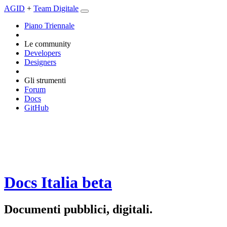
AGID
+
Team Digitale
Piano Triennale
Le community
Developers
Designers
Gli strumenti
Forum
Docs
GitHub
Docs Italia
beta
Documenti pubblici, digitali.