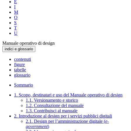
E
I
M
O
S
T
U
Manuale operativo di design
indici e glossario
contenuti
figure
tabelle
glossario
Sommario
1. Scopo, destinatari e uso del Manuale operativo di design
1.1. Versionamento e storico
1.2. Consultazione del manuale
1.3. Contribuisci al manuale
2. Introduzione al design per i servizi pubblici digitali
2.1. Design per l’amministrazione digitale (
e-
government
)