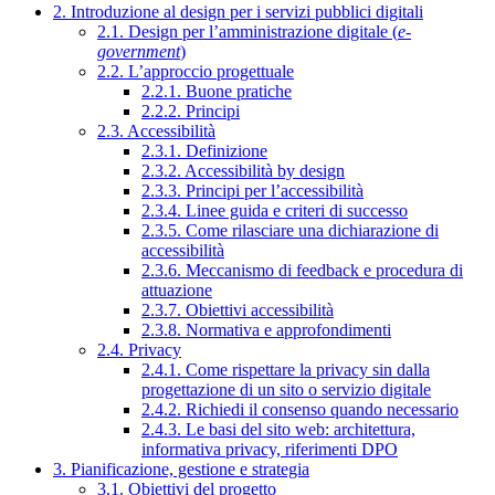
2. Introduzione al design per i servizi pubblici digitali
2.1. Design per l’amministrazione digitale (
e-
government
)
2.2. L’approccio progettuale
2.2.1. Buone pratiche
2.2.2. Principi
2.3. Accessibilità
2.3.1. Definizione
2.3.2. Accessibilità by design
2.3.3. Principi per l’accessibilità
2.3.4. Linee guida e criteri di successo
2.3.5. Come rilasciare una dichiarazione di
accessibilità
2.3.6. Meccanismo di feedback e procedura di
attuazione
2.3.7. Obiettivi accessibilità
2.3.8. Normativa e approfondimenti
2.4. Privacy
2.4.1. Come rispettare la privacy sin dalla
progettazione di un sito o servizio digitale
2.4.2. Richiedi il consenso quando necessario
2.4.3. Le basi del sito web: architettura,
informativa privacy, riferimenti DPO
3. Pianificazione, gestione e strategia
3.1. Obiettivi del progetto