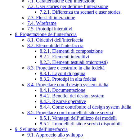
7.1. Caratteristiche dell’interazione
7.2. User stories per definire l’interazione
7.2.1. Differenza tra scenari e user stories
7.3. Flussi di interazione
7.4. Wireframe
7.5. Prototipi interattivi
8. Progettazione dell’interfaccia
8.1. Obiettivi dell’interfaccia
8.2. Elementi dell’interfaccia
8.2.1. Elementi di composizione
8.2.2. Elementi interattivi
8.2.3. Elementi testuali (microtesti)
8.3. Progettare e costruire in alta fedeltà
8.3.1. Layout di pagina
8.3.2. Prototipi in alta fedeltà
8.4. Progettare con il design system .italia
8.4.1. Documentazione
8.4.2. Benefici del design system
8.4.3. Risorse operative
8.4.4. Come contribuire al design system .italia
8.5. Progettare con i modelli di sito e servizi
8.5.1. Vantaggi dell’utilizzo dei modelli
8.5.2. I modelli di sito e servizi disponibili
9. Sviluppo dell’interfaccia
9.1. Approccio allo sviluppo