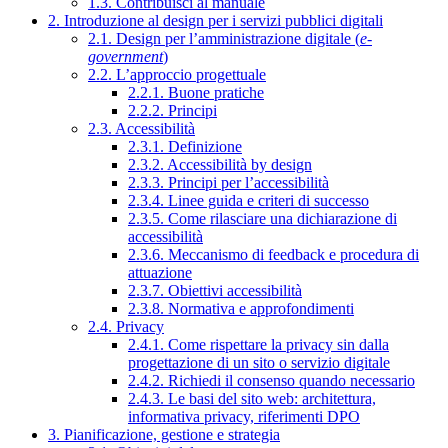
1.3. Contribuisci al manuale
2. Introduzione al design per i servizi pubblici digitali
2.1. Design per l’amministrazione digitale (
e-
government
)
2.2. L’approccio progettuale
2.2.1. Buone pratiche
2.2.2. Principi
2.3. Accessibilità
2.3.1. Definizione
2.3.2. Accessibilità by design
2.3.3. Principi per l’accessibilità
2.3.4. Linee guida e criteri di successo
2.3.5. Come rilasciare una dichiarazione di
accessibilità
2.3.6. Meccanismo di feedback e procedura di
attuazione
2.3.7. Obiettivi accessibilità
2.3.8. Normativa e approfondimenti
2.4. Privacy
2.4.1. Come rispettare la privacy sin dalla
progettazione di un sito o servizio digitale
2.4.2. Richiedi il consenso quando necessario
2.4.3. Le basi del sito web: architettura,
informativa privacy, riferimenti DPO
3. Pianificazione, gestione e strategia