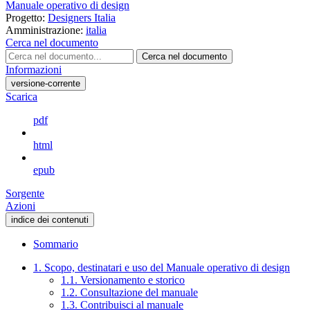
Manuale operativo di design
Progetto:
Designers Italia
Amministrazione:
italia
Cerca nel documento
Cerca nel documento
Informazioni
versione-corrente
Scarica
pdf
html
epub
Sorgente
Azioni
indice dei contenuti
Sommario
1. Scopo, destinatari e uso del Manuale operativo di design
1.1. Versionamento e storico
1.2. Consultazione del manuale
1.3. Contribuisci al manuale