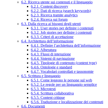
6.2. Ricerca utente sui contenuti e il linguaggio
6.2.1. Content discovery
6.2.2. Dati di ricerca (search keywords)
6.2.3. Ricerca tramite analytics
6.2.4. Ricerca sui forum
6.3. Dalla ricerca ai bisogni degli utenti
6.3.1. User stories per definire i contenuti
6.3.2. Job stories per definire i contenuti
6.3.3. Criteri di accettazione
6.4. Architettura dell’informazione
6.4.1. Definire l’architettura dell’informazione
6.4.2. Alberatura
6.4.3. Flussi di interazione
6.4.4. Sistemi di navigazione
6.4.5. Tipologie di contenuto (content type)
6.4.6. Ontologie e standard
6.4.7. Vocabolari controllati e tassonomie
6.5. Scrittura e linguaggio
6.5.1. Come leggono le persone sul web
6.5.2. Le regole per un linguaggio semplice
6.5.3. Microtesti
6.5.4. Scrittura collaborativa
6.5.5. Content critique
6.5.6. Traduzione e localizzazione dei contenuti
6.6. Documenti