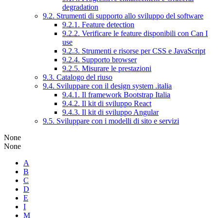
degradation
9.2. Strumenti di supporto allo sviluppo del software
9.2.1. Feature detection
9.2.2. Verificare le feature disponibili con Can I
use
9.2.3. Strumenti e risorse per CSS e JavaScript
9.2.4. Supporto browser
9.2.5. Misurare le prestazioni
9.3. Catalogo del riuso
9.4. Sviluppare con il design system .italia
9.4.1. Il framework Bootstrap Italia
9.4.2. Il kit di sviluppo React
9.4.3. Il kit di sviluppo Angular
9.5. Sviluppare con i modelli di sito e servizi
None
None
A
B
C
D
E
I
M