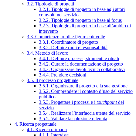
3.2. Tipologie di progetti
3.2.1. Tipologie di progetto in base agli attori
coinvolti nel servizio
3.2.2. Tipologie di progetto in base al focus
3.2.3. Tipologie di progetto in base all’ambito di
intervento
3.3. Competenze, ruoli e figure coinvolte
3.3.1. Coordinatore di progetto
3.3.2. Definire ruoli e responsabilità
3.4. Metodo di lavoro
3.4.1. Definire processi, strumenti e rituali
3.4.2. Curare la documentazione di progetto
3.4.3. Organizzare tavoli tecnici collaborativi
3.4.4. Prendere decisioni
3.5. Il processo progettuale
3.5.1. Organizzare il progetto e la sua gestione
3.5.2. Comprendere il contesto d’uso del servizio
pubblico
3.5.3. Progettare i processi e i
touchpoint
del
servizio
3.5.4. Realizzare l’interfaccia utente del servizio
3.5.5. Validare la soluzione ottenuta
4. Ricerca progettuale
4.1. Ricerca primaria
4.1.1. Interviste