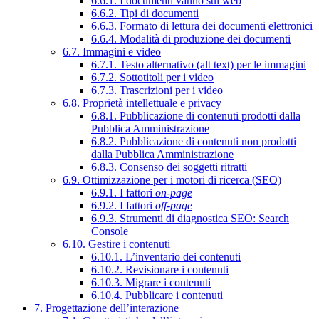
6.6.1. I documenti vanno sul web
6.6.2. Tipi di documenti
6.6.3. Formato di lettura dei documenti elettronici
6.6.4. Modalità di produzione dei documenti
6.7. Immagini e video
6.7.1. Testo alternativo (alt text) per le immagini
6.7.2. Sottotitoli per i video
6.7.3. Trascrizioni per i video
6.8. Proprietà intellettuale e privacy
6.8.1. Pubblicazione di contenuti prodotti dalla
Pubblica Amministrazione
6.8.2. Pubblicazione di contenuti non prodotti
dalla Pubblica Amministrazione
6.8.3. Consenso dei soggetti ritratti
6.9. Ottimizzazione per i motori di ricerca (SEO)
6.9.1. I fattori
on-page
6.9.2. I fattori
off-page
6.9.3. Strumenti di diagnostica SEO: Search
Console
6.10. Gestire i contenuti
6.10.1. L’inventario dei contenuti
6.10.2. Revisionare i contenuti
6.10.3. Migrare i contenuti
6.10.4. Pubblicare i contenuti
7. Progettazione dell’interazione