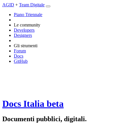
AGID
+
Team Digitale
Piano Triennale
Le community
Developers
Designers
Gli strumenti
Forum
Docs
GitHub
Docs Italia
beta
Documenti pubblici, digitali.