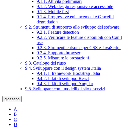
9.1.1. Attività preliminari
9.1.2. Web design responsivo e accessibile
9.1.3. Mobile first
9.1.4. Progressive enhancement e Graceful
degradation
9.2. Strumenti di supporto allo sviluppo del software
9.2.1. Feature detection
9.2.2. Verificare le feature disponibili con Can I
use
9.2.3. Strumenti e risorse per CSS e JavaScript
9.2.4. Supporto browser
9.2.5. Misurare le prestazioni
9.3. Catalogo del riuso
9.4. Sviluppare con il design system .italia
9.4.1. Il framework Bootstrap Italia
9.4.2. Il kit di sviluppo React
9.4.3. Il kit di sviluppo Angular
9.5. Sviluppare con i modelli di sito e servizi
glossario
A
B
C
D