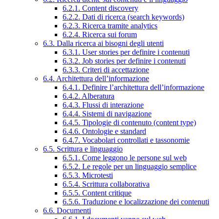
6.2.1. Content discovery
6.2.2. Dati di ricerca (search keywords)
6.2.3. Ricerca tramite analytics
6.2.4. Ricerca sui forum
6.3. Dalla ricerca ai bisogni degli utenti
6.3.1. User stories per definire i contenuti
6.3.2. Job stories per definire i contenuti
6.3.3. Criteri di accettazione
6.4. Architettura dell’informazione
6.4.1. Definire l’architettura dell’informazione
6.4.2. Alberatura
6.4.3. Flussi di interazione
6.4.4. Sistemi di navigazione
6.4.5. Tipologie di contenuto (content type)
6.4.6. Ontologie e standard
6.4.7. Vocabolari controllati e tassonomie
6.5. Scrittura e linguaggio
6.5.1. Come leggono le persone sul web
6.5.2. Le regole per un linguaggio semplice
6.5.3. Microtesti
6.5.4. Scrittura collaborativa
6.5.5. Content critique
6.5.6. Traduzione e localizzazione dei contenuti
6.6. Documenti