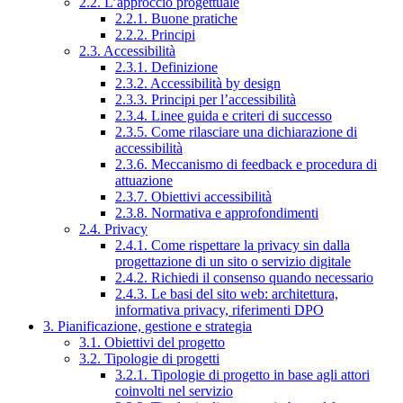
2.2. L’approccio progettuale
2.2.1. Buone pratiche
2.2.2. Principi
2.3. Accessibilità
2.3.1. Definizione
2.3.2. Accessibilità by design
2.3.3. Principi per l’accessibilità
2.3.4. Linee guida e criteri di successo
2.3.5. Come rilasciare una dichiarazione di
accessibilità
2.3.6. Meccanismo di feedback e procedura di
attuazione
2.3.7. Obiettivi accessibilità
2.3.8. Normativa e approfondimenti
2.4. Privacy
2.4.1. Come rispettare la privacy sin dalla
progettazione di un sito o servizio digitale
2.4.2. Richiedi il consenso quando necessario
2.4.3. Le basi del sito web: architettura,
informativa privacy, riferimenti DPO
3. Pianificazione, gestione e strategia
3.1. Obiettivi del progetto
3.2. Tipologie di progetti
3.2.1. Tipologie di progetto in base agli attori
coinvolti nel servizio