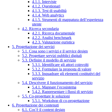
4.1.1. Interviste
4.1.2. Questionari
4.1.3. Test di usabilità
4.1.4. Web analytics
4.1.5. Strumenti di mappatura dell’esperienza
utente
4.2. Ricerca secondaria
4.2.1. Ricerca documentale
4.2.2. Analisi benchmark
4.2.3. Valutazione euristica
5. Progettazione dei servizi
5.1. Cosa sono i servizi e il service design
5.2. Progettare servizi pubblici digitali
5.3. Definire il modello di servizio
5.3.1. Identificare gli attori coinvolti
5.3.2. Formulare la proposta di valore
5.3.3. Inquadrare gli elementi costitutivi del
servizio
5.4. Descrivere il funzionamento del servizio
5.4.1. Mappare l’ecosistema
5.4.2. Rappresentare i flussi di servizio
5.5. Co-progettare le soluzioni
5.5.1. Workshop di co-progettazione
6. Progettazione dei contenuti
6.1. Cos’è il content design