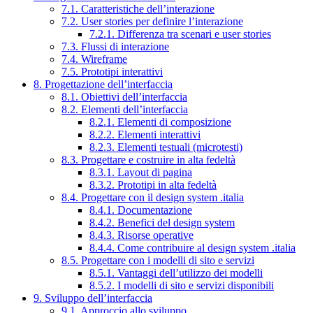
7.1. Caratteristiche dell’interazione
7.2. User stories per definire l’interazione
7.2.1. Differenza tra scenari e user stories
7.3. Flussi di interazione
7.4. Wireframe
7.5. Prototipi interattivi
8. Progettazione dell’interfaccia
8.1. Obiettivi dell’interfaccia
8.2. Elementi dell’interfaccia
8.2.1. Elementi di composizione
8.2.2. Elementi interattivi
8.2.3. Elementi testuali (microtesti)
8.3. Progettare e costruire in alta fedeltà
8.3.1. Layout di pagina
8.3.2. Prototipi in alta fedeltà
8.4. Progettare con il design system .italia
8.4.1. Documentazione
8.4.2. Benefici del design system
8.4.3. Risorse operative
8.4.4. Come contribuire al design system .italia
8.5. Progettare con i modelli di sito e servizi
8.5.1. Vantaggi dell’utilizzo dei modelli
8.5.2. I modelli di sito e servizi disponibili
9. Sviluppo dell’interfaccia
9.1. Approccio allo sviluppo