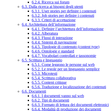
6.2.4. Ricerca sui forum
6.3. Dalla ricerca ai bisogni degli utenti
6.3.1. User stories per definire i contenuti
6.3.2. Job stories per definire i contenuti
6.3.3. Criteri di accettazione
6.4. Architettura dell’informazione
6.4.1. Definire l’architettura dell’informazione
6.4.2. Alberatura
6.4.3. Flussi di interazione
6.4.4. Sistemi di navigazione
6.4.5. Tipologie di contenuto (content type)
6.4.6. Ontologie e standard
6.4.7. Vocabolari controllati e tassonomie
6.5. Scrittura e linguaggio
6.5.1. Come leggono le persone sul web
6.5.2. Le regole per un linguaggio semplice
6.5.3. Microtesti
6.5.4. Scrittura collaborativa
6.5.5. Content critique
6.5.6. Traduzione e localizzazione dei contenuti
6.6. Documenti
6.6.1. I documenti vanno sul web
6.6.2. Tipi di documenti
6.6.3. Formato di lettura dei documenti elettronici
6.6.4. Modalità di produzione dei documenti