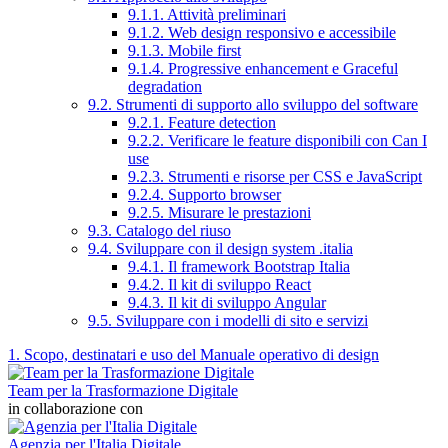
9.1.1. Attività preliminari
9.1.2. Web design responsivo e accessibile
9.1.3. Mobile first
9.1.4. Progressive enhancement e Graceful
degradation
9.2. Strumenti di supporto allo sviluppo del software
9.2.1. Feature detection
9.2.2. Verificare le feature disponibili con Can I
use
9.2.3. Strumenti e risorse per CSS e JavaScript
9.2.4. Supporto browser
9.2.5. Misurare le prestazioni
9.3. Catalogo del riuso
9.4. Sviluppare con il design system .italia
9.4.1. Il framework Bootstrap Italia
9.4.2. Il kit di sviluppo React
9.4.3. Il kit di sviluppo Angular
9.5. Sviluppare con i modelli di sito e servizi
1. Scopo, destinatari e uso del Manuale operativo di design
Team per la Trasformazione Digitale
in collaborazione con
Agenzia per l'Italia Digitale