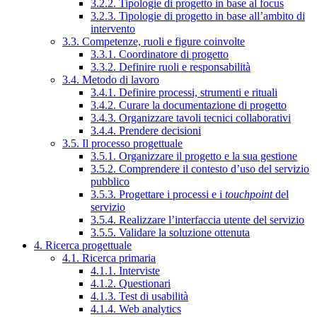
3.2.2. Tipologie di progetto in base al focus
3.2.3. Tipologie di progetto in base all’ambito di
intervento
3.3. Competenze, ruoli e figure coinvolte
3.3.1. Coordinatore di progetto
3.3.2. Definire ruoli e responsabilità
3.4. Metodo di lavoro
3.4.1. Definire processi, strumenti e rituali
3.4.2. Curare la documentazione di progetto
3.4.3. Organizzare tavoli tecnici collaborativi
3.4.4. Prendere decisioni
3.5. Il processo progettuale
3.5.1. Organizzare il progetto e la sua gestione
3.5.2. Comprendere il contesto d’uso del servizio
pubblico
3.5.3. Progettare i processi e i
touchpoint
del
servizio
3.5.4. Realizzare l’interfaccia utente del servizio
3.5.5. Validare la soluzione ottenuta
4. Ricerca progettuale
4.1. Ricerca primaria
4.1.1. Interviste
4.1.2. Questionari
4.1.3. Test di usabilità
4.1.4. Web analytics