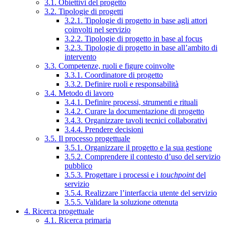
3.1. Obiettivi del progetto
3.2. Tipologie di progetti
3.2.1. Tipologie di progetto in base agli attori
coinvolti nel servizio
3.2.2. Tipologie di progetto in base al focus
3.2.3. Tipologie di progetto in base all’ambito di
intervento
3.3. Competenze, ruoli e figure coinvolte
3.3.1. Coordinatore di progetto
3.3.2. Definire ruoli e responsabilità
3.4. Metodo di lavoro
3.4.1. Definire processi, strumenti e rituali
3.4.2. Curare la documentazione di progetto
3.4.3. Organizzare tavoli tecnici collaborativi
3.4.4. Prendere decisioni
3.5. Il processo progettuale
3.5.1. Organizzare il progetto e la sua gestione
3.5.2. Comprendere il contesto d’uso del servizio
pubblico
3.5.3. Progettare i processi e i
touchpoint
del
servizio
3.5.4. Realizzare l’interfaccia utente del servizio
3.5.5. Validare la soluzione ottenuta
4. Ricerca progettuale
4.1. Ricerca primaria