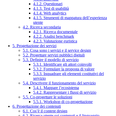
4.1.2. Questionari
4.1.3. Test di usabilità
4.1.4. Web analytics
4.1.5. Strumenti di mappatura dell’esperienza
utente
4.2. Ricerca secondaria
4.2.1. Ricerca documentale
4.2.2. Analisi benchmark
4.2.3. Valutazione euristica
5. Progettazione dei servizi
5.1. Cosa sono i servizi e il service design
5.2. Progettare servizi pubblici digitali
5.3. Definire il modello di servizio
5.3.1. Identificare gli attori coinvolti
5.3.2. Formulare la proposta di valore
5.3.3. Inquadrare gli elementi costitutivi del
servizio
5.4. Descrivere il funzionamento del servizio
5.4.1. Mappare l’ecosistema
5.4.2. Rappresentare i flussi di servizio
5.5. Co-progettare le soluzioni
5.5.1. Workshop di co-progettazione
6. Progettazione dei contenuti
6.1. Cos’è il content design
6.2. Ricerca utente sui contenuti e il linguaggio