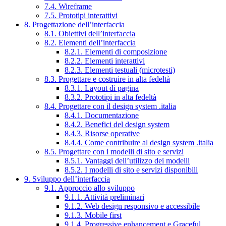
7.4. Wireframe
7.5. Prototipi interattivi
8. Progettazione dell’interfaccia
8.1. Obiettivi dell’interfaccia
8.2. Elementi dell’interfaccia
8.2.1. Elementi di composizione
8.2.2. Elementi interattivi
8.2.3. Elementi testuali (microtesti)
8.3. Progettare e costruire in alta fedeltà
8.3.1. Layout di pagina
8.3.2. Prototipi in alta fedeltà
8.4. Progettare con il design system .italia
8.4.1. Documentazione
8.4.2. Benefici del design system
8.4.3. Risorse operative
8.4.4. Come contribuire al design system .italia
8.5. Progettare con i modelli di sito e servizi
8.5.1. Vantaggi dell’utilizzo dei modelli
8.5.2. I modelli di sito e servizi disponibili
9. Sviluppo dell’interfaccia
9.1. Approccio allo sviluppo
9.1.1. Attività preliminari
9.1.2. Web design responsivo e accessibile
9.1.3. Mobile first
9.1.4. Progressive enhancement e Graceful