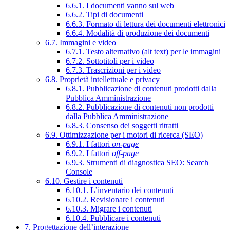
6.6.1. I documenti vanno sul web
6.6.2. Tipi di documenti
6.6.3. Formato di lettura dei documenti elettronici
6.6.4. Modalità di produzione dei documenti
6.7. Immagini e video
6.7.1. Testo alternativo (alt text) per le immagini
6.7.2. Sottotitoli per i video
6.7.3. Trascrizioni per i video
6.8. Proprietà intellettuale e privacy
6.8.1. Pubblicazione di contenuti prodotti dalla
Pubblica Amministrazione
6.8.2. Pubblicazione di contenuti non prodotti
dalla Pubblica Amministrazione
6.8.3. Consenso dei soggetti ritratti
6.9. Ottimizzazione per i motori di ricerca (SEO)
6.9.1. I fattori
on-page
6.9.2. I fattori
off-page
6.9.3. Strumenti di diagnostica SEO: Search
Console
6.10. Gestire i contenuti
6.10.1. L’inventario dei contenuti
6.10.2. Revisionare i contenuti
6.10.3. Migrare i contenuti
6.10.4. Pubblicare i contenuti
7. Progettazione dell’interazione