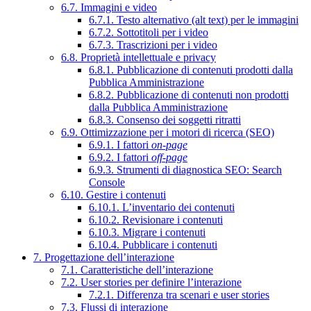
6.7. Immagini e video
6.7.1. Testo alternativo (alt text) per le immagini
6.7.2. Sottotitoli per i video
6.7.3. Trascrizioni per i video
6.8. Proprietà intellettuale e privacy
6.8.1. Pubblicazione di contenuti prodotti dalla
Pubblica Amministrazione
6.8.2. Pubblicazione di contenuti non prodotti
dalla Pubblica Amministrazione
6.8.3. Consenso dei soggetti ritratti
6.9. Ottimizzazione per i motori di ricerca (SEO)
6.9.1. I fattori
on-page
6.9.2. I fattori
off-page
6.9.3. Strumenti di diagnostica SEO: Search
Console
6.10. Gestire i contenuti
6.10.1. L’inventario dei contenuti
6.10.2. Revisionare i contenuti
6.10.3. Migrare i contenuti
6.10.4. Pubblicare i contenuti
7. Progettazione dell’interazione
7.1. Caratteristiche dell’interazione
7.2. User stories per definire l’interazione
7.2.1. Differenza tra scenari e user stories
7.3. Flussi di interazione