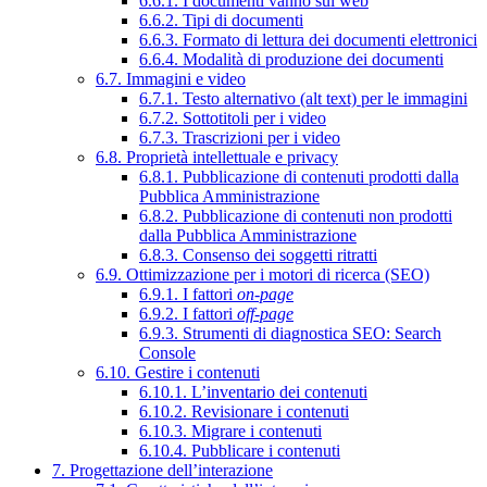
6.6.1. I documenti vanno sul web
6.6.2. Tipi di documenti
6.6.3. Formato di lettura dei documenti elettronici
6.6.4. Modalità di produzione dei documenti
6.7. Immagini e video
6.7.1. Testo alternativo (alt text) per le immagini
6.7.2. Sottotitoli per i video
6.7.3. Trascrizioni per i video
6.8. Proprietà intellettuale e privacy
6.8.1. Pubblicazione di contenuti prodotti dalla
Pubblica Amministrazione
6.8.2. Pubblicazione di contenuti non prodotti
dalla Pubblica Amministrazione
6.8.3. Consenso dei soggetti ritratti
6.9. Ottimizzazione per i motori di ricerca (SEO)
6.9.1. I fattori
on-page
6.9.2. I fattori
off-page
6.9.3. Strumenti di diagnostica SEO: Search
Console
6.10. Gestire i contenuti
6.10.1. L’inventario dei contenuti
6.10.2. Revisionare i contenuti
6.10.3. Migrare i contenuti
6.10.4. Pubblicare i contenuti
7. Progettazione dell’interazione