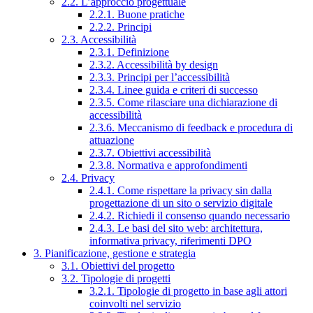
2.2. L’approccio progettuale
2.2.1. Buone pratiche
2.2.2. Principi
2.3. Accessibilità
2.3.1. Definizione
2.3.2. Accessibilità by design
2.3.3. Principi per l’accessibilità
2.3.4. Linee guida e criteri di successo
2.3.5. Come rilasciare una dichiarazione di
accessibilità
2.3.6. Meccanismo di feedback e procedura di
attuazione
2.3.7. Obiettivi accessibilità
2.3.8. Normativa e approfondimenti
2.4. Privacy
2.4.1. Come rispettare la privacy sin dalla
progettazione di un sito o servizio digitale
2.4.2. Richiedi il consenso quando necessario
2.4.3. Le basi del sito web: architettura,
informativa privacy, riferimenti DPO
3. Pianificazione, gestione e strategia
3.1. Obiettivi del progetto
3.2. Tipologie di progetti
3.2.1. Tipologie di progetto in base agli attori
coinvolti nel servizio