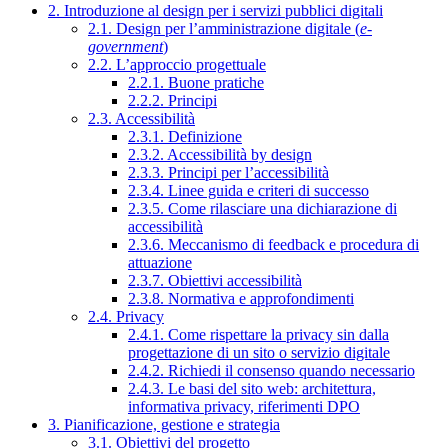
2. Introduzione al design per i servizi pubblici digitali
2.1. Design per l’amministrazione digitale (
e-
government
)
2.2. L’approccio progettuale
2.2.1. Buone pratiche
2.2.2. Principi
2.3. Accessibilità
2.3.1. Definizione
2.3.2. Accessibilità by design
2.3.3. Principi per l’accessibilità
2.3.4. Linee guida e criteri di successo
2.3.5. Come rilasciare una dichiarazione di
accessibilità
2.3.6. Meccanismo di feedback e procedura di
attuazione
2.3.7. Obiettivi accessibilità
2.3.8. Normativa e approfondimenti
2.4. Privacy
2.4.1. Come rispettare la privacy sin dalla
progettazione di un sito o servizio digitale
2.4.2. Richiedi il consenso quando necessario
2.4.3. Le basi del sito web: architettura,
informativa privacy, riferimenti DPO
3. Pianificazione, gestione e strategia
3.1. Obiettivi del progetto