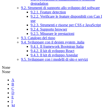
degradation
9.2. Strumenti di supporto allo sviluppo del software
9.2.1. Feature detection
9.2.2. Verificare le feature disponibili con Can I
use
9.2.3. Strumenti e risorse per CSS e JavaScript
9.2.4. Supporto browser
9.2.5. Misurare le prestazioni
9.3. Catalogo del riuso
9.4. Sviluppare con il design system .italia
9.4.1. Il framework Bootstrap Italia
9.4.2. Il kit di sviluppo React
9.4.3. Il kit di sviluppo Angular
9.5. Sviluppare con i modelli di sito e servizi
None
None
A
B
C
D
E
I
M