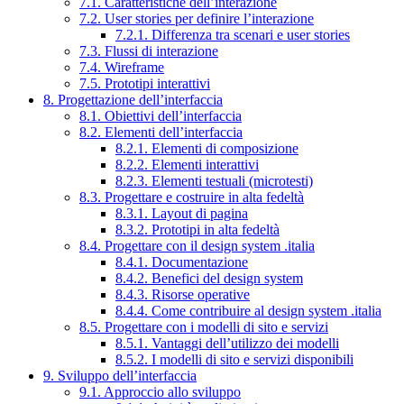
7.1. Caratteristiche dell’interazione
7.2. User stories per definire l’interazione
7.2.1. Differenza tra scenari e user stories
7.3. Flussi di interazione
7.4. Wireframe
7.5. Prototipi interattivi
8. Progettazione dell’interfaccia
8.1. Obiettivi dell’interfaccia
8.2. Elementi dell’interfaccia
8.2.1. Elementi di composizione
8.2.2. Elementi interattivi
8.2.3. Elementi testuali (microtesti)
8.3. Progettare e costruire in alta fedeltà
8.3.1. Layout di pagina
8.3.2. Prototipi in alta fedeltà
8.4. Progettare con il design system .italia
8.4.1. Documentazione
8.4.2. Benefici del design system
8.4.3. Risorse operative
8.4.4. Come contribuire al design system .italia
8.5. Progettare con i modelli di sito e servizi
8.5.1. Vantaggi dell’utilizzo dei modelli
8.5.2. I modelli di sito e servizi disponibili
9. Sviluppo dell’interfaccia
9.1. Approccio allo sviluppo