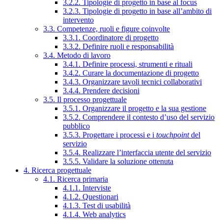
3.2.2. Tipologie di progetto in base al focus
3.2.3. Tipologie di progetto in base all’ambito di
intervento
3.3. Competenze, ruoli e figure coinvolte
3.3.1. Coordinatore di progetto
3.3.2. Definire ruoli e responsabilità
3.4. Metodo di lavoro
3.4.1. Definire processi, strumenti e rituali
3.4.2. Curare la documentazione di progetto
3.4.3. Organizzare tavoli tecnici collaborativi
3.4.4. Prendere decisioni
3.5. Il processo progettuale
3.5.1. Organizzare il progetto e la sua gestione
3.5.2. Comprendere il contesto d’uso del servizio
pubblico
3.5.3. Progettare i processi e i
touchpoint
del
servizio
3.5.4. Realizzare l’interfaccia utente del servizio
3.5.5. Validare la soluzione ottenuta
4. Ricerca progettuale
4.1. Ricerca primaria
4.1.1. Interviste
4.1.2. Questionari
4.1.3. Test di usabilità
4.1.4. Web analytics