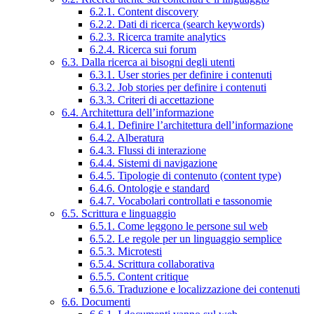
6.2.1. Content discovery
6.2.2. Dati di ricerca (search keywords)
6.2.3. Ricerca tramite analytics
6.2.4. Ricerca sui forum
6.3. Dalla ricerca ai bisogni degli utenti
6.3.1. User stories per definire i contenuti
6.3.2. Job stories per definire i contenuti
6.3.3. Criteri di accettazione
6.4. Architettura dell’informazione
6.4.1. Definire l’architettura dell’informazione
6.4.2. Alberatura
6.4.3. Flussi di interazione
6.4.4. Sistemi di navigazione
6.4.5. Tipologie di contenuto (content type)
6.4.6. Ontologie e standard
6.4.7. Vocabolari controllati e tassonomie
6.5. Scrittura e linguaggio
6.5.1. Come leggono le persone sul web
6.5.2. Le regole per un linguaggio semplice
6.5.3. Microtesti
6.5.4. Scrittura collaborativa
6.5.5. Content critique
6.5.6. Traduzione e localizzazione dei contenuti
6.6. Documenti