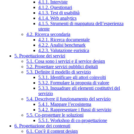
4.1.1. Interviste
4.1.2. Questionari
4.1.3. Test di usabilità
4.1.4. Web analytics
4.1.5. Strumenti di mappatura dell’esperienza
utente
4.2. Ricerca secondaria
4.2.1. Ricerca documentale
4.2.2. Analisi benchmark
4.2.3. Valutazione euristica
5. Progettazione dei servizi
5.1. Cosa sono i servizi e il service design
5.2. Progettare servizi pubblici digitali
5.3. Definire il modello di servizio
5.3.1. Identificare gli attori coinvolti
5.3.2. Formulare la proposta di valore
5.3.3. Inquadrare gli elementi costitutivi del
servizio
5.4. Descrivere il funzionamento del servizio
5.4.1. Mappare l’ecosistema
5.4.2. Rappresentare i flussi di servizio
5.5. Co-progettare le soluzioni
5.5.1. Workshop di co-progettazione
6. Progettazione dei contenuti
6.1. Cos’è il content design