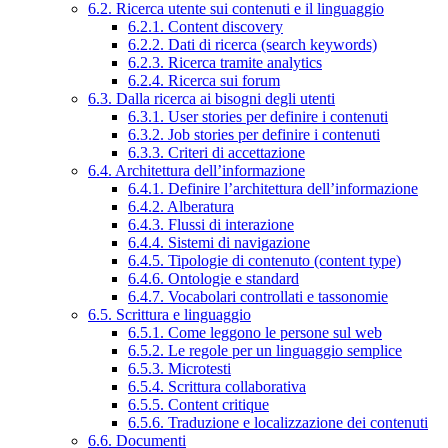
6.2. Ricerca utente sui contenuti e il linguaggio
6.2.1. Content discovery
6.2.2. Dati di ricerca (search keywords)
6.2.3. Ricerca tramite analytics
6.2.4. Ricerca sui forum
6.3. Dalla ricerca ai bisogni degli utenti
6.3.1. User stories per definire i contenuti
6.3.2. Job stories per definire i contenuti
6.3.3. Criteri di accettazione
6.4. Architettura dell’informazione
6.4.1. Definire l’architettura dell’informazione
6.4.2. Alberatura
6.4.3. Flussi di interazione
6.4.4. Sistemi di navigazione
6.4.5. Tipologie di contenuto (content type)
6.4.6. Ontologie e standard
6.4.7. Vocabolari controllati e tassonomie
6.5. Scrittura e linguaggio
6.5.1. Come leggono le persone sul web
6.5.2. Le regole per un linguaggio semplice
6.5.3. Microtesti
6.5.4. Scrittura collaborativa
6.5.5. Content critique
6.5.6. Traduzione e localizzazione dei contenuti
6.6. Documenti