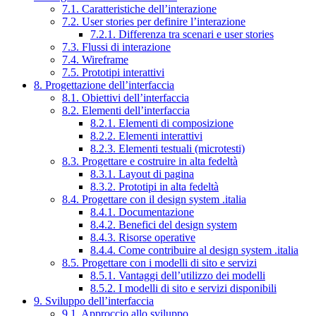
7.1. Caratteristiche dell’interazione
7.2. User stories per definire l’interazione
7.2.1. Differenza tra scenari e user stories
7.3. Flussi di interazione
7.4. Wireframe
7.5. Prototipi interattivi
8. Progettazione dell’interfaccia
8.1. Obiettivi dell’interfaccia
8.2. Elementi dell’interfaccia
8.2.1. Elementi di composizione
8.2.2. Elementi interattivi
8.2.3. Elementi testuali (microtesti)
8.3. Progettare e costruire in alta fedeltà
8.3.1. Layout di pagina
8.3.2. Prototipi in alta fedeltà
8.4. Progettare con il design system .italia
8.4.1. Documentazione
8.4.2. Benefici del design system
8.4.3. Risorse operative
8.4.4. Come contribuire al design system .italia
8.5. Progettare con i modelli di sito e servizi
8.5.1. Vantaggi dell’utilizzo dei modelli
8.5.2. I modelli di sito e servizi disponibili
9. Sviluppo dell’interfaccia
9.1. Approccio allo sviluppo