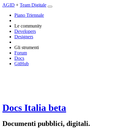
AGID
+
Team Digitale
Piano Triennale
Le community
Developers
Designers
Gli strumenti
Forum
Docs
GitHub
Docs Italia
beta
Documenti pubblici, digitali.