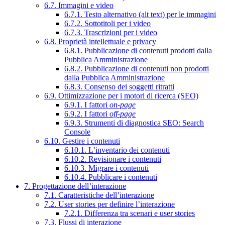
6.7. Immagini e video
6.7.1. Testo alternativo (alt text) per le immagini
6.7.2. Sottotitoli per i video
6.7.3. Trascrizioni per i video
6.8. Proprietà intellettuale e privacy
6.8.1. Pubblicazione di contenuti prodotti dalla
Pubblica Amministrazione
6.8.2. Pubblicazione di contenuti non prodotti
dalla Pubblica Amministrazione
6.8.3. Consenso dei soggetti ritratti
6.9. Ottimizzazione per i motori di ricerca (SEO)
6.9.1. I fattori
on-page
6.9.2. I fattori
off-page
6.9.3. Strumenti di diagnostica SEO: Search
Console
6.10. Gestire i contenuti
6.10.1. L’inventario dei contenuti
6.10.2. Revisionare i contenuti
6.10.3. Migrare i contenuti
6.10.4. Pubblicare i contenuti
7. Progettazione dell’interazione
7.1. Caratteristiche dell’interazione
7.2. User stories per definire l’interazione
7.2.1. Differenza tra scenari e user stories
7.3. Flussi di interazione