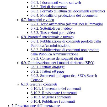
6.6.1. I documenti vanno sul web
6.6.2. Tipi di documenti
6.6.3. Formato di lettura dei documenti elettronici
6.6.4. Modalità di produzione dei documenti
6.7. Immagini e video
6.7.1. Testo alternativo (alt text) per le immagini
6.7.2. Sottotitoli per i video
6.7.3. Trascrizioni per i video
6.8. Proprietà intellettuale e privacy
6.8.1. Pubblicazione di contenuti prodotti dalla
Pubblica Amministrazione
6.8.2. Pubblicazione di contenuti non prodotti
dalla Pubblica Amministrazione
6.8.3. Consenso dei soggetti ritratti
6.9. Ottimizzazione per i motori di ricerca (SEO)
6.9.1. I fattori
on-page
6.9.2. I fattori
off-page
6.9.3. Strumenti di diagnostica SEO: Search
Console
6.10. Gestire i contenuti
6.10.1. L’inventario dei contenuti
6.10.2. Revisionare i contenuti
6.10.3. Migrare i contenuti
6.10.4. Pubblicare i contenuti
7. Progettazione dell’interazione