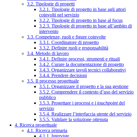
3.2. Tipologie di progetti
3.2.1. Tipologie di progetto in base agli attori
coinvolti nel servizio
3.2.2. Tipologie di progetto in base al focus
3.2.3. Tipologie di progetto in base all’ambito di
intervento
3.3. Competenze, ruoli e figure coinvolte
3.3.1. Coordinatore di progetto
3.3.2. Definire ruoli e responsabilità
3.4. Metodo di lavoro
3.4.1. Definire processi, strumenti e rituali
3.4.2. Curare la documentazione di progetto
3.4.3. Organizzare tavoli tecnici collaborativi
3.4.4. Prendere decisioni
3.5. Il processo progettuale
3.5.1. Organizzare il progetto e la sua gestione
3.5.2. Comprendere il contesto d’uso del servizio
pubblico
3.5.3. Progettare i processi e i
touchpoint
del
servizio
3.5.4. Realizzare l’interfaccia utente del servizio
3.5.5. Validare la soluzione ottenuta
4. Ricerca progettuale
4.1. Ricerca primaria
4.1.1. Interviste