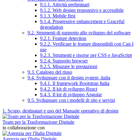
9.1.1. Attività preliminari
9.1.2. Web design responsivo e accessibile
9.1.3. Mobile first
9.1.4. Progressive enhancement e Graceful
degradation
9.2. Strumenti di supporto allo sviluppo del software
9.2.1. Feature detection
9.2.2. Verificare le feature disponibili con Can I
use
9.2.3. Strumenti e risorse per CSS e JavaScript
9.2.4. Supporto browser
9.2.5. Misurare le prestazioni
9.3. Catalogo del riuso
9.4. Sviluppare con il design system .italia
9.4.1. Il framework Bootstrap Italia
9.4.2. Il kit di sviluppo React
9.4.3. Il kit di sviluppo Angular
9.5. Sviluppare con i modelli di sito e servizi
1. Scopo, destinatari e uso del Manuale operativo di design
Team per la Trasformazione Digitale
in collaborazione con
Agenzia per l'Italia Digitale