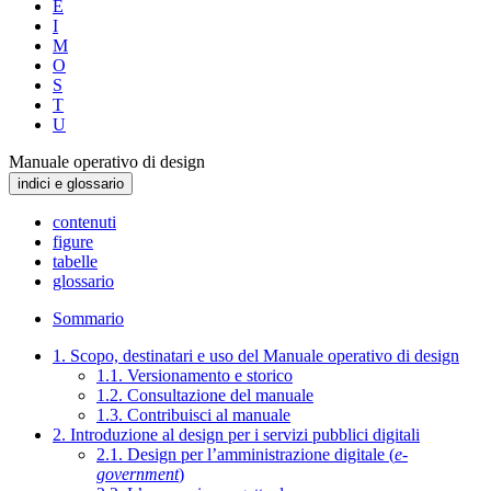
E
I
M
O
S
T
U
Manuale operativo di design
indici e glossario
contenuti
figure
tabelle
glossario
Sommario
1. Scopo, destinatari e uso del Manuale operativo di design
1.1. Versionamento e storico
1.2. Consultazione del manuale
1.3. Contribuisci al manuale
2. Introduzione al design per i servizi pubblici digitali
2.1. Design per l’amministrazione digitale (
e-
government
)