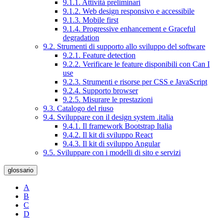
9.1.1. Attività preliminari
9.1.2. Web design responsivo e accessibile
9.1.3. Mobile first
9.1.4. Progressive enhancement e Graceful
degradation
9.2. Strumenti di supporto allo sviluppo del software
9.2.1. Feature detection
9.2.2. Verificare le feature disponibili con Can I
use
9.2.3. Strumenti e risorse per CSS e JavaScript
9.2.4. Supporto browser
9.2.5. Misurare le prestazioni
9.3. Catalogo del riuso
9.4. Sviluppare con il design system .italia
9.4.1. Il framework Bootstrap Italia
9.4.2. Il kit di sviluppo React
9.4.3. Il kit di sviluppo Angular
9.5. Sviluppare con i modelli di sito e servizi
glossario
A
B
C
D