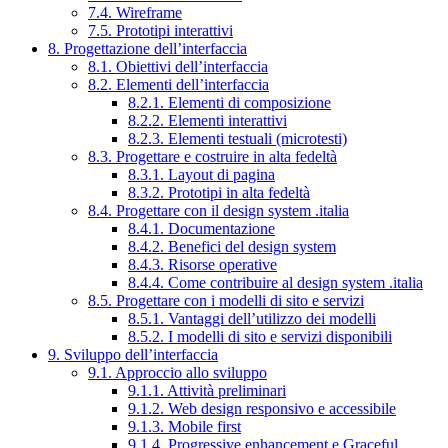
7.4. Wireframe
7.5. Prototipi interattivi
8. Progettazione dell’interfaccia
8.1. Obiettivi dell’interfaccia
8.2. Elementi dell’interfaccia
8.2.1. Elementi di composizione
8.2.2. Elementi interattivi
8.2.3. Elementi testuali (microtesti)
8.3. Progettare e costruire in alta fedeltà
8.3.1. Layout di pagina
8.3.2. Prototipi in alta fedeltà
8.4. Progettare con il design system .italia
8.4.1. Documentazione
8.4.2. Benefici del design system
8.4.3. Risorse operative
8.4.4. Come contribuire al design system .italia
8.5. Progettare con i modelli di sito e servizi
8.5.1. Vantaggi dell’utilizzo dei modelli
8.5.2. I modelli di sito e servizi disponibili
9. Sviluppo dell’interfaccia
9.1. Approccio allo sviluppo
9.1.1. Attività preliminari
9.1.2. Web design responsivo e accessibile
9.1.3. Mobile first
9.1.4. Progressive enhancement e Graceful