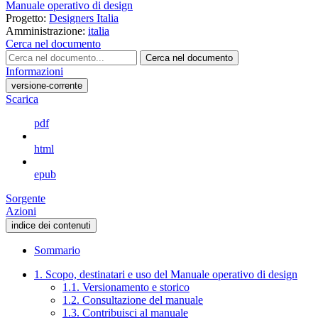
Manuale operativo di design
Progetto:
Designers Italia
Amministrazione:
italia
Cerca nel documento
Cerca nel documento
Informazioni
versione-corrente
Scarica
pdf
html
epub
Sorgente
Azioni
indice dei contenuti
Sommario
1. Scopo, destinatari e uso del Manuale operativo di design
1.1. Versionamento e storico
1.2. Consultazione del manuale
1.3. Contribuisci al manuale