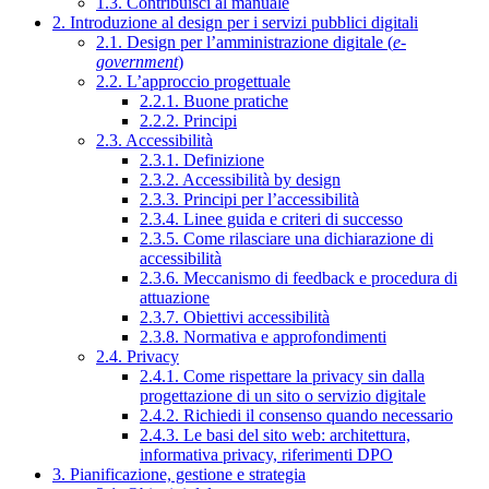
1.3. Contribuisci al manuale
2. Introduzione al design per i servizi pubblici digitali
2.1. Design per l’amministrazione digitale (
e-
government
)
2.2. L’approccio progettuale
2.2.1. Buone pratiche
2.2.2. Principi
2.3. Accessibilità
2.3.1. Definizione
2.3.2. Accessibilità by design
2.3.3. Principi per l’accessibilità
2.3.4. Linee guida e criteri di successo
2.3.5. Come rilasciare una dichiarazione di
accessibilità
2.3.6. Meccanismo di feedback e procedura di
attuazione
2.3.7. Obiettivi accessibilità
2.3.8. Normativa e approfondimenti
2.4. Privacy
2.4.1. Come rispettare la privacy sin dalla
progettazione di un sito o servizio digitale
2.4.2. Richiedi il consenso quando necessario
2.4.3. Le basi del sito web: architettura,
informativa privacy, riferimenti DPO
3. Pianificazione, gestione e strategia