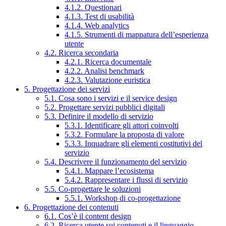
4.1.2. Questionari
4.1.3. Test di usabilità
4.1.4. Web analytics
4.1.5. Strumenti di mappatura dell’esperienza
utente
4.2. Ricerca secondaria
4.2.1. Ricerca documentale
4.2.2. Analisi benchmark
4.2.3. Valutazione euristica
5. Progettazione dei servizi
5.1. Cosa sono i servizi e il service design
5.2. Progettare servizi pubblici digitali
5.3. Definire il modello di servizio
5.3.1. Identificare gli attori coinvolti
5.3.2. Formulare la proposta di valore
5.3.3. Inquadrare gli elementi costitutivi del
servizio
5.4. Descrivere il funzionamento del servizio
5.4.1. Mappare l’ecosistema
5.4.2. Rappresentare i flussi di servizio
5.5. Co-progettare le soluzioni
5.5.1. Workshop di co-progettazione
6. Progettazione dei contenuti
6.1. Cos’è il content design
6.2. Ricerca utente sui contenuti e il linguaggio