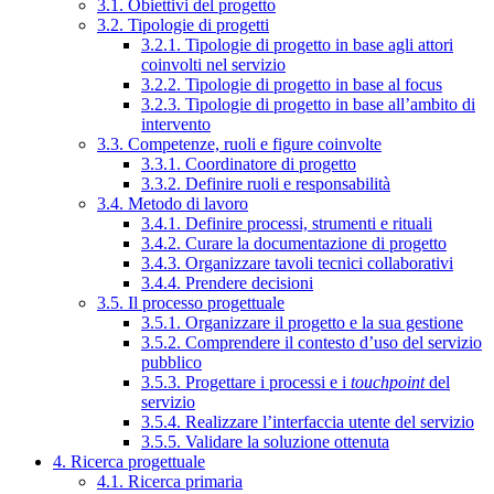
3.1. Obiettivi del progetto
3.2. Tipologie di progetti
3.2.1. Tipologie di progetto in base agli attori
coinvolti nel servizio
3.2.2. Tipologie di progetto in base al focus
3.2.3. Tipologie di progetto in base all’ambito di
intervento
3.3. Competenze, ruoli e figure coinvolte
3.3.1. Coordinatore di progetto
3.3.2. Definire ruoli e responsabilità
3.4. Metodo di lavoro
3.4.1. Definire processi, strumenti e rituali
3.4.2. Curare la documentazione di progetto
3.4.3. Organizzare tavoli tecnici collaborativi
3.4.4. Prendere decisioni
3.5. Il processo progettuale
3.5.1. Organizzare il progetto e la sua gestione
3.5.2. Comprendere il contesto d’uso del servizio
pubblico
3.5.3. Progettare i processi e i
touchpoint
del
servizio
3.5.4. Realizzare l’interfaccia utente del servizio
3.5.5. Validare la soluzione ottenuta
4. Ricerca progettuale
4.1. Ricerca primaria