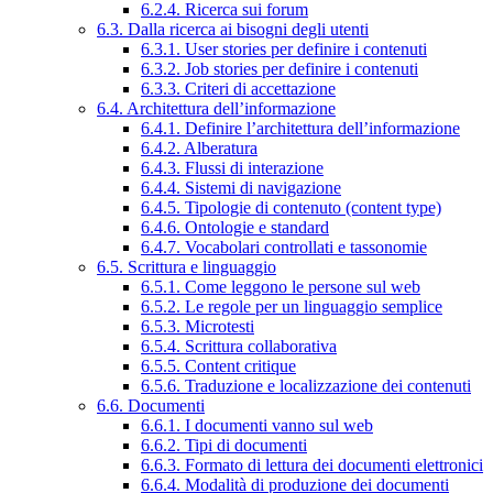
6.2.4. Ricerca sui forum
6.3. Dalla ricerca ai bisogni degli utenti
6.3.1. User stories per definire i contenuti
6.3.2. Job stories per definire i contenuti
6.3.3. Criteri di accettazione
6.4. Architettura dell’informazione
6.4.1. Definire l’architettura dell’informazione
6.4.2. Alberatura
6.4.3. Flussi di interazione
6.4.4. Sistemi di navigazione
6.4.5. Tipologie di contenuto (content type)
6.4.6. Ontologie e standard
6.4.7. Vocabolari controllati e tassonomie
6.5. Scrittura e linguaggio
6.5.1. Come leggono le persone sul web
6.5.2. Le regole per un linguaggio semplice
6.5.3. Microtesti
6.5.4. Scrittura collaborativa
6.5.5. Content critique
6.5.6. Traduzione e localizzazione dei contenuti
6.6. Documenti
6.6.1. I documenti vanno sul web
6.6.2. Tipi di documenti
6.6.3. Formato di lettura dei documenti elettronici
6.6.4. Modalità di produzione dei documenti