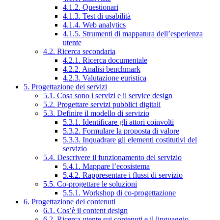
4.1.2. Questionari
4.1.3. Test di usabilità
4.1.4. Web analytics
4.1.5. Strumenti di mappatura dell’esperienza
utente
4.2. Ricerca secondaria
4.2.1. Ricerca documentale
4.2.2. Analisi benchmark
4.2.3. Valutazione euristica
5. Progettazione dei servizi
5.1. Cosa sono i servizi e il service design
5.2. Progettare servizi pubblici digitali
5.3. Definire il modello di servizio
5.3.1. Identificare gli attori coinvolti
5.3.2. Formulare la proposta di valore
5.3.3. Inquadrare gli elementi costitutivi del
servizio
5.4. Descrivere il funzionamento del servizio
5.4.1. Mappare l’ecosistema
5.4.2. Rappresentare i flussi di servizio
5.5. Co-progettare le soluzioni
5.5.1. Workshop di co-progettazione
6. Progettazione dei contenuti
6.1. Cos’è il content design
6.2. Ricerca utente sui contenuti e il linguaggio