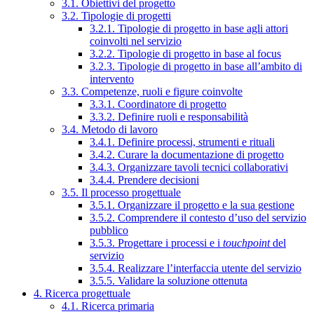
3.1. Obiettivi del progetto
3.2. Tipologie di progetti
3.2.1. Tipologie di progetto in base agli attori
coinvolti nel servizio
3.2.2. Tipologie di progetto in base al focus
3.2.3. Tipologie di progetto in base all’ambito di
intervento
3.3. Competenze, ruoli e figure coinvolte
3.3.1. Coordinatore di progetto
3.3.2. Definire ruoli e responsabilità
3.4. Metodo di lavoro
3.4.1. Definire processi, strumenti e rituali
3.4.2. Curare la documentazione di progetto
3.4.3. Organizzare tavoli tecnici collaborativi
3.4.4. Prendere decisioni
3.5. Il processo progettuale
3.5.1. Organizzare il progetto e la sua gestione
3.5.2. Comprendere il contesto d’uso del servizio
pubblico
3.5.3. Progettare i processi e i
touchpoint
del
servizio
3.5.4. Realizzare l’interfaccia utente del servizio
3.5.5. Validare la soluzione ottenuta
4. Ricerca progettuale
4.1. Ricerca primaria