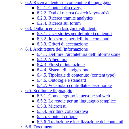
6.2. Ricerca utente sui contenuti e il linguaggio
6.2.1. Content discovery
6.2.2. Dati di ricerca (search keywords)
6.2.3. Ricerca tramite analytics
6.2.4. Ricerca sui forum
6.3. Dalla ricerca ai bisogni degli utenti
6.3.1. User stories per definire i contenuti
6.3.2. Job stories per definire i contenuti
6.3.3. Criteri di accettazione
6.4. Architettura dell’informazione
6.4.1. Definire l’architettura dell’informazione
6.4.2. Alberatura
6.4.3. Flussi di interazione
6.4.4. Sistemi di navigazione
6.4.5. Tipologie di contenuto (content type)
6.4.6. Ontologie e standard
6.4.7. Vocabolari controllati e tassonomie
6.5. Scrittura e linguaggio
6.5.1. Come leggono le persone sul web
6.5.2. Le regole per un linguaggio semplice
6.5.3. Microtesti
6.5.4. Scrittura collaborativa
6.5.5. Content critique
6.5.6. Traduzione e localizzazione dei contenuti
6.6. Documenti