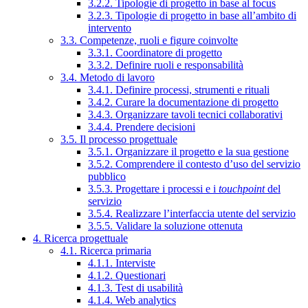
3.2.2. Tipologie di progetto in base al focus
3.2.3. Tipologie di progetto in base all’ambito di
intervento
3.3. Competenze, ruoli e figure coinvolte
3.3.1. Coordinatore di progetto
3.3.2. Definire ruoli e responsabilità
3.4. Metodo di lavoro
3.4.1. Definire processi, strumenti e rituali
3.4.2. Curare la documentazione di progetto
3.4.3. Organizzare tavoli tecnici collaborativi
3.4.4. Prendere decisioni
3.5. Il processo progettuale
3.5.1. Organizzare il progetto e la sua gestione
3.5.2. Comprendere il contesto d’uso del servizio
pubblico
3.5.3. Progettare i processi e i
touchpoint
del
servizio
3.5.4. Realizzare l’interfaccia utente del servizio
3.5.5. Validare la soluzione ottenuta
4. Ricerca progettuale
4.1. Ricerca primaria
4.1.1. Interviste
4.1.2. Questionari
4.1.3. Test di usabilità
4.1.4. Web analytics