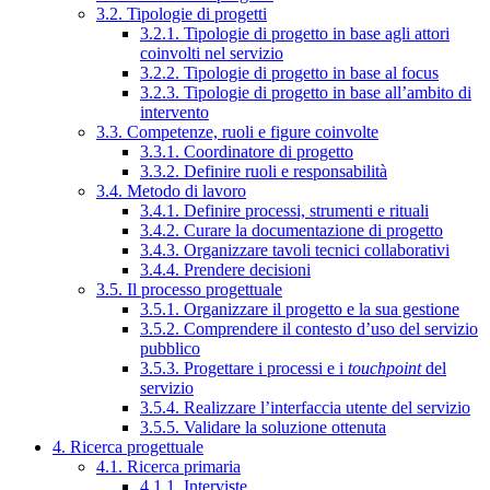
3.2. Tipologie di progetti
3.2.1. Tipologie di progetto in base agli attori
coinvolti nel servizio
3.2.2. Tipologie di progetto in base al focus
3.2.3. Tipologie di progetto in base all’ambito di
intervento
3.3. Competenze, ruoli e figure coinvolte
3.3.1. Coordinatore di progetto
3.3.2. Definire ruoli e responsabilità
3.4. Metodo di lavoro
3.4.1. Definire processi, strumenti e rituali
3.4.2. Curare la documentazione di progetto
3.4.3. Organizzare tavoli tecnici collaborativi
3.4.4. Prendere decisioni
3.5. Il processo progettuale
3.5.1. Organizzare il progetto e la sua gestione
3.5.2. Comprendere il contesto d’uso del servizio
pubblico
3.5.3. Progettare i processi e i
touchpoint
del
servizio
3.5.4. Realizzare l’interfaccia utente del servizio
3.5.5. Validare la soluzione ottenuta
4. Ricerca progettuale
4.1. Ricerca primaria
4.1.1. Interviste