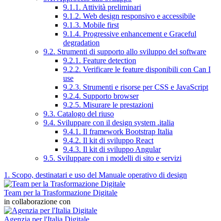
9.1.1. Attività preliminari
9.1.2. Web design responsivo e accessibile
9.1.3. Mobile first
9.1.4. Progressive enhancement e Graceful
degradation
9.2. Strumenti di supporto allo sviluppo del software
9.2.1. Feature detection
9.2.2. Verificare le feature disponibili con Can I
use
9.2.3. Strumenti e risorse per CSS e JavaScript
9.2.4. Supporto browser
9.2.5. Misurare le prestazioni
9.3. Catalogo del riuso
9.4. Sviluppare con il design system .italia
9.4.1. Il framework Bootstrap Italia
9.4.2. Il kit di sviluppo React
9.4.3. Il kit di sviluppo Angular
9.5. Sviluppare con i modelli di sito e servizi
1. Scopo, destinatari e uso del Manuale operativo di design
Team per la Trasformazione Digitale
in collaborazione con
Agenzia per l'Italia Digitale