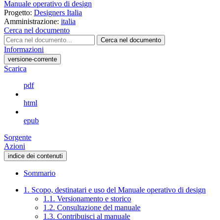
Manuale operativo di design
Progetto:
Designers Italia
Amministrazione:
italia
Cerca nel documento
Cerca nel documento
Informazioni
versione-corrente
Scarica
pdf
html
epub
Sorgente
Azioni
indice dei contenuti
Sommario
1. Scopo, destinatari e uso del Manuale operativo di design
1.1. Versionamento e storico
1.2. Consultazione del manuale
1.3. Contribuisci al manuale