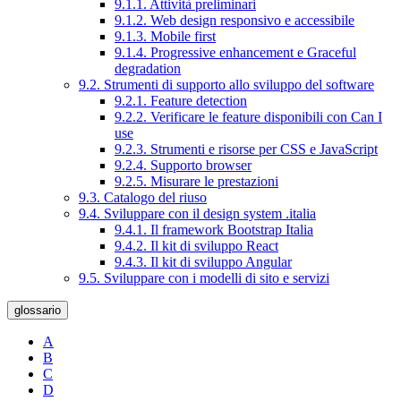
9.1.1. Attività preliminari
9.1.2. Web design responsivo e accessibile
9.1.3. Mobile first
9.1.4. Progressive enhancement e Graceful
degradation
9.2. Strumenti di supporto allo sviluppo del software
9.2.1. Feature detection
9.2.2. Verificare le feature disponibili con Can I
use
9.2.3. Strumenti e risorse per CSS e JavaScript
9.2.4. Supporto browser
9.2.5. Misurare le prestazioni
9.3. Catalogo del riuso
9.4. Sviluppare con il design system .italia
9.4.1. Il framework Bootstrap Italia
9.4.2. Il kit di sviluppo React
9.4.3. Il kit di sviluppo Angular
9.5. Sviluppare con i modelli di sito e servizi
glossario
A
B
C
D