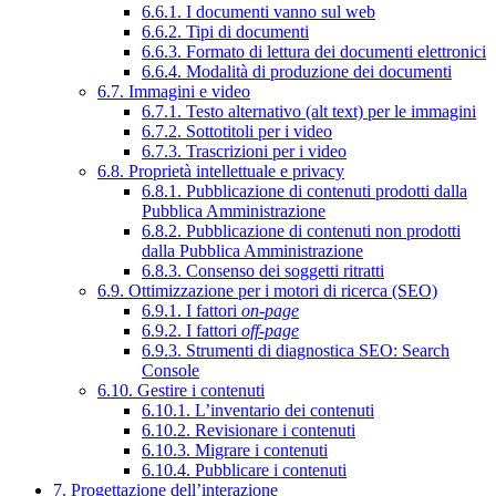
6.6.1. I documenti vanno sul web
6.6.2. Tipi di documenti
6.6.3. Formato di lettura dei documenti elettronici
6.6.4. Modalità di produzione dei documenti
6.7. Immagini e video
6.7.1. Testo alternativo (alt text) per le immagini
6.7.2. Sottotitoli per i video
6.7.3. Trascrizioni per i video
6.8. Proprietà intellettuale e privacy
6.8.1. Pubblicazione di contenuti prodotti dalla
Pubblica Amministrazione
6.8.2. Pubblicazione di contenuti non prodotti
dalla Pubblica Amministrazione
6.8.3. Consenso dei soggetti ritratti
6.9. Ottimizzazione per i motori di ricerca (SEO)
6.9.1. I fattori
on-page
6.9.2. I fattori
off-page
6.9.3. Strumenti di diagnostica SEO: Search
Console
6.10. Gestire i contenuti
6.10.1. L’inventario dei contenuti
6.10.2. Revisionare i contenuti
6.10.3. Migrare i contenuti
6.10.4. Pubblicare i contenuti
7. Progettazione dell’interazione