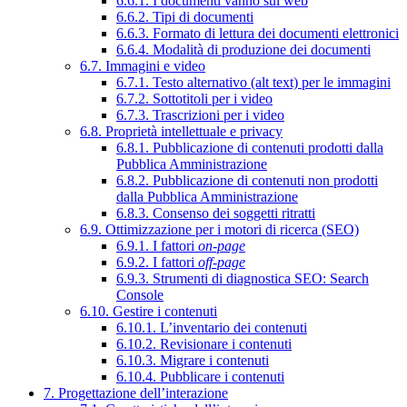
6.6.1. I documenti vanno sul web
6.6.2. Tipi di documenti
6.6.3. Formato di lettura dei documenti elettronici
6.6.4. Modalità di produzione dei documenti
6.7. Immagini e video
6.7.1. Testo alternativo (alt text) per le immagini
6.7.2. Sottotitoli per i video
6.7.3. Trascrizioni per i video
6.8. Proprietà intellettuale e privacy
6.8.1. Pubblicazione di contenuti prodotti dalla
Pubblica Amministrazione
6.8.2. Pubblicazione di contenuti non prodotti
dalla Pubblica Amministrazione
6.8.3. Consenso dei soggetti ritratti
6.9. Ottimizzazione per i motori di ricerca (SEO)
6.9.1. I fattori
on-page
6.9.2. I fattori
off-page
6.9.3. Strumenti di diagnostica SEO: Search
Console
6.10. Gestire i contenuti
6.10.1. L’inventario dei contenuti
6.10.2. Revisionare i contenuti
6.10.3. Migrare i contenuti
6.10.4. Pubblicare i contenuti
7. Progettazione dell’interazione