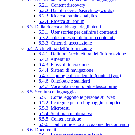
6.2.1. Content discovery
6.2.2. Dati di ricerca (search keywords)
6.2.3. Ricerca tramite analytics
6.2.4. Ricerca sui forum
6.3. Dalla ricerca ai bisogni degli utenti
6.3.1. User stories per definire i contenuti
6.3.2. Job stories per definire i contenuti
6.3.3. Criteri di accettazione
6.4. Architettura dell’informazione
6.4.1. Definire l’architettura dell’informazione
6.4.2. Alberatura
6.4.3. Flussi di interazione
6.4.4. Sistemi di navigazione
6.4.5. Tipologie di contenuto (content type)
6.4.6. Ontologie e standard
6.4.7. Vocabolari controllati e tassonomie
6.5. Scrittura e linguaggio
6.5.1. Come leggono le persone sul web
6.5.2. Le regole per un linguaggio semplice
6.5.3. Microtesti
6.5.4. Scrittura collaborativa
6.5.5. Content critique
6.5.6. Traduzione e localizzazione dei contenuti
6.6. Documenti