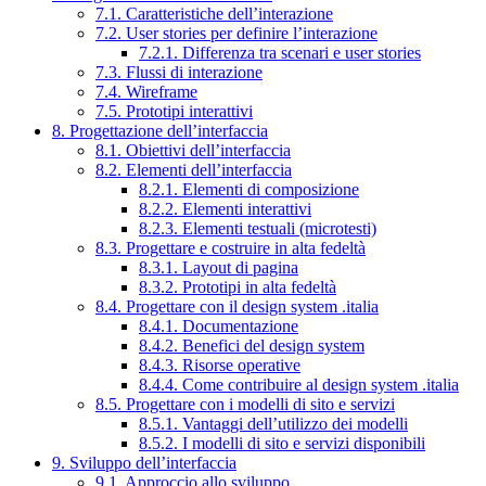
7.1. Caratteristiche dell’interazione
7.2. User stories per definire l’interazione
7.2.1. Differenza tra scenari e user stories
7.3. Flussi di interazione
7.4. Wireframe
7.5. Prototipi interattivi
8. Progettazione dell’interfaccia
8.1. Obiettivi dell’interfaccia
8.2. Elementi dell’interfaccia
8.2.1. Elementi di composizione
8.2.2. Elementi interattivi
8.2.3. Elementi testuali (microtesti)
8.3. Progettare e costruire in alta fedeltà
8.3.1. Layout di pagina
8.3.2. Prototipi in alta fedeltà
8.4. Progettare con il design system .italia
8.4.1. Documentazione
8.4.2. Benefici del design system
8.4.3. Risorse operative
8.4.4. Come contribuire al design system .italia
8.5. Progettare con i modelli di sito e servizi
8.5.1. Vantaggi dell’utilizzo dei modelli
8.5.2. I modelli di sito e servizi disponibili
9. Sviluppo dell’interfaccia
9.1. Approccio allo sviluppo