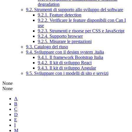
degradation
9.2. Strumenti di supporto allo sviluppo del software
9.2.1. Feature detection
9.2.2. Verificare le feature disponibili con Can I
use
9.2.3. Strumenti e risorse per CSS e JavaScript
9.2.4. Supporto browser
9.2.5. Misurare le prestazioni
9.3. Catalogo del riuso
9.4. Sviluppare con il design system .italia
9.4.1. Il framework Bootstrap Italia
9.4.2. Il kit di sviluppo React
9.4.3. Il kit di sviluppo Angular
9.5. Sviluppare con i modelli di sito e servizi
None
None
A
B
C
D
E
I
M