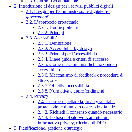
1.3. Contribuisci al manuale
2. Introduzione al design per i servizi pubblici digitali
2.1. Design per l’amministrazione digitale (
e-
government
)
2.2. L’approccio progettuale
2.2.1. Buone pratiche
2.2.2. Principi
2.3. Accessibilità
2.3.1. Definizione
2.3.2. Accessibilità by design
2.3.3. Principi per l’accessibilità
2.3.4. Linee guida e criteri di successo
2.3.5. Come rilasciare una dichiarazione di
accessibilità
2.3.6. Meccanismo di feedback e procedura di
attuazione
2.3.7. Obiettivi accessibilità
2.3.8. Normativa e approfondimenti
2.4. Privacy
2.4.1. Come rispettare la privacy sin dalla
progettazione di un sito o servizio digitale
2.4.2. Richiedi il consenso quando necessario
2.4.3. Le basi del sito web: architettura,
informativa privacy, riferimenti DPO
3. Pianificazione, gestione e strategia