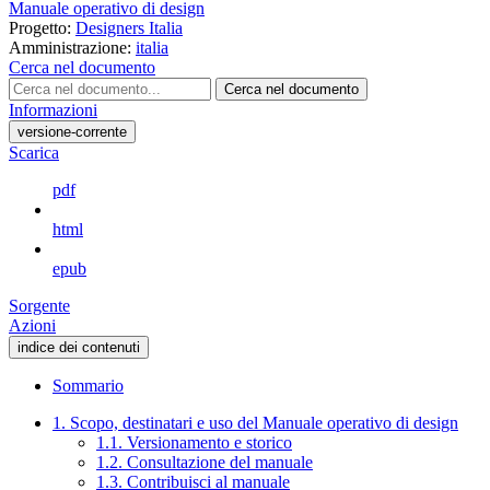
Manuale operativo di design
Progetto:
Designers Italia
Amministrazione:
italia
Cerca nel documento
Cerca nel documento
Informazioni
versione-corrente
Scarica
pdf
html
epub
Sorgente
Azioni
indice dei contenuti
Sommario
1. Scopo, destinatari e uso del Manuale operativo di design
1.1. Versionamento e storico
1.2. Consultazione del manuale
1.3. Contribuisci al manuale