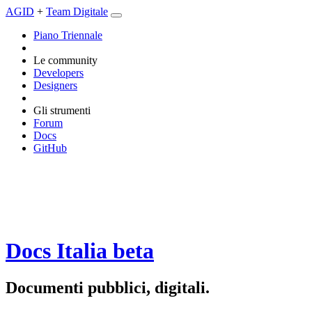
AGID
+
Team Digitale
Piano Triennale
Le community
Developers
Designers
Gli strumenti
Forum
Docs
GitHub
Docs Italia
beta
Documenti pubblici, digitali.