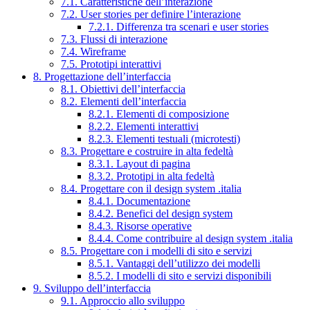
7.1. Caratteristiche dell’interazione
7.2. User stories per definire l’interazione
7.2.1. Differenza tra scenari e user stories
7.3. Flussi di interazione
7.4. Wireframe
7.5. Prototipi interattivi
8. Progettazione dell’interfaccia
8.1. Obiettivi dell’interfaccia
8.2. Elementi dell’interfaccia
8.2.1. Elementi di composizione
8.2.2. Elementi interattivi
8.2.3. Elementi testuali (microtesti)
8.3. Progettare e costruire in alta fedeltà
8.3.1. Layout di pagina
8.3.2. Prototipi in alta fedeltà
8.4. Progettare con il design system .italia
8.4.1. Documentazione
8.4.2. Benefici del design system
8.4.3. Risorse operative
8.4.4. Come contribuire al design system .italia
8.5. Progettare con i modelli di sito e servizi
8.5.1. Vantaggi dell’utilizzo dei modelli
8.5.2. I modelli di sito e servizi disponibili
9. Sviluppo dell’interfaccia
9.1. Approccio allo sviluppo