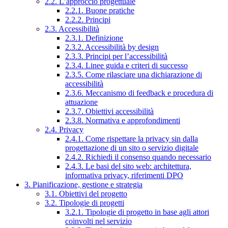
2.2. L’approccio progettuale
2.2.1. Buone pratiche
2.2.2. Principi
2.3. Accessibilità
2.3.1. Definizione
2.3.2. Accessibilità by design
2.3.3. Principi per l’accessibilità
2.3.4. Linee guida e criteri di successo
2.3.5. Come rilasciare una dichiarazione di
accessibilità
2.3.6. Meccanismo di feedback e procedura di
attuazione
2.3.7. Obiettivi accessibilità
2.3.8. Normativa e approfondimenti
2.4. Privacy
2.4.1. Come rispettare la privacy sin dalla
progettazione di un sito o servizio digitale
2.4.2. Richiedi il consenso quando necessario
2.4.3. Le basi del sito web: architettura,
informativa privacy, riferimenti DPO
3. Pianificazione, gestione e strategia
3.1. Obiettivi del progetto
3.2. Tipologie di progetti
3.2.1. Tipologie di progetto in base agli attori
coinvolti nel servizio