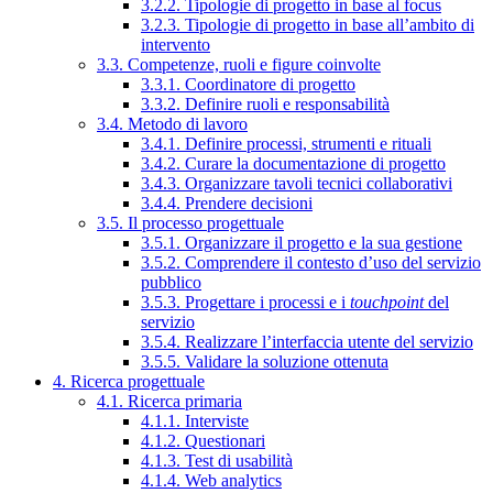
3.2.2. Tipologie di progetto in base al focus
3.2.3. Tipologie di progetto in base all’ambito di
intervento
3.3. Competenze, ruoli e figure coinvolte
3.3.1. Coordinatore di progetto
3.3.2. Definire ruoli e responsabilità
3.4. Metodo di lavoro
3.4.1. Definire processi, strumenti e rituali
3.4.2. Curare la documentazione di progetto
3.4.3. Organizzare tavoli tecnici collaborativi
3.4.4. Prendere decisioni
3.5. Il processo progettuale
3.5.1. Organizzare il progetto e la sua gestione
3.5.2. Comprendere il contesto d’uso del servizio
pubblico
3.5.3. Progettare i processi e i
touchpoint
del
servizio
3.5.4. Realizzare l’interfaccia utente del servizio
3.5.5. Validare la soluzione ottenuta
4. Ricerca progettuale
4.1. Ricerca primaria
4.1.1. Interviste
4.1.2. Questionari
4.1.3. Test di usabilità
4.1.4. Web analytics