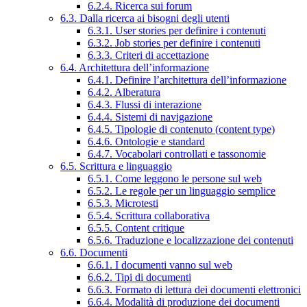
6.2.4. Ricerca sui forum
6.3. Dalla ricerca ai bisogni degli utenti
6.3.1. User stories per definire i contenuti
6.3.2. Job stories per definire i contenuti
6.3.3. Criteri di accettazione
6.4. Architettura dell’informazione
6.4.1. Definire l’architettura dell’informazione
6.4.2. Alberatura
6.4.3. Flussi di interazione
6.4.4. Sistemi di navigazione
6.4.5. Tipologie di contenuto (content type)
6.4.6. Ontologie e standard
6.4.7. Vocabolari controllati e tassonomie
6.5. Scrittura e linguaggio
6.5.1. Come leggono le persone sul web
6.5.2. Le regole per un linguaggio semplice
6.5.3. Microtesti
6.5.4. Scrittura collaborativa
6.5.5. Content critique
6.5.6. Traduzione e localizzazione dei contenuti
6.6. Documenti
6.6.1. I documenti vanno sul web
6.6.2. Tipi di documenti
6.6.3. Formato di lettura dei documenti elettronici
6.6.4. Modalità di produzione dei documenti