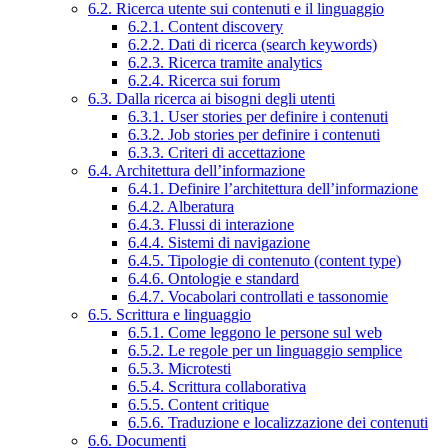
6.2. Ricerca utente sui contenuti e il linguaggio
6.2.1. Content discovery
6.2.2. Dati di ricerca (search keywords)
6.2.3. Ricerca tramite analytics
6.2.4. Ricerca sui forum
6.3. Dalla ricerca ai bisogni degli utenti
6.3.1. User stories per definire i contenuti
6.3.2. Job stories per definire i contenuti
6.3.3. Criteri di accettazione
6.4. Architettura dell’informazione
6.4.1. Definire l’architettura dell’informazione
6.4.2. Alberatura
6.4.3. Flussi di interazione
6.4.4. Sistemi di navigazione
6.4.5. Tipologie di contenuto (content type)
6.4.6. Ontologie e standard
6.4.7. Vocabolari controllati e tassonomie
6.5. Scrittura e linguaggio
6.5.1. Come leggono le persone sul web
6.5.2. Le regole per un linguaggio semplice
6.5.3. Microtesti
6.5.4. Scrittura collaborativa
6.5.5. Content critique
6.5.6. Traduzione e localizzazione dei contenuti
6.6. Documenti