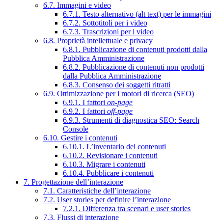
6.7. Immagini e video
6.7.1. Testo alternativo (alt text) per le immagini
6.7.2. Sottotitoli per i video
6.7.3. Trascrizioni per i video
6.8. Proprietà intellettuale e privacy
6.8.1. Pubblicazione di contenuti prodotti dalla
Pubblica Amministrazione
6.8.2. Pubblicazione di contenuti non prodotti
dalla Pubblica Amministrazione
6.8.3. Consenso dei soggetti ritratti
6.9. Ottimizzazione per i motori di ricerca (SEO)
6.9.1. I fattori
on-page
6.9.2. I fattori
off-page
6.9.3. Strumenti di diagnostica SEO: Search
Console
6.10. Gestire i contenuti
6.10.1. L’inventario dei contenuti
6.10.2. Revisionare i contenuti
6.10.3. Migrare i contenuti
6.10.4. Pubblicare i contenuti
7. Progettazione dell’interazione
7.1. Caratteristiche dell’interazione
7.2. User stories per definire l’interazione
7.2.1. Differenza tra scenari e user stories
7.3. Flussi di interazione