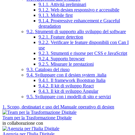
9.1.1. Attività preliminari
9.1.2. Web design responsivo e accessibile
9.1.3. Mobile first
9.1.4. Progressive enhancement e Graceful
degradation
9.2. Strumenti di supporto allo sviluppo del software
9.2.1. Feature detection
9.2.2. Verificare le feature disponibili con Can I
use
9.2.3. Strumenti e risorse per CSS e JavaScript
9.2.4. Supporto browser
9.2.5. Misurare le prestazioni
9.3. Catalogo del riuso
9.4. Sviluppare con il design system .italia
9.4.1. Il framework Bootstrap Italia
9.4.2. Il kit di sviluppo React
9.4.3. Il kit di sviluppo Angular
9.5. Sviluppare con i modelli di sito e servizi
1. Scopo, destinatari e uso del Manuale operativo di design
Team per la Trasformazione Digitale
in collaborazione con
Agenzia per l'Italia Digitale