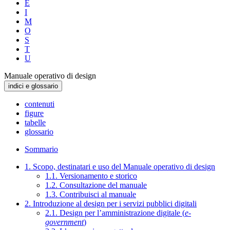
E
I
M
O
S
T
U
Manuale operativo di design
indici e glossario
contenuti
figure
tabelle
glossario
Sommario
1. Scopo, destinatari e uso del Manuale operativo di design
1.1. Versionamento e storico
1.2. Consultazione del manuale
1.3. Contribuisci al manuale
2. Introduzione al design per i servizi pubblici digitali
2.1. Design per l’amministrazione digitale (
e-
government
)