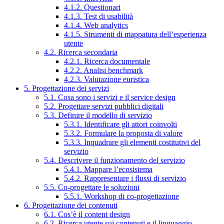
4.1.2. Questionari
4.1.3. Test di usabilità
4.1.4. Web analytics
4.1.5. Strumenti di mappatura dell’esperienza
utente
4.2. Ricerca secondaria
4.2.1. Ricerca documentale
4.2.2. Analisi benchmark
4.2.3. Valutazione euristica
5. Progettazione dei servizi
5.1. Cosa sono i servizi e il service design
5.2. Progettare servizi pubblici digitali
5.3. Definire il modello di servizio
5.3.1. Identificare gli attori coinvolti
5.3.2. Formulare la proposta di valore
5.3.3. Inquadrare gli elementi costitutivi del
servizio
5.4. Descrivere il funzionamento del servizio
5.4.1. Mappare l’ecosistema
5.4.2. Rappresentare i flussi di servizio
5.5. Co-progettare le soluzioni
5.5.1. Workshop di co-progettazione
6. Progettazione dei contenuti
6.1. Cos’è il content design
6.2. Ricerca utente sui contenuti e il linguaggio