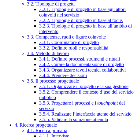
3.2. Tipologie di progetti
3.2.1. Tipologie di progetto in base agli attori
coinvolti nel servizio
3.2.2. Tipologie di progetto in base al focus
3.2.3. Tipologie di progetto in base all’ambito di
intervento
3.3. Competenze, ruoli e figure coinvolte
3.3.1. Coordinatore di progetto
3.3.2. Definire ruoli e responsabilità
3.4. Metodo di lavoro
3.4.1. Definire processi, strumenti e rituali
3.4.2. Curare la documentazione di progetto
3.4.3. Organizzare tavoli tecnici collaborativi
3.4.4. Prendere decisioni
3.5. Il processo progettuale
3.5.1. Organizzare il progetto e la sua gestione
3.5.2. Comprendere il contesto d’uso del servizio
pubblico
3.5.3. Progettare i processi e i
touchpoint
del
servizio
3.5.4. Realizzare l’interfaccia utente del servizio
3.5.5. Validare la soluzione ottenuta
4. Ricerca progettuale
4.1. Ricerca primaria
4.1.1. Interviste