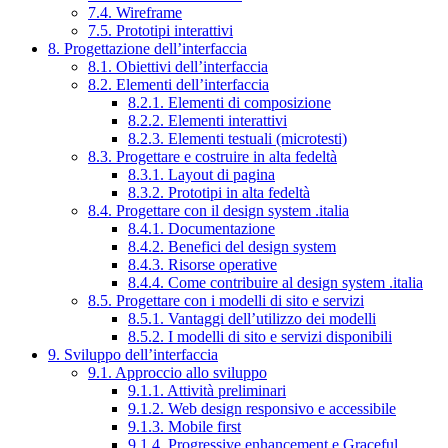
7.4. Wireframe
7.5. Prototipi interattivi
8. Progettazione dell’interfaccia
8.1. Obiettivi dell’interfaccia
8.2. Elementi dell’interfaccia
8.2.1. Elementi di composizione
8.2.2. Elementi interattivi
8.2.3. Elementi testuali (microtesti)
8.3. Progettare e costruire in alta fedeltà
8.3.1. Layout di pagina
8.3.2. Prototipi in alta fedeltà
8.4. Progettare con il design system .italia
8.4.1. Documentazione
8.4.2. Benefici del design system
8.4.3. Risorse operative
8.4.4. Come contribuire al design system .italia
8.5. Progettare con i modelli di sito e servizi
8.5.1. Vantaggi dell’utilizzo dei modelli
8.5.2. I modelli di sito e servizi disponibili
9. Sviluppo dell’interfaccia
9.1. Approccio allo sviluppo
9.1.1. Attività preliminari
9.1.2. Web design responsivo e accessibile
9.1.3. Mobile first
9.1.4. Progressive enhancement e Graceful