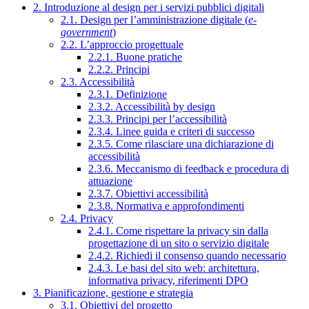
2. Introduzione al design per i servizi pubblici digitali
2.1. Design per l’amministrazione digitale (
e-
government
)
2.2. L’approccio progettuale
2.2.1. Buone pratiche
2.2.2. Principi
2.3. Accessibilità
2.3.1. Definizione
2.3.2. Accessibilità by design
2.3.3. Principi per l’accessibilità
2.3.4. Linee guida e criteri di successo
2.3.5. Come rilasciare una dichiarazione di
accessibilità
2.3.6. Meccanismo di feedback e procedura di
attuazione
2.3.7. Obiettivi accessibilità
2.3.8. Normativa e approfondimenti
2.4. Privacy
2.4.1. Come rispettare la privacy sin dalla
progettazione di un sito o servizio digitale
2.4.2. Richiedi il consenso quando necessario
2.4.3. Le basi del sito web: architettura,
informativa privacy, riferimenti DPO
3. Pianificazione, gestione e strategia
3.1. Obiettivi del progetto