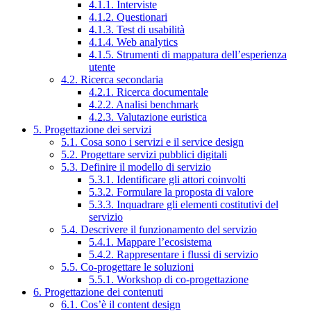
4.1.1. Interviste
4.1.2. Questionari
4.1.3. Test di usabilità
4.1.4. Web analytics
4.1.5. Strumenti di mappatura dell’esperienza
utente
4.2. Ricerca secondaria
4.2.1. Ricerca documentale
4.2.2. Analisi benchmark
4.2.3. Valutazione euristica
5. Progettazione dei servizi
5.1. Cosa sono i servizi e il service design
5.2. Progettare servizi pubblici digitali
5.3. Definire il modello di servizio
5.3.1. Identificare gli attori coinvolti
5.3.2. Formulare la proposta di valore
5.3.3. Inquadrare gli elementi costitutivi del
servizio
5.4. Descrivere il funzionamento del servizio
5.4.1. Mappare l’ecosistema
5.4.2. Rappresentare i flussi di servizio
5.5. Co-progettare le soluzioni
5.5.1. Workshop di co-progettazione
6. Progettazione dei contenuti
6.1. Cos’è il content design