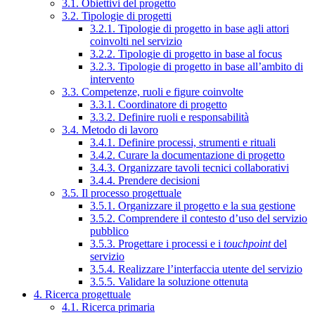
3.1. Obiettivi del progetto
3.2. Tipologie di progetti
3.2.1. Tipologie di progetto in base agli attori
coinvolti nel servizio
3.2.2. Tipologie di progetto in base al focus
3.2.3. Tipologie di progetto in base all’ambito di
intervento
3.3. Competenze, ruoli e figure coinvolte
3.3.1. Coordinatore di progetto
3.3.2. Definire ruoli e responsabilità
3.4. Metodo di lavoro
3.4.1. Definire processi, strumenti e rituali
3.4.2. Curare la documentazione di progetto
3.4.3. Organizzare tavoli tecnici collaborativi
3.4.4. Prendere decisioni
3.5. Il processo progettuale
3.5.1. Organizzare il progetto e la sua gestione
3.5.2. Comprendere il contesto d’uso del servizio
pubblico
3.5.3. Progettare i processi e i
touchpoint
del
servizio
3.5.4. Realizzare l’interfaccia utente del servizio
3.5.5. Validare la soluzione ottenuta
4. Ricerca progettuale
4.1. Ricerca primaria