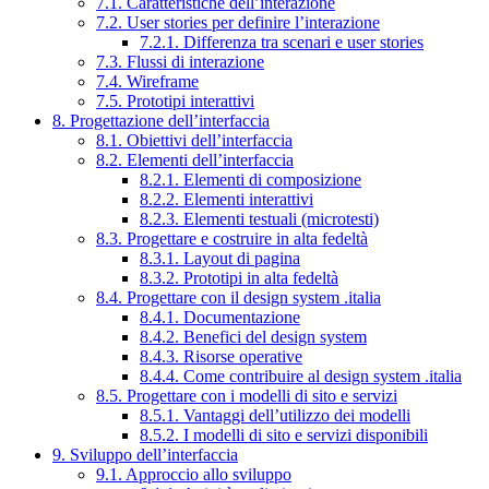
7.1. Caratteristiche dell’interazione
7.2. User stories per definire l’interazione
7.2.1. Differenza tra scenari e user stories
7.3. Flussi di interazione
7.4. Wireframe
7.5. Prototipi interattivi
8. Progettazione dell’interfaccia
8.1. Obiettivi dell’interfaccia
8.2. Elementi dell’interfaccia
8.2.1. Elementi di composizione
8.2.2. Elementi interattivi
8.2.3. Elementi testuali (microtesti)
8.3. Progettare e costruire in alta fedeltà
8.3.1. Layout di pagina
8.3.2. Prototipi in alta fedeltà
8.4. Progettare con il design system .italia
8.4.1. Documentazione
8.4.2. Benefici del design system
8.4.3. Risorse operative
8.4.4. Come contribuire al design system .italia
8.5. Progettare con i modelli di sito e servizi
8.5.1. Vantaggi dell’utilizzo dei modelli
8.5.2. I modelli di sito e servizi disponibili
9. Sviluppo dell’interfaccia
9.1. Approccio allo sviluppo