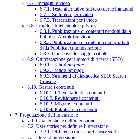
6.7. Immagini e video
6.7.1. Testo alternativo (alt text) per le immagini
6.7.2. Sottotitoli per i video
6.7.3. Trascrizioni per i video
6.8. Proprietà intellettuale e privacy
6.8.1. Pubblicazione di contenuti prodotti dalla
Pubblica Amministrazione
6.8.2. Pubblicazione di contenuti non prodotti
dalla Pubblica Amministrazione
6.8.3. Consenso dei soggetti ritratti
6.9. Ottimizzazione per i motori di ricerca (SEO)
6.9.1. I fattori
on-page
6.9.2. I fattori
off-page
6.9.3. Strumenti di diagnostica SEO: Search
Console
6.10. Gestire i contenuti
6.10.1. L’inventario dei contenuti
6.10.2. Revisionare i contenuti
6.10.3. Migrare i contenuti
6.10.4. Pubblicare i contenuti
7. Progettazione dell’interazione
7.1. Caratteristiche dell’interazione
7.2. User stories per definire l’interazione
7.2.1. Differenza tra scenari e user stories
7.3. Flussi di interazione