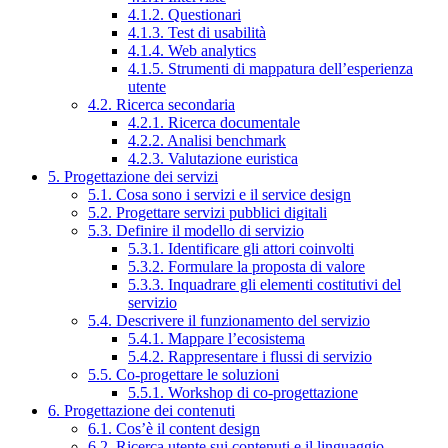
4.1.2. Questionari
4.1.3. Test di usabilità
4.1.4. Web analytics
4.1.5. Strumenti di mappatura dell’esperienza
utente
4.2. Ricerca secondaria
4.2.1. Ricerca documentale
4.2.2. Analisi benchmark
4.2.3. Valutazione euristica
5. Progettazione dei servizi
5.1. Cosa sono i servizi e il service design
5.2. Progettare servizi pubblici digitali
5.3. Definire il modello di servizio
5.3.1. Identificare gli attori coinvolti
5.3.2. Formulare la proposta di valore
5.3.3. Inquadrare gli elementi costitutivi del
servizio
5.4. Descrivere il funzionamento del servizio
5.4.1. Mappare l’ecosistema
5.4.2. Rappresentare i flussi di servizio
5.5. Co-progettare le soluzioni
5.5.1. Workshop di co-progettazione
6. Progettazione dei contenuti
6.1. Cos’è il content design
6.2. Ricerca utente sui contenuti e il linguaggio