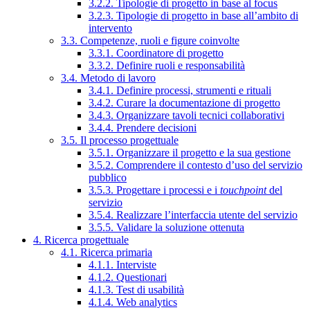
3.2.2. Tipologie di progetto in base al focus
3.2.3. Tipologie di progetto in base all’ambito di
intervento
3.3. Competenze, ruoli e figure coinvolte
3.3.1. Coordinatore di progetto
3.3.2. Definire ruoli e responsabilità
3.4. Metodo di lavoro
3.4.1. Definire processi, strumenti e rituali
3.4.2. Curare la documentazione di progetto
3.4.3. Organizzare tavoli tecnici collaborativi
3.4.4. Prendere decisioni
3.5. Il processo progettuale
3.5.1. Organizzare il progetto e la sua gestione
3.5.2. Comprendere il contesto d’uso del servizio
pubblico
3.5.3. Progettare i processi e i
touchpoint
del
servizio
3.5.4. Realizzare l’interfaccia utente del servizio
3.5.5. Validare la soluzione ottenuta
4. Ricerca progettuale
4.1. Ricerca primaria
4.1.1. Interviste
4.1.2. Questionari
4.1.3. Test di usabilità
4.1.4. Web analytics