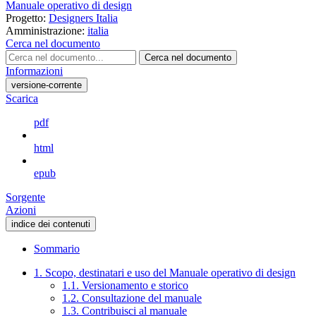
Manuale operativo di design
Progetto:
Designers Italia
Amministrazione:
italia
Cerca nel documento
Cerca nel documento
Informazioni
versione-corrente
Scarica
pdf
html
epub
Sorgente
Azioni
indice dei contenuti
Sommario
1. Scopo, destinatari e uso del Manuale operativo di design
1.1. Versionamento e storico
1.2. Consultazione del manuale
1.3. Contribuisci al manuale