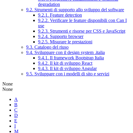
degradation
9.2. Strumenti di supporto allo sviluppo del software
9.2.1. Feature detection
9.2.2. Verificare le feature disponibili con Can I
use
9.2.3. Strumenti e risorse per CSS e JavaScript
9.2.4. Supporto browser
9.2.5. Misurare le prestazioni
9.3. Catalogo del riuso
9.4. Sviluppare con il design system .italia
9.4.1. Il framework Bootstrap Italia
9.4.2. Il kit di sviluppo React
9.4.3. Il kit di sviluppo Angular
9.5. Sviluppare con i modelli di sito e servizi
None
None
A
B
C
D
E
I
M