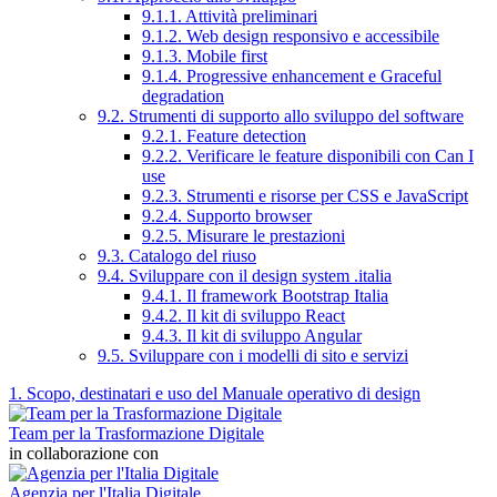
9.1.1. Attività preliminari
9.1.2. Web design responsivo e accessibile
9.1.3. Mobile first
9.1.4. Progressive enhancement e Graceful
degradation
9.2. Strumenti di supporto allo sviluppo del software
9.2.1. Feature detection
9.2.2. Verificare le feature disponibili con Can I
use
9.2.3. Strumenti e risorse per CSS e JavaScript
9.2.4. Supporto browser
9.2.5. Misurare le prestazioni
9.3. Catalogo del riuso
9.4. Sviluppare con il design system .italia
9.4.1. Il framework Bootstrap Italia
9.4.2. Il kit di sviluppo React
9.4.3. Il kit di sviluppo Angular
9.5. Sviluppare con i modelli di sito e servizi
1. Scopo, destinatari e uso del Manuale operativo di design
Team per la Trasformazione Digitale
in collaborazione con
Agenzia per l'Italia Digitale