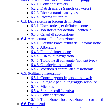
6.2.1. Content discovery
6.2.2. Dati di ricerca (search keywords)
6.2.3. Ricerca tramite analytics
6.2.4. Ricerca sui forum
6.3. Dalla ricerca ai bisogni degli utenti
6.3.1. User stories per definire i contenuti
6.3.2. Job stories per definire i contenuti
6.3.3. Criteri di accettazione
6.4. Architettura dell’informazione
6.4.1. Definire l’architettura dell’informazione
6.4.2. Alberatura
6.4.3. Flussi di interazione
6.4.4. Sistemi di navigazione
6.4.5. Tipologie di contenuto (content type)
6.4.6. Ontologie e standard
6.4.7. Vocabolari controllati e tassonomie
6.5. Scrittura e linguaggio
6.5.1. Come leggono le persone sul web
6.5.2. Le regole per un linguaggio semplice
6.5.3. Microtesti
6.5.4. Scrittura collaborativa
6.5.5. Content critique
6.5.6. Traduzione e localizzazione dei contenuti
6.6. Documenti