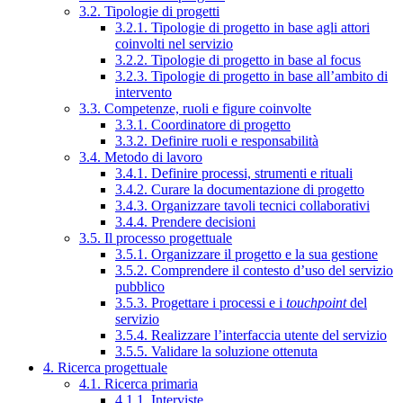
3.2. Tipologie di progetti
3.2.1. Tipologie di progetto in base agli attori
coinvolti nel servizio
3.2.2. Tipologie di progetto in base al focus
3.2.3. Tipologie di progetto in base all’ambito di
intervento
3.3. Competenze, ruoli e figure coinvolte
3.3.1. Coordinatore di progetto
3.3.2. Definire ruoli e responsabilità
3.4. Metodo di lavoro
3.4.1. Definire processi, strumenti e rituali
3.4.2. Curare la documentazione di progetto
3.4.3. Organizzare tavoli tecnici collaborativi
3.4.4. Prendere decisioni
3.5. Il processo progettuale
3.5.1. Organizzare il progetto e la sua gestione
3.5.2. Comprendere il contesto d’uso del servizio
pubblico
3.5.3. Progettare i processi e i
touchpoint
del
servizio
3.5.4. Realizzare l’interfaccia utente del servizio
3.5.5. Validare la soluzione ottenuta
4. Ricerca progettuale
4.1. Ricerca primaria
4.1.1. Interviste