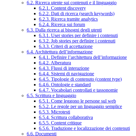
6.2. Ricerca utente sui contenuti e il linguaggio
6.2.1. Content discovery
6.2.2. Dati di ricerca (search keywords)
6.2.3. Ricerca tramite analytics
6.2.4. Ricerca sui forum
6.3. Dalla ricerca ai bisogni degli utenti
6.3.1. User stories per definire i contenuti
6.3.2. Job stories per definire i contenuti
6.3.3. Criteri di accettazione
6.4. Architettura dell’informazione
6.4.1. Definire l’architettura dell’informazione
6.4.2. Alberatura
6.4.3. Flussi di interazione
6.4.4. Sistemi di navigazione
6.4.5. Tipologie di contenuto (content type)
6.4.6. Ontologie e standard
6.4.7. Vocabolari controllati e tassonomie
6.5. Scrittura e linguaggio
6.5.1. Come leggono le persone sul web
6.5.2. Le regole per un linguaggio semplice
6.5.3. Microtesti
6.5.4. Scrittura collaborativa
6.5.5. Content critique
6.5.6. Traduzione e localizzazione dei contenuti
6.6. Documenti