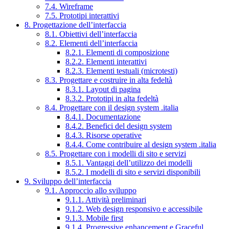
7.4. Wireframe
7.5. Prototipi interattivi
8. Progettazione dell’interfaccia
8.1. Obiettivi dell’interfaccia
8.2. Elementi dell’interfaccia
8.2.1. Elementi di composizione
8.2.2. Elementi interattivi
8.2.3. Elementi testuali (microtesti)
8.3. Progettare e costruire in alta fedeltà
8.3.1. Layout di pagina
8.3.2. Prototipi in alta fedeltà
8.4. Progettare con il design system .italia
8.4.1. Documentazione
8.4.2. Benefici del design system
8.4.3. Risorse operative
8.4.4. Come contribuire al design system .italia
8.5. Progettare con i modelli di sito e servizi
8.5.1. Vantaggi dell’utilizzo dei modelli
8.5.2. I modelli di sito e servizi disponibili
9. Sviluppo dell’interfaccia
9.1. Approccio allo sviluppo
9.1.1. Attività preliminari
9.1.2. Web design responsivo e accessibile
9.1.3. Mobile first
9.1.4. Progressive enhancement e Graceful