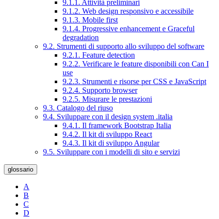
9.1.1. Attività preliminari
9.1.2. Web design responsivo e accessibile
9.1.3. Mobile first
9.1.4. Progressive enhancement e Graceful
degradation
9.2. Strumenti di supporto allo sviluppo del software
9.2.1. Feature detection
9.2.2. Verificare le feature disponibili con Can I
use
9.2.3. Strumenti e risorse per CSS e JavaScript
9.2.4. Supporto browser
9.2.5. Misurare le prestazioni
9.3. Catalogo del riuso
9.4. Sviluppare con il design system .italia
9.4.1. Il framework Bootstrap Italia
9.4.2. Il kit di sviluppo React
9.4.3. Il kit di sviluppo Angular
9.5. Sviluppare con i modelli di sito e servizi
glossario
A
B
C
D