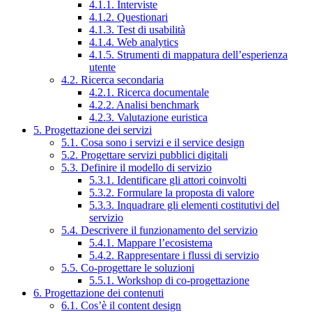
4.1.1. Interviste
4.1.2. Questionari
4.1.3. Test di usabilità
4.1.4. Web analytics
4.1.5. Strumenti di mappatura dell’esperienza
utente
4.2. Ricerca secondaria
4.2.1. Ricerca documentale
4.2.2. Analisi benchmark
4.2.3. Valutazione euristica
5. Progettazione dei servizi
5.1. Cosa sono i servizi e il service design
5.2. Progettare servizi pubblici digitali
5.3. Definire il modello di servizio
5.3.1. Identificare gli attori coinvolti
5.3.2. Formulare la proposta di valore
5.3.3. Inquadrare gli elementi costitutivi del
servizio
5.4. Descrivere il funzionamento del servizio
5.4.1. Mappare l’ecosistema
5.4.2. Rappresentare i flussi di servizio
5.5. Co-progettare le soluzioni
5.5.1. Workshop di co-progettazione
6. Progettazione dei contenuti
6.1. Cos’è il content design