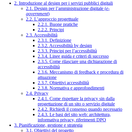
2. Introduzione al design per i servizi pubblici digitali
2.1. Design per l’amministrazione digitale (
e-
government
)
2.2. L’approccio progettuale
2.2.1. Buone pratiche
2.2.2. Principi
2.3. Accessibilità
2.3.1. Definizione
2.3.2. Accessibilità by design
2.3.3. Principi per l’accessibilità
2.3.4. Linee guida e criteri di successo
2.3.5. Come rilasciare una dichiarazione di
accessibilità
2.3.6. Meccanismo di feedback e procedura di
attuazione
2.3.7. Obiettivi accessibilità
2.3.8. Normativa e approfondimenti
2.4. Privacy
2.4.1. Come rispettare la privacy sin dalla
progettazione di un sito o servizio digitale
2.4.2. Richiedi il consenso quando necessario
2.4.3. Le basi del sito web: architettura,
informativa privacy, riferimenti DPO
3. Pianificazione, gestione e strategia
3.1. Obiettivi del progetto