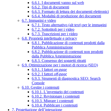
6.6.1. I documenti vanno sul web
6.6.2. Tipi di documenti
6.6.3. Formato di lettura dei documenti elettronici
6.6.4. Modalità di produzione dei documenti
6.7. Immagini e video
6.7.1. Testo alternativo (alt text) per le immagini
6.7.2. Sottotitoli per i video
6.7.3. Trascrizioni per i video
6.8. Proprietà intellettuale e privacy
6.8.1. Pubblicazione di contenuti prodotti dalla
Pubblica Amministrazione
6.8.2. Pubblicazione di contenuti non prodotti
dalla Pubblica Amministrazione
6.8.3. Consenso dei soggetti ritratti
6.9. Ottimizzazione per i motori di ricerca (SEO)
6.9.1. I fattori
on-page
6.9.2. I fattori
off-page
6.9.3. Strumenti di diagnostica SEO: Search
Console
6.10. Gestire i contenuti
6.10.1. L’inventario dei contenuti
6.10.2. Revisionare i contenuti
6.10.3. Migrare i contenuti
6.10.4. Pubblicare i contenuti
7. Progettazione dell’interazione