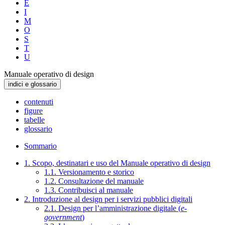
E
I
M
O
S
T
U
Manuale operativo di design
indici e glossario
contenuti
figure
tabelle
glossario
Sommario
1. Scopo, destinatari e uso del Manuale operativo di design
1.1. Versionamento e storico
1.2. Consultazione del manuale
1.3. Contribuisci al manuale
2. Introduzione al design per i servizi pubblici digitali
2.1. Design per l’amministrazione digitale (
e-
government
)