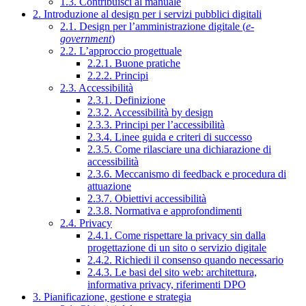
1.3. Contribuisci al manuale
2. Introduzione al design per i servizi pubblici digitali
2.1. Design per l’amministrazione digitale (
e-
government
)
2.2. L’approccio progettuale
2.2.1. Buone pratiche
2.2.2. Principi
2.3. Accessibilità
2.3.1. Definizione
2.3.2. Accessibilità by design
2.3.3. Principi per l’accessibilità
2.3.4. Linee guida e criteri di successo
2.3.5. Come rilasciare una dichiarazione di
accessibilità
2.3.6. Meccanismo di feedback e procedura di
attuazione
2.3.7. Obiettivi accessibilità
2.3.8. Normativa e approfondimenti
2.4. Privacy
2.4.1. Come rispettare la privacy sin dalla
progettazione di un sito o servizio digitale
2.4.2. Richiedi il consenso quando necessario
2.4.3. Le basi del sito web: architettura,
informativa privacy, riferimenti DPO
3. Pianificazione, gestione e strategia