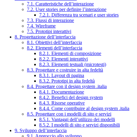
7.1. Caratteristiche dell’interazione
7.2. User stories per definire l’interazione
7.2.1. Differenza tra scenari e user stories
7.3. Flussi di interazione
7.4. Wireframe
7.5. Prototipi interattivi
8. Progettazione dell’interfaccia
8.1. Obiettivi dell’interfaccia
8.2. Elementi dell’interfaccia
8.2.1. Elementi di composizione
8.2.2. Elementi interattivi
8.2.3. Elementi testuali (microtesti)
8.3. Progettare e costruire in alta fedeltà
8.3.1. Layout di pagina
8.3.2. Prototipi in alta fedeltà
8.4. Progettare con il design system .italia
8.4.1. Documentazione
8.4.2. Benefici del design system
8.4.3. Risorse operative
8.4.4. Come contribuire al design system .italia
8.5. Progettare con i modelli di sito e servizi
8.5.1. Vantaggi dell’utilizzo dei modelli
8.5.2. I modelli di sito e servizi disponibili
9. Sviluppo dell’interfaccia
9.1. Approccio allo sviluppo