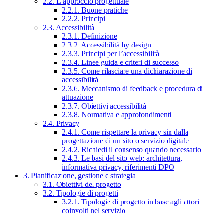
2.2. L’approccio progettuale
2.2.1. Buone pratiche
2.2.2. Principi
2.3. Accessibilità
2.3.1. Definizione
2.3.2. Accessibilità by design
2.3.3. Principi per l’accessibilità
2.3.4. Linee guida e criteri di successo
2.3.5. Come rilasciare una dichiarazione di
accessibilità
2.3.6. Meccanismo di feedback e procedura di
attuazione
2.3.7. Obiettivi accessibilità
2.3.8. Normativa e approfondimenti
2.4. Privacy
2.4.1. Come rispettare la privacy sin dalla
progettazione di un sito o servizio digitale
2.4.2. Richiedi il consenso quando necessario
2.4.3. Le basi del sito web: architettura,
informativa privacy, riferimenti DPO
3. Pianificazione, gestione e strategia
3.1. Obiettivi del progetto
3.2. Tipologie di progetti
3.2.1. Tipologie di progetto in base agli attori
coinvolti nel servizio