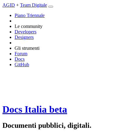
AGID
+
Team Digitale
Piano Triennale
Le community
Developers
Designers
Gli strumenti
Forum
Docs
GitHub
Docs Italia
beta
Documenti pubblici, digitali.