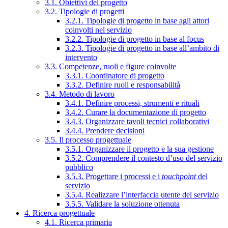
3.1. Obiettivi del progetto
3.2. Tipologie di progetti
3.2.1. Tipologie di progetto in base agli attori
coinvolti nel servizio
3.2.2. Tipologie di progetto in base al focus
3.2.3. Tipologie di progetto in base all’ambito di
intervento
3.3. Competenze, ruoli e figure coinvolte
3.3.1. Coordinatore di progetto
3.3.2. Definire ruoli e responsabilità
3.4. Metodo di lavoro
3.4.1. Definire processi, strumenti e rituali
3.4.2. Curare la documentazione di progetto
3.4.3. Organizzare tavoli tecnici collaborativi
3.4.4. Prendere decisioni
3.5. Il processo progettuale
3.5.1. Organizzare il progetto e la sua gestione
3.5.2. Comprendere il contesto d’uso del servizio
pubblico
3.5.3. Progettare i processi e i
touchpoint
del
servizio
3.5.4. Realizzare l’interfaccia utente del servizio
3.5.5. Validare la soluzione ottenuta
4. Ricerca progettuale
4.1. Ricerca primaria