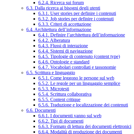
6.2.4. Ricerca sui forum
6.3. Dalla ricerca ai bisogni degli utenti
6.3.1. User stories per definire i contenuti
6.3.2. Job stories per definire i contenuti
6.3.3. Criteri di accettazione
6.4. Architettura dell’informazione
6.4.1. Definire l’architettura dell’informazione
6.4.2. Alberatura
6.4.3. Flussi di interazione
6.4.4. Sistemi di navigazione
6.4.5. Tipologie di contenuto (content type)
6.4.6. Ontologie e standard
6.4.7. Vocabolari controllati e tassonomie
6.5. Scrittura e linguaggio
6.5.1. Come leggono le persone sul web
6.5.2. Le regole per un linguaggio semplice
6.5.3. Microtesti
6.5.4. Scrittura collaborativa
6.5.5. Content critique
6.5.6. Traduzione e localizzazione dei contenuti
6.6. Documenti
6.6.1. I documenti vanno sul web
6.6.2. Tipi di documenti
6.6.3. Formato di lettura dei documenti elettronici
6.6.4. Modalità di produzione dei documenti