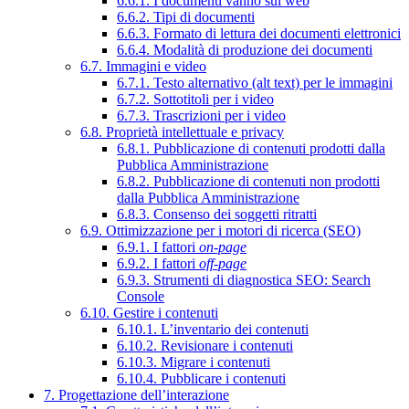
6.6.1. I documenti vanno sul web
6.6.2. Tipi di documenti
6.6.3. Formato di lettura dei documenti elettronici
6.6.4. Modalità di produzione dei documenti
6.7. Immagini e video
6.7.1. Testo alternativo (alt text) per le immagini
6.7.2. Sottotitoli per i video
6.7.3. Trascrizioni per i video
6.8. Proprietà intellettuale e privacy
6.8.1. Pubblicazione di contenuti prodotti dalla
Pubblica Amministrazione
6.8.2. Pubblicazione di contenuti non prodotti
dalla Pubblica Amministrazione
6.8.3. Consenso dei soggetti ritratti
6.9. Ottimizzazione per i motori di ricerca (SEO)
6.9.1. I fattori
on-page
6.9.2. I fattori
off-page
6.9.3. Strumenti di diagnostica SEO: Search
Console
6.10. Gestire i contenuti
6.10.1. L’inventario dei contenuti
6.10.2. Revisionare i contenuti
6.10.3. Migrare i contenuti
6.10.4. Pubblicare i contenuti
7. Progettazione dell’interazione