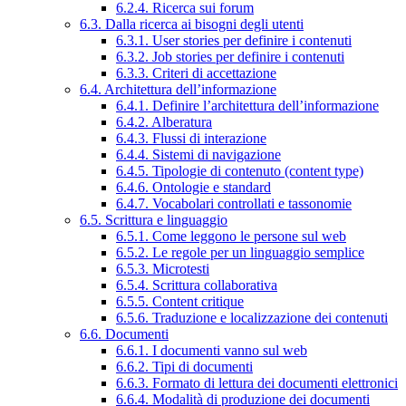
6.2.4. Ricerca sui forum
6.3. Dalla ricerca ai bisogni degli utenti
6.3.1. User stories per definire i contenuti
6.3.2. Job stories per definire i contenuti
6.3.3. Criteri di accettazione
6.4. Architettura dell’informazione
6.4.1. Definire l’architettura dell’informazione
6.4.2. Alberatura
6.4.3. Flussi di interazione
6.4.4. Sistemi di navigazione
6.4.5. Tipologie di contenuto (content type)
6.4.6. Ontologie e standard
6.4.7. Vocabolari controllati e tassonomie
6.5. Scrittura e linguaggio
6.5.1. Come leggono le persone sul web
6.5.2. Le regole per un linguaggio semplice
6.5.3. Microtesti
6.5.4. Scrittura collaborativa
6.5.5. Content critique
6.5.6. Traduzione e localizzazione dei contenuti
6.6. Documenti
6.6.1. I documenti vanno sul web
6.6.2. Tipi di documenti
6.6.3. Formato di lettura dei documenti elettronici
6.6.4. Modalità di produzione dei documenti