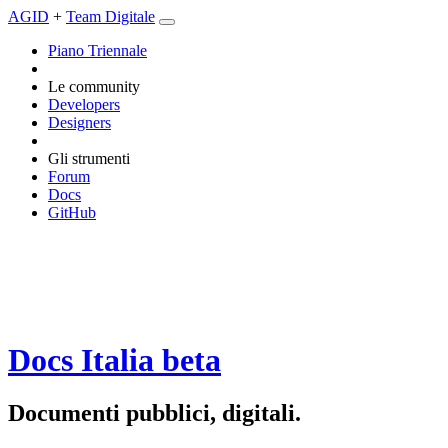
AGID
+
Team Digitale
Piano Triennale
Le community
Developers
Designers
Gli strumenti
Forum
Docs
GitHub
Docs Italia
beta
Documenti pubblici, digitali.