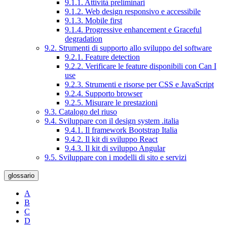
9.1.1. Attività preliminari
9.1.2. Web design responsivo e accessibile
9.1.3. Mobile first
9.1.4. Progressive enhancement e Graceful
degradation
9.2. Strumenti di supporto allo sviluppo del software
9.2.1. Feature detection
9.2.2. Verificare le feature disponibili con Can I
use
9.2.3. Strumenti e risorse per CSS e JavaScript
9.2.4. Supporto browser
9.2.5. Misurare le prestazioni
9.3. Catalogo del riuso
9.4. Sviluppare con il design system .italia
9.4.1. Il framework Bootstrap Italia
9.4.2. Il kit di sviluppo React
9.4.3. Il kit di sviluppo Angular
9.5. Sviluppare con i modelli di sito e servizi
glossario
A
B
C
D