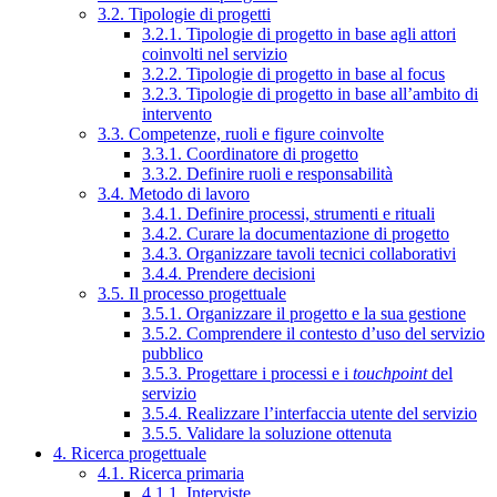
3.2. Tipologie di progetti
3.2.1. Tipologie di progetto in base agli attori
coinvolti nel servizio
3.2.2. Tipologie di progetto in base al focus
3.2.3. Tipologie di progetto in base all’ambito di
intervento
3.3. Competenze, ruoli e figure coinvolte
3.3.1. Coordinatore di progetto
3.3.2. Definire ruoli e responsabilità
3.4. Metodo di lavoro
3.4.1. Definire processi, strumenti e rituali
3.4.2. Curare la documentazione di progetto
3.4.3. Organizzare tavoli tecnici collaborativi
3.4.4. Prendere decisioni
3.5. Il processo progettuale
3.5.1. Organizzare il progetto e la sua gestione
3.5.2. Comprendere il contesto d’uso del servizio
pubblico
3.5.3. Progettare i processi e i
touchpoint
del
servizio
3.5.4. Realizzare l’interfaccia utente del servizio
3.5.5. Validare la soluzione ottenuta
4. Ricerca progettuale
4.1. Ricerca primaria
4.1.1. Interviste