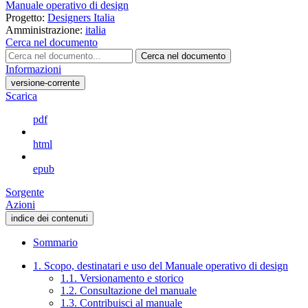
Manuale operativo di design
Progetto:
Designers Italia
Amministrazione:
italia
Cerca nel documento
Cerca nel documento
Informazioni
versione-corrente
Scarica
pdf
html
epub
Sorgente
Azioni
indice dei contenuti
Sommario
1. Scopo, destinatari e uso del Manuale operativo di design
1.1. Versionamento e storico
1.2. Consultazione del manuale
1.3. Contribuisci al manuale