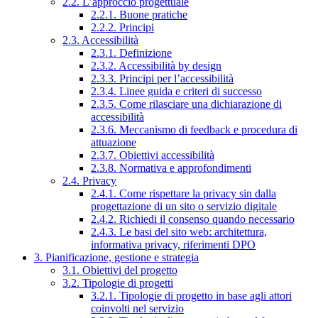
2.2. L’approccio progettuale
2.2.1. Buone pratiche
2.2.2. Principi
2.3. Accessibilità
2.3.1. Definizione
2.3.2. Accessibilità by design
2.3.3. Principi per l’accessibilità
2.3.4. Linee guida e criteri di successo
2.3.5. Come rilasciare una dichiarazione di
accessibilità
2.3.6. Meccanismo di feedback e procedura di
attuazione
2.3.7. Obiettivi accessibilità
2.3.8. Normativa e approfondimenti
2.4. Privacy
2.4.1. Come rispettare la privacy sin dalla
progettazione di un sito o servizio digitale
2.4.2. Richiedi il consenso quando necessario
2.4.3. Le basi del sito web: architettura,
informativa privacy, riferimenti DPO
3. Pianificazione, gestione e strategia
3.1. Obiettivi del progetto
3.2. Tipologie di progetti
3.2.1. Tipologie di progetto in base agli attori
coinvolti nel servizio