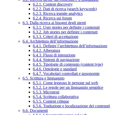
6.2.1. Content discovery
6.2.2. Dati di ricerca (search keywords)
6.2.3. Ricerca tramite analytics
6.2.4. Ricerca sui forum
6.3. Dalla ricerca ai bisogni degli utenti
6.3.1. User stories per definire i contenuti
6.3.2. Job stories per definire i contenuti
6.3.3. Criteri di accettazione
6.4. Architettura dell’informazione
6.4.1. Definire l’architettura dell’informazione
6.4.2. Alberatura
6.4.3. Flussi di interazione
6.4.4. Sistemi di navigazione
6.4.5. Tipologie di contenuto (content type)
6.4.6. Ontologie e standard
6.4.7. Vocabolari controllati e tassonomie
6.5. Scrittura e linguaggio
6.5.1. Come leggono le persone sul web
6.5.2. Le regole per un linguaggio semplice
6.5.3. Microtesti
6.5.4. Scrittura collaborativa
6.5.5. Content critique
6.5.6. Traduzione e localizzazione dei contenuti
6.6. Documenti