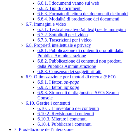
6.6.1. I documenti vanno sul web
6.6.2. Tipi di documenti
6.6.3. Formato di lettura dei documenti elettronici
6.6.4. Modalità di produzione dei documenti
6.7. Immagini e video
6.7.1. Testo alternativo (alt text) per le immagini
6.7.2. Sottotitoli per i video
6.7.3. Trascrizioni per i video
6.8. Proprietà intellettuale e privacy
6.8.1. Pubblicazione di contenuti prodotti dalla
Pubblica Amministrazione
6.8.2. Pubblicazione di contenuti non prodotti
dalla Pubblica Amministrazione
6.8.3. Consenso dei soggetti ritratti
6.9. Ottimizzazione per i motori di ricerca (SEO)
6.9.1. I fattori
on-page
6.9.2. I fattori
off-page
6.9.3. Strumenti di diagnostica SEO: Search
Console
6.10. Gestire i contenuti
6.10.1. L’inventario dei contenuti
6.10.2. Revisionare i contenuti
6.10.3. Migrare i contenuti
6.10.4. Pubblicare i contenuti
7. Progettazione dell’interazione