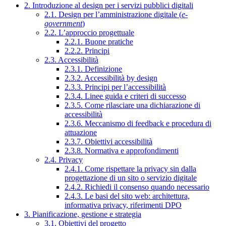
2. Introduzione al design per i servizi pubblici digitali
2.1. Design per l’amministrazione digitale (
e-
government
)
2.2. L’approccio progettuale
2.2.1. Buone pratiche
2.2.2. Principi
2.3. Accessibilità
2.3.1. Definizione
2.3.2. Accessibilità by design
2.3.3. Principi per l’accessibilità
2.3.4. Linee guida e criteri di successo
2.3.5. Come rilasciare una dichiarazione di
accessibilità
2.3.6. Meccanismo di feedback e procedura di
attuazione
2.3.7. Obiettivi accessibilità
2.3.8. Normativa e approfondimenti
2.4. Privacy
2.4.1. Come rispettare la privacy sin dalla
progettazione di un sito o servizio digitale
2.4.2. Richiedi il consenso quando necessario
2.4.3. Le basi del sito web: architettura,
informativa privacy, riferimenti DPO
3. Pianificazione, gestione e strategia
3.1. Obiettivi del progetto