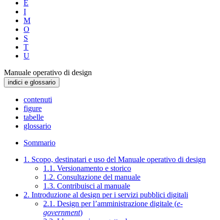
E
I
M
O
S
T
U
Manuale operativo di design
indici e glossario
contenuti
figure
tabelle
glossario
Sommario
1. Scopo, destinatari e uso del Manuale operativo di design
1.1. Versionamento e storico
1.2. Consultazione del manuale
1.3. Contribuisci al manuale
2. Introduzione al design per i servizi pubblici digitali
2.1. Design per l’amministrazione digitale (
e-
government
)