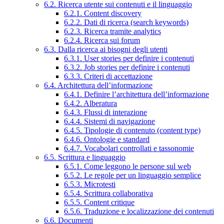
6.2. Ricerca utente sui contenuti e il linguaggio
6.2.1. Content discovery
6.2.2. Dati di ricerca (search keywords)
6.2.3. Ricerca tramite analytics
6.2.4. Ricerca sui forum
6.3. Dalla ricerca ai bisogni degli utenti
6.3.1. User stories per definire i contenuti
6.3.2. Job stories per definire i contenuti
6.3.3. Criteri di accettazione
6.4. Architettura dell’informazione
6.4.1. Definire l’architettura dell’informazione
6.4.2. Alberatura
6.4.3. Flussi di interazione
6.4.4. Sistemi di navigazione
6.4.5. Tipologie di contenuto (content type)
6.4.6. Ontologie e standard
6.4.7. Vocabolari controllati e tassonomie
6.5. Scrittura e linguaggio
6.5.1. Come leggono le persone sul web
6.5.2. Le regole per un linguaggio semplice
6.5.3. Microtesti
6.5.4. Scrittura collaborativa
6.5.5. Content critique
6.5.6. Traduzione e localizzazione dei contenuti
6.6. Documenti