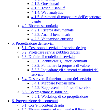
4.1.2. Questionari
4.1.3. Test di usabilità
4.1.4. Web analytics
4.1.5. Strumenti di mappatura dell’esperienza
utente
4.2. Ricerca secondaria
4.2.1. Ricerca documentale
4.2.2. Analisi benchmark
4.2.3. Valutazione euristica
5. Progettazione dei servizi
5.1. Cosa sono i servizi e il service design
5.2. Progettare servizi pubblici digitali
5.3. Definire il modello di servizio
5.3.1. Identificare gli attori coinvolti
5.3.2. Formulare la proposta di valore
5.3.3. Inquadrare gli elementi costitutivi del
servizio
5.4. Descrivere il funzionamento del servizio
5.4.1. Mappare l’ecosistema
5.4.2. Rappresentare i flussi di servizio
5.5. Co-progettare le soluzioni
5.5.1. Workshop di co-progettazione
6. Progettazione dei contenuti
6.1. Cos’è il content design
6.2. Ricerca utente sui contenuti e il linguaggio