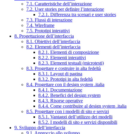
7.1. Caratteristiche dell’interazione
7.2. User stories per definire l’interazione
7.2.1. Differenza tra scenari e user stories
7.3. Flussi di interazione
7.4. Wireframe
7.5. Prototipi interattivi
8. Progettazione dell’interfaccia
8.1. Obiettivi dell’interfaccia
8.2. Elementi dell’interfaccia
8.2.1. Elementi di composizione
8.2.2. Elementi interattivi
8.2.3. Elementi testuali (microtesti)
8.3. Progettare e costruire in alta fedeltà
8.3.1. Layout di pagina
8.3.2. Prototipi in alta fedeltà
8.4. Progettare con il design system .italia
8.4.1. Documentazione
8.4.2. Benefici del design system
8.4.3. Risorse operative
8.4.4. Come contribuire al design system .italia
8.5. Progettare con i modelli di sito e servizi
8.5.1. Vantaggi dell’utilizzo dei modelli
8.5.2. I modelli di sito e servizi disponibili
9. Sviluppo dell’interfaccia
9.1. Approccio allo sviluppo