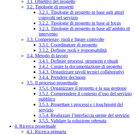
3.1. Obiettivi del progetto
3.2. Tipologie di progetti
3.2.1. Tipologie di progetto in base agli attori
coinvolti nel servizio
3.2.2. Tipologie di progetto in base al focus
3.2.3. Tipologie di progetto in base all’ambito di
intervento
3.3. Competenze, ruoli e figure coinvolte
3.3.1. Coordinatore di progetto
3.3.2. Definire ruoli e responsabilità
3.4. Metodo di lavoro
3.4.1. Definire processi, strumenti e rituali
3.4.2. Curare la documentazione di progetto
3.4.3. Organizzare tavoli tecnici collaborativi
3.4.4. Prendere decisioni
3.5. Il processo progettuale
3.5.1. Organizzare il progetto e la sua gestione
3.5.2. Comprendere il contesto d’uso del servizio
pubblico
3.5.3. Progettare i processi e i
touchpoint
del
servizio
3.5.4. Realizzare l’interfaccia utente del servizio
3.5.5. Validare la soluzione ottenuta
4. Ricerca progettuale
4.1. Ricerca primaria