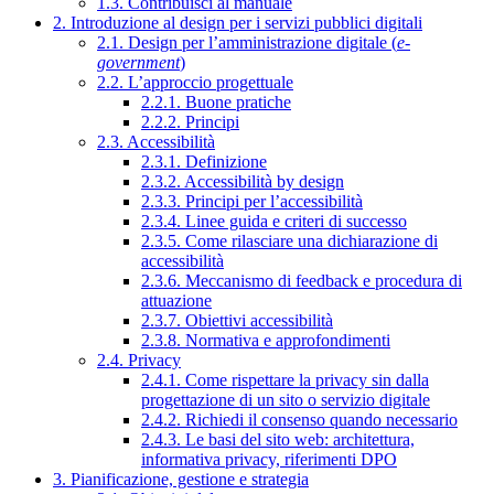
1.3. Contribuisci al manuale
2. Introduzione al design per i servizi pubblici digitali
2.1. Design per l’amministrazione digitale (
e-
government
)
2.2. L’approccio progettuale
2.2.1. Buone pratiche
2.2.2. Principi
2.3. Accessibilità
2.3.1. Definizione
2.3.2. Accessibilità by design
2.3.3. Principi per l’accessibilità
2.3.4. Linee guida e criteri di successo
2.3.5. Come rilasciare una dichiarazione di
accessibilità
2.3.6. Meccanismo di feedback e procedura di
attuazione
2.3.7. Obiettivi accessibilità
2.3.8. Normativa e approfondimenti
2.4. Privacy
2.4.1. Come rispettare la privacy sin dalla
progettazione di un sito o servizio digitale
2.4.2. Richiedi il consenso quando necessario
2.4.3. Le basi del sito web: architettura,
informativa privacy, riferimenti DPO
3. Pianificazione, gestione e strategia