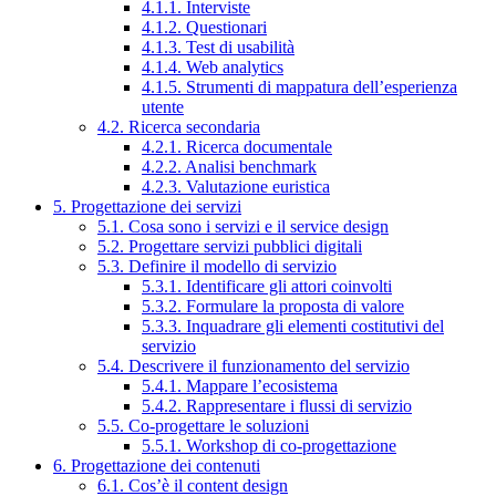
4.1.1. Interviste
4.1.2. Questionari
4.1.3. Test di usabilità
4.1.4. Web analytics
4.1.5. Strumenti di mappatura dell’esperienza
utente
4.2. Ricerca secondaria
4.2.1. Ricerca documentale
4.2.2. Analisi benchmark
4.2.3. Valutazione euristica
5. Progettazione dei servizi
5.1. Cosa sono i servizi e il service design
5.2. Progettare servizi pubblici digitali
5.3. Definire il modello di servizio
5.3.1. Identificare gli attori coinvolti
5.3.2. Formulare la proposta di valore
5.3.3. Inquadrare gli elementi costitutivi del
servizio
5.4. Descrivere il funzionamento del servizio
5.4.1. Mappare l’ecosistema
5.4.2. Rappresentare i flussi di servizio
5.5. Co-progettare le soluzioni
5.5.1. Workshop di co-progettazione
6. Progettazione dei contenuti
6.1. Cos’è il content design