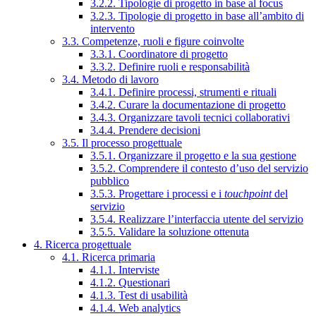
3.2.2. Tipologie di progetto in base al focus
3.2.3. Tipologie di progetto in base all’ambito di
intervento
3.3. Competenze, ruoli e figure coinvolte
3.3.1. Coordinatore di progetto
3.3.2. Definire ruoli e responsabilità
3.4. Metodo di lavoro
3.4.1. Definire processi, strumenti e rituali
3.4.2. Curare la documentazione di progetto
3.4.3. Organizzare tavoli tecnici collaborativi
3.4.4. Prendere decisioni
3.5. Il processo progettuale
3.5.1. Organizzare il progetto e la sua gestione
3.5.2. Comprendere il contesto d’uso del servizio
pubblico
3.5.3. Progettare i processi e i
touchpoint
del
servizio
3.5.4. Realizzare l’interfaccia utente del servizio
3.5.5. Validare la soluzione ottenuta
4. Ricerca progettuale
4.1. Ricerca primaria
4.1.1. Interviste
4.1.2. Questionari
4.1.3. Test di usabilità
4.1.4. Web analytics