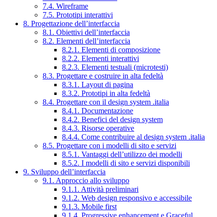
7.4. Wireframe
7.5. Prototipi interattivi
8. Progettazione dell’interfaccia
8.1. Obiettivi dell’interfaccia
8.2. Elementi dell’interfaccia
8.2.1. Elementi di composizione
8.2.2. Elementi interattivi
8.2.3. Elementi testuali (microtesti)
8.3. Progettare e costruire in alta fedeltà
8.3.1. Layout di pagina
8.3.2. Prototipi in alta fedeltà
8.4. Progettare con il design system .italia
8.4.1. Documentazione
8.4.2. Benefici del design system
8.4.3. Risorse operative
8.4.4. Come contribuire al design system .italia
8.5. Progettare con i modelli di sito e servizi
8.5.1. Vantaggi dell’utilizzo dei modelli
8.5.2. I modelli di sito e servizi disponibili
9. Sviluppo dell’interfaccia
9.1. Approccio allo sviluppo
9.1.1. Attività preliminari
9.1.2. Web design responsivo e accessibile
9.1.3. Mobile first
9.1.4. Progressive enhancement e Graceful