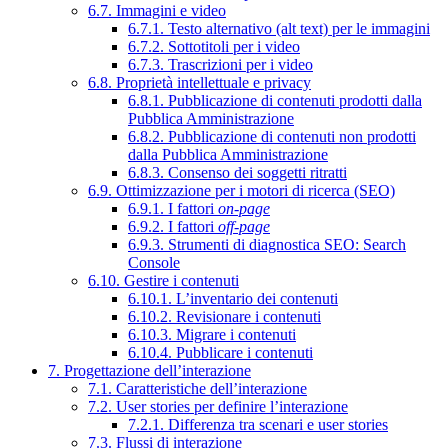
6.7. Immagini e video
6.7.1. Testo alternativo (alt text) per le immagini
6.7.2. Sottotitoli per i video
6.7.3. Trascrizioni per i video
6.8. Proprietà intellettuale e privacy
6.8.1. Pubblicazione di contenuti prodotti dalla
Pubblica Amministrazione
6.8.2. Pubblicazione di contenuti non prodotti
dalla Pubblica Amministrazione
6.8.3. Consenso dei soggetti ritratti
6.9. Ottimizzazione per i motori di ricerca (SEO)
6.9.1. I fattori
on-page
6.9.2. I fattori
off-page
6.9.3. Strumenti di diagnostica SEO: Search
Console
6.10. Gestire i contenuti
6.10.1. L’inventario dei contenuti
6.10.2. Revisionare i contenuti
6.10.3. Migrare i contenuti
6.10.4. Pubblicare i contenuti
7. Progettazione dell’interazione
7.1. Caratteristiche dell’interazione
7.2. User stories per definire l’interazione
7.2.1. Differenza tra scenari e user stories
7.3. Flussi di interazione