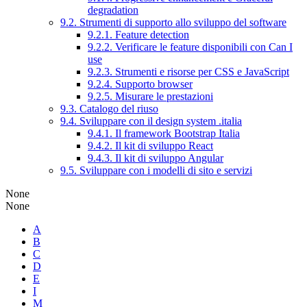
degradation
9.2. Strumenti di supporto allo sviluppo del software
9.2.1. Feature detection
9.2.2. Verificare le feature disponibili con Can I
use
9.2.3. Strumenti e risorse per CSS e JavaScript
9.2.4. Supporto browser
9.2.5. Misurare le prestazioni
9.3. Catalogo del riuso
9.4. Sviluppare con il design system .italia
9.4.1. Il framework Bootstrap Italia
9.4.2. Il kit di sviluppo React
9.4.3. Il kit di sviluppo Angular
9.5. Sviluppare con i modelli di sito e servizi
None
None
A
B
C
D
E
I
M