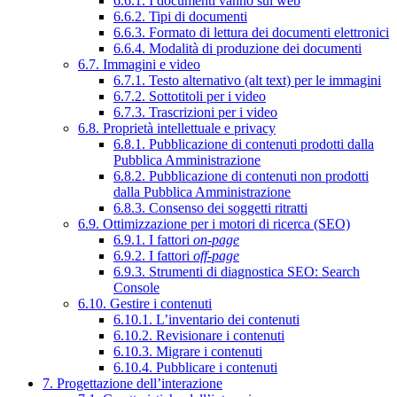
6.6.1. I documenti vanno sul web
6.6.2. Tipi di documenti
6.6.3. Formato di lettura dei documenti elettronici
6.6.4. Modalità di produzione dei documenti
6.7. Immagini e video
6.7.1. Testo alternativo (alt text) per le immagini
6.7.2. Sottotitoli per i video
6.7.3. Trascrizioni per i video
6.8. Proprietà intellettuale e privacy
6.8.1. Pubblicazione di contenuti prodotti dalla
Pubblica Amministrazione
6.8.2. Pubblicazione di contenuti non prodotti
dalla Pubblica Amministrazione
6.8.3. Consenso dei soggetti ritratti
6.9. Ottimizzazione per i motori di ricerca (SEO)
6.9.1. I fattori
on-page
6.9.2. I fattori
off-page
6.9.3. Strumenti di diagnostica SEO: Search
Console
6.10. Gestire i contenuti
6.10.1. L’inventario dei contenuti
6.10.2. Revisionare i contenuti
6.10.3. Migrare i contenuti
6.10.4. Pubblicare i contenuti
7. Progettazione dell’interazione