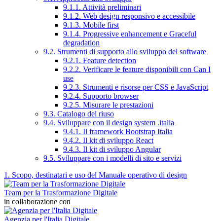
9.1.1. Attività preliminari
9.1.2. Web design responsivo e accessibile
9.1.3. Mobile first
9.1.4. Progressive enhancement e Graceful
degradation
9.2. Strumenti di supporto allo sviluppo del software
9.2.1. Feature detection
9.2.2. Verificare le feature disponibili con Can I
use
9.2.3. Strumenti e risorse per CSS e JavaScript
9.2.4. Supporto browser
9.2.5. Misurare le prestazioni
9.3. Catalogo del riuso
9.4. Sviluppare con il design system .italia
9.4.1. Il framework Bootstrap Italia
9.4.2. Il kit di sviluppo React
9.4.3. Il kit di sviluppo Angular
9.5. Sviluppare con i modelli di sito e servizi
1. Scopo, destinatari e uso del Manuale operativo di design
Team per la Trasformazione Digitale
in collaborazione con
Agenzia per l'Italia Digitale