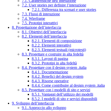
7.1. Caratteristiche dell’interazione
7.2. User stories per definire l’interazione
7.2.1. Differenza tra scenari e user stories
7.3. Flussi di interazione
7.4. Wireframe
7.5. Prototipi interattivi
8. Progettazione dell’interfaccia
8.1. Obiettivi dell’interfaccia
8.2. Elementi dell’interfaccia
8.2.1. Elementi di composizione
8.2.2. Elementi interattivi
8.2.3. Elementi testuali (microtesti)
8.3. Progettare e costruire in alta fedeltà
8.3.1. Layout di pagina
8.3.2. Prototipi in alta fedeltà
8.4. Progettare con il design system .italia
8.4.1. Documentazione
8.4.2. Benefici del design system
8.4.3. Risorse operative
8.4.4. Come contribuire al design system .italia
8.5. Progettare con i modelli di sito e servizi
8.5.1. Vantaggi dell’utilizzo dei modelli
8.5.2. I modelli di sito e servizi disponibili
9. Sviluppo dell’interfaccia
9.1. Approccio allo sviluppo