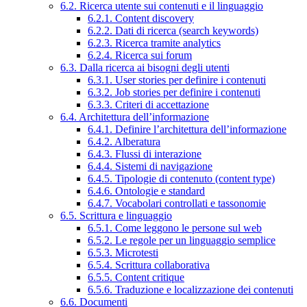
6.2. Ricerca utente sui contenuti e il linguaggio
6.2.1. Content discovery
6.2.2. Dati di ricerca (search keywords)
6.2.3. Ricerca tramite analytics
6.2.4. Ricerca sui forum
6.3. Dalla ricerca ai bisogni degli utenti
6.3.1. User stories per definire i contenuti
6.3.2. Job stories per definire i contenuti
6.3.3. Criteri di accettazione
6.4. Architettura dell’informazione
6.4.1. Definire l’architettura dell’informazione
6.4.2. Alberatura
6.4.3. Flussi di interazione
6.4.4. Sistemi di navigazione
6.4.5. Tipologie di contenuto (content type)
6.4.6. Ontologie e standard
6.4.7. Vocabolari controllati e tassonomie
6.5. Scrittura e linguaggio
6.5.1. Come leggono le persone sul web
6.5.2. Le regole per un linguaggio semplice
6.5.3. Microtesti
6.5.4. Scrittura collaborativa
6.5.5. Content critique
6.5.6. Traduzione e localizzazione dei contenuti
6.6. Documenti