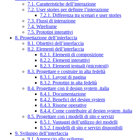
7.1. Caratteristiche dell’interazione
7.2. User stories per definire l’interazione
7.2.1. Differenza tra scenari e user stories
7.3. Flussi di interazione
7.4. Wireframe
7.5. Prototipi interattivi
8. Progettazione dell’interfaccia
8.1. Obiettivi dell’interfaccia
8.2. Elementi dell’interfaccia
8.2.1. Elementi di composizione
8.2.2. Elementi interattivi
8.2.3. Elementi testuali (microtesti)
8.3. Progettare e costruire in alta fedeltà
8.3.1. Layout di pagina
8.3.2. Prototipi in alta fedeltà
8.4. Progettare con il design system .italia
8.4.1. Documentazione
8.4.2. Benefici del design system
8.4.3. Risorse operative
8.4.4. Come contribuire al design system .italia
8.5. Progettare con i modelli di sito e servizi
8.5.1. Vantaggi dell’utilizzo dei modelli
8.5.2. I modelli di sito e servizi disponibili
9. Sviluppo dell’interfaccia
9.1. Approccio allo sviluppo