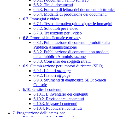
6.6.1. I documenti vanno sul web
6.6.2. Tipi di documenti
6.6.3. Formato di lettura dei documenti elettronici
6.6.4. Modalità di produzione dei documenti
6.7. Immagini e video
6.7.1. Testo alternativo (alt text) per le immagini
6.7.2. Sottotitoli per i video
6.7.3. Trascrizioni per i video
6.8. Proprietà intellettuale e privacy
6.8.1. Pubblicazione di contenuti prodotti dalla
Pubblica Amministrazione
6.8.2. Pubblicazione di contenuti non prodotti
dalla Pubblica Amministrazione
6.8.3. Consenso dei soggetti ritratti
6.9. Ottimizzazione per i motori di ricerca (SEO)
6.9.1. I fattori
on-page
6.9.2. I fattori
off-page
6.9.3. Strumenti di diagnostica SEO: Search
Console
6.10. Gestire i contenuti
6.10.1. L’inventario dei contenuti
6.10.2. Revisionare i contenuti
6.10.3. Migrare i contenuti
6.10.4. Pubblicare i contenuti
7. Progettazione dell’interazione