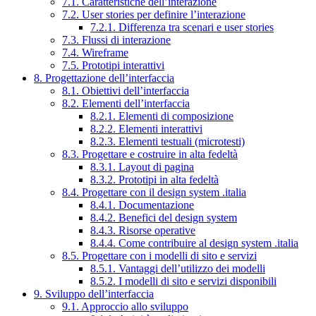
7.1. Caratteristiche dell’interazione
7.2. User stories per definire l’interazione
7.2.1. Differenza tra scenari e user stories
7.3. Flussi di interazione
7.4. Wireframe
7.5. Prototipi interattivi
8. Progettazione dell’interfaccia
8.1. Obiettivi dell’interfaccia
8.2. Elementi dell’interfaccia
8.2.1. Elementi di composizione
8.2.2. Elementi interattivi
8.2.3. Elementi testuali (microtesti)
8.3. Progettare e costruire in alta fedeltà
8.3.1. Layout di pagina
8.3.2. Prototipi in alta fedeltà
8.4. Progettare con il design system .italia
8.4.1. Documentazione
8.4.2. Benefici del design system
8.4.3. Risorse operative
8.4.4. Come contribuire al design system .italia
8.5. Progettare con i modelli di sito e servizi
8.5.1. Vantaggi dell’utilizzo dei modelli
8.5.2. I modelli di sito e servizi disponibili
9. Sviluppo dell’interfaccia
9.1. Approccio allo sviluppo