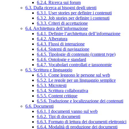
6.2.4. Ricerca sui forum
6.3. Dalla ricerca ai bisogni degli utenti
6.3.1. User stories per definire i contenuti
6.3.2. Job stories per definire i contenuti
6.3.3. Criteri di accettazione
6.4. Architettura dell’informazione
6.4.1. Definire l’architettura dell’informazione
6.4.2. Alberatura
6.4.3. Flussi di interazione
6.4.4. Sistemi di navigazione
6.4.5. Tipologie di contenuto (content type)
6.4.6. Ontologie e standard
6.4.7. Vocabolari controllati e tassonomie
6.5. Scrittura e linguaggio
6.5.1. Come leggono le persone sul web
6.5.2. Le regole per un linguaggio semplice
6.5.3. Microtesti
6.5.4. Scrittura collaborativa
6.5.5. Content critique
6.5.6. Traduzione e localizzazione dei contenuti
6.6. Documenti
6.6.1. I documenti vanno sul web
6.6.2. Tipi di documenti
6.6.3. Formato di lettura dei documenti elettronici
6.6.4. Modalità di produzione dei documenti