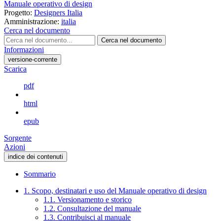
Manuale operativo di design
Progetto:
Designers Italia
Amministrazione:
italia
Cerca nel documento
Cerca nel documento
Informazioni
versione-corrente
Scarica
pdf
html
epub
Sorgente
Azioni
indice dei contenuti
Sommario
1. Scopo, destinatari e uso del Manuale operativo di design
1.1. Versionamento e storico
1.2. Consultazione del manuale
1.3. Contribuisci al manuale