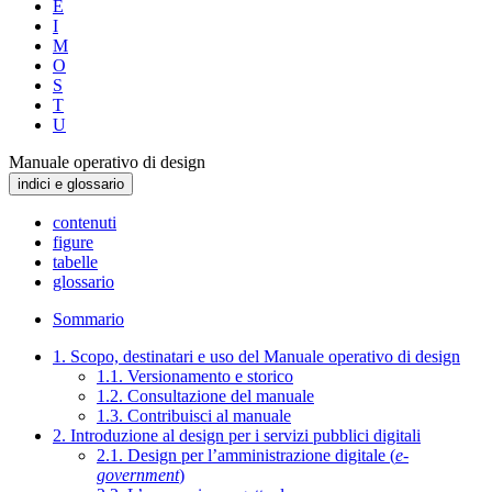
E
I
M
O
S
T
U
Manuale operativo di design
indici e glossario
contenuti
figure
tabelle
glossario
Sommario
1. Scopo, destinatari e uso del Manuale operativo di design
1.1. Versionamento e storico
1.2. Consultazione del manuale
1.3. Contribuisci al manuale
2. Introduzione al design per i servizi pubblici digitali
2.1. Design per l’amministrazione digitale (
e-
government
)