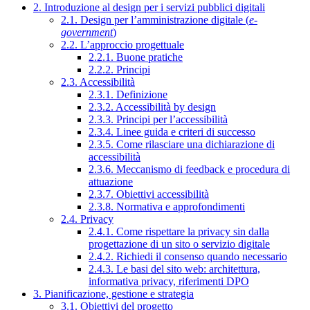
2. Introduzione al design per i servizi pubblici digitali
2.1. Design per l’amministrazione digitale (
e-
government
)
2.2. L’approccio progettuale
2.2.1. Buone pratiche
2.2.2. Principi
2.3. Accessibilità
2.3.1. Definizione
2.3.2. Accessibilità by design
2.3.3. Principi per l’accessibilità
2.3.4. Linee guida e criteri di successo
2.3.5. Come rilasciare una dichiarazione di
accessibilità
2.3.6. Meccanismo di feedback e procedura di
attuazione
2.3.7. Obiettivi accessibilità
2.3.8. Normativa e approfondimenti
2.4. Privacy
2.4.1. Come rispettare la privacy sin dalla
progettazione di un sito o servizio digitale
2.4.2. Richiedi il consenso quando necessario
2.4.3. Le basi del sito web: architettura,
informativa privacy, riferimenti DPO
3. Pianificazione, gestione e strategia
3.1. Obiettivi del progetto