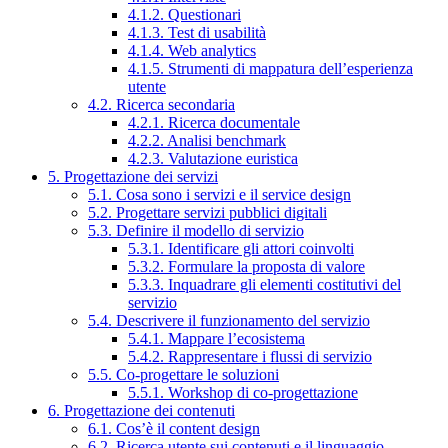
4.1.2. Questionari
4.1.3. Test di usabilità
4.1.4. Web analytics
4.1.5. Strumenti di mappatura dell’esperienza
utente
4.2. Ricerca secondaria
4.2.1. Ricerca documentale
4.2.2. Analisi benchmark
4.2.3. Valutazione euristica
5. Progettazione dei servizi
5.1. Cosa sono i servizi e il service design
5.2. Progettare servizi pubblici digitali
5.3. Definire il modello di servizio
5.3.1. Identificare gli attori coinvolti
5.3.2. Formulare la proposta di valore
5.3.3. Inquadrare gli elementi costitutivi del
servizio
5.4. Descrivere il funzionamento del servizio
5.4.1. Mappare l’ecosistema
5.4.2. Rappresentare i flussi di servizio
5.5. Co-progettare le soluzioni
5.5.1. Workshop di co-progettazione
6. Progettazione dei contenuti
6.1. Cos’è il content design
6.2. Ricerca utente sui contenuti e il linguaggio