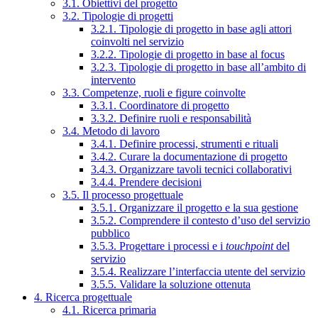
3.1. Obiettivi del progetto
3.2. Tipologie di progetti
3.2.1. Tipologie di progetto in base agli attori
coinvolti nel servizio
3.2.2. Tipologie di progetto in base al focus
3.2.3. Tipologie di progetto in base all’ambito di
intervento
3.3. Competenze, ruoli e figure coinvolte
3.3.1. Coordinatore di progetto
3.3.2. Definire ruoli e responsabilità
3.4. Metodo di lavoro
3.4.1. Definire processi, strumenti e rituali
3.4.2. Curare la documentazione di progetto
3.4.3. Organizzare tavoli tecnici collaborativi
3.4.4. Prendere decisioni
3.5. Il processo progettuale
3.5.1. Organizzare il progetto e la sua gestione
3.5.2. Comprendere il contesto d’uso del servizio
pubblico
3.5.3. Progettare i processi e i
touchpoint
del
servizio
3.5.4. Realizzare l’interfaccia utente del servizio
3.5.5. Validare la soluzione ottenuta
4. Ricerca progettuale
4.1. Ricerca primaria