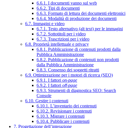
6.6.1. I documenti vanno sul web
6.6.2. Tipi di documenti
6.6.3. Formato di lettura dei documenti elettronici
6.6.4. Modalità di produzione dei documenti
6.7. Immagini e video
6.7.1. Testo alternativo (alt text) per le immagini
6.7.2. Sottotitoli per i video
6.7.3. Trascrizioni per i video
6.8. Proprietà intellettuale e privacy
6.8.1. Pubblicazione di contenuti prodotti dalla
Pubblica Amministrazione
6.8.2. Pubblicazione di contenuti non prodotti
dalla Pubblica Amministrazione
6.8.3. Consenso dei soggetti ritratti
6.9. Ottimizzazione per i motori di ricerca (SEO)
6.9.1. I fattori
on-page
6.9.2. I fattori
off-page
6.9.3. Strumenti di diagnostica SEO: Search
Console
6.10. Gestire i contenuti
6.10.1. L’inventario dei contenuti
6.10.2. Revisionare i contenuti
6.10.3. Migrare i contenuti
6.10.4. Pubblicare i contenuti
7. Progettazione dell’interazione