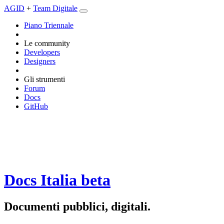
AGID
+
Team Digitale
Piano Triennale
Le community
Developers
Designers
Gli strumenti
Forum
Docs
GitHub
Docs Italia
beta
Documenti pubblici, digitali.