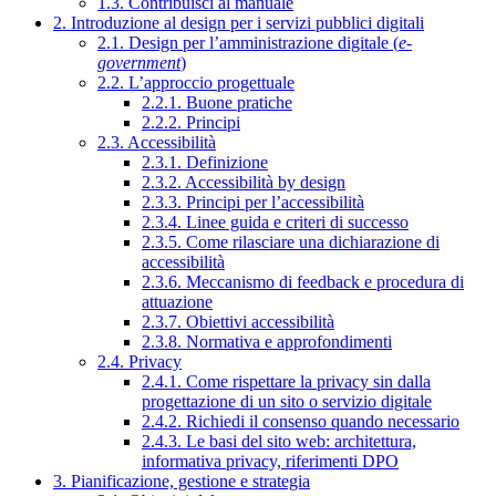
1.3. Contribuisci al manuale
2. Introduzione al design per i servizi pubblici digitali
2.1. Design per l’amministrazione digitale (
e-
government
)
2.2. L’approccio progettuale
2.2.1. Buone pratiche
2.2.2. Principi
2.3. Accessibilità
2.3.1. Definizione
2.3.2. Accessibilità by design
2.3.3. Principi per l’accessibilità
2.3.4. Linee guida e criteri di successo
2.3.5. Come rilasciare una dichiarazione di
accessibilità
2.3.6. Meccanismo di feedback e procedura di
attuazione
2.3.7. Obiettivi accessibilità
2.3.8. Normativa e approfondimenti
2.4. Privacy
2.4.1. Come rispettare la privacy sin dalla
progettazione di un sito o servizio digitale
2.4.2. Richiedi il consenso quando necessario
2.4.3. Le basi del sito web: architettura,
informativa privacy, riferimenti DPO
3. Pianificazione, gestione e strategia