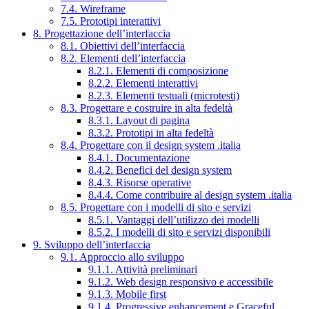
7.4. Wireframe
7.5. Prototipi interattivi
8. Progettazione dell’interfaccia
8.1. Obiettivi dell’interfaccia
8.2. Elementi dell’interfaccia
8.2.1. Elementi di composizione
8.2.2. Elementi interattivi
8.2.3. Elementi testuali (microtesti)
8.3. Progettare e costruire in alta fedeltà
8.3.1. Layout di pagina
8.3.2. Prototipi in alta fedeltà
8.4. Progettare con il design system .italia
8.4.1. Documentazione
8.4.2. Benefici del design system
8.4.3. Risorse operative
8.4.4. Come contribuire al design system .italia
8.5. Progettare con i modelli di sito e servizi
8.5.1. Vantaggi dell’utilizzo dei modelli
8.5.2. I modelli di sito e servizi disponibili
9. Sviluppo dell’interfaccia
9.1. Approccio allo sviluppo
9.1.1. Attività preliminari
9.1.2. Web design responsivo e accessibile
9.1.3. Mobile first
9.1.4. Progressive enhancement e Graceful