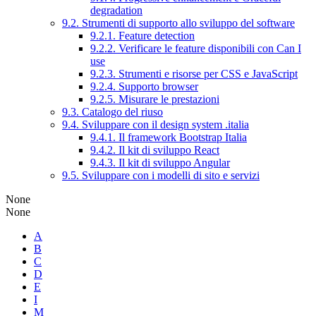
degradation
9.2. Strumenti di supporto allo sviluppo del software
9.2.1. Feature detection
9.2.2. Verificare le feature disponibili con Can I
use
9.2.3. Strumenti e risorse per CSS e JavaScript
9.2.4. Supporto browser
9.2.5. Misurare le prestazioni
9.3. Catalogo del riuso
9.4. Sviluppare con il design system .italia
9.4.1. Il framework Bootstrap Italia
9.4.2. Il kit di sviluppo React
9.4.3. Il kit di sviluppo Angular
9.5. Sviluppare con i modelli di sito e servizi
None
None
A
B
C
D
E
I
M