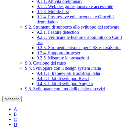
9.1.1. Attività preliminari
9.1.2. Web design responsivo e accessibile
9.1.3. Mobile first
9.1.4. Progressive enhancement e Graceful
degradation
9.2. Strumenti di supporto allo sviluppo del software
9.2.1. Feature detection
9.2.2. Verificare le feature disponibili con Can I
use
9.2.3. Strumenti e risorse per CSS e JavaScript
9.2.4. Supporto browser
9.2.5. Misurare le prestazioni
9.3. Catalogo del riuso
9.4. Sviluppare con il design system .italia
9.4.1. Il framework Bootstrap Italia
9.4.2. Il kit di sviluppo React
9.4.3. Il kit di sviluppo Angular
9.5. Sviluppare con i modelli di sito e servizi
glossario
A
B
C
D