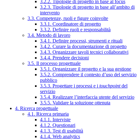
3.2.2. Tipologie di progetto in base al focus
3.2.3. Tipologie di progetto in base all’ambito di
intervento
3.3. Competenze, ruoli e figure coinvolte
3.3.1. Coordinatore di progetto
3.3.2. Definire ruoli e responsabilità
3.4. Metodo di lavoro
3.4.1. Definire processi, strumenti e rituali
3.4.2. Curare la documentazione di progetto
3.4.3. Organizzare tavoli tecnici collaborativi
3.4.4. Prendere decisioni
3.5. Il processo progettuale
3.5.1. Organizzare il progetto e la sua gestione
3.5.2. Comprendere il contesto d’uso del servizio
pubblico
3.5.3. Progettare i processi e i
touchpoint
del
servizio
3.5.4. Realizzare l’interfaccia utente del servizio
3.5.5. Validare la soluzione ottenuta
4. Ricerca progettuale
4.1. Ricerca primaria
4.1.1. Interviste
4.1.2. Questionari
4.1.3. Test di usabilità
4.1.4. Web analytics