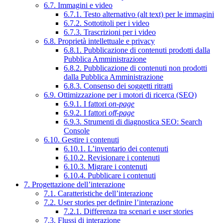
6.7. Immagini e video
6.7.1. Testo alternativo (alt text) per le immagini
6.7.2. Sottotitoli per i video
6.7.3. Trascrizioni per i video
6.8. Proprietà intellettuale e privacy
6.8.1. Pubblicazione di contenuti prodotti dalla
Pubblica Amministrazione
6.8.2. Pubblicazione di contenuti non prodotti
dalla Pubblica Amministrazione
6.8.3. Consenso dei soggetti ritratti
6.9. Ottimizzazione per i motori di ricerca (SEO)
6.9.1. I fattori
on-page
6.9.2. I fattori
off-page
6.9.3. Strumenti di diagnostica SEO: Search
Console
6.10. Gestire i contenuti
6.10.1. L’inventario dei contenuti
6.10.2. Revisionare i contenuti
6.10.3. Migrare i contenuti
6.10.4. Pubblicare i contenuti
7. Progettazione dell’interazione
7.1. Caratteristiche dell’interazione
7.2. User stories per definire l’interazione
7.2.1. Differenza tra scenari e user stories
7.3. Flussi di interazione