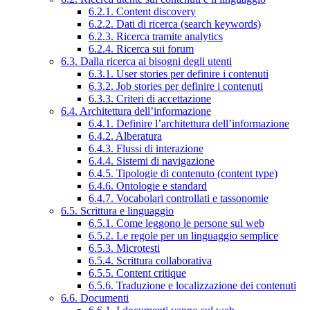
6.2.1. Content discovery
6.2.2. Dati di ricerca (search keywords)
6.2.3. Ricerca tramite analytics
6.2.4. Ricerca sui forum
6.3. Dalla ricerca ai bisogni degli utenti
6.3.1. User stories per definire i contenuti
6.3.2. Job stories per definire i contenuti
6.3.3. Criteri di accettazione
6.4. Architettura dell’informazione
6.4.1. Definire l’architettura dell’informazione
6.4.2. Alberatura
6.4.3. Flussi di interazione
6.4.4. Sistemi di navigazione
6.4.5. Tipologie di contenuto (content type)
6.4.6. Ontologie e standard
6.4.7. Vocabolari controllati e tassonomie
6.5. Scrittura e linguaggio
6.5.1. Come leggono le persone sul web
6.5.2. Le regole per un linguaggio semplice
6.5.3. Microtesti
6.5.4. Scrittura collaborativa
6.5.5. Content critique
6.5.6. Traduzione e localizzazione dei contenuti
6.6. Documenti