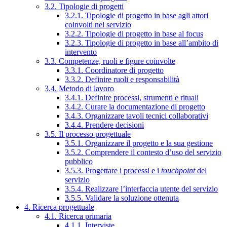
3.2. Tipologie di progetti
3.2.1. Tipologie di progetto in base agli attori
coinvolti nel servizio
3.2.2. Tipologie di progetto in base al focus
3.2.3. Tipologie di progetto in base all’ambito di
intervento
3.3. Competenze, ruoli e figure coinvolte
3.3.1. Coordinatore di progetto
3.3.2. Definire ruoli e responsabilità
3.4. Metodo di lavoro
3.4.1. Definire processi, strumenti e rituali
3.4.2. Curare la documentazione di progetto
3.4.3. Organizzare tavoli tecnici collaborativi
3.4.4. Prendere decisioni
3.5. Il processo progettuale
3.5.1. Organizzare il progetto e la sua gestione
3.5.2. Comprendere il contesto d’uso del servizio
pubblico
3.5.3. Progettare i processi e i
touchpoint
del
servizio
3.5.4. Realizzare l’interfaccia utente del servizio
3.5.5. Validare la soluzione ottenuta
4. Ricerca progettuale
4.1. Ricerca primaria
4.1.1. Interviste