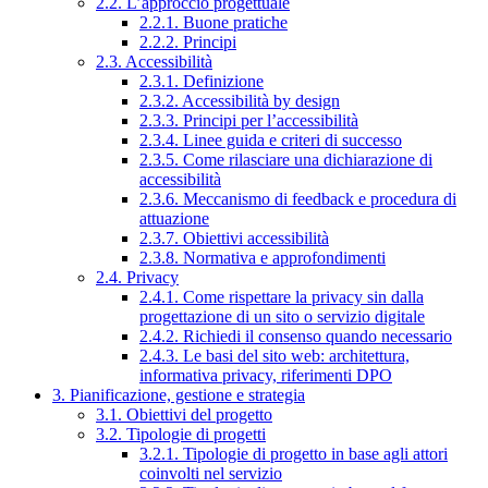
2.2. L’approccio progettuale
2.2.1. Buone pratiche
2.2.2. Principi
2.3. Accessibilità
2.3.1. Definizione
2.3.2. Accessibilità by design
2.3.3. Principi per l’accessibilità
2.3.4. Linee guida e criteri di successo
2.3.5. Come rilasciare una dichiarazione di
accessibilità
2.3.6. Meccanismo di feedback e procedura di
attuazione
2.3.7. Obiettivi accessibilità
2.3.8. Normativa e approfondimenti
2.4. Privacy
2.4.1. Come rispettare la privacy sin dalla
progettazione di un sito o servizio digitale
2.4.2. Richiedi il consenso quando necessario
2.4.3. Le basi del sito web: architettura,
informativa privacy, riferimenti DPO
3. Pianificazione, gestione e strategia
3.1. Obiettivi del progetto
3.2. Tipologie di progetti
3.2.1. Tipologie di progetto in base agli attori
coinvolti nel servizio