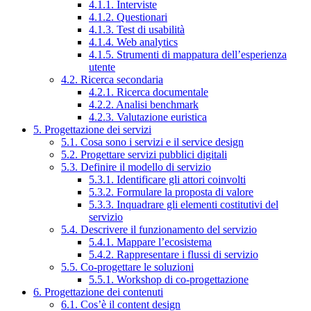
4.1.1. Interviste
4.1.2. Questionari
4.1.3. Test di usabilità
4.1.4. Web analytics
4.1.5. Strumenti di mappatura dell’esperienza
utente
4.2. Ricerca secondaria
4.2.1. Ricerca documentale
4.2.2. Analisi benchmark
4.2.3. Valutazione euristica
5. Progettazione dei servizi
5.1. Cosa sono i servizi e il service design
5.2. Progettare servizi pubblici digitali
5.3. Definire il modello di servizio
5.3.1. Identificare gli attori coinvolti
5.3.2. Formulare la proposta di valore
5.3.3. Inquadrare gli elementi costitutivi del
servizio
5.4. Descrivere il funzionamento del servizio
5.4.1. Mappare l’ecosistema
5.4.2. Rappresentare i flussi di servizio
5.5. Co-progettare le soluzioni
5.5.1. Workshop di co-progettazione
6. Progettazione dei contenuti
6.1. Cos’è il content design