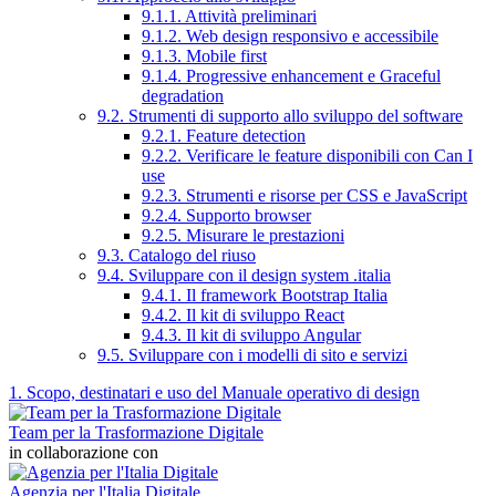
9.1.1. Attività preliminari
9.1.2. Web design responsivo e accessibile
9.1.3. Mobile first
9.1.4. Progressive enhancement e Graceful
degradation
9.2. Strumenti di supporto allo sviluppo del software
9.2.1. Feature detection
9.2.2. Verificare le feature disponibili con Can I
use
9.2.3. Strumenti e risorse per CSS e JavaScript
9.2.4. Supporto browser
9.2.5. Misurare le prestazioni
9.3. Catalogo del riuso
9.4. Sviluppare con il design system .italia
9.4.1. Il framework Bootstrap Italia
9.4.2. Il kit di sviluppo React
9.4.3. Il kit di sviluppo Angular
9.5. Sviluppare con i modelli di sito e servizi
1. Scopo, destinatari e uso del Manuale operativo di design
Team per la Trasformazione Digitale
in collaborazione con
Agenzia per l'Italia Digitale