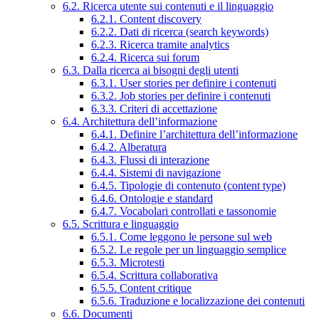
6.2. Ricerca utente sui contenuti e il linguaggio
6.2.1. Content discovery
6.2.2. Dati di ricerca (search keywords)
6.2.3. Ricerca tramite analytics
6.2.4. Ricerca sui forum
6.3. Dalla ricerca ai bisogni degli utenti
6.3.1. User stories per definire i contenuti
6.3.2. Job stories per definire i contenuti
6.3.3. Criteri di accettazione
6.4. Architettura dell’informazione
6.4.1. Definire l’architettura dell’informazione
6.4.2. Alberatura
6.4.3. Flussi di interazione
6.4.4. Sistemi di navigazione
6.4.5. Tipologie di contenuto (content type)
6.4.6. Ontologie e standard
6.4.7. Vocabolari controllati e tassonomie
6.5. Scrittura e linguaggio
6.5.1. Come leggono le persone sul web
6.5.2. Le regole per un linguaggio semplice
6.5.3. Microtesti
6.5.4. Scrittura collaborativa
6.5.5. Content critique
6.5.6. Traduzione e localizzazione dei contenuti
6.6. Documenti