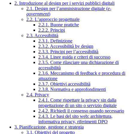
2. Introduzione al design per i servizi pubblici digitali
2.1. Design per l’amministrazione digitale (
e-
government
)
2.2. L’approccio progettuale
2.2.1. Buone pratiche
2.2.2. Principi
2.3. Accessibilità
2.3.1. Definizione
2.3.2. Accessibilità by design
2.3.3. Principi per l’accessibilità
2.3.4. Linee guida e criteri di successo
2.3.5. Come rilasciare una dichiarazione di
accessibilità
2.3.6. Meccanismo di feedback e procedura di
attuazione
2.3.7. Obiettivi accessibilità
2.3.8. Normativa e approfondimenti
2.4. Privacy
2.4.1. Come rispettare la privacy sin dalla
progettazione di un sito o servizio digitale
2.4.2. Richiedi il consenso quando necessario
2.4.3. Le basi del sito web: architettura,
informativa privacy, riferimenti DPO
3. Pianificazione, gestione e strategia
3.1. Obiettivi del progetto