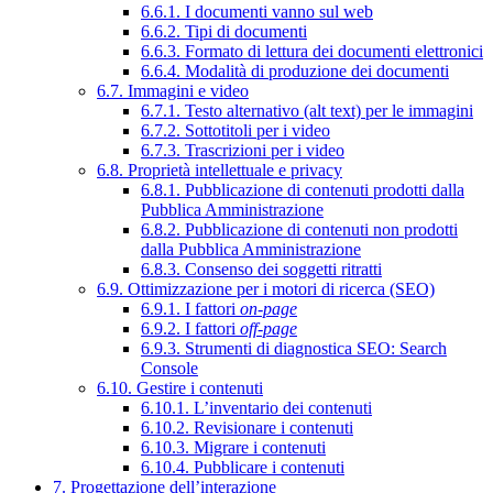
6.6.1. I documenti vanno sul web
6.6.2. Tipi di documenti
6.6.3. Formato di lettura dei documenti elettronici
6.6.4. Modalità di produzione dei documenti
6.7. Immagini e video
6.7.1. Testo alternativo (alt text) per le immagini
6.7.2. Sottotitoli per i video
6.7.3. Trascrizioni per i video
6.8. Proprietà intellettuale e privacy
6.8.1. Pubblicazione di contenuti prodotti dalla
Pubblica Amministrazione
6.8.2. Pubblicazione di contenuti non prodotti
dalla Pubblica Amministrazione
6.8.3. Consenso dei soggetti ritratti
6.9. Ottimizzazione per i motori di ricerca (SEO)
6.9.1. I fattori
on-page
6.9.2. I fattori
off-page
6.9.3. Strumenti di diagnostica SEO: Search
Console
6.10. Gestire i contenuti
6.10.1. L’inventario dei contenuti
6.10.2. Revisionare i contenuti
6.10.3. Migrare i contenuti
6.10.4. Pubblicare i contenuti
7. Progettazione dell’interazione