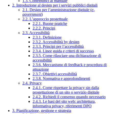
1.3. Contribuisci al manuale
2. Introduzione al design per i servizi pubblici digitali
2.1. Design per l’amministrazione digitale (
e-
government
)
2.2. L’approccio progettuale
2.2.1. Buone pratiche
2.2.2. Principi
2.3. Accessibilità
2.3.1. Definizione
2.3.2. Accessibilità by design
2.3.3. Principi per l’accessibilità
2.3.4. Linee guida e criteri di successo
2.3.5. Come rilasciare una dichiarazione di
accessibilità
2.3.6. Meccanismo di feedback e procedura di
attuazione
2.3.7. Obiettivi accessibilità
2.3.8. Normativa e approfondimenti
2.4. Privacy
2.4.1. Come rispettare la privacy sin dalla
progettazione di un sito o servizio digitale
2.4.2. Richiedi il consenso quando necessario
2.4.3. Le basi del sito web: architettura,
informativa privacy, riferimenti DPO
3. Pianificazione, gestione e strategia