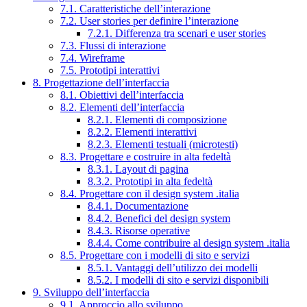
7.1. Caratteristiche dell’interazione
7.2. User stories per definire l’interazione
7.2.1. Differenza tra scenari e user stories
7.3. Flussi di interazione
7.4. Wireframe
7.5. Prototipi interattivi
8. Progettazione dell’interfaccia
8.1. Obiettivi dell’interfaccia
8.2. Elementi dell’interfaccia
8.2.1. Elementi di composizione
8.2.2. Elementi interattivi
8.2.3. Elementi testuali (microtesti)
8.3. Progettare e costruire in alta fedeltà
8.3.1. Layout di pagina
8.3.2. Prototipi in alta fedeltà
8.4. Progettare con il design system .italia
8.4.1. Documentazione
8.4.2. Benefici del design system
8.4.3. Risorse operative
8.4.4. Come contribuire al design system .italia
8.5. Progettare con i modelli di sito e servizi
8.5.1. Vantaggi dell’utilizzo dei modelli
8.5.2. I modelli di sito e servizi disponibili
9. Sviluppo dell’interfaccia
9.1. Approccio allo sviluppo