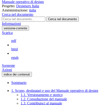
Manuale operativo di design
Progetto:
Designers Italia
Amministrazione:
italia
Cerca nel documento
Cerca nel documento
Informazioni
versione-corrente
Scarica
pdf
html
epub
Sorgente
Azioni
indice dei contenuti
Sommario
1. Scopo, destinatari e uso del Manuale operativo di design
1.1. Versionamento e storico
1.2. Consultazione del manuale
1.3. Contribuisci al manuale