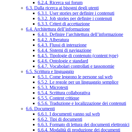
6.2.4. Ricerca sui forum
6.3. Dalla ricerca ai bisogni degli utenti
6.3.1. User stories per definire i contenuti
6.3.2. Job stories per definire i contenuti
6.3.3. Criteri di accettazione
6.4. Architettura dell’informazione
6.4.1. Definire l’architettura dell’informazione
6.4.2. Alberatura
6.4.3. Flussi di interazione
6.4.4. Sistemi di navigazione
6.4.5. Tipologie di contenuto (content type)
6.4.6. Ontologie e standard
6.4.7. Vocabolari controllati e tassonomie
6.5. Scrittura e linguaggio
6.5.1. Come leggono le persone sul web
6.5.2. Le regole per un linguaggio semplice
6.5.3. Microtesti
6.5.4. Scrittura collaborativa
6.5.5. Content critique
6.5.6. Traduzione e localizzazione dei contenuti
6.6. Documenti
6.6.1. I documenti vanno sul web
6.6.2. Tipi di documenti
6.6.3. Formato di lettura dei documenti elettronici
6.6.4. Modalità di produzione dei documenti