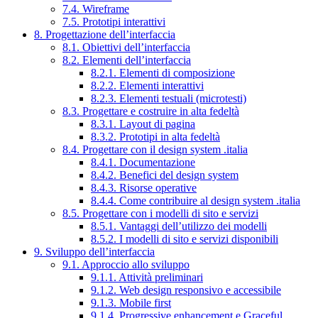
7.4. Wireframe
7.5. Prototipi interattivi
8. Progettazione dell’interfaccia
8.1. Obiettivi dell’interfaccia
8.2. Elementi dell’interfaccia
8.2.1. Elementi di composizione
8.2.2. Elementi interattivi
8.2.3. Elementi testuali (microtesti)
8.3. Progettare e costruire in alta fedeltà
8.3.1. Layout di pagina
8.3.2. Prototipi in alta fedeltà
8.4. Progettare con il design system .italia
8.4.1. Documentazione
8.4.2. Benefici del design system
8.4.3. Risorse operative
8.4.4. Come contribuire al design system .italia
8.5. Progettare con i modelli di sito e servizi
8.5.1. Vantaggi dell’utilizzo dei modelli
8.5.2. I modelli di sito e servizi disponibili
9. Sviluppo dell’interfaccia
9.1. Approccio allo sviluppo
9.1.1. Attività preliminari
9.1.2. Web design responsivo e accessibile
9.1.3. Mobile first
9.1.4. Progressive enhancement e Graceful