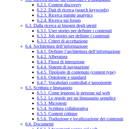
6.2.1. Content discovery
6.2.2. Dati di ricerca (search keywords)
6.2.3. Ricerca tramite analytics
6.2.4. Ricerca sui forum
6.3. Dalla ricerca ai bisogni degli utenti
6.3.1. User stories per definire i contenuti
6.3.2. Job stories per definire i contenuti
6.3.3. Criteri di accettazione
6.4. Architettura dell’informazione
6.4.1. Definire l’architettura dell’informazione
6.4.2. Alberatura
6.4.3. Flussi di interazione
6.4.4. Sistemi di navigazione
6.4.5. Tipologie di contenuto (content type)
6.4.6. Ontologie e standard
6.4.7. Vocabolari controllati e tassonomie
6.5. Scrittura e linguaggio
6.5.1. Come leggono le persone sul web
6.5.2. Le regole per un linguaggio semplice
6.5.3. Microtesti
6.5.4. Scrittura collaborativa
6.5.5. Content critique
6.5.6. Traduzione e localizzazione dei contenuti
6.6. Documenti