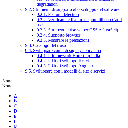
degradation
9.2. Strumenti di supporto allo sviluppo del software
9.2.1. Feature detection
9.2.2. Verificare le feature disponibili con Can I
use
9.2.3. Strumenti e risorse per CSS e JavaScript
9.2.4. Supporto browser
9.2.5. Misurare le prestazioni
9.3. Catalogo del riuso
9.4. Sviluppare con il design system .italia
9.4.1. Il framework Bootstrap Italia
9.4.2. Il kit di sviluppo React
9.4.3. Il kit di sviluppo Angular
9.5. Sviluppare con i modelli di sito e servizi
None
None
A
B
C
D
E
I
M