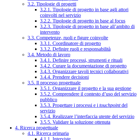
3.2. Tipologie di progetti
3.2.1. Tipologie di progetto in base agli attori
coinvolti nel servizio
3.2.2. Tipologie di progetto in base al focus
3.2.3. Tipologie di progetto in base all’ambito di
intervento
3.3. Competenze, ruoli e figure coinvolte
3.3.1. Coordinatore di progetto
3.3.2. Definire ruoli e responsabilità
3.4. Metodo di lavoro
3.4.1. Definire processi, strumenti e rituali
3.4.2. Curare la documentazione di progetto
3.4.3. Organizzare tavoli tecnici collaborativi
3.4.4. Prendere decisioni
3.5. Il processo progettuale
3.5.1. Organizzare il progetto e la sua gestione
3.5.2. Comprendere il contesto d’uso del servizio
pubblico
3.5.3. Progettare i processi e i
touchpoint
del
servizio
3.5.4. Realizzare l’interfaccia utente del servizio
3.5.5. Validare la soluzione ottenuta
4. Ricerca progettuale
4.1. Ricerca primaria
4.1.1. Interviste