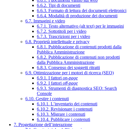
6.6.1. I documenti vanno sul web
6.6.2. Tipi di documenti
6.6.3. Formato di lettura dei documenti elettronici
6.6.4. Modalità di produzione dei documenti
6.7. Immagini e video
6.7.1. Testo alternativo (alt text) per le immagini
6.7.2. Sottotitoli per i video
6.7.3. Trascrizioni per i video
6.8. Proprietà intellettuale e privacy
6.8.1. Pubblicazione di contenuti prodotti dalla
Pubblica Amministrazione
6.8.2. Pubblicazione di contenuti non prodotti
dalla Pubblica Amministrazione
6.8.3. Consenso dei soggetti ritratti
6.9. Ottimizzazione per i motori di ricerca (SEO)
6.9.1. I fattori
on-page
6.9.2. I fattori
off-page
6.9.3. Strumenti di diagnostica SEO: Search
Console
6.10. Gestire i contenuti
6.10.1. L’inventario dei contenuti
6.10.2. Revisionare i contenuti
6.10.3. Migrare i contenuti
6.10.4. Pubblicare i contenuti
7. Progettazione dell’interazione