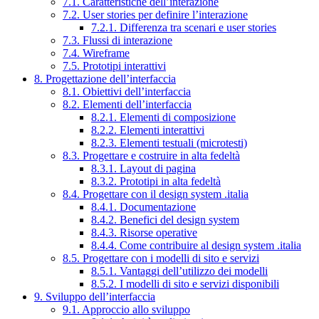
7.1. Caratteristiche dell’interazione
7.2. User stories per definire l’interazione
7.2.1. Differenza tra scenari e user stories
7.3. Flussi di interazione
7.4. Wireframe
7.5. Prototipi interattivi
8. Progettazione dell’interfaccia
8.1. Obiettivi dell’interfaccia
8.2. Elementi dell’interfaccia
8.2.1. Elementi di composizione
8.2.2. Elementi interattivi
8.2.3. Elementi testuali (microtesti)
8.3. Progettare e costruire in alta fedeltà
8.3.1. Layout di pagina
8.3.2. Prototipi in alta fedeltà
8.4. Progettare con il design system .italia
8.4.1. Documentazione
8.4.2. Benefici del design system
8.4.3. Risorse operative
8.4.4. Come contribuire al design system .italia
8.5. Progettare con i modelli di sito e servizi
8.5.1. Vantaggi dell’utilizzo dei modelli
8.5.2. I modelli di sito e servizi disponibili
9. Sviluppo dell’interfaccia
9.1. Approccio allo sviluppo