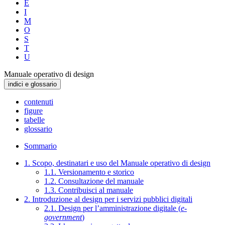
E
I
M
O
S
T
U
Manuale operativo di design
indici e glossario
contenuti
figure
tabelle
glossario
Sommario
1. Scopo, destinatari e uso del Manuale operativo di design
1.1. Versionamento e storico
1.2. Consultazione del manuale
1.3. Contribuisci al manuale
2. Introduzione al design per i servizi pubblici digitali
2.1. Design per l’amministrazione digitale (
e-
government
)