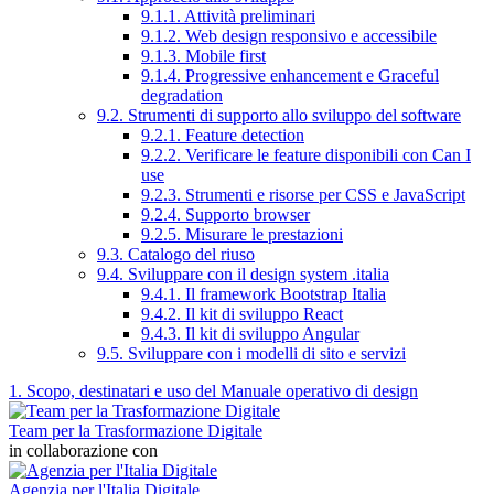
9.1.1. Attività preliminari
9.1.2. Web design responsivo e accessibile
9.1.3. Mobile first
9.1.4. Progressive enhancement e Graceful
degradation
9.2. Strumenti di supporto allo sviluppo del software
9.2.1. Feature detection
9.2.2. Verificare le feature disponibili con Can I
use
9.2.3. Strumenti e risorse per CSS e JavaScript
9.2.4. Supporto browser
9.2.5. Misurare le prestazioni
9.3. Catalogo del riuso
9.4. Sviluppare con il design system .italia
9.4.1. Il framework Bootstrap Italia
9.4.2. Il kit di sviluppo React
9.4.3. Il kit di sviluppo Angular
9.5. Sviluppare con i modelli di sito e servizi
1. Scopo, destinatari e uso del Manuale operativo di design
Team per la Trasformazione Digitale
in collaborazione con
Agenzia per l'Italia Digitale