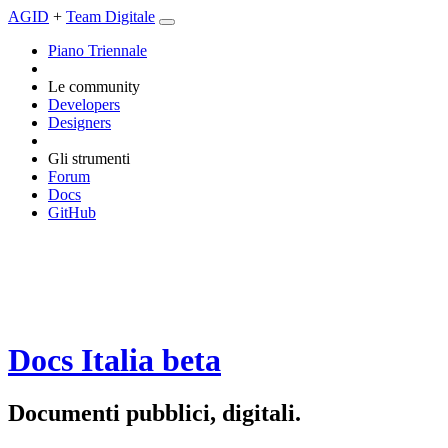
AGID
+
Team Digitale
Piano Triennale
Le community
Developers
Designers
Gli strumenti
Forum
Docs
GitHub
Docs Italia
beta
Documenti pubblici, digitali.