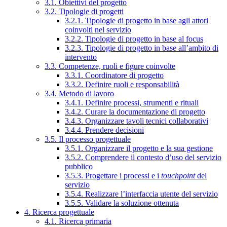
3.1. Obiettivi del progetto
3.2. Tipologie di progetti
3.2.1. Tipologie di progetto in base agli attori
coinvolti nel servizio
3.2.2. Tipologie di progetto in base al focus
3.2.3. Tipologie di progetto in base all’ambito di
intervento
3.3. Competenze, ruoli e figure coinvolte
3.3.1. Coordinatore di progetto
3.3.2. Definire ruoli e responsabilità
3.4. Metodo di lavoro
3.4.1. Definire processi, strumenti e rituali
3.4.2. Curare la documentazione di progetto
3.4.3. Organizzare tavoli tecnici collaborativi
3.4.4. Prendere decisioni
3.5. Il processo progettuale
3.5.1. Organizzare il progetto e la sua gestione
3.5.2. Comprendere il contesto d’uso del servizio
pubblico
3.5.3. Progettare i processi e i
touchpoint
del
servizio
3.5.4. Realizzare l’interfaccia utente del servizio
3.5.5. Validare la soluzione ottenuta
4. Ricerca progettuale
4.1. Ricerca primaria