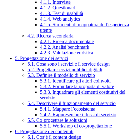
4.1.1. Interviste
4.1.2. Questionari
4.1.3. Test di usabilità
4.1.4. Web analytics
4.1.5. Strumenti di mappatura dell’esperienza
utente
4.2. Ricerca secondaria
4.2.1. Ricerca documentale
4.2.2. Analisi benchmark
4.2.3. Valutazione euristica
5. Progettazione dei servizi
5.1. Cosa sono i servizi e il service design
5.2. Progettare servizi pubblici digitali
5.3. Definire il modello di servizio
5.3.1. Identificare gli attori coinvolti
5.3.2. Formulare la proposta di valore
5.3.3. Inquadrare gli elementi costitutivi del
servizio
5.4. Descrivere il funzionamento del servizio
5.4.1. Mappare l’ecosistema
5.4.2. Rappresentare i flussi di servizio
5.5. Co-progettare le soluzioni
5.5.1. Workshop di co-progettazione
6. Progettazione dei contenuti
6.1. Cos’è il content design