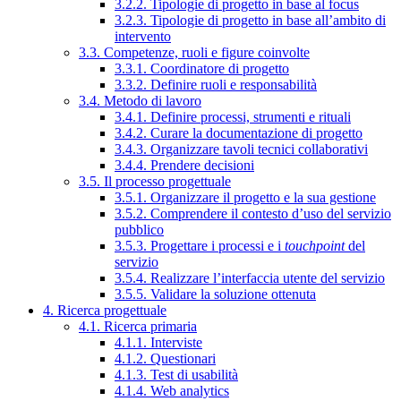
3.2.2. Tipologie di progetto in base al focus
3.2.3. Tipologie di progetto in base all’ambito di
intervento
3.3. Competenze, ruoli e figure coinvolte
3.3.1. Coordinatore di progetto
3.3.2. Definire ruoli e responsabilità
3.4. Metodo di lavoro
3.4.1. Definire processi, strumenti e rituali
3.4.2. Curare la documentazione di progetto
3.4.3. Organizzare tavoli tecnici collaborativi
3.4.4. Prendere decisioni
3.5. Il processo progettuale
3.5.1. Organizzare il progetto e la sua gestione
3.5.2. Comprendere il contesto d’uso del servizio
pubblico
3.5.3. Progettare i processi e i
touchpoint
del
servizio
3.5.4. Realizzare l’interfaccia utente del servizio
3.5.5. Validare la soluzione ottenuta
4. Ricerca progettuale
4.1. Ricerca primaria
4.1.1. Interviste
4.1.2. Questionari
4.1.3. Test di usabilità
4.1.4. Web analytics