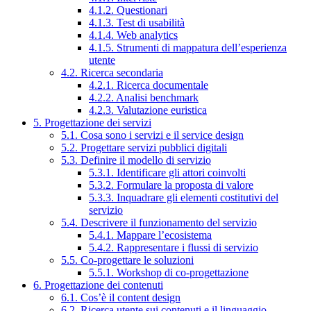
4.1.2. Questionari
4.1.3. Test di usabilità
4.1.4. Web analytics
4.1.5. Strumenti di mappatura dell’esperienza
utente
4.2. Ricerca secondaria
4.2.1. Ricerca documentale
4.2.2. Analisi benchmark
4.2.3. Valutazione euristica
5. Progettazione dei servizi
5.1. Cosa sono i servizi e il service design
5.2. Progettare servizi pubblici digitali
5.3. Definire il modello di servizio
5.3.1. Identificare gli attori coinvolti
5.3.2. Formulare la proposta di valore
5.3.3. Inquadrare gli elementi costitutivi del
servizio
5.4. Descrivere il funzionamento del servizio
5.4.1. Mappare l’ecosistema
5.4.2. Rappresentare i flussi di servizio
5.5. Co-progettare le soluzioni
5.5.1. Workshop di co-progettazione
6. Progettazione dei contenuti
6.1. Cos’è il content design
6.2. Ricerca utente sui contenuti e il linguaggio