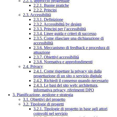
2.2. L’approccio progettuale
2.2.1. Buone pratiche
2.2.2. Principi
2.3. Accessibilità
2.3.1. Definizione
2.3.2. Accessibilità by design
2.3.3. Principi per l’accessibilità
2.3.4. Linee guida e criteri di successo
2.3.5. Come rilasciare una dichiarazione di
accessibilità
2.3.6. Meccanismo di feedback e procedura di
attuazione
2.3.7. Obiettivi accessibilità
2.3.8. Normativa e approfondimenti
2.4. Privacy
2.4.1. Come rispettare la privacy sin dalla
progettazione di un sito o servizio digitale
2.4.2. Richiedi il consenso quando necessario
2.4.3. Le basi del sito web: architettura,
informativa privacy, riferimenti DPO
3. Pianificazione, gestione e strategia
3.1. Obiettivi del progetto
3.2. Tipologie di progetti
3.2.1. Tipologie di progetto in base agli attori
coinvolti nel servizio