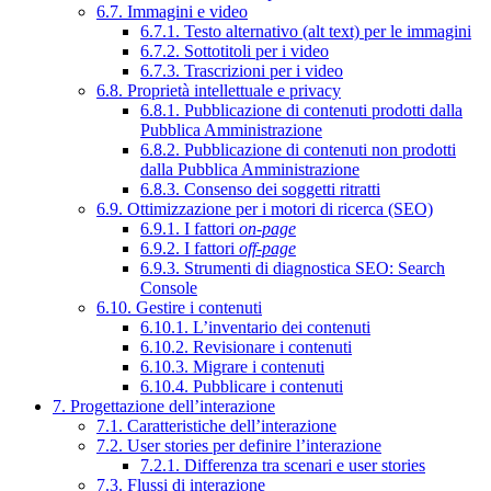
6.7. Immagini e video
6.7.1. Testo alternativo (alt text) per le immagini
6.7.2. Sottotitoli per i video
6.7.3. Trascrizioni per i video
6.8. Proprietà intellettuale e privacy
6.8.1. Pubblicazione di contenuti prodotti dalla
Pubblica Amministrazione
6.8.2. Pubblicazione di contenuti non prodotti
dalla Pubblica Amministrazione
6.8.3. Consenso dei soggetti ritratti
6.9. Ottimizzazione per i motori di ricerca (SEO)
6.9.1. I fattori
on-page
6.9.2. I fattori
off-page
6.9.3. Strumenti di diagnostica SEO: Search
Console
6.10. Gestire i contenuti
6.10.1. L’inventario dei contenuti
6.10.2. Revisionare i contenuti
6.10.3. Migrare i contenuti
6.10.4. Pubblicare i contenuti
7. Progettazione dell’interazione
7.1. Caratteristiche dell’interazione
7.2. User stories per definire l’interazione
7.2.1. Differenza tra scenari e user stories
7.3. Flussi di interazione