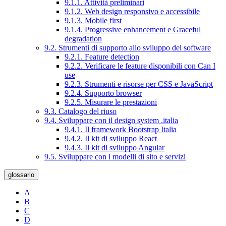
9.1.1. Attività preliminari
9.1.2. Web design responsivo e accessibile
9.1.3. Mobile first
9.1.4. Progressive enhancement e Graceful
degradation
9.2. Strumenti di supporto allo sviluppo del software
9.2.1. Feature detection
9.2.2. Verificare le feature disponibili con Can I
use
9.2.3. Strumenti e risorse per CSS e JavaScript
9.2.4. Supporto browser
9.2.5. Misurare le prestazioni
9.3. Catalogo del riuso
9.4. Sviluppare con il design system .italia
9.4.1. Il framework Bootstrap Italia
9.4.2. Il kit di sviluppo React
9.4.3. Il kit di sviluppo Angular
9.5. Sviluppare con i modelli di sito e servizi
glossario
A
B
C
D