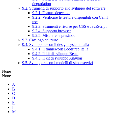
degradation
9.2. Strumenti di supporto allo sviluppo del software
9.2.1. Feature detection
9.2.2. Verificare le feature disponibili con Can I
use
9.2.3. Strumenti e risorse per CSS e JavaScript
9.2.4. Supporto browser
9.2.5. Misurare le prestazioni
9.3. Catalogo del riuso
9.4. Sviluppare con il design system .italia
9.4.1. Il framework Bootstrap Italia
9.4.2. Il kit di sviluppo React
9.4.3. Il kit di sviluppo Angular
9.5. Sviluppare con i modelli di sito e servizi
None
None
A
B
C
D
E
I
M