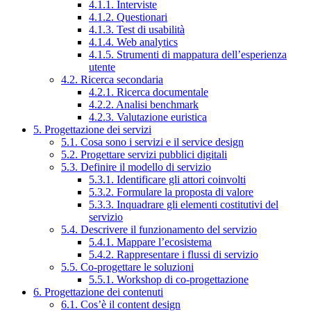
4.1.1. Interviste
4.1.2. Questionari
4.1.3. Test di usabilità
4.1.4. Web analytics
4.1.5. Strumenti di mappatura dell’esperienza
utente
4.2. Ricerca secondaria
4.2.1. Ricerca documentale
4.2.2. Analisi benchmark
4.2.3. Valutazione euristica
5. Progettazione dei servizi
5.1. Cosa sono i servizi e il service design
5.2. Progettare servizi pubblici digitali
5.3. Definire il modello di servizio
5.3.1. Identificare gli attori coinvolti
5.3.2. Formulare la proposta di valore
5.3.3. Inquadrare gli elementi costitutivi del
servizio
5.4. Descrivere il funzionamento del servizio
5.4.1. Mappare l’ecosistema
5.4.2. Rappresentare i flussi di servizio
5.5. Co-progettare le soluzioni
5.5.1. Workshop di co-progettazione
6. Progettazione dei contenuti
6.1. Cos’è il content design