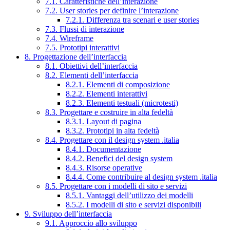
7.1. Caratteristiche dell’interazione
7.2. User stories per definire l’interazione
7.2.1. Differenza tra scenari e user stories
7.3. Flussi di interazione
7.4. Wireframe
7.5. Prototipi interattivi
8. Progettazione dell’interfaccia
8.1. Obiettivi dell’interfaccia
8.2. Elementi dell’interfaccia
8.2.1. Elementi di composizione
8.2.2. Elementi interattivi
8.2.3. Elementi testuali (microtesti)
8.3. Progettare e costruire in alta fedeltà
8.3.1. Layout di pagina
8.3.2. Prototipi in alta fedeltà
8.4. Progettare con il design system .italia
8.4.1. Documentazione
8.4.2. Benefici del design system
8.4.3. Risorse operative
8.4.4. Come contribuire al design system .italia
8.5. Progettare con i modelli di sito e servizi
8.5.1. Vantaggi dell’utilizzo dei modelli
8.5.2. I modelli di sito e servizi disponibili
9. Sviluppo dell’interfaccia
9.1. Approccio allo sviluppo