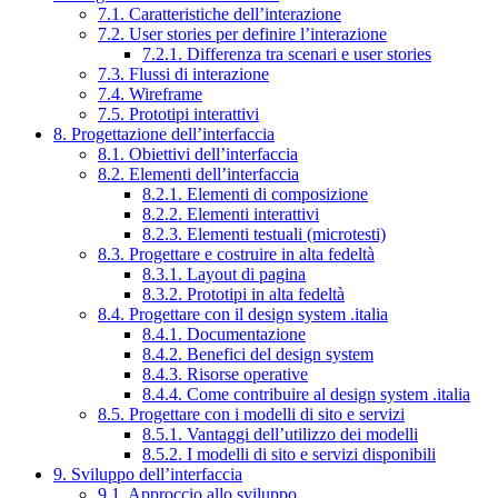
7.1. Caratteristiche dell’interazione
7.2. User stories per definire l’interazione
7.2.1. Differenza tra scenari e user stories
7.3. Flussi di interazione
7.4. Wireframe
7.5. Prototipi interattivi
8. Progettazione dell’interfaccia
8.1. Obiettivi dell’interfaccia
8.2. Elementi dell’interfaccia
8.2.1. Elementi di composizione
8.2.2. Elementi interattivi
8.2.3. Elementi testuali (microtesti)
8.3. Progettare e costruire in alta fedeltà
8.3.1. Layout di pagina
8.3.2. Prototipi in alta fedeltà
8.4. Progettare con il design system .italia
8.4.1. Documentazione
8.4.2. Benefici del design system
8.4.3. Risorse operative
8.4.4. Come contribuire al design system .italia
8.5. Progettare con i modelli di sito e servizi
8.5.1. Vantaggi dell’utilizzo dei modelli
8.5.2. I modelli di sito e servizi disponibili
9. Sviluppo dell’interfaccia
9.1. Approccio allo sviluppo