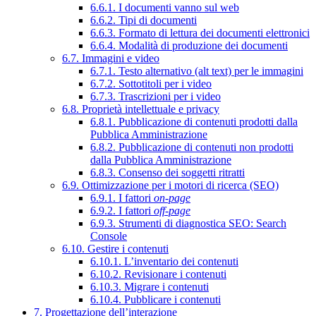
6.6.1. I documenti vanno sul web
6.6.2. Tipi di documenti
6.6.3. Formato di lettura dei documenti elettronici
6.6.4. Modalità di produzione dei documenti
6.7. Immagini e video
6.7.1. Testo alternativo (alt text) per le immagini
6.7.2. Sottotitoli per i video
6.7.3. Trascrizioni per i video
6.8. Proprietà intellettuale e privacy
6.8.1. Pubblicazione di contenuti prodotti dalla
Pubblica Amministrazione
6.8.2. Pubblicazione di contenuti non prodotti
dalla Pubblica Amministrazione
6.8.3. Consenso dei soggetti ritratti
6.9. Ottimizzazione per i motori di ricerca (SEO)
6.9.1. I fattori
on-page
6.9.2. I fattori
off-page
6.9.3. Strumenti di diagnostica SEO: Search
Console
6.10. Gestire i contenuti
6.10.1. L’inventario dei contenuti
6.10.2. Revisionare i contenuti
6.10.3. Migrare i contenuti
6.10.4. Pubblicare i contenuti
7. Progettazione dell’interazione