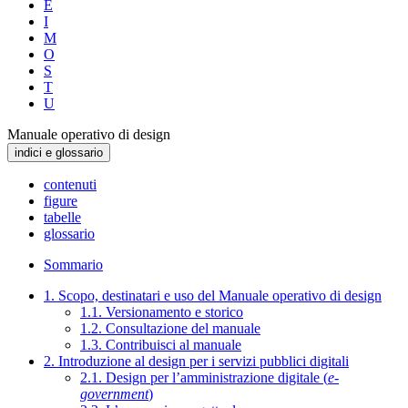
E
I
M
O
S
T
U
Manuale operativo di design
indici e glossario
contenuti
figure
tabelle
glossario
Sommario
1. Scopo, destinatari e uso del Manuale operativo di design
1.1. Versionamento e storico
1.2. Consultazione del manuale
1.3. Contribuisci al manuale
2. Introduzione al design per i servizi pubblici digitali
2.1. Design per l’amministrazione digitale (
e-
government
)