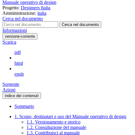
Manuale operativo di design
Progetto:
Designers Italia
Amministrazione:
italia
Cerca nel documento
Cerca nel documento
Informazioni
versione-corrente
Scarica
pdf
html
epub
Sorgente
Azioni
indice dei contenuti
Sommario
1. Scopo, destinatari e uso del Manuale operativo di design
1.1. Versionamento e storico
1.2. Consultazione del manuale
1.3. Contribuisci al manuale