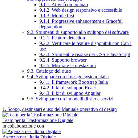
9.1.1. Attività preliminari
9.1.2. Web design responsivo e accessibile
9.1.3. Mobile first
9.1.4. Progressive enhancement e Graceful
degradation
9.2. Strumenti di supporto allo sviluppo del software
9.2.1. Feature detection
9.2.2. Verificare le feature disponibili con Can I
use
9.2.3. Strumenti e risorse per CSS e JavaScript
9.2.4. Supporto browser
9.2.5. Misurare le prestazioni
9.3. Catalogo del riuso
9.4. Sviluppare con il design system .italia
9.4.1. Il framework Bootstrap Italia
9.4.2. Il kit di sviluppo React
9.4.3. Il kit di sviluppo Angular
9.5. Sviluppare con i modelli di sito e servizi
1. Scopo, destinatari e uso del Manuale operativo di design
Team per la Trasformazione Digitale
in collaborazione con
Agenzia per l'Italia Digitale