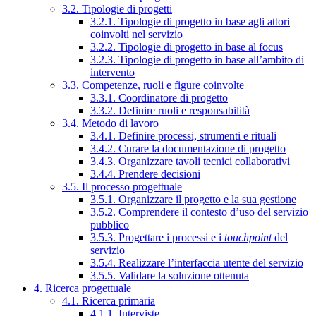
3.2. Tipologie di progetti
3.2.1. Tipologie di progetto in base agli attori
coinvolti nel servizio
3.2.2. Tipologie di progetto in base al focus
3.2.3. Tipologie di progetto in base all’ambito di
intervento
3.3. Competenze, ruoli e figure coinvolte
3.3.1. Coordinatore di progetto
3.3.2. Definire ruoli e responsabilità
3.4. Metodo di lavoro
3.4.1. Definire processi, strumenti e rituali
3.4.2. Curare la documentazione di progetto
3.4.3. Organizzare tavoli tecnici collaborativi
3.4.4. Prendere decisioni
3.5. Il processo progettuale
3.5.1. Organizzare il progetto e la sua gestione
3.5.2. Comprendere il contesto d’uso del servizio
pubblico
3.5.3. Progettare i processi e i
touchpoint
del
servizio
3.5.4. Realizzare l’interfaccia utente del servizio
3.5.5. Validare la soluzione ottenuta
4. Ricerca progettuale
4.1. Ricerca primaria
4.1.1. Interviste