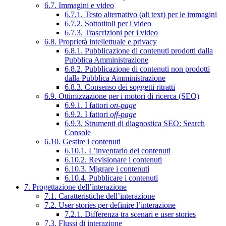
6.7. Immagini e video
6.7.1. Testo alternativo (alt text) per le immagini
6.7.2. Sottotitoli per i video
6.7.3. Trascrizioni per i video
6.8. Proprietà intellettuale e privacy
6.8.1. Pubblicazione di contenuti prodotti dalla
Pubblica Amministrazione
6.8.2. Pubblicazione di contenuti non prodotti
dalla Pubblica Amministrazione
6.8.3. Consenso dei soggetti ritratti
6.9. Ottimizzazione per i motori di ricerca (SEO)
6.9.1. I fattori
on-page
6.9.2. I fattori
off-page
6.9.3. Strumenti di diagnostica SEO: Search
Console
6.10. Gestire i contenuti
6.10.1. L’inventario dei contenuti
6.10.2. Revisionare i contenuti
6.10.3. Migrare i contenuti
6.10.4. Pubblicare i contenuti
7. Progettazione dell’interazione
7.1. Caratteristiche dell’interazione
7.2. User stories per definire l’interazione
7.2.1. Differenza tra scenari e user stories
7.3. Flussi di interazione