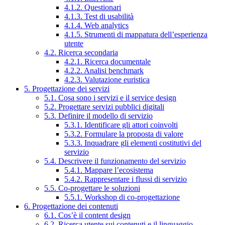
4.1.2. Questionari
4.1.3. Test di usabilità
4.1.4. Web analytics
4.1.5. Strumenti di mappatura dell’esperienza
utente
4.2. Ricerca secondaria
4.2.1. Ricerca documentale
4.2.2. Analisi benchmark
4.2.3. Valutazione euristica
5. Progettazione dei servizi
5.1. Cosa sono i servizi e il service design
5.2. Progettare servizi pubblici digitali
5.3. Definire il modello di servizio
5.3.1. Identificare gli attori coinvolti
5.3.2. Formulare la proposta di valore
5.3.3. Inquadrare gli elementi costitutivi del
servizio
5.4. Descrivere il funzionamento del servizio
5.4.1. Mappare l’ecosistema
5.4.2. Rappresentare i flussi di servizio
5.5. Co-progettare le soluzioni
5.5.1. Workshop di co-progettazione
6. Progettazione dei contenuti
6.1. Cos’è il content design
6.2. Ricerca utente sui contenuti e il linguaggio