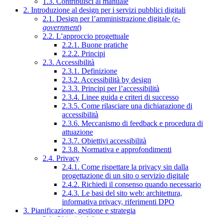
1.3. Contribuisci al manuale
2. Introduzione al design per i servizi pubblici digitali
2.1. Design per l’amministrazione digitale (
e-
government
)
2.2. L’approccio progettuale
2.2.1. Buone pratiche
2.2.2. Principi
2.3. Accessibilità
2.3.1. Definizione
2.3.2. Accessibilità by design
2.3.3. Principi per l’accessibilità
2.3.4. Linee guida e criteri di successo
2.3.5. Come rilasciare una dichiarazione di
accessibilità
2.3.6. Meccanismo di feedback e procedura di
attuazione
2.3.7. Obiettivi accessibilità
2.3.8. Normativa e approfondimenti
2.4. Privacy
2.4.1. Come rispettare la privacy sin dalla
progettazione di un sito o servizio digitale
2.4.2. Richiedi il consenso quando necessario
2.4.3. Le basi del sito web: architettura,
informativa privacy, riferimenti DPO
3. Pianificazione, gestione e strategia