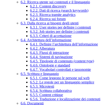
6.2. Ricerca utente sui contenuti e il linguaggio
6.2.1. Content discovery
6.2.2. Dati di ricerca (search keywords)
6.2.3. Ricerca tramite analytics
6.2.4. Ricerca sui forum
6.3. Dalla ricerca ai bisogni degli utenti
6.3.1. User stories per definire i contenuti
6.3.2. Job stories per definire i contenuti
6.3.3. Criteri di accettazione
6.4. Architettura dell’informazione
6.4.1. Definire l’architettura dell’informazione
6.4.2. Alberatura
6.4.3. Flussi di interazione
6.4.4. Sistemi di navigazione
6.4.5. Tipologie di contenuto (content type)
6.4.6. Ontologie e standard
6.4.7. Vocabolari controllati e tassonomie
6.5. Scrittura e linguaggio
6.5.1. Come leggono le persone sul web
6.5.2. Le regole per un linguaggio semplice
6.5.3. Microtesti
6.5.4. Scrittura collaborativa
6.5.5. Content critique
6.5.6. Traduzione e localizzazione dei contenuti
6.6. Documenti