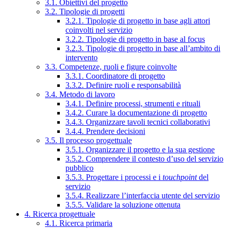
3.1. Obiettivi del progetto
3.2. Tipologie di progetti
3.2.1. Tipologie di progetto in base agli attori
coinvolti nel servizio
3.2.2. Tipologie di progetto in base al focus
3.2.3. Tipologie di progetto in base all’ambito di
intervento
3.3. Competenze, ruoli e figure coinvolte
3.3.1. Coordinatore di progetto
3.3.2. Definire ruoli e responsabilità
3.4. Metodo di lavoro
3.4.1. Definire processi, strumenti e rituali
3.4.2. Curare la documentazione di progetto
3.4.3. Organizzare tavoli tecnici collaborativi
3.4.4. Prendere decisioni
3.5. Il processo progettuale
3.5.1. Organizzare il progetto e la sua gestione
3.5.2. Comprendere il contesto d’uso del servizio
pubblico
3.5.3. Progettare i processi e i
touchpoint
del
servizio
3.5.4. Realizzare l’interfaccia utente del servizio
3.5.5. Validare la soluzione ottenuta
4. Ricerca progettuale
4.1. Ricerca primaria