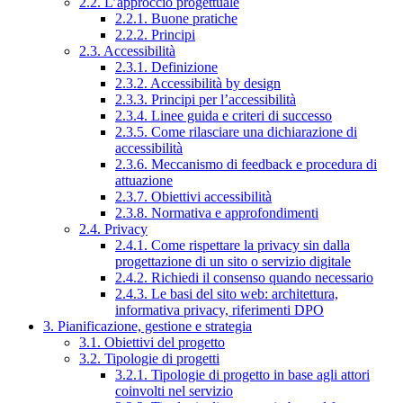
2.2. L’approccio progettuale
2.2.1. Buone pratiche
2.2.2. Principi
2.3. Accessibilità
2.3.1. Definizione
2.3.2. Accessibilità by design
2.3.3. Principi per l’accessibilità
2.3.4. Linee guida e criteri di successo
2.3.5. Come rilasciare una dichiarazione di
accessibilità
2.3.6. Meccanismo di feedback e procedura di
attuazione
2.3.7. Obiettivi accessibilità
2.3.8. Normativa e approfondimenti
2.4. Privacy
2.4.1. Come rispettare la privacy sin dalla
progettazione di un sito o servizio digitale
2.4.2. Richiedi il consenso quando necessario
2.4.3. Le basi del sito web: architettura,
informativa privacy, riferimenti DPO
3. Pianificazione, gestione e strategia
3.1. Obiettivi del progetto
3.2. Tipologie di progetti
3.2.1. Tipologie di progetto in base agli attori
coinvolti nel servizio