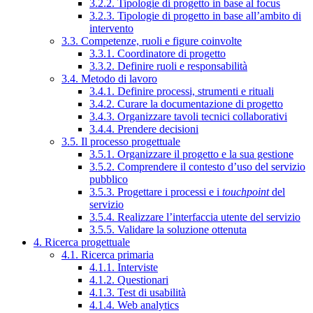
3.2.2. Tipologie di progetto in base al focus
3.2.3. Tipologie di progetto in base all’ambito di
intervento
3.3. Competenze, ruoli e figure coinvolte
3.3.1. Coordinatore di progetto
3.3.2. Definire ruoli e responsabilità
3.4. Metodo di lavoro
3.4.1. Definire processi, strumenti e rituali
3.4.2. Curare la documentazione di progetto
3.4.3. Organizzare tavoli tecnici collaborativi
3.4.4. Prendere decisioni
3.5. Il processo progettuale
3.5.1. Organizzare il progetto e la sua gestione
3.5.2. Comprendere il contesto d’uso del servizio
pubblico
3.5.3. Progettare i processi e i
touchpoint
del
servizio
3.5.4. Realizzare l’interfaccia utente del servizio
3.5.5. Validare la soluzione ottenuta
4. Ricerca progettuale
4.1. Ricerca primaria
4.1.1. Interviste
4.1.2. Questionari
4.1.3. Test di usabilità
4.1.4. Web analytics