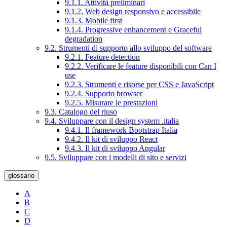
9.1.1. Attività preliminari
9.1.2. Web design responsivo e accessibile
9.1.3. Mobile first
9.1.4. Progressive enhancement e Graceful
degradation
9.2. Strumenti di supporto allo sviluppo del software
9.2.1. Feature detection
9.2.2. Verificare le feature disponibili con Can I
use
9.2.3. Strumenti e risorse per CSS e JavaScript
9.2.4. Supporto browser
9.2.5. Misurare le prestazioni
9.3. Catalogo del riuso
9.4. Sviluppare con il design system .italia
9.4.1. Il framework Bootstrap Italia
9.4.2. Il kit di sviluppo React
9.4.3. Il kit di sviluppo Angular
9.5. Sviluppare con i modelli di sito e servizi
glossario
A
B
C
D