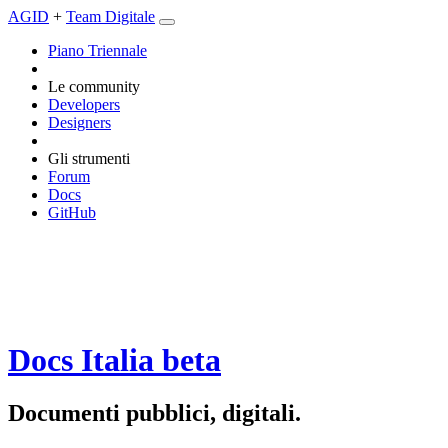
AGID
+
Team Digitale
Piano Triennale
Le community
Developers
Designers
Gli strumenti
Forum
Docs
GitHub
Docs Italia
beta
Documenti pubblici, digitali.