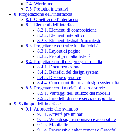
7.4. Wireframe
7.5. Prototipi interattivi
8. Progettazione dell’interfaccia
8.1. Obiettivi dell’interfaccia
8.2. Elementi dell’interfaccia
8.2.1. Elementi di composizione
8.2.2. Elementi interattivi
8.2.3. Elementi testuali (microtesti)
8.3. Progettare e costruire in alta fedeltà
8.3.1. Layout di pagina
8.3.2. Prototipi in alta fedeltà
8.4. Progettare con il design system .italia
8.4.1. Documentazione
8.4.2. Benefici del design system
8.4.3. Risorse operative
8.4.4. Come contribuire al design system .italia
8.5. Progettare con i modelli di sito e servizi
8.5.1. Vantaggi dell’utilizzo dei modelli
8.5.2. I modelli di sito e servizi disponibili
9. Sviluppo dell’interfaccia
9.1. Approccio allo sviluppo
9.1.1. Attività preliminari
9.1.2. Web design responsivo e accessibile
9.1.3. Mobile first
9.1.4. Progressive enhancement e Graceful