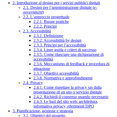
2. Introduzione al design per i servizi pubblici digitali
2.1. Design per l’amministrazione digitale (
e-
government
)
2.2. L’approccio progettuale
2.2.1. Buone pratiche
2.2.2. Principi
2.3. Accessibilità
2.3.1. Definizione
2.3.2. Accessibilità by design
2.3.3. Principi per l’accessibilità
2.3.4. Linee guida e criteri di successo
2.3.5. Come rilasciare una dichiarazione di
accessibilità
2.3.6. Meccanismo di feedback e procedura di
attuazione
2.3.7. Obiettivi accessibilità
2.3.8. Normativa e approfondimenti
2.4. Privacy
2.4.1. Come rispettare la privacy sin dalla
progettazione di un sito o servizio digitale
2.4.2. Richiedi il consenso quando necessario
2.4.3. Le basi del sito web: architettura,
informativa privacy, riferimenti DPO
3. Pianificazione, gestione e strategia
3.1. Obiettivi del progetto