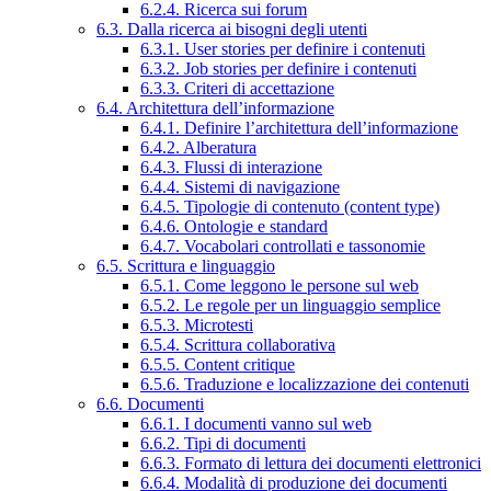
6.2.4. Ricerca sui forum
6.3. Dalla ricerca ai bisogni degli utenti
6.3.1. User stories per definire i contenuti
6.3.2. Job stories per definire i contenuti
6.3.3. Criteri di accettazione
6.4. Architettura dell’informazione
6.4.1. Definire l’architettura dell’informazione
6.4.2. Alberatura
6.4.3. Flussi di interazione
6.4.4. Sistemi di navigazione
6.4.5. Tipologie di contenuto (content type)
6.4.6. Ontologie e standard
6.4.7. Vocabolari controllati e tassonomie
6.5. Scrittura e linguaggio
6.5.1. Come leggono le persone sul web
6.5.2. Le regole per un linguaggio semplice
6.5.3. Microtesti
6.5.4. Scrittura collaborativa
6.5.5. Content critique
6.5.6. Traduzione e localizzazione dei contenuti
6.6. Documenti
6.6.1. I documenti vanno sul web
6.6.2. Tipi di documenti
6.6.3. Formato di lettura dei documenti elettronici
6.6.4. Modalità di produzione dei documenti