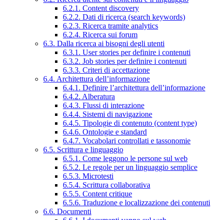
6.2.1. Content discovery
6.2.2. Dati di ricerca (search keywords)
6.2.3. Ricerca tramite analytics
6.2.4. Ricerca sui forum
6.3. Dalla ricerca ai bisogni degli utenti
6.3.1. User stories per definire i contenuti
6.3.2. Job stories per definire i contenuti
6.3.3. Criteri di accettazione
6.4. Architettura dell’informazione
6.4.1. Definire l’architettura dell’informazione
6.4.2. Alberatura
6.4.3. Flussi di interazione
6.4.4. Sistemi di navigazione
6.4.5. Tipologie di contenuto (content type)
6.4.6. Ontologie e standard
6.4.7. Vocabolari controllati e tassonomie
6.5. Scrittura e linguaggio
6.5.1. Come leggono le persone sul web
6.5.2. Le regole per un linguaggio semplice
6.5.3. Microtesti
6.5.4. Scrittura collaborativa
6.5.5. Content critique
6.5.6. Traduzione e localizzazione dei contenuti
6.6. Documenti