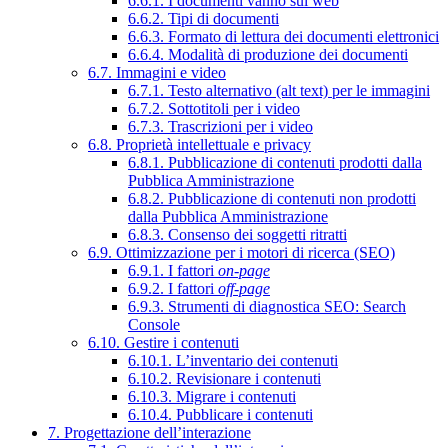
6.6.1. I documenti vanno sul web
6.6.2. Tipi di documenti
6.6.3. Formato di lettura dei documenti elettronici
6.6.4. Modalità di produzione dei documenti
6.7. Immagini e video
6.7.1. Testo alternativo (alt text) per le immagini
6.7.2. Sottotitoli per i video
6.7.3. Trascrizioni per i video
6.8. Proprietà intellettuale e privacy
6.8.1. Pubblicazione di contenuti prodotti dalla
Pubblica Amministrazione
6.8.2. Pubblicazione di contenuti non prodotti
dalla Pubblica Amministrazione
6.8.3. Consenso dei soggetti ritratti
6.9. Ottimizzazione per i motori di ricerca (SEO)
6.9.1. I fattori
on-page
6.9.2. I fattori
off-page
6.9.3. Strumenti di diagnostica SEO: Search
Console
6.10. Gestire i contenuti
6.10.1. L’inventario dei contenuti
6.10.2. Revisionare i contenuti
6.10.3. Migrare i contenuti
6.10.4. Pubblicare i contenuti
7. Progettazione dell’interazione