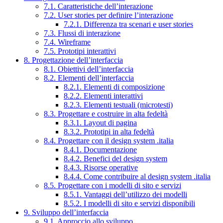
7.1. Caratteristiche dell’interazione
7.2. User stories per definire l’interazione
7.2.1. Differenza tra scenari e user stories
7.3. Flussi di interazione
7.4. Wireframe
7.5. Prototipi interattivi
8. Progettazione dell’interfaccia
8.1. Obiettivi dell’interfaccia
8.2. Elementi dell’interfaccia
8.2.1. Elementi di composizione
8.2.2. Elementi interattivi
8.2.3. Elementi testuali (microtesti)
8.3. Progettare e costruire in alta fedeltà
8.3.1. Layout di pagina
8.3.2. Prototipi in alta fedeltà
8.4. Progettare con il design system .italia
8.4.1. Documentazione
8.4.2. Benefici del design system
8.4.3. Risorse operative
8.4.4. Come contribuire al design system .italia
8.5. Progettare con i modelli di sito e servizi
8.5.1. Vantaggi dell’utilizzo dei modelli
8.5.2. I modelli di sito e servizi disponibili
9. Sviluppo dell’interfaccia
9.1. Approccio allo sviluppo