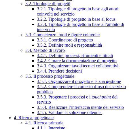
3.2. Tipologie di progetti
3.2.1. Tipologie di progetto in base agli attori
coinvolti nel servizio
3.2.2. Tipologie di progetto in base al focus
3.2.3. Tipologie di progetto in base all’ambito di
intervento
3.3. Competenze, ruoli e figure coinvolte
3.3.1. Coordinatore di progetto
3.3.2. Definire ruoli e responsabilità
3.4. Metodo di lavoro
3.4.1. Definire processi, strumenti e rituali
3.4.2. Curare la documentazione di progetto
3.4.3. Organizzare tavoli tecnici collaborativi
3.4.4. Prendere decisioni
3.5. Il processo progettuale
3.5.1. Organizzare il progetto e la sua gestione
3.5.2. Comprendere il contesto d’uso del servizio
pubblico
3.5.3. Progettare i processi e i
touchpoint
del
servizio
3.5.4. Realizzare l’interfaccia utente del servizio
3.5.5. Validare la soluzione ottenuta
4. Ricerca progettuale
4.1. Ricerca primaria
4.1.1. Interviste