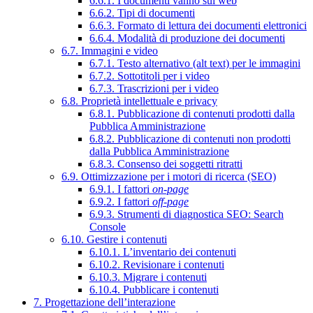
6.6.1. I documenti vanno sul web
6.6.2. Tipi di documenti
6.6.3. Formato di lettura dei documenti elettronici
6.6.4. Modalità di produzione dei documenti
6.7. Immagini e video
6.7.1. Testo alternativo (alt text) per le immagini
6.7.2. Sottotitoli per i video
6.7.3. Trascrizioni per i video
6.8. Proprietà intellettuale e privacy
6.8.1. Pubblicazione di contenuti prodotti dalla
Pubblica Amministrazione
6.8.2. Pubblicazione di contenuti non prodotti
dalla Pubblica Amministrazione
6.8.3. Consenso dei soggetti ritratti
6.9. Ottimizzazione per i motori di ricerca (SEO)
6.9.1. I fattori
on-page
6.9.2. I fattori
off-page
6.9.3. Strumenti di diagnostica SEO: Search
Console
6.10. Gestire i contenuti
6.10.1. L’inventario dei contenuti
6.10.2. Revisionare i contenuti
6.10.3. Migrare i contenuti
6.10.4. Pubblicare i contenuti
7. Progettazione dell’interazione