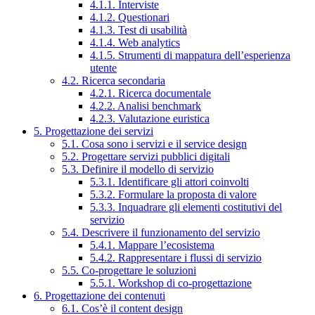
4.1.1. Interviste
4.1.2. Questionari
4.1.3. Test di usabilità
4.1.4. Web analytics
4.1.5. Strumenti di mappatura dell’esperienza
utente
4.2. Ricerca secondaria
4.2.1. Ricerca documentale
4.2.2. Analisi benchmark
4.2.3. Valutazione euristica
5. Progettazione dei servizi
5.1. Cosa sono i servizi e il service design
5.2. Progettare servizi pubblici digitali
5.3. Definire il modello di servizio
5.3.1. Identificare gli attori coinvolti
5.3.2. Formulare la proposta di valore
5.3.3. Inquadrare gli elementi costitutivi del
servizio
5.4. Descrivere il funzionamento del servizio
5.4.1. Mappare l’ecosistema
5.4.2. Rappresentare i flussi di servizio
5.5. Co-progettare le soluzioni
5.5.1. Workshop di co-progettazione
6. Progettazione dei contenuti
6.1. Cos’è il content design