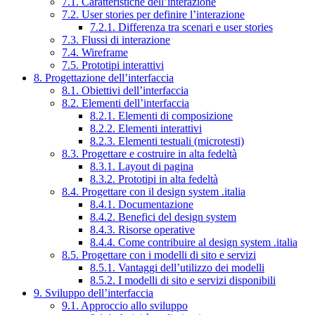
7.1. Caratteristiche dell’interazione
7.2. User stories per definire l’interazione
7.2.1. Differenza tra scenari e user stories
7.3. Flussi di interazione
7.4. Wireframe
7.5. Prototipi interattivi
8. Progettazione dell’interfaccia
8.1. Obiettivi dell’interfaccia
8.2. Elementi dell’interfaccia
8.2.1. Elementi di composizione
8.2.2. Elementi interattivi
8.2.3. Elementi testuali (microtesti)
8.3. Progettare e costruire in alta fedeltà
8.3.1. Layout di pagina
8.3.2. Prototipi in alta fedeltà
8.4. Progettare con il design system .italia
8.4.1. Documentazione
8.4.2. Benefici del design system
8.4.3. Risorse operative
8.4.4. Come contribuire al design system .italia
8.5. Progettare con i modelli di sito e servizi
8.5.1. Vantaggi dell’utilizzo dei modelli
8.5.2. I modelli di sito e servizi disponibili
9. Sviluppo dell’interfaccia
9.1. Approccio allo sviluppo