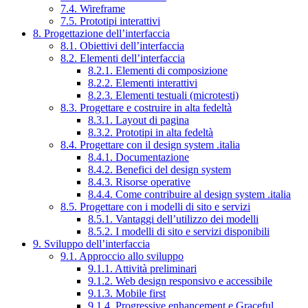
7.4. Wireframe
7.5. Prototipi interattivi
8. Progettazione dell’interfaccia
8.1. Obiettivi dell’interfaccia
8.2. Elementi dell’interfaccia
8.2.1. Elementi di composizione
8.2.2. Elementi interattivi
8.2.3. Elementi testuali (microtesti)
8.3. Progettare e costruire in alta fedeltà
8.3.1. Layout di pagina
8.3.2. Prototipi in alta fedeltà
8.4. Progettare con il design system .italia
8.4.1. Documentazione
8.4.2. Benefici del design system
8.4.3. Risorse operative
8.4.4. Come contribuire al design system .italia
8.5. Progettare con i modelli di sito e servizi
8.5.1. Vantaggi dell’utilizzo dei modelli
8.5.2. I modelli di sito e servizi disponibili
9. Sviluppo dell’interfaccia
9.1. Approccio allo sviluppo
9.1.1. Attività preliminari
9.1.2. Web design responsivo e accessibile
9.1.3. Mobile first
9.1.4. Progressive enhancement e Graceful