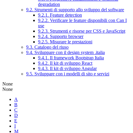
degradation
9.2. Strumenti di supporto allo sviluppo del software
9.2.1. Feature detection
9.2.2. Verificare le feature disponibili con Can I
use
9.2.3. Strumenti e risorse per CSS e JavaScript
9.2.4. Supporto browser
9.2.5. Misurare le prestazioni
9.3. Catalogo del riuso
9.4. Sviluppare con il design system .italia
9.4.1. Il framework Bootstrap Italia
9.4.2. Il kit di sviluppo React
9.4.3. Il kit di sviluppo Angular
9.5. Sviluppare con i modelli di sito e servizi
None
None
A
B
C
D
E
I
M