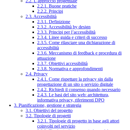
2.2. L’approccio progettuale
2.2.1. Buone pratiche
2.2.2. Principi
2.3. Accessibilità
2.3.1. Definizione
2.3.2. Accessibilità by design
2.3.3. Principi per l’accessibilità
2.3.4. Linee guida e criteri di successo
2.3.5. Come rilasciare una dichiarazione di
accessibilità
2.3.6. Meccanismo di feedback e procedura di
attuazione
2.3.7. Obiettivi accessibilità
2.3.8. Normativa e approfondimenti
2.4. Privacy
2.4.1. Come rispettare la privacy sin dalla
progettazione di un sito o servizio digitale
2.4.2. Richiedi il consenso quando necessario
2.4.3. Le basi del sito web: architettura,
informativa privacy, riferimenti DPO
3. Pianificazione, gestione e strategia
3.1. Obiettivi del progetto
3.2. Tipologie di progetti
3.2.1. Tipologie di progetto in base agli attori
coinvolti nel servizio