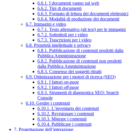
6.6.1. I documenti vanno sul web
6.6.2. Tipi di documenti
6.6.3. Formato di lettura dei documenti elettronici
6.6.4. Modalità di produzione dei documenti
6.7. Immagini e video
6.7.1. Testo alternativo (alt text) per le immagini
6.7.2. Sottotitoli per i video
6.7.3. Trascrizioni per i video
6.8. Proprietà intellettuale e privacy
6.8.1. Pubblicazione di contenuti prodotti dalla
Pubblica Amministrazione
6.8.2. Pubblicazione di contenuti non prodotti
dalla Pubblica Amministrazione
6.8.3. Consenso dei soggetti ritratti
6.9. Ottimizzazione per i motori di ricerca (SEO)
6.9.1. I fattori
on-page
6.9.2. I fattori
off-page
6.9.3. Strumenti di diagnostica SEO: Search
Console
6.10. Gestire i contenuti
6.10.1. L’inventario dei contenuti
6.10.2. Revisionare i contenuti
6.10.3. Migrare i contenuti
6.10.4. Pubblicare i contenuti
7. Progettazione dell’interazione