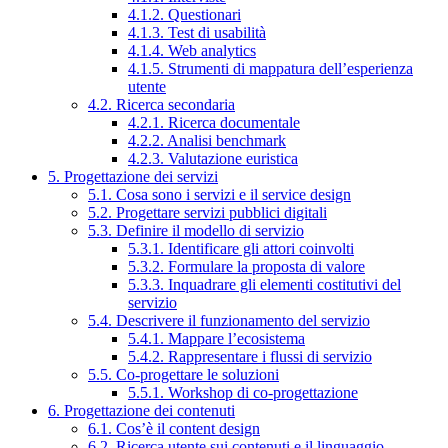
4.1.2. Questionari
4.1.3. Test di usabilità
4.1.4. Web analytics
4.1.5. Strumenti di mappatura dell’esperienza
utente
4.2. Ricerca secondaria
4.2.1. Ricerca documentale
4.2.2. Analisi benchmark
4.2.3. Valutazione euristica
5. Progettazione dei servizi
5.1. Cosa sono i servizi e il service design
5.2. Progettare servizi pubblici digitali
5.3. Definire il modello di servizio
5.3.1. Identificare gli attori coinvolti
5.3.2. Formulare la proposta di valore
5.3.3. Inquadrare gli elementi costitutivi del
servizio
5.4. Descrivere il funzionamento del servizio
5.4.1. Mappare l’ecosistema
5.4.2. Rappresentare i flussi di servizio
5.5. Co-progettare le soluzioni
5.5.1. Workshop di co-progettazione
6. Progettazione dei contenuti
6.1. Cos’è il content design
6.2. Ricerca utente sui contenuti e il linguaggio