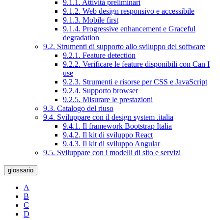
9.1.1. Attività preliminari
9.1.2. Web design responsivo e accessibile
9.1.3. Mobile first
9.1.4. Progressive enhancement e Graceful
degradation
9.2. Strumenti di supporto allo sviluppo del software
9.2.1. Feature detection
9.2.2. Verificare le feature disponibili con Can I
use
9.2.3. Strumenti e risorse per CSS e JavaScript
9.2.4. Supporto browser
9.2.5. Misurare le prestazioni
9.3. Catalogo del riuso
9.4. Sviluppare con il design system .italia
9.4.1. Il framework Bootstrap Italia
9.4.2. Il kit di sviluppo React
9.4.3. Il kit di sviluppo Angular
9.5. Sviluppare con i modelli di sito e servizi
glossario
A
B
C
D