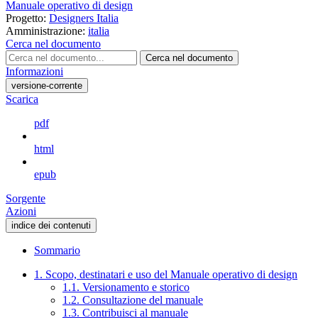
Manuale operativo di design
Progetto:
Designers Italia
Amministrazione:
italia
Cerca nel documento
Cerca nel documento
Informazioni
versione-corrente
Scarica
pdf
html
epub
Sorgente
Azioni
indice dei contenuti
Sommario
1. Scopo, destinatari e uso del Manuale operativo di design
1.1. Versionamento e storico
1.2. Consultazione del manuale
1.3. Contribuisci al manuale