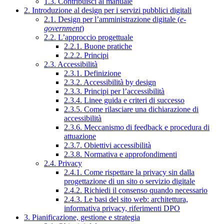
1.3. Contribuisci al manuale
2. Introduzione al design per i servizi pubblici digitali
2.1. Design per l’amministrazione digitale (
e-
government
)
2.2. L’approccio progettuale
2.2.1. Buone pratiche
2.2.2. Principi
2.3. Accessibilità
2.3.1. Definizione
2.3.2. Accessibilità by design
2.3.3. Principi per l’accessibilità
2.3.4. Linee guida e criteri di successo
2.3.5. Come rilasciare una dichiarazione di
accessibilità
2.3.6. Meccanismo di feedback e procedura di
attuazione
2.3.7. Obiettivi accessibilità
2.3.8. Normativa e approfondimenti
2.4. Privacy
2.4.1. Come rispettare la privacy sin dalla
progettazione di un sito o servizio digitale
2.4.2. Richiedi il consenso quando necessario
2.4.3. Le basi del sito web: architettura,
informativa privacy, riferimenti DPO
3. Pianificazione, gestione e strategia