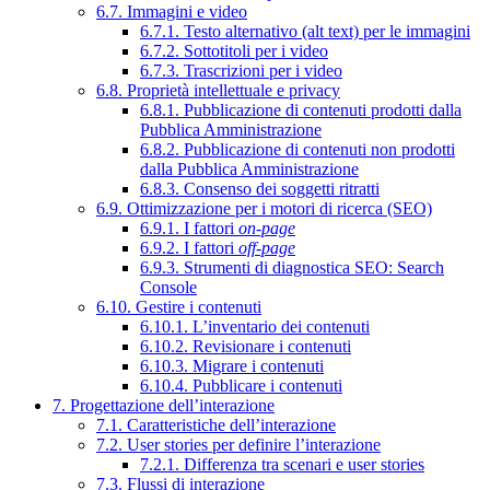
6.7. Immagini e video
6.7.1. Testo alternativo (alt text) per le immagini
6.7.2. Sottotitoli per i video
6.7.3. Trascrizioni per i video
6.8. Proprietà intellettuale e privacy
6.8.1. Pubblicazione di contenuti prodotti dalla
Pubblica Amministrazione
6.8.2. Pubblicazione di contenuti non prodotti
dalla Pubblica Amministrazione
6.8.3. Consenso dei soggetti ritratti
6.9. Ottimizzazione per i motori di ricerca (SEO)
6.9.1. I fattori
on-page
6.9.2. I fattori
off-page
6.9.3. Strumenti di diagnostica SEO: Search
Console
6.10. Gestire i contenuti
6.10.1. L’inventario dei contenuti
6.10.2. Revisionare i contenuti
6.10.3. Migrare i contenuti
6.10.4. Pubblicare i contenuti
7. Progettazione dell’interazione
7.1. Caratteristiche dell’interazione
7.2. User stories per definire l’interazione
7.2.1. Differenza tra scenari e user stories
7.3. Flussi di interazione