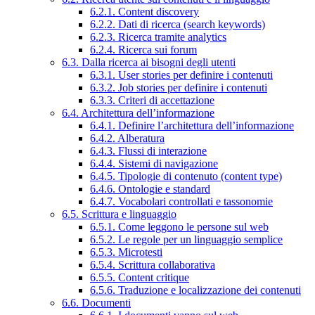
6.2.1. Content discovery
6.2.2. Dati di ricerca (search keywords)
6.2.3. Ricerca tramite analytics
6.2.4. Ricerca sui forum
6.3. Dalla ricerca ai bisogni degli utenti
6.3.1. User stories per definire i contenuti
6.3.2. Job stories per definire i contenuti
6.3.3. Criteri di accettazione
6.4. Architettura dell’informazione
6.4.1. Definire l’architettura dell’informazione
6.4.2. Alberatura
6.4.3. Flussi di interazione
6.4.4. Sistemi di navigazione
6.4.5. Tipologie di contenuto (content type)
6.4.6. Ontologie e standard
6.4.7. Vocabolari controllati e tassonomie
6.5. Scrittura e linguaggio
6.5.1. Come leggono le persone sul web
6.5.2. Le regole per un linguaggio semplice
6.5.3. Microtesti
6.5.4. Scrittura collaborativa
6.5.5. Content critique
6.5.6. Traduzione e localizzazione dei contenuti
6.6. Documenti