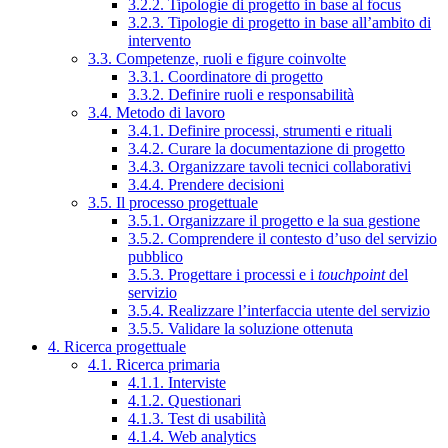
3.2.2. Tipologie di progetto in base al focus
3.2.3. Tipologie di progetto in base all’ambito di
intervento
3.3. Competenze, ruoli e figure coinvolte
3.3.1. Coordinatore di progetto
3.3.2. Definire ruoli e responsabilità
3.4. Metodo di lavoro
3.4.1. Definire processi, strumenti e rituali
3.4.2. Curare la documentazione di progetto
3.4.3. Organizzare tavoli tecnici collaborativi
3.4.4. Prendere decisioni
3.5. Il processo progettuale
3.5.1. Organizzare il progetto e la sua gestione
3.5.2. Comprendere il contesto d’uso del servizio
pubblico
3.5.3. Progettare i processi e i
touchpoint
del
servizio
3.5.4. Realizzare l’interfaccia utente del servizio
3.5.5. Validare la soluzione ottenuta
4. Ricerca progettuale
4.1. Ricerca primaria
4.1.1. Interviste
4.1.2. Questionari
4.1.3. Test di usabilità
4.1.4. Web analytics