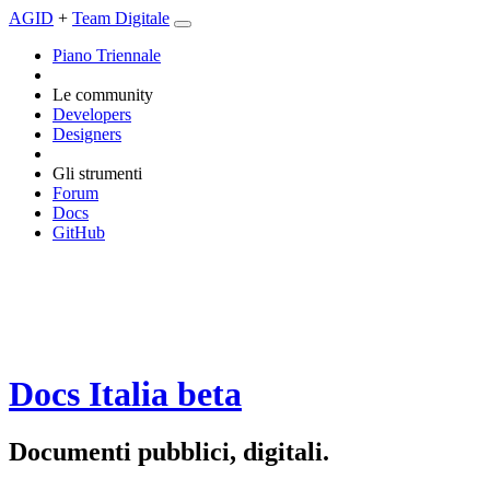
AGID
+
Team Digitale
Piano Triennale
Le community
Developers
Designers
Gli strumenti
Forum
Docs
GitHub
Docs Italia
beta
Documenti pubblici, digitali.