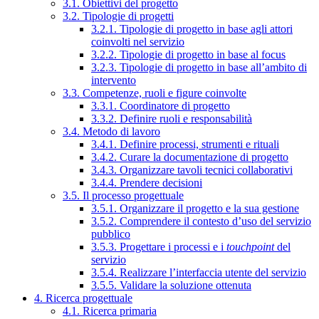
3.1. Obiettivi del progetto
3.2. Tipologie di progetti
3.2.1. Tipologie di progetto in base agli attori
coinvolti nel servizio
3.2.2. Tipologie di progetto in base al focus
3.2.3. Tipologie di progetto in base all’ambito di
intervento
3.3. Competenze, ruoli e figure coinvolte
3.3.1. Coordinatore di progetto
3.3.2. Definire ruoli e responsabilità
3.4. Metodo di lavoro
3.4.1. Definire processi, strumenti e rituali
3.4.2. Curare la documentazione di progetto
3.4.3. Organizzare tavoli tecnici collaborativi
3.4.4. Prendere decisioni
3.5. Il processo progettuale
3.5.1. Organizzare il progetto e la sua gestione
3.5.2. Comprendere il contesto d’uso del servizio
pubblico
3.5.3. Progettare i processi e i
touchpoint
del
servizio
3.5.4. Realizzare l’interfaccia utente del servizio
3.5.5. Validare la soluzione ottenuta
4. Ricerca progettuale
4.1. Ricerca primaria