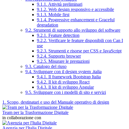
9.1.1. Attività preliminari
9.1.2. Web design responsivo e accessibile
9.1.3. Mobile first
9.1.4. Progressive enhancement e Graceful
degradation
9.2. Strumenti di supporto allo sviluppo del software
9.2.1. Feature detection
9.2.2. Verificare le feature disponibili con Can I
use
9.2.3. Strumenti e risorse per CSS e JavaScript
9.2.4. Supporto browser
9.2.5. Misurare le prestazioni
9.3. Catalogo del riuso
9.4. Sviluppare con il design system .italia
9.4.1. Il framework Bootstrap Italia
9.4.2. Il kit di sviluppo React
9.4.3. Il kit di sviluppo Angular
9.5. Sviluppare con i modelli di sito e servizi
1. Scopo, destinatari e uso del Manuale operativo di design
Team per la Trasformazione Digitale
in collaborazione con
Agenzia per l'Italia Digitale