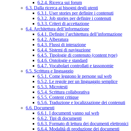
6.2.4. Ricerca sui forum
6.3. Dalla ricerca ai bisogni degli utenti
6.3.1. User stories per definire i contenuti
6.3.2. Job stories per definire i contenuti
6.3.3. Criteri di accettazione
6.4. Architettura dell’informazione
6.4.1. Definire l’architettura dell’informazione
6.4.2. Alberatura
6.4.3. Flussi di interazione
6.4.4. Sistemi di navigazione
6.4.5. Tipologie di contenuto (content type)
6.4.6. Ontologie e standard
6.4.7. Vocabolari controllati e tassonomie
6.5. Scrittura e linguaggio
6.5.1. Come leggono le persone sul web
6.5.2. Le regole per un linguaggio semplice
6.5.3. Microtesti
6.5.4. Scrittura collaborativa
6.5.5. Content critique
6.5.6. Traduzione e localizzazione dei contenuti
6.6. Documenti
6.6.1. I documenti vanno sul web
6.6.2. Tipi di documenti
6.6.3. Formato di lettura dei documenti elettronici
6.6.4. Modalità di produzione dei documenti