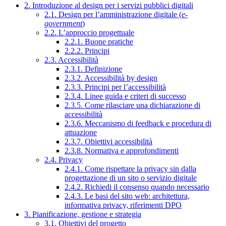
2. Introduzione al design per i servizi pubblici digitali
2.1. Design per l’amministrazione digitale (
e-
government
)
2.2. L’approccio progettuale
2.2.1. Buone pratiche
2.2.2. Principi
2.3. Accessibilità
2.3.1. Definizione
2.3.2. Accessibilità by design
2.3.3. Principi per l’accessibilità
2.3.4. Linee guida e criteri di successo
2.3.5. Come rilasciare una dichiarazione di
accessibilità
2.3.6. Meccanismo di feedback e procedura di
attuazione
2.3.7. Obiettivi accessibilità
2.3.8. Normativa e approfondimenti
2.4. Privacy
2.4.1. Come rispettare la privacy sin dalla
progettazione di un sito o servizio digitale
2.4.2. Richiedi il consenso quando necessario
2.4.3. Le basi del sito web: architettura,
informativa privacy, riferimenti DPO
3. Pianificazione, gestione e strategia
3.1. Obiettivi del progetto