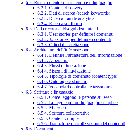
6.2. Ricerca utente sui contenuti e il linguaggio
6.2.1. Content discovery
6.2.2. Dati di ricerca (search keywords)
6.2.3. Ricerca tramite analytics
6.2.4. Ricerca sui forum
6.3. Dalla ricerca ai bisogni degli utenti
6.3.1. User stories per definire i contenuti
6.3.2. Job stories per definire i contenuti
6.3.3. Criteri di accettazione
6.4. Architettura dell’informazione
6.4.1. Definire l’architettura dell’informazione
6.4.2. Alberatura
6.4.3. Flussi di interazione
6.4.4. Sistemi di navigazione
6.4.5. Tipologie di contenuto (content type)
6.4.6. Ontologie e standard
6.4.7. Vocabolari controllati e tassonomie
6.5. Scrittura e linguaggio
6.5.1. Come leggono le persone sul web
6.5.2. Le regole per un linguaggio semplice
6.5.3. Microtesti
6.5.4. Scrittura collaborativa
6.5.5. Content critique
6.5.6. Traduzione e localizzazione dei contenuti
6.6. Documenti