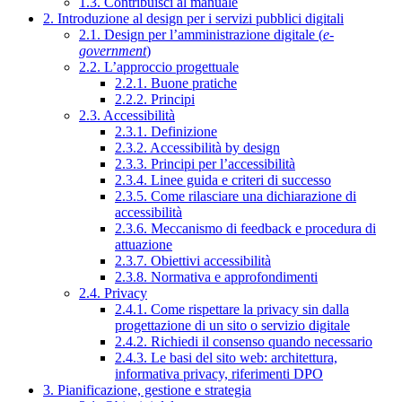
1.3. Contribuisci al manuale
2. Introduzione al design per i servizi pubblici digitali
2.1. Design per l’amministrazione digitale (
e-
government
)
2.2. L’approccio progettuale
2.2.1. Buone pratiche
2.2.2. Principi
2.3. Accessibilità
2.3.1. Definizione
2.3.2. Accessibilità by design
2.3.3. Principi per l’accessibilità
2.3.4. Linee guida e criteri di successo
2.3.5. Come rilasciare una dichiarazione di
accessibilità
2.3.6. Meccanismo di feedback e procedura di
attuazione
2.3.7. Obiettivi accessibilità
2.3.8. Normativa e approfondimenti
2.4. Privacy
2.4.1. Come rispettare la privacy sin dalla
progettazione di un sito o servizio digitale
2.4.2. Richiedi il consenso quando necessario
2.4.3. Le basi del sito web: architettura,
informativa privacy, riferimenti DPO
3. Pianificazione, gestione e strategia