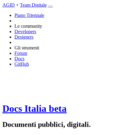
AGID
+
Team Digitale
Piano Triennale
Le community
Developers
Designers
Gli strumenti
Forum
Docs
GitHub
Docs Italia
beta
Documenti pubblici, digitali.