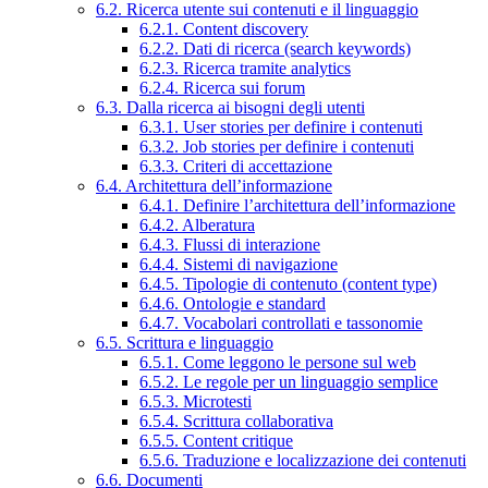
6.2. Ricerca utente sui contenuti e il linguaggio
6.2.1. Content discovery
6.2.2. Dati di ricerca (search keywords)
6.2.3. Ricerca tramite analytics
6.2.4. Ricerca sui forum
6.3. Dalla ricerca ai bisogni degli utenti
6.3.1. User stories per definire i contenuti
6.3.2. Job stories per definire i contenuti
6.3.3. Criteri di accettazione
6.4. Architettura dell’informazione
6.4.1. Definire l’architettura dell’informazione
6.4.2. Alberatura
6.4.3. Flussi di interazione
6.4.4. Sistemi di navigazione
6.4.5. Tipologie di contenuto (content type)
6.4.6. Ontologie e standard
6.4.7. Vocabolari controllati e tassonomie
6.5. Scrittura e linguaggio
6.5.1. Come leggono le persone sul web
6.5.2. Le regole per un linguaggio semplice
6.5.3. Microtesti
6.5.4. Scrittura collaborativa
6.5.5. Content critique
6.5.6. Traduzione e localizzazione dei contenuti
6.6. Documenti