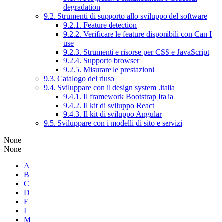
degradation
9.2. Strumenti di supporto allo sviluppo del software
9.2.1. Feature detection
9.2.2. Verificare le feature disponibili con Can I
use
9.2.3. Strumenti e risorse per CSS e JavaScript
9.2.4. Supporto browser
9.2.5. Misurare le prestazioni
9.3. Catalogo del riuso
9.4. Sviluppare con il design system .italia
9.4.1. Il framework Bootstrap Italia
9.4.2. Il kit di sviluppo React
9.4.3. Il kit di sviluppo Angular
9.5. Sviluppare con i modelli di sito e servizi
None
None
A
B
C
D
E
I
M