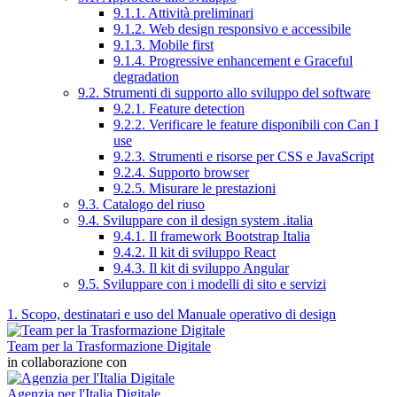
9.1.1. Attività preliminari
9.1.2. Web design responsivo e accessibile
9.1.3. Mobile first
9.1.4. Progressive enhancement e Graceful
degradation
9.2. Strumenti di supporto allo sviluppo del software
9.2.1. Feature detection
9.2.2. Verificare le feature disponibili con Can I
use
9.2.3. Strumenti e risorse per CSS e JavaScript
9.2.4. Supporto browser
9.2.5. Misurare le prestazioni
9.3. Catalogo del riuso
9.4. Sviluppare con il design system .italia
9.4.1. Il framework Bootstrap Italia
9.4.2. Il kit di sviluppo React
9.4.3. Il kit di sviluppo Angular
9.5. Sviluppare con i modelli di sito e servizi
1. Scopo, destinatari e uso del Manuale operativo di design
Team per la Trasformazione Digitale
in collaborazione con
Agenzia per l'Italia Digitale