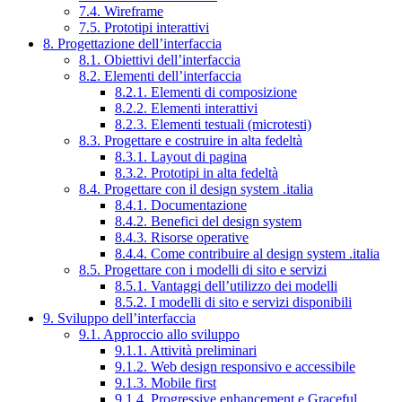
7.4. Wireframe
7.5. Prototipi interattivi
8. Progettazione dell’interfaccia
8.1. Obiettivi dell’interfaccia
8.2. Elementi dell’interfaccia
8.2.1. Elementi di composizione
8.2.2. Elementi interattivi
8.2.3. Elementi testuali (microtesti)
8.3. Progettare e costruire in alta fedeltà
8.3.1. Layout di pagina
8.3.2. Prototipi in alta fedeltà
8.4. Progettare con il design system .italia
8.4.1. Documentazione
8.4.2. Benefici del design system
8.4.3. Risorse operative
8.4.4. Come contribuire al design system .italia
8.5. Progettare con i modelli di sito e servizi
8.5.1. Vantaggi dell’utilizzo dei modelli
8.5.2. I modelli di sito e servizi disponibili
9. Sviluppo dell’interfaccia
9.1. Approccio allo sviluppo
9.1.1. Attività preliminari
9.1.2. Web design responsivo e accessibile
9.1.3. Mobile first
9.1.4. Progressive enhancement e Graceful