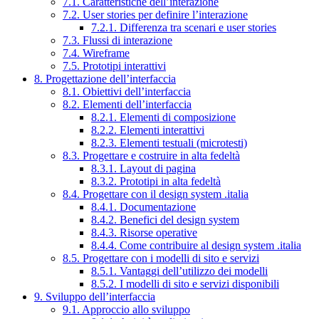
7.1. Caratteristiche dell’interazione
7.2. User stories per definire l’interazione
7.2.1. Differenza tra scenari e user stories
7.3. Flussi di interazione
7.4. Wireframe
7.5. Prototipi interattivi
8. Progettazione dell’interfaccia
8.1. Obiettivi dell’interfaccia
8.2. Elementi dell’interfaccia
8.2.1. Elementi di composizione
8.2.2. Elementi interattivi
8.2.3. Elementi testuali (microtesti)
8.3. Progettare e costruire in alta fedeltà
8.3.1. Layout di pagina
8.3.2. Prototipi in alta fedeltà
8.4. Progettare con il design system .italia
8.4.1. Documentazione
8.4.2. Benefici del design system
8.4.3. Risorse operative
8.4.4. Come contribuire al design system .italia
8.5. Progettare con i modelli di sito e servizi
8.5.1. Vantaggi dell’utilizzo dei modelli
8.5.2. I modelli di sito e servizi disponibili
9. Sviluppo dell’interfaccia
9.1. Approccio allo sviluppo