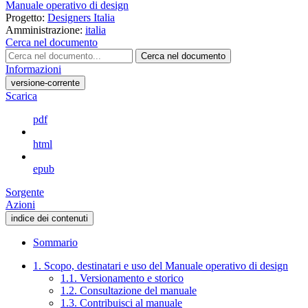
Manuale operativo di design
Progetto:
Designers Italia
Amministrazione:
italia
Cerca nel documento
Cerca nel documento
Informazioni
versione-corrente
Scarica
pdf
html
epub
Sorgente
Azioni
indice dei contenuti
Sommario
1. Scopo, destinatari e uso del Manuale operativo di design
1.1. Versionamento e storico
1.2. Consultazione del manuale
1.3. Contribuisci al manuale