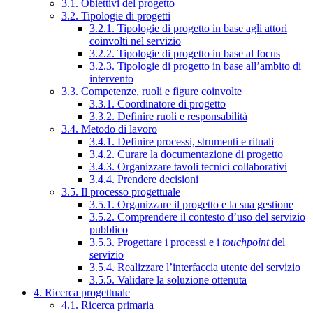
3.1. Obiettivi del progetto
3.2. Tipologie di progetti
3.2.1. Tipologie di progetto in base agli attori
coinvolti nel servizio
3.2.2. Tipologie di progetto in base al focus
3.2.3. Tipologie di progetto in base all’ambito di
intervento
3.3. Competenze, ruoli e figure coinvolte
3.3.1. Coordinatore di progetto
3.3.2. Definire ruoli e responsabilità
3.4. Metodo di lavoro
3.4.1. Definire processi, strumenti e rituali
3.4.2. Curare la documentazione di progetto
3.4.3. Organizzare tavoli tecnici collaborativi
3.4.4. Prendere decisioni
3.5. Il processo progettuale
3.5.1. Organizzare il progetto e la sua gestione
3.5.2. Comprendere il contesto d’uso del servizio
pubblico
3.5.3. Progettare i processi e i
touchpoint
del
servizio
3.5.4. Realizzare l’interfaccia utente del servizio
3.5.5. Validare la soluzione ottenuta
4. Ricerca progettuale
4.1. Ricerca primaria