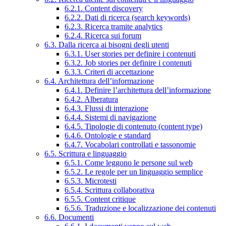
6.2.1. Content discovery
6.2.2. Dati di ricerca (search keywords)
6.2.3. Ricerca tramite analytics
6.2.4. Ricerca sui forum
6.3. Dalla ricerca ai bisogni degli utenti
6.3.1. User stories per definire i contenuti
6.3.2. Job stories per definire i contenuti
6.3.3. Criteri di accettazione
6.4. Architettura dell’informazione
6.4.1. Definire l’architettura dell’informazione
6.4.2. Alberatura
6.4.3. Flussi di interazione
6.4.4. Sistemi di navigazione
6.4.5. Tipologie di contenuto (content type)
6.4.6. Ontologie e standard
6.4.7. Vocabolari controllati e tassonomie
6.5. Scrittura e linguaggio
6.5.1. Come leggono le persone sul web
6.5.2. Le regole per un linguaggio semplice
6.5.3. Microtesti
6.5.4. Scrittura collaborativa
6.5.5. Content critique
6.5.6. Traduzione e localizzazione dei contenuti
6.6. Documenti