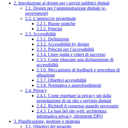
2. Introduzione al design per i servizi pubblici digitali
2.1. Design per l’amministrazione digitale (
e-
government
)
2.2. L’approccio progettuale
2.2.1. Buone pratiche
2.2.2. Principi
2.3. Accessibilità
2.3.1. Definizione
2.3.2. Accessibilità by design
2.3.3. Principi per l’accessibilità
2.3.4. Linee guida e criteri di successo
2.3.5. Come rilasciare una dichiarazione di
accessibilità
2.3.6. Meccanismo di feedback e procedura di
attuazione
2.3.7. Obiettivi accessibilità
2.3.8. Normativa e approfondimenti
2.4. Privacy
2.4.1. Come rispettare la privacy sin dalla
progettazione di un sito o servizio digitale
2.4.2. Richiedi il consenso quando necessario
2.4.3. Le basi del sito web: architettura,
informativa privacy, riferimenti DPO
3. Pianificazione, gestione e strategia
3.1. Obiettivi del progetto