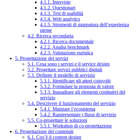
4.1.1. Interviste
4.1.2. Questionari
4.1.3. Test di usabilità
4.1.4. Web analytics
4.1.5. Strumenti di mappatura dell’esperienza
utente
4.2. Ricerca secondaria
4.2.1. Ricerca documentale
4.2.2. Analisi benchmark
4.2.3. Valutazione euristica
5. Progettazione dei servizi
5.1. Cosa sono i servizi e il service design
5.2. Progettare servizi pubblici digitali
5.3. Definire il modello di servizio
5.3.1. Identificare gli attori coinvolti
5.3.2. Formulare la proposta di valore
5.3.3. Inquadrare gli elementi costitutivi del
servizio
5.4. Descrivere il funzionamento del servizio
5.4.1. Mappare l’ecosistema
5.4.2. Rappresentare i flussi di servizio
5.5. Co-progettare le soluzioni
5.5.1. Workshop di co-progettazione
6. Progettazione dei contenuti
6.1. Cos’è il content design