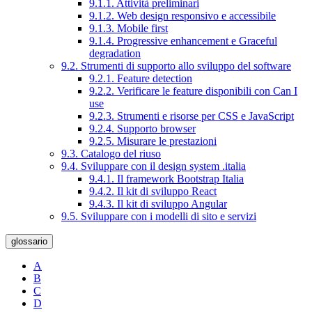
9.1.1. Attività preliminari
9.1.2. Web design responsivo e accessibile
9.1.3. Mobile first
9.1.4. Progressive enhancement e Graceful
degradation
9.2. Strumenti di supporto allo sviluppo del software
9.2.1. Feature detection
9.2.2. Verificare le feature disponibili con Can I
use
9.2.3. Strumenti e risorse per CSS e JavaScript
9.2.4. Supporto browser
9.2.5. Misurare le prestazioni
9.3. Catalogo del riuso
9.4. Sviluppare con il design system .italia
9.4.1. Il framework Bootstrap Italia
9.4.2. Il kit di sviluppo React
9.4.3. Il kit di sviluppo Angular
9.5. Sviluppare con i modelli di sito e servizi
glossario
A
B
C
D