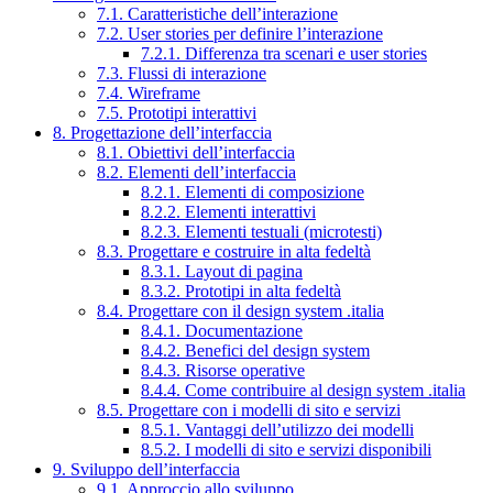
7.1. Caratteristiche dell’interazione
7.2. User stories per definire l’interazione
7.2.1. Differenza tra scenari e user stories
7.3. Flussi di interazione
7.4. Wireframe
7.5. Prototipi interattivi
8. Progettazione dell’interfaccia
8.1. Obiettivi dell’interfaccia
8.2. Elementi dell’interfaccia
8.2.1. Elementi di composizione
8.2.2. Elementi interattivi
8.2.3. Elementi testuali (microtesti)
8.3. Progettare e costruire in alta fedeltà
8.3.1. Layout di pagina
8.3.2. Prototipi in alta fedeltà
8.4. Progettare con il design system .italia
8.4.1. Documentazione
8.4.2. Benefici del design system
8.4.3. Risorse operative
8.4.4. Come contribuire al design system .italia
8.5. Progettare con i modelli di sito e servizi
8.5.1. Vantaggi dell’utilizzo dei modelli
8.5.2. I modelli di sito e servizi disponibili
9. Sviluppo dell’interfaccia
9.1. Approccio allo sviluppo