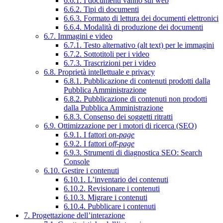
6.6.1. I documenti vanno sul web
6.6.2. Tipi di documenti
6.6.3. Formato di lettura dei documenti elettronici
6.6.4. Modalità di produzione dei documenti
6.7. Immagini e video
6.7.1. Testo alternativo (alt text) per le immagini
6.7.2. Sottotitoli per i video
6.7.3. Trascrizioni per i video
6.8. Proprietà intellettuale e privacy
6.8.1. Pubblicazione di contenuti prodotti dalla
Pubblica Amministrazione
6.8.2. Pubblicazione di contenuti non prodotti
dalla Pubblica Amministrazione
6.8.3. Consenso dei soggetti ritratti
6.9. Ottimizzazione per i motori di ricerca (SEO)
6.9.1. I fattori
on-page
6.9.2. I fattori
off-page
6.9.3. Strumenti di diagnostica SEO: Search
Console
6.10. Gestire i contenuti
6.10.1. L’inventario dei contenuti
6.10.2. Revisionare i contenuti
6.10.3. Migrare i contenuti
6.10.4. Pubblicare i contenuti
7. Progettazione dell’interazione