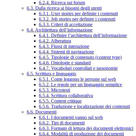
6.2.4. Ricerca sui forum
6.3. Dalla ricerca ai bisogni degli utenti
6.3.1. User stories per definire i contenuti
6.3.2. Job stories per definire i contenuti
6.3.3. Criteri di accettazione
6.4. Architettura dell’informazione
6.4.1. Definire l’architettura dell’informazione
6.4.2. Alberatura
6.4.3. Flussi di interazione
6.4.4. Sistemi di navigazione
6.4.5. Tipologie di contenuto (content type)
6.4.6. Ontologie e standard
6.4.7. Vocabolari controllati e tassonomie
6.5. Scrittura e linguaggio
6.5.1. Come leggono le persone sul web
6.5.2. Le regole per un linguaggio semplice
6.5.3. Microtesti
6.5.4. Scrittura collaborativa
6.5.5. Content critique
6.5.6. Traduzione e localizzazione dei contenuti
6.6. Documenti
6.6.1. I documenti vanno sul web
6.6.2. Tipi di documenti
6.6.3. Formato di lettura dei documenti elettronici
6.6.4. Modalità di produzione dei documenti