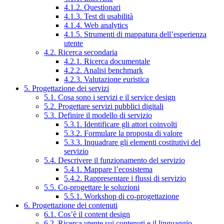
4.1.2. Questionari
4.1.3. Test di usabilità
4.1.4. Web analytics
4.1.5. Strumenti di mappatura dell’esperienza
utente
4.2. Ricerca secondaria
4.2.1. Ricerca documentale
4.2.2. Analisi benchmark
4.2.3. Valutazione euristica
5. Progettazione dei servizi
5.1. Cosa sono i servizi e il service design
5.2. Progettare servizi pubblici digitali
5.3. Definire il modello di servizio
5.3.1. Identificare gli attori coinvolti
5.3.2. Formulare la proposta di valore
5.3.3. Inquadrare gli elementi costitutivi del
servizio
5.4. Descrivere il funzionamento del servizio
5.4.1. Mappare l’ecosistema
5.4.2. Rappresentare i flussi di servizio
5.5. Co-progettare le soluzioni
5.5.1. Workshop di co-progettazione
6. Progettazione dei contenuti
6.1. Cos’è il content design
6.2. Ricerca utente sui contenuti e il linguaggio