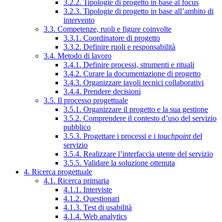
3.2.2. Tipologie di progetto in base al focus
3.2.3. Tipologie di progetto in base all’ambito di
intervento
3.3. Competenze, ruoli e figure coinvolte
3.3.1. Coordinatore di progetto
3.3.2. Definire ruoli e responsabilità
3.4. Metodo di lavoro
3.4.1. Definire processi, strumenti e rituali
3.4.2. Curare la documentazione di progetto
3.4.3. Organizzare tavoli tecnici collaborativi
3.4.4. Prendere decisioni
3.5. Il processo progettuale
3.5.1. Organizzare il progetto e la sua gestione
3.5.2. Comprendere il contesto d’uso del servizio
pubblico
3.5.3. Progettare i processi e i
touchpoint
del
servizio
3.5.4. Realizzare l’interfaccia utente del servizio
3.5.5. Validare la soluzione ottenuta
4. Ricerca progettuale
4.1. Ricerca primaria
4.1.1. Interviste
4.1.2. Questionari
4.1.3. Test di usabilità
4.1.4. Web analytics