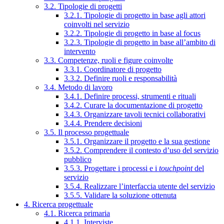
3.2. Tipologie di progetti
3.2.1. Tipologie di progetto in base agli attori
coinvolti nel servizio
3.2.2. Tipologie di progetto in base al focus
3.2.3. Tipologie di progetto in base all’ambito di
intervento
3.3. Competenze, ruoli e figure coinvolte
3.3.1. Coordinatore di progetto
3.3.2. Definire ruoli e responsabilità
3.4. Metodo di lavoro
3.4.1. Definire processi, strumenti e rituali
3.4.2. Curare la documentazione di progetto
3.4.3. Organizzare tavoli tecnici collaborativi
3.4.4. Prendere decisioni
3.5. Il processo progettuale
3.5.1. Organizzare il progetto e la sua gestione
3.5.2. Comprendere il contesto d’uso del servizio
pubblico
3.5.3. Progettare i processi e i
touchpoint
del
servizio
3.5.4. Realizzare l’interfaccia utente del servizio
3.5.5. Validare la soluzione ottenuta
4. Ricerca progettuale
4.1. Ricerca primaria
4.1.1. Interviste