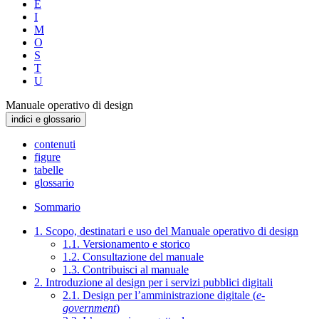
E
I
M
O
S
T
U
Manuale operativo di design
indici e glossario
contenuti
figure
tabelle
glossario
Sommario
1. Scopo, destinatari e uso del Manuale operativo di design
1.1. Versionamento e storico
1.2. Consultazione del manuale
1.3. Contribuisci al manuale
2. Introduzione al design per i servizi pubblici digitali
2.1. Design per l’amministrazione digitale (
e-
government
)