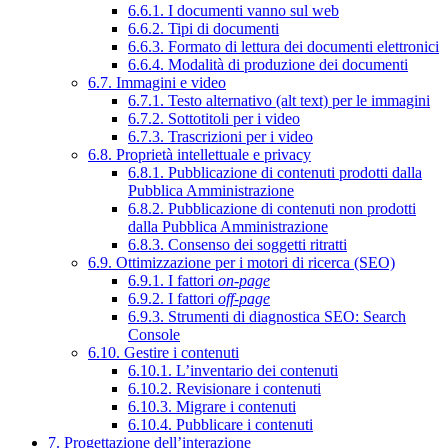
6.6.1. I documenti vanno sul web
6.6.2. Tipi di documenti
6.6.3. Formato di lettura dei documenti elettronici
6.6.4. Modalità di produzione dei documenti
6.7. Immagini e video
6.7.1. Testo alternativo (alt text) per le immagini
6.7.2. Sottotitoli per i video
6.7.3. Trascrizioni per i video
6.8. Proprietà intellettuale e privacy
6.8.1. Pubblicazione di contenuti prodotti dalla
Pubblica Amministrazione
6.8.2. Pubblicazione di contenuti non prodotti
dalla Pubblica Amministrazione
6.8.3. Consenso dei soggetti ritratti
6.9. Ottimizzazione per i motori di ricerca (SEO)
6.9.1. I fattori
on-page
6.9.2. I fattori
off-page
6.9.3. Strumenti di diagnostica SEO: Search
Console
6.10. Gestire i contenuti
6.10.1. L’inventario dei contenuti
6.10.2. Revisionare i contenuti
6.10.3. Migrare i contenuti
6.10.4. Pubblicare i contenuti
7. Progettazione dell’interazione