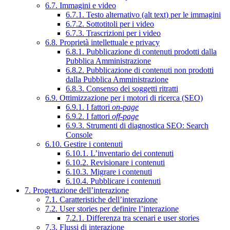
6.7. Immagini e video
6.7.1. Testo alternativo (alt text) per le immagini
6.7.2. Sottotitoli per i video
6.7.3. Trascrizioni per i video
6.8. Proprietà intellettuale e privacy
6.8.1. Pubblicazione di contenuti prodotti dalla
Pubblica Amministrazione
6.8.2. Pubblicazione di contenuti non prodotti
dalla Pubblica Amministrazione
6.8.3. Consenso dei soggetti ritratti
6.9. Ottimizzazione per i motori di ricerca (SEO)
6.9.1. I fattori
on-page
6.9.2. I fattori
off-page
6.9.3. Strumenti di diagnostica SEO: Search
Console
6.10. Gestire i contenuti
6.10.1. L’inventario dei contenuti
6.10.2. Revisionare i contenuti
6.10.3. Migrare i contenuti
6.10.4. Pubblicare i contenuti
7. Progettazione dell’interazione
7.1. Caratteristiche dell’interazione
7.2. User stories per definire l’interazione
7.2.1. Differenza tra scenari e user stories
7.3. Flussi di interazione