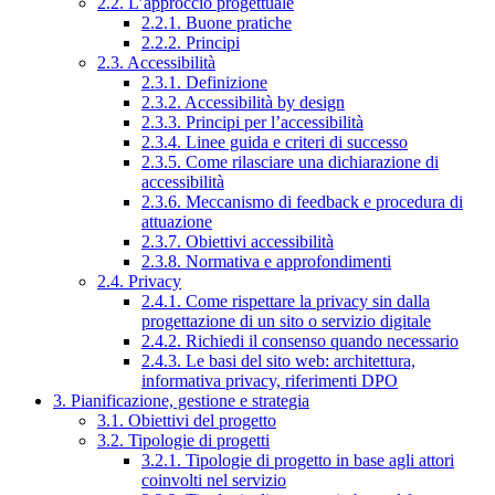
2.2. L’approccio progettuale
2.2.1. Buone pratiche
2.2.2. Principi
2.3. Accessibilità
2.3.1. Definizione
2.3.2. Accessibilità by design
2.3.3. Principi per l’accessibilità
2.3.4. Linee guida e criteri di successo
2.3.5. Come rilasciare una dichiarazione di
accessibilità
2.3.6. Meccanismo di feedback e procedura di
attuazione
2.3.7. Obiettivi accessibilità
2.3.8. Normativa e approfondimenti
2.4. Privacy
2.4.1. Come rispettare la privacy sin dalla
progettazione di un sito o servizio digitale
2.4.2. Richiedi il consenso quando necessario
2.4.3. Le basi del sito web: architettura,
informativa privacy, riferimenti DPO
3. Pianificazione, gestione e strategia
3.1. Obiettivi del progetto
3.2. Tipologie di progetti
3.2.1. Tipologie di progetto in base agli attori
coinvolti nel servizio