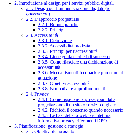
2. Introduzione al design per i servizi pubblici digitali
2.1. Design per l’amministrazione digitale (
e-
government
)
2.2. L’approccio progettuale
2.2.1. Buone pratiche
2.2.2. Principi
2.3. Accessibilità
2.3.1. Definizione
2.3.2. Accessibilità by design
2.3.3. Principi per l’accessibilità
2.3.4. Linee guida e criteri di successo
2.3.5. Come rilasciare una dichiarazione di
accessibilità
2.3.6. Meccanismo di feedback e procedura di
attuazione
2.3.7. Obiettivi accessibilità
2.3.8. Normativa e approfondimenti
2.4. Privacy
2.4.1. Come rispettare la privacy sin dalla
progettazione di un sito o servizio digitale
2.4.2. Richiedi il consenso quando necessario
2.4.3. Le basi del sito web: architettura,
informativa privacy, riferimenti DPO
3. Pianificazione, gestione e strategia
3.1. Obiettivi del progetto