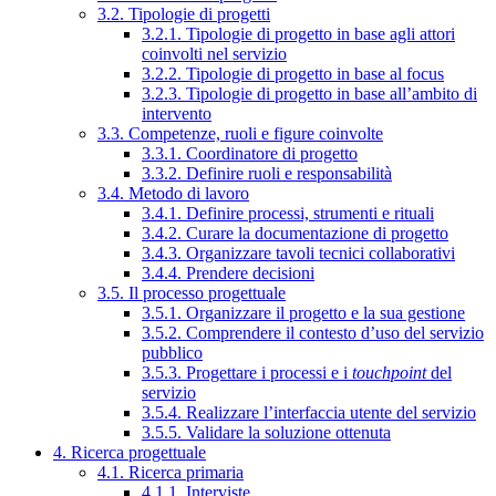
3.2. Tipologie di progetti
3.2.1. Tipologie di progetto in base agli attori
coinvolti nel servizio
3.2.2. Tipologie di progetto in base al focus
3.2.3. Tipologie di progetto in base all’ambito di
intervento
3.3. Competenze, ruoli e figure coinvolte
3.3.1. Coordinatore di progetto
3.3.2. Definire ruoli e responsabilità
3.4. Metodo di lavoro
3.4.1. Definire processi, strumenti e rituali
3.4.2. Curare la documentazione di progetto
3.4.3. Organizzare tavoli tecnici collaborativi
3.4.4. Prendere decisioni
3.5. Il processo progettuale
3.5.1. Organizzare il progetto e la sua gestione
3.5.2. Comprendere il contesto d’uso del servizio
pubblico
3.5.3. Progettare i processi e i
touchpoint
del
servizio
3.5.4. Realizzare l’interfaccia utente del servizio
3.5.5. Validare la soluzione ottenuta
4. Ricerca progettuale
4.1. Ricerca primaria
4.1.1. Interviste