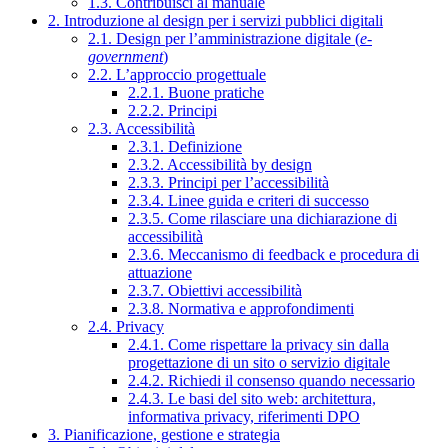
1.3. Contribuisci al manuale
2. Introduzione al design per i servizi pubblici digitali
2.1. Design per l’amministrazione digitale (
e-
government
)
2.2. L’approccio progettuale
2.2.1. Buone pratiche
2.2.2. Principi
2.3. Accessibilità
2.3.1. Definizione
2.3.2. Accessibilità by design
2.3.3. Principi per l’accessibilità
2.3.4. Linee guida e criteri di successo
2.3.5. Come rilasciare una dichiarazione di
accessibilità
2.3.6. Meccanismo di feedback e procedura di
attuazione
2.3.7. Obiettivi accessibilità
2.3.8. Normativa e approfondimenti
2.4. Privacy
2.4.1. Come rispettare la privacy sin dalla
progettazione di un sito o servizio digitale
2.4.2. Richiedi il consenso quando necessario
2.4.3. Le basi del sito web: architettura,
informativa privacy, riferimenti DPO
3. Pianificazione, gestione e strategia