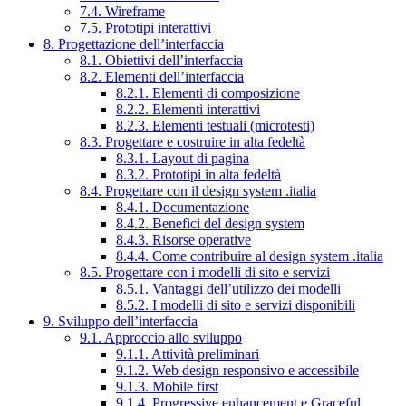
7.4. Wireframe
7.5. Prototipi interattivi
8. Progettazione dell’interfaccia
8.1. Obiettivi dell’interfaccia
8.2. Elementi dell’interfaccia
8.2.1. Elementi di composizione
8.2.2. Elementi interattivi
8.2.3. Elementi testuali (microtesti)
8.3. Progettare e costruire in alta fedeltà
8.3.1. Layout di pagina
8.3.2. Prototipi in alta fedeltà
8.4. Progettare con il design system .italia
8.4.1. Documentazione
8.4.2. Benefici del design system
8.4.3. Risorse operative
8.4.4. Come contribuire al design system .italia
8.5. Progettare con i modelli di sito e servizi
8.5.1. Vantaggi dell’utilizzo dei modelli
8.5.2. I modelli di sito e servizi disponibili
9. Sviluppo dell’interfaccia
9.1. Approccio allo sviluppo
9.1.1. Attività preliminari
9.1.2. Web design responsivo e accessibile
9.1.3. Mobile first
9.1.4. Progressive enhancement e Graceful