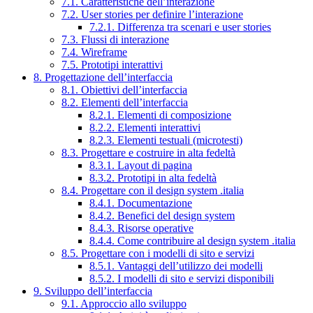
7.1. Caratteristiche dell’interazione
7.2. User stories per definire l’interazione
7.2.1. Differenza tra scenari e user stories
7.3. Flussi di interazione
7.4. Wireframe
7.5. Prototipi interattivi
8. Progettazione dell’interfaccia
8.1. Obiettivi dell’interfaccia
8.2. Elementi dell’interfaccia
8.2.1. Elementi di composizione
8.2.2. Elementi interattivi
8.2.3. Elementi testuali (microtesti)
8.3. Progettare e costruire in alta fedeltà
8.3.1. Layout di pagina
8.3.2. Prototipi in alta fedeltà
8.4. Progettare con il design system .italia
8.4.1. Documentazione
8.4.2. Benefici del design system
8.4.3. Risorse operative
8.4.4. Come contribuire al design system .italia
8.5. Progettare con i modelli di sito e servizi
8.5.1. Vantaggi dell’utilizzo dei modelli
8.5.2. I modelli di sito e servizi disponibili
9. Sviluppo dell’interfaccia
9.1. Approccio allo sviluppo