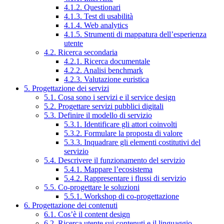
4.1.2. Questionari
4.1.3. Test di usabilità
4.1.4. Web analytics
4.1.5. Strumenti di mappatura dell’esperienza
utente
4.2. Ricerca secondaria
4.2.1. Ricerca documentale
4.2.2. Analisi benchmark
4.2.3. Valutazione euristica
5. Progettazione dei servizi
5.1. Cosa sono i servizi e il service design
5.2. Progettare servizi pubblici digitali
5.3. Definire il modello di servizio
5.3.1. Identificare gli attori coinvolti
5.3.2. Formulare la proposta di valore
5.3.3. Inquadrare gli elementi costitutivi del
servizio
5.4. Descrivere il funzionamento del servizio
5.4.1. Mappare l’ecosistema
5.4.2. Rappresentare i flussi di servizio
5.5. Co-progettare le soluzioni
5.5.1. Workshop di co-progettazione
6. Progettazione dei contenuti
6.1. Cos’è il content design
6.2. Ricerca utente sui contenuti e il linguaggio