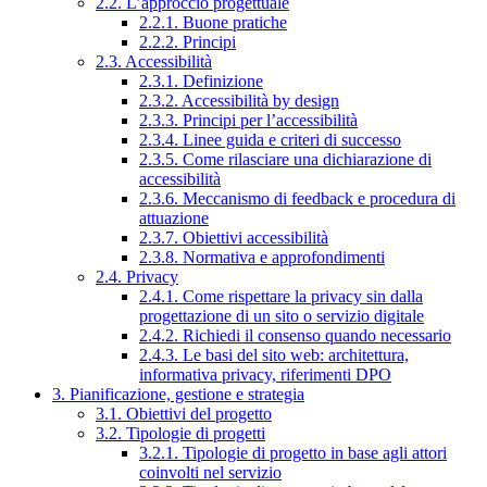
2.2. L’approccio progettuale
2.2.1. Buone pratiche
2.2.2. Principi
2.3. Accessibilità
2.3.1. Definizione
2.3.2. Accessibilità by design
2.3.3. Principi per l’accessibilità
2.3.4. Linee guida e criteri di successo
2.3.5. Come rilasciare una dichiarazione di
accessibilità
2.3.6. Meccanismo di feedback e procedura di
attuazione
2.3.7. Obiettivi accessibilità
2.3.8. Normativa e approfondimenti
2.4. Privacy
2.4.1. Come rispettare la privacy sin dalla
progettazione di un sito o servizio digitale
2.4.2. Richiedi il consenso quando necessario
2.4.3. Le basi del sito web: architettura,
informativa privacy, riferimenti DPO
3. Pianificazione, gestione e strategia
3.1. Obiettivi del progetto
3.2. Tipologie di progetti
3.2.1. Tipologie di progetto in base agli attori
coinvolti nel servizio