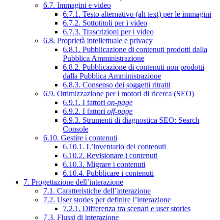
6.7. Immagini e video
6.7.1. Testo alternativo (alt text) per le immagini
6.7.2. Sottotitoli per i video
6.7.3. Trascrizioni per i video
6.8. Proprietà intellettuale e privacy
6.8.1. Pubblicazione di contenuti prodotti dalla
Pubblica Amministrazione
6.8.2. Pubblicazione di contenuti non prodotti
dalla Pubblica Amministrazione
6.8.3. Consenso dei soggetti ritratti
6.9. Ottimizzazione per i motori di ricerca (SEO)
6.9.1. I fattori
on-page
6.9.2. I fattori
off-page
6.9.3. Strumenti di diagnostica SEO: Search
Console
6.10. Gestire i contenuti
6.10.1. L’inventario dei contenuti
6.10.2. Revisionare i contenuti
6.10.3. Migrare i contenuti
6.10.4. Pubblicare i contenuti
7. Progettazione dell’interazione
7.1. Caratteristiche dell’interazione
7.2. User stories per definire l’interazione
7.2.1. Differenza tra scenari e user stories
7.3. Flussi di interazione