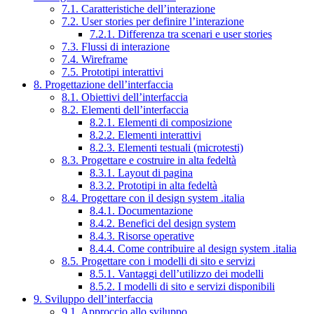
7.1. Caratteristiche dell’interazione
7.2. User stories per definire l’interazione
7.2.1. Differenza tra scenari e user stories
7.3. Flussi di interazione
7.4. Wireframe
7.5. Prototipi interattivi
8. Progettazione dell’interfaccia
8.1. Obiettivi dell’interfaccia
8.2. Elementi dell’interfaccia
8.2.1. Elementi di composizione
8.2.2. Elementi interattivi
8.2.3. Elementi testuali (microtesti)
8.3. Progettare e costruire in alta fedeltà
8.3.1. Layout di pagina
8.3.2. Prototipi in alta fedeltà
8.4. Progettare con il design system .italia
8.4.1. Documentazione
8.4.2. Benefici del design system
8.4.3. Risorse operative
8.4.4. Come contribuire al design system .italia
8.5. Progettare con i modelli di sito e servizi
8.5.1. Vantaggi dell’utilizzo dei modelli
8.5.2. I modelli di sito e servizi disponibili
9. Sviluppo dell’interfaccia
9.1. Approccio allo sviluppo