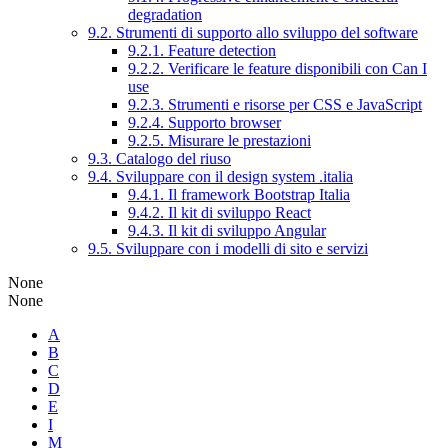
degradation
9.2. Strumenti di supporto allo sviluppo del software
9.2.1. Feature detection
9.2.2. Verificare le feature disponibili con Can I
use
9.2.3. Strumenti e risorse per CSS e JavaScript
9.2.4. Supporto browser
9.2.5. Misurare le prestazioni
9.3. Catalogo del riuso
9.4. Sviluppare con il design system .italia
9.4.1. Il framework Bootstrap Italia
9.4.2. Il kit di sviluppo React
9.4.3. Il kit di sviluppo Angular
9.5. Sviluppare con i modelli di sito e servizi
None
None
A
B
C
D
E
I
M