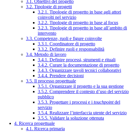
3.1. Obiettivi del progetto
3.2. Tipologie di progetti
3.2.1. Tipologie di progetto in base agli attori
coinvolti nel servizio
3.2.2. Tipologie di progetto in base al focus
3.2.3. Tipologie di progetto in base all’ambito di
intervento
3.3. Competenze, ruoli e figure coinvolte
3.3.1. Coordinatore di progetto
3.3.2. Definire ruoli e responsabilità
3.4. Metodo di lavoro
3.4.1. Definire processi, strumenti e rituali
3.4.2. Curare la documentazione di progetto
3.4.3. Organizzare tavoli tecnici collaborativi
3.4.4. Prendere decisioni
3.5. Il processo progettuale
3.5.1. Organizzare il progetto e la sua gestione
3.5.2. Comprendere il contesto d’uso del servizio
pubblico
3.5.3. Progettare i processi e i
touchpoint
del
servizio
3.5.4. Realizzare l’interfaccia utente del servizio
3.5.5. Validare la soluzione ottenuta
4. Ricerca progettuale
4.1. Ricerca primaria