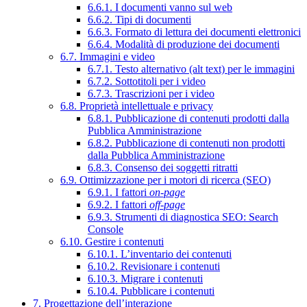
6.6.1. I documenti vanno sul web
6.6.2. Tipi di documenti
6.6.3. Formato di lettura dei documenti elettronici
6.6.4. Modalità di produzione dei documenti
6.7. Immagini e video
6.7.1. Testo alternativo (alt text) per le immagini
6.7.2. Sottotitoli per i video
6.7.3. Trascrizioni per i video
6.8. Proprietà intellettuale e privacy
6.8.1. Pubblicazione di contenuti prodotti dalla
Pubblica Amministrazione
6.8.2. Pubblicazione di contenuti non prodotti
dalla Pubblica Amministrazione
6.8.3. Consenso dei soggetti ritratti
6.9. Ottimizzazione per i motori di ricerca (SEO)
6.9.1. I fattori
on-page
6.9.2. I fattori
off-page
6.9.3. Strumenti di diagnostica SEO: Search
Console
6.10. Gestire i contenuti
6.10.1. L’inventario dei contenuti
6.10.2. Revisionare i contenuti
6.10.3. Migrare i contenuti
6.10.4. Pubblicare i contenuti
7. Progettazione dell’interazione