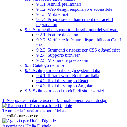
9.1.1. Attività preliminari
9.1.2. Web design responsivo e accessibile
9.1.3. Mobile first
9.1.4. Progressive enhancement e Graceful
degradation
9.2. Strumenti di supporto allo sviluppo del software
9.2.1. Feature detection
9.2.2. Verificare le feature disponibili con Can I
use
9.2.3. Strumenti e risorse per CSS e JavaScript
9.2.4. Supporto browser
9.2.5. Misurare le prestazioni
9.3. Catalogo del riuso
9.4. Sviluppare con il design system .italia
9.4.1. Il framework Bootstrap Italia
9.4.2. Il kit di sviluppo React
9.4.3. Il kit di sviluppo Angular
9.5. Sviluppare con i modelli di sito e servizi
1. Scopo, destinatari e uso del Manuale operativo di design
Team per la Trasformazione Digitale
in collaborazione con
Agenzia per l'Italia Digitale