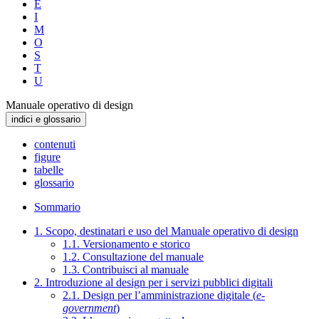
E
I
M
O
S
T
U
Manuale operativo di design
indici e glossario
contenuti
figure
tabelle
glossario
Sommario
1. Scopo, destinatari e uso del Manuale operativo di design
1.1. Versionamento e storico
1.2. Consultazione del manuale
1.3. Contribuisci al manuale
2. Introduzione al design per i servizi pubblici digitali
2.1. Design per l’amministrazione digitale (
e-
government
)