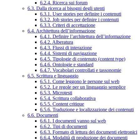
6.2.4. Ricerca sui forum
6.3. Dalla ricerca ai bisogni degli utenti
6.3.1. User stories per definire i contenuti
6.3.2. Job stories per definire i contenuti
6.3.3. Criteri di accettazione
6.4. Architettura dell’informazione
6.4.1. Definire l’architettura dell’informazione
6.4.2. Alberatura
6.4.3. Flussi di interazione
6.4.4. Sistemi di navigazione
6.4.5. Tipologie di contenuto (content type)
6.4.6. Ontologie e standard
6.4.7. Vocabolari controllati e tassonomie
6.5. Scrittura e linguaggio
6.5.1. Come leggono le persone sul web
6.5.2. Le regole per un linguaggio semplice
6.5.3. Microtesti
6.5.4. Scrittura collaborativa
6.5.5. Content critique
6.5.6. Traduzione e localizzazione dei contenuti
6.6. Documenti
6.6.1. I documenti vanno sul web
6.6.2. Tipi di documenti
6.6.3. Formato di lettura dei documenti elettronici
6.6.4. Modalità di produzione dei documenti