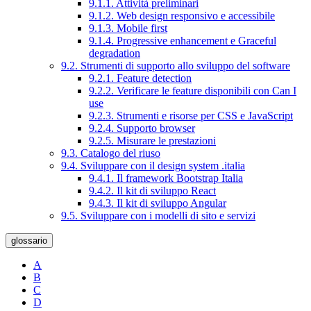
9.1.1. Attività preliminari
9.1.2. Web design responsivo e accessibile
9.1.3. Mobile first
9.1.4. Progressive enhancement e Graceful
degradation
9.2. Strumenti di supporto allo sviluppo del software
9.2.1. Feature detection
9.2.2. Verificare le feature disponibili con Can I
use
9.2.3. Strumenti e risorse per CSS e JavaScript
9.2.4. Supporto browser
9.2.5. Misurare le prestazioni
9.3. Catalogo del riuso
9.4. Sviluppare con il design system .italia
9.4.1. Il framework Bootstrap Italia
9.4.2. Il kit di sviluppo React
9.4.3. Il kit di sviluppo Angular
9.5. Sviluppare con i modelli di sito e servizi
glossario
A
B
C
D