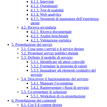
4.1.1. Interviste
4.1.2. Questionari
4.1.3. Test di usabilità
4.1.4. Web analytics
4.1.5. Strumenti di mappatura dell’esperienza
utente
4.2. Ricerca secondaria
4.2.1. Ricerca documentale
4.2.2. Analisi benchmark
4.2.3. Valutazione euristica
5. Progettazione dei servizi
5.1. Cosa sono i servizi e il service design
5.2. Progettare servizi pubblici digitali
5.3. Definire il modello di servizio
5.3.1. Identificare gli attori coinvolti
5.3.2. Formulare la proposta di valore
5.3.3. Inquadrare gli elementi costitutivi del
servizio
5.4. Descrivere il funzionamento del servizio
5.4.1. Mappare l’ecosistema
5.4.2. Rappresentare i flussi di servizio
5.5. Co-progettare le soluzioni
5.5.1. Workshop di co-progettazione
6. Progettazione dei contenuti
6.1. Cos’è il content design