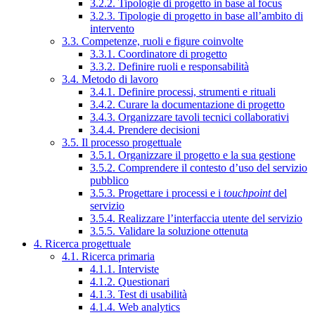
3.2.2. Tipologie di progetto in base al focus
3.2.3. Tipologie di progetto in base all’ambito di
intervento
3.3. Competenze, ruoli e figure coinvolte
3.3.1. Coordinatore di progetto
3.3.2. Definire ruoli e responsabilità
3.4. Metodo di lavoro
3.4.1. Definire processi, strumenti e rituali
3.4.2. Curare la documentazione di progetto
3.4.3. Organizzare tavoli tecnici collaborativi
3.4.4. Prendere decisioni
3.5. Il processo progettuale
3.5.1. Organizzare il progetto e la sua gestione
3.5.2. Comprendere il contesto d’uso del servizio
pubblico
3.5.3. Progettare i processi e i
touchpoint
del
servizio
3.5.4. Realizzare l’interfaccia utente del servizio
3.5.5. Validare la soluzione ottenuta
4. Ricerca progettuale
4.1. Ricerca primaria
4.1.1. Interviste
4.1.2. Questionari
4.1.3. Test di usabilità
4.1.4. Web analytics