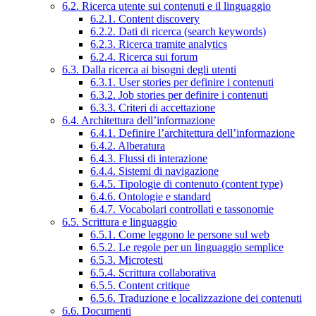
6.2. Ricerca utente sui contenuti e il linguaggio
6.2.1. Content discovery
6.2.2. Dati di ricerca (search keywords)
6.2.3. Ricerca tramite analytics
6.2.4. Ricerca sui forum
6.3. Dalla ricerca ai bisogni degli utenti
6.3.1. User stories per definire i contenuti
6.3.2. Job stories per definire i contenuti
6.3.3. Criteri di accettazione
6.4. Architettura dell’informazione
6.4.1. Definire l’architettura dell’informazione
6.4.2. Alberatura
6.4.3. Flussi di interazione
6.4.4. Sistemi di navigazione
6.4.5. Tipologie di contenuto (content type)
6.4.6. Ontologie e standard
6.4.7. Vocabolari controllati e tassonomie
6.5. Scrittura e linguaggio
6.5.1. Come leggono le persone sul web
6.5.2. Le regole per un linguaggio semplice
6.5.3. Microtesti
6.5.4. Scrittura collaborativa
6.5.5. Content critique
6.5.6. Traduzione e localizzazione dei contenuti
6.6. Documenti