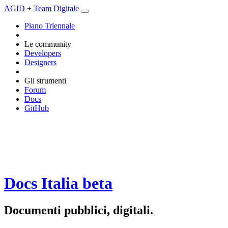
AGID
+
Team Digitale
Piano Triennale
Le community
Developers
Designers
Gli strumenti
Forum
Docs
GitHub
Docs Italia
beta
Documenti pubblici, digitali.