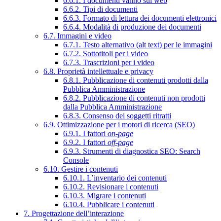
6.6.1. I documenti vanno sul web
6.6.2. Tipi di documenti
6.6.3. Formato di lettura dei documenti elettronici
6.6.4. Modalità di produzione dei documenti
6.7. Immagini e video
6.7.1. Testo alternativo (alt text) per le immagini
6.7.2. Sottotitoli per i video
6.7.3. Trascrizioni per i video
6.8. Proprietà intellettuale e privacy
6.8.1. Pubblicazione di contenuti prodotti dalla
Pubblica Amministrazione
6.8.2. Pubblicazione di contenuti non prodotti
dalla Pubblica Amministrazione
6.8.3. Consenso dei soggetti ritratti
6.9. Ottimizzazione per i motori di ricerca (SEO)
6.9.1. I fattori
on-page
6.9.2. I fattori
off-page
6.9.3. Strumenti di diagnostica SEO: Search
Console
6.10. Gestire i contenuti
6.10.1. L’inventario dei contenuti
6.10.2. Revisionare i contenuti
6.10.3. Migrare i contenuti
6.10.4. Pubblicare i contenuti
7. Progettazione dell’interazione