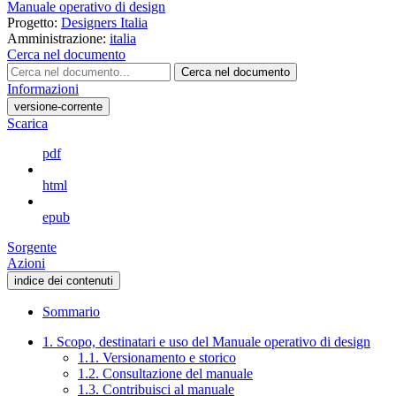
Manuale operativo di design
Progetto:
Designers Italia
Amministrazione:
italia
Cerca nel documento
Cerca nel documento
Informazioni
versione-corrente
Scarica
pdf
html
epub
Sorgente
Azioni
indice dei contenuti
Sommario
1. Scopo, destinatari e uso del Manuale operativo di design
1.1. Versionamento e storico
1.2. Consultazione del manuale
1.3. Contribuisci al manuale