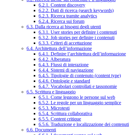
6.2.1. Content discovery
6.2.2. Dati di ricerca (search keywords)
6.2.3. Ricerca tramite analytics
6.2.4. Ricerca sui forum
6.3. Dalla ricerca ai bisogni degli utenti
6.3.1. User stories per definire i contenuti
6.3.2. Job stories per definire i contenuti
6.3.3. Criteri di accettazione
6.4. Architettura dell’informazione
6.4.1. Definire l’architettura dell’informazione
6.4.2. Alberatura
6.4.3. Flussi di interazione
6.4.4. Sistemi di navigazione
6.4.5. Tipologie di contenuto (content type)
6.4.6. Ontologie e standard
6.4.7. Vocabolari controllati e tassonomie
6.5. Scrittura e linguaggio
6.5.1. Come leggono le persone sul web
6.5.2. Le regole per un linguaggio semplice
6.5.3. Microtesti
6.5.4. Scrittura collaborativa
6.5.5. Content critique
6.5.6. Traduzione e localizzazione dei contenuti
6.6. Documenti